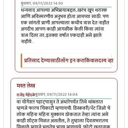
बुधवार, 09/11/2022 14:50
In reply to
अत्यंत थरारक अनुभव
by
श्वेता२४
धन्यवाद आपल्या अभिप्रायाबद्दल..खरंच खूप थरारक
आणि अविस्मरणीय अनुभव होता आमच्या साठी. पण
एक सांगतो प्राणी आपल्याला कधीच त्रास देत नाहीत
अगदीच आपण काही आगळीक केली किंवा त्यांना
त्रास दिला तर..इतक्या वर्षात एकदाही असे झाले
नाहीये .
प्रतिसाद देण्यासाठी
लॉग इन करा
किंवा
सदस्य व्हा
मस्त लेख
बुधवार, 09/11/2022 14:04
राजेंद्र मेहेंदळे
वा योगेश!! पहाट्पासुन ते अंधारेपर्यंत तिथे थांबलात
म्हणजे फारच चिकाटी म्हणायची. डिस्कवरी/नॅट जिओ चे
लोक महिना महिना मुक्काम ठोकतात तेव्हा त्यांना असे
काही शॉट्स मिळत असतील, ते तुम्हाला दिवसभरातच
मिळाले म्हणजे भलतेच भाग्य म्हणायचे. फोटो खतरनाक