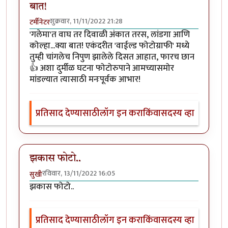
बात!
शुक्रवार, 11/11/2022 21:28
टर्मीनेटर
'गलेमा'त वाघ तर दिवाळी अंकात तरस, लांडगा आणि
कोल्हा...क्या बात! एकंदरीत 'वाईल्ड फोटोग्राफी' मध्ये
तुम्ही चांगलेच निपुण झालेले दिसत आहात, फारच छान
👍 अशा दुर्मीळ घटना फोटोरुपाने आमच्यासमोर
मांडल्यात त्यासाठी मनःपूर्वक आभार!
प्रतिसाद देण्यासाठी
लॉग इन करा
किंवा
सदस्य व्हा
झकास फोटो..
रविवार, 13/11/2022 16:05
सुखी
झकास फोटो..
प्रतिसाद देण्यासाठी
लॉग इन करा
किंवा
सदस्य व्हा