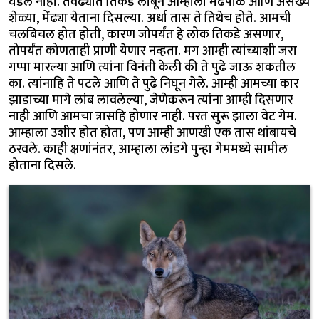
घडले नाही. तेवढ्यात तिकडे लांबून आम्हाला मेंढपाळ आणि असंख्य
शेळ्या, मेंढ्या येताना दिसल्या. अर्धा तास ते तिथेच होते. आमची
चलबिचल होत होती, कारण जोपर्यंत हे लोक तिकडे असणार,
तोपर्यंत कोणताही प्राणी येणार नव्हता. मग आम्ही त्यांच्याशी जरा
गप्पा मारल्या आणि त्यांना विनंती केली की ते पुढे जाऊ शकतील
का. त्यांनाहि ते पटले आणि ते पुढे निघून गेले. आम्ही आमच्या कार
झाडाच्या मागे लांब लावलेल्या, जेणेकरून त्यांना आम्ही दिसणार
नाही आणि आमचा त्रासहि होणार नाही. परत सुरू झाला वेट गेम.
आम्हाला उशीर होत होता, पण आम्ही आणखी एक तास थांबायचे
ठरवले. काही क्षणांनंतर, आम्हाला लांडगे पुन्हा गेममध्ये सामील
होताना दिसले.