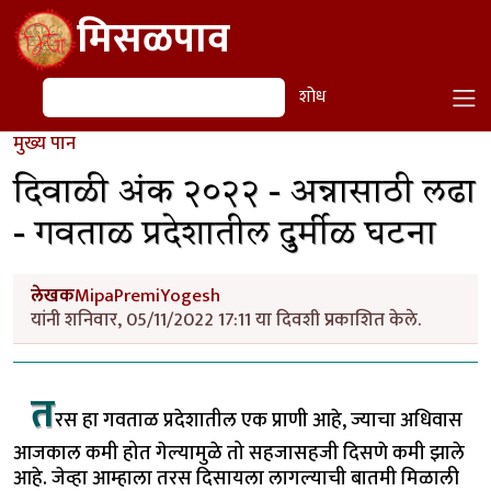
Skip to main content
मिसळपाव
शोध
शोध
मुख्य पान
दिवाळी अंक २०२२ - अन्नासाठी लढा
- गवताळ प्रदेशातील दुर्मीळ घटना
लेखक
MipaPremiYogesh
यांनी शनिवार, 05/11/2022 17:11 या दिवशी प्रकाशित केले.
त
रस हा गवताळ प्रदेशातील एक प्राणी आहे, ज्याचा अधिवास
आजकाल कमी होत गेल्यामुळे तो सहजासहजी दिसणे कमी झाले
आहे. जेव्हा आम्हाला तरस दिसायला लागल्याची बातमी मिळाली