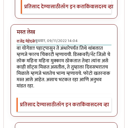
प्रतिसाद देण्यासाठी
लॉग इन करा
किंवा
सदस्य व्हा
मस्त लेख
बुधवार, 09/11/2022 14:04
राजेंद्र मेहेंदळे
वा योगेश!! पहाट्पासुन ते अंधारेपर्यंत तिथे थांबलात
म्हणजे फारच चिकाटी म्हणायची. डिस्कवरी/नॅट जिओ चे
लोक महिना महिना मुक्काम ठोकतात तेव्हा त्यांना असे
काही शॉट्स मिळत असतील, ते तुम्हाला दिवसभरातच
मिळाले म्हणजे भलतेच भाग्य म्हणायचे. फोटो खतरनाक
मस्त आले आहेत. असाच भटकत रहा आणि अनुभव
मांडत रहा.
प्रतिसाद देण्यासाठी
लॉग इन करा
किंवा
सदस्य व्हा