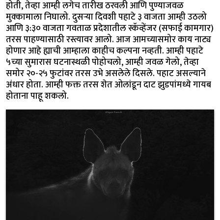
होती, तेव्हा आम्ही लगेच तारीख ठरवली आणि पुण्याजवळ
मुक्कामाला निघालो. दुसऱ्या दिवशी पहाटे ३ वाजता आम्ही उठलो
आणि ३:३० वाजता गवताळ प्रदेशातील स्कॅव्हेंजर (सफाई कामगार)
तरस पाहण्यासाठी रस्त्यावर आलो. आज आमच्यासमोर काय नाट्य
होणार आहे ह्याची आम्हाला काहीच कल्पना नव्हती. आम्ही पहाटे
५च्या सुमारास घटनास्थळी पोहोचलो, आम्ही जवळ गेलो, तेव्हा
समोर २०-२५ फुटांवर तरस उभे असलेले दिसले. पहाट असल्याने
अंधार होता. आम्ही फक्त तरस शेत ओलांडून दाट झुडपांमध्ये गायब
होताना पाहू शकलो.