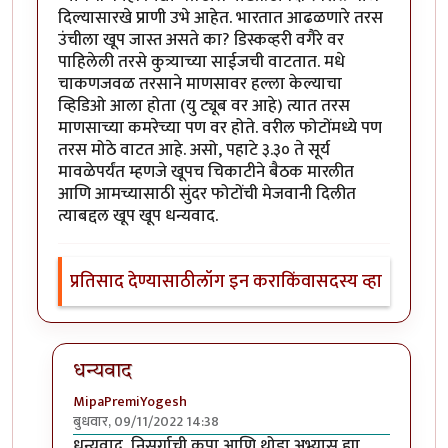
दिल्यासारखे प्राणी उभे आहेत. भारतात आढळणारे तरस
उंचीला खूप जास्त असते का? डिस्कव्हरी वगैरे वर
पाहिलेली तरसे कुत्र्याच्या साईजची वाटतात. मधे
चाकणजवळ तरसाने माणसावर हल्ला केल्याचा
व्हिडिओ आला होता (यु ट्यूब वर आहे) त्यात तरस
माणसाच्या कमरेच्या पण वर होते. वरील फोटोंमध्ये पण
तरस मोठे वाटत आहे. असो, पहाटे ३.३० ते सूर्य
मावळेपर्यंत म्हणजे खूपच चिकाटीने बैठक मारलीत
आणि आमच्यासाठी सुंदर फोटोंची मेजवानी दिलीत
त्याबद्दल खूप खूप धन्यवाद.
प्रतिसाद देण्यासाठी
लॉग इन करा
किंवा
सदस्य व्हा
धन्यवाद
MipaPremiYogesh
बुधवार, 09/11/2022 14:38
In reply to
अप्रतिम
by
सौंदाळा (verified= न पडताळणी केल
धन्यवाद, निसर्गाची कृपा आणि थोडा अभ्यास ह्या