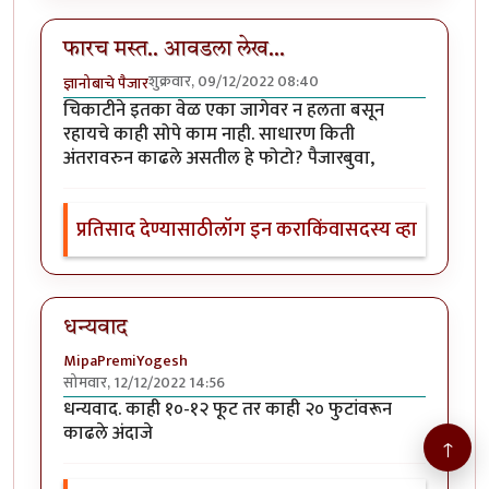
फारच मस्त.. आवडला लेख...
शुक्रवार, 09/12/2022 08:40
ज्ञानोबाचे पैजार
चिकाटीने इतका वेळ एका जागेवर न हलता बसून
रहायचे काही सोपे काम नाही. साधारण किती
अंतरावरुन काढले असतील हे फोटो? पैजारबुवा,
प्रतिसाद देण्यासाठी
लॉग इन करा
किंवा
सदस्य व्हा
धन्यवाद
MipaPremiYogesh
सोमवार, 12/12/2022 14:56
धन्यवाद. काही १०-१२ फूट तर काही २० फुटांवरून
काढले अंदाजे
↑