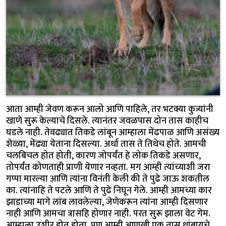
आता आम्ही जेवण करून आलो आणि पाहिले, तर भटक्या कुत्र्यांनी
खाणे सुरू केल्याचे दिसले. त्यानंतर जवळपास दोन तास काहीच
घडले नाही. तेवढ्यात तिकडे लांबून आम्हाला मेंढपाळ आणि असंख्य
शेळ्या, मेंढ्या येताना दिसल्या. अर्धा तास ते तिथेच होते. आमची
चलबिचल होत होती, कारण जोपर्यंत हे लोक तिकडे असणार,
तोपर्यंत कोणताही प्राणी येणार नव्हता. मग आम्ही त्यांच्याशी जरा
गप्पा मारल्या आणि त्यांना विनंती केली की ते पुढे जाऊ शकतील
का. त्यांनाहि ते पटले आणि ते पुढे निघून गेले. आम्ही आमच्या कार
झाडाच्या मागे लांब लावलेल्या, जेणेकरून त्यांना आम्ही दिसणार
नाही आणि आमचा त्रासहि होणार नाही. परत सुरू झाला वेट गेम.
आम्हाला उशीर होत होता, पण आम्ही आणखी एक तास थांबायचे