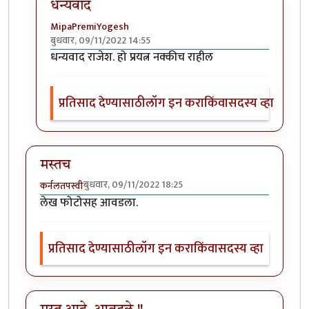
धन्यवाद
MipaPremiYogesh
बुधवार, 09/11/2022 14:55
In reply to
मस्त लेख
by
राजेंद्र मेहेंदळे
धन्यवाद राजेश. हो प्रयत्न नक्कीच राहील
प्रतिसाद देण्यासाठी
लॉग इन करा
किंवा
सदस्य व्हा
मस्तच
बुधवार, 09/11/2022 18:25
कर्नलतपस्वी
लेख फोटोसह आवडला.
प्रतिसाद देण्यासाठी
लॉग इन करा
किंवा
सदस्य व्हा