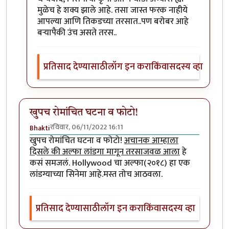
मुळेच हे शक्य झाले आहे. तसा जास्त फरक नाहीये
आपल्या आणि तिकडच्या तरसात..पण बरोबर आहे
बऱ्यापैकी उंच असते तरस..
प्रतिसाद देण्यासाठी
लॉग इन करा
किंवा
सदस्य व्हा
खुपच रोमांचित घटना व फोटो!
रविवार, 06/11/2022 16:11
Bhakti
खुपच रोमांचित घटना व फोटो!
अचानक आम्हाला
दिसले की अल्फा लांडगा मागून तरसाजवळ आला
हे
कसं समजलं. Hollywood चा अल्फा(२०१८) हा एक
लांडग्याच्या सिनेमा आहे.मस्त तोच आठवला.
प्रतिसाद देण्यासाठी
लॉग इन करा
किंवा
सदस्य व्हा