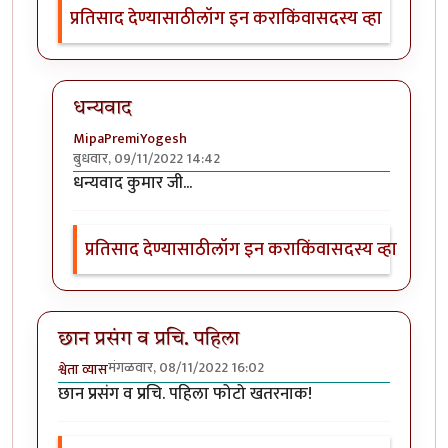
प्रतिसाद देण्यासाठी
लॉग इन करा
किंवा
सदस्य व्हा
धन्यवाद
MipaPremiYogesh
बुधवार, 09/11/2022 14:42
In reply to
वा, मस्त !
by
हेमंतकुमार
धन्यवाद कुमार जी...
प्रतिसाद देण्यासाठी
लॉग इन करा
किंवा
सदस्य व्हा
छान प्रसंग व प्रचि. पहिला
मंगळवार, 08/11/2022 16:02
श्वेता व्यास
छान प्रसंग व प्रचि. पहिला फोटो खतरनाक!