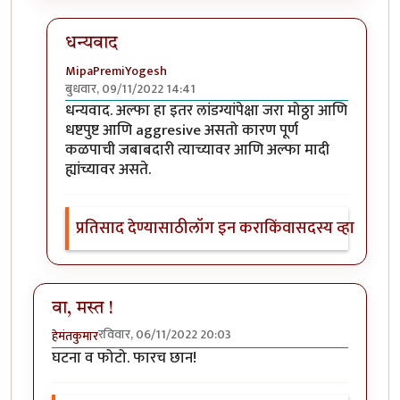
धन्यवाद
MipaPremiYogesh
बुधवार, 09/11/2022 14:41
In reply to
खुपच रोमांचित घटना व फोटो!
by
Bhakti
धन्यवाद. अल्फा हा इतर लांडग्यांपेक्षा जरा मोठ्ठा आणि
धष्टपुष्ट आणि aggresive असतो कारण पूर्ण
कळपाची जबाबदारी त्याच्यावर आणि अल्फा मादी
ह्यांच्यावर असते.
प्रतिसाद देण्यासाठी
लॉग इन करा
किंवा
सदस्य व्हा
वा, मस्त !
रविवार, 06/11/2022 20:03
हेमंतकुमार
घटना व फोटो. फारच छान!