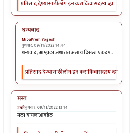
प्रतिसाद देण्यासाठी
लॉग इन करा
किंवा
सदस्य व्हा
धन्यवाद
MipaPremiYogesh
बुधवार, 09/11/2022 14:44
In reply to
छान प्रसंग व प्रचि. पहिला
by
श्वेता व्यास
धन्यवाद, आम्हाला अंधारात असाच दिसला एकदम...
प्रतिसाद देण्यासाठी
लॉग इन करा
किंवा
सदस्य व्हा
मस्त
बुधवार, 09/11/2022 13:14
नगरी
मला यायलाआवडेल