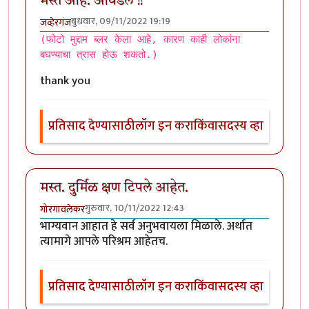
मस्त आहे. आवडले !!
बुधवार, 09/11/2022 19:19
जव्हेरगंज
(फोटो मुद्दाम ब्लर केला आहे, कारण काही लोकांना
बघण्याचा त्रास होऊ शकतो.)
thank you
प्रतिसाद देण्यासाठी
लॉग इन करा
किंवा
सदस्य व्हा
मस्त. दुर्मिळ क्षण टिपले आहेत.
गुरुवार, 10/11/2022 12:43
गोरगावलेकर
भाग्यवान आहात हे सर्व अनुभवायला मिळाले. अर्थात
त्यामागे आपले परिश्रम आहेतच.
प्रतिसाद देण्यासाठी
लॉग इन करा
किंवा
सदस्य व्हा