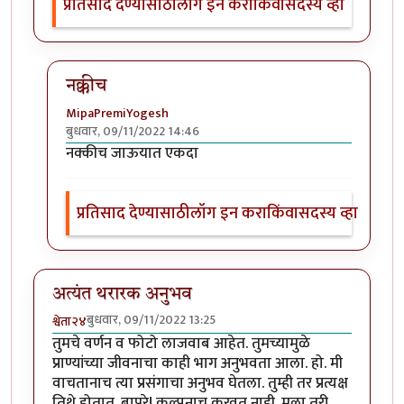
प्रतिसाद देण्यासाठी
लॉग इन करा
किंवा
सदस्य व्हा
नक्कीच
MipaPremiYogesh
बुधवार, 09/11/2022 14:46
In reply to
मस्त
by
नगरी
नक्कीच जाऊयात एकदा
प्रतिसाद देण्यासाठी
लॉग इन करा
किंवा
सदस्य व्हा
अत्यंत थरारक अनुभव
बुधवार, 09/11/2022 13:25
श्वेता२४
तुमचे वर्णन व फोटो लाजवाब आहेत. तुमच्यामुळे
प्राण्यांच्या जीवनाचा काही भाग अनुभवता आला. हो. मी
वाचतानाच त्या प्रसंगाचा अनुभव घेतला. तुम्ही तर प्रत्यक्ष
तिथे होतात. बापरे! कल्पनाच करवत नाही. मला तरी