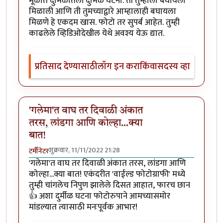
मूळात दुर्मिळातली दुर्मिळ घटना. ती तुम्हाला बघायला
मिळाली आणि ती तुमच्याद्वारे आम्हालाही बघायला
मिळणे हे एकदम खास. फोटो तर सुपर्ब आहेत. तुम्ही
काढलेले व्हिडिओदेखील येथे अवश्य येऊ द्यात.
प्रतिसाद देण्यासाठी
लॉग इन करा
किंवा
सदस्य व्हा
'गलेमा'त वाघ तर दिवाळी अंकात
तरस, लांडगा आणि कोल्हा...क्या
बात!
शुक्रवार, 11/11/2022 21:28
टर्मीनेटर
'गलेमा'त वाघ तर दिवाळी अंकात तरस, लांडगा आणि
कोल्हा...क्या बात! एकंदरीत 'वाईल्ड फोटोग्राफी' मध्ये
तुम्ही चांगलेच निपुण झालेले दिसत आहात, फारच छान
👍 अशा दुर्मीळ घटना फोटोरुपाने आमच्यासमोर
मांडल्यात त्यासाठी मनःपूर्वक आभार!