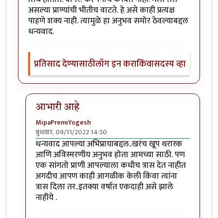
असल्या प्राण्यांची भीतीच वाटते. हे असे काही प्रत्यक्ष
पाहणे शक्य नाही. त्यामुळे हा अनुभव समोर ठेवल्याबद्दल
धन्यवाद.
प्रतिसाद देण्यासाठी
लॉग इन करा
किंवा
सदस्य व्हा
आभारी आहे
MipaPremiYogesh
बुधवार, 09/11/2022 14:50
In reply to
अत्यंत थरारक अनुभव
by
श्वेता२४
धन्यवाद आपल्या अभिप्रायाबद्दल..खरंच खूप थरारक
आणि अविस्मरणीय अनुभव होता आमच्या साठी. पण
एक सांगतो प्राणी आपल्याला कधीच त्रास देत नाहीत
अगदीच आपण काही आगळीक केली किंवा त्यांना
त्रास दिला तर..इतक्या वर्षात एकदाही असे झाले
नाहीये .