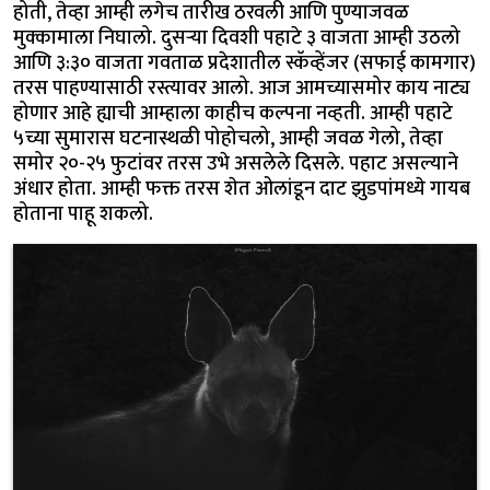
होती, तेव्हा आम्ही लगेच तारीख ठरवली आणि पुण्याजवळ
मुक्कामाला निघालो. दुसऱ्या दिवशी पहाटे ३ वाजता आम्ही उठलो
आणि ३:३० वाजता गवताळ प्रदेशातील स्कॅव्हेंजर (सफाई कामगार)
तरस पाहण्यासाठी रस्त्यावर आलो. आज आमच्यासमोर काय नाट्य
होणार आहे ह्याची आम्हाला काहीच कल्पना नव्हती. आम्ही पहाटे
५च्या सुमारास घटनास्थळी पोहोचलो, आम्ही जवळ गेलो, तेव्हा
समोर २०-२५ फुटांवर तरस उभे असलेले दिसले. पहाट असल्याने
अंधार होता. आम्ही फक्त तरस शेत ओलांडून दाट झुडपांमध्ये गायब
होताना पाहू शकलो.