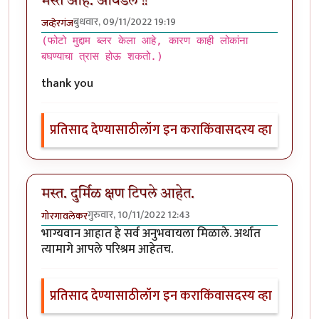
मस्त आहे. आवडले !!
बुधवार, 09/11/2022 19:19
जव्हेरगंज
(फोटो मुद्दाम ब्लर केला आहे, कारण काही लोकांना
बघण्याचा त्रास होऊ शकतो.)
thank you
प्रतिसाद देण्यासाठी
लॉग इन करा
किंवा
सदस्य व्हा
मस्त. दुर्मिळ क्षण टिपले आहेत.
गुरुवार, 10/11/2022 12:43
गोरगावलेकर
भाग्यवान आहात हे सर्व अनुभवायला मिळाले. अर्थात
त्यामागे आपले परिश्रम आहेतच.
प्रतिसाद देण्यासाठी
लॉग इन करा
किंवा
सदस्य व्हा