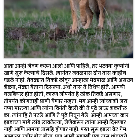
आता आम्ही जेवण करून आलो आणि पाहिले, तर भटक्या कुत्र्यांनी
खाणे सुरू केल्याचे दिसले. त्यानंतर जवळपास दोन तास काहीच
घडले नाही. तेवढ्यात तिकडे लांबून आम्हाला मेंढपाळ आणि असंख्य
शेळ्या, मेंढ्या येताना दिसल्या. अर्धा तास ते तिथेच होते. आमची
चलबिचल होत होती, कारण जोपर्यंत हे लोक तिकडे असणार,
तोपर्यंत कोणताही प्राणी येणार नव्हता. मग आम्ही त्यांच्याशी जरा
गप्पा मारल्या आणि त्यांना विनंती केली की ते पुढे जाऊ शकतील
का. त्यांनाहि ते पटले आणि ते पुढे निघून गेले. आम्ही आमच्या कार
झाडाच्या मागे लांब लावलेल्या, जेणेकरून त्यांना आम्ही दिसणार
नाही आणि आमचा त्रासहि होणार नाही. परत सुरू झाला वेट गेम.
आम्हाला उशीर होत होता, पण आम्ही आणखी एक तास थांबायचे