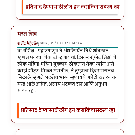
प्रतिसाद देण्यासाठी
लॉग इन करा
किंवा
सदस्य व्हा
मस्त लेख
बुधवार, 09/11/2022 14:04
राजेंद्र मेहेंदळे
वा योगेश!! पहाट्पासुन ते अंधारेपर्यंत तिथे थांबलात
म्हणजे फारच चिकाटी म्हणायची. डिस्कवरी/नॅट जिओ चे
लोक महिना महिना मुक्काम ठोकतात तेव्हा त्यांना असे
काही शॉट्स मिळत असतील, ते तुम्हाला दिवसभरातच
मिळाले म्हणजे भलतेच भाग्य म्हणायचे. फोटो खतरनाक
मस्त आले आहेत. असाच भटकत रहा आणि अनुभव
मांडत रहा.
प्रतिसाद देण्यासाठी
लॉग इन करा
किंवा
सदस्य व्हा