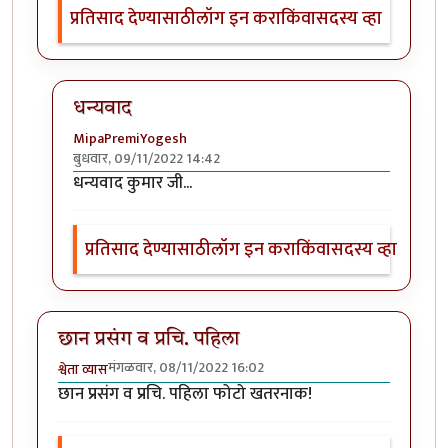
प्रतिसाद देण्यासाठी
लॉग इन करा
किंवा
सदस्य व्हा
धन्यवाद
MipaPremiYogesh
बुधवार, 09/11/2022 14:42
In reply to
वा, मस्त !
by
हेमंतकुमार
धन्यवाद कुमार जी...
प्रतिसाद देण्यासाठी
लॉग इन करा
किंवा
सदस्य व्हा
छान प्रसंग व प्रचि. पहिला
मंगळवार, 08/11/2022 16:02
श्वेता व्यास
छान प्रसंग व प्रचि. पहिला फोटो खतरनाक!