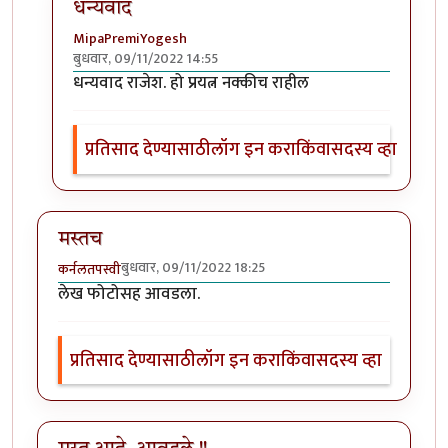
धन्यवाद
MipaPremiYogesh
बुधवार, 09/11/2022 14:55
In reply to
मस्त लेख
by
राजेंद्र मेहेंदळे
धन्यवाद राजेश. हो प्रयत्न नक्कीच राहील
प्रतिसाद देण्यासाठी
लॉग इन करा
किंवा
सदस्य व्हा
मस्तच
बुधवार, 09/11/2022 18:25
कर्नलतपस्वी
लेख फोटोसह आवडला.
प्रतिसाद देण्यासाठी
लॉग इन करा
किंवा
सदस्य व्हा