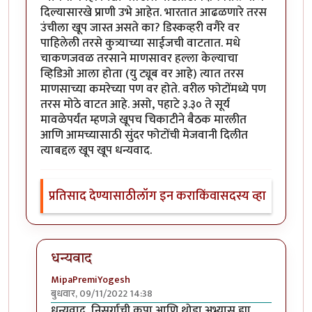
दिल्यासारखे प्राणी उभे आहेत. भारतात आढळणारे तरस
उंचीला खूप जास्त असते का? डिस्कव्हरी वगैरे वर
पाहिलेली तरसे कुत्र्याच्या साईजची वाटतात. मधे
चाकणजवळ तरसाने माणसावर हल्ला केल्याचा
व्हिडिओ आला होता (यु ट्यूब वर आहे) त्यात तरस
माणसाच्या कमरेच्या पण वर होते. वरील फोटोंमध्ये पण
तरस मोठे वाटत आहे. असो, पहाटे ३.३० ते सूर्य
मावळेपर्यंत म्हणजे खूपच चिकाटीने बैठक मारलीत
आणि आमच्यासाठी सुंदर फोटोंची मेजवानी दिलीत
त्याबद्दल खूप खूप धन्यवाद.
प्रतिसाद देण्यासाठी
लॉग इन करा
किंवा
सदस्य व्हा
धन्यवाद
MipaPremiYogesh
बुधवार, 09/11/2022 14:38
In reply to
अप्रतिम
by
सौंदाळा (verified= न पडताळणी केल
धन्यवाद, निसर्गाची कृपा आणि थोडा अभ्यास ह्या