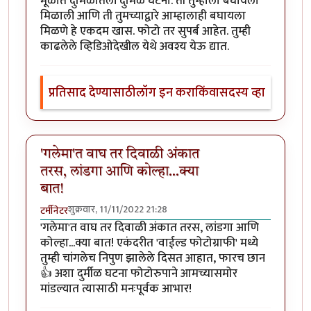
मूळात दुर्मिळातली दुर्मिळ घटना. ती तुम्हाला बघायला
मिळाली आणि ती तुमच्याद्वारे आम्हालाही बघायला
मिळणे हे एकदम खास. फोटो तर सुपर्ब आहेत. तुम्ही
काढलेले व्हिडिओदेखील येथे अवश्य येऊ द्यात.
प्रतिसाद देण्यासाठी
लॉग इन करा
किंवा
सदस्य व्हा
'गलेमा'त वाघ तर दिवाळी अंकात
तरस, लांडगा आणि कोल्हा...क्या
बात!
शुक्रवार, 11/11/2022 21:28
टर्मीनेटर
'गलेमा'त वाघ तर दिवाळी अंकात तरस, लांडगा आणि
कोल्हा...क्या बात! एकंदरीत 'वाईल्ड फोटोग्राफी' मध्ये
तुम्ही चांगलेच निपुण झालेले दिसत आहात, फारच छान
👍 अशा दुर्मीळ घटना फोटोरुपाने आमच्यासमोर
मांडल्यात त्यासाठी मनःपूर्वक आभार!