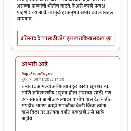
असल्या प्राण्यांची भीतीच वाटते. हे असे काही प्रत्यक्ष
पाहणे शक्य नाही. त्यामुळे हा अनुभव समोर ठेवल्याबद्दल
धन्यवाद.
प्रतिसाद देण्यासाठी
लॉग इन करा
किंवा
सदस्य व्हा
आभारी आहे
MipaPremiYogesh
बुधवार, 09/11/2022 14:50
In reply to
अत्यंत थरारक अनुभव
by
श्वेता२४
धन्यवाद आपल्या अभिप्रायाबद्दल..खरंच खूप थरारक
आणि अविस्मरणीय अनुभव होता आमच्या साठी. पण
एक सांगतो प्राणी आपल्याला कधीच त्रास देत नाहीत
अगदीच आपण काही आगळीक केली किंवा त्यांना
त्रास दिला तर..इतक्या वर्षात एकदाही असे झाले
नाहीये .