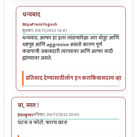
धन्यवाद
MipaPremiYogesh
बुधवार, 09/11/2022 14:41
In reply to
खुपच रोमांचित घटना व फोटो!
by
Bhakti
धन्यवाद. अल्फा हा इतर लांडग्यांपेक्षा जरा मोठ्ठा आणि
धष्टपुष्ट आणि aggresive असतो कारण पूर्ण
कळपाची जबाबदारी त्याच्यावर आणि अल्फा मादी
ह्यांच्यावर असते.
प्रतिसाद देण्यासाठी
लॉग इन करा
किंवा
सदस्य व्हा
वा, मस्त !
रविवार, 06/11/2022 20:03
हेमंतकुमार
घटना व फोटो. फारच छान!