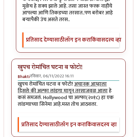
मुळेच हे शक्य झाले आहे. तसा जास्त फरक नाहीये
आपल्या आणि तिकडच्या तरसात..पण बरोबर आहे
बऱ्यापैकी उंच असते तरस..
प्रतिसाद देण्यासाठी
लॉग इन करा
किंवा
सदस्य व्हा
खुपच रोमांचित घटना व फोटो!
रविवार, 06/11/2022 16:11
Bhakti
खुपच रोमांचित घटना व फोटो!
अचानक आम्हाला
दिसले की अल्फा लांडगा मागून तरसाजवळ आला
हे
कसं समजलं. Hollywood चा अल्फा(२०१८) हा एक
लांडग्याच्या सिनेमा आहे.मस्त तोच आठवला.
प्रतिसाद देण्यासाठी
लॉग इन करा
किंवा
सदस्य व्हा