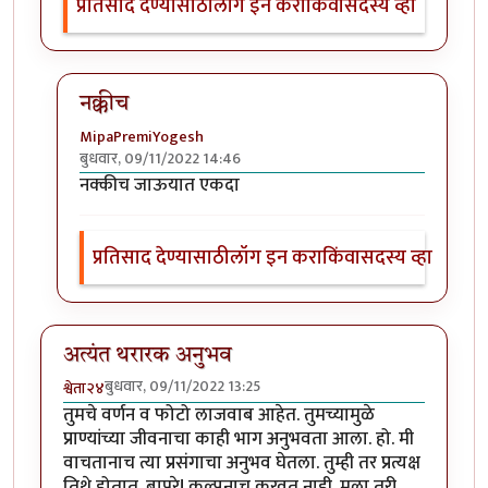
प्रतिसाद देण्यासाठी
लॉग इन करा
किंवा
सदस्य व्हा
नक्कीच
MipaPremiYogesh
बुधवार, 09/11/2022 14:46
In reply to
मस्त
by
नगरी
नक्कीच जाऊयात एकदा
प्रतिसाद देण्यासाठी
लॉग इन करा
किंवा
सदस्य व्हा
अत्यंत थरारक अनुभव
बुधवार, 09/11/2022 13:25
श्वेता२४
तुमचे वर्णन व फोटो लाजवाब आहेत. तुमच्यामुळे
प्राण्यांच्या जीवनाचा काही भाग अनुभवता आला. हो. मी
वाचतानाच त्या प्रसंगाचा अनुभव घेतला. तुम्ही तर प्रत्यक्ष
तिथे होतात. बापरे! कल्पनाच करवत नाही. मला तरी