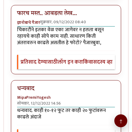
फारच मस्त.. आवडला लेख...
शुक्रवार, 09/12/2022 08:40
ज्ञानोबाचे पैजार
चिकाटीने इतका वेळ एका जागेवर न हलता बसून
रहायचे काही सोपे काम नाही. साधारण किती
अंतरावरुन काढले असतील हे फोटो? पैजारबुवा,
प्रतिसाद देण्यासाठी
लॉग इन करा
किंवा
सदस्य व्हा
धन्यवाद
MipaPremiYogesh
सोमवार, 12/12/2022 14:56
धन्यवाद. काही १०-१२ फूट तर काही २० फुटांवरून
काढले अंदाजे
↑