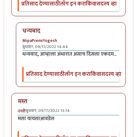
प्रतिसाद देण्यासाठी
लॉग इन करा
किंवा
सदस्य व्हा
धन्यवाद
MipaPremiYogesh
बुधवार, 09/11/2022 14:44
In reply to
छान प्रसंग व प्रचि. पहिला
by
श्वेता व्यास
धन्यवाद, आम्हाला अंधारात असाच दिसला एकदम...
प्रतिसाद देण्यासाठी
लॉग इन करा
किंवा
सदस्य व्हा
मस्त
बुधवार, 09/11/2022 13:14
नगरी
मला यायलाआवडेल