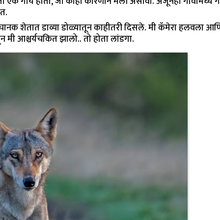
ी ती एक गाय होती, जी काही कारणाने मेली असावी. अजूनही गावामध्ये 
ात.
नक शेतात डाव्या डोळ्यातून काहीतरी दिसले. मी कॅमेरा हलवला आण
न मी आश्चर्यचकित झालो.. तो होता लांडगा.