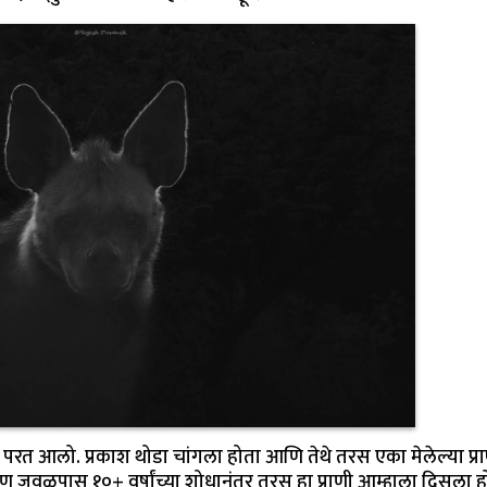
रत आलो. प्रकाश थोडा चांगला होता आणि तेथे तरस एका मेलेल्या प्रा
ण जवळपास १०+ वर्षांच्या शोधानंतर तरस हा प्राणी आम्हाला दिसला ह