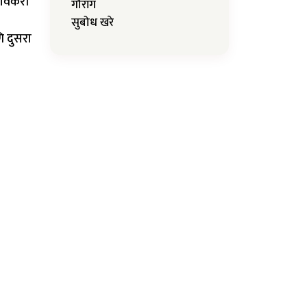
गावकरी
गौरांग
सुबोध खरे
ि दुसरा