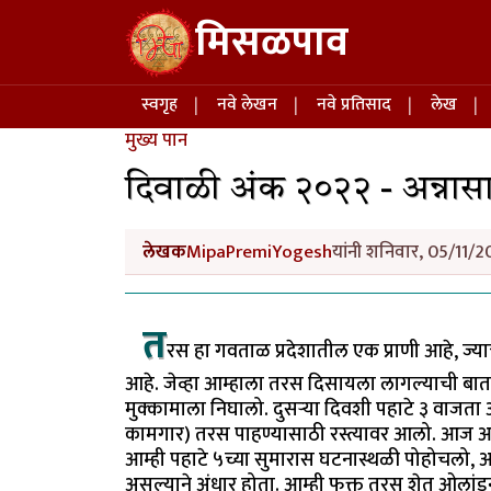
Skip to main content
मिसळपाव
Main navigation
स्वगृह
नवे लेखन
नवे प्रतिसाद
लेख
मुख्य पान
दिवाळी अंक २०२२ - अन्नासा
लेखक
MipaPremiYogesh
यांनी शनिवार, 05/11/2
त
रस हा गवताळ प्रदेशातील एक प्राणी आहे, 
आहे. जेव्हा आम्हाला तरस दिसायला लागल्याची बा
मुक्कामाला निघालो. दुसऱ्या दिवशी पहाटे ३ वाजता
कामगार) तरस पाहण्यासाठी रस्त्यावर आलो. आज आम
आम्ही पहाटे ५च्या सुमारास घटनास्थळी पोहोचलो, आ
असल्याने अंधार होता. आम्ही फक्त तरस शेत ओलांडू