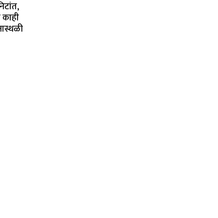
िटांत,
े काही
नास्थळी