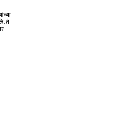
ंच्या
े, ते
तर