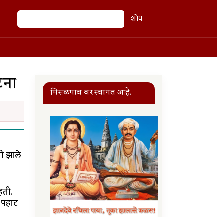
शोध
शोध
टना
मिसळपाव वर स्वागत आहे.
ी झाले
हती.
. पहाट