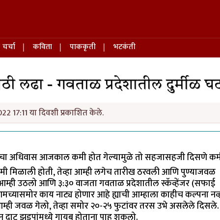
चर्चा
कविता
पाककृती
भटकंती
ठी लढा - गवताळ प्रदेशातील दुर्मीळ घ
022 17:11 या दिवशी प्रकाशित केले.
ज्याचा अधिवास आजकाल कमी होत गेल्यामुळे तो सहजासहजी दिसणे कम
तमी मिळाली होती, तेव्हा आम्ही लगेच तारीख ठरवली आणि पुण्याजवळ
 आम्ही उठलो आणि ३:३० वाजता गवताळ प्रदेशातील स्कॅव्हेंजर (सफाई
च्यासमोर काय नाट्य होणार आहे ह्याची आम्हाला काहीच कल्पना नव्
म्ही जवळ गेलो, तेव्हा समोर २०-२५ फुटांवर तरस उभे असलेले दिसले
न दाट झुडपांमध्ये गायब होताना पाहू शकलो.