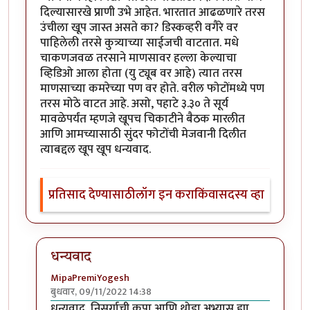
दिल्यासारखे प्राणी उभे आहेत. भारतात आढळणारे तरस
उंचीला खूप जास्त असते का? डिस्कव्हरी वगैरे वर
पाहिलेली तरसे कुत्र्याच्या साईजची वाटतात. मधे
चाकणजवळ तरसाने माणसावर हल्ला केल्याचा
व्हिडिओ आला होता (यु ट्यूब वर आहे) त्यात तरस
माणसाच्या कमरेच्या पण वर होते. वरील फोटोंमध्ये पण
तरस मोठे वाटत आहे. असो, पहाटे ३.३० ते सूर्य
मावळेपर्यंत म्हणजे खूपच चिकाटीने बैठक मारलीत
आणि आमच्यासाठी सुंदर फोटोंची मेजवानी दिलीत
त्याबद्दल खूप खूप धन्यवाद.
प्रतिसाद देण्यासाठी
लॉग इन करा
किंवा
सदस्य व्हा
धन्यवाद
MipaPremiYogesh
बुधवार, 09/11/2022 14:38
In reply to
अप्रतिम
by
सौंदाळा (verified= न पडताळणी केल
धन्यवाद, निसर्गाची कृपा आणि थोडा अभ्यास ह्या