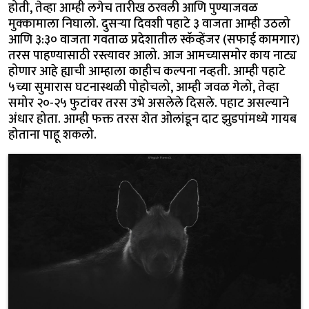
होती, तेव्हा आम्ही लगेच तारीख ठरवली आणि पुण्याजवळ
मुक्कामाला निघालो. दुसऱ्या दिवशी पहाटे ३ वाजता आम्ही उठलो
आणि ३:३० वाजता गवताळ प्रदेशातील स्कॅव्हेंजर (सफाई कामगार)
तरस पाहण्यासाठी रस्त्यावर आलो. आज आमच्यासमोर काय नाट्य
होणार आहे ह्याची आम्हाला काहीच कल्पना नव्हती. आम्ही पहाटे
५च्या सुमारास घटनास्थळी पोहोचलो, आम्ही जवळ गेलो, तेव्हा
समोर २०-२५ फुटांवर तरस उभे असलेले दिसले. पहाट असल्याने
अंधार होता. आम्ही फक्त तरस शेत ओलांडून दाट झुडपांमध्ये गायब
होताना पाहू शकलो.