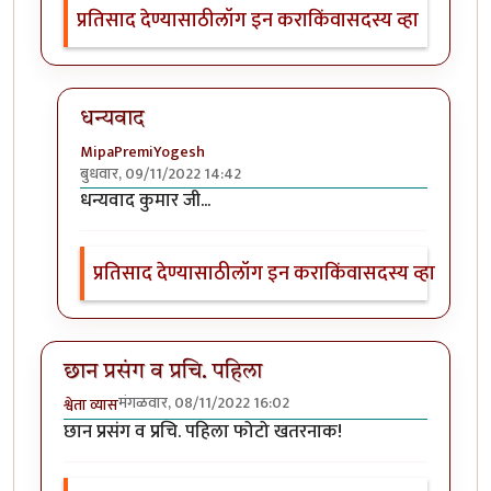
प्रतिसाद देण्यासाठी
लॉग इन करा
किंवा
सदस्य व्हा
धन्यवाद
MipaPremiYogesh
बुधवार, 09/11/2022 14:42
In reply to
वा, मस्त !
by
हेमंतकुमार
धन्यवाद कुमार जी...
प्रतिसाद देण्यासाठी
लॉग इन करा
किंवा
सदस्य व्हा
छान प्रसंग व प्रचि. पहिला
मंगळवार, 08/11/2022 16:02
श्वेता व्यास
छान प्रसंग व प्रचि. पहिला फोटो खतरनाक!