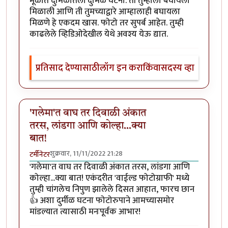
मूळात दुर्मिळातली दुर्मिळ घटना. ती तुम्हाला बघायला
मिळाली आणि ती तुमच्याद्वारे आम्हालाही बघायला
मिळणे हे एकदम खास. फोटो तर सुपर्ब आहेत. तुम्ही
काढलेले व्हिडिओदेखील येथे अवश्य येऊ द्यात.
प्रतिसाद देण्यासाठी
लॉग इन करा
किंवा
सदस्य व्हा
'गलेमा'त वाघ तर दिवाळी अंकात
तरस, लांडगा आणि कोल्हा...क्या
बात!
शुक्रवार, 11/11/2022 21:28
टर्मीनेटर
'गलेमा'त वाघ तर दिवाळी अंकात तरस, लांडगा आणि
कोल्हा...क्या बात! एकंदरीत 'वाईल्ड फोटोग्राफी' मध्ये
तुम्ही चांगलेच निपुण झालेले दिसत आहात, फारच छान
👍 अशा दुर्मीळ घटना फोटोरुपाने आमच्यासमोर
मांडल्यात त्यासाठी मनःपूर्वक आभार!