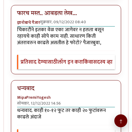
फारच मस्त.. आवडला लेख...
शुक्रवार, 09/12/2022 08:40
ज्ञानोबाचे पैजार
चिकाटीने इतका वेळ एका जागेवर न हलता बसून
रहायचे काही सोपे काम नाही. साधारण किती
अंतरावरुन काढले असतील हे फोटो? पैजारबुवा,
प्रतिसाद देण्यासाठी
लॉग इन करा
किंवा
सदस्य व्हा
धन्यवाद
MipaPremiYogesh
सोमवार, 12/12/2022 14:56
धन्यवाद. काही १०-१२ फूट तर काही २० फुटांवरून
काढले अंदाजे
↑