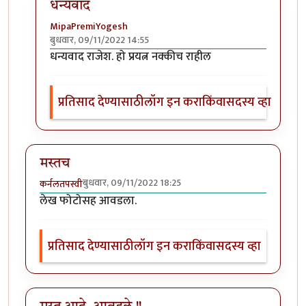
धन्यवाद
MipaPremiYogesh
बुधवार, 09/11/2022 14:55
In reply to
मस्त लेख
by
राजेंद्र मेहेंदळे
धन्यवाद राजेश. हो प्रयत्न नक्कीच राहील
प्रतिसाद देण्यासाठी
लॉग इन करा
किंवा
सदस्य व्हा
मस्तच
बुधवार, 09/11/2022 18:25
कर्नलतपस्वी
लेख फोटोसह आवडला.
प्रतिसाद देण्यासाठी
लॉग इन करा
किंवा
सदस्य व्हा