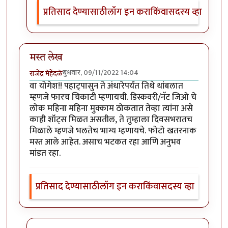
प्रतिसाद देण्यासाठी
लॉग इन करा
किंवा
सदस्य व्हा
मस्त लेख
बुधवार, 09/11/2022 14:04
राजेंद्र मेहेंदळे
वा योगेश!! पहाट्पासुन ते अंधारेपर्यंत तिथे थांबलात
म्हणजे फारच चिकाटी म्हणायची. डिस्कवरी/नॅट जिओ चे
लोक महिना महिना मुक्काम ठोकतात तेव्हा त्यांना असे
काही शॉट्स मिळत असतील, ते तुम्हाला दिवसभरातच
मिळाले म्हणजे भलतेच भाग्य म्हणायचे. फोटो खतरनाक
मस्त आले आहेत. असाच भटकत रहा आणि अनुभव
मांडत रहा.
प्रतिसाद देण्यासाठी
लॉग इन करा
किंवा
सदस्य व्हा