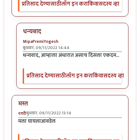
प्रतिसाद देण्यासाठी
लॉग इन करा
किंवा
सदस्य व्हा
धन्यवाद
MipaPremiYogesh
बुधवार, 09/11/2022 14:44
In reply to
छान प्रसंग व प्रचि. पहिला
by
श्वेता व्यास
धन्यवाद, आम्हाला अंधारात असाच दिसला एकदम...
प्रतिसाद देण्यासाठी
लॉग इन करा
किंवा
सदस्य व्हा
मस्त
बुधवार, 09/11/2022 13:14
नगरी
मला यायलाआवडेल