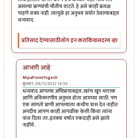
असल्या प्राण्यांची भीतीच वाटते. हे असे काही प्रत्यक्ष
पाहणे शक्य नाही. त्यामुळे हा अनुभव समोर ठेवल्याबद्दल
धन्यवाद.
प्रतिसाद देण्यासाठी
लॉग इन करा
किंवा
सदस्य व्हा
आभारी आहे
MipaPremiYogesh
बुधवार, 09/11/2022 14:50
In reply to
अत्यंत थरारक अनुभव
by
श्वेता२४
धन्यवाद आपल्या अभिप्रायाबद्दल..खरंच खूप थरारक
आणि अविस्मरणीय अनुभव होता आमच्या साठी. पण
एक सांगतो प्राणी आपल्याला कधीच त्रास देत नाहीत
अगदीच आपण काही आगळीक केली किंवा त्यांना
त्रास दिला तर..इतक्या वर्षात एकदाही असे झाले
नाहीये .