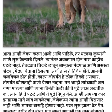
आता आम्ही जेवण करून आलो आणि पाहिले, तर भटक्या कुत्र्यांनी
खाणे सुरू केल्याचे दिसले. त्यानंतर जवळपास दोन तास काहीच
घडले नाही. तेवढ्यात तिकडे लांबून आम्हाला मेंढपाळ आणि असंख्य
शेळ्या, मेंढ्या येताना दिसल्या. अर्धा तास ते तिथेच होते. आमची
चलबिचल होत होती, कारण जोपर्यंत हे लोक तिकडे असणार,
तोपर्यंत कोणताही प्राणी येणार नव्हता. मग आम्ही त्यांच्याशी जरा
गप्पा मारल्या आणि त्यांना विनंती केली की ते पुढे जाऊ शकतील
का. त्यांनाहि ते पटले आणि ते पुढे निघून गेले. आम्ही आमच्या कार
झाडाच्या मागे लांब लावलेल्या, जेणेकरून त्यांना आम्ही दिसणार
नाही आणि आमचा त्रासहि होणार नाही. परत सुरू झाला वेट गेम.
आम्हाला उशीर होत होता, पण आम्ही आणखी एक तास थांबायचे