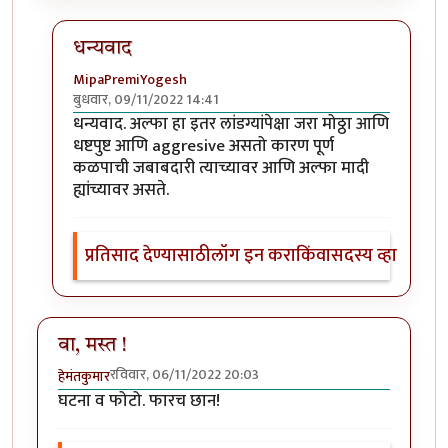
धन्यवाद
MipaPremiYogesh
बुधवार, 09/11/2022 14:41
In reply to
खुपच रोमांचित घटना व फोटो!
by
Bhakti
धन्यवाद. अल्फा हा इतर लांडग्यांपेक्षा जरा मोठ्ठा आणि
धष्टपुष्ट आणि aggresive असतो कारण पूर्ण
कळपाची जबाबदारी त्याच्यावर आणि अल्फा मादी
ह्यांच्यावर असते.
प्रतिसाद देण्यासाठी
लॉग इन करा
किंवा
सदस्य व्हा
वा, मस्त !
रविवार, 06/11/2022 20:03
हेमंतकुमार
घटना व फोटो. फारच छान!