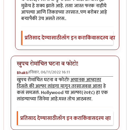
मुळेच हे शक्य झाले आहे. तसा जास्त फरक नाहीये
आपल्या आणि तिकडच्या तरसात..पण बरोबर आहे
बऱ्यापैकी उंच असते तरस..
प्रतिसाद देण्यासाठी
लॉग इन करा
किंवा
सदस्य व्हा
खुपच रोमांचित घटना व फोटो!
रविवार, 06/11/2022 16:11
Bhakti
खुपच रोमांचित घटना व फोटो!
अचानक आम्हाला
दिसले की अल्फा लांडगा मागून तरसाजवळ आला
हे
कसं समजलं. Hollywood चा अल्फा(२०१८) हा एक
लांडग्याच्या सिनेमा आहे.मस्त तोच आठवला.
प्रतिसाद देण्यासाठी
लॉग इन करा
किंवा
सदस्य व्हा