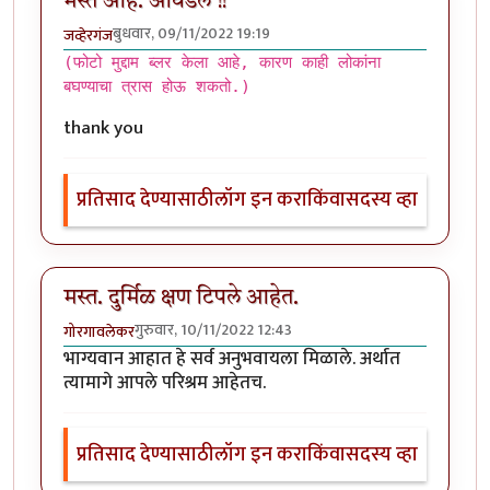
मस्त आहे. आवडले !!
बुधवार, 09/11/2022 19:19
जव्हेरगंज
(फोटो मुद्दाम ब्लर केला आहे, कारण काही लोकांना
बघण्याचा त्रास होऊ शकतो.)
thank you
प्रतिसाद देण्यासाठी
लॉग इन करा
किंवा
सदस्य व्हा
मस्त. दुर्मिळ क्षण टिपले आहेत.
गुरुवार, 10/11/2022 12:43
गोरगावलेकर
भाग्यवान आहात हे सर्व अनुभवायला मिळाले. अर्थात
त्यामागे आपले परिश्रम आहेतच.
प्रतिसाद देण्यासाठी
लॉग इन करा
किंवा
सदस्य व्हा