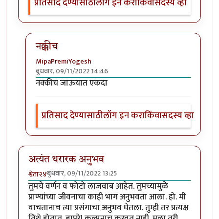
प्रतिसाद देण्यासाठी
लॉग इन करा
किंवा
सदस्य व्हा
नक्कीच
MipaPremiYogesh
बुधवार, 09/11/2022 14:46
In reply to
मस्त
by
नगरी
नक्कीच जाऊयात एकदा
प्रतिसाद देण्यासाठी
लॉग इन करा
किंवा
सदस्य व्हा
अत्यंत थरारक अनुभव
बुधवार, 09/11/2022 13:25
श्वेता२४
तुमचे वर्णन व फोटो लाजवाब आहेत. तुमच्यामुळे
प्राण्यांच्या जीवनाचा काही भाग अनुभवता आला. हो. मी
वाचतानाच त्या प्रसंगाचा अनुभव घेतला. तुम्ही तर प्रत्यक्ष
तिथे होतात. बापरे! कल्पनाच करवत नाही. मला तरी