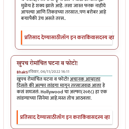
मुळेच हे शक्य झाले आहे. तसा जास्त फरक नाहीये
आपल्या आणि तिकडच्या तरसात..पण बरोबर आहे
बऱ्यापैकी उंच असते तरस..
प्रतिसाद देण्यासाठी
लॉग इन करा
किंवा
सदस्य व्हा
खुपच रोमांचित घटना व फोटो!
रविवार, 06/11/2022 16:11
Bhakti
खुपच रोमांचित घटना व फोटो!
अचानक आम्हाला
दिसले की अल्फा लांडगा मागून तरसाजवळ आला
हे
कसं समजलं. Hollywood चा अल्फा(२०१८) हा एक
लांडग्याच्या सिनेमा आहे.मस्त तोच आठवला.
प्रतिसाद देण्यासाठी
लॉग इन करा
किंवा
सदस्य व्हा