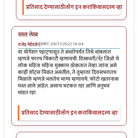
प्रतिसाद देण्यासाठी
लॉग इन करा
किंवा
सदस्य व्हा
मस्त लेख
बुधवार, 09/11/2022 14:04
राजेंद्र मेहेंदळे
वा योगेश!! पहाट्पासुन ते अंधारेपर्यंत तिथे थांबलात
म्हणजे फारच चिकाटी म्हणायची. डिस्कवरी/नॅट जिओ चे
लोक महिना महिना मुक्काम ठोकतात तेव्हा त्यांना असे
काही शॉट्स मिळत असतील, ते तुम्हाला दिवसभरातच
मिळाले म्हणजे भलतेच भाग्य म्हणायचे. फोटो खतरनाक
मस्त आले आहेत. असाच भटकत रहा आणि अनुभव
मांडत रहा.
प्रतिसाद देण्यासाठी
लॉग इन करा
किंवा
सदस्य व्हा