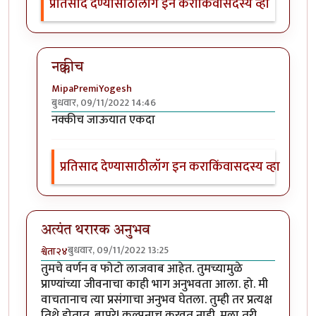
प्रतिसाद देण्यासाठी
लॉग इन करा
किंवा
सदस्य व्हा
नक्कीच
MipaPremiYogesh
बुधवार, 09/11/2022 14:46
In reply to
मस्त
by
नगरी
नक्कीच जाऊयात एकदा
प्रतिसाद देण्यासाठी
लॉग इन करा
किंवा
सदस्य व्हा
अत्यंत थरारक अनुभव
बुधवार, 09/11/2022 13:25
श्वेता२४
तुमचे वर्णन व फोटो लाजवाब आहेत. तुमच्यामुळे
प्राण्यांच्या जीवनाचा काही भाग अनुभवता आला. हो. मी
वाचतानाच त्या प्रसंगाचा अनुभव घेतला. तुम्ही तर प्रत्यक्ष
तिथे होतात. बापरे! कल्पनाच करवत नाही. मला तरी