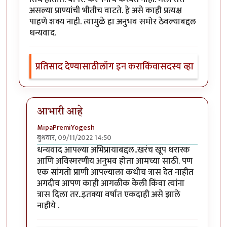
असल्या प्राण्यांची भीतीच वाटते. हे असे काही प्रत्यक्ष
पाहणे शक्य नाही. त्यामुळे हा अनुभव समोर ठेवल्याबद्दल
धन्यवाद.
प्रतिसाद देण्यासाठी
लॉग इन करा
किंवा
सदस्य व्हा
आभारी आहे
MipaPremiYogesh
बुधवार, 09/11/2022 14:50
In reply to
अत्यंत थरारक अनुभव
by
श्वेता२४
धन्यवाद आपल्या अभिप्रायाबद्दल..खरंच खूप थरारक
आणि अविस्मरणीय अनुभव होता आमच्या साठी. पण
एक सांगतो प्राणी आपल्याला कधीच त्रास देत नाहीत
अगदीच आपण काही आगळीक केली किंवा त्यांना
त्रास दिला तर..इतक्या वर्षात एकदाही असे झाले
नाहीये .