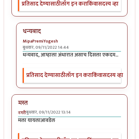
प्रतिसाद देण्यासाठी
लॉग इन करा
किंवा
सदस्य व्हा
धन्यवाद
MipaPremiYogesh
बुधवार, 09/11/2022 14:44
In reply to
छान प्रसंग व प्रचि. पहिला
by
श्वेता व्यास
धन्यवाद, आम्हाला अंधारात असाच दिसला एकदम...
प्रतिसाद देण्यासाठी
लॉग इन करा
किंवा
सदस्य व्हा
मस्त
बुधवार, 09/11/2022 13:14
नगरी
मला यायलाआवडेल