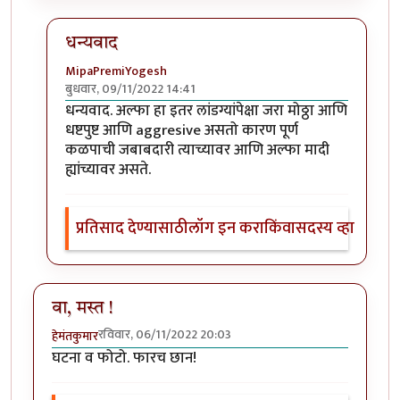
धन्यवाद
MipaPremiYogesh
बुधवार, 09/11/2022 14:41
In reply to
खुपच रोमांचित घटना व फोटो!
by
Bhakti
धन्यवाद. अल्फा हा इतर लांडग्यांपेक्षा जरा मोठ्ठा आणि
धष्टपुष्ट आणि aggresive असतो कारण पूर्ण
कळपाची जबाबदारी त्याच्यावर आणि अल्फा मादी
ह्यांच्यावर असते.
प्रतिसाद देण्यासाठी
लॉग इन करा
किंवा
सदस्य व्हा
वा, मस्त !
रविवार, 06/11/2022 20:03
हेमंतकुमार
घटना व फोटो. फारच छान!