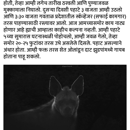
होती, तेव्हा आम्ही लगेच तारीख ठरवली आणि पुण्याजवळ
मुक्कामाला निघालो. दुसऱ्या दिवशी पहाटे ३ वाजता आम्ही उठलो
आणि ३:३० वाजता गवताळ प्रदेशातील स्कॅव्हेंजर (सफाई कामगार)
तरस पाहण्यासाठी रस्त्यावर आलो. आज आमच्यासमोर काय नाट्य
होणार आहे ह्याची आम्हाला काहीच कल्पना नव्हती. आम्ही पहाटे
५च्या सुमारास घटनास्थळी पोहोचलो, आम्ही जवळ गेलो, तेव्हा
समोर २०-२५ फुटांवर तरस उभे असलेले दिसले. पहाट असल्याने
अंधार होता. आम्ही फक्त तरस शेत ओलांडून दाट झुडपांमध्ये गायब
होताना पाहू शकलो.