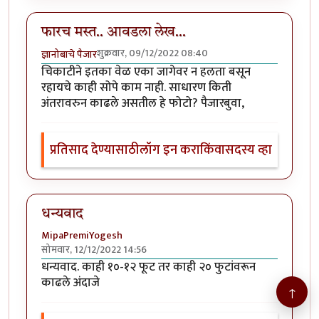
फारच मस्त.. आवडला लेख...
शुक्रवार, 09/12/2022 08:40
ज्ञानोबाचे पैजार
चिकाटीने इतका वेळ एका जागेवर न हलता बसून
रहायचे काही सोपे काम नाही. साधारण किती
अंतरावरुन काढले असतील हे फोटो? पैजारबुवा,
प्रतिसाद देण्यासाठी
लॉग इन करा
किंवा
सदस्य व्हा
धन्यवाद
MipaPremiYogesh
सोमवार, 12/12/2022 14:56
धन्यवाद. काही १०-१२ फूट तर काही २० फुटांवरून
काढले अंदाजे
↑