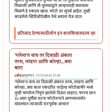
मूळात दुर्मिळातली दुर्मिळ घटना. ती तुम्हाला बघायला
मिळाली आणि ती तुमच्याद्वारे आम्हालाही बघायला
मिळणे हे एकदम खास. फोटो तर सुपर्ब आहेत. तुम्ही
काढलेले व्हिडिओदेखील येथे अवश्य येऊ द्यात.
प्रतिसाद देण्यासाठी
लॉग इन करा
किंवा
सदस्य व्हा
'गलेमा'त वाघ तर दिवाळी अंकात
तरस, लांडगा आणि कोल्हा...क्या
बात!
शुक्रवार, 11/11/2022 21:28
टर्मीनेटर
'गलेमा'त वाघ तर दिवाळी अंकात तरस, लांडगा आणि
कोल्हा...क्या बात! एकंदरीत 'वाईल्ड फोटोग्राफी' मध्ये
तुम्ही चांगलेच निपुण झालेले दिसत आहात, फारच छान
👍 अशा दुर्मीळ घटना फोटोरुपाने आमच्यासमोर
मांडल्यात त्यासाठी मनःपूर्वक आभार!