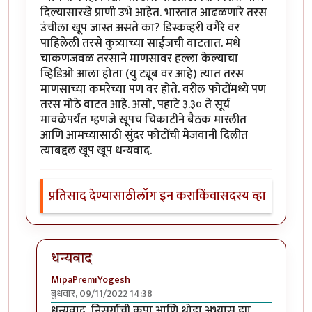
दिल्यासारखे प्राणी उभे आहेत. भारतात आढळणारे तरस
उंचीला खूप जास्त असते का? डिस्कव्हरी वगैरे वर
पाहिलेली तरसे कुत्र्याच्या साईजची वाटतात. मधे
चाकणजवळ तरसाने माणसावर हल्ला केल्याचा
व्हिडिओ आला होता (यु ट्यूब वर आहे) त्यात तरस
माणसाच्या कमरेच्या पण वर होते. वरील फोटोंमध्ये पण
तरस मोठे वाटत आहे. असो, पहाटे ३.३० ते सूर्य
मावळेपर्यंत म्हणजे खूपच चिकाटीने बैठक मारलीत
आणि आमच्यासाठी सुंदर फोटोंची मेजवानी दिलीत
त्याबद्दल खूप खूप धन्यवाद.
प्रतिसाद देण्यासाठी
लॉग इन करा
किंवा
सदस्य व्हा
धन्यवाद
MipaPremiYogesh
बुधवार, 09/11/2022 14:38
In reply to
अप्रतिम
by
सौंदाळा (verified= न पडताळणी केल
धन्यवाद, निसर्गाची कृपा आणि थोडा अभ्यास ह्या