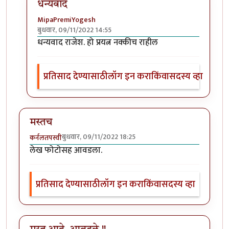
धन्यवाद
MipaPremiYogesh
बुधवार, 09/11/2022 14:55
In reply to
मस्त लेख
by
राजेंद्र मेहेंदळे
धन्यवाद राजेश. हो प्रयत्न नक्कीच राहील
प्रतिसाद देण्यासाठी
लॉग इन करा
किंवा
सदस्य व्हा
मस्तच
बुधवार, 09/11/2022 18:25
कर्नलतपस्वी
लेख फोटोसह आवडला.
प्रतिसाद देण्यासाठी
लॉग इन करा
किंवा
सदस्य व्हा