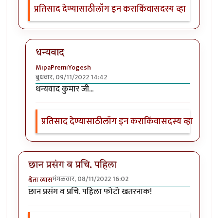
प्रतिसाद देण्यासाठी
लॉग इन करा
किंवा
सदस्य व्हा
धन्यवाद
MipaPremiYogesh
बुधवार, 09/11/2022 14:42
In reply to
वा, मस्त !
by
हेमंतकुमार
धन्यवाद कुमार जी...
प्रतिसाद देण्यासाठी
लॉग इन करा
किंवा
सदस्य व्हा
छान प्रसंग व प्रचि. पहिला
मंगळवार, 08/11/2022 16:02
श्वेता व्यास
छान प्रसंग व प्रचि. पहिला फोटो खतरनाक!