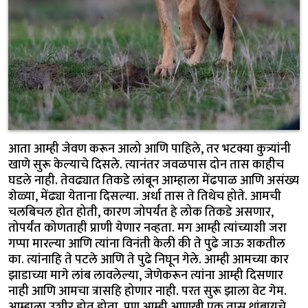
आता आम्ही जेवण करून आलो आणि पाहिले, तर भटक्या कुत्र्यांनी
खाणे सुरू केल्याचे दिसले. त्यानंतर जवळपास दोन तास काहीच
घडले नाही. तेवढ्यात तिकडे लांबून आम्हाला मेंढपाळ आणि असंख्य
शेळ्या, मेंढ्या येताना दिसल्या. अर्धा तास ते तिथेच होते. आमची
चलबिचल होत होती, कारण जोपर्यंत हे लोक तिकडे असणार,
तोपर्यंत कोणताही प्राणी येणार नव्हता. मग आम्ही त्यांच्याशी जरा
गप्पा मारल्या आणि त्यांना विनंती केली की ते पुढे जाऊ शकतील
का. त्यांनाहि ते पटले आणि ते पुढे निघून गेले. आम्ही आमच्या कार
झाडाच्या मागे लांब लावलेल्या, जेणेकरून त्यांना आम्ही दिसणार
नाही आणि आमचा त्रासहि होणार नाही. परत सुरू झाला वेट गेम.
आम्हाला उशीर होत होता, पण आम्ही आणखी एक तास थांबायचे