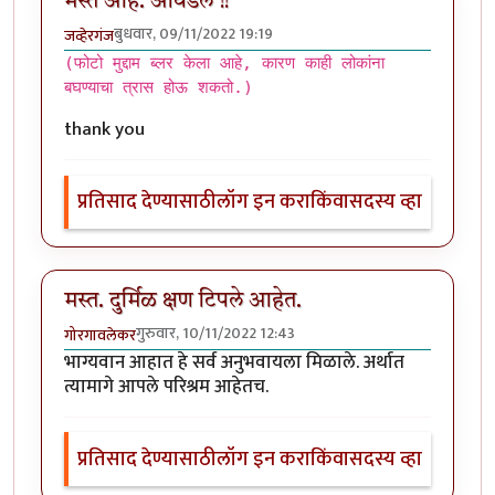
मस्त आहे. आवडले !!
बुधवार, 09/11/2022 19:19
जव्हेरगंज
(फोटो मुद्दाम ब्लर केला आहे, कारण काही लोकांना
बघण्याचा त्रास होऊ शकतो.)
thank you
प्रतिसाद देण्यासाठी
लॉग इन करा
किंवा
सदस्य व्हा
मस्त. दुर्मिळ क्षण टिपले आहेत.
गुरुवार, 10/11/2022 12:43
गोरगावलेकर
भाग्यवान आहात हे सर्व अनुभवायला मिळाले. अर्थात
त्यामागे आपले परिश्रम आहेतच.
प्रतिसाद देण्यासाठी
लॉग इन करा
किंवा
सदस्य व्हा