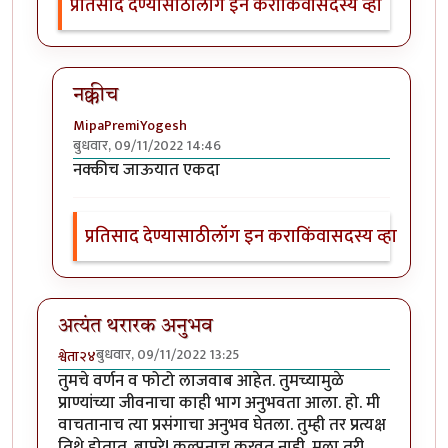
प्रतिसाद देण्यासाठी
लॉग इन करा
किंवा
सदस्य व्हा
नक्कीच
MipaPremiYogesh
बुधवार, 09/11/2022 14:46
In reply to
मस्त
by
नगरी
नक्कीच जाऊयात एकदा
प्रतिसाद देण्यासाठी
लॉग इन करा
किंवा
सदस्य व्हा
अत्यंत थरारक अनुभव
बुधवार, 09/11/2022 13:25
श्वेता२४
तुमचे वर्णन व फोटो लाजवाब आहेत. तुमच्यामुळे
प्राण्यांच्या जीवनाचा काही भाग अनुभवता आला. हो. मी
वाचतानाच त्या प्रसंगाचा अनुभव घेतला. तुम्ही तर प्रत्यक्ष
तिथे होतात. बापरे! कल्पनाच करवत नाही. मला तरी