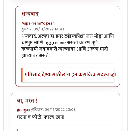
धन्यवाद
MipaPremiYogesh
बुधवार, 09/11/2022 14:41
In reply to
खुपच रोमांचित घटना व फोटो!
by
Bhakti
धन्यवाद. अल्फा हा इतर लांडग्यांपेक्षा जरा मोठ्ठा आणि
धष्टपुष्ट आणि aggresive असतो कारण पूर्ण
कळपाची जबाबदारी त्याच्यावर आणि अल्फा मादी
ह्यांच्यावर असते.
प्रतिसाद देण्यासाठी
लॉग इन करा
किंवा
सदस्य व्हा
वा, मस्त !
रविवार, 06/11/2022 20:03
हेमंतकुमार
घटना व फोटो. फारच छान!