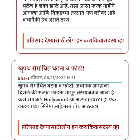
मुळेच हे शक्य झाले आहे. तसा जास्त फरक नाहीये
आपल्या आणि तिकडच्या तरसात..पण बरोबर आहे
बऱ्यापैकी उंच असते तरस..
प्रतिसाद देण्यासाठी
लॉग इन करा
किंवा
सदस्य व्हा
खुपच रोमांचित घटना व फोटो!
रविवार, 06/11/2022 16:11
Bhakti
खुपच रोमांचित घटना व फोटो!
अचानक आम्हाला
दिसले की अल्फा लांडगा मागून तरसाजवळ आला
हे
कसं समजलं. Hollywood चा अल्फा(२०१८) हा एक
लांडग्याच्या सिनेमा आहे.मस्त तोच आठवला.
प्रतिसाद देण्यासाठी
लॉग इन करा
किंवा
सदस्य व्हा