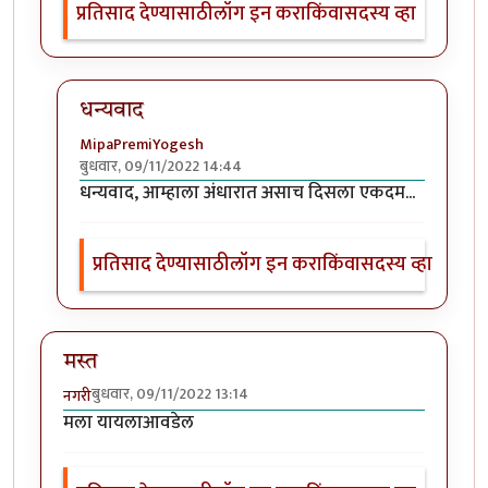
प्रतिसाद देण्यासाठी
लॉग इन करा
किंवा
सदस्य व्हा
धन्यवाद
MipaPremiYogesh
बुधवार, 09/11/2022 14:44
In reply to
छान प्रसंग व प्रचि. पहिला
by
श्वेता व्यास
धन्यवाद, आम्हाला अंधारात असाच दिसला एकदम...
प्रतिसाद देण्यासाठी
लॉग इन करा
किंवा
सदस्य व्हा
मस्त
बुधवार, 09/11/2022 13:14
नगरी
मला यायलाआवडेल