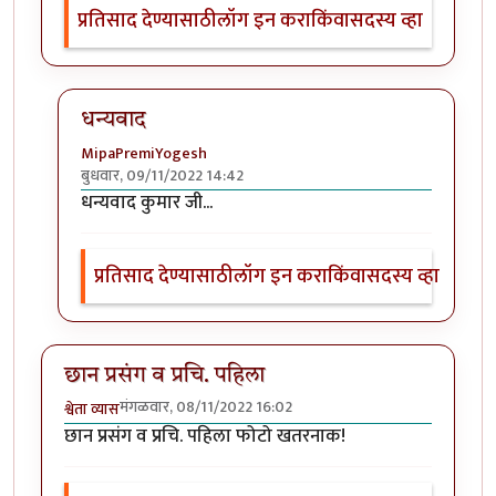
प्रतिसाद देण्यासाठी
लॉग इन करा
किंवा
सदस्य व्हा
धन्यवाद
MipaPremiYogesh
बुधवार, 09/11/2022 14:42
In reply to
वा, मस्त !
by
हेमंतकुमार
धन्यवाद कुमार जी...
प्रतिसाद देण्यासाठी
लॉग इन करा
किंवा
सदस्य व्हा
छान प्रसंग व प्रचि. पहिला
मंगळवार, 08/11/2022 16:02
श्वेता व्यास
छान प्रसंग व प्रचि. पहिला फोटो खतरनाक!