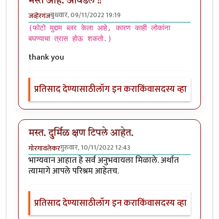
मस्त आहे. आवडले !!
बुधवार, 09/11/2022 19:19
जव्हेरगंज
(फोटो मुद्दाम ब्लर केला आहे, कारण काही लोकांना
बघण्याचा त्रास होऊ शकतो.)
thank you
प्रतिसाद देण्यासाठी
लॉग इन करा
किंवा
सदस्य व्हा
मस्त. दुर्मिळ क्षण टिपले आहेत.
गुरुवार, 10/11/2022 12:43
गोरगावलेकर
भाग्यवान आहात हे सर्व अनुभवायला मिळाले. अर्थात
त्यामागे आपले परिश्रम आहेतच.
प्रतिसाद देण्यासाठी
लॉग इन करा
किंवा
सदस्य व्हा