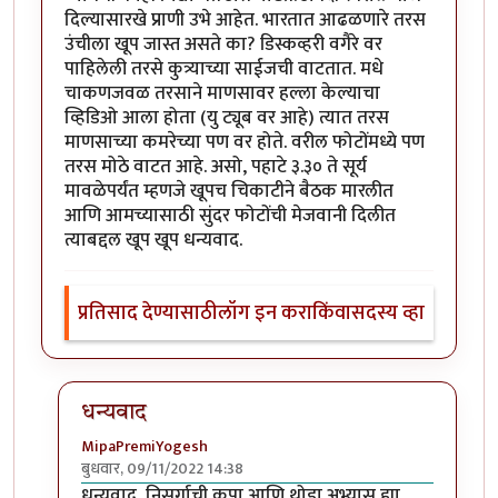
दिल्यासारखे प्राणी उभे आहेत. भारतात आढळणारे तरस
उंचीला खूप जास्त असते का? डिस्कव्हरी वगैरे वर
पाहिलेली तरसे कुत्र्याच्या साईजची वाटतात. मधे
चाकणजवळ तरसाने माणसावर हल्ला केल्याचा
व्हिडिओ आला होता (यु ट्यूब वर आहे) त्यात तरस
माणसाच्या कमरेच्या पण वर होते. वरील फोटोंमध्ये पण
तरस मोठे वाटत आहे. असो, पहाटे ३.३० ते सूर्य
मावळेपर्यंत म्हणजे खूपच चिकाटीने बैठक मारलीत
आणि आमच्यासाठी सुंदर फोटोंची मेजवानी दिलीत
त्याबद्दल खूप खूप धन्यवाद.
प्रतिसाद देण्यासाठी
लॉग इन करा
किंवा
सदस्य व्हा
धन्यवाद
MipaPremiYogesh
बुधवार, 09/11/2022 14:38
In reply to
अप्रतिम
by
सौंदाळा (verified= न पडताळणी केल
धन्यवाद, निसर्गाची कृपा आणि थोडा अभ्यास ह्या