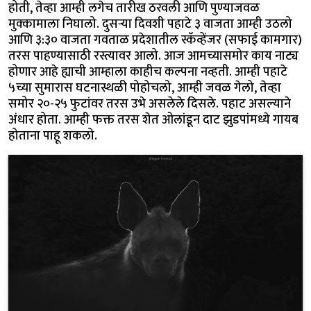
होती, तेव्हा आम्ही लगेच तारीख ठरवली आणि पुण्याजवळ
मुक्कामाला निघालो. दुसऱ्या दिवशी पहाटे ३ वाजता आम्ही उठलो
आणि ३:३० वाजता गवताळ प्रदेशातील स्कॅव्हेंजर (सफाई कामगार)
तरस पाहण्यासाठी रस्त्यावर आलो. आज आमच्यासमोर काय नाट्य
होणार आहे ह्याची आम्हाला काहीच कल्पना नव्हती. आम्ही पहाटे
५च्या सुमारास घटनास्थळी पोहोचलो, आम्ही जवळ गेलो, तेव्हा
समोर २०-२५ फुटांवर तरस उभे असलेले दिसले. पहाट असल्याने
अंधार होता. आम्ही फक्त तरस शेत ओलांडून दाट झुडपांमध्ये गायब
होताना पाहू शकलो.