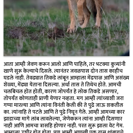
आता आम्ही जेवण करून आलो आणि पाहिले, तर भटक्या कुत्र्यांनी
खाणे सुरू केल्याचे दिसले. त्यानंतर जवळपास दोन तास काहीच
घडले नाही. तेवढ्यात तिकडे लांबून आम्हाला मेंढपाळ आणि असंख्य
शेळ्या, मेंढ्या येताना दिसल्या. अर्धा तास ते तिथेच होते. आमची
चलबिचल होत होती, कारण जोपर्यंत हे लोक तिकडे असणार,
तोपर्यंत कोणताही प्राणी येणार नव्हता. मग आम्ही त्यांच्याशी जरा
गप्पा मारल्या आणि त्यांना विनंती केली की ते पुढे जाऊ शकतील
का. त्यांनाहि ते पटले आणि ते पुढे निघून गेले. आम्ही आमच्या कार
झाडाच्या मागे लांब लावलेल्या, जेणेकरून त्यांना आम्ही दिसणार
नाही आणि आमचा त्रासहि होणार नाही. परत सुरू झाला वेट गेम.
आम्हाला उशीर होत होता, पण आम्ही आणखी एक तास थांबायचे