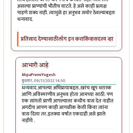
असल्या प्राण्यांची भीतीच वाटते. हे असे काही प्रत्यक्ष
पाहणे शक्य नाही. त्यामुळे हा अनुभव समोर ठेवल्याबद्दल
धन्यवाद.
प्रतिसाद देण्यासाठी
लॉग इन करा
किंवा
सदस्य व्हा
आभारी आहे
MipaPremiYogesh
बुधवार, 09/11/2022 14:50
In reply to
अत्यंत थरारक अनुभव
by
श्वेता२४
धन्यवाद आपल्या अभिप्रायाबद्दल..खरंच खूप थरारक
आणि अविस्मरणीय अनुभव होता आमच्या साठी. पण
एक सांगतो प्राणी आपल्याला कधीच त्रास देत नाहीत
अगदीच आपण काही आगळीक केली किंवा त्यांना
त्रास दिला तर..इतक्या वर्षात एकदाही असे झाले
नाहीये .