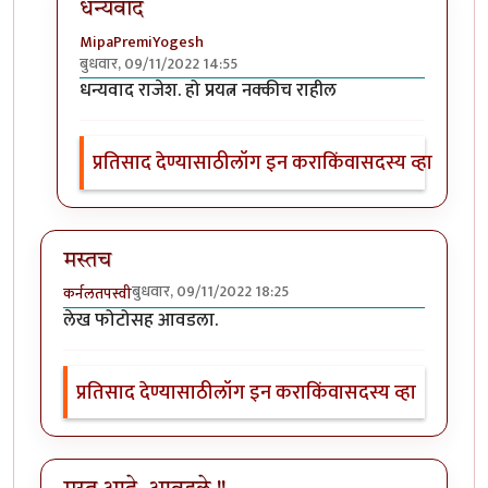
धन्यवाद
MipaPremiYogesh
बुधवार, 09/11/2022 14:55
In reply to
मस्त लेख
by
राजेंद्र मेहेंदळे
धन्यवाद राजेश. हो प्रयत्न नक्कीच राहील
प्रतिसाद देण्यासाठी
लॉग इन करा
किंवा
सदस्य व्हा
मस्तच
बुधवार, 09/11/2022 18:25
कर्नलतपस्वी
लेख फोटोसह आवडला.
प्रतिसाद देण्यासाठी
लॉग इन करा
किंवा
सदस्य व्हा