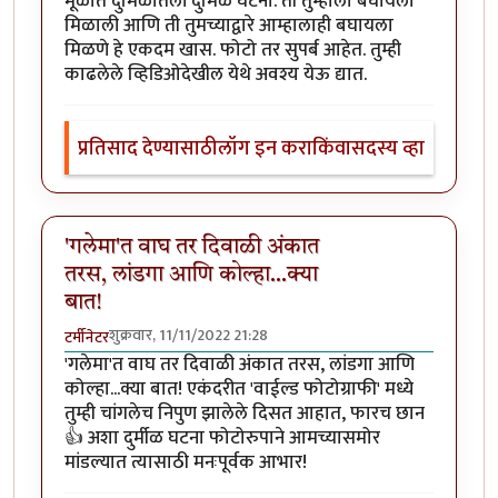
मूळात दुर्मिळातली दुर्मिळ घटना. ती तुम्हाला बघायला
मिळाली आणि ती तुमच्याद्वारे आम्हालाही बघायला
मिळणे हे एकदम खास. फोटो तर सुपर्ब आहेत. तुम्ही
काढलेले व्हिडिओदेखील येथे अवश्य येऊ द्यात.
प्रतिसाद देण्यासाठी
लॉग इन करा
किंवा
सदस्य व्हा
'गलेमा'त वाघ तर दिवाळी अंकात
तरस, लांडगा आणि कोल्हा...क्या
बात!
शुक्रवार, 11/11/2022 21:28
टर्मीनेटर
'गलेमा'त वाघ तर दिवाळी अंकात तरस, लांडगा आणि
कोल्हा...क्या बात! एकंदरीत 'वाईल्ड फोटोग्राफी' मध्ये
तुम्ही चांगलेच निपुण झालेले दिसत आहात, फारच छान
👍 अशा दुर्मीळ घटना फोटोरुपाने आमच्यासमोर
मांडल्यात त्यासाठी मनःपूर्वक आभार!