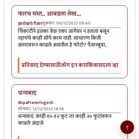
फारच मस्त.. आवडला लेख...
शुक्रवार, 09/12/2022 08:40
ज्ञानोबाचे पैजार
चिकाटीने इतका वेळ एका जागेवर न हलता बसून
रहायचे काही सोपे काम नाही. साधारण किती
अंतरावरुन काढले असतील हे फोटो? पैजारबुवा,
प्रतिसाद देण्यासाठी
लॉग इन करा
किंवा
सदस्य व्हा
धन्यवाद
MipaPremiYogesh
सोमवार, 12/12/2022 14:56
धन्यवाद. काही १०-१२ फूट तर काही २० फुटांवरून
काढले अंदाजे
↑