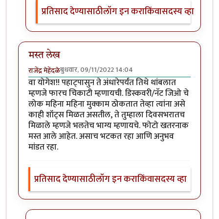
प्रतिसाद देण्यासाठी
लॉग इन करा
किंवा
सदस्य व्हा
मस्त लेख
बुधवार, 09/11/2022 14:04
राजेंद्र मेहेंदळे
वा योगेश!! पहाट्पासुन ते अंधारेपर्यंत तिथे थांबलात
म्हणजे फारच चिकाटी म्हणायची. डिस्कवरी/नॅट जिओ चे
लोक महिना महिना मुक्काम ठोकतात तेव्हा त्यांना असे
काही शॉट्स मिळत असतील, ते तुम्हाला दिवसभरातच
मिळाले म्हणजे भलतेच भाग्य म्हणायचे. फोटो खतरनाक
मस्त आले आहेत. असाच भटकत रहा आणि अनुभव
मांडत रहा.
प्रतिसाद देण्यासाठी
लॉग इन करा
किंवा
सदस्य व्हा