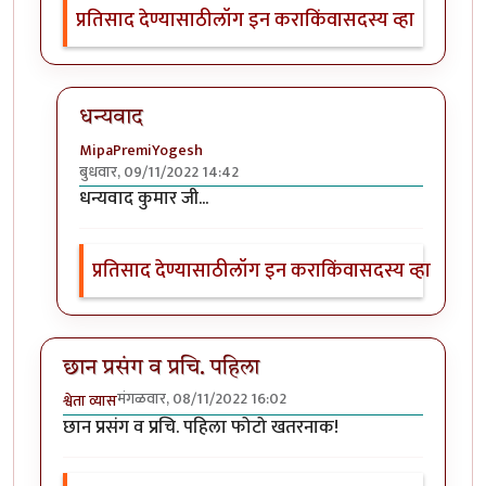
प्रतिसाद देण्यासाठी
लॉग इन करा
किंवा
सदस्य व्हा
धन्यवाद
MipaPremiYogesh
बुधवार, 09/11/2022 14:42
In reply to
वा, मस्त !
by
हेमंतकुमार
धन्यवाद कुमार जी...
प्रतिसाद देण्यासाठी
लॉग इन करा
किंवा
सदस्य व्हा
छान प्रसंग व प्रचि. पहिला
मंगळवार, 08/11/2022 16:02
श्वेता व्यास
छान प्रसंग व प्रचि. पहिला फोटो खतरनाक!