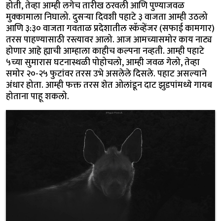
होती, तेव्हा आम्ही लगेच तारीख ठरवली आणि पुण्याजवळ
मुक्कामाला निघालो. दुसऱ्या दिवशी पहाटे ३ वाजता आम्ही उठलो
आणि ३:३० वाजता गवताळ प्रदेशातील स्कॅव्हेंजर (सफाई कामगार)
तरस पाहण्यासाठी रस्त्यावर आलो. आज आमच्यासमोर काय नाट्य
होणार आहे ह्याची आम्हाला काहीच कल्पना नव्हती. आम्ही पहाटे
५च्या सुमारास घटनास्थळी पोहोचलो, आम्ही जवळ गेलो, तेव्हा
समोर २०-२५ फुटांवर तरस उभे असलेले दिसले. पहाट असल्याने
अंधार होता. आम्ही फक्त तरस शेत ओलांडून दाट झुडपांमध्ये गायब
होताना पाहू शकलो.