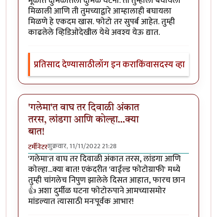
मूळात दुर्मिळातली दुर्मिळ घटना. ती तुम्हाला बघायला
मिळाली आणि ती तुमच्याद्वारे आम्हालाही बघायला
मिळणे हे एकदम खास. फोटो तर सुपर्ब आहेत. तुम्ही
काढलेले व्हिडिओदेखील येथे अवश्य येऊ द्यात.
प्रतिसाद देण्यासाठी
लॉग इन करा
किंवा
सदस्य व्हा
'गलेमा'त वाघ तर दिवाळी अंकात
तरस, लांडगा आणि कोल्हा...क्या
बात!
शुक्रवार, 11/11/2022 21:28
टर्मीनेटर
'गलेमा'त वाघ तर दिवाळी अंकात तरस, लांडगा आणि
कोल्हा...क्या बात! एकंदरीत 'वाईल्ड फोटोग्राफी' मध्ये
तुम्ही चांगलेच निपुण झालेले दिसत आहात, फारच छान
👍 अशा दुर्मीळ घटना फोटोरुपाने आमच्यासमोर
मांडल्यात त्यासाठी मनःपूर्वक आभार!