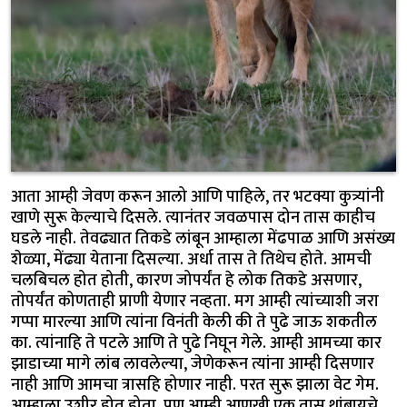
आता आम्ही जेवण करून आलो आणि पाहिले, तर भटक्या कुत्र्यांनी
खाणे सुरू केल्याचे दिसले. त्यानंतर जवळपास दोन तास काहीच
घडले नाही. तेवढ्यात तिकडे लांबून आम्हाला मेंढपाळ आणि असंख्य
शेळ्या, मेंढ्या येताना दिसल्या. अर्धा तास ते तिथेच होते. आमची
चलबिचल होत होती, कारण जोपर्यंत हे लोक तिकडे असणार,
तोपर्यंत कोणताही प्राणी येणार नव्हता. मग आम्ही त्यांच्याशी जरा
गप्पा मारल्या आणि त्यांना विनंती केली की ते पुढे जाऊ शकतील
का. त्यांनाहि ते पटले आणि ते पुढे निघून गेले. आम्ही आमच्या कार
झाडाच्या मागे लांब लावलेल्या, जेणेकरून त्यांना आम्ही दिसणार
नाही आणि आमचा त्रासहि होणार नाही. परत सुरू झाला वेट गेम.
आम्हाला उशीर होत होता, पण आम्ही आणखी एक तास थांबायचे