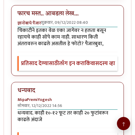
फारच मस्त.. आवडला लेख...
शुक्रवार, 09/12/2022 08:40
ज्ञानोबाचे पैजार
चिकाटीने इतका वेळ एका जागेवर न हलता बसून
रहायचे काही सोपे काम नाही. साधारण किती
अंतरावरुन काढले असतील हे फोटो? पैजारबुवा,
प्रतिसाद देण्यासाठी
लॉग इन करा
किंवा
सदस्य व्हा
धन्यवाद
MipaPremiYogesh
सोमवार, 12/12/2022 14:56
धन्यवाद. काही १०-१२ फूट तर काही २० फुटांवरून
काढले अंदाजे
↑