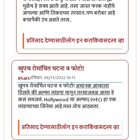
मुळेच हे शक्य झाले आहे. तसा जास्त फरक नाहीये
आपल्या आणि तिकडच्या तरसात..पण बरोबर आहे
बऱ्यापैकी उंच असते तरस..
प्रतिसाद देण्यासाठी
लॉग इन करा
किंवा
सदस्य व्हा
खुपच रोमांचित घटना व फोटो!
रविवार, 06/11/2022 16:11
Bhakti
खुपच रोमांचित घटना व फोटो!
अचानक आम्हाला
दिसले की अल्फा लांडगा मागून तरसाजवळ आला
हे
कसं समजलं. Hollywood चा अल्फा(२०१८) हा एक
लांडग्याच्या सिनेमा आहे.मस्त तोच आठवला.
प्रतिसाद देण्यासाठी
लॉग इन करा
किंवा
सदस्य व्हा