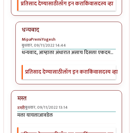
प्रतिसाद देण्यासाठी
लॉग इन करा
किंवा
सदस्य व्हा
धन्यवाद
MipaPremiYogesh
बुधवार, 09/11/2022 14:44
In reply to
छान प्रसंग व प्रचि. पहिला
by
श्वेता व्यास
धन्यवाद, आम्हाला अंधारात असाच दिसला एकदम...
प्रतिसाद देण्यासाठी
लॉग इन करा
किंवा
सदस्य व्हा
मस्त
बुधवार, 09/11/2022 13:14
नगरी
मला यायलाआवडेल