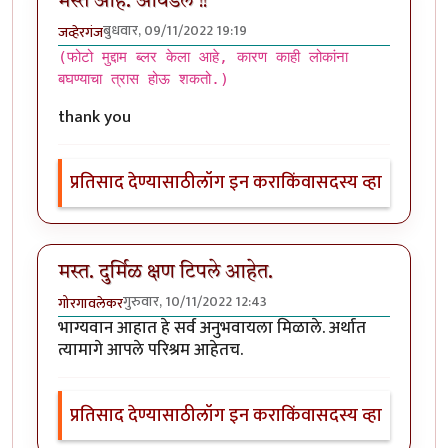
मस्त आहे. आवडले !!
बुधवार, 09/11/2022 19:19
जव्हेरगंज
(फोटो मुद्दाम ब्लर केला आहे, कारण काही लोकांना
बघण्याचा त्रास होऊ शकतो.)
thank you
प्रतिसाद देण्यासाठी
लॉग इन करा
किंवा
सदस्य व्हा
मस्त. दुर्मिळ क्षण टिपले आहेत.
गुरुवार, 10/11/2022 12:43
गोरगावलेकर
भाग्यवान आहात हे सर्व अनुभवायला मिळाले. अर्थात
त्यामागे आपले परिश्रम आहेतच.
प्रतिसाद देण्यासाठी
लॉग इन करा
किंवा
सदस्य व्हा