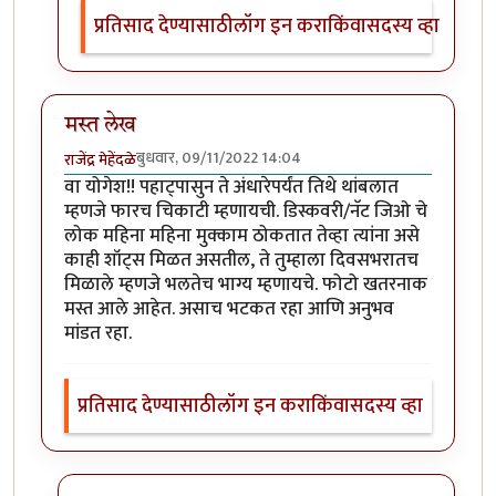
प्रतिसाद देण्यासाठी
लॉग इन करा
किंवा
सदस्य व्हा
मस्त लेख
बुधवार, 09/11/2022 14:04
राजेंद्र मेहेंदळे
वा योगेश!! पहाट्पासुन ते अंधारेपर्यंत तिथे थांबलात
म्हणजे फारच चिकाटी म्हणायची. डिस्कवरी/नॅट जिओ चे
लोक महिना महिना मुक्काम ठोकतात तेव्हा त्यांना असे
काही शॉट्स मिळत असतील, ते तुम्हाला दिवसभरातच
मिळाले म्हणजे भलतेच भाग्य म्हणायचे. फोटो खतरनाक
मस्त आले आहेत. असाच भटकत रहा आणि अनुभव
मांडत रहा.
प्रतिसाद देण्यासाठी
लॉग इन करा
किंवा
सदस्य व्हा