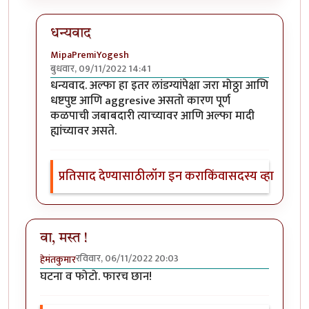
धन्यवाद
MipaPremiYogesh
बुधवार, 09/11/2022 14:41
In reply to
खुपच रोमांचित घटना व फोटो!
by
Bhakti
धन्यवाद. अल्फा हा इतर लांडग्यांपेक्षा जरा मोठ्ठा आणि
धष्टपुष्ट आणि aggresive असतो कारण पूर्ण
कळपाची जबाबदारी त्याच्यावर आणि अल्फा मादी
ह्यांच्यावर असते.
प्रतिसाद देण्यासाठी
लॉग इन करा
किंवा
सदस्य व्हा
वा, मस्त !
रविवार, 06/11/2022 20:03
हेमंतकुमार
घटना व फोटो. फारच छान!