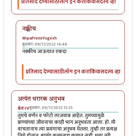
प्रतिसाद देण्यासाठी
लॉग इन करा
किंवा
सदस्य व्हा
नक्कीच
MipaPremiYogesh
बुधवार, 09/11/2022 14:46
In reply to
मस्त
by
नगरी
नक्कीच जाऊयात एकदा
प्रतिसाद देण्यासाठी
लॉग इन करा
किंवा
सदस्य व्हा
अत्यंत थरारक अनुभव
बुधवार, 09/11/2022 13:25
श्वेता२४
तुमचे वर्णन व फोटो लाजवाब आहेत. तुमच्यामुळे
प्राण्यांच्या जीवनाचा काही भाग अनुभवता आला. हो. मी
वाचतानाच त्या प्रसंगाचा अनुभव घेतला. तुम्ही तर प्रत्यक्ष
तिथे होतात. बापरे! कल्पनाच करवत नाही. मला तरी