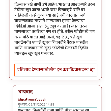
दिल्यासारखे प्राणी उभे आहेत. भारतात आढळणारे तरस
उंचीला खूप जास्त असते का? डिस्कव्हरी वगैरे वर
पाहिलेली तरसे कुत्र्याच्या साईजची वाटतात. मधे
चाकणजवळ तरसाने माणसावर हल्ला केल्याचा
व्हिडिओ आला होता (यु ट्यूब वर आहे) त्यात तरस
माणसाच्या कमरेच्या पण वर होते. वरील फोटोंमध्ये पण
तरस मोठे वाटत आहे. असो, पहाटे ३.३० ते सूर्य
मावळेपर्यंत म्हणजे खूपच चिकाटीने बैठक मारलीत
आणि आमच्यासाठी सुंदर फोटोंची मेजवानी दिलीत
त्याबद्दल खूप खूप धन्यवाद.
प्रतिसाद देण्यासाठी
लॉग इन करा
किंवा
सदस्य व्हा
धन्यवाद
MipaPremiYogesh
बुधवार, 09/11/2022 14:38
In reply to
अप्रतिम
by
सौंदाळा (verified= न पडताळणी केल
धन्यवाद, निसर्गाची कृपा आणि थोडा अभ्यास ह्या