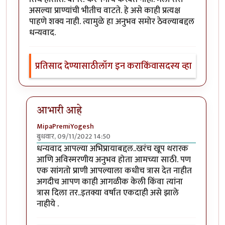
असल्या प्राण्यांची भीतीच वाटते. हे असे काही प्रत्यक्ष
पाहणे शक्य नाही. त्यामुळे हा अनुभव समोर ठेवल्याबद्दल
धन्यवाद.
प्रतिसाद देण्यासाठी
लॉग इन करा
किंवा
सदस्य व्हा
आभारी आहे
MipaPremiYogesh
बुधवार, 09/11/2022 14:50
In reply to
अत्यंत थरारक अनुभव
by
श्वेता२४
धन्यवाद आपल्या अभिप्रायाबद्दल..खरंच खूप थरारक
आणि अविस्मरणीय अनुभव होता आमच्या साठी. पण
एक सांगतो प्राणी आपल्याला कधीच त्रास देत नाहीत
अगदीच आपण काही आगळीक केली किंवा त्यांना
त्रास दिला तर..इतक्या वर्षात एकदाही असे झाले
नाहीये .