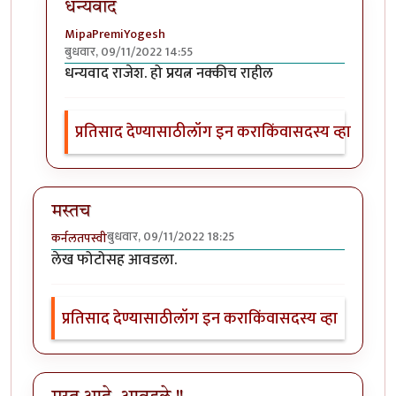
धन्यवाद
MipaPremiYogesh
बुधवार, 09/11/2022 14:55
In reply to
मस्त लेख
by
राजेंद्र मेहेंदळे
धन्यवाद राजेश. हो प्रयत्न नक्कीच राहील
प्रतिसाद देण्यासाठी
लॉग इन करा
किंवा
सदस्य व्हा
मस्तच
बुधवार, 09/11/2022 18:25
कर्नलतपस्वी
लेख फोटोसह आवडला.
प्रतिसाद देण्यासाठी
लॉग इन करा
किंवा
सदस्य व्हा