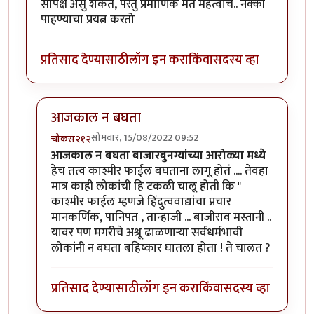
सापेक्ष असु शकते, परंतु प्रमाणिक मत महत्वाचे.. नक्की
पाहण्याचा प्रयत्न करतो
प्रतिसाद देण्यासाठी
लॉग इन करा
किंवा
सदस्य व्हा
आजकाल न बघता
सोमवार, 15/08/2022 09:52
चौकस२१२
In reply to
धन्यवाद... आजकाल न बघता
by
गणेशा
आजकाल न बघता बाजारबुनग्यांच्या आरोळ्या मध्ये
हेच तत्व काश्मीर फाईल बघताना लागू होतं .... तेवहा
मात्र काही लोकांची हि टकळी चालू होती कि "
काश्मीर फाईल म्हणजे हिंदुत्ववाद्यांचा प्रचार
मानकर्णिक, पानिपत , तान्हाजी ... बाजीराव मस्तानी ..
यावर पण मगरीचे अश्रू ढाळणाऱ्या सर्वधर्मभावी
लोकांनी न बघता बहिष्कार घातला होता ! ते चालत ?
प्रतिसाद देण्यासाठी
लॉग इन करा
किंवा
सदस्य व्हा