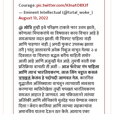
Courage.
pic.twitter.com/H3natO8X3f
— Eminent Intellectual (@total_woke_)
August 13, 2022
@ सोत्रि
तुम्ही इथे परिक्षण टाकले फार उत्तम झाले,
कोणत्या मिपाकरांचे या विषयावर काय विचार आहे हे
समजायला मदत झाली. मी चित्रपट पाहिला नाही
आणि पाहणार नाही. [ अगदी फुकट उपलब्ध झाला
तरी ] परंतु जालावरचे अनेक रिव्हूज वाचुन गेल्या २-४
दिवसात या चित्रपटा बद्धल बरीच माहिती समोर
आली आहे आणि अजुनही येत आहे. तुमची वरती एक
प्रतिक्रिया वाचली ती अशी :-
आज फॅारेस्ट गंप पाहिला
आणि त्याचं भारतियकरण, लाल सिंग चढ्ढात कसलं
चपखलं
केलंय हे पदोपदी जाणवत गेलं.
कारगिल
युद्धातील अतिरेक्याला वाचवुन त्याच्याशी व्यवसाय
करणार्‍या व्यक्तिरेखेला तुम्ही चपखलं भारतियकरण
समजत आहात हे जाणवतं. ज्या पकिस्तानने त्यांच्या
अतिरेकी आणि सौनिकांचे मृतदेह परत घेण्यास नकार
दिला ! कॅप्टन कालिया आणि त्याच्या सहकार्‍यांना
अमानविय यातना देऊन ठार केले. अश्याच एका