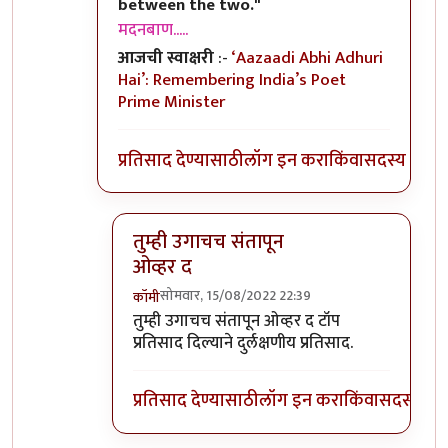
between the two."
मदनबाण.....
आजची स्वाक्षरी
:-
‘Aazaadi Abhi Adhuri
Hai’: Remembering India’s Poet
Prime Minister
प्रतिसाद देण्यासाठी
लॉग इन करा
किंवा
सदस्य व्हा
तुम्ही उगाचच संतापून
ओव्हर द
सोमवार, 15/08/2022 22:39
कॉमी
In reply to
तो पाकिस्तान कसा हलकट आहे हे
by
तुम्ही उगाचच संतापून ओव्हर द टॉप
प्रतिसाद दिल्याने दुर्लक्षणीय प्रतिसाद.
प्रतिसाद देण्यासाठी
लॉग इन करा
किंवा
सदस्य व्हा