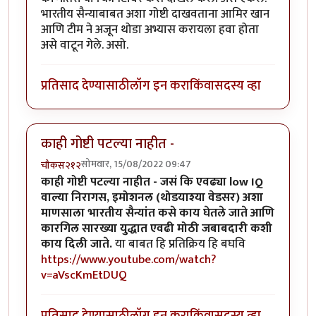
भारतीय सैन्याबाबत अशा गोष्टी दाखवताना आमिर खान
आणि टीम ने अजून थोडा अभ्यास करायला हवा होता
असे वाटून गेले. असो.
प्रतिसाद देण्यासाठी
लॉग इन करा
किंवा
सदस्य व्हा
काही गोष्टी पटल्या नाहीत -
सोमवार, 15/08/2022 09:47
चौकस२१२
काही गोष्टी पटल्या नाहीत - जसं कि एवढ्या low IQ
वाल्या निरागस, इमोशनल (थोडयाश्या वेडसर) अशा
माणसाला भारतीय सैन्यांत कसे काय घेतले जाते आणि
कारगिल सारख्या युद्धात एवढी मोठी जबाबदारी कशी
काय दिली जाते.
या बाबत हि प्रतिक्रिय हि बघवि
https://www.youtube.com/watch?
v=aVscKmEtDUQ
प्रतिसाद देण्यासाठी
लॉग इन करा
किंवा
सदस्य व्हा