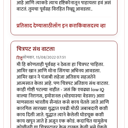
आहे आणि त्याकडे त्याच दृष्टिकोनातून पाहायला हवं असं
वाटतं. तुमचा पूर्वग्रह विरहित रिव्ह्यू आवडला..
प्रतिसाद देण्यासाठी
लॉग इन करा
किंवा
सदस्य व्हा
चित्रपट संथ वाटला
सोमवार, 15/08/2022 07:51
टिलू
मी हि कोणताही पूर्वग्रह न ठेवता हा चित्रपट पाहिला.
आमिर खान आणि मोना सिंगचा अभिनय आवडला.
आमिर खान ने पंजाबी लहेजा अतिशय सहजतेने
आत्मसात केला आहे. पण चित्रपट अतिशय संथ वाटला.
काही गोष्टी पटल्या नाहीत - जसं कि एवढ्या low IQ
वाल्या निरागस, इमोशनल (थोडयाश्या वेडसर) अशा
माणसाला भारतीय सैन्यांत कसे काय घेतले जाते आणि
कारगिल सारख्या युद्धात एवढी मोठी जबाबदारी कशी
काय दिली जाते. युद्धात त्याने केलेली घोडचूक कशी
काय खपून जाते हे अजून एक कोडं. कदाचित यामुळेच
कोणीतरी या चित्रपटावर केस दाखल केली असे ऐकले.