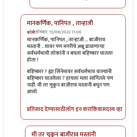
मानकर्णिक, पानिपत , तान्हाजी
सोमवार, 15/08/2022 11:06
कॉमी
In reply to
आजकाल न बघता
by
चौकस२१२
मानकर्णिक, पानिपत , तान्हाजी ... बाजीराव
मस्तानी .. यावर पण मगरीचे अश्रू ढाळणाऱ्या
सर्वधर्मभावी लोकांनी न बघता बहिष्कार घातला
होता !
बहिष्कार ? ह्या सिनेमावर सर्वधर्मभाव वाल्यांनी
बहिष्कार घातलेला ? हायला मला सांगितले पण
नाही. मी तर चुकून बाजीराव मस्तानी बघून पण
आलो.
प्रतिसाद देण्यासाठी
लॉग इन करा
किंवा
सदस्य व्हा
मी तर चुकून बाजीराव मस्तानी