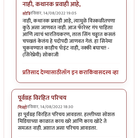
नाही, कथानक प्रवाही आहे,
रविवार, 14/08/2022 19:05
सोत्रि
In reply to
परिचय आवडला.
by
चौथा कोनाडा
नाही, कथानक प्रवाही आहे, त्यामुळे विस्कळीतपणा
कुठे असा जाणवत नाही. आज फॅारेस्ट गंप पाहिला
आणि त्याचं भारतियकरण, लाल सिंग चढ्ढात कसलं
चपखलं केलंय हे पदोपदी जाणवत गेलं. हा सिनेमा
चुकवण्यात काहीच पॅाइंट नाही, नक्की बघाच!! -
(सिनेप्रेमी) सोकाजी
प्रतिसाद देण्यासाठी
लॉग इन करा
किंवा
सदस्य व्हा
पूर्वग्रह विरहित परिचय
रविवार, 14/08/2022 18:30
मित्रहो
हा पूर्वग्रह विरहित परिचय आवडला. हल्लीच्या सोशल
मिडियाच्या काळात काय खरे आणि काय खोटे ते
समजत नाही. अशात असा परिचय आवडला.