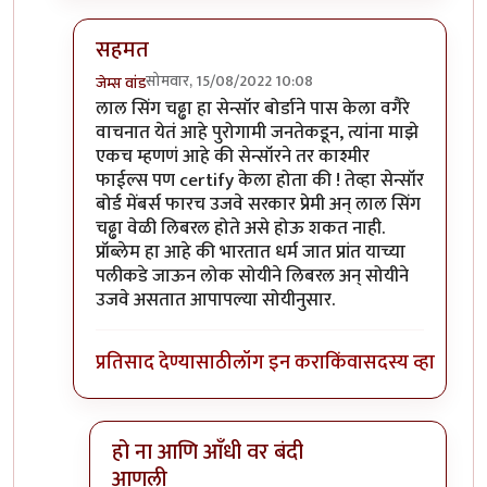
सहमत
सोमवार, 15/08/2022 10:08
जेम्स वांड
In reply to
आजकाल न बघता
by
चौकस२१२
लाल सिंग चढ्ढा हा सेन्सॉर बोर्डाने पास केला वगैरे
वाचनात येतं आहे पुरोगामी जनतेकडून, त्यांना माझे
एकच म्हणणं आहे की सेन्सॉरने तर काश्मीर
फाईल्स पण certify केला होता की ! तेव्हा सेन्सॉर
बोर्ड मेंबर्स फारच उजवे सरकार प्रेमी अन् लाल सिंग
चढ्ढा वेळी लिबरल होते असे होऊ शकत नाही.
प्रॉब्लेम हा आहे की भारतात धर्म जात प्रांत याच्या
पलीकडे जाऊन लोक सोयीने लिबरल अन् सोयीने
उजवे असतात आपापल्या सोयीनुसार.
प्रतिसाद देण्यासाठी
लॉग इन करा
किंवा
सदस्य व्हा
हो ना आणि आँधी वर बंदी
आणली