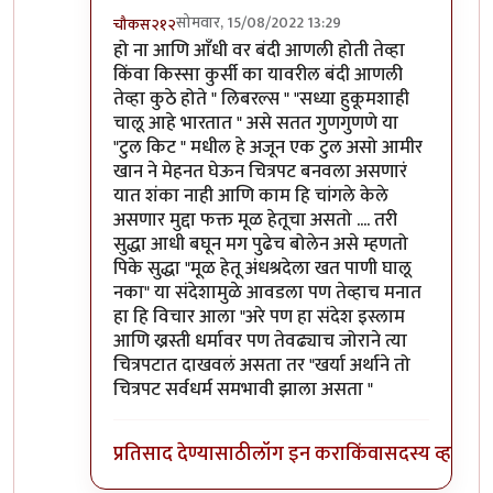
सोमवार, 15/08/2022 13:29
चौकस२१२
In reply to
सहमत
by
जेम्स वांड
हो ना आणि आँधी वर बंदी आणली होती तेव्हा
किंवा किस्सा कुर्सी का यावरील बंदी आणली
तेव्हा कुठे होते " लिबरल्स " "सध्या हुकूमशाही
चालू आहे भारतात " असे सतत गुणगुणणे या
"टुल किट " मधील हे अजून एक टुल असो आमीर
खान ने मेहनत घेऊन चित्रपट बनवला असणारं
यात शंका नाही आणि काम हि चांगले केले
असणार मुद्दा फक्त मूळ हेतूचा असतो .... तरी
सुद्धा आधी बघून मग पुढेच बोलेन असे म्हणतो
पिके सुद्धा "मूळ हेतू अंधश्रदेला खत पाणी घालू
नका" या संदेशामुळे आवडला पण तेव्हाच मनात
हा हि विचार आला "अरे पण हा संदेश इस्लाम
आणि ख्रस्ती धर्मावर पण तेवढ्याच जोराने त्या
चित्रपटात दाखवलं असता तर "खर्या अर्थाने तो
चित्रपट सर्वधर्म समभावी झाला असता "
प्रतिसाद देण्यासाठी
लॉग इन करा
किंवा
सदस्य व्हा