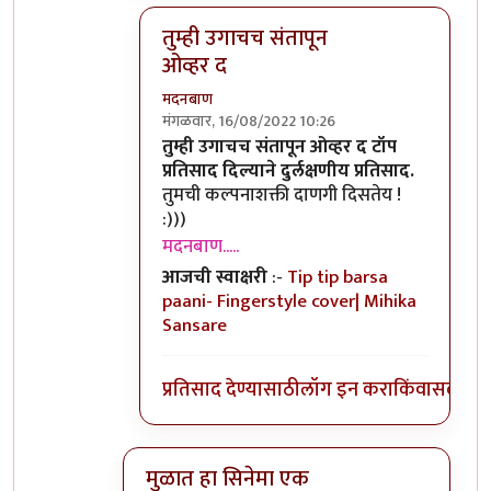
तुम्ही उगाचच संतापून
ओव्हर द
मदनबाण
मंगळवार, 16/08/2022 10:26
In reply to
तुम्ही उगाचच संतापून ओव्हर द
by
कॉ
तुम्ही उगाचच संतापून ओव्हर द टॉप
प्रतिसाद दिल्याने दुर्लक्षणीय प्रतिसाद.
तुमची कल्पनाशक्ती दाणगी दिसतेय !
:)))
मदनबाण.....
आजची स्वाक्षरी
:-
Tip tip barsa
paani- Fingerstyle cover| Mihika
Sansare
प्रतिसाद देण्यासाठी
लॉग इन करा
किंवा
सदस्य व्
मुळात हा सिनेमा एक