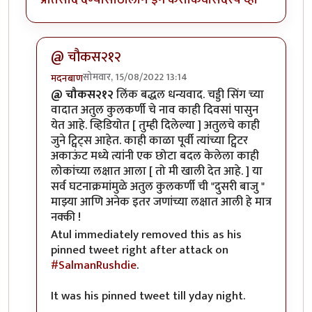
@ चौकस२१२
सोमवार, 15/08/2022 13:14
मदनबाण
In reply to
काही गोष्टी पटल्या नाहीत -
by
चौकस२१२
@ चौकस२१२
लिंक बद्धल धन्यवाद. चड्डी सिंग च्या
वादात अतुल कुलकर्णी चे नाव काही दिवसां पासुन
येत आहे. व्हिडियोत [ तुम्ही दिलेल्या ] अतुलचे काही
जुने ट्विट्स आहेत. काही काळा पूर्वी त्यांच्या ट्विटर
अकाऊंट मध्ये त्यांनी एक छोटा बदल केलेला काही
लोकांच्या लक्षात आला [ तो मी खाली देत आहे. ] या
सर्व घटनाक्रमांमुळे अतुल कुलकर्णी ची "दुसरी बाजु "
माझ्या आणि अनेक इतर जणांच्या लक्षात आली हे मात्र
नक्की !
Atul immediately removed this as his
pinned tweet right after attack on
#SalmanRushdie
.
It was his pinned tweet till yday night.