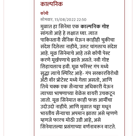
काल्पनिक
कॉमी
सोमवार, 15/08/2022 22:50
In reply to
तो पाकिस्तान कसा हलकट आहे हे
by
मुळात हा सिनेमा एक
काल्पनिक गोष्ट
सांगतो आहे हे लक्षात घ्या. त्यात
पाकिस्तानी सैनिक घेऊन काहीही चुकीचा
संदेश दिलेला नाहीये, उलट चांगलाच संदेश
आहे. मूळ सिनेमाचे आहे तसे कॉपी पेस्ट
करणे मूर्खपणाचे झाले असते. नवी गोष्ट
लिहायलाच हवी. मूळ फॉरेस्ट गंप मध्ये
सुद्धा त्याचे स्पिरिट आहे- गंप सरकारविरोधी
अँटी वॉर प्रोटेस्ट मध्ये गेला असतो, आणि
तिथे चक्क एक सैन्याचा अधिकारी येऊन
त्याच्या भाषणाच्या वेळेस वायरी उचकटून
जातो. मूळ सिनेमात काही फक्त आर्मीचा
उदोउदो नाहीये. आणि मुळात चढ्ढा मधून
भारतीय सैन्याचा अपमान झाला असे म्हणणे
म्हणजे फारच मोठी उडी आहे, असे
सिनेमातल्या प्रसंगाच्या वर्णनावरून वाटते.