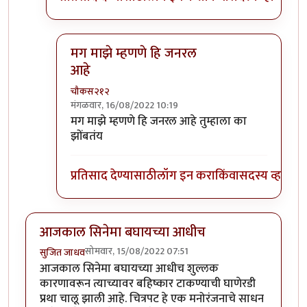
मग माझे म्हणणे हि जनरल
आहे
चौकस२१२
मंगळवार, 16/08/2022 10:19
In reply to
चौकस साहेब, हो सर्वच
by
गणेशा
मग माझे म्हणणे हि जनरल आहे तुम्हाला का
झोंबतंय
प्रतिसाद देण्यासाठी
लॉग इन करा
किंवा
सदस्य व्हा
आजकाल सिनेमा बघायच्या आधीच
सोमवार, 15/08/2022 07:51
सुजित जाधव
आजकाल सिनेमा बघायच्या आधीच शुल्लक
कारणावरून त्याच्यावर बहिष्कार टाकण्याची घाणेरडी
प्रथा चालू झाली आहे. चित्रपट हे एक मनोरंजनाचे साधन