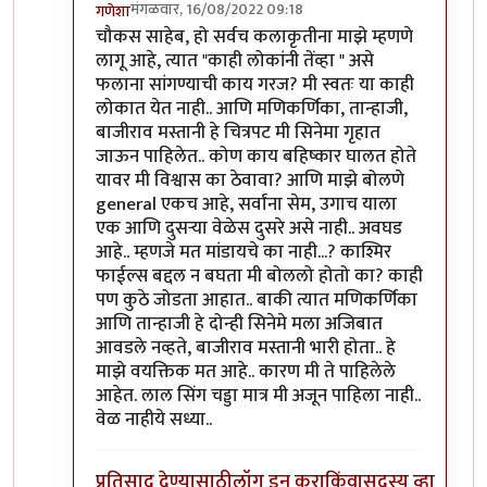
मंगळवार, 16/08/2022 09:18
गणेशा
In reply to
आजकाल न बघता
by
चौकस२१२
चौकस साहेब, हो सर्वच कलाकृतीना माझे म्हणणे
लागू आहे, त्यात "काही लोकांनी तेंव्हा " असे
फलाना सांगण्याची काय गरज? मी स्वतः या काही
लोकात येत नाही.. आणि मणिकर्णिका, तान्हाजी,
बाजीराव मस्तानी हे चित्रपट मी सिनेमा गृहात
जाऊन पाहिलेत.. कोण काय बहिष्कार घालत होते
यावर मी विश्वास का ठेवावा? आणि माझे बोलणे
general एकच आहे, सर्वांना सेम, उगाच याला
एक आणि दुसऱ्या वेळेस दुसरे असे नाही.. अवघड
आहे.. म्हणजे मत मांडायचे का नाही...? काश्मिर
फाईल्स बद्दल न बघता मी बोललो होतो का? काही
पण कुठे जोडता आहात.. बाकी त्यात मणिकर्णिका
आणि तान्हाजी हे दोन्ही सिनेमे मला अजिबात
आवडले नव्हते, बाजीराव मस्तानी भारी होता.. हे
माझे वयक्तिक मत आहे.. कारण मी ते पाहिलेले
आहेत. लाल सिंग चड्डा मात्र मी अजून पाहिला नाही..
वेळ नाहीये सध्या..
प्रतिसाद देण्यासाठी
लॉग इन करा
किंवा
सदस्य व्हा