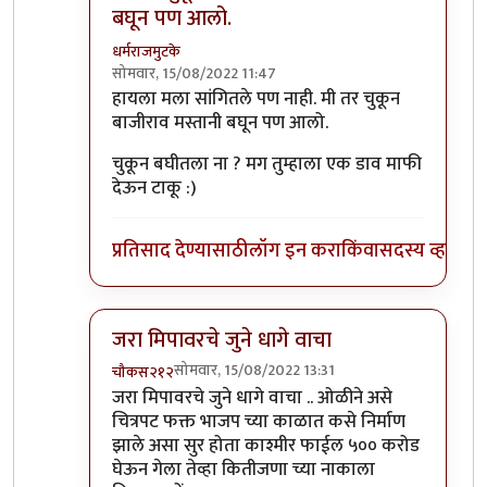
बघून पण आलो.
धर्मराजमुटके
सोमवार, 15/08/2022 11:47
In reply to
मानकर्णिक, पानिपत , तान्हाजी
by
कॉमी
हायला मला सांगितले पण नाही. मी तर चुकून
बाजीराव मस्तानी बघून पण आलो.
चुकून बघीतला ना ? मग तुम्हाला एक डाव माफी
देऊन टाकू :)
प्रतिसाद देण्यासाठी
लॉग इन करा
किंवा
सदस्य व्हा
जरा मिपावरचे जुने धागे वाचा
सोमवार, 15/08/2022 13:31
चौकस२१२
In reply to
मानकर्णिक, पानिपत , तान्हाजी
by
कॉमी
जरा मिपावरचे जुने धागे वाचा .. ओळीने असे
चित्रपट फक्त भाजप च्या काळात कसे निर्माण
झाले असा सुर होता काश्मीर फाईल ५०० करोड
घेऊन गेला तेव्हा कितीजणा च्या नाकाला