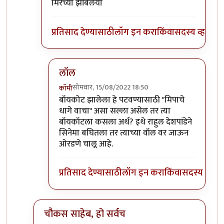
मिरच्या झोंबलया
प्रतिसाद देण्यासाठी
लॉग इन करा
किंवा
सदस्य व्हा
लॉल
सोमवार, 15/08/2022 18:50
कॉमी
In reply to
जरा मिपावरचे जुने धागे वाचा
by
चौकस२
बॉयकोट झालेला हे पटवण्यासाठी "मिपाचे
धागे वाचा" असा सल्ला असेल तर त्या
बॉयकॉटला कसला अर्थ? इथे राहुल देशपांडेने
सिनेमा बघितला तर त्याच्या वॉल वर जाऊन
ओरडणे चालू आहे.
प्रतिसाद देण्यासाठी
लॉग इन करा
किंवा
सदस्य व्हा
चौकस साहेब, हो सर्वच