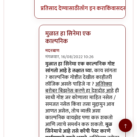
प्रतिसाद देण्यासाठी
लॉग इन करा
किंवा
सदस्य व्हा
मुळात हा सिनेमा एक
काल्पनिक
मदनबाण
मंगळवार, 16/08/2022 10:26
In reply to
मुळात हा सिनेमा एक काल्पनिक
by
मुळात हा सिनेमा एक काल्पनिक गोष्ट
सांगतो आहे हे लक्षात घ्या.
काय सांगता
? काल्पनिक गोष्टीत देखील काहीतरी
लॉजिक असले पाहिजे ना ?
अतिरेक्या
बरोबर बिझनेस करणे हा देशद्रोह आहे
ही
साधी गोष्ट जर कोणाला माहित नसेल /
समजत नसेल किंवा तसा मुद्दामुन आव
आणत असेल, तोच व्यक्ती असा
काल्पनिक वायझेड पणा करु शकतो
आणि त्याचे समर्थन करु शकतो.
मूळ
↑
सिनेमाचे आहे तसे कॉपी पेस्ट करणे