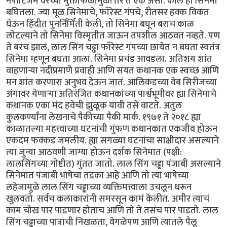
नेपोटिजम वरच्या मुक्ताफळामुळे! तर ते एक असो. काल हा सिनेमा
बघितला. ज्या मूळ सिनेमाचे, फॉरेस्ट गंपचे, रीतसर हक्क विकत
घेऊन हिंदीत पुनर्निर्मिती केली, तो सिनेमा बघून बराच काळ
लोटल्याने तो सिनेमा विस्मृतीत जाऊन तपशील आठवत नव्हते. पण
ते बरंच झालं, लाल सिंग चढ्ढा फॉरेस्ट गंपच्या छायेत न बघता स्वतंत्र
सिनेमा म्हणून बघता आला. सिनेमा प्रचंड आवडला. अतिशय शांत
वाहणाऱ्या नदीप्रमाणे प्रवाही आणि संयत कथानक एक स्वच्छ आणि
मन शांत करणारा अनुभव देऊन जातं. आलिकडच्या वेब सिरीजच्या
अंगावर येणाऱ्या अतिरंजित कथानकांच्या पार्श्वभूमीवर ह्या सिनेमाचे
कथानक एका मंद हवेची झुळूक यावी तसे वाटते. अतुल
कुलकर्ण्यांना लेखनाचे पैकीच्या पैकी मार्क. १९७१ ते २०१८ ह्या
काळातल्या महत्त्वाच्या घटनांची गुंफण कथानकात एकजीव होऊन
एकदम फक्कड जमलीय. ह्या सगळ्या घटनांचा साक्षीदार असल्याने
त्या जुन्या आठवणी जाग्या होऊन दर्शक सिनेमात (पक्षी:
लालसिंगच्या गोष्टीत) गुंतत जातो. लाल सिंग चढ्ढा पंजाबी असल्याने
सिनेमात पंजाबी भाषेचा तडका आहे आणि तो त्या भाषेच्या
लहेजामुळे लाल सिंग चढ्ढाच्या व्यक्तिमत्त्वाला उचलून धरून
खुलवतो. सर्वच कलाकारांनी समरसून कामं केलीत. अमीर त्याचं
काम चोख पार पाडणार होताच आणि तो ते तसंच पार पाडतो. लाल
सिंग चढ्ढाच्या पात्राची निखळता, वेगळेपण आणि त्यातले पैलू