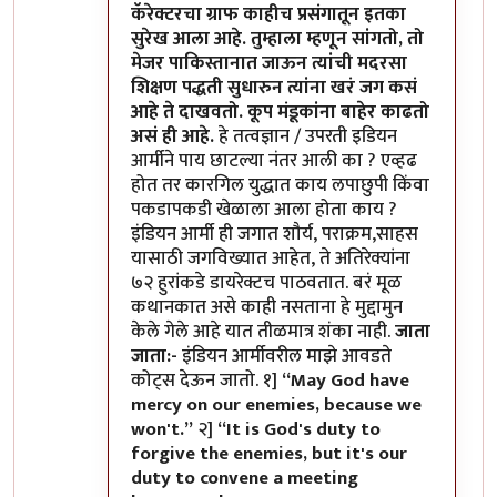
कॅरेक्टरचा ग्राफ काहीच प्रसंगातून इतका
सुरेख आला आहे. तुम्हाला म्हणून सांगतो, तो
मेजर पाकिस्तानात जाऊन त्यांची मदरसा
शिक्षण पद्धती सुधारुन त्यांना खरं जग कसं
आहे ते दाखवतो. कूप मंडूकांना बाहेर काढतो
असं ही आहे.
हे तत्वज्ञान / उपरती इडियन
आर्मीने पाय छाटल्या नंतर आली का ? एव्हढ
होत तर कारगिल युद्धात काय लपाछुपी किंवा
पकडापकडी खेळाला आला होता काय ?
इंडियन आर्मी ही जगात शौर्य, पराक्रम,साहस
यासाठी जगविख्यात आहेत, ते अतिरेक्यांना
७२ हुरांकडे डायरेक्टच पाठवतात. बरं मूळ
कथानकात असे काही नसताना हे मुद्दामुन
केले गेले आहे यात तीळमात्र शंका नाही.
जाता
जाता:-
इंडियन आर्मीवरील माझे आवडते
कोट्स देऊन जातो. १]
“May God have
mercy on our enemies, because we
won't.”
२]
“It is God's duty to
forgive the enemies, but it's our
duty to convene a meeting