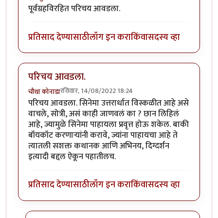
पूर्वग्रहविरहित परिचय आवडला.
प्रतिसाद देण्यासाठी
लॉग इन करा
किंवा
सदस्य व्हा
परिचय आवडला.
रविवार, 14/08/2022 18:24
चौथा कोनाडा
परिचय आवडला. सिनेमा उत्तरार्धात विस्कळीत आहे असे
वाचले, सोत्री, असं काही जाणवलं का ? छान लिहिलं
आहे, ज्यामुळे सिनेमा पाहायला प्रवृत्त होऊ शकेल. बाकी
बॉयकॉट करणाऱ्यांनी करावे, ज्यांना पाहायचा आहे ते
त्यातली सशक्त कथानक आणि अभिनय, दिग्दर्शन
इत्यादी बद्दल ऐकून पहातीलच.
प्रतिसाद देण्यासाठी
लॉग इन करा
किंवा
सदस्य व्हा