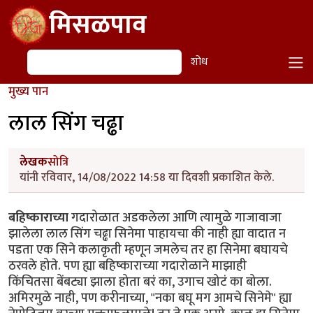
Skip to main content
मिसळपाव
शोध
शोध
मुख्य पान
लाल सिंग चढ्ढा
लेखक
सोत्रि
यांनी रविवार, 14/08/2022 14:58 या दिवशी प्रकाशित केले.
बहिष्काराच्या
गदारोळात अडकलेला आणि त्यामुळे गाजावाजा
झालेला लाल सिंग चढ्ढा सिनेमा पाहायचा की नाही ह्या वादात न
पडता एक सिने कलाकृती म्हणून जमलेच तर हा सिनेमा बघायचे
ठरवले होते. पण ह्या बहिष्काराच्या गदारोळाने माझाही
किंचितसा बेंबट्या झाला होता बरं का, उगाच खोटं का बोला.
अमिरमुळे नाही, पण करीनाच्या, "नका बघू मग आमचे सिनेमे" ह्या