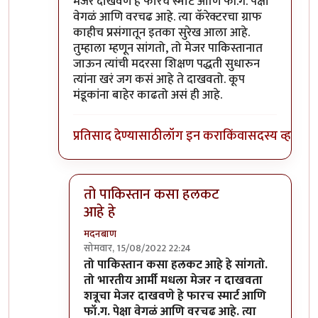
मेजर दाखवणे हे फारच स्मार्ट आणि फॉ.ग. पेक्षा
वेगळं आणि वरचढ आहे. त्या कॅरेक्टरचा ग्राफ
काहीच प्रसंगातून इतका सुरेख आला आहे.
तुम्हाला म्हणून सांगतो, तो मेजर पाकिस्तानात
जाऊन त्यांची मदरसा शिक्षण पद्धती सुधारुन
त्यांना खरं जग कसं आहे ते दाखवतो. कूप
मंडूकांना बाहेर काढतो असं ही आहे.
प्रतिसाद देण्यासाठी
लॉग इन करा
किंवा
सदस्य व्हा
तो पाकिस्तान कसा हलकट
आहे हे
मदनबाण
सोमवार, 15/08/2022 22:24
In reply to
मायबोलीवरून
by
कॉमी
तो पाकिस्तान कसा हलकट आहे हे सांगतो.
तो भारतीय आर्मी मधला मेजर न दाखवता
शत्रूचा मेजर दाखवणे हे फारच स्मार्ट आणि
फॉ.ग. पेक्षा वेगळं आणि वरचढ आहे. त्या