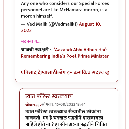
Any one who considers our Special Forces
personnel are like McNamara moron, is a
moron himself.
— Ved Malik (@Vedmalik1)
August 10,
2022
मदनबाण.....
आजची स्वाक्षरी
:-
‘Aazaadi Abhi Adhuri Hai’:
Remembering India’s Poet Prime Minister
प्रतिसाद देण्यासाठी
लॉग इन करा
किंवा
सदस्य व्हा
त्यात फॉरेस्ट स्वतःच्याच
सोमवार, 15/08/2022 13:44
चौकस२१२
In reply to
@ चौकस२१२
by
मदनबाण
त्यात फॉरेस्ट स्वतःच्याच सैन्यातील लोकांना
वाचवतो, मग हे चपखल पद्धतीने दाखवायला
पाहिजे होते ना ? हा सीन अश्या पद्धतीने चित्रित