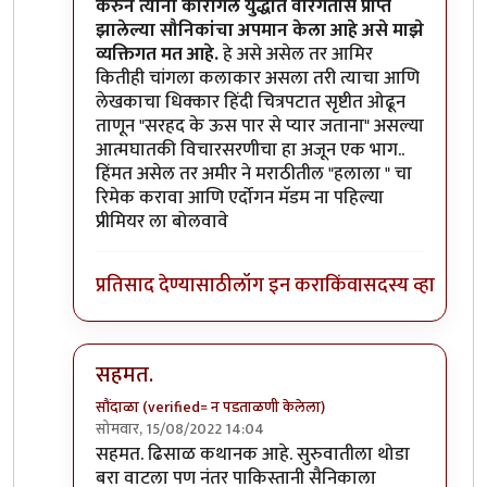
करुन त्यांनी कारगिल युद्धात वीरगतीस प्राप्त
झालेल्या सौनिकांचा अपमान केला आहे असे माझे
व्यक्तिगत मत आहे.
हे असे असेल तर आमिर
कितीही चांगला कलाकार असला तरी त्याचा आणि
लेखकाचा धिक्कार हिंदी चित्रपटात सृष्टीत ओढून
ताणून "सरहद के ऊस पार से प्यार जताना" असल्या
आत्मघातकी विचारसरणीचा हा अजून एक भाग..
हिंमत असेल तर अमीर ने मराठीतील "हलाला " चा
रिमेक करावा आणि एर्दोगन मॅडम ना पहिल्या
प्रीमियर ला बोलवावे
प्रतिसाद देण्यासाठी
लॉग इन करा
किंवा
सदस्य व्हा
सहमत.
सौंदाळा (verified= न पडताळणी केलेला)
सोमवार, 15/08/2022 14:04
In reply to
@ चौकस२१२
by
मदनबाण
सहमत. ढिसाळ कथानक आहे. सुरुवातीला थोडा
बरा वाटला पण नंतर पाकिस्तानी सैनिकाला