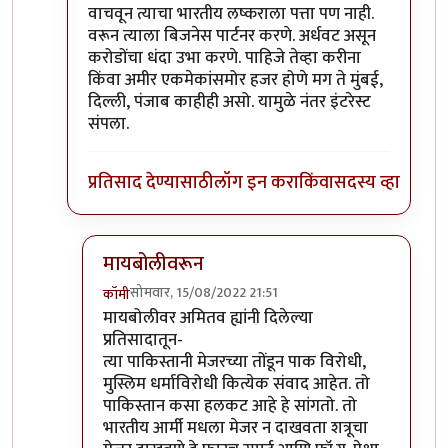
वाचवून त्याचा भारतीय लष्कराला पत्ता पण नाही.
वरून त्याला बिजनेस पार्टनर करणे. अर्धवट असून
करोडोंचा धंदा उभा करणे. पाहिजे तेव्हा करीना
किंवा अमीर एकमेकांसमोर हजर होणे मग ते मुंबई,
दिल्ली, पंजाब काहीही असो. यामुळे नंतर इंटरेस्ट
संपला.
प्रतिसाद देण्यासाठी
लॉग इन करा
किंवा
सदस्य व्हा
मायबोलीवरून
सोमवार, 15/08/2022 21:51
कॉमी
In reply to
सहमत.
by
सौंदाळा (verified= न पडताळणी
मायबोलीवर अमितव ह्यांनी दिलेल्या
प्रतिसादातून-
त्या पाकिस्तानी मेजरच्या तोंडून पाक विरोधी,
मुस्लिम धर्माविरोधी कित्येक संवाद आहेत. तो
पाकिस्तान कसा हलकट आहे हे सांगतो. तो
भारतीय आर्मी मधला मेजर न दाखवता शत्रूचा