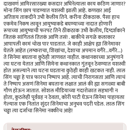
दाखवणं आमिरसारख्या कसदार अभिनेत्याला काय कठिण जाणार?
मोना सिंग छाप पाडण्यात यशस्वी झाली आहे. कणखर आई
अतिशय ताकदीने उभी केलीय तिने. करीना ठीकठाक. पैसा हाच
एकमेव निकष लावून आयुष्याकडे बघण्याच्या नादात होणारी
रूपाच्या आयुष्याची फरपट तिने ठीकठाक उभी केलीय, दिग्दर्शकाने
जितकं सांगितलं तितकं आणि तसं! . बाकीचे सगळे कलाकार
आपापली कामं चोख पार पाडतात. जे काही आक्षेप ह्या सिनेमावर
घेतले आहेत (लष्कराचा, शिखांचा, देशाचा अपमान वगैरे...वगैरे...)
ते सिनेमा बघताना कुठेही जाणवत नाहीत. कथानकाच्या अनुषंगाने
त्या घटना येतात आणि सिमेना कथानकात गुंतवून ठेवण्यात यशस्वी
होत असल्याने त्या घटना घडताना कुठेही काही खटकत नाही. लाल
सिंग चढ्ढा हे पात्र फारच निष्पाप आहे. त्याची निरागसता आणि त्याचं
ते निष्पाप असणं सिनेमा बघताना लक्षात आलं की ह्या सगळ्या बाबी
गौण होऊन जातात. सोशल मीडियाच्या गदारोळात सहभागी न
होता, कुठलेही पूर्वग्रह न ठेवता, कोरी पाटी घेऊन सिनेमा पाहायला
गेल्यास एक नितांत सुंदर सिनेमाचा अनुभव पदरी पडेल. लाल सिंग
चढ्ढा त्या दर्जाचा सिनेमा नक्कीच आहे!