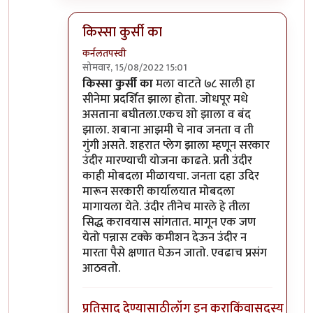
किस्सा कुर्सी का
कर्नलतपस्वी
सोमवार, 15/08/2022 15:01
In reply to
हो ना आणि आँधी वर बंदी आणली
by
चौ
किस्सा कुर्सी का
मला वाटते ७८ साली हा
सीनेमा प्रदर्शित झाला होता. जोधपूर मधे
असताना बघीतला.एकच शो झाला व बंद
झाला. शबाना आझमी चे नाव जनता व ती
गुंगी असते. शहरात प्लेग झाला म्हणून सरकार
उंदीर मारण्याची योजना काढते. प्रती उंदीर
काही मोबदला मीळायचा. जनता दहा उदिर
मारून सरकारी कार्यालयात मोबदला
मागायला येते. उंदीर तीनेच मारले हे तीला
सिद्ध करावयास सांगतात. मागून एक जण
येतो पन्नास टक्के कमीशन देऊन उंदीर न
मारता पैसे क्षणात घेऊन जातो. एवढाच प्रसंग
आठवतो.
प्रतिसाद देण्यासाठी
लॉग इन करा
किंवा
सदस्य व्हा