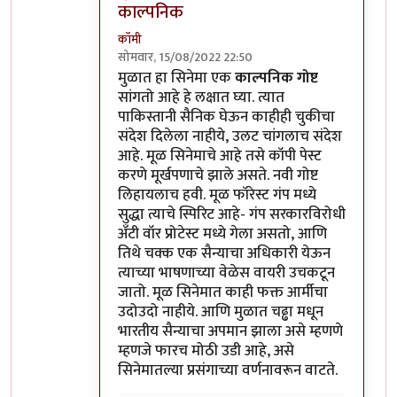
काल्पनिक
कॉमी
सोमवार, 15/08/2022 22:50
In reply to
तो पाकिस्तान कसा हलकट आहे हे
by
मुळात हा सिनेमा एक
काल्पनिक गोष्ट
सांगतो आहे हे लक्षात घ्या. त्यात
पाकिस्तानी सैनिक घेऊन काहीही चुकीचा
संदेश दिलेला नाहीये, उलट चांगलाच संदेश
आहे. मूळ सिनेमाचे आहे तसे कॉपी पेस्ट
करणे मूर्खपणाचे झाले असते. नवी गोष्ट
लिहायलाच हवी. मूळ फॉरेस्ट गंप मध्ये
सुद्धा त्याचे स्पिरिट आहे- गंप सरकारविरोधी
अँटी वॉर प्रोटेस्ट मध्ये गेला असतो, आणि
तिथे चक्क एक सैन्याचा अधिकारी येऊन
त्याच्या भाषणाच्या वेळेस वायरी उचकटून
जातो. मूळ सिनेमात काही फक्त आर्मीचा
उदोउदो नाहीये. आणि मुळात चढ्ढा मधून
भारतीय सैन्याचा अपमान झाला असे म्हणणे
म्हणजे फारच मोठी उडी आहे, असे
सिनेमातल्या प्रसंगाच्या वर्णनावरून वाटते.