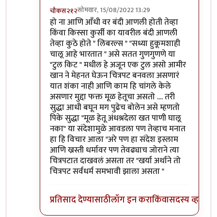
सोमवार, 15/08/2022 13:29
चौकस२१२
In reply to
सहमत
by
जेम्स वांड
हो ना आणि आँधी वर बंदी आणली होती तेव्हा
किंवा किस्सा कुर्सी का यावरील बंदी आणली
तेव्हा कुठे होते " लिबरल्स " "सध्या हुकूमशाही
चालू आहे भारतात " असे सतत गुणगुणणे या
"टुल किट " मधील हे अजून एक टुल असो आमीर
खान ने मेहनत घेऊन चित्रपट बनवला असणारं
यात शंका नाही आणि काम हि चांगले केले
असणार मुद्दा फक्त मूळ हेतूचा असतो .... तरी
सुद्धा आधी बघून मग पुढेच बोलेन असे म्हणतो
पिके सुद्धा "मूळ हेतू अंधश्रदेला खत पाणी घालू
नका" या संदेशामुळे आवडला पण तेव्हाच मनात
हा हि विचार आला "अरे पण हा संदेश इस्लाम
आणि ख्रस्ती धर्मावर पण तेवढ्याच जोराने त्या
चित्रपटात दाखवलं असता तर "खर्या अर्थाने तो
चित्रपट सर्वधर्म समभावी झाला असता "
प्रतिसाद देण्यासाठी
लॉग इन करा
किंवा
सदस्य व्हा