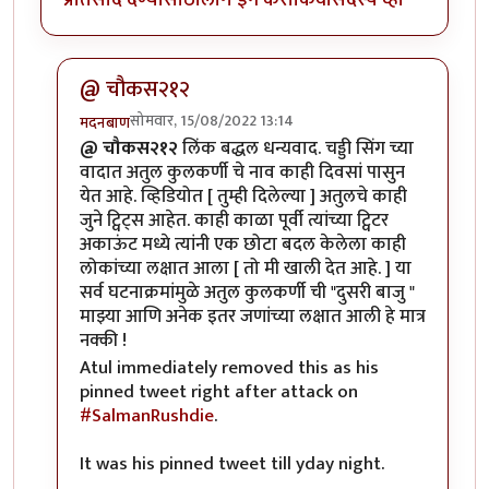
@ चौकस२१२
सोमवार, 15/08/2022 13:14
मदनबाण
In reply to
काही गोष्टी पटल्या नाहीत -
by
चौकस२१२
@ चौकस२१२
लिंक बद्धल धन्यवाद. चड्डी सिंग च्या
वादात अतुल कुलकर्णी चे नाव काही दिवसां पासुन
येत आहे. व्हिडियोत [ तुम्ही दिलेल्या ] अतुलचे काही
जुने ट्विट्स आहेत. काही काळा पूर्वी त्यांच्या ट्विटर
अकाऊंट मध्ये त्यांनी एक छोटा बदल केलेला काही
लोकांच्या लक्षात आला [ तो मी खाली देत आहे. ] या
सर्व घटनाक्रमांमुळे अतुल कुलकर्णी ची "दुसरी बाजु "
माझ्या आणि अनेक इतर जणांच्या लक्षात आली हे मात्र
नक्की !
Atul immediately removed this as his
pinned tweet right after attack on
#SalmanRushdie
.
It was his pinned tweet till yday night.