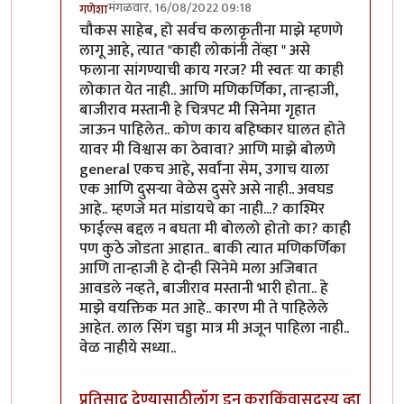
मंगळवार, 16/08/2022 09:18
गणेशा
In reply to
आजकाल न बघता
by
चौकस२१२
चौकस साहेब, हो सर्वच कलाकृतीना माझे म्हणणे
लागू आहे, त्यात "काही लोकांनी तेंव्हा " असे
फलाना सांगण्याची काय गरज? मी स्वतः या काही
लोकात येत नाही.. आणि मणिकर्णिका, तान्हाजी,
बाजीराव मस्तानी हे चित्रपट मी सिनेमा गृहात
जाऊन पाहिलेत.. कोण काय बहिष्कार घालत होते
यावर मी विश्वास का ठेवावा? आणि माझे बोलणे
general एकच आहे, सर्वांना सेम, उगाच याला
एक आणि दुसऱ्या वेळेस दुसरे असे नाही.. अवघड
आहे.. म्हणजे मत मांडायचे का नाही...? काश्मिर
फाईल्स बद्दल न बघता मी बोललो होतो का? काही
पण कुठे जोडता आहात.. बाकी त्यात मणिकर्णिका
आणि तान्हाजी हे दोन्ही सिनेमे मला अजिबात
आवडले नव्हते, बाजीराव मस्तानी भारी होता.. हे
माझे वयक्तिक मत आहे.. कारण मी ते पाहिलेले
आहेत. लाल सिंग चड्डा मात्र मी अजून पाहिला नाही..
वेळ नाहीये सध्या..
प्रतिसाद देण्यासाठी
लॉग इन करा
किंवा
सदस्य व्हा