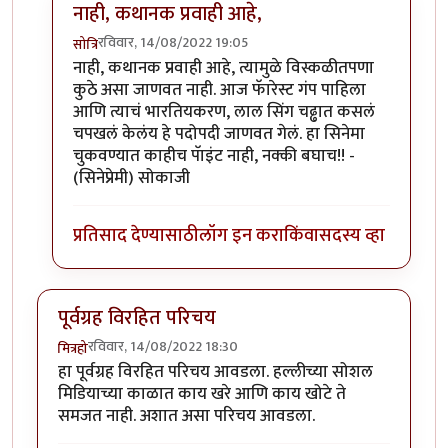
नाही, कथानक प्रवाही आहे,
रविवार, 14/08/2022 19:05
सोत्रि
In reply to
परिचय आवडला.
by
चौथा कोनाडा
नाही, कथानक प्रवाही आहे, त्यामुळे विस्कळीतपणा
कुठे असा जाणवत नाही. आज फॅारेस्ट गंप पाहिला
आणि त्याचं भारतियकरण, लाल सिंग चढ्ढात कसलं
चपखलं केलंय हे पदोपदी जाणवत गेलं. हा सिनेमा
चुकवण्यात काहीच पॅाइंट नाही, नक्की बघाच!! -
(सिनेप्रेमी) सोकाजी
प्रतिसाद देण्यासाठी
लॉग इन करा
किंवा
सदस्य व्हा
पूर्वग्रह विरहित परिचय
रविवार, 14/08/2022 18:30
मित्रहो
हा पूर्वग्रह विरहित परिचय आवडला. हल्लीच्या सोशल
मिडियाच्या काळात काय खरे आणि काय खोटे ते
समजत नाही. अशात असा परिचय आवडला.