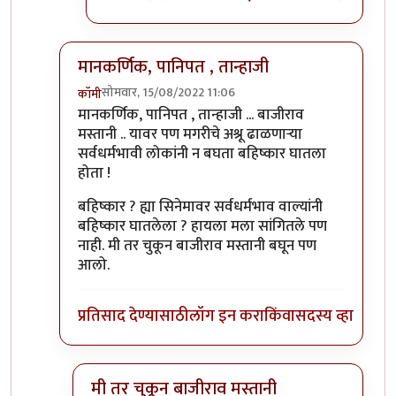
मानकर्णिक, पानिपत , तान्हाजी
सोमवार, 15/08/2022 11:06
कॉमी
In reply to
आजकाल न बघता
by
चौकस२१२
मानकर्णिक, पानिपत , तान्हाजी ... बाजीराव
मस्तानी .. यावर पण मगरीचे अश्रू ढाळणाऱ्या
सर्वधर्मभावी लोकांनी न बघता बहिष्कार घातला
होता !
बहिष्कार ? ह्या सिनेमावर सर्वधर्मभाव वाल्यांनी
बहिष्कार घातलेला ? हायला मला सांगितले पण
नाही. मी तर चुकून बाजीराव मस्तानी बघून पण
आलो.
प्रतिसाद देण्यासाठी
लॉग इन करा
किंवा
सदस्य व्हा
मी तर चुकून बाजीराव मस्तानी