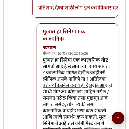
प्रतिसाद देण्यासाठी
लॉग इन करा
किंवा
सदस्य व्हा
मुळात हा सिनेमा एक
काल्पनिक
मदनबाण
मंगळवार, 16/08/2022 10:26
In reply to
मुळात हा सिनेमा एक काल्पनिक
by
मुळात हा सिनेमा एक काल्पनिक गोष्ट
सांगतो आहे हे लक्षात घ्या.
काय सांगता
? काल्पनिक गोष्टीत देखील काहीतरी
लॉजिक असले पाहिजे ना ?
अतिरेक्या
बरोबर बिझनेस करणे हा देशद्रोह आहे
ही
साधी गोष्ट जर कोणाला माहित नसेल /
समजत नसेल किंवा तसा मुद्दामुन आव
आणत असेल, तोच व्यक्ती असा
काल्पनिक वायझेड पणा करु शकतो
आणि त्याचे समर्थन करु शकतो.
मूळ
↑
सिनेमाचे आहे तसे कॉपी पेस्ट करणे