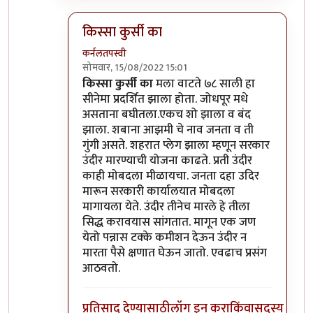
किस्सा कुर्सी का
कर्नलतपस्वी
सोमवार, 15/08/2022 15:01
In reply to
हो ना आणि आँधी वर बंदी आणली
by
चौ
किस्सा कुर्सी का
मला वाटते ७८ साली हा
सीनेमा प्रदर्शित झाला होता. जोधपूर मधे
असताना बघीतला.एकच शो झाला व बंद
झाला. शबाना आझमी चे नाव जनता व ती
गुंगी असते. शहरात प्लेग झाला म्हणून सरकार
उंदीर मारण्याची योजना काढते. प्रती उंदीर
काही मोबदला मीळायचा. जनता दहा उदिर
मारून सरकारी कार्यालयात मोबदला
मागायला येते. उंदीर तीनेच मारले हे तीला
सिद्ध करावयास सांगतात. मागून एक जण
येतो पन्नास टक्के कमीशन देऊन उंदीर न
मारता पैसे क्षणात घेऊन जातो. एवढाच प्रसंग
आठवतो.
प्रतिसाद देण्यासाठी
लॉग इन करा
किंवा
सदस्य व्हा