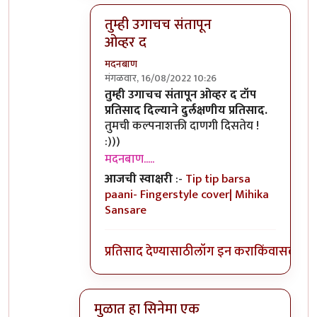
तुम्ही उगाचच संतापून
ओव्हर द
मदनबाण
मंगळवार, 16/08/2022 10:26
In reply to
तुम्ही उगाचच संतापून ओव्हर द
by
कॉ
तुम्ही उगाचच संतापून ओव्हर द टॉप
प्रतिसाद दिल्याने दुर्लक्षणीय प्रतिसाद.
तुमची कल्पनाशक्ती दाणगी दिसतेय !
:)))
मदनबाण.....
आजची स्वाक्षरी
:-
Tip tip barsa
paani- Fingerstyle cover| Mihika
Sansare
प्रतिसाद देण्यासाठी
लॉग इन करा
किंवा
सदस्य व्
मुळात हा सिनेमा एक