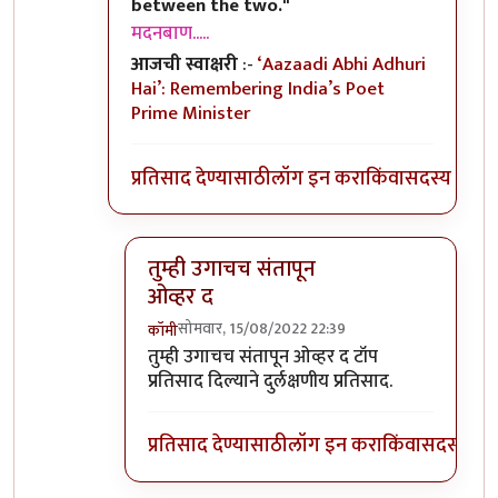
between the two."
मदनबाण.....
आजची स्वाक्षरी
:-
‘Aazaadi Abhi Adhuri
Hai’: Remembering India’s Poet
Prime Minister
प्रतिसाद देण्यासाठी
लॉग इन करा
किंवा
सदस्य व्हा
तुम्ही उगाचच संतापून
ओव्हर द
सोमवार, 15/08/2022 22:39
कॉमी
In reply to
तो पाकिस्तान कसा हलकट आहे हे
by
तुम्ही उगाचच संतापून ओव्हर द टॉप
प्रतिसाद दिल्याने दुर्लक्षणीय प्रतिसाद.
प्रतिसाद देण्यासाठी
लॉग इन करा
किंवा
सदस्य व्हा