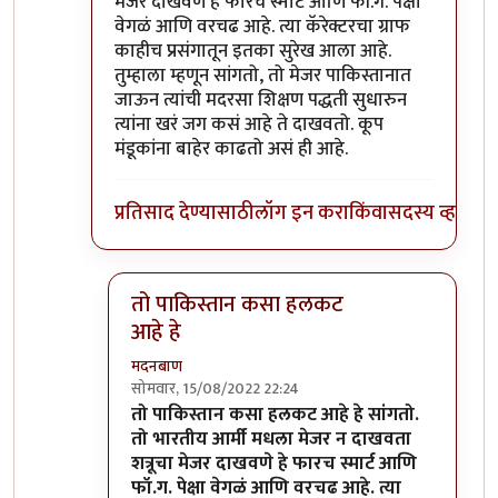
मेजर दाखवणे हे फारच स्मार्ट आणि फॉ.ग. पेक्षा
वेगळं आणि वरचढ आहे. त्या कॅरेक्टरचा ग्राफ
काहीच प्रसंगातून इतका सुरेख आला आहे.
तुम्हाला म्हणून सांगतो, तो मेजर पाकिस्तानात
जाऊन त्यांची मदरसा शिक्षण पद्धती सुधारुन
त्यांना खरं जग कसं आहे ते दाखवतो. कूप
मंडूकांना बाहेर काढतो असं ही आहे.
प्रतिसाद देण्यासाठी
लॉग इन करा
किंवा
सदस्य व्हा
तो पाकिस्तान कसा हलकट
आहे हे
मदनबाण
सोमवार, 15/08/2022 22:24
In reply to
मायबोलीवरून
by
कॉमी
तो पाकिस्तान कसा हलकट आहे हे सांगतो.
तो भारतीय आर्मी मधला मेजर न दाखवता
शत्रूचा मेजर दाखवणे हे फारच स्मार्ट आणि
फॉ.ग. पेक्षा वेगळं आणि वरचढ आहे. त्या