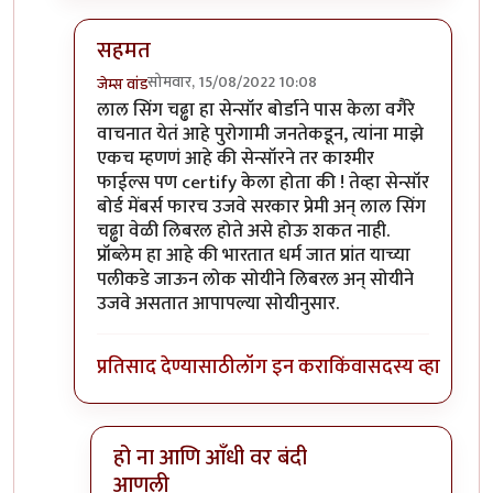
सहमत
सोमवार, 15/08/2022 10:08
जेम्स वांड
In reply to
आजकाल न बघता
by
चौकस२१२
लाल सिंग चढ्ढा हा सेन्सॉर बोर्डाने पास केला वगैरे
वाचनात येतं आहे पुरोगामी जनतेकडून, त्यांना माझे
एकच म्हणणं आहे की सेन्सॉरने तर काश्मीर
फाईल्स पण certify केला होता की ! तेव्हा सेन्सॉर
बोर्ड मेंबर्स फारच उजवे सरकार प्रेमी अन् लाल सिंग
चढ्ढा वेळी लिबरल होते असे होऊ शकत नाही.
प्रॉब्लेम हा आहे की भारतात धर्म जात प्रांत याच्या
पलीकडे जाऊन लोक सोयीने लिबरल अन् सोयीने
उजवे असतात आपापल्या सोयीनुसार.
प्रतिसाद देण्यासाठी
लॉग इन करा
किंवा
सदस्य व्हा
हो ना आणि आँधी वर बंदी
आणली