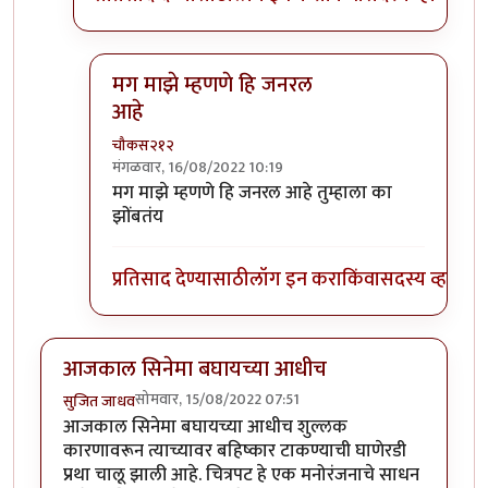
मग माझे म्हणणे हि जनरल
आहे
चौकस२१२
मंगळवार, 16/08/2022 10:19
In reply to
चौकस साहेब, हो सर्वच
by
गणेशा
मग माझे म्हणणे हि जनरल आहे तुम्हाला का
झोंबतंय
प्रतिसाद देण्यासाठी
लॉग इन करा
किंवा
सदस्य व्हा
आजकाल सिनेमा बघायच्या आधीच
सोमवार, 15/08/2022 07:51
सुजित जाधव
आजकाल सिनेमा बघायच्या आधीच शुल्लक
कारणावरून त्याच्यावर बहिष्कार टाकण्याची घाणेरडी
प्रथा चालू झाली आहे. चित्रपट हे एक मनोरंजनाचे साधन