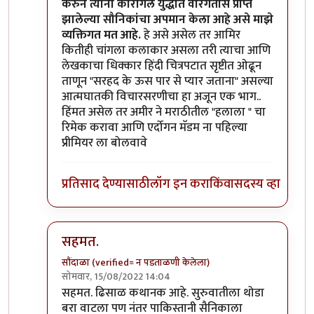
करुन त्यांनी कारगिल युद्धात वीरगतीस प्राप्त
झालेल्या सौनिकांचा अपमान केला आहे असे माझे
व्यक्तिगत मत आहे.
हे असे असेल तर आमिर
कितीही चांगला कलाकार असला तरी त्याचा आणि
लेखकाचा धिक्कार हिंदी चित्रपटात सृष्टीत ओढून
ताणून "सरहद के ऊस पार से प्यार जताना" असल्या
आत्मघातकी विचारसरणीचा हा अजून एक भाग..
हिंमत असेल तर अमीर ने मराठीतील "हलाला " चा
रिमेक करावा आणि एर्दोगन मॅडम ना पहिल्या
प्रीमियर ला बोलवावे
प्रतिसाद देण्यासाठी
लॉग इन करा
किंवा
सदस्य व्हा
सहमत.
सौंदाळा (verified= न पडताळणी केलेला)
सोमवार, 15/08/2022 14:04
In reply to
@ चौकस२१२
by
मदनबाण
सहमत. ढिसाळ कथानक आहे. सुरुवातीला थोडा
बरा वाटला पण नंतर पाकिस्तानी सैनिकाला