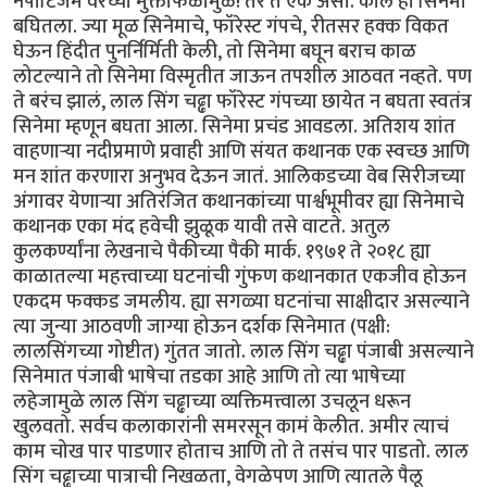
नेपोटिजम वरच्या मुक्ताफळामुळे! तर ते एक असो. काल हा सिनेमा
बघितला. ज्या मूळ सिनेमाचे, फॉरेस्ट गंपचे, रीतसर हक्क विकत
घेऊन हिंदीत पुनर्निर्मिती केली, तो सिनेमा बघून बराच काळ
लोटल्याने तो सिनेमा विस्मृतीत जाऊन तपशील आठवत नव्हते. पण
ते बरंच झालं, लाल सिंग चढ्ढा फॉरेस्ट गंपच्या छायेत न बघता स्वतंत्र
सिनेमा म्हणून बघता आला. सिनेमा प्रचंड आवडला. अतिशय शांत
वाहणाऱ्या नदीप्रमाणे प्रवाही आणि संयत कथानक एक स्वच्छ आणि
मन शांत करणारा अनुभव देऊन जातं. आलिकडच्या वेब सिरीजच्या
अंगावर येणाऱ्या अतिरंजित कथानकांच्या पार्श्वभूमीवर ह्या सिनेमाचे
कथानक एका मंद हवेची झुळूक यावी तसे वाटते. अतुल
कुलकर्ण्यांना लेखनाचे पैकीच्या पैकी मार्क. १९७१ ते २०१८ ह्या
काळातल्या महत्त्वाच्या घटनांची गुंफण कथानकात एकजीव होऊन
एकदम फक्कड जमलीय. ह्या सगळ्या घटनांचा साक्षीदार असल्याने
त्या जुन्या आठवणी जाग्या होऊन दर्शक सिनेमात (पक्षी:
लालसिंगच्या गोष्टीत) गुंतत जातो. लाल सिंग चढ्ढा पंजाबी असल्याने
सिनेमात पंजाबी भाषेचा तडका आहे आणि तो त्या भाषेच्या
लहेजामुळे लाल सिंग चढ्ढाच्या व्यक्तिमत्त्वाला उचलून धरून
खुलवतो. सर्वच कलाकारांनी समरसून कामं केलीत. अमीर त्याचं
काम चोख पार पाडणार होताच आणि तो ते तसंच पार पाडतो. लाल
सिंग चढ्ढाच्या पात्राची निखळता, वेगळेपण आणि त्यातले पैलू