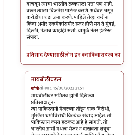
वाचवून त्याचा भारतीय लष्कराला पत्ता पण नाही.
वरून त्याला बिजनेस पार्टनर करणे. अर्धवट असून
करोडोंचा धंदा उभा करणे. पाहिजे तेव्हा करीना
किंवा अमीर एकमेकांसमोर हजर होणे मग ते मुंबई,
दिल्ली, पंजाब काहीही असो. यामुळे नंतर इंटरेस्ट
संपला.
प्रतिसाद देण्यासाठी
लॉग इन करा
किंवा
सदस्य व्हा
मायबोलीवरून
सोमवार, 15/08/2022 21:51
कॉमी
In reply to
सहमत.
by
सौंदाळा (verified= न पडताळणी
मायबोलीवर अमितव ह्यांनी दिलेल्या
प्रतिसादातून-
त्या पाकिस्तानी मेजरच्या तोंडून पाक विरोधी,
मुस्लिम धर्माविरोधी कित्येक संवाद आहेत. तो
पाकिस्तान कसा हलकट आहे हे सांगतो. तो
भारतीय आर्मी मधला मेजर न दाखवता शत्रूचा