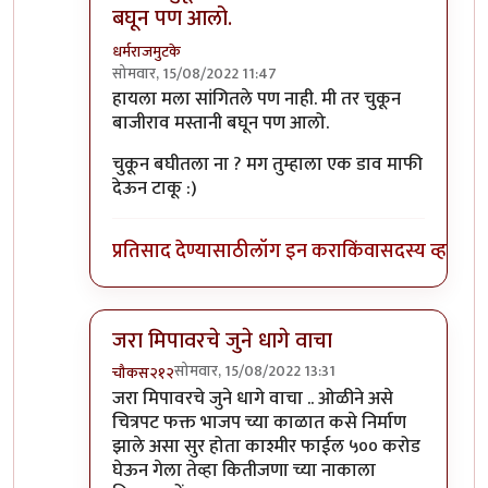
बघून पण आलो.
धर्मराजमुटके
सोमवार, 15/08/2022 11:47
In reply to
मानकर्णिक, पानिपत , तान्हाजी
by
कॉमी
हायला मला सांगितले पण नाही. मी तर चुकून
बाजीराव मस्तानी बघून पण आलो.
चुकून बघीतला ना ? मग तुम्हाला एक डाव माफी
देऊन टाकू :)
प्रतिसाद देण्यासाठी
लॉग इन करा
किंवा
सदस्य व्हा
जरा मिपावरचे जुने धागे वाचा
सोमवार, 15/08/2022 13:31
चौकस२१२
In reply to
मानकर्णिक, पानिपत , तान्हाजी
by
कॉमी
जरा मिपावरचे जुने धागे वाचा .. ओळीने असे
चित्रपट फक्त भाजप च्या काळात कसे निर्माण
झाले असा सुर होता काश्मीर फाईल ५०० करोड
घेऊन गेला तेव्हा कितीजणा च्या नाकाला