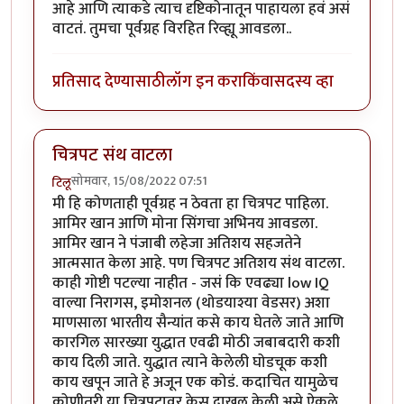
आहे आणि त्याकडे त्याच दृष्टिकोनातून पाहायला हवं असं
वाटतं. तुमचा पूर्वग्रह विरहित रिव्ह्यू आवडला..
प्रतिसाद देण्यासाठी
लॉग इन करा
किंवा
सदस्य व्हा
चित्रपट संथ वाटला
सोमवार, 15/08/2022 07:51
टिलू
मी हि कोणताही पूर्वग्रह न ठेवता हा चित्रपट पाहिला.
आमिर खान आणि मोना सिंगचा अभिनय आवडला.
आमिर खान ने पंजाबी लहेजा अतिशय सहजतेने
आत्मसात केला आहे. पण चित्रपट अतिशय संथ वाटला.
काही गोष्टी पटल्या नाहीत - जसं कि एवढ्या low IQ
वाल्या निरागस, इमोशनल (थोडयाश्या वेडसर) अशा
माणसाला भारतीय सैन्यांत कसे काय घेतले जाते आणि
कारगिल सारख्या युद्धात एवढी मोठी जबाबदारी कशी
काय दिली जाते. युद्धात त्याने केलेली घोडचूक कशी
काय खपून जाते हे अजून एक कोडं. कदाचित यामुळेच
कोणीतरी या चित्रपटावर केस दाखल केली असे ऐकले.