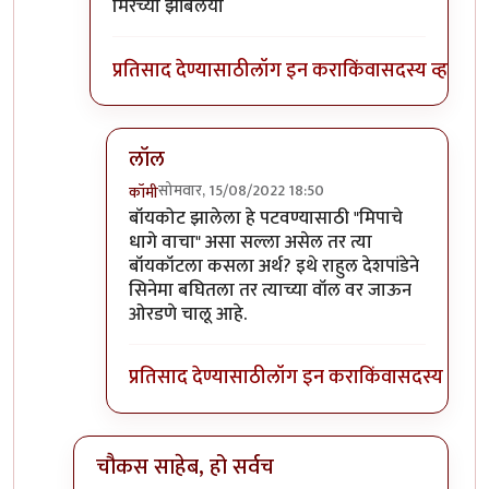
मिरच्या झोंबलया
प्रतिसाद देण्यासाठी
लॉग इन करा
किंवा
सदस्य व्हा
लॉल
सोमवार, 15/08/2022 18:50
कॉमी
In reply to
जरा मिपावरचे जुने धागे वाचा
by
चौकस२
बॉयकोट झालेला हे पटवण्यासाठी "मिपाचे
धागे वाचा" असा सल्ला असेल तर त्या
बॉयकॉटला कसला अर्थ? इथे राहुल देशपांडेने
सिनेमा बघितला तर त्याच्या वॉल वर जाऊन
ओरडणे चालू आहे.
प्रतिसाद देण्यासाठी
लॉग इन करा
किंवा
सदस्य व्हा
चौकस साहेब, हो सर्वच