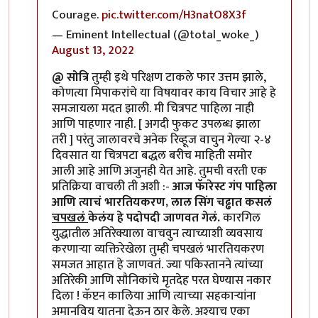
Courage.
pic.twitter.com/H3natO8X3f
— Eminent Intellectual (@total_woke_)
August 13, 2022
@ सोत्रि
तुम्ही इथे परिक्षण टाकले फार उत्तम झाले,
कोणत्या मिपाकरांचे या विषयावर काय विचार आहे हे
समजायला मदत झाली. मी चित्रपट पाहिला नाही
आणि पाहणार नाही. [ अगदी फुकट उपलब्ध झाला
तरी ] परंतु जालावरचे अनेक रिव्हूज वाचुन गेल्या २-४
दिवसात या चित्रपटा बद्धल बरीच माहिती समोर
आली आहे आणि अजुनही येत आहे. तुमची वरती एक
प्रतिक्रिया वाचली ती अशी :-
आज फॅारेस्ट गंप पाहिला
आणि त्याचं भारतियकरण, लाल सिंग चढ्ढात कसलं
चपखलं
केलंय हे पदोपदी जाणवत गेलं.
कारगिल
युद्धातील अतिरेक्याला वाचवुन त्याच्याशी व्यवसाय
करणार्‍या व्यक्तिरेखेला तुम्ही चपखलं भारतियकरण
समजत आहात हे जाणवतं. ज्या पकिस्तानने त्यांच्या
अतिरेकी आणि सौनिकांचे मृतदेह परत घेण्यास नकार
दिला ! कॅप्टन कालिया आणि त्याच्या सहकार्‍यांना
अमानविय यातना देऊन ठार केले. अश्याच एका