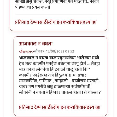
सापेक्ष असु शकते, परंतु प्रमाणिक मत महत्वाचे.. नक्की
पाहण्याचा प्रयत्न करतो
प्रतिसाद देण्यासाठी
लॉग इन करा
किंवा
सदस्य व्हा
आजकाल न बघता
सोमवार, 15/08/2022 09:52
चौकस२१२
In reply to
धन्यवाद... आजकाल न बघता
by
गणेशा
आजकाल न बघता बाजारबुनग्यांच्या आरोळ्या मध्ये
हेच तत्व काश्मीर फाईल बघताना लागू होतं .... तेवहा
मात्र काही लोकांची हि टकळी चालू होती कि "
काश्मीर फाईल म्हणजे हिंदुत्ववाद्यांचा प्रचार
मानकर्णिक, पानिपत , तान्हाजी ... बाजीराव मस्तानी ..
यावर पण मगरीचे अश्रू ढाळणाऱ्या सर्वधर्मभावी
लोकांनी न बघता बहिष्कार घातला होता ! ते चालत ?
प्रतिसाद देण्यासाठी
लॉग इन करा
किंवा
सदस्य व्हा