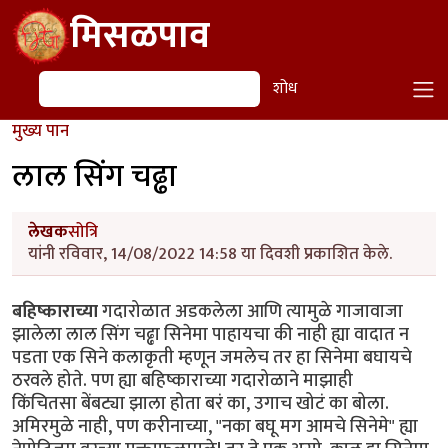
Skip to main content
मिसळपाव
शोध
शोध
मुख्य पान
लाल सिंग चढ्ढा
लेखक
सोत्रि
यांनी रविवार, 14/08/2022 14:58 या दिवशी प्रकाशित केले.
बहिष्काराच्या
गदारोळात अडकलेला आणि त्यामुळे गाजावाजा
झालेला लाल सिंग चढ्ढा सिनेमा पाहायचा की नाही ह्या वादात न
पडता एक सिने कलाकृती म्हणून जमलेच तर हा सिनेमा बघायचे
ठरवले होते. पण ह्या बहिष्काराच्या गदारोळाने माझाही
किंचितसा बेंबट्या झाला होता बरं का, उगाच खोटं का बोला.
अमिरमुळे नाही, पण करीनाच्या, "नका बघू मग आमचे सिनेमे" ह्या