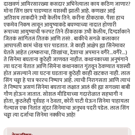
दाखवणं आमिरसारख्या कसदार अभिनेत्याला काय कठिण जाणार?
मोना सिंग छाप पाडण्यात यशस्वी झाली आहे. कणखर आई
अतिशय ताकदीने उभी केलीय तिने. करीना ठीकठाक. पैसा हाच
एकमेव निकष लावून आयुष्याकडे बघण्याच्या नादात होणारी
रूपाच्या आयुष्याची फरपट तिने ठीकठाक उभी केलीय, दिग्दर्शकाने
जितकं सांगितलं तितकं आणि तसं! . बाकीचे सगळे कलाकार
आपापली कामं चोख पार पाडतात. जे काही आक्षेप ह्या सिनेमावर
घेतले आहेत (लष्कराचा, शिखांचा, देशाचा अपमान वगैरे...वगैरे...)
ते सिनेमा बघताना कुठेही जाणवत नाहीत. कथानकाच्या अनुषंगाने
त्या घटना येतात आणि सिमेना कथानकात गुंतवून ठेवण्यात यशस्वी
होत असल्याने त्या घटना घडताना कुठेही काही खटकत नाही. लाल
सिंग चढ्ढा हे पात्र फारच निष्पाप आहे. त्याची निरागसता आणि त्याचं
ते निष्पाप असणं सिनेमा बघताना लक्षात आलं की ह्या सगळ्या बाबी
गौण होऊन जातात. सोशल मीडियाच्या गदारोळात सहभागी न
होता, कुठलेही पूर्वग्रह न ठेवता, कोरी पाटी घेऊन सिनेमा पाहायला
गेल्यास एक नितांत सुंदर सिनेमाचा अनुभव पदरी पडेल. लाल सिंग
चढ्ढा त्या दर्जाचा सिनेमा नक्कीच आहे!