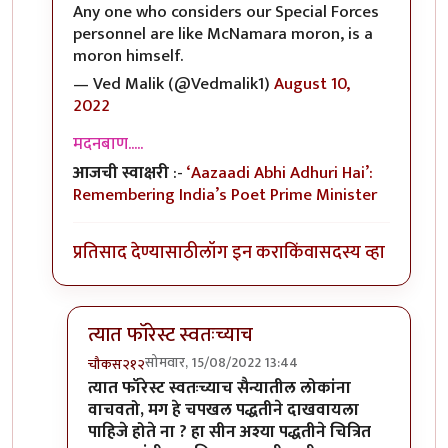
Any one who considers our Special Forces
personnel are like McNamara moron, is a
moron himself.
— Ved Malik (@Vedmalik1)
August 10,
2022
मदनबाण.....
आजची स्वाक्षरी
:-
‘Aazaadi Abhi Adhuri Hai’:
Remembering India’s Poet Prime Minister
प्रतिसाद देण्यासाठी
लॉग इन करा
किंवा
सदस्य व्हा
त्यात फॉरेस्ट स्वतःच्याच
सोमवार, 15/08/2022 13:44
चौकस२१२
In reply to
@ चौकस२१२
by
मदनबाण
त्यात फॉरेस्ट स्वतःच्याच सैन्यातील लोकांना
वाचवतो, मग हे चपखल पद्धतीने दाखवायला
पाहिजे होते ना ? हा सीन अश्या पद्धतीने चित्रित