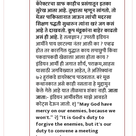
कॅरेक्टरचा ग्राफ काहीच प्रसंगातून इतका
सुरेख आला आहे. तुम्हाला म्हणून सांगतो, तो
मेजर पाकिस्तानात जाऊन त्यांची मदरसा
शिक्षण पद्धती सुधारुन त्यांना खरं जग कसं
आहे ते दाखवतो. कूप मंडूकांना बाहेर काढतो
असं ही आहे.
हे तत्वज्ञान / उपरती इडियन
आर्मीने पाय छाटल्या नंतर आली का ? एव्हढ
होत तर कारगिल युद्धात काय लपाछुपी किंवा
पकडापकडी खेळाला आला होता काय ?
इंडियन आर्मी ही जगात शौर्य, पराक्रम,साहस
यासाठी जगविख्यात आहेत, ते अतिरेक्यांना
७२ हुरांकडे डायरेक्टच पाठवतात. बरं मूळ
कथानकात असे काही नसताना हे मुद्दामुन
केले गेले आहे यात तीळमात्र शंका नाही.
जाता
जाता:-
इंडियन आर्मीवरील माझे आवडते
कोट्स देऊन जातो. १]
“May God have
mercy on our enemies, because we
won't.”
२]
“It is God's duty to
forgive the enemies, but it's our
duty to convene a meeting