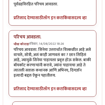
पूर्वग्रहविरहित परिचय आवडला.
प्रतिसाद देण्यासाठी
लॉग इन करा
किंवा
सदस्य व्हा
परिचय आवडला.
रविवार, 14/08/2022 18:24
चौथा कोनाडा
परिचय आवडला. सिनेमा उत्तरार्धात विस्कळीत आहे असे
वाचले, सोत्री, असं काही जाणवलं का ? छान लिहिलं
आहे, ज्यामुळे सिनेमा पाहायला प्रवृत्त होऊ शकेल. बाकी
बॉयकॉट करणाऱ्यांनी करावे, ज्यांना पाहायचा आहे ते
त्यातली सशक्त कथानक आणि अभिनय, दिग्दर्शन
इत्यादी बद्दल ऐकून पहातीलच.
प्रतिसाद देण्यासाठी
लॉग इन करा
किंवा
सदस्य व्हा