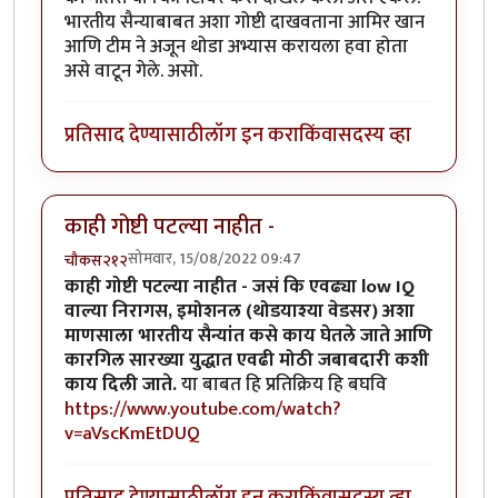
भारतीय सैन्याबाबत अशा गोष्टी दाखवताना आमिर खान
आणि टीम ने अजून थोडा अभ्यास करायला हवा होता
असे वाटून गेले. असो.
प्रतिसाद देण्यासाठी
लॉग इन करा
किंवा
सदस्य व्हा
काही गोष्टी पटल्या नाहीत -
सोमवार, 15/08/2022 09:47
चौकस२१२
काही गोष्टी पटल्या नाहीत - जसं कि एवढ्या low IQ
वाल्या निरागस, इमोशनल (थोडयाश्या वेडसर) अशा
माणसाला भारतीय सैन्यांत कसे काय घेतले जाते आणि
कारगिल सारख्या युद्धात एवढी मोठी जबाबदारी कशी
काय दिली जाते.
या बाबत हि प्रतिक्रिय हि बघवि
https://www.youtube.com/watch?
v=aVscKmEtDUQ
प्रतिसाद देण्यासाठी
लॉग इन करा
किंवा
सदस्य व्हा