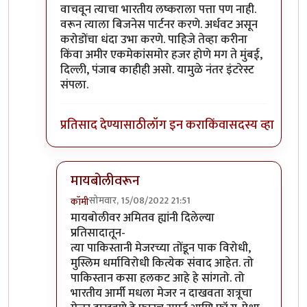
वाचवून त्याचा भारतीय लष्कराला पत्ता पण नाही.
वरून त्याला बिजनेस पार्टनर करणे. अर्धवट असून
करोडोंचा धंदा उभा करणे. पाहिजे तेव्हा करीना
किंवा अमीर एकमेकांसमोर हजर होणे मग ते मुंबई,
दिल्ली, पंजाब काहीही असो. यामुळे नंतर इंटरेस्ट
संपला.
प्रतिसाद देण्यासाठी
लॉग इन करा
किंवा
सदस्य व्हा
मायबोलीवरून
सोमवार, 15/08/2022 21:51
कॉमी
In reply to
सहमत.
by
सौंदाळा (verified= न पडताळणी
मायबोलीवर अमितव ह्यांनी दिलेल्या
प्रतिसादातून-
त्या पाकिस्तानी मेजरच्या तोंडून पाक विरोधी,
मुस्लिम धर्माविरोधी कित्येक संवाद आहेत. तो
पाकिस्तान कसा हलकट आहे हे सांगतो. तो
भारतीय आर्मी मधला मेजर न दाखवता शत्रूचा