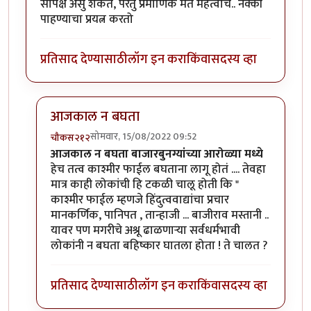
सापेक्ष असु शकते, परंतु प्रमाणिक मत महत्वाचे.. नक्की
पाहण्याचा प्रयत्न करतो
प्रतिसाद देण्यासाठी
लॉग इन करा
किंवा
सदस्य व्हा
आजकाल न बघता
सोमवार, 15/08/2022 09:52
चौकस२१२
In reply to
धन्यवाद... आजकाल न बघता
by
गणेशा
आजकाल न बघता बाजारबुनग्यांच्या आरोळ्या मध्ये
हेच तत्व काश्मीर फाईल बघताना लागू होतं .... तेवहा
मात्र काही लोकांची हि टकळी चालू होती कि "
काश्मीर फाईल म्हणजे हिंदुत्ववाद्यांचा प्रचार
मानकर्णिक, पानिपत , तान्हाजी ... बाजीराव मस्तानी ..
यावर पण मगरीचे अश्रू ढाळणाऱ्या सर्वधर्मभावी
लोकांनी न बघता बहिष्कार घातला होता ! ते चालत ?
प्रतिसाद देण्यासाठी
लॉग इन करा
किंवा
सदस्य व्हा