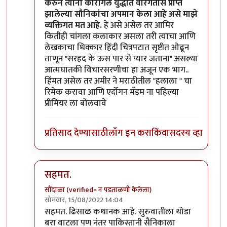
करुन त्यांनी कारगिल युद्धात वीरगतीस प्राप्त
झालेल्या सौनिकांचा अपमान केला आहे असे माझे
व्यक्तिगत मत आहे.
हे असे असेल तर आमिर
कितीही चांगला कलाकार असला तरी त्याचा आणि
लेखकाचा धिक्कार हिंदी चित्रपटात सृष्टीत ओढून
ताणून "सरहद के ऊस पार से प्यार जताना" असल्या
आत्मघातकी विचारसरणीचा हा अजून एक भाग..
हिंमत असेल तर अमीर ने मराठीतील "हलाला " चा
रिमेक करावा आणि एर्दोगन मॅडम ना पहिल्या
प्रीमियर ला बोलवावे
प्रतिसाद देण्यासाठी
लॉग इन करा
किंवा
सदस्य व्हा
सहमत.
सौंदाळा (verified= न पडताळणी केलेला)
सोमवार, 15/08/2022 14:04
In reply to
@ चौकस२१२
by
मदनबाण
सहमत. ढिसाळ कथानक आहे. सुरुवातीला थोडा
बरा वाटला पण नंतर पाकिस्तानी सैनिकाला