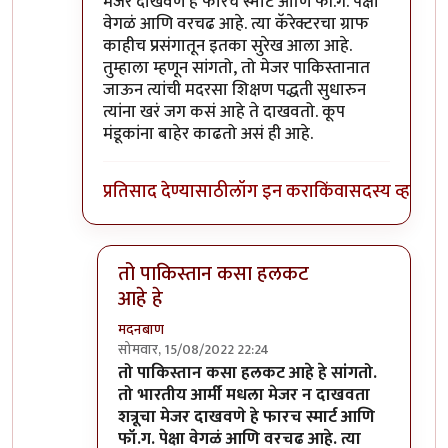
मेजर दाखवणे हे फारच स्मार्ट आणि फॉ.ग. पेक्षा
वेगळं आणि वरचढ आहे. त्या कॅरेक्टरचा ग्राफ
काहीच प्रसंगातून इतका सुरेख आला आहे.
तुम्हाला म्हणून सांगतो, तो मेजर पाकिस्तानात
जाऊन त्यांची मदरसा शिक्षण पद्धती सुधारुन
त्यांना खरं जग कसं आहे ते दाखवतो. कूप
मंडूकांना बाहेर काढतो असं ही आहे.
प्रतिसाद देण्यासाठी
लॉग इन करा
किंवा
सदस्य व्हा
तो पाकिस्तान कसा हलकट
आहे हे
मदनबाण
सोमवार, 15/08/2022 22:24
In reply to
मायबोलीवरून
by
कॉमी
तो पाकिस्तान कसा हलकट आहे हे सांगतो.
तो भारतीय आर्मी मधला मेजर न दाखवता
शत्रूचा मेजर दाखवणे हे फारच स्मार्ट आणि
फॉ.ग. पेक्षा वेगळं आणि वरचढ आहे. त्या