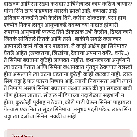
दाखवणं आमिरसारख्या कसदार अभिनेत्याला काय कठिण जाणार?
मोना सिंग छाप पाडण्यात यशस्वी झाली आहे. कणखर आई
अतिशय ताकदीने उभी केलीय तिने. करीना ठीकठाक. पैसा हाच
एकमेव निकष लावून आयुष्याकडे बघण्याच्या नादात होणारी
रूपाच्या आयुष्याची फरपट तिने ठीकठाक उभी केलीय, दिग्दर्शकाने
जितकं सांगितलं तितकं आणि तसं! . बाकीचे सगळे कलाकार
आपापली कामं चोख पार पाडतात. जे काही आक्षेप ह्या सिनेमावर
घेतले आहेत (लष्कराचा, शिखांचा, देशाचा अपमान वगैरे...वगैरे...)
ते सिनेमा बघताना कुठेही जाणवत नाहीत. कथानकाच्या अनुषंगाने
त्या घटना येतात आणि सिमेना कथानकात गुंतवून ठेवण्यात यशस्वी
होत असल्याने त्या घटना घडताना कुठेही काही खटकत नाही. लाल
सिंग चढ्ढा हे पात्र फारच निष्पाप आहे. त्याची निरागसता आणि त्याचं
ते निष्पाप असणं सिनेमा बघताना लक्षात आलं की ह्या सगळ्या बाबी
गौण होऊन जातात. सोशल मीडियाच्या गदारोळात सहभागी न
होता, कुठलेही पूर्वग्रह न ठेवता, कोरी पाटी घेऊन सिनेमा पाहायला
गेल्यास एक नितांत सुंदर सिनेमाचा अनुभव पदरी पडेल. लाल सिंग
चढ्ढा त्या दर्जाचा सिनेमा नक्कीच आहे!