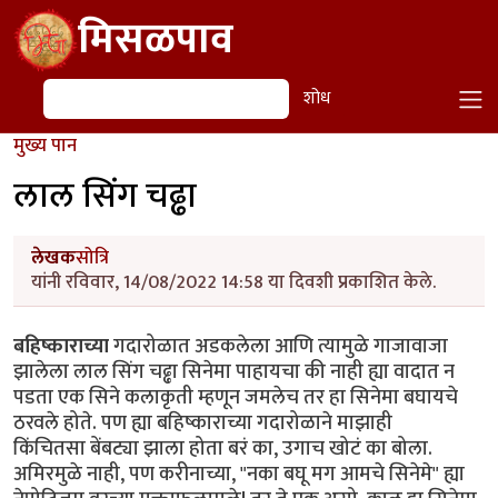
Skip to main content
मिसळपाव
शोध
शोध
मुख्य पान
लाल सिंग चढ्ढा
लेखक
सोत्रि
यांनी रविवार, 14/08/2022 14:58 या दिवशी प्रकाशित केले.
बहिष्काराच्या
गदारोळात अडकलेला आणि त्यामुळे गाजावाजा
झालेला लाल सिंग चढ्ढा सिनेमा पाहायचा की नाही ह्या वादात न
पडता एक सिने कलाकृती म्हणून जमलेच तर हा सिनेमा बघायचे
ठरवले होते. पण ह्या बहिष्काराच्या गदारोळाने माझाही
किंचितसा बेंबट्या झाला होता बरं का, उगाच खोटं का बोला.
अमिरमुळे नाही, पण करीनाच्या, "नका बघू मग आमचे सिनेमे" ह्या