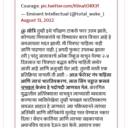
Courage.
pic.twitter.com/H3natO8X3f
— Eminent Intellectual (@total_woke_)
August 13, 2022
@ सोत्रि
तुम्ही इथे परिक्षण टाकले फार उत्तम झाले,
कोणत्या मिपाकरांचे या विषयावर काय विचार आहे हे
समजायला मदत झाली. मी चित्रपट पाहिला नाही
आणि पाहणार नाही. [ अगदी फुकट उपलब्ध झाला
तरी ] परंतु जालावरचे अनेक रिव्हूज वाचुन गेल्या २-४
दिवसात या चित्रपटा बद्धल बरीच माहिती समोर
आली आहे आणि अजुनही येत आहे. तुमची वरती एक
प्रतिक्रिया वाचली ती अशी :-
आज फॅारेस्ट गंप पाहिला
आणि त्याचं भारतियकरण, लाल सिंग चढ्ढात कसलं
चपखलं
केलंय हे पदोपदी जाणवत गेलं.
कारगिल
युद्धातील अतिरेक्याला वाचवुन त्याच्याशी व्यवसाय
करणार्‍या व्यक्तिरेखेला तुम्ही चपखलं भारतियकरण
समजत आहात हे जाणवतं. ज्या पकिस्तानने त्यांच्या
अतिरेकी आणि सौनिकांचे मृतदेह परत घेण्यास नकार
दिला ! कॅप्टन कालिया आणि त्याच्या सहकार्‍यांना
अमानविय यातना देऊन ठार केले. अश्याच एका