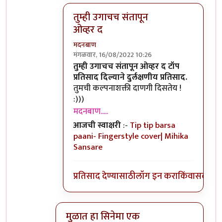
तुम्ही उगाचच संतापून
ओव्हर द
मदनबाण
मंगळवार, 16/08/2022 10:26
In reply to
तुम्ही उगाचच संतापून ओव्हर द
by
कॉ
तुम्ही उगाचच संतापून ओव्हर द टॉप
प्रतिसाद दिल्याने दुर्लक्षणीय प्रतिसाद.
तुमची कल्पनाशक्ती दाणगी दिसतेय !
:)))
मदनबाण.....
आजची स्वाक्षरी
:-
Tip tip barsa
paani- Fingerstyle cover| Mihika
Sansare
प्रतिसाद देण्यासाठी
लॉग इन करा
किंवा
सदस्य व्
मुळात हा सिनेमा एक