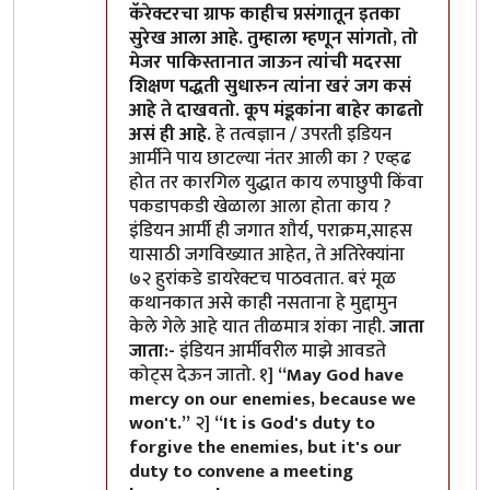
कॅरेक्टरचा ग्राफ काहीच प्रसंगातून इतका
सुरेख आला आहे. तुम्हाला म्हणून सांगतो, तो
मेजर पाकिस्तानात जाऊन त्यांची मदरसा
शिक्षण पद्धती सुधारुन त्यांना खरं जग कसं
आहे ते दाखवतो. कूप मंडूकांना बाहेर काढतो
असं ही आहे.
हे तत्वज्ञान / उपरती इडियन
आर्मीने पाय छाटल्या नंतर आली का ? एव्हढ
होत तर कारगिल युद्धात काय लपाछुपी किंवा
पकडापकडी खेळाला आला होता काय ?
इंडियन आर्मी ही जगात शौर्य, पराक्रम,साहस
यासाठी जगविख्यात आहेत, ते अतिरेक्यांना
७२ हुरांकडे डायरेक्टच पाठवतात. बरं मूळ
कथानकात असे काही नसताना हे मुद्दामुन
केले गेले आहे यात तीळमात्र शंका नाही.
जाता
जाता:-
इंडियन आर्मीवरील माझे आवडते
कोट्स देऊन जातो. १]
“May God have
mercy on our enemies, because we
won't.”
२]
“It is God's duty to
forgive the enemies, but it's our
duty to convene a meeting