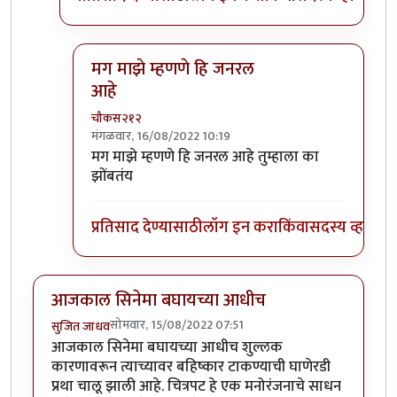
मग माझे म्हणणे हि जनरल
आहे
चौकस२१२
मंगळवार, 16/08/2022 10:19
In reply to
चौकस साहेब, हो सर्वच
by
गणेशा
मग माझे म्हणणे हि जनरल आहे तुम्हाला का
झोंबतंय
प्रतिसाद देण्यासाठी
लॉग इन करा
किंवा
सदस्य व्हा
आजकाल सिनेमा बघायच्या आधीच
सोमवार, 15/08/2022 07:51
सुजित जाधव
आजकाल सिनेमा बघायच्या आधीच शुल्लक
कारणावरून त्याच्यावर बहिष्कार टाकण्याची घाणेरडी
प्रथा चालू झाली आहे. चित्रपट हे एक मनोरंजनाचे साधन