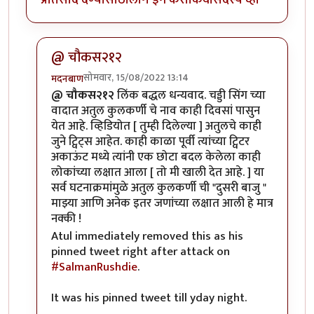
@ चौकस२१२
सोमवार, 15/08/2022 13:14
मदनबाण
In reply to
काही गोष्टी पटल्या नाहीत -
by
चौकस२१२
@ चौकस२१२
लिंक बद्धल धन्यवाद. चड्डी सिंग च्या
वादात अतुल कुलकर्णी चे नाव काही दिवसां पासुन
येत आहे. व्हिडियोत [ तुम्ही दिलेल्या ] अतुलचे काही
जुने ट्विट्स आहेत. काही काळा पूर्वी त्यांच्या ट्विटर
अकाऊंट मध्ये त्यांनी एक छोटा बदल केलेला काही
लोकांच्या लक्षात आला [ तो मी खाली देत आहे. ] या
सर्व घटनाक्रमांमुळे अतुल कुलकर्णी ची "दुसरी बाजु "
माझ्या आणि अनेक इतर जणांच्या लक्षात आली हे मात्र
नक्की !
Atul immediately removed this as his
pinned tweet right after attack on
#SalmanRushdie
.
It was his pinned tweet till yday night.