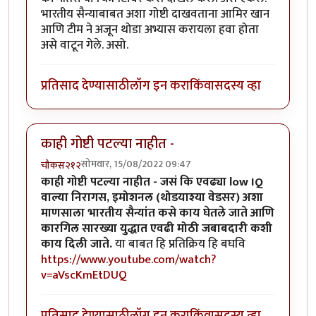
भारतीय सैन्याबाबत अशा गोष्टी दाखवताना आमिर खान
आणि टीम ने अजून थोडा अभ्यास करायला हवा होता
असे वाटून गेले. असो.
प्रतिसाद देण्यासाठी
लॉग इन करा
किंवा
सदस्य व्हा
काही गोष्टी पटल्या नाहीत -
सोमवार, 15/08/2022 09:47
चौकस२१२
काही गोष्टी पटल्या नाहीत - जसं कि एवढ्या low IQ
वाल्या निरागस, इमोशनल (थोडयाश्या वेडसर) अशा
माणसाला भारतीय सैन्यांत कसे काय घेतले जाते आणि
कारगिल सारख्या युद्धात एवढी मोठी जबाबदारी कशी
काय दिली जाते.
या बाबत हि प्रतिक्रिय हि बघवि
https://www.youtube.com/watch?
v=aVscKmEtDUQ
प्रतिसाद देण्यासाठी
लॉग इन करा
किंवा
सदस्य व्हा