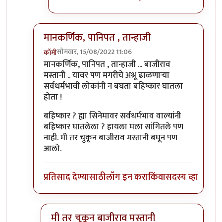
मानकर्णिक, पानिपत , तान्हाजी
सोमवार, 15/08/2022 11:06
कॉमी
In reply to
आजकाल न बघता
by
चौकस२१२
मानकर्णिक, पानिपत , तान्हाजी ... बाजीराव
मस्तानी .. यावर पण मगरीचे अश्रू ढाळणाऱ्या
सर्वधर्मभावी लोकांनी न बघता बहिष्कार घातला
होता !
बहिष्कार ? ह्या सिनेमावर सर्वधर्मभाव वाल्यांनी
बहिष्कार घातलेला ? हायला मला सांगितले पण
नाही. मी तर चुकून बाजीराव मस्तानी बघून पण
आलो.
प्रतिसाद देण्यासाठी
लॉग इन करा
किंवा
सदस्य व्हा
मी तर चुकून बाजीराव मस्तानी