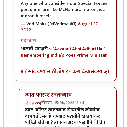
Any one who considers our Special Forces
personnel are like McNamara moron, is a
moron himself.
— Ved Malik (@Vedmalik1)
August 10,
2022
मदनबाण.....
आजची स्वाक्षरी
:-
‘Aazaadi Abhi Adhuri Hai’:
Remembering India’s Poet Prime Minister
प्रतिसाद देण्यासाठी
लॉग इन करा
किंवा
सदस्य व्हा
त्यात फॉरेस्ट स्वतःच्याच
सोमवार, 15/08/2022 13:44
चौकस२१२
In reply to
@ चौकस२१२
by
मदनबाण
त्यात फॉरेस्ट स्वतःच्याच सैन्यातील लोकांना
वाचवतो, मग हे चपखल पद्धतीने दाखवायला
पाहिजे होते ना ? हा सीन अश्या पद्धतीने चित्रित