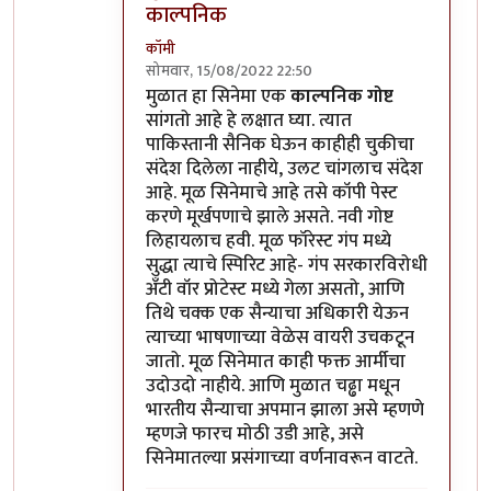
काल्पनिक
कॉमी
सोमवार, 15/08/2022 22:50
In reply to
तो पाकिस्तान कसा हलकट आहे हे
by
मुळात हा सिनेमा एक
काल्पनिक गोष्ट
सांगतो आहे हे लक्षात घ्या. त्यात
पाकिस्तानी सैनिक घेऊन काहीही चुकीचा
संदेश दिलेला नाहीये, उलट चांगलाच संदेश
आहे. मूळ सिनेमाचे आहे तसे कॉपी पेस्ट
करणे मूर्खपणाचे झाले असते. नवी गोष्ट
लिहायलाच हवी. मूळ फॉरेस्ट गंप मध्ये
सुद्धा त्याचे स्पिरिट आहे- गंप सरकारविरोधी
अँटी वॉर प्रोटेस्ट मध्ये गेला असतो, आणि
तिथे चक्क एक सैन्याचा अधिकारी येऊन
त्याच्या भाषणाच्या वेळेस वायरी उचकटून
जातो. मूळ सिनेमात काही फक्त आर्मीचा
उदोउदो नाहीये. आणि मुळात चढ्ढा मधून
भारतीय सैन्याचा अपमान झाला असे म्हणणे
म्हणजे फारच मोठी उडी आहे, असे
सिनेमातल्या प्रसंगाच्या वर्णनावरून वाटते.