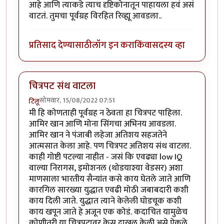
आहे आणि त्याकडे त्याच दृष्टिकोनातून पाहायला हवं असं
वाटतं. तुमचा पूर्वग्रह विरहित रिव्ह्यू आवडला..
प्रतिसाद देण्यासाठी
लॉग इन करा
किंवा
सदस्य व्हा
चित्रपट संथ वाटला
सोमवार, 15/08/2022 07:51
टिलू
मी हि कोणताही पूर्वग्रह न ठेवता हा चित्रपट पाहिला.
आमिर खान आणि मोना सिंगचा अभिनय आवडला.
आमिर खान ने पंजाबी लहेजा अतिशय सहजतेने
आत्मसात केला आहे. पण चित्रपट अतिशय संथ वाटला.
काही गोष्टी पटल्या नाहीत - जसं कि एवढ्या low IQ
वाल्या निरागस, इमोशनल (थोडयाश्या वेडसर) अशा
माणसाला भारतीय सैन्यांत कसे काय घेतले जाते आणि
कारगिल सारख्या युद्धात एवढी मोठी जबाबदारी कशी
काय दिली जाते. युद्धात त्याने केलेली घोडचूक कशी
काय खपून जाते हे अजून एक कोडं. कदाचित यामुळेच
कोणीतरी या चित्रपटावर केस दाखल केली असे ऐकले.