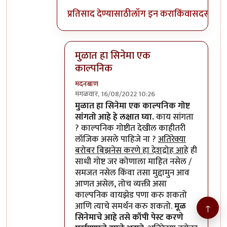
प्रतिसाद देण्यासाठी
लॉग इन करा
किंवा
सदस्य व्हा
मुळात हा सिनेमा एक
काल्पनिक
मदनबाण
मंगळवार, 16/08/2022 10:26
In reply to
मुळात हा सिनेमा एक काल्पनिक
by
मुळात हा सिनेमा एक काल्पनिक गोष्ट
सांगतो आहे हे लक्षात घ्या.
काय सांगता
? काल्पनिक गोष्टीत देखील काहीतरी
लॉजिक असले पाहिजे ना ?
अतिरेक्या
बरोबर बिझनेस करणे हा देशद्रोह आहे
ही
साधी गोष्ट जर कोणाला माहित नसेल /
समजत नसेल किंवा तसा मुद्दामुन आव
आणत असेल, तोच व्यक्ती असा
काल्पनिक वायझेड पणा करु शकतो
आणि त्याचे समर्थन करु शकतो.
मूळ
↑
सिनेमाचे आहे तसे कॉपी पेस्ट करणे