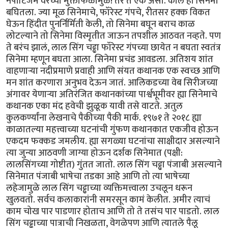
नेपोटिजम वरच्या मुक्ताफळामुळे! तर ते एक असो. काल हा सिनेमा
बघितला. ज्या मूळ सिनेमाचे, फॉरेस्ट गंपचे, रीतसर हक्क विकत
घेऊन हिंदीत पुनर्निर्मिती केली, तो सिनेमा बघून बराच काळ
लोटल्याने तो सिनेमा विस्मृतीत जाऊन तपशील आठवत नव्हते. पण
ते बरंच झालं, लाल सिंग चढ्ढा फॉरेस्ट गंपच्या छायेत न बघता स्वतंत्र
सिनेमा म्हणून बघता आला. सिनेमा प्रचंड आवडला. अतिशय शांत
वाहणाऱ्या नदीप्रमाणे प्रवाही आणि संयत कथानक एक स्वच्छ आणि
मन शांत करणारा अनुभव देऊन जातं. आलिकडच्या वेब सिरीजच्या
अंगावर येणाऱ्या अतिरंजित कथानकांच्या पार्श्वभूमीवर ह्या सिनेमाचे
कथानक एका मंद हवेची झुळूक यावी तसे वाटते. अतुल
कुलकर्ण्यांना लेखनाचे पैकीच्या पैकी मार्क. १९७१ ते २०१८ ह्या
काळातल्या महत्त्वाच्या घटनांची गुंफण कथानकात एकजीव होऊन
एकदम फक्कड जमलीय. ह्या सगळ्या घटनांचा साक्षीदार असल्याने
त्या जुन्या आठवणी जाग्या होऊन दर्शक सिनेमात (पक्षी:
लालसिंगच्या गोष्टीत) गुंतत जातो. लाल सिंग चढ्ढा पंजाबी असल्याने
सिनेमात पंजाबी भाषेचा तडका आहे आणि तो त्या भाषेच्या
लहेजामुळे लाल सिंग चढ्ढाच्या व्यक्तिमत्त्वाला उचलून धरून
खुलवतो. सर्वच कलाकारांनी समरसून कामं केलीत. अमीर त्याचं
काम चोख पार पाडणार होताच आणि तो ते तसंच पार पाडतो. लाल
सिंग चढ्ढाच्या पात्राची निखळता, वेगळेपण आणि त्यातले पैलू