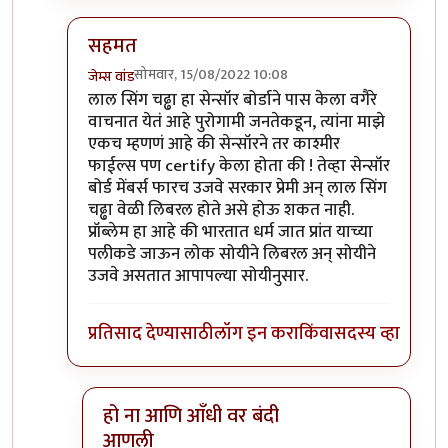
सहमत
सोमवार, 15/08/2022 10:08
जेम्स वांड
In reply to
आजकाल न बघता
by
चौकस२१२
लाल सिंग चढ्ढा हा सेन्सॉर बोर्डाने पास केला वगैरे
वाचनात येतं आहे पुरोगामी जनतेकडून, त्यांना माझे
एकच म्हणणं आहे की सेन्सॉरने तर काश्मीर
फाईल्स पण certify केला होता की ! तेव्हा सेन्सॉर
बोर्ड मेंबर्स फारच उजवे सरकार प्रेमी अन् लाल सिंग
चढ्ढा वेळी लिबरल होते असे होऊ शकत नाही.
प्रॉब्लेम हा आहे की भारतात धर्म जात प्रांत याच्या
पलीकडे जाऊन लोक सोयीने लिबरल अन् सोयीने
उजवे असतात आपापल्या सोयीनुसार.
प्रतिसाद देण्यासाठी
लॉग इन करा
किंवा
सदस्य व्हा
हो ना आणि आँधी वर बंदी
आणली