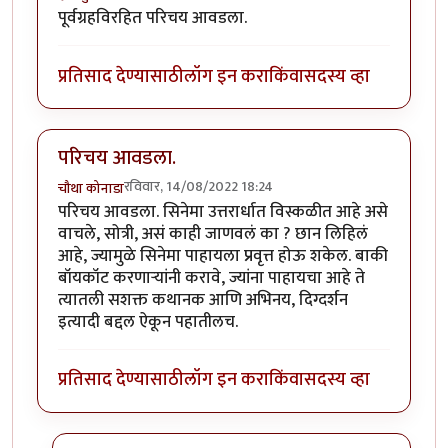
पूर्वग्रहविरहित परिचय आवडला.
प्रतिसाद देण्यासाठी
लॉग इन करा
किंवा
सदस्य व्हा
परिचय आवडला.
रविवार, 14/08/2022 18:24
चौथा कोनाडा
परिचय आवडला. सिनेमा उत्तरार्धात विस्कळीत आहे असे
वाचले, सोत्री, असं काही जाणवलं का ? छान लिहिलं
आहे, ज्यामुळे सिनेमा पाहायला प्रवृत्त होऊ शकेल. बाकी
बॉयकॉट करणाऱ्यांनी करावे, ज्यांना पाहायचा आहे ते
त्यातली सशक्त कथानक आणि अभिनय, दिग्दर्शन
इत्यादी बद्दल ऐकून पहातीलच.
प्रतिसाद देण्यासाठी
लॉग इन करा
किंवा
सदस्य व्हा