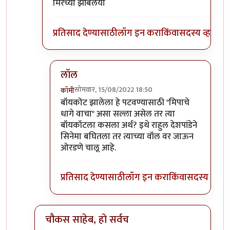
मिरच्या झोंबलया
प्रतिसाद देण्यासाठी
लॉग इन करा
किंवा
सदस्य व्हा
लॉल
सोमवार, 15/08/2022 18:50
कॉमी
In reply to
जरा मिपावरचे जुने धागे वाचा
by
चौकस२
बॉयकोट झालेला हे पटवण्यासाठी "मिपाचे
धागे वाचा" असा सल्ला असेल तर त्या
बॉयकॉटला कसला अर्थ? इथे राहुल देशपांडेने
सिनेमा बघितला तर त्याच्या वॉल वर जाऊन
ओरडणे चालू आहे.
प्रतिसाद देण्यासाठी
लॉग इन करा
किंवा
सदस्य व्हा
चौकस साहेब, हो सर्वच