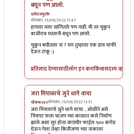
बघून पण आलो.
धर्मराजमुटके
सोमवार, 15/08/2022 11:47
In reply to
मानकर्णिक, पानिपत , तान्हाजी
by
कॉमी
हायला मला सांगितले पण नाही. मी तर चुकून
बाजीराव मस्तानी बघून पण आलो.
चुकून बघीतला ना ? मग तुम्हाला एक डाव माफी
देऊन टाकू :)
प्रतिसाद देण्यासाठी
लॉग इन करा
किंवा
सदस्य व्हा
जरा मिपावरचे जुने धागे वाचा
सोमवार, 15/08/2022 13:31
चौकस२१२
In reply to
मानकर्णिक, पानिपत , तान्हाजी
by
कॉमी
जरा मिपावरचे जुने धागे वाचा .. ओळीने असे
चित्रपट फक्त भाजप च्या काळात कसे निर्माण
झाले असा सुर होता काश्मीर फाईल ५०० करोड
घेऊन गेला तेव्हा कितीजणा च्या नाकाला