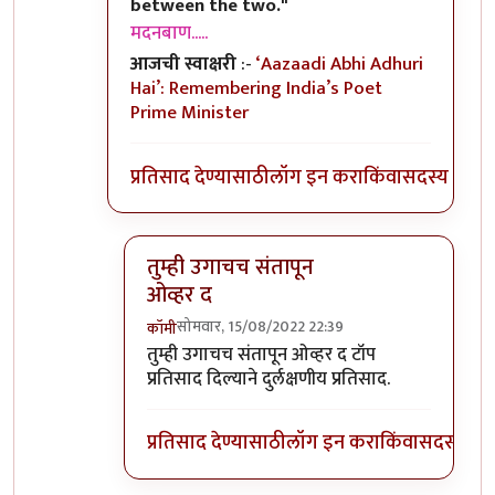
between the two."
मदनबाण.....
आजची स्वाक्षरी
:-
‘Aazaadi Abhi Adhuri
Hai’: Remembering India’s Poet
Prime Minister
प्रतिसाद देण्यासाठी
लॉग इन करा
किंवा
सदस्य व्हा
तुम्ही उगाचच संतापून
ओव्हर द
सोमवार, 15/08/2022 22:39
कॉमी
In reply to
तो पाकिस्तान कसा हलकट आहे हे
by
तुम्ही उगाचच संतापून ओव्हर द टॉप
प्रतिसाद दिल्याने दुर्लक्षणीय प्रतिसाद.
प्रतिसाद देण्यासाठी
लॉग इन करा
किंवा
सदस्य व्हा