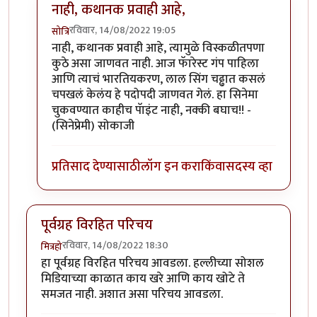
नाही, कथानक प्रवाही आहे,
रविवार, 14/08/2022 19:05
सोत्रि
In reply to
परिचय आवडला.
by
चौथा कोनाडा
नाही, कथानक प्रवाही आहे, त्यामुळे विस्कळीतपणा
कुठे असा जाणवत नाही. आज फॅारेस्ट गंप पाहिला
आणि त्याचं भारतियकरण, लाल सिंग चढ्ढात कसलं
चपखलं केलंय हे पदोपदी जाणवत गेलं. हा सिनेमा
चुकवण्यात काहीच पॅाइंट नाही, नक्की बघाच!! -
(सिनेप्रेमी) सोकाजी
प्रतिसाद देण्यासाठी
लॉग इन करा
किंवा
सदस्य व्हा
पूर्वग्रह विरहित परिचय
रविवार, 14/08/2022 18:30
मित्रहो
हा पूर्वग्रह विरहित परिचय आवडला. हल्लीच्या सोशल
मिडियाच्या काळात काय खरे आणि काय खोटे ते
समजत नाही. अशात असा परिचय आवडला.