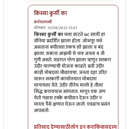
किस्सा कुर्सी का
कर्नलतपस्वी
सोमवार, 15/08/2022 15:01
In reply to
हो ना आणि आँधी वर बंदी आणली
by
चौ
किस्सा कुर्सी का
मला वाटते ७८ साली हा
सीनेमा प्रदर्शित झाला होता. जोधपूर मधे
असताना बघीतला.एकच शो झाला व बंद
झाला. शबाना आझमी चे नाव जनता व ती
गुंगी असते. शहरात प्लेग झाला म्हणून सरकार
उंदीर मारण्याची योजना काढते. प्रती उंदीर
काही मोबदला मीळायचा. जनता दहा उदिर
मारून सरकारी कार्यालयात मोबदला
मागायला येते. उंदीर तीनेच मारले हे तीला
सिद्ध करावयास सांगतात. मागून एक जण
येतो पन्नास टक्के कमीशन देऊन उंदीर न
मारता पैसे क्षणात घेऊन जातो. एवढाच प्रसंग
आठवतो.
प्रतिसाद देण्यासाठी
लॉग इन करा
किंवा
सदस्य व्हा