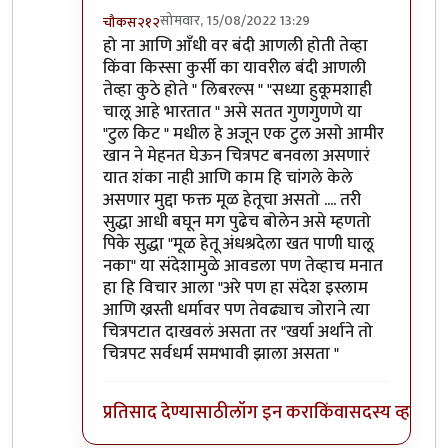
सोमवार, 15/08/2022 13:29
चौकस२१२
In reply to
सहमत
by
जेम्स वांड
हो ना आणि आँधी वर बंदी आणली होती तेव्हा
किंवा किस्सा कुर्सी का यावरील बंदी आणली
तेव्हा कुठे होते " लिबरल्स " "सध्या हुकूमशाही
चालू आहे भारतात " असे सतत गुणगुणणे या
"टुल किट " मधील हे अजून एक टुल असो आमीर
खान ने मेहनत घेऊन चित्रपट बनवला असणारं
यात शंका नाही आणि काम हि चांगले केले
असणार मुद्दा फक्त मूळ हेतूचा असतो .... तरी
सुद्धा आधी बघून मग पुढेच बोलेन असे म्हणतो
पिके सुद्धा "मूळ हेतू अंधश्रदेला खत पाणी घालू
नका" या संदेशामुळे आवडला पण तेव्हाच मनात
हा हि विचार आला "अरे पण हा संदेश इस्लाम
आणि ख्रस्ती धर्मावर पण तेवढ्याच जोराने त्या
चित्रपटात दाखवलं असता तर "खर्या अर्थाने तो
चित्रपट सर्वधर्म समभावी झाला असता "
प्रतिसाद देण्यासाठी
लॉग इन करा
किंवा
सदस्य व्हा