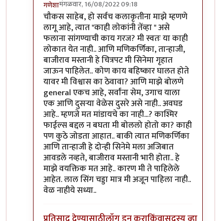
मंगळवार, 16/08/2022 09:18
गणेशा
In reply to
आजकाल न बघता
by
चौकस२१२
चौकस साहेब, हो सर्वच कलाकृतीना माझे म्हणणे
लागू आहे, त्यात "काही लोकांनी तेंव्हा " असे
फलाना सांगण्याची काय गरज? मी स्वतः या काही
लोकात येत नाही.. आणि मणिकर्णिका, तान्हाजी,
बाजीराव मस्तानी हे चित्रपट मी सिनेमा गृहात
जाऊन पाहिलेत.. कोण काय बहिष्कार घालत होते
यावर मी विश्वास का ठेवावा? आणि माझे बोलणे
general एकच आहे, सर्वांना सेम, उगाच याला
एक आणि दुसऱ्या वेळेस दुसरे असे नाही.. अवघड
आहे.. म्हणजे मत मांडायचे का नाही...? काश्मिर
फाईल्स बद्दल न बघता मी बोललो होतो का? काही
पण कुठे जोडता आहात.. बाकी त्यात मणिकर्णिका
आणि तान्हाजी हे दोन्ही सिनेमे मला अजिबात
आवडले नव्हते, बाजीराव मस्तानी भारी होता.. हे
माझे वयक्तिक मत आहे.. कारण मी ते पाहिलेले
आहेत. लाल सिंग चड्डा मात्र मी अजून पाहिला नाही..
वेळ नाहीये सध्या..
प्रतिसाद देण्यासाठी
लॉग इन करा
किंवा
सदस्य व्हा