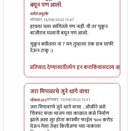
बघून पण आलो.
धर्मराजमुटके
सोमवार, 15/08/2022 11:47
In reply to
मानकर्णिक, पानिपत , तान्हाजी
by
कॉमी
हायला मला सांगितले पण नाही. मी तर चुकून
बाजीराव मस्तानी बघून पण आलो.
चुकून बघीतला ना ? मग तुम्हाला एक डाव माफी
देऊन टाकू :)
प्रतिसाद देण्यासाठी
लॉग इन करा
किंवा
सदस्य व्हा
जरा मिपावरचे जुने धागे वाचा
सोमवार, 15/08/2022 13:31
चौकस२१२
In reply to
मानकर्णिक, पानिपत , तान्हाजी
by
कॉमी
जरा मिपावरचे जुने धागे वाचा .. ओळीने असे
चित्रपट फक्त भाजप च्या काळात कसे निर्माण
झाले असा सुर होता काश्मीर फाईल ५०० करोड
घेऊन गेला तेव्हा कितीजणा च्या नाकाला