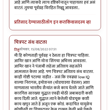
आहे आणि त्याकडे त्याच दृष्टिकोनातून पाहायला हवं असं
वाटतं. तुमचा पूर्वग्रह विरहित रिव्ह्यू आवडला..
प्रतिसाद देण्यासाठी
लॉग इन करा
किंवा
सदस्य व्हा
चित्रपट संथ वाटला
सोमवार, 15/08/2022 07:51
टिलू
मी हि कोणताही पूर्वग्रह न ठेवता हा चित्रपट पाहिला.
आमिर खान आणि मोना सिंगचा अभिनय आवडला.
आमिर खान ने पंजाबी लहेजा अतिशय सहजतेने
आत्मसात केला आहे. पण चित्रपट अतिशय संथ वाटला.
काही गोष्टी पटल्या नाहीत - जसं कि एवढ्या low IQ
वाल्या निरागस, इमोशनल (थोडयाश्या वेडसर) अशा
माणसाला भारतीय सैन्यांत कसे काय घेतले जाते आणि
कारगिल सारख्या युद्धात एवढी मोठी जबाबदारी कशी
काय दिली जाते. युद्धात त्याने केलेली घोडचूक कशी
काय खपून जाते हे अजून एक कोडं. कदाचित यामुळेच
कोणीतरी या चित्रपटावर केस दाखल केली असे ऐकले.