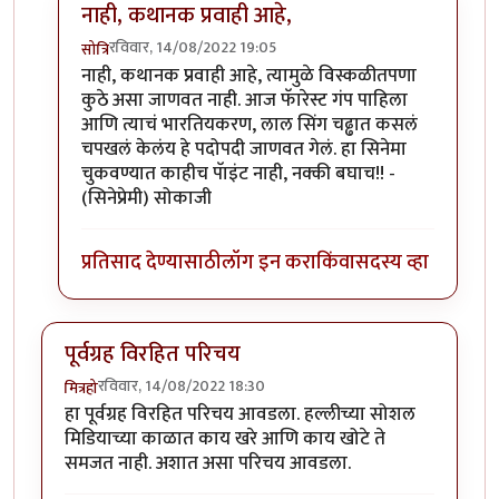
नाही, कथानक प्रवाही आहे,
रविवार, 14/08/2022 19:05
सोत्रि
In reply to
परिचय आवडला.
by
चौथा कोनाडा
नाही, कथानक प्रवाही आहे, त्यामुळे विस्कळीतपणा
कुठे असा जाणवत नाही. आज फॅारेस्ट गंप पाहिला
आणि त्याचं भारतियकरण, लाल सिंग चढ्ढात कसलं
चपखलं केलंय हे पदोपदी जाणवत गेलं. हा सिनेमा
चुकवण्यात काहीच पॅाइंट नाही, नक्की बघाच!! -
(सिनेप्रेमी) सोकाजी
प्रतिसाद देण्यासाठी
लॉग इन करा
किंवा
सदस्य व्हा
पूर्वग्रह विरहित परिचय
रविवार, 14/08/2022 18:30
मित्रहो
हा पूर्वग्रह विरहित परिचय आवडला. हल्लीच्या सोशल
मिडियाच्या काळात काय खरे आणि काय खोटे ते
समजत नाही. अशात असा परिचय आवडला.