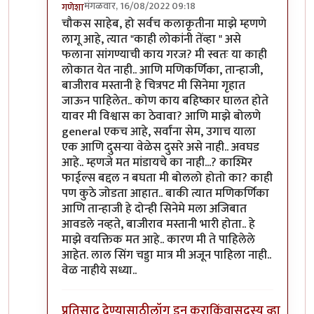
मंगळवार, 16/08/2022 09:18
गणेशा
In reply to
आजकाल न बघता
by
चौकस२१२
चौकस साहेब, हो सर्वच कलाकृतीना माझे म्हणणे
लागू आहे, त्यात "काही लोकांनी तेंव्हा " असे
फलाना सांगण्याची काय गरज? मी स्वतः या काही
लोकात येत नाही.. आणि मणिकर्णिका, तान्हाजी,
बाजीराव मस्तानी हे चित्रपट मी सिनेमा गृहात
जाऊन पाहिलेत.. कोण काय बहिष्कार घालत होते
यावर मी विश्वास का ठेवावा? आणि माझे बोलणे
general एकच आहे, सर्वांना सेम, उगाच याला
एक आणि दुसऱ्या वेळेस दुसरे असे नाही.. अवघड
आहे.. म्हणजे मत मांडायचे का नाही...? काश्मिर
फाईल्स बद्दल न बघता मी बोललो होतो का? काही
पण कुठे जोडता आहात.. बाकी त्यात मणिकर्णिका
आणि तान्हाजी हे दोन्ही सिनेमे मला अजिबात
आवडले नव्हते, बाजीराव मस्तानी भारी होता.. हे
माझे वयक्तिक मत आहे.. कारण मी ते पाहिलेले
आहेत. लाल सिंग चड्डा मात्र मी अजून पाहिला नाही..
वेळ नाहीये सध्या..
प्रतिसाद देण्यासाठी
लॉग इन करा
किंवा
सदस्य व्हा