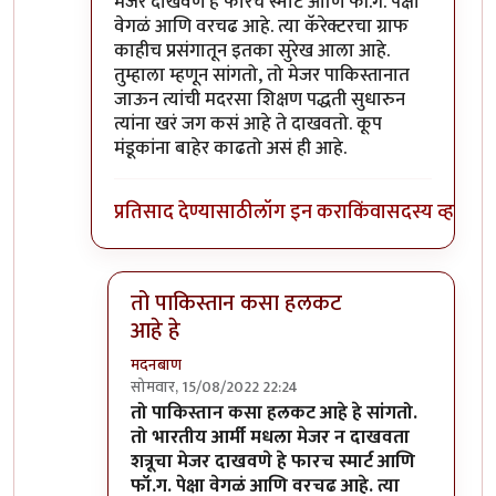
मेजर दाखवणे हे फारच स्मार्ट आणि फॉ.ग. पेक्षा
वेगळं आणि वरचढ आहे. त्या कॅरेक्टरचा ग्राफ
काहीच प्रसंगातून इतका सुरेख आला आहे.
तुम्हाला म्हणून सांगतो, तो मेजर पाकिस्तानात
जाऊन त्यांची मदरसा शिक्षण पद्धती सुधारुन
त्यांना खरं जग कसं आहे ते दाखवतो. कूप
मंडूकांना बाहेर काढतो असं ही आहे.
प्रतिसाद देण्यासाठी
लॉग इन करा
किंवा
सदस्य व्हा
तो पाकिस्तान कसा हलकट
आहे हे
मदनबाण
सोमवार, 15/08/2022 22:24
In reply to
मायबोलीवरून
by
कॉमी
तो पाकिस्तान कसा हलकट आहे हे सांगतो.
तो भारतीय आर्मी मधला मेजर न दाखवता
शत्रूचा मेजर दाखवणे हे फारच स्मार्ट आणि
फॉ.ग. पेक्षा वेगळं आणि वरचढ आहे. त्या