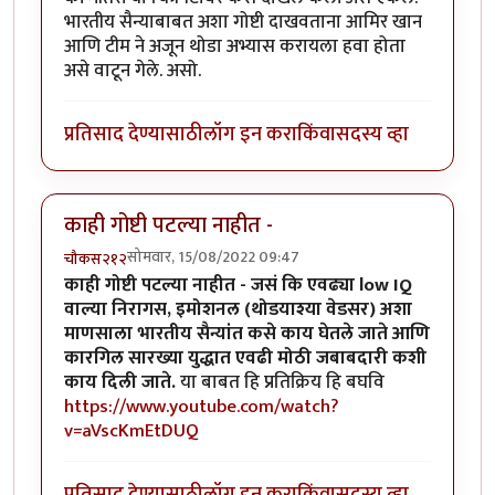
भारतीय सैन्याबाबत अशा गोष्टी दाखवताना आमिर खान
आणि टीम ने अजून थोडा अभ्यास करायला हवा होता
असे वाटून गेले. असो.
प्रतिसाद देण्यासाठी
लॉग इन करा
किंवा
सदस्य व्हा
काही गोष्टी पटल्या नाहीत -
सोमवार, 15/08/2022 09:47
चौकस२१२
काही गोष्टी पटल्या नाहीत - जसं कि एवढ्या low IQ
वाल्या निरागस, इमोशनल (थोडयाश्या वेडसर) अशा
माणसाला भारतीय सैन्यांत कसे काय घेतले जाते आणि
कारगिल सारख्या युद्धात एवढी मोठी जबाबदारी कशी
काय दिली जाते.
या बाबत हि प्रतिक्रिय हि बघवि
https://www.youtube.com/watch?
v=aVscKmEtDUQ
प्रतिसाद देण्यासाठी
लॉग इन करा
किंवा
सदस्य व्हा