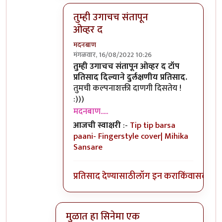
तुम्ही उगाचच संतापून
ओव्हर द
मदनबाण
मंगळवार, 16/08/2022 10:26
In reply to
तुम्ही उगाचच संतापून ओव्हर द
by
कॉ
तुम्ही उगाचच संतापून ओव्हर द टॉप
प्रतिसाद दिल्याने दुर्लक्षणीय प्रतिसाद.
तुमची कल्पनाशक्ती दाणगी दिसतेय !
:)))
मदनबाण.....
आजची स्वाक्षरी
:-
Tip tip barsa
paani- Fingerstyle cover| Mihika
Sansare
प्रतिसाद देण्यासाठी
लॉग इन करा
किंवा
सदस्य व्
मुळात हा सिनेमा एक