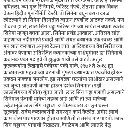
नेपोटिजम वरच्या मुक्ताफळामुळे! तर ते एक असो. काल हा सिनेमा
बघितला. ज्या मूळ सिनेमाचे, फॉरेस्ट गंपचे, रीतसर हक्क विकत
घेऊन हिंदीत पुनर्निर्मिती केली, तो सिनेमा बघून बराच काळ
लोटल्याने तो सिनेमा विस्मृतीत जाऊन तपशील आठवत नव्हते. पण
ते बरंच झालं, लाल सिंग चढ्ढा फॉरेस्ट गंपच्या छायेत न बघता स्वतंत्र
सिनेमा म्हणून बघता आला. सिनेमा प्रचंड आवडला. अतिशय शांत
वाहणाऱ्या नदीप्रमाणे प्रवाही आणि संयत कथानक एक स्वच्छ आणि
मन शांत करणारा अनुभव देऊन जातं. आलिकडच्या वेब सिरीजच्या
अंगावर येणाऱ्या अतिरंजित कथानकांच्या पार्श्वभूमीवर ह्या सिनेमाचे
कथानक एका मंद हवेची झुळूक यावी तसे वाटते. अतुल
कुलकर्ण्यांना लेखनाचे पैकीच्या पैकी मार्क. १९७१ ते २०१८ ह्या
काळातल्या महत्त्वाच्या घटनांची गुंफण कथानकात एकजीव होऊन
एकदम फक्कड जमलीय. ह्या सगळ्या घटनांचा साक्षीदार असल्याने
त्या जुन्या आठवणी जाग्या होऊन दर्शक सिनेमात (पक्षी:
लालसिंगच्या गोष्टीत) गुंतत जातो. लाल सिंग चढ्ढा पंजाबी असल्याने
सिनेमात पंजाबी भाषेचा तडका आहे आणि तो त्या भाषेच्या
लहेजामुळे लाल सिंग चढ्ढाच्या व्यक्तिमत्त्वाला उचलून धरून
खुलवतो. सर्वच कलाकारांनी समरसून कामं केलीत. अमीर त्याचं
काम चोख पार पाडणार होताच आणि तो ते तसंच पार पाडतो. लाल
सिंग चढ्ढाच्या पात्राची निखळता, वेगळेपण आणि त्यातले पैलू