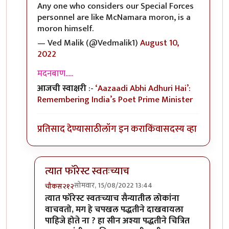
Any one who considers our Special Forces
personnel are like McNamara moron, is a
moron himself.
— Ved Malik (@Vedmalik1)
August 10,
2022
मदनबाण.....
आजची स्वाक्षरी
:-
‘Aazaadi Abhi Adhuri Hai’:
Remembering India’s Poet Prime Minister
प्रतिसाद देण्यासाठी
लॉग इन करा
किंवा
सदस्य व्हा
त्यात फॉरेस्ट स्वतःच्याच
सोमवार, 15/08/2022 13:44
चौकस२१२
In reply to
@ चौकस२१२
by
मदनबाण
त्यात फॉरेस्ट स्वतःच्याच सैन्यातील लोकांना
वाचवतो, मग हे चपखल पद्धतीने दाखवायला
पाहिजे होते ना ? हा सीन अश्या पद्धतीने चित्रित