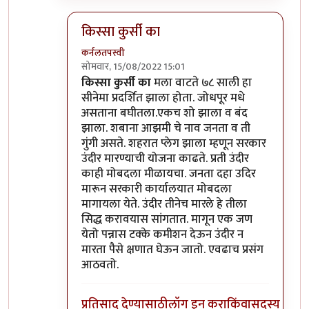
किस्सा कुर्सी का
कर्नलतपस्वी
सोमवार, 15/08/2022 15:01
In reply to
हो ना आणि आँधी वर बंदी आणली
by
चौ
किस्सा कुर्सी का
मला वाटते ७८ साली हा
सीनेमा प्रदर्शित झाला होता. जोधपूर मधे
असताना बघीतला.एकच शो झाला व बंद
झाला. शबाना आझमी चे नाव जनता व ती
गुंगी असते. शहरात प्लेग झाला म्हणून सरकार
उंदीर मारण्याची योजना काढते. प्रती उंदीर
काही मोबदला मीळायचा. जनता दहा उदिर
मारून सरकारी कार्यालयात मोबदला
मागायला येते. उंदीर तीनेच मारले हे तीला
सिद्ध करावयास सांगतात. मागून एक जण
येतो पन्नास टक्के कमीशन देऊन उंदीर न
मारता पैसे क्षणात घेऊन जातो. एवढाच प्रसंग
आठवतो.
प्रतिसाद देण्यासाठी
लॉग इन करा
किंवा
सदस्य व्हा