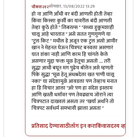
सोमवार, 15/08/2022 13:29
चौकस२१२
In reply to
सहमत
by
जेम्स वांड
हो ना आणि आँधी वर बंदी आणली होती तेव्हा
किंवा किस्सा कुर्सी का यावरील बंदी आणली
तेव्हा कुठे होते " लिबरल्स " "सध्या हुकूमशाही
चालू आहे भारतात " असे सतत गुणगुणणे या
"टुल किट " मधील हे अजून एक टुल असो आमीर
खान ने मेहनत घेऊन चित्रपट बनवला असणारं
यात शंका नाही आणि काम हि चांगले केले
असणार मुद्दा फक्त मूळ हेतूचा असतो .... तरी
सुद्धा आधी बघून मग पुढेच बोलेन असे म्हणतो
पिके सुद्धा "मूळ हेतू अंधश्रदेला खत पाणी घालू
नका" या संदेशामुळे आवडला पण तेव्हाच मनात
हा हि विचार आला "अरे पण हा संदेश इस्लाम
आणि ख्रस्ती धर्मावर पण तेवढ्याच जोराने त्या
चित्रपटात दाखवलं असता तर "खर्या अर्थाने तो
चित्रपट सर्वधर्म समभावी झाला असता "
प्रतिसाद देण्यासाठी
लॉग इन करा
किंवा
सदस्य व्हा