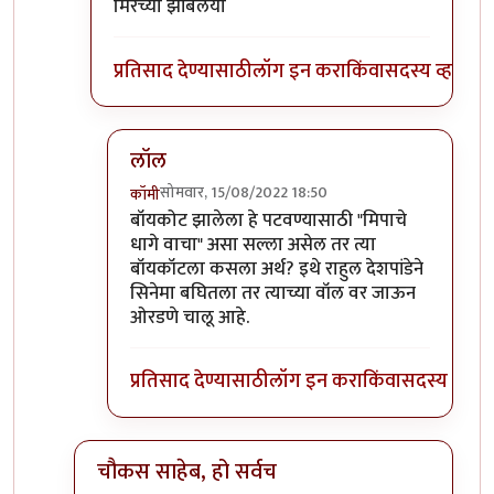
मिरच्या झोंबलया
प्रतिसाद देण्यासाठी
लॉग इन करा
किंवा
सदस्य व्हा
लॉल
सोमवार, 15/08/2022 18:50
कॉमी
In reply to
जरा मिपावरचे जुने धागे वाचा
by
चौकस२
बॉयकोट झालेला हे पटवण्यासाठी "मिपाचे
धागे वाचा" असा सल्ला असेल तर त्या
बॉयकॉटला कसला अर्थ? इथे राहुल देशपांडेने
सिनेमा बघितला तर त्याच्या वॉल वर जाऊन
ओरडणे चालू आहे.
प्रतिसाद देण्यासाठी
लॉग इन करा
किंवा
सदस्य व्हा
चौकस साहेब, हो सर्वच