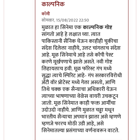
काल्पनिक
कॉमी
सोमवार, 15/08/2022 22:50
In reply to
तो पाकिस्तान कसा हलकट आहे हे
by
मुळात हा सिनेमा एक
काल्पनिक गोष्ट
सांगतो आहे हे लक्षात घ्या. त्यात
पाकिस्तानी सैनिक घेऊन काहीही चुकीचा
संदेश दिलेला नाहीये, उलट चांगलाच संदेश
आहे. मूळ सिनेमाचे आहे तसे कॉपी पेस्ट
करणे मूर्खपणाचे झाले असते. नवी गोष्ट
लिहायलाच हवी. मूळ फॉरेस्ट गंप मध्ये
सुद्धा त्याचे स्पिरिट आहे- गंप सरकारविरोधी
अँटी वॉर प्रोटेस्ट मध्ये गेला असतो, आणि
तिथे चक्क एक सैन्याचा अधिकारी येऊन
त्याच्या भाषणाच्या वेळेस वायरी उचकटून
जातो. मूळ सिनेमात काही फक्त आर्मीचा
उदोउदो नाहीये. आणि मुळात चढ्ढा मधून
भारतीय सैन्याचा अपमान झाला असे म्हणणे
म्हणजे फारच मोठी उडी आहे, असे
सिनेमातल्या प्रसंगाच्या वर्णनावरून वाटते.