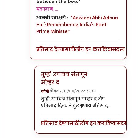
between the two."
मदनबाण.....
आजची स्वाक्षरी
:-
‘Aazaadi Abhi Adhuri
Hai’: Remembering India’s Poet
Prime Minister
प्रतिसाद देण्यासाठी
लॉग इन करा
किंवा
सदस्य व्हा
तुम्ही उगाचच संतापून
ओव्हर द
सोमवार, 15/08/2022 22:39
कॉमी
In reply to
तो पाकिस्तान कसा हलकट आहे हे
by
तुम्ही उगाचच संतापून ओव्हर द टॉप
प्रतिसाद दिल्याने दुर्लक्षणीय प्रतिसाद.
प्रतिसाद देण्यासाठी
लॉग इन करा
किंवा
सदस्य व्हा