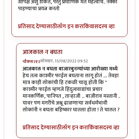
सापेक्ष असु शकते, परंतु प्रमाणिक मत महत्वाचे.. नक्की
पाहण्याचा प्रयत्न करतो
प्रतिसाद देण्यासाठी
लॉग इन करा
किंवा
सदस्य व्हा
आजकाल न बघता
सोमवार, 15/08/2022 09:52
चौकस२१२
In reply to
धन्यवाद... आजकाल न बघता
by
गणेशा
आजकाल न बघता बाजारबुनग्यांच्या आरोळ्या मध्ये
हेच तत्व काश्मीर फाईल बघताना लागू होतं .... तेवहा
मात्र काही लोकांची हि टकळी चालू होती कि "
काश्मीर फाईल म्हणजे हिंदुत्ववाद्यांचा प्रचार
मानकर्णिक, पानिपत , तान्हाजी ... बाजीराव मस्तानी ..
यावर पण मगरीचे अश्रू ढाळणाऱ्या सर्वधर्मभावी
लोकांनी न बघता बहिष्कार घातला होता ! ते चालत ?
प्रतिसाद देण्यासाठी
लॉग इन करा
किंवा
सदस्य व्हा