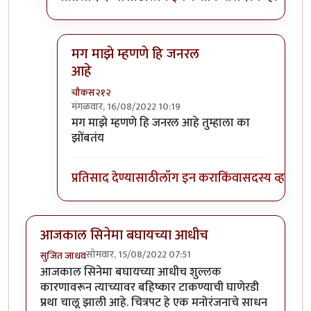
मग माझे म्हणणे हि जनरल
आहे
चौकस२१२
मंगळवार, 16/08/2022 10:19
In reply to
चौकस साहेब, हो सर्वच
by
गणेशा
मग माझे म्हणणे हि जनरल आहे तुम्हाला का
झोंबतंय
प्रतिसाद देण्यासाठी
लॉग इन करा
किंवा
सदस्य व्हा
आजकाल सिनेमा बघायच्या आधीच
सोमवार, 15/08/2022 07:51
सुजित जाधव
आजकाल सिनेमा बघायच्या आधीच शुल्लक
कारणावरून त्याच्यावर बहिष्कार टाकण्याची घाणेरडी
प्रथा चालू झाली आहे. चित्रपट हे एक मनोरंजनाचे साधन