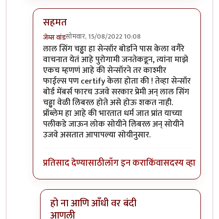
सहमत
सोमवार, 15/08/2022 10:08
जेम्स वांड
In reply to
आजकाल न बघता
by
चौकस२१२
लाल सिंग चढ्ढा हा सेन्सॉर बोर्डाने पास केला वगैरे
वाचनात येतं आहे पुरोगामी जनतेकडून, त्यांना माझे
एकच म्हणणं आहे की सेन्सॉरने तर काश्मीर
फाईल्स पण certify केला होता की ! तेव्हा सेन्सॉर
बोर्ड मेंबर्स फारच उजवे सरकार प्रेमी अन् लाल सिंग
चढ्ढा वेळी लिबरल होते असे होऊ शकत नाही.
प्रॉब्लेम हा आहे की भारतात धर्म जात प्रांत याच्या
पलीकडे जाऊन लोक सोयीने लिबरल अन् सोयीने
उजवे असतात आपापल्या सोयीनुसार.
प्रतिसाद देण्यासाठी
लॉग इन करा
किंवा
सदस्य व्हा
हो ना आणि आँधी वर बंदी
आणली