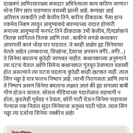
दाखवणं आमिरसारख्या कसदार अभिनेत्याला काय कठिण जाणार?
मोना सिंग छाप पाडण्यात यशस्वी झाली आहे. कणखर आई
अतिशय ताकदीने उभी केलीय तिने. करीना ठीकठाक. पैसा हाच
एकमेव निकष लावून आयुष्याकडे बघण्याच्या नादात होणारी
रूपाच्या आयुष्याची फरपट तिने ठीकठाक उभी केलीय, दिग्दर्शकाने
जितकं सांगितलं तितकं आणि तसं! . बाकीचे सगळे कलाकार
आपापली कामं चोख पार पाडतात. जे काही आक्षेप ह्या सिनेमावर
घेतले आहेत (लष्कराचा, शिखांचा, देशाचा अपमान वगैरे...वगैरे...)
ते सिनेमा बघताना कुठेही जाणवत नाहीत. कथानकाच्या अनुषंगाने
त्या घटना येतात आणि सिमेना कथानकात गुंतवून ठेवण्यात यशस्वी
होत असल्याने त्या घटना घडताना कुठेही काही खटकत नाही. लाल
सिंग चढ्ढा हे पात्र फारच निष्पाप आहे. त्याची निरागसता आणि त्याचं
ते निष्पाप असणं सिनेमा बघताना लक्षात आलं की ह्या सगळ्या बाबी
गौण होऊन जातात. सोशल मीडियाच्या गदारोळात सहभागी न
होता, कुठलेही पूर्वग्रह न ठेवता, कोरी पाटी घेऊन सिनेमा पाहायला
गेल्यास एक नितांत सुंदर सिनेमाचा अनुभव पदरी पडेल. लाल सिंग
चढ्ढा त्या दर्जाचा सिनेमा नक्कीच आहे!