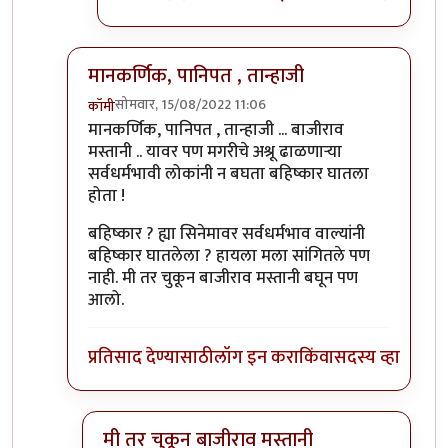
मानकर्णिक, पानिपत , तान्हाजी
सोमवार, 15/08/2022 11:06
कॉमी
In reply to
आजकाल न बघता
by
चौकस२१२
मानकर्णिक, पानिपत , तान्हाजी ... बाजीराव
मस्तानी .. यावर पण मगरीचे अश्रू ढाळणाऱ्या
सर्वधर्मभावी लोकांनी न बघता बहिष्कार घातला
होता !
बहिष्कार ? ह्या सिनेमावर सर्वधर्मभाव वाल्यांनी
बहिष्कार घातलेला ? हायला मला सांगितले पण
नाही. मी तर चुकून बाजीराव मस्तानी बघून पण
आलो.
प्रतिसाद देण्यासाठी
लॉग इन करा
किंवा
सदस्य व्हा
मी तर चुकून बाजीराव मस्तानी