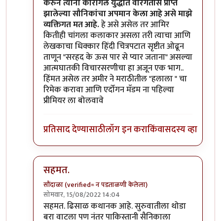
करुन त्यांनी कारगिल युद्धात वीरगतीस प्राप्त
झालेल्या सौनिकांचा अपमान केला आहे असे माझे
व्यक्तिगत मत आहे.
हे असे असेल तर आमिर
कितीही चांगला कलाकार असला तरी त्याचा आणि
लेखकाचा धिक्कार हिंदी चित्रपटात सृष्टीत ओढून
ताणून "सरहद के ऊस पार से प्यार जताना" असल्या
आत्मघातकी विचारसरणीचा हा अजून एक भाग..
हिंमत असेल तर अमीर ने मराठीतील "हलाला " चा
रिमेक करावा आणि एर्दोगन मॅडम ना पहिल्या
प्रीमियर ला बोलवावे
प्रतिसाद देण्यासाठी
लॉग इन करा
किंवा
सदस्य व्हा
सहमत.
सौंदाळा (verified= न पडताळणी केलेला)
सोमवार, 15/08/2022 14:04
In reply to
@ चौकस२१२
by
मदनबाण
सहमत. ढिसाळ कथानक आहे. सुरुवातीला थोडा
बरा वाटला पण नंतर पाकिस्तानी सैनिकाला