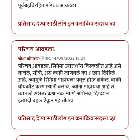
पूर्वग्रहविरहित परिचय आवडला.
प्रतिसाद देण्यासाठी
लॉग इन करा
किंवा
सदस्य व्हा
परिचय आवडला.
रविवार, 14/08/2022 18:24
चौथा कोनाडा
परिचय आवडला. सिनेमा उत्तरार्धात विस्कळीत आहे असे
वाचले, सोत्री, असं काही जाणवलं का ? छान लिहिलं
आहे, ज्यामुळे सिनेमा पाहायला प्रवृत्त होऊ शकेल. बाकी
बॉयकॉट करणाऱ्यांनी करावे, ज्यांना पाहायचा आहे ते
त्यातली सशक्त कथानक आणि अभिनय, दिग्दर्शन
इत्यादी बद्दल ऐकून पहातीलच.
प्रतिसाद देण्यासाठी
लॉग इन करा
किंवा
सदस्य व्हा