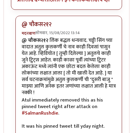
@ चौकस२१२
सोमवार, 15/08/2022 13:14
मदनबाण
In reply to
काही गोष्टी पटल्या नाहीत -
by
चौकस२१२
@ चौकस२१२
लिंक बद्धल धन्यवाद. चड्डी सिंग च्या
वादात अतुल कुलकर्णी चे नाव काही दिवसां पासुन
येत आहे. व्हिडियोत [ तुम्ही दिलेल्या ] अतुलचे काही
जुने ट्विट्स आहेत. काही काळा पूर्वी त्यांच्या ट्विटर
अकाऊंट मध्ये त्यांनी एक छोटा बदल केलेला काही
लोकांच्या लक्षात आला [ तो मी खाली देत आहे. ] या
सर्व घटनाक्रमांमुळे अतुल कुलकर्णी ची "दुसरी बाजु "
माझ्या आणि अनेक इतर जणांच्या लक्षात आली हे मात्र
नक्की !
Atul immediately removed this as his
pinned tweet right after attack on
#SalmanRushdie
.
It was his pinned tweet till yday night.