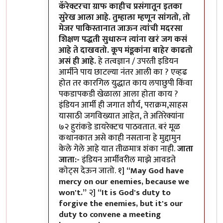
कॅरेक्टरचा ग्राफ काहीच प्रसंगातून इतका
सुरेख आला आहे. तुम्हाला म्हणून सांगतो, तो
मेजर पाकिस्तानात जाऊन त्यांची मदरसा
शिक्षण पद्धती सुधारुन त्यांना खरं जग कसं
आहे ते दाखवतो. कूप मंडूकांना बाहेर काढतो
असं ही आहे.
हे तत्वज्ञान / उपरती इडियन
आर्मीने पाय छाटल्या नंतर आली का ? एव्हढ
होत तर कारगिल युद्धात काय लपाछुपी किंवा
पकडापकडी खेळाला आला होता काय ?
इंडियन आर्मी ही जगात शौर्य, पराक्रम,साहस
यासाठी जगविख्यात आहेत, ते अतिरेक्यांना
७२ हुरांकडे डायरेक्टच पाठवतात. बरं मूळ
कथानकात असे काही नसताना हे मुद्दामुन
केले गेले आहे यात तीळमात्र शंका नाही.
जाता
जाता:-
इंडियन आर्मीवरील माझे आवडते
कोट्स देऊन जातो. १]
“May God have
mercy on our enemies, because we
won't.”
२]
“It is God's duty to
forgive the enemies, but it's our
duty to convene a meeting