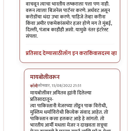
वाचवून त्याचा भारतीय लष्कराला पत्ता पण नाही.
वरून त्याला बिजनेस पार्टनर करणे. अर्धवट असून
करोडोंचा धंदा उभा करणे. पाहिजे तेव्हा करीना
किंवा अमीर एकमेकांसमोर हजर होणे मग ते मुंबई,
दिल्ली, पंजाब काहीही असो. यामुळे नंतर इंटरेस्ट
संपला.
प्रतिसाद देण्यासाठी
लॉग इन करा
किंवा
सदस्य व्हा
मायबोलीवरून
सोमवार, 15/08/2022 21:51
कॉमी
In reply to
सहमत.
by
सौंदाळा (verified= न पडताळणी
मायबोलीवर अमितव ह्यांनी दिलेल्या
प्रतिसादातून-
त्या पाकिस्तानी मेजरच्या तोंडून पाक विरोधी,
मुस्लिम धर्माविरोधी कित्येक संवाद आहेत. तो
पाकिस्तान कसा हलकट आहे हे सांगतो. तो
भारतीय आर्मी मधला मेजर न दाखवता शत्रूचा