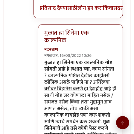
प्रतिसाद देण्यासाठी
लॉग इन करा
किंवा
सदस्य व्हा
मुळात हा सिनेमा एक
काल्पनिक
मदनबाण
मंगळवार, 16/08/2022 10:26
In reply to
मुळात हा सिनेमा एक काल्पनिक
by
मुळात हा सिनेमा एक काल्पनिक गोष्ट
सांगतो आहे हे लक्षात घ्या.
काय सांगता
? काल्पनिक गोष्टीत देखील काहीतरी
लॉजिक असले पाहिजे ना ?
अतिरेक्या
बरोबर बिझनेस करणे हा देशद्रोह आहे
ही
साधी गोष्ट जर कोणाला माहित नसेल /
समजत नसेल किंवा तसा मुद्दामुन आव
आणत असेल, तोच व्यक्ती असा
काल्पनिक वायझेड पणा करु शकतो
आणि त्याचे समर्थन करु शकतो.
मूळ
↑
सिनेमाचे आहे तसे कॉपी पेस्ट करणे