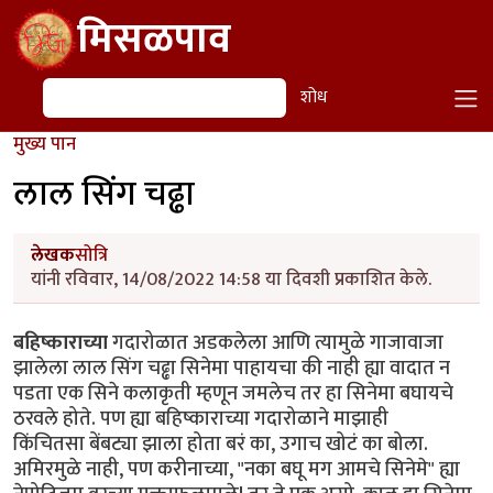
Skip to main content
मिसळपाव
शोध
शोध
मुख्य पान
लाल सिंग चढ्ढा
लेखक
सोत्रि
यांनी रविवार, 14/08/2022 14:58 या दिवशी प्रकाशित केले.
बहिष्काराच्या
गदारोळात अडकलेला आणि त्यामुळे गाजावाजा
झालेला लाल सिंग चढ्ढा सिनेमा पाहायचा की नाही ह्या वादात न
पडता एक सिने कलाकृती म्हणून जमलेच तर हा सिनेमा बघायचे
ठरवले होते. पण ह्या बहिष्काराच्या गदारोळाने माझाही
किंचितसा बेंबट्या झाला होता बरं का, उगाच खोटं का बोला.
अमिरमुळे नाही, पण करीनाच्या, "नका बघू मग आमचे सिनेमे" ह्या