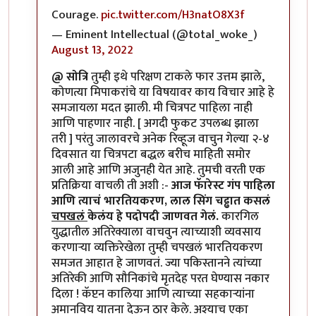
Courage.
pic.twitter.com/H3natO8X3f
— Eminent Intellectual (@total_woke_)
August 13, 2022
@ सोत्रि
तुम्ही इथे परिक्षण टाकले फार उत्तम झाले,
कोणत्या मिपाकरांचे या विषयावर काय विचार आहे हे
समजायला मदत झाली. मी चित्रपट पाहिला नाही
आणि पाहणार नाही. [ अगदी फुकट उपलब्ध झाला
तरी ] परंतु जालावरचे अनेक रिव्हूज वाचुन गेल्या २-४
दिवसात या चित्रपटा बद्धल बरीच माहिती समोर
आली आहे आणि अजुनही येत आहे. तुमची वरती एक
प्रतिक्रिया वाचली ती अशी :-
आज फॅारेस्ट गंप पाहिला
आणि त्याचं भारतियकरण, लाल सिंग चढ्ढात कसलं
चपखलं
केलंय हे पदोपदी जाणवत गेलं.
कारगिल
युद्धातील अतिरेक्याला वाचवुन त्याच्याशी व्यवसाय
करणार्‍या व्यक्तिरेखेला तुम्ही चपखलं भारतियकरण
समजत आहात हे जाणवतं. ज्या पकिस्तानने त्यांच्या
अतिरेकी आणि सौनिकांचे मृतदेह परत घेण्यास नकार
दिला ! कॅप्टन कालिया आणि त्याच्या सहकार्‍यांना
अमानविय यातना देऊन ठार केले. अश्याच एका