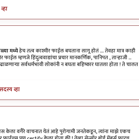
व्हा
ा
by
गणेशा
्या मध्ये
हेच तत्व काश्मीर फाईल बघताना लागू होतं .... तेवहा मात्र काही
फाईल म्हणजे हिंदुत्ववाद्यांचा प्रचार मानकर्णिक, पानिपत , तान्हाजी ...
ू ढाळणाऱ्या सर्वधर्मभावी लोकांनी न बघता बहिष्कार घातला होता ! ते चालत
सदस्य व्हा
y
चौकस२१२
े पास केला वगैरे वाचनात येतं आहे पुरोगामी जनतेकडून, त्यांना माझे एकच
र फाईल्स पण certify केला होता की ! तेव्हा सेन्सॉर बोर्ड मेंबर्स फारच