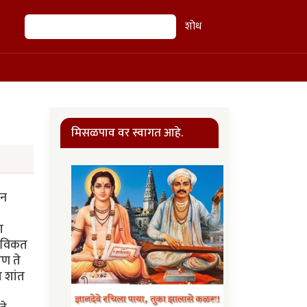
शोध
शोध
मिसळपाव वर स्वागत आहे.
 न
ा
क विकत
पण ते
य शांत