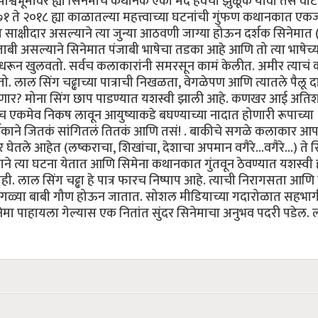
ार्श्वभूमीवर ह्या सिनेमाचे कथानक एका मंद हवेची झुळूक यावी तसे वाट
१९७१ ते २०१८ ह्या काळातल्या महत्त्वाच्या घटनांची गुंफण कथानकात एक
्षीदार असल्याने त्या जुन्या आठवणी जाग्या होऊन दर्शक सिनेमात (प
पंजाबी असल्याने सिनेमात पंजाबी भाषेचा तडका आहे आणि तो त्या भाषेच्
लून धरून खुलवतो. सर्वच कलाकारांनी समरसून कामं केलीत. अमीर त्याचं
 लाल सिंग चढ्ढाच्या पात्राची निखळता, वेगळेपण आणि त्यातले पैलू 
णार? मोना सिंग छाप पाडण्यात यशस्वी झाली आहे. कणखर आई अति
 एकमेव निकष लावून आयुष्याकडे बघण्याच्या नादात होणारी रूपाच्या
्शकाने जितकं सांगितलं तितकं आणि तसं! . बाकीचे सगळे कलाकार आ
 घेतले आहेत (लष्कराचा, शिखांचा, देशाचा अपमान वगैरे...वगैरे...) ते 
ने त्या घटना येतात आणि सिमेना कथानकात गुंतवून ठेवण्यात यशस्वी
 लाल सिंग चढ्ढा हे पात्र फारच निष्पाप आहे. त्याची निरागसता आणि त्
ा सगळ्या बाबी गौण होऊन जातात. सोशल मीडियाच्या गदारोळात सहभाग
सिनेमा पाहायला गेल्यास एक नितांत सुंदर सिनेमाचा अनुभव पदरी पडेल.