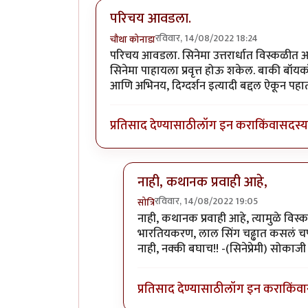
परिचय आवडला.
रविवार, 14/08/2022 18:24
चौथा कोनाडा
परिचय आवडला. सिनेमा उत्तरार्धात विस्कळीत आह
सिनेमा पाहायला प्रवृत्त होऊ शकेल. बाकी बॉयक
आणि अभिनय, दिग्दर्शन इत्यादी बद्दल ऐकून पह
प्रतिसाद देण्यासाठी
लॉग इन करा
किंवा
सदस्य 
नाही, कथानक प्रवाही आहे,
रविवार, 14/08/2022 19:05
सोत्रि
In reply to
परिचय आवडला.
by
चौथा 
नाही, कथानक प्रवाही आहे, त्यामुळे विस
भारतियकरण, लाल सिंग चढ्ढात कसलं चपख
नाही, नक्की बघाच!! -(सिनेप्रेमी) सोकाजी
प्रतिसाद देण्यासाठी
लॉग इन करा
किंवा