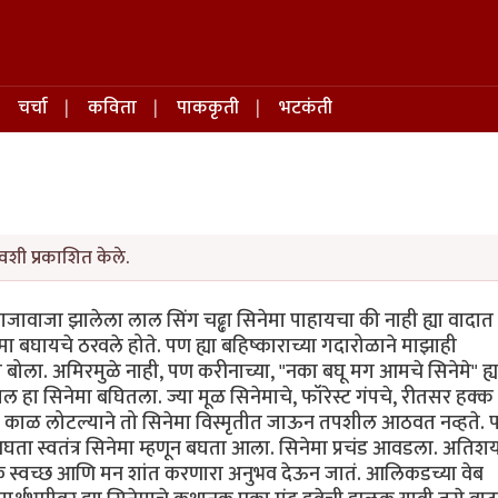
चर्चा
कविता
पाककृती
भटकंती
वशी प्रकाशित केले.
ावाजा झालेला लाल सिंग चढ्ढा सिनेमा पाहायचा की नाही ह्या वादात
 बघायचे ठरवले होते. पण ह्या बहिष्काराच्या गदारोळाने माझाही
ा बोला. अमिरमुळे नाही, पण करीनाच्या, "नका बघू मग आमचे सिनेमे" ह्य
ल हा सिनेमा बघितला. ज्या मूळ सिनेमाचे, फॉरेस्ट गंपचे, रीतसर हक्
बराच काळ लोटल्याने तो सिनेमा विस्मृतीत जाऊन तपशील आठवत नव्हते. 
न बघता स्वतंत्र सिनेमा म्हणून बघता आला. सिनेमा प्रचंड आवडला. अतिश
एक स्वच्छ आणि मन शांत करणारा अनुभव देऊन जातं. आलिकडच्या वेब