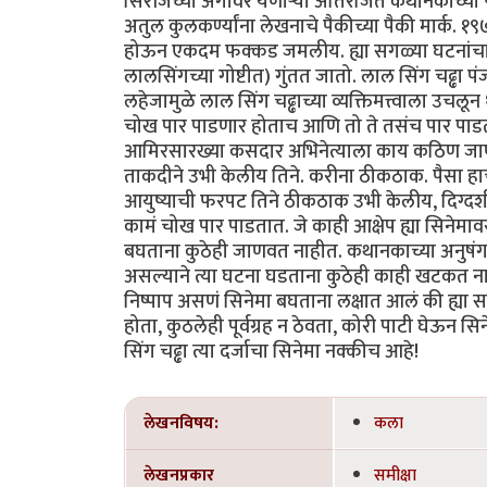
सिरीजच्या अंगावर येणाऱ्या अतिरंजित कथानकांच्या प
अतुल कुलकर्ण्यांना लेखनाचे पैकीच्या पैकी मार्क. 
होऊन एकदम फक्कड जमलीय. ह्या सगळ्या घटनांचा साक
लालसिंगच्या गोष्टीत) गुंतत जातो. लाल सिंग चढ्ढा 
लहेजामुळे लाल सिंग चढ्ढाच्या व्यक्तिमत्त्वाला उच
चोख पार पाडणार होताच आणि तो ते तसंच पार पाडतो.
आमिरसारख्या कसदार अभिनेत्याला काय कठिण जा
ताकदीने उभी केलीय तिने. करीना ठीकठाक. पैसा हाच
आयुष्याची फरपट तिने ठीकठाक उभी केलीय, दिग्दर
कामं चोख पार पाडतात. जे काही आक्षेप ह्या सिनेमावर
बघताना कुठेही जाणवत नाहीत. कथानकाच्या अनुषंगा
असल्याने त्या घटना घडताना कुठेही काही खटकत नाही.
निष्पाप असणं सिनेमा बघताना लक्षात आलं की ह्य
होता, कुठलेही पूर्वग्रह न ठेवता, कोरी पाटी घेऊन 
सिंग चढ्ढा त्या दर्जाचा सिनेमा नक्कीच आहे!
लेखनविषय:
कला
लेखनप्रकार
समीक्षा