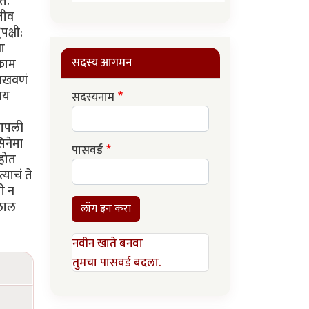
ते.
जीव
क्षी:
या
सदस्य आगमन
 काम
दाखवणं
शय
सदस्यनाम
पापली
सिनेमा
पासवर्ड
 होत
याचं ते
ी न
 लाल
लॉग इन करा
नवीन खाते बनवा
तुमचा पासवर्ड बदला.