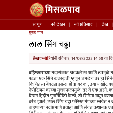
Skip to main content
मिसळपाव
Main navigation
स्वगृह
नवे लेखन
नवे प्रतिसाद
लेख
मुख्य पान
लाल सिंग चढ्ढा
लेखक
सोत्रि
यांनी रविवार, 14/08/2022 14:58 या दि
बहिष्काराच्या
गदारोळात अडकलेला आणि त्यामुळे गाज
पडता एक सिने कलाकृती म्हणून जमलेच तर हा सिनेमा
किंचितसा बेंबट्या झाला होता बरं का, उगाच खोटं क
नेपोटिजम वरच्या मुक्ताफळामुळे! तर ते एक असो. का
घेऊन हिंदीत पुनर्निर्मिती केली, तो सिनेमा बघून 
बरंच झालं, लाल सिंग चढ्ढा फॉरेस्ट गंपच्या छायेत 
वाहणाऱ्या नदीप्रमाणे प्रवाही आणि संयत कथानक 