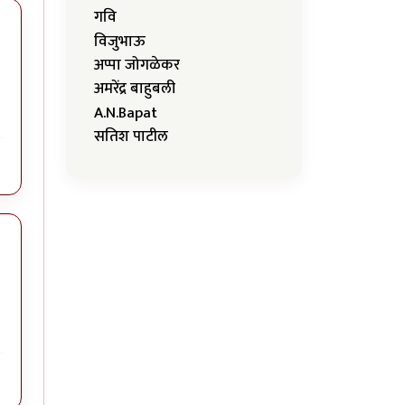
गवि
विजुभाऊ
अप्पा जोगळेकर
अमरेंद्र बाहुबली
A.N.Bapat
सतिश पाटील