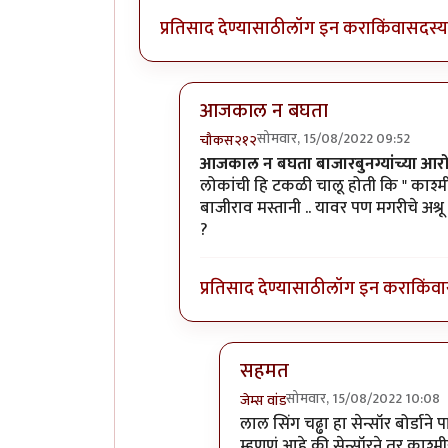
प्रतिसाद देण्यासाठी
लॉग इन करा
किंवा
सदस्य 
आजकाल न बघता
सोमवार, 15/08/2022 09:52
चौकस२१२
In reply to
धन्यवाद... आजकाल न बघत
आजकाल न बघता बाजारबुनग्यांच्या आरोळ
लोकांची हि टकळी चालू होती कि " काश्मीर 
बाजीराव मस्तानी .. यावर पण मगरीचे अश्र
?
प्रतिसाद देण्यासाठी
लॉग इन करा
किंवा
सहमत
सोमवार, 15/08/2022 10:08
जेम्स वांड
In reply to
आजकाल न बघता
b
लाल सिंग चढ्ढा हा सेन्सॉर बोर्डान
म्हणणं आहे की सेन्सॉरने तर काश्मी