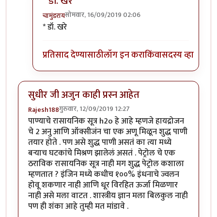
* डॉ. खरे
सोमवार, 16/09/2019 02:06
चामुंडराय
In reply to
अहो डॉ. खिरे, तुम्ही डॉक्टर आहात कि इंजिनिअर
* डॉ. खरे
प्रतिसाद देण्यासाठी
लॉग इन करा
किंवा
सदस्य व्हा
सुधीर जी अजुन काही प्रस्न आहेत
गुरुवार, 12/09/2019 12:27
Rajesh188
पाण्याचे रासायनिक सूत्र h2o हे आहे म्हणजे हायद्रोजन
चे 2 अनु आणि ऑक्सीजंन चा एक अणू मिळून शुद्ध पाणी
तयार होते . पण असे शुद्ध पाणी असतं का त्या मध्ये
बऱ्याच घटकांचे मिश्रण झालेलं असतं . पेट्रोल चे एक
ठराविक रासायनिक सूत्र नाही मग शुद्ध पेट्रोल कशाला
म्हणतात ? इंजिन मध्ये कधीच १००% इंधनाचे ज्वलन
होवू शकणार नाही आणि धूर विरहित ऊर्जा मिळणार
नाही असे मला वाटत . शास्त्रीय ज्ञान मला बिलकुल नाही
पण ही शंका आहे तुम्ही मत मांडावे .