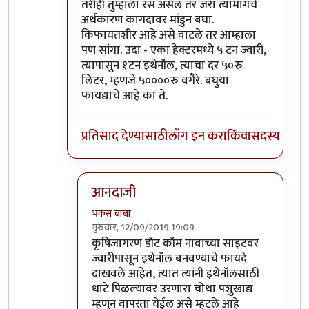
तरीही तुम्हाला रस असेल तर जरा त्यामागचे
अर्थकारण कागदावर मांडुन बघा.
किफायतशीर आहे असे वाटले तर आम्हाला
पण सांगा. उदा - एका हेक्टरमध्ये ५ टन ज्वारी,
त्यापासुन १टन इथेनॉल, त्याचा दर ५०रु
लिटर, म्हणजे ५००००रु वगैरे. बघुया
फायद्याचे आहे का ते.
प्रतिसाद देण्यासाठी
लॉग इन करा
किंवा
सदस्य व्हा
आनंदाजी
भंकस बाबा
गुरुवार, 12/09/2019 19:09
In reply to
तसा विषय नाही तो. उसापासुन
by
आनन्
कृषिजागरण डॉट कॉम नावाच्या साइटवर
ज्वारीपासून इथेनॉल बनवण्याचे फायदे
दाखवले आहेत, त्यात त्यांनी इथेनॉलसाठी
धाटे पिळल्यावर उरणारा चोथा पशुखाद्य
म्हणुन वापरता येईल असे म्हटले आहे