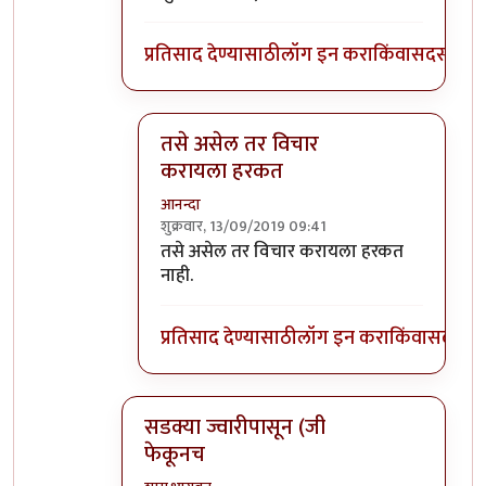
प्रतिसाद देण्यासाठी
लॉग इन करा
किंवा
सदस्य व्हा
तसे असेल तर विचार
करायला हरकत
आनन्दा
शुक्रवार, 13/09/2019 09:41
In reply to
आनंदाजी
by
भंकस बाबा
तसे असेल तर विचार करायला हरकत
नाही.
प्रतिसाद देण्यासाठी
लॉग इन करा
किंवा
सदस्य व्
सडक्या ज्वारीपासून (जी
फेकूनच