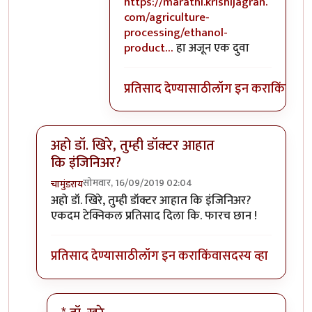
In reply to
मी कुठे पिकापासून ज्वारी
by
सु
https://marathi.krishijagran.
com/agriculture-
processing/ethanol-
product…
हा अजून एक दुवा
प्रतिसाद देण्यासाठी
लॉग इन करा
किंवा
सदस
अहो डॉ. खिरे, तुम्ही डॉक्टर आहात
कि इंजिनिअर?
सोमवार, 16/09/2019 02:04
चामुंडराय
In reply to
येथे चर्चा करणाऱ्या बहुसंख्य
by
सुबोध खरे
अहो डॉ. खिरे, तुम्ही डॉक्टर आहात कि इंजिनिअर?
एकदम टेक्निकल प्रतिसाद दिला कि. फारच छान !
प्रतिसाद देण्यासाठी
लॉग इन करा
किंवा
सदस्य व्हा