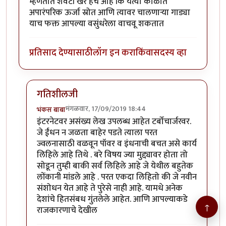
म्हणतात शेवटी खरे हेच आहे कि येत्या काळात
अपारंपरिक ऊर्जा स्रोत आणि त्यावर चालणाऱ्या गाड्या
याच फक्त आपल्या वसुंधरेला वाचवू शकतात
प्रतिसाद देण्यासाठी
लॉग इन करा
किंवा
सदस्य व्हा
गतिशीलजी
मंगळवार, 17/09/2019 18:44
भंकस बाबा
In reply to
डॉ. खरे सोडले तर बऱ्याच
by
गतीशील
इंटरनेटवर असंख्य लेख उपलब्ध आहेत टर्बोचार्जरवर.
जे ईंधन न जळता बाहेर पडते त्याला परत
ज्वलनासाठी वळवून पॉवर व इंधनाची बचत असे कार्य
लिहिले आहे तिथे . बरे विषय ज्या मुद्द्यावर होता तो
सोडून तुम्ही बाकी सर्व लिहिले आहे जे येथील बहुतेक
लोंकानी मांडले आहे . परत एकदा लिहितो की जे नवीन
संशोधन येत आहे ते पुरेसे नाही आहे. यामधे अनेक
देशांचे हितसंबध गुंतलेले आहेत. आणि आपल्याकडे
↑
राजकारणाचे देखील