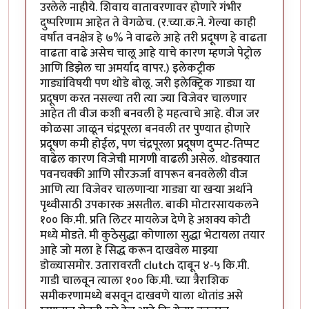
उरलेले नाहीये. शिवाय वातावरणावर होणारे गंभीर
दुष्परिणाम आहेत ते वेगळेच. (र.च्या.क.ने. गेल्या काही
वर्षात वनक्षेत्र हे ७% ने वाढले आहे तरी प्रदूषण हे वाढता
वाढता वाढे असेच चालू आहे याचे कारण म्हणजे पेट्रोल
आणि डिझेल चा अमर्याद वापर.) इलेकट्रीक
गाड्यांविषयी पण थोडे बोलू. जरी इलेक्ट्रिक गाड्या या
प्रदूषण करत नसल्या तरी त्या ज्या विजेवर चालणार
आहेत ती वीज कशी बनवली हे महत्वाचे आहे. वीज जर
कोळसा जाळून चंद्रपूरला बनवली तर पुण्यात होणारे
प्रदूषण कमी होईल, पण चंद्रपूरला प्रदूषण दुप्पट-तिप्पट
वाढेल कारण विजेची मागणी वाढली असेल. थोडक्यात
पवनचक्की आणि सौरऊर्जा वापरून बनवलेली वीज
आणि त्या विजेवर चालणाऱ्या गाड्या या खऱ्या अर्थाने
पृथ्वीसाठी उपकारक असतील. बाकी मोटारसायकलने
१०० कि.मी. प्रति लिटर मायलेज देणे हे अशक्य कोटी
मध्ये मोडते. मी कुठेसुद्धा कोणाला सुद्धा भेटायला तयार
आहे जो मला हे सिद्ध करून दाखवेल माझ्या
डोळ्यासमोर. उतारावरती clutch दाबून ४-५ कि.मी.
गाडी चालवून त्याला १०० कि.मी. च्या त्रैराशिक
समीकरणामध्ये बसवून दाखवणे याला थोतांड असे