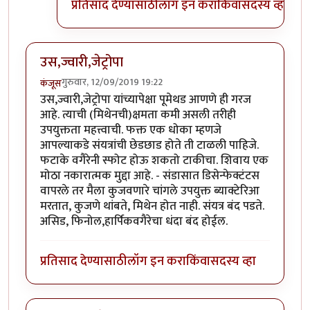
प्रतिसाद देण्यासाठी
लॉग इन करा
किंवा
सदस्य व्हा
उस,ज्वारी,जेट्रोपा
गुरुवार, 12/09/2019 19:22
कंजूस
उस,ज्वारी,जेट्रोपा यांच्यापेक्षा पूमेथड आणणे ही गरज
आहे. त्याची (मिथेनची)क्षमता कमी असली तरीही
उपयुक्तता महत्त्वाची. फक्त एक धोका म्हणजे
आपल्याकडे संयत्रांची छेडछाड होते ती टाळली पाहिजे.
फटाके वगैरेनी स्फोट होऊ शकतो टाकीचा. शिवाय एक
मोठा नकारात्मक मुद्दा आहे. - संडासात डिसेन्फेक्टंटस
वापरले तर मैला कुजवणारे चांगले उपयुक्त ब्याक्टेरिआ
मरतात, कुजणे थांबते, मिथेन होत नाही. संयत्र बंद पडते.
असिड, फिनोल,हार्पिकवगैरेचा धंदा बंद होईल.
प्रतिसाद देण्यासाठी
लॉग इन करा
किंवा
सदस्य व्हा