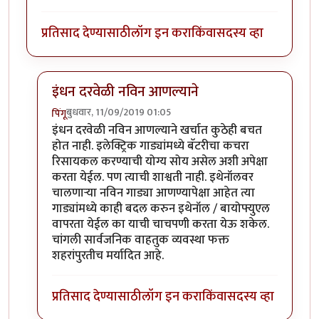
प्रतिसाद देण्यासाठी
लॉग इन करा
किंवा
सदस्य व्हा
इंधन दरवेळी नविन आणल्याने
बुधवार, 11/09/2019 01:05
पिंगू
In reply to
एक वेगळाच मुद्दा
by
राजेंद्र मेहेंदळे
इंधन दरवेळी नविन आणल्याने खर्चात कुठेही बचत
होत नाही. इलेक्ट्रिक गाड्यांमध्ये बॅटरीचा कचरा
रिसायकल करण्याची योग्य सोय असेल अशी अपेक्षा
करता येईल. पण त्याची शाश्वती नाही. इथेनॉलवर
चालणार्‍या नविन गाड्या आणण्यापेक्षा आहेत त्या
गाड्यांमध्ये काही बदल करुन इथेनॉल / बायोफ्युएल
वापरता येईल का याची चाचपणी करता येऊ शकेल.
चांगली सार्वजनिक वाहतुक व्यवस्था फक्त
शहरांपुरतीच मर्यादित आहे.
प्रतिसाद देण्यासाठी
लॉग इन करा
किंवा
सदस्य व्हा