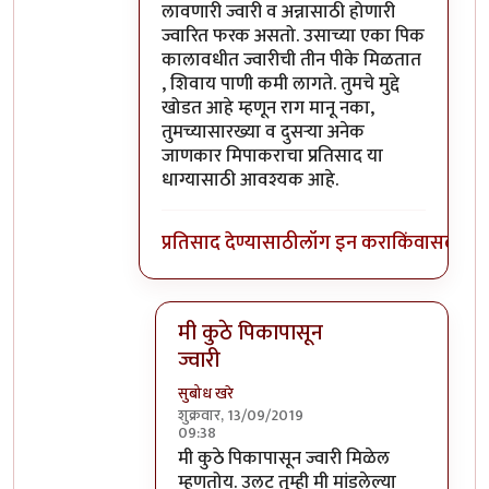
लावणारी ज्वारी व अन्नासाठी होणारी
ज्वारित फरक असतो. उसाच्या एका पिक
कालावधीत ज्वारीची तीन पीके मिळतात
, शिवाय पाणी कमी लागते. तुमचे मुद्दे
खोडत आहे म्हणून राग मानू नका,
तुमच्यासारख्या व दुसऱ्या अनेक
जाणकार मिपाकराचा प्रतिसाद या
धाग्यासाठी आवश्यक आहे.
प्रतिसाद देण्यासाठी
लॉग इन करा
किंवा
सदस्य व्
मी कुठे पिकापासून
ज्वारी
सुबोध खरे
शुक्रवार, 13/09/2019
09:38
In reply to
खरे साहेब,
by
भंकस बाबा
मी कुठे पिकापासून ज्वारी मिळेल
म्हणतोय. उलट तुम्ही मी मांडलेल्या