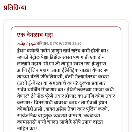
प्रतिक्रिया
एक वेगळाच मुद्दा
शनिवार, 07/09/2019 22:56
राजेंद्र मेहेंदळे
ईंधन दरवेळी नवीन आणुन खर्च खरेच कमी होतो का?
म्हणजे पेट्रोल पेक्षा डिझेल स्वस्त पण गाडी एक दोन
लाखाने महाग. सी.एन.जी त्याहुन स्वस्त पण ईन्शुरन्स
आणि ईंजिन महाग. आता ईलेक्ट्रिक गाड्या येणार पण
त्यांच्या बॅटरी एफिशियन्सी, बॅटरी गेल्यानंतरचा कचरा
(जशी ई-वेस्ट) या सगळ्याचे काय? दुरच्या प्रवासात
सर्वत्र चार्जिंग मिळणार का? ईथेनॉलवरच्या गाड्या कधी
येणार? ईथेनॉल पुरेसे तयार होणार का आणि कोण तयार
करणार? वितरणाची व्यवस्था काय? त्याऐवजी ईंधन
कोणतेही असो , शक्य असेल तेव्हा कार पुलिंग करणे,
सार्वजनिक वाहतुक व्यवस्था वापरणे, जवळच्या
कामासाठी पायी चालत जाणे हे सोपे उपाय वाटत
नाहित का?