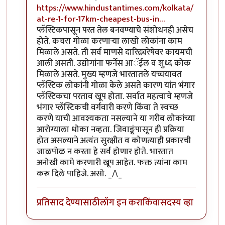
https://www.hindustantimes.com/kolkata/
at-re-1-for-17km-cheapest-bus-in…
प्लॅस्टिकपासून परत तेल बनवण्याचे संशोधनही असेच
होते. कचरा गोळा करणाऱ्या लाखो लोकांना काम
मिळाले असते. ती सर्व माणसे दारिद्र्यरेषेवर कायमची
आली असती. उद्योगांना फर्नेस आॅईल व शुध्द कोक
मिळाले असते. मुख्य म्हणजे भारतातले यच्चयावत
प्लॅस्टिक लोकांनी गोळा केले असते कारण यांत भंगार
प्लॅस्टिकचा परताव खूप होता. सर्वात महत्वाचे म्हणजे
भंगार प्लॅस्टिकची वर्गवारी करणे किंवा ते स्वच्छ
करणे याची आवश्यकता नसल्याने या गरीब लोकांच्या
आरोग्याला धोका नव्हता. जिवाङूंपासून ही प्रक्रिया
होत असल्याने अत्यंत सुरक्षीत व कोणत्याही प्रकारची
जाळपोळ न करता हे सर्व होणार होते. भारतात
अनोखी कामे करणारी खूप आहेत. फक्त त्यांना काम
करू दिले पाहिजे. असो. _/\_
प्रतिसाद देण्यासाठी
लॉग इन करा
किंवा
सदस्य व्हा