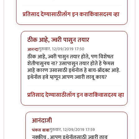
प्रतिसाद देण्यासाठी
लॉग इन करा
किंवा
सदस्य व्हा
ठीक आहे, ज्वरी पासुन तयार
गुरुवार, 12/09/2019 17:50
आनन्दा
In reply to
खरे साहेब,
by
भंकस बाबा
ठीक आहे, ज्वरी पासुन तयार होते, पण विशेषतः
शेतीपासुनच ना? उसापासुन तयार होते हे फेमस
आहे कारण उसासाठी इथेनोल हे बाय-प्रॉदक्ट आहे.
इथेनॉल हवे म्हणून आपण ज्वारी लावू काय?
प्रतिसाद देण्यासाठी
लॉग इन करा
किंवा
सदस्य व्हा
आनंदाजी
गुरुवार, 12/09/2019 17:59
भंकस बाबा
In reply to
ठीक आहे, ज्वरी पासुन तयार
by
आनन्दा
नक्कीच , आपण इथेनॉलसाठी ज्वारी लावू