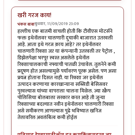
खरी गरज काय!
बुधवार, 11/09/2019 23:09
भंकस बाबा
हल्लीच एक बातमी वाचली होती कि टीवीएस मोटर्सने
फक्त इथेनॉलवर चालणारी दुचाकी बाजारात उतरवली
आहे. आता इथे गरज क़ाय आहे? तर इथेनॉलवर
चालणारी रिक्शा जऱ या कंपन्यानी उतरवली तर पेट्रोल ,
डिझेलपेक्षा भरपूर स्वस्त असलेले इथेनॉल
रिक्शाचालकाची नफ्याची पातळी उंचावेल. तुलनेने कमी
प्रदूषण होत असल्यामुळे पर्यावरण पूरक असेल. पण असा
प्रयत्न होताना दिसत नाही. या रिक्शा जर इथेनॉल
उत्पादन करणाऱ्या कारखान्याना सब्सिडी बेसिसवर
पुरवल्यास यांच्या वापराला चालना मिळेल. ज्या स्क्रैप
पॉलिसिचा बोलबाला सरकार करत आहे ती जुन्या
रिक्शाच्या बदल्यात नवीन इथेनॉलवर चालणारी रिक्शा
असे समीकरण आणल्यास पुढे भविष्यात खनिज
तेलावरिल अवलंबित्व कमी होईल