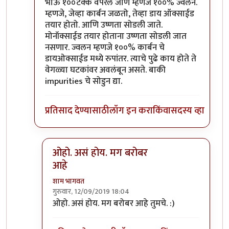
In reply to
कोणतीही शक्ति रूपांतरित
by
शाम भागवत
भाऊ १००टक्के वपरले जाणे म्हणजे १००% ज्वलन.
म्हणजे, जेव्हा कार्बन जळतो, तेव्हा डाय ऑक्साईड
तयार होतो. आणि उष्णता सोडली जाते.
मोनॉक्साईड तयार होताना उष्णता सोडली जात
नसणार. ज्वलन म्हणजे १००% कार्बन चे
डायओक्साईड मध्ये रुपांतर. त्याचे पुढे काय होते ते
वेगळ्या घटकांवर अवलंबून असते. बाकी
impurities चे सोडुन द्या.
प्रतिसाद देण्यासाठी
लॉग इन करा
किंवा
सदस्य व्हा
ओहो. असं होय. मग बरोबर
आहे
शाम भागवत
गुरुवार, 12/09/2019 18:04
In reply to
भाऊ १००टक्के वपरले जाणे
by
आनन्दा
ओहो. असं होय. मग बरोबर आहे तुमचे. :)