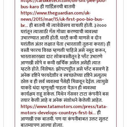
https://carbiketech.com/oh-sht-pee-poo-
bus-karo
ही गार्डिअनची बातमी
https://www.theguardian.com/uk-
news/2015/mar/15/uk-first-poo-bio-bus-
br…
ही बातमी मी त्यावेळेसच वाचली होती. ३२०००
घरांतून त्यासाठी गॅस गोळा करण्याची व्यवस्था
उभारण्यात आली होती. घरटी कमी माणसे व दोन
घरांतील अंतर लक्षात घेता (भारताशी तुलना करता) ही
वस्ती फारच विरळ म्हणली पाहिजे असे नमूद करून,
भारतासारख्या दाट लोकवस्तीतून हे प्लॅंट उभारणे
आणखी सोपे व कमी खर्चिक असेल असेही त्यात
म्हटले होते. विशेषत: झोपटपट्टीत असे प्लॅंट बसवणे हे
अनेक दृष्टिने फायदेशीर व स्वच्छतेच्या दृष्टिने अत्युतम
ठरेल व ही सर्व व्यवस्था पैसेही मिळवून देईल. त्यामुळे
याकडे धंदा म्हणूनही पाहता येऊन ही व्यवस्था
कार्यक्षम राहू शकेल. मिथेन गॅसवर टाटा कंपनीने बस
तयार केली आहे व अनेक संशोधने केलेली आहेत.
https://www.tatamotors.com/press/tata-
motors-develops-countrys-first-bi…
ही
आणखी एक बातमी. पण या कंपनीबाबत उलट सुलट
बातम्यापण आल्या होत्या.