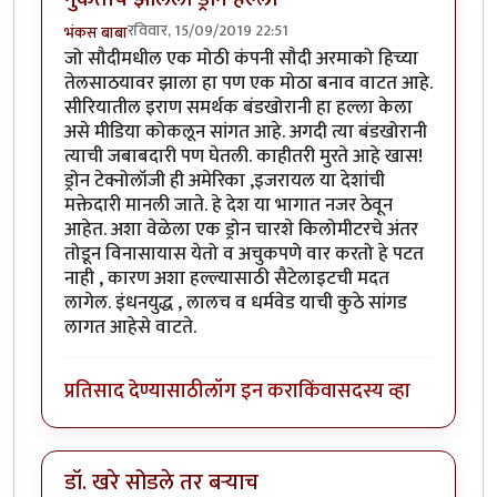
रविवार, 15/09/2019 22:51
भंकस बाबा
जो सौदीमधील एक मोठी कंपनी सौदी अरमाको हिच्या
तेलसाठयावर झाला हा पण एक मोठा बनाव वाटत आहे.
सीरियातील इराण समर्थक बंडखोरानी हा हल्ला केला
असे मीडिया कोकलून सांगत आहे. अगदी त्या बंडखोरानी
त्याची जबाबदारी पण घेतली. काहीतरी मुरते आहे खास!
ड्रोन टेक्नोलॉजी ही अमेरिका ,इजरायल या देशांची
मक्तेदारी मानली जाते. हे देश या भागात नजर ठेवून
आहेत. अशा वेळेला एक ड्रोन चारशे किलोमीटरचे अंतर
तोडून विनासायास येतो व अचुकपणे वार करतो हे पटत
नाही , कारण अशा हल्ल्यासाठी सैटेलाइटची मदत
लागेल. इंधनयुद्ध , लालच व धर्मवेड याची कुठे सांगड
लागत आहेसे वाटते.
प्रतिसाद देण्यासाठी
लॉग इन करा
किंवा
सदस्य व्हा
डॉ. खरे सोडले तर बऱ्याच