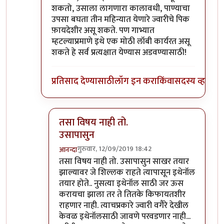
शकतो, उसाला लागणारा कालावधी, पाण्याचा
उपसा बघता तीन महिन्यात येणारे ज्वारीचे पिक
फ़ायदेशीर असू शकते. पण गाभ्यात
म्हटल्याप्रमाणे इथे एक मोठी लॉबी कार्यरत असू
शकते हे सर्व प्रत्यक्षात येण्यास अडवण्यासाठी!
प्रतिसाद देण्यासाठी
लॉग इन करा
किंवा
सदस्य व्हा
तसा विषय नाही तो.
उसापासुन
गुरुवार, 12/09/2019 18:42
आनन्दा
In reply to
आनंदाजी
by
भंकस बाबा
तसा विषय नाही तो. उसापासुन साखर तयार
झाल्यावर जे शिल्लक राहते त्यापासून इथेनॉल
तयार होते.. नुसत्या इथेनॉल साठी जर ऊस
करायचा झाला तर ते तितके किफायतशीर
राहणार नाही. त्याचप्रकारे ज्वारी वगैरे देखील
केवळ इथेनॉलसाठी जावणे परवडणार नाही...