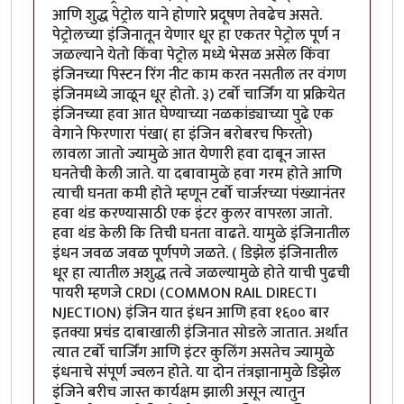
आणि शुद्ध पेट्रोल याने होणारे प्रदूषण तेवढेच असते.
पेट्रोलच्या इंजिनातून येणार धूर हा एकतर पेट्रोल पूर्ण न
जळल्याने येतो किंवा पेट्रोल मध्ये भेसळ असेल किंवा
इंजिनच्या पिस्टन रिंग नीट काम करत नसतील तर वंगण
इंजिनमध्ये जाळून धूर होतो. ३) टर्बो चार्जिंग या प्रक्रियेत
इंजिनच्या हवा आत घेण्याच्या नळकांड्याच्या पुढे एक
वेगाने फिरणारा पंखा( हा इंजिन बरोबरच फिरतो)
लावला जातो ज्यामुळे आत येणारी हवा दाबून जास्त
घनतेची केली जाते. या दबावामुळे हवा गरम होते आणि
त्याची घनता कमी होते म्हणून टर्बो चार्जरच्या पंख्यानंतर
हवा थंड करण्यासाठी एक इंटर कुलर वापरला जातो.
हवा थंड केली कि तिची घनता वाढते. यामुळे इंजिनातील
इंधन जवळ जवळ पूर्णपणे जळते. ( डिझेल इंजिनातील
धूर हा त्यातील अशुद्ध तत्वे जळल्यामुळे होते याची पुढची
पायरी म्हणजे CRDI (COMMON RAIL DIRECTI
NJECTION) इंजिन यात इंधन आणि हवा १६०० बार
इतक्या प्रचंड दाबाखाली इंजिनात सोडले जातात. अर्थात
त्यात टर्बो चार्जिंग आणि इंटर कुलिंग असतेच ज्यामुळे
इंधनाचे संपूर्ण ज्वलन होते. या दोन तंत्रज्ञानामुळे डिझेल
इंजिने बरीच जास्त कार्यक्षम झाली असून त्यातुन