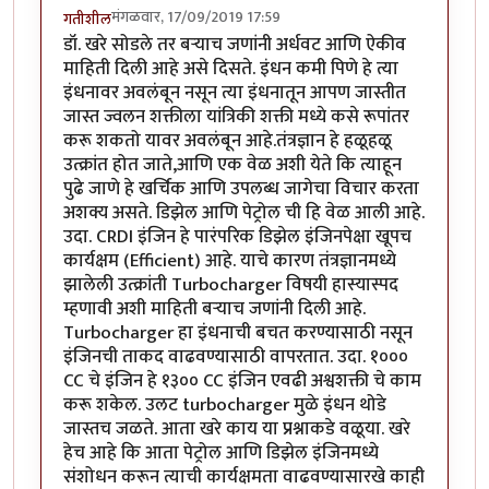
मंगळवार, 17/09/2019 17:59
गतीशील
डॉ. खरे सोडले तर बऱ्याच जणांनी अर्धवट आणि ऐकीव
माहिती दिली आहे असे दिसते. इंधन कमी पिणे हे त्या
इंधनावर अवलंबून नसून त्या इंधनातून आपण जास्तीत
जास्त ज्वलन शक्तीला यांत्रिकी शक्ती मध्ये कसे रूपांतर
करू शकतो यावर अवलंबून आहे.तंत्रज्ञान हे हळूहळू
उत्क्रांत होत जाते,आणि एक वेळ अशी येते कि त्याहून
पुढे जाणे हे खर्चिक आणि उपलब्ध जागेचा विचार करता
अशक्य असते. डिझेल आणि पेट्रोल ची हि वेळ आली आहे.
उदा. CRDI इंजिन हे पारंपरिक डिझेल इंजिनपेक्षा खूपच
कार्यक्षम (Efficient) आहे. याचे कारण तंत्रज्ञानमध्ये
झालेली उत्क्रांती Turbocharger विषयी हास्यास्पद
म्हणावी अशी माहिती बऱ्याच जणांनी दिली आहे.
Turbocharger हा इंधनाची बचत करण्यासाठी नसून
इंजिनची ताकद वाढवण्यासाठी वापरतात. उदा. १०००
CC चे इंजिन हे १३०० CC इंजिन एवढी अश्वशक्ती चे काम
करू शकेल. उलट turbocharger मुळे इंधन थोडे
जास्तच जळते. आता खरे काय या प्रश्नाकडे वळूया. खरे
हेच आहे कि आता पेट्रोल आणि डिझेल इंजिनमध्ये
संशोधन करून त्याची कार्यक्षमता वाढवण्यासारखे काही