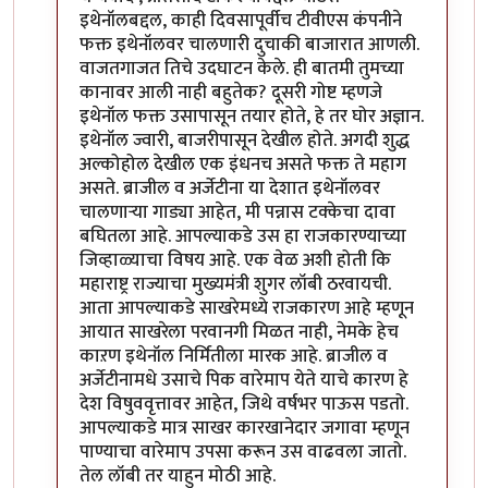
इथेनॉलबद्दल, काही दिवसापूर्वीच टीवीएस कंपनीने
फक्त इथेनॉलवर चालणारी दुचाकी बाजारात आणली.
वाजतगाजत तिचे उदघाटन केले. ही बातमी तुमच्या
कानावर आली नाही बहुतेक? दूसरी गोष्ट म्हणजे
इथेनॉल फक्त उसापासून तयार होते, हे तर घोर अज्ञान.
इथेनॉल ज्वारी, बाजरीपासून देखील होते. अगदी शुद्ध
अल्कोहोल देखील एक इंधनच असते फक्त ते महाग
असते. ब्राजील व अर्जेटीना या देशात इथेनॉलवर
चालणाऱ्या गाड्या आहेत, मी पन्नास टक्केचा दावा
बघितला आहे. आपल्याकडे उस हा राजकारण्याच्या
जिव्हाळ्याचा विषय आहे. एक वेळ अशी होती कि
महाराष्ट्र राज्याचा मुख्यमंत्री शुगर लॉबी ठरवायची.
आता आपल्याकडे साखरेमध्ये राजकारण आहे म्हणून
आयात साखरेला परवानगी मिळत नाही, नेमके हेच
काऱण इथेनॉल निर्मितीला मारक आहे. ब्राजील व
अर्जेटीनामधे उसाचे पिक वारेमाप येते याचे कारण हे
देश विषुववृत्तावर आहेत, जिथे वर्षभर पाऊस पडतो.
आपल्याकडे मात्र साखर कारखानेदार जगावा म्हणून
पाण्याचा वारेमाप उपसा करून उस वाढवला जातो.
तेल लॉबी तर याहुन मोठी आहे.