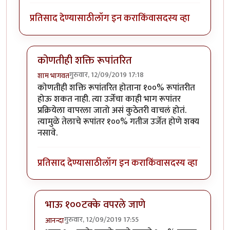
प्रतिसाद देण्यासाठी
लॉग इन करा
किंवा
सदस्य व्हा
कोणतीही शक्ति रूपांतरित
गुरुवार, 12/09/2019 17:18
शाम भागवत
In reply to
सुधीर जी अजुन काही प्रस्न आहेत
by
Rajesh188
कोणतीही शक्ति रूपांतरित होताना १००% रूपांतरीत
होऊ शकत नाही. त्या उर्जेचा काही भाग रूपांतर
प्रक्रियेला वापरला जातो असं कुठेतरी वाचलं होतं.
त्यामुळे तेलाचे रूपांतर १००% गतीज उर्जेत होणे शक्य
नसावे.
प्रतिसाद देण्यासाठी
लॉग इन करा
किंवा
सदस्य व्हा
भाऊ १००टक्के वपरले जाणे
गुरुवार, 12/09/2019 17:55
आनन्दा