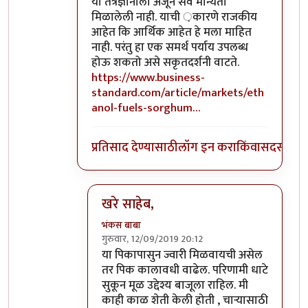
या तंत्रज्ञानाला अजून सर्व मान्यता
मिळालेली नाही. याची ़कारणे राजकीय
आहेत कि आर्थिक आहेत हे मला माहित
नाही. परंतु हा एक समर्थ पर्याय उपलब्ध
होऊ शकतो असे सकृतदर्शनी वाटते.
https://www.business-
standard.com/article/markets/eth
anol-fuels-sorghum…
प्रतिसाद देण्यासाठी
लॉग इन करा
किंवा
सदस्य व्हा
खरे साहेब,
भंकस बाबा
गुरुवार, 12/09/2019 20:12
In reply to
ज्वारी पासून इथेनॉल तयार
by
सुबोध
या पिकापासुन ज्वारी मिळवायची असेल
तर पिक कालावधी वाढेल. परिणामी धाटे
सुकून मूळ उद्देश्य बाजूला राहिल. मी
काही काळ शेती केली होती , चाऱ्यासाठी