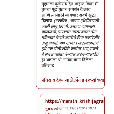
मुद्द्याला दुजोराच देत आहात किंवा मी
तुमचा मूळ मुद्दाच समर्थन केलाय
आणि त्यासाठी लागणार संदर्भ सुद्धा
दिलाय.
(नक्कीच , आपण इथेनॉलसाठी
ज्वारी लावू शकतो, उसाला लागणारा
कालावधी, पाण्याचा उपसा बघता तीन
महिन्यात येणारे ज्वारीचे पिक फ़ायदेशीर
असू शकते. पण गाभ्यात म्हटल्याप्रमाणे
इथे एक मोठी लॉबी कार्यरत असू शकते
हे सर्व प्रत्यक्षात येण्यास अडवण्यासाठी)
हा आपला श्री आनंदा याना दिलेला
प्रतिसाद
प्रतिसाद देण्यासाठी
लॉग इन करा
किंवा
सदस्य
https://marathi.krishijagran
शुक्रवार, 13/09/2019 10:13
सुबोध खरे