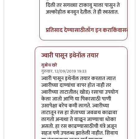
In reply to
सडक्या ज्वारीपासून (जी फेकूनच
by
दिली तर सगळ्या टाकावु माला पासुन ते
अल्कोहोल बनवुन देतील. ते ही स्वस्तात.
प्रतिसाद देण्यासाठी
लॉग इन करा
किंवा
सदस्य व्
ज्वारी पासून इथेनॉल तयार
सुबोध खरे
गुरुवार, 12/09/2019 19:33
In reply to
तसा विषय नाही तो. उसापासुन
by
आनन्
ज्वारी पासून इथेनॉल तयार करतात त्यात
ज्वारीच्या दाण्यांचा वापर होत नाही तर
ज्वारीच्या ताटातील( खोड) रसाचा उपयोग
केला जातो आणि या पिकासाठी पाणी
उसापेक्षा बरेच कमी लागते. ज्वारीच्या
ताटातून रस हा शेताच्या जवळच काढावा
लागतो अन्यथा ते वाळून जाण्याचा धोका
असतो. हा रस काढण्यासाठीची यंत्रे अजून
सहज पणे उपलब्ध झालेली नाहीत. शिवाय