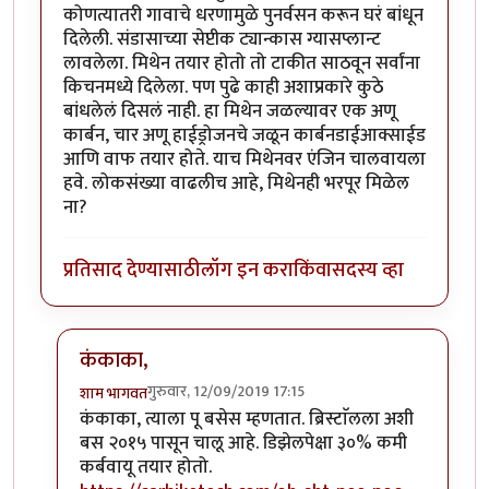
कोणत्यातरी गावाचे धरणामुळे पुनर्वसन करून घरं बांधून
दिलेली. संडासाच्या सेप्टीक ट्यान्कास ग्यासप्लान्ट
लावलेला. मिथेन तयार होतो तो टाकीत साठवून सर्वांना
किचनमध्ये दिलेला. पण पुढे काही अशाप्रकारे कुठे
बांधलेलं दिसलं नाही. हा मिथेन जळल्यावर एक अणू
कार्बन, चार अणू हाईड्रोजनचे जळून कार्बनडाईआक्साईड
आणि वाफ तयार होते. याच मिथेनवर एंजिन चालवायला
हवे. लोकसंख्या वाढलीच आहे, मिथेनही भरपूर मिळेल
ना?
प्रतिसाद देण्यासाठी
लॉग इन करा
किंवा
सदस्य व्हा
कंकाका,
गुरुवार, 12/09/2019 17:15
शाम भागवत
In reply to
एकदा एक विडिओ डॉक्यु दाखवलेली
by
कंजूस
कंकाका, त्याला पू बसेस म्हणतात. ब्रिस्टाॅलला अशी
बस २०१५ पासून चालू आहे. डिझेलपेक्षा ३०% कमी
कर्बवायू तयार होतो.