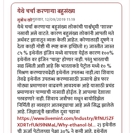
येथे चर्चा करणाऱ्या बहुसंख्य
गुरुवार, 12/09/2019 11:19
सुबोध खरे
येथे चर्चा करणाऱ्या बहुसंख्य लोकांची पार्श्वभूमी "शास्त्र"
नसावी असे वाटते. कारण बहुसंख्य लोकांनी आपली मते
अर्धवट ज्ञानातून व्यक्त केली आहेत. कोणालाही दूषणे न
देता काही गोष्टी मी स्पष्ट करू इच्छितो १) जास्तीत जास्त
८५ % इथेनॉल इंजिन मध्ये वापरता येईल कारण १००%
इथेनॉल वर इंजिन "चालू" होणार नाही. परंतु भारताची
सद्य स्थिती अशी आहे कि भारताकडे पेट्रोल मध्ये १० %
मिश्रण करण्याएवढेही इथेनॉल उपलब्ध नाही.त्या शिवाय
तेवढे इथेनॉल उपलब्ध करण्यासाठी ऊसाचे क्षेत्र फार
मोठ्या प्रमाणावर वाढवणे आवश्यक आहे यासाठी प्रचंड
प्रमाणावर पाण्याची नासाडी होईल. हे आपल्या देशाला
परवडणारे नाही. शिवाय जत्रौफा मधून बायोडिझेल
निर्मिती हा व्यवहार आतबट्ट्याचा आहे असे सिद्ध झालेले
आहे. जिज्ञासूंनी खालील दुवा पहावा
https://www.livemint.com/Industry/RfNU5ZF
XDRTrfUkl9lNMaL/Why-ethanol-bl…
२) इथेनॉल
ची ऊर्जा पेट्रोलच्या पेक्षा ३०% ने कमी आहे. इथेनॉल