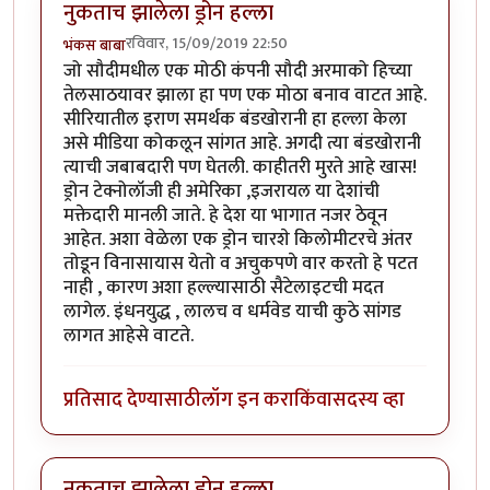
नुकताच झालेला ड्रोन हल्ला
रविवार, 15/09/2019 22:50
भंकस बाबा
जो सौदीमधील एक मोठी कंपनी सौदी अरमाको हिच्या
तेलसाठयावर झाला हा पण एक मोठा बनाव वाटत आहे.
सीरियातील इराण समर्थक बंडखोरानी हा हल्ला केला
असे मीडिया कोकलून सांगत आहे. अगदी त्या बंडखोरानी
त्याची जबाबदारी पण घेतली. काहीतरी मुरते आहे खास!
ड्रोन टेक्नोलॉजी ही अमेरिका ,इजरायल या देशांची
मक्तेदारी मानली जाते. हे देश या भागात नजर ठेवून
आहेत. अशा वेळेला एक ड्रोन चारशे किलोमीटरचे अंतर
तोडून विनासायास येतो व अचुकपणे वार करतो हे पटत
नाही , कारण अशा हल्ल्यासाठी सैटेलाइटची मदत
लागेल. इंधनयुद्ध , लालच व धर्मवेड याची कुठे सांगड
लागत आहेसे वाटते.
प्रतिसाद देण्यासाठी
लॉग इन करा
किंवा
सदस्य व्हा
नुकताच झालेला ड्रोन हल्ला