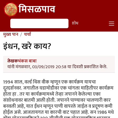
Skip to main content
मिसळपाव
शोध
शोध
मुख्य पान
चर्चा
इंधन, खरे काय?
लेखक
भंकस बाबा
यांनी मंगळवार, 03/09/2019 20:58 या दिवशी प्रकाशित केले.
1994 साल, वर्ल्ड धिस वीक म्हणून एक कार्यक्रम यायचा
दूरदर्शनवर. जगातील घडामोडीवर एक चांगला माहितीपर कार्यक्रम
होता हा . तर या कार्यक्रमामध्ये तेव्हा जपानने केलेल्या एका
संशोधनावर बातमी आली होती. जपानने पाण्यावर चालणारी कार
बनवली आहे, यात ईंधन म्हणून पाणी वापरले जाईल व प्रदूषण कमी
होईल असे. आजतायगत या कारची वाट पहात आहे. सन 1986 मधे