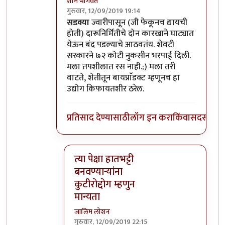
शाम भागवत
गुरुवार, 12/09/2019 19:14
In reply to
तसा विषय नाही तो. उसापासुन
by
आनन्
सडक्या
ज्वारीपासून (जी फेकूनच द्यायची
होती) दारूनिर्मितीचे दोन कारखाने घाट्यात
येऊन बंद पडल्याचे आठवतंय. शेवटी
सरकारने ७२ कोटी नुकसीन भरपाई दिली.
मला तपशीलात रस नाही.;) मला तरी
वाटते, शेतीतून बायप्राॅडक्ट म्हणूनच हा
उद्योग किफायतशीर ठरेल.
प्रतिसाद देण्यासाठी
लॉग इन करा
किंवा
सदस्य व्हा
त्या पेक्षा हातभट्टी
बनवण्यार्‍यांना
कुटीरोद्दोग म्हणुन
मान्यता
जालिम लोशन
गुरुवार, 12/09/2019 22:15