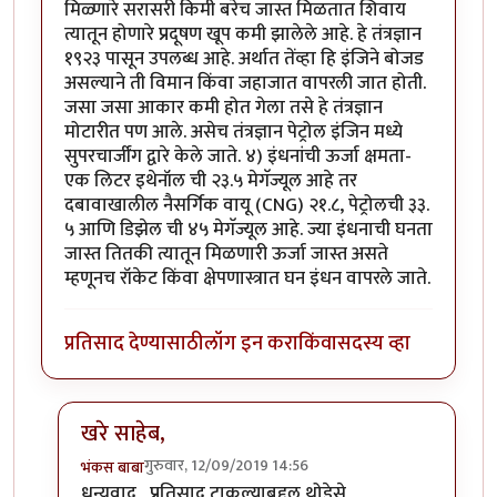
मिळ्णारे सरासरी किमी बरेच जास्त मिळतात शिवाय
त्यातून होणारे प्रदूषण खूप कमी झालेले आहे. हे तंत्रज्ञान
१९२३ पासून उपलब्ध आहे. अर्थात तेंव्हा हि इंजिने बोजड
असल्याने ती विमान किंवा जहाजात वापरली जात होती.
जसा जसा आकार कमी होत गेला तसे हे तंत्रज्ञान
मोटारीत पण आले. असेच तंत्रज्ञान पेट्रोल इंजिन मध्ये
सुपरचार्जींग द्वारे केले जाते. ४) इंधनांची ऊर्जा क्षमता-
एक लिटर इथेनॉल ची २३.५ मेगॅज्यूल आहे तर
दबावाखालील नैसर्गिक वायू (CNG) २१.८, पेट्रोलची ३३.
५ आणि डिझेल ची ४५ मेगॅज्यूल आहे. ज्या इंधनाची घनता
जास्त तितकी त्यातून मिळणारी ऊर्जा जास्त असते
म्हणूनच रॉकेट किंवा क्षेपणास्त्रात घन इंधन वापरले जाते.
प्रतिसाद देण्यासाठी
लॉग इन करा
किंवा
सदस्य व्हा
खरे साहेब,
गुरुवार, 12/09/2019 14:56
भंकस बाबा
In reply to
येथे चर्चा करणाऱ्या बहुसंख्य
by
सुबोध खरे
धन्यवाद , प्रतिसाद टाकल्याबद्दल थोडेसे