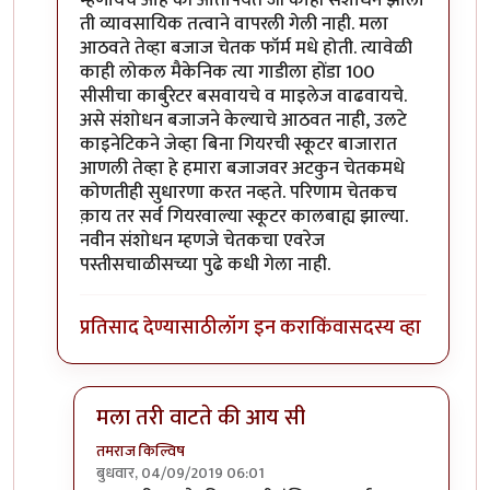
ती व्यावसायिक तत्वाने वापरली गेली नाही. मला
आठवते तेव्हा बजाज चेतक फॉर्म मधे होती. त्यावेळी
काही लोकल मैकेनिक त्या गाडीला होंडा 100
सीसीचा कार्बुरेटर बसवायचे व माइलेज वाढवायचे.
असे संशोधन बजाजने केल्याचे आठवत नाही, उलटे
काइनेटिकने जेव्हा बिना गियरची स्कूटर बाजारात
आणली तेव्हा हे हमारा बजाजवर अटकुन चेतकमधे
कोणतीही सुधारणा करत नव्हते. परिणाम चेतकच
क़ाय तर सर्व गियरवाल्या स्कूटर कालबाह्य झाल्या.
नवीन संशोधन म्हणजे चेतकचा एवरेज
पस्तीसचाळीसच्या पुढे कधी गेला नाही.
प्रतिसाद देण्यासाठी
लॉग इन करा
किंवा
सदस्य व्हा
मला तरी वाटते की आय सी
तमराज किल्विष
बुधवार, 04/09/2019 06:01