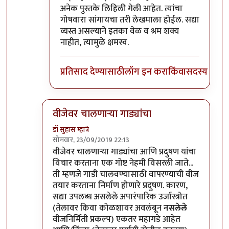
अनेक पुस्तके लिहिली गेली आहेत. त्यांचा
गोषवारा सांगायचा तरी लेखमाला होईल. सद्या
व्यस्त असल्याने इतका वेळ व श्रम शक्य
नाहीत, त्यामुळे क्षमस्व.
प्रतिसाद देण्यासाठी
लॉग इन करा
किंवा
सदस्य व्हा
वीजेवर चालणार्‍या गाड्यांचा
डॉ सुहास म्हात्रे
सोमवार, 23/09/2019 22:13
In reply to
इंटर्नल कंबशन इंजिनाची इंधन
by
डॉ सुहास म्ह
वीजेवर चालणार्‍या गाड्यांचा आणि प्रदुषण यांचा
विचार करताना एक गोष्ट नेहमी विसरली जाते...
ती म्हणजे गाडी चालवण्यासाठी वापरण्याची वीज
तयार करताना निर्माण होणारे प्रदुषण. कारण,
सद्या उपलब्ध असलेले अपारंपारिक उर्जास्त्रोत
(तेलावर किवा कोळशावर अवलंबून
नसलेले
वीजनिर्मिती प्रकल्प) एकतर महागडे आहेत