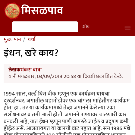
Skip to main content
मिसळपाव
शोध
शोध
मुख्य पान
चर्चा
इंधन, खरे काय?
लेखक
भंकस बाबा
यांनी मंगळवार, 03/09/2019 20:58 या दिवशी प्रकाशित केले.
1994 साल, वर्ल्ड धिस वीक म्हणून एक कार्यक्रम यायचा
दूरदर्शनवर. जगातील घडामोडीवर एक चांगला माहितीपर कार्यक्रम
होता हा . तर या कार्यक्रमामध्ये तेव्हा जपानने केलेल्या एका
संशोधनावर बातमी आली होती. जपानने पाण्यावर चालणारी कार
बनवली आहे, यात ईंधन म्हणून पाणी वापरले जाईल व प्रदूषण कमी
होईल असे. आजतायगत या कारची वाट पहात आहे. सन 1986 मधे