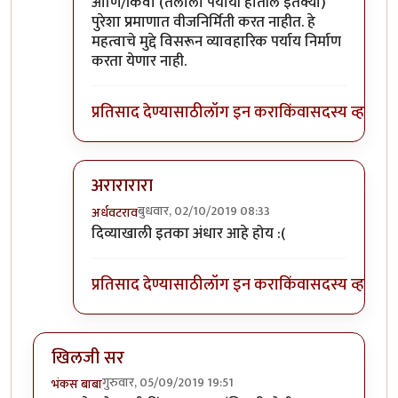
आणि/किंवा (तेलाला पर्यायी होतील इतक्या)
पुरेशा प्रमाणात वीजनिर्मिती करत नाहीत. हे
महत्वाचे मुद्दे विसरून व्यावहारिक पर्याय निर्माण
करता येणार नाही.
प्रतिसाद देण्यासाठी
लॉग इन करा
किंवा
सदस्य व्हा
अरारारारा
बुधवार, 02/10/2019 08:33
अर्धवटराव
In reply to
इंटर्नल कंबशन इंजिनाची इंधन
by
डॉ सुहास म्ह
दिव्याखाली इतका अंधार आहे होय :(
प्रतिसाद देण्यासाठी
लॉग इन करा
किंवा
सदस्य व्हा
खिलजी सर
गुरुवार, 05/09/2019 19:51
भंकस बाबा