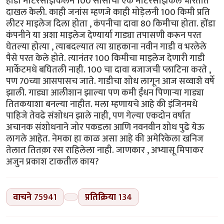
होंडा मोटरसाइकिलने 100 सीसीची एक मोटरसाइकिल भारतात
दाखल केली. काही जनांस म्हणजे काही मोड़ेलनी 100 किमी प्रति
लीटर माइलेज दिला होता , कंपनीचा दावा 80 किमीचा होता. होंडा
कंपनीने या अशा माइलेज देण्यार्या गाड्या तपासणी करून परत
घेतल्या होत्या , त्याबदल्यात त्या ग्राहकाना नवीन गाडी व भरलेले
पैसे परत केले होते. त्यानंतर 100 किमीचा माइलेज देणारी गाडी
मार्केटमधे बघितली नाही. 100 चा दावा बजाजची प्लाटिना करते ,
पण 70च्या आसपासच जाते. गाडीचा शोध लागून आज सव्वाशे वर्षे
झाली. गाड्या आलीशान झाल्या पण कमी ईंधन पिणाऱ्या गाड्या
तितकयाशा बनल्या नाहीत. मला म्हणायचे आहे की इंजिनमधे
पाहिजे तेवढे संशोधन झाले नाही, पण गेल्या एकदोन वर्षात
अचानक संशोधनाने जोर पकडला आणि नवनवीन शोध पुढे येऊ
लागले आहेत. नेमका हा काळ असा आहे की अमेरिकेला खनिज
तेलात तितक़ा रस राहिलेला नाही. जाणकार , अभ्यासू मिपाकर
अजुन प्रकाश टाकतील काय?
वाचने
75941
प्रतिक्रिया
134