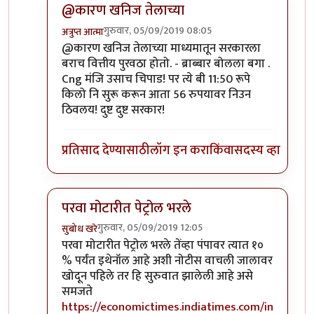
@कारण खनिज तेलाच्या
गुरुवार, 05/09/2019 08:05
अत्रुप्त आत्मा
In reply to
चिगोजी
by
भंकस बाबा
@कारण खनिज तेलाच्या माध्यमातून सरकारला
बराच वित्तीय पुरवठा होतो. - ब्राब्बार बोलला बगा .
Cng मंजि उसाच चिपाड! पर त्ये बी 11:50 रूपे
किलो नि सुरू करून आता 56 रुपयावर निउन
ठिवलय! दुष्ट दुष्ट सरकार!
प्रतिसाद देण्यासाठी
लॉग इन करा
किंवा
सदस्य व्हा
परवा मोटारीत पेट्रोल भरले
गुरुवार, 05/09/2019 12:05
सुबोध खरे
In reply to
चिगोजी
by
भंकस बाबा
परवा मोटारीत पेट्रोल भरले तेंव्हा पंपावर त्यात १०
% पर्यंत इथेनॉल आहे अशी नोटीस वाचली जालावर
खोदून पहिले तर हि सुरुवात झालेली आहे असे
समजते
https://economictimes.indiatimes.com/in