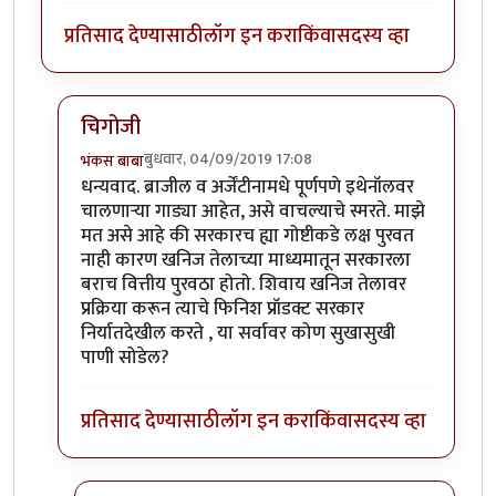
प्रतिसाद देण्यासाठी
लॉग इन करा
किंवा
सदस्य व्हा
चिगोजी
बुधवार, 04/09/2019 17:08
भंकस बाबा
In reply to
महत्त्वाचा मुद्दा आहे हा..
by
चिगो
धन्यवाद. ब्राजील व अर्जेंटीनामधे पूर्णपणे इथेनॉलवर
चालणाऱ्या गाड्या आहेत, असे वाचल्याचे स्मरते. माझे
मत असे आहे की सरकारच ह्या गोष्टीकडे लक्ष पुरवत
नाही कारण खनिज तेलाच्या माध्यमातून सरकारला
बराच वित्तीय पुरवठा होतो. शिवाय खनिज तेलावर
प्रक्रिया करून त्याचे फिनिश प्रॉडक्ट सरकार
निर्यातदेखील करते , या सर्वावर कोण सुखासुखी
पाणी सोडेल?
प्रतिसाद देण्यासाठी
लॉग इन करा
किंवा
सदस्य व्हा