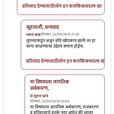
प्रतिसाद देण्यासाठी
लॉग इन करा
किंवा
सदस्य व्हा
सुहासजी, धन्यवाद
सोमवार, 23/09/2019 21:56
भंकस बाबा
In reply to
इंटर्नल कंबशन इंजिनाची इंधन
by
डॉ सुहास म्ह
तुमच्याकडूंन अजुन थोडे खोदकाम झाले तर हा
धागा काढण्याचा उद्देश्य सफल होईल.
प्रतिसाद देण्यासाठी
लॉग इन करा
किंवा
सदस्य व्हा
या विषयाला जागतिक
अर्थकारण,
डॉ सुहास म्हात्रे
सोमवार, 23/09/2019 22:04
In reply to
सुहासजी, धन्यवाद
by
भंकस बाबा
या विषयाला जागतिक अर्थकारण, राजकारण
व इतिहासाचे इतके पदर आहेत की त्यावर