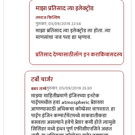
माझा प्रतिसाद त्या इलेक्ट्रोड
तमराज किल्विष
गुरुवार, 05/09/2019 22:54
In reply to
किल्विषजी,
by
भंकस बाबा
माझा प्रतिसाद त्या इलेक्ट्रोड ला होता. त्या
माणसांचा नाव पत्ता द्या म्हणावं.
प्रतिसाद देण्यासाठी
लॉग इन करा
किंवा
सदस्य व्हा
टर्बो चार्जर
गुरुवार, 05/09/2019 23:30
बबन ताम्बे
In reply to
किल्विषजी,
by
भंकस बाबा
माझ्या माहितीप्रमाणे इंजिनच्या इनटेक
पाईपमधील हवा atmospheric प्रेशरला
आणण्यासाठी अधिकचा कॉम्प्रेसर वापरतात. हा
पाईप इंजिन कम्पार्टमेंटमध्ये वाकडातीकडा
बसवला असल्याने हवेचे प्रेशर कमी होते त्यामुळे
सिलिंडर मध्ये इंधन पूर्ण एफीसीएनसिने जळत