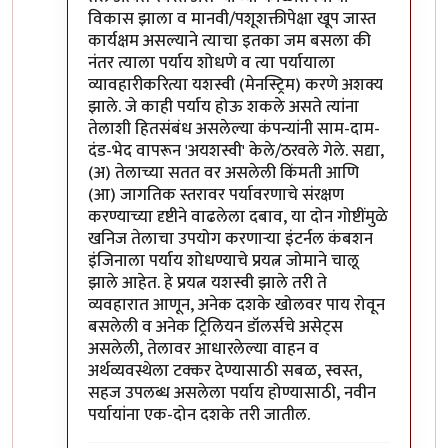
विकास झाला व मानवी/पशूशक्तीपेक्षा खूप जास्त
कार्यक्षम असल्याने त्याचा इतका जम बसला की
नंतर त्याला पर्याय शोधणे व त्या पर्यायाला
व्यावहारीकरित्या यशस्वी (मेनस्ट्रिम) करणे अशक्य
झाले. जे काही पर्याय होऊ शकले असते त्यांना
तेलाशी हितसंबंध असलेल्या कंपन्यांनी साम-दाम-
दंड-भेद वापरून 'अयशस्वी' केले/ठरवले गेले. सद्या,
(अ) तेलाच्या सतत वर असलेली किंमती आणि
(आ) जागतिक स्तरावर पर्यावरणाचे संरक्षण
करण्याच्या दृष्टीने वाढलेला दबाव, या दोन गोष्टींमुळे
खनिज तेलाचा उपयोग करणार्‍या इंटर्नल कंबशन
इंजिनाला पर्याय शोधण्याचे प्रयत्न जोमाने चालू
झाले आहेत. हे प्रयत्न यशस्वी झाले तरी ते
व्यवहारात आणून, अनेक दशके खोलवर पाय रोवून
बसलेली व अनेक ट्रिलियन डॉलर्सचे असेट्स
असलेली, तेलावर आधारलेल्या वाहन व
अर्थव्यवस्थेला टक्कर देण्यासाठी सबळ, स्वस्त,
सहज उपलब्ध असलेला पर्याय होण्यासाठी, नवीन
पर्यायांना एक-दोन दशके तरी जातील.