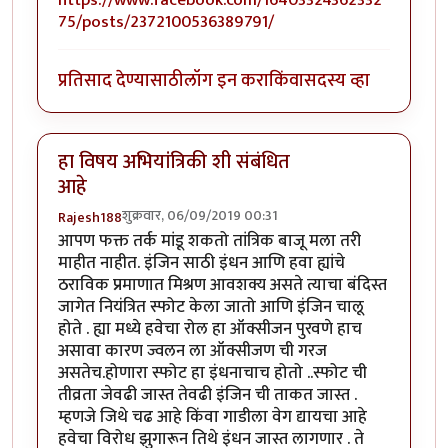
https://www.facebook.com/16403324362332
75/posts/2372100536389791/
प्रतिसाद देण्यासाठी
लॉग इन करा
किंवा
सदस्य व्हा
हा विषय अभियांत्रिकी शी संबंधित
आहे
शुक्रवार, 06/09/2019 00:31
Rajesh188
आपण फक्त तर्क मांडू शकतो तांत्रिक बाजू मला तरी
माहीत नाहीत. इंजिन साठी इंधन आणि हवा ह्यांचे
ठराविक प्रमाणात मिश्रण आवशक्य असते त्याचा बंदिस्त
जागेत नियंत्रित स्फोट केला जातो आणि इंजिन चालू
होते . ह्या मध्ये हवेचा रोल हा ऑक्सीजन पुरवणे हाच
असावा कारण ज्वलन ला ऑक्सीजण ची गरज
असतेच.होणारा स्फोट हा इंधनाचाच होतो ..स्फोट ची
तीव्रता जेवढी जास्त तेवढी इंजिन ची ताकत जास्त .
म्हणजे जिथे चढ आहे किंवा गाडीला वेग द्यायचा आहे
हवेचा विरोध झुगारून तिथे इंधन जास्त लागणार . ते