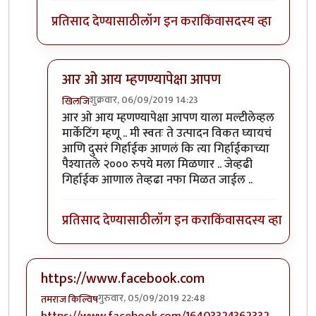
प्रतिसाद देण्यासाठी
लॉग इन करा
किंवा
सदस्य व्हा
आर ओ आय म्हणण्यापेक्षा आपण
शुक्रवार, 06/09/2019 14:23
खिलजि
In reply to
१२,००० च्या गुंतवणुकीवर ROI किती होता?
b
आर ओ आय म्हणण्यापेक्षा आपण याला मल्टीलेव्हल
मार्केटिंग म्हणू .. मी स्वतः ते उत्पादन विकत घ्यायचं
आणि दुसरं गिर्हाईक आणलं कि त्या गिर्हाईकाच्या
पैश्यातले २००० रुपये मला मिळणार .. जेव्हढी
गिर्हाईक आणाल तेव्हढा नफा मिळत जाईल ..
प्रतिसाद देण्यासाठी
लॉग इन करा
किंवा
सदस्य व्हा
https://www.facebook.com
गुरुवार, 05/09/2019 22:48
तमराज किल्विष