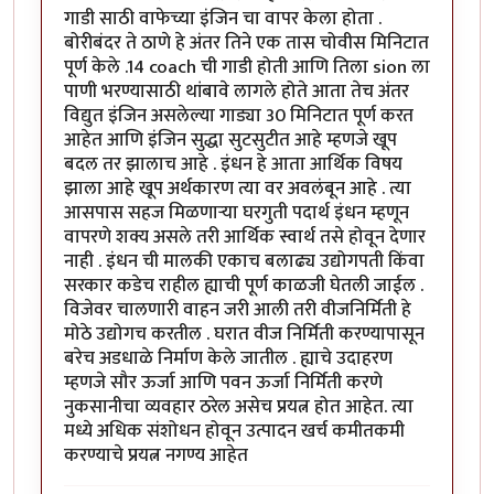
गाडी साठी वाफेच्या इंजिन चा वापर केला होता .
बोरीबंदर ते ठाणे हे अंतर तिने एक तास चोवीस मिनिटात
पूर्ण केले .14 coach ची गाडी होती आणि तिला sion ला
पाणी भरण्यासाठी थांबावे लागले होते आता तेच अंतर
विद्युत इंजिन असलेल्या गाड्या 30 मिनिटात पूर्ण करत
आहेत आणि इंजिन सुद्धा सुटसुटीत आहे म्हणजे खूप
बदल तर झालाच आहे . इंधन हे आता आर्थिक विषय
झाला आहे खूप अर्थकारण त्या वर अवलंबून आहे . त्या
आसपास सहज मिळणाऱ्या घरगुती पदार्थ इंधन म्हणून
वापरणे शक्य असले तरी आर्थिक स्वार्थ तसे होवून देणार
नाही . इंधन ची मालकी एकाच बलाढ्य उद्योगपती किंवा
सरकार कडेच राहील ह्याची पूर्ण काळजी घेतली जाईल .
विजेवर चालणारी वाहन जरी आली तरी वीजनिर्मिती हे
मोठे उद्योगच करतील . घरात वीज निर्मिती करण्यापासून
बरेच अडधाळे निर्माण केले जातील . ह्याचे उदाहरण
म्हणजे सौर ऊर्जा आणि पवन ऊर्जा निर्मिती करणे
नुकसानीचा व्यवहार ठरेल असेच प्रयत्न होत आहेत. त्या
मध्ये अधिक संशोधन होवून उत्पादन खर्च कमीतकमी
करण्याचे प्रयत्न नगण्य आहेत