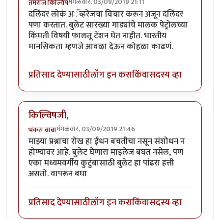
मंगळवार, 03/09/2019 21:11
तमराज किल्विष
दलिंदर लोकं अॅव्हरेजचा विचार करून अजून दलिंदर
पणा करतात. बुलेट सारख्या गाड्यांचे मालक पेट्रोलच्या
किंमती विषयी फालतू टेंशन घेत नाहीत. भारतीय
मानसिकता म्हणजे आवळा देऊन कोहळा काढणं.
प्रतिसाद देण्यासाठी
लॉग इन करा
किंवा
सदस्य व्हा
किल्विषजी,
मंगळवार, 03/09/2019 21:46
भंकस बाबा
माझ्या प्रश्नाचा रोख हा ईंधन बचतीचा नसून संशोधन न
होण्यावर आहे. बुलेट घेणारा माइलेज बघत नसेल, पण
एका मध्यमवर्गीय कुटुंबासाठी बुलेट हा पांढरा हत्ती
असतो. वापरून बघा
प्रतिसाद देण्यासाठी
लॉग इन करा
किंवा
सदस्य व्हा