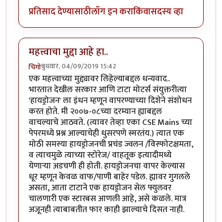
प्रतिसाद देण्यासाठी
लॉग इन करा
किंवा
सदस्य व्हा
महत्त्वाचा मुद्दा आहे हा..
बुधवार, 04/09/2019 15:42
चिगो
एक महत्त्वाच्या मुद्द्यावर लिहेल्याबद्दल धन्यवाद..
भारतात देखील सरकार आणि टाटा मोटर्स संयुक्तरीत्या
'हायड्रोजन' ला इंधन म्हणून वापरण्याच्या दिशेने संशोधन
करत होते. मी २००७-०८च्या दरम्यान ह्याबद्दल
वाचल्याचे आठवते. (त्यावर तेव्हा एका CSE Mains च्या
पेपरमध्ये प्रश्न आल्याचेही धुसरपणे स्मरतंय.) त्यात एक
मोठी समस्या हायड्रोजनची प्रचंड ज्वलन /विस्फोटक्षमता,
व त्याचमुळे त्याच्या स्टोरेज/ वाहतूक इत्यादीमध्ये
येणार्‍या अडचणी ही होती. हायड्रोजनचा वापर केल्यास
धूर म्हणून केवळ वाफ/पाणी बाहेर पडेल. ह्यावर गुगलले
असता, आता टाटाने एक हायड्रोजन सेल फ्युलवर
चालणारी एक स्टारबस आणली आहे, असे कळले. मात्र
अजूनही त्याबाबतीत फार काही झाल्याचे दिसत नाही.