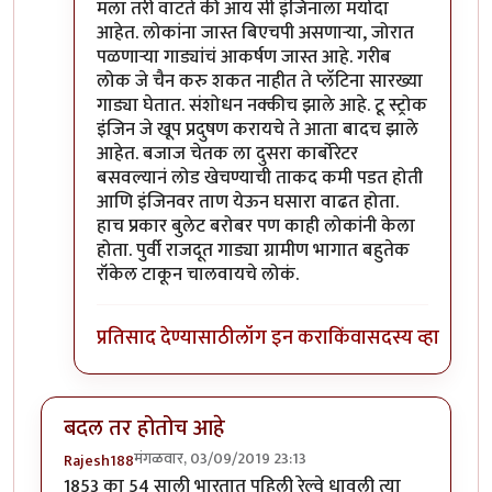
In reply to
किल्विषजी,
by
भंकस बाबा
मला तरी वाटते की आय सी इंजिनाला मर्यादा
आहेत. लोकांना जास्त बिएचपी असणाऱ्या, जोरात
पळणाऱ्या गाड्यांचं आकर्षण जास्त आहे. गरीब
लोक जे चैन करु शकत नाहीत ते प्लॅटिना सारख्या
गाड्या घेतात. संशोधन नक्कीच झाले आहे. टू स्ट्रोक
इंजिन जे खूप प्रदुषण करायचे ते आता बादच झाले
आहेत. बजाज चेतक ला दुसरा कार्बोरेटर
बसवल्यानं लोड खेचण्याची ताकद कमी पडत होती
आणि इंजिनवर ताण येऊन घसारा वाढत होता.
हाच प्रकार बुलेट बरोबर पण काही लोकांनी केला
होता. पुर्वी राजदूत गाड्या ग्रामीण भागात बहुतेक
रॉकेल टाकून चालवायचे लोकं.
प्रतिसाद देण्यासाठी
लॉग इन करा
किंवा
सदस्य व्हा
बदल तर होतोच आहे
मंगळवार, 03/09/2019 23:13
Rajesh188
1853 का 54 साली भारतात पहिली रेल्वे धावली त्या