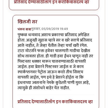
प्रतिसाद देण्यासाठी
लॉग इन करा
किंवा
सदस्य व्हा
खिलजी सर
गुरुवार, 05/09/2019 19:49
भंकस बाबा
In reply to
चांगला धागा आहे .. सकारत्मक
by
खिलजि
पुष्कळ धन्यवाद अशाच प्रकारचा प्रतिसाद अपेक्षित
होता. अजूनही सुहास म्हात्रे सर व खरे सराचे प्रतिसाद
आले नाहीत, ते जेव्हा येतील तेव्हा चर्चा खरी रंगेल.
टाटा मोटर्सने फक्त हवेवर चालणारी गाडीचा देखील
शोध लावला होता. ही गाडी हवा ईंधन म्हणून नाही तर
पिस्टनला धक्का मारून चालवण्यासाठी वापरली
जाईल. हवा प्रेशरने पिस्टनवर जाईल व जे काम
स्पार्कप्लगवर पेट्रोल जाऊन करते तीच सिस्टम
वापरली जाईल, पण इथे हे प्रेशरने होईल ना कि
इंधनाच्या ज्वलनाने! नेमके कुठेतरी पाणी मुरत आहे,
त्यामुळे ही संशोधने बाहेर येत नाहीत.
प्रतिसाद देण्यासाठी
लॉग इन करा
किंवा
सदस्य व्हा