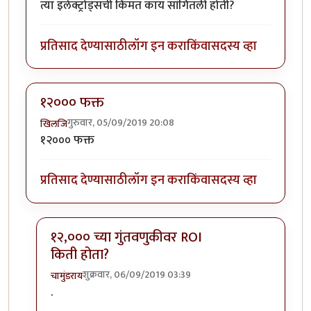
त्या इलेक्ट्रोड्सची किंमत काय सांगितली होती?
प्रतिसाद देण्यासाठी
लॉग इन करा
किंवा
सदस्य व्हा
१२००० फक्त
गुरुवार, 05/09/2019 20:08
खिलजि
१२००० फक्त
प्रतिसाद देण्यासाठी
लॉग इन करा
किंवा
सदस्य व्हा
१२,००० च्या गुंतवणुकीवर ROI
किती होता?
शुक्रवार, 06/09/2019 03:39
चामुंडराय
In reply to
१२००० फक्त
by
खिलजि
.