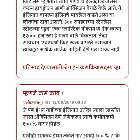
किट असे म्हणतात. त्यात पाण्याचे इलेक्ट्रोलायसिस
करुन हायड्रोजन आणी ऑक्सिजन वेगळे केले जाते. ते
इंजिनात वापरून इंजिनचे मायलेज वाढते असा या
लोकांचा दावा असतो. ३०० रुपड्याच्या स्टेनलेस
स्टीलच्या पट्ट्या एका प्लास्टिक बॉक्समध्ये पॅक करुन
१२००० हजारला हे मलम वाले विकतात. तेव्हा
सावधान. एचएचओ किट स्वतः वापरले नसल्याने
त्याबद्दल अधिक तांत्रिक माहिती देणे मला शक्य नाही.
प्रतिसाद देण्यासाठी
लॉग इन करा
किंवा
सदस्य व्हा
म्हणजे कसं काय ?
गुरुवार, 12/09/2019 09:38
अर्धवटराव
In reply to
चांगला धागा आहे .. सकारत्मक
by
खिलजि
जे पण इंधन गाडीच्या इंजिनात उतरेल त्याला जास्तीत
जास्त ऑक्सिजन देणे जेणेकरून त्याचे कमीतकमी
१०० % वापर होईल
एरवीही सगळंच इंधन जळतं ना? अगदी १०० % ? कि