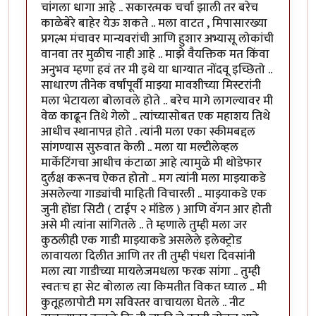
चांगला धागा आहे .. सकारत्मक चर्चा झाली तर बरेच
काळेबेरे बाहेर येऊ शकते .. मला वाटत , मिपासारख्या
प्रगल्भ मंचावर मान्यवरांची आणि हुशार अभ्यासू लोकांची
वानवा तर मुळीच नाही आहे .. माझे वैयक्तिक मत किंवा
अनुभव म्हणा हवं तर मी इथे या धाग्यात नोंदवू इच्छितो ..
साधारण तीनेक वर्षांपूर्वी माझ्या मावशीच्या मिस्टरांनी
मला भेटायला बोलावले होते .. बरेच मागे लागल्यावर मी
वेळ काढून तिथे गेलो .. त्यांच्यासोबत एक महाशय तिथे
आधीच स्थानापन्न होते . त्यांनी मला एका स्कीमबद्दल
सांगण्यास सुरुवात केली .. मला या मल्टीलेव्हल
मार्केटिंगचा आधीच कंटाळा आहे त्यामुळे मी थोडेफार
दुर्लक्ष करूनच ऐकत होतो .. मग त्यांनी मला माझ्याकडे
असलेल्या गाड्यांची माहिती विचारली .. माझ्याकडे एक
जुनी होंडा सिटी ( टाईप २ मॉडेल ) आणि वॅगन आर होती
असे मी त्यांना सांगितले .. ते म्हणाले तुम्ही मला जर
कुठलीही एक गाडी माझ्याकडे असलेले इलेक्ट्रोड
लावायला दिलीत आणि तर ती तुम्ही पंधरा दिवसांनी
मला त्या गाडीच्या मायलेजमधला फरक सांगा .. तुम्ही
स्वतःच हा सेट बोलाल त्या किमतीत विकत घ्याल .. मी
कुतूहलापोटी मग सविस्तर वाचायला घेतले .. नीट