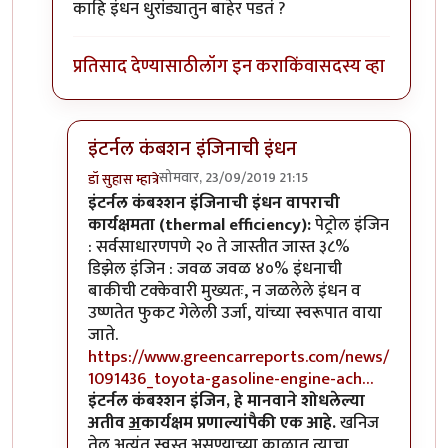
काहि इंधन धुरांड्यातुन बाहेर पडतं ?
प्रतिसाद देण्यासाठी
लॉग इन करा
किंवा
सदस्य व्हा
इंटर्नल कंबशन इंजिनाची इंधन
सोमवार, 23/09/2019 21:15
डॉ सुहास म्हात्रे
In reply to
म्हणजे कसं काय ?
by
अर्धवटराव
इंटर्नल कंबश्शन इंजिनाची इंधन वापराची
कार्यक्षमता (thermal efficiency):
पेट्रोल इंजिन
: सर्वसाधारणपणे २० ते जास्तीत जास्त ३८%
डिझेल इंजिन : जवळ जवळ ४०% इंधनाची
बाकीची टक्केवारी मुख्यतः, न जळलेले इंधन व
उष्णतेत फुकट गेलेली उर्जा, यांच्या स्वरूपात वाया
जाते.
https://www.greencarreports.com/news/
1091436_toyota-gasoline-engine-ach…
इंटर्नल कंबश्शन इंजिन, हे मानवाने शोधलेल्या
अतीव
अ
कार्यक्षम प्रणाल्यांपैकी एक आहे.
खनिज
तेल अत्यंत स्वस्त असण्याच्या काळात त्याचा