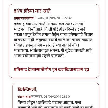
इथंच इंडिया मार खाते.
मंगळवार, 03/09/2019 22:32
तमराज किल्विष
इथंच इंडिया मार खाते. आपल्याकडं स्थावर जंगम
मालमत्ता किती आहे, किती पोरं होऊ दिली तर सर्व
गरजा भागून टेचीत जगता येईल याचा कोणताही विचार
करायचा नाही.‌ लग्नाच्या वयाचे झाले की द्यायचं गळ्यात
घोंगडं अडकवून. मग महागाई च्या नावाने बोंबा
मारायच्या. अवांतराबद्दल क्षमस्व. मी बुलेट वापरली आहे.
आता वयोमानामुळे स्कुटी चालवतो.
प्रतिसाद देण्यासाठी
लॉग इन करा
किंवा
सदस्य व्हा
किल्विषजी,
मंगळवार, 03/09/2019 23:30
भंकस बाबा
In reply to
इथंच इंडिया मार खाते.
by
तमराज किल्विष
विषय सोडून भलतिकडे भटकत आहात. मला
म्हणायचे आहे की आतापर्यंत जी काही संशोधन झाली