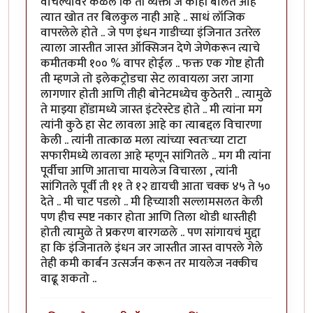
वाचल्यावर कळले कि ती व्यक्ती जे काही बोलत आहे
त्यात खोत तर बिलकुल नाही आहे .. साधं लॉजिक
वापरलेले होते .. जे पण इंधन गाडीच्या इंजिनात उतरेल
त्याला जास्तीत जास्त ऑक्सिजन देणे जेणेकरून त्याचे
कमीतकमी १०० % वापर होईल .. फक्त एक गोष्ट होती
ती म्हणजे तो इलेकट्रोडचा सेट लावायला जरा जागा
लागणार होती आणि तीही बोनेटमध्येच कुठेतरी .. त्यामुळे
ते माझ्या होंडामध्ये जास्त इंटरेस्टेड होते .. मी त्यांना मग
त्यांनी कुठे हा सेट लावला आहे का त्याबद्दल विचारणा
केली .. त्यांनी तात्काळ मला त्यांच्या स्वतःच्या टाटा
सफारीमध्ये लावला आहे म्हणून सांगितले .. मग मी त्यांना
पूर्वीचा आणि आताचा मायलेज विचारला , त्यांनी
सांगितले पूर्वी ती ११ ते १२ द्यायची आता चक्क ४५ ते ५०
देते .. मी चाट पडलो .. मी हिच्याशी सल्लामसलत केली
पण हीच स्पष्ट नकार होता आणि तिला थोडी धास्तीही
होती त्यामुळे ते प्रकरण बारगळले .. पण सांगायचं मुद्दा
हा कि इंजिनातले इंधन जर जास्तीत जास्त वापरले गेले
तेही कमी कार्बन उत्सर्जन करून तर मायलेज नक्कीच
वाढू शकतो ..