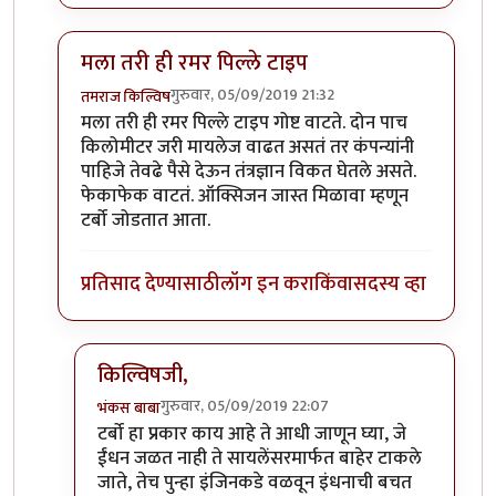
मला तरी ही रमर पिल्ले टाइप
गुरुवार, 05/09/2019 21:32
तमराज किल्विष
In reply to
चांगला धागा आहे .. सकारत्मक
by
खिलजि
मला तरी ही रमर पिल्ले टाइप गोष्ट वाटते. दोन पाच
किलोमीटर जरी मायलेज वाढत असतं तर कंपन्यांनी
पाहिजे तेवढे पैसे देऊन तंत्रज्ञान विकत घेतले असते.
फेकाफेक वाटतं. ऑक्सिजन जास्त मिळावा म्हणून
टर्बो जोडतात आता.
प्रतिसाद देण्यासाठी
लॉग इन करा
किंवा
सदस्य व्हा
किल्विषजी,
गुरुवार, 05/09/2019 22:07
भंकस बाबा
In reply to
मला तरी ही रमर पिल्ले टाइप
by
तमराज किल्व
टर्बो हा प्रकार काय आहे ते आधी जाणून घ्या, जे
ईंधन जळत नाही ते सायलेंसरमार्फत बाहेर टाकले
जाते, तेच पुन्हा इंजिनकडे वळवून इंधनाची बचत