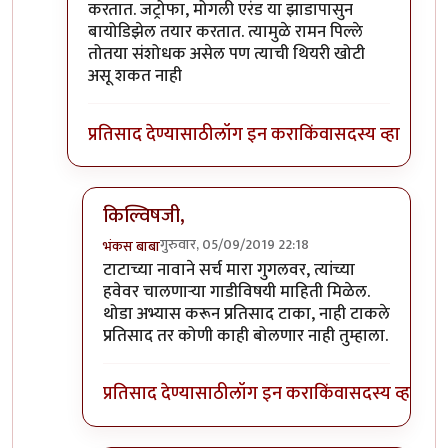
करतात. जट्रोफा, मोगली एरंड या झाडापासुन
बायोडिझेल तयार करतात. त्यामुळे रामन पिल्ले
तोतया संशोधक असेल पण त्याची थियरी खोटी
असू शकत नाही
प्रतिसाद देण्यासाठी
लॉग इन करा
किंवा
सदस्य व्हा
किल्विषजी,
गुरुवार, 05/09/2019 22:18
भंकस बाबा
In reply to
किल्विषजी,
by
भंकस बाबा
टाटाच्या नावाने सर्च मारा गुगलवर, त्यांच्या
हवेवर चालणाऱ्या गाडीविषयी माहिती मिळेल.
थोडा अभ्यास करून प्रतिसाद टाका, नाही टाकले
प्रतिसाद तर कोणी काही बोलणार नाही तुम्हाला.
प्रतिसाद देण्यासाठी
लॉग इन करा
किंवा
सदस्य व्हा