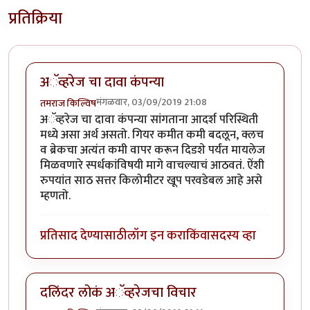
प्रतिक्रिया
अॅव्हरेज चा दावा कंपन्या
मंगळवार, 03/09/2019 21:08
तमराज किल्विष
अॅव्हरेज चा दावा कंपन्या सांगताना आदर्श परिस्थिती
मध्ये असा अर्थ असतो. गियर कमीत कमी बदलून, क्लच
व ब्रेकचा अत्यंत कमी वापर करून दिडशे पर्यंत मायलेज
मिळवणारे स्पर्धकांविषयी मागे वाचल्याचं आठवतं. ऐंशी
रुपयांत साठ सत्तर किलोमीटर खूप परवडेबल आहे असे
म्हणतो.
प्रतिसाद देण्यासाठी
लॉग इन करा
किंवा
सदस्य व्हा
दलिंदर लोकं अॅव्हरेजचा विचार