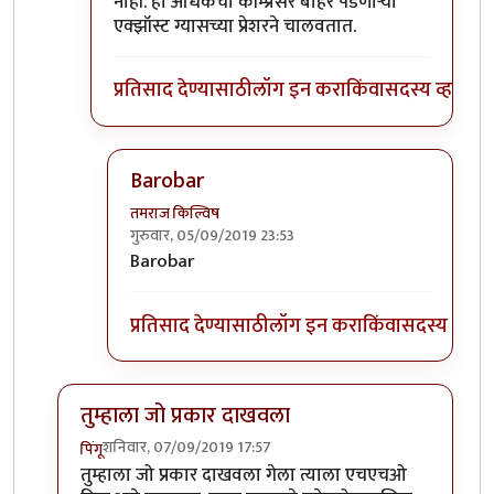
नाही. हा अधिकचा कॉम्प्रेसर बाहेर पडणाऱ्या
एक्झॉस्ट ग्यासच्या प्रेशरने चालवतात.
प्रतिसाद देण्यासाठी
लॉग इन करा
किंवा
सदस्य व्हा
Barobar
तमराज किल्विष
गुरुवार, 05/09/2019 23:53
In reply to
टर्बो चार्जर
by
बबन ताम्बे
Barobar
प्रतिसाद देण्यासाठी
लॉग इन करा
किंवा
सदस्य व्हा
तुम्हाला जो प्रकार दाखवला
शनिवार, 07/09/2019 17:57
पिंगू
In reply to
चांगला धागा आहे .. सकारत्मक
by
खिलजि
तुम्हाला जो प्रकार दाखवला गेला त्याला एचएचओ