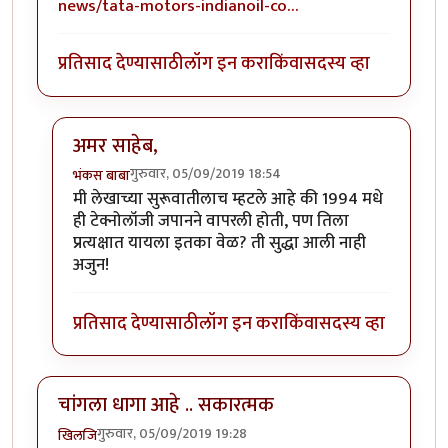
news/tata-motors-indianoil-co…
प्रतिसाद देण्यासाठी
लॉग इन करा
किंवा
सदस्य व्हा
अमर साहेब,
गुरुवार, 05/09/2019 18:54
भंकस बाबा
In reply to
ही बघा पाण्यावर (Hydrogen
by
अमर विश्वास
मी लेखाच्या सुरूवातीलाच म्हटले आहे की 1994 मधे
ही टेक्नोलॉजी जपानने वापरली होती, पण तिला
प्रत्यक्षात यायला इतका वेळ? ती सुद्धा आली नाही
अजुन!
प्रतिसाद देण्यासाठी
लॉग इन करा
किंवा
सदस्य व्हा
चांगला धागा आहे .. सकारत्मक
गुरुवार, 05/09/2019 19:28
खिलजि