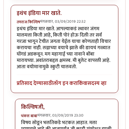
इथंच इंडिया मार खाते.
मंगळवार, 03/09/2019 22:32
तमराज किल्विष
इथंच इंडिया मार खाते. आपल्याकडं स्थावर जंगम
मालमत्ता किती आहे, किती पोरं होऊ दिली तर सर्व
गरजा भागून टेचीत जगता येईल याचा कोणताही विचार
करायचा नाही.‌ लग्नाच्या वयाचे झाले की द्यायचं गळ्यात
घोंगडं अडकवून. मग महागाई च्या नावाने बोंबा
मारायच्या. अवांतराबद्दल क्षमस्व. मी बुलेट वापरली आहे.
आता वयोमानामुळे स्कुटी चालवतो.
प्रतिसाद देण्यासाठी
लॉग इन करा
किंवा
सदस्य व्हा
किल्विषजी,
मंगळवार, 03/09/2019 23:30
भंकस बाबा
In reply to
इथंच इंडिया मार खाते.
by
तमराज किल्विष
विषय सोडून भलतिकडे भटकत आहात. मला
म्हणायचे आहे की आतापर्यंत जी काही संशोधन झाली