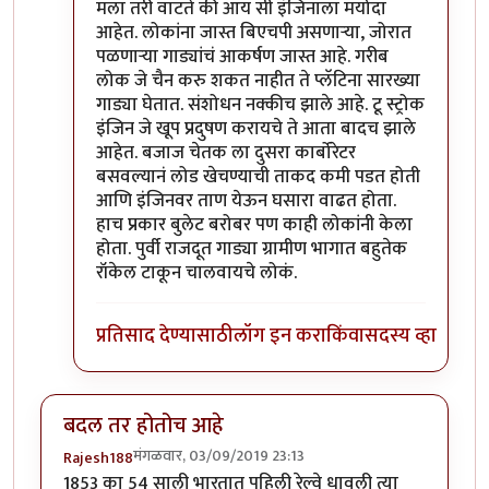
In reply to
किल्विषजी,
by
भंकस बाबा
मला तरी वाटते की आय सी इंजिनाला मर्यादा
आहेत. लोकांना जास्त बिएचपी असणाऱ्या, जोरात
पळणाऱ्या गाड्यांचं आकर्षण जास्त आहे. गरीब
लोक जे चैन करु शकत नाहीत ते प्लॅटिना सारख्या
गाड्या घेतात. संशोधन नक्कीच झाले आहे. टू स्ट्रोक
इंजिन जे खूप प्रदुषण करायचे ते आता बादच झाले
आहेत. बजाज चेतक ला दुसरा कार्बोरेटर
बसवल्यानं लोड खेचण्याची ताकद कमी पडत होती
आणि इंजिनवर ताण येऊन घसारा वाढत होता.
हाच प्रकार बुलेट बरोबर पण काही लोकांनी केला
होता. पुर्वी राजदूत गाड्या ग्रामीण भागात बहुतेक
रॉकेल टाकून चालवायचे लोकं.
प्रतिसाद देण्यासाठी
लॉग इन करा
किंवा
सदस्य व्हा
बदल तर होतोच आहे
मंगळवार, 03/09/2019 23:13
Rajesh188
1853 का 54 साली भारतात पहिली रेल्वे धावली त्या