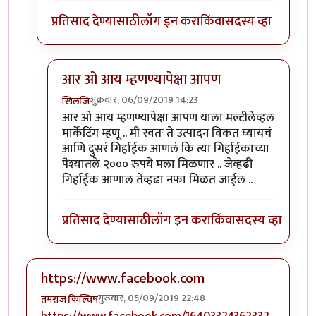
प्रतिसाद देण्यासाठी
लॉग इन करा
किंवा
सदस्य व्हा
आर ओ आय म्हणण्यापेक्षा आपण
शुक्रवार, 06/09/2019 14:23
खिलजि
In reply to
१२,००० च्या गुंतवणुकीवर ROI किती होता?
b
आर ओ आय म्हणण्यापेक्षा आपण याला मल्टीलेव्हल
मार्केटिंग म्हणू .. मी स्वतः ते उत्पादन विकत घ्यायचं
आणि दुसरं गिर्हाईक आणलं कि त्या गिर्हाईकाच्या
पैश्यातले २००० रुपये मला मिळणार .. जेव्हढी
गिर्हाईक आणाल तेव्हढा नफा मिळत जाईल ..
प्रतिसाद देण्यासाठी
लॉग इन करा
किंवा
सदस्य व्हा
https://www.facebook.com
गुरुवार, 05/09/2019 22:48
तमराज किल्विष