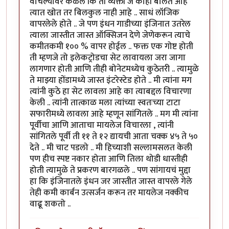
वाचल्यावर कळले कि ती व्यक्ती जे काही बोलत आहे
त्यात खोत तर बिलकुल नाही आहे .. साधं लॉजिक
वापरलेले होते .. जे पण इंधन गाडीच्या इंजिनात उतरेल
त्याला जास्तीत जास्त ऑक्सिजन देणे जेणेकरून त्याचे
कमीतकमी १०० % वापर होईल .. फक्त एक गोष्ट होती
ती म्हणजे तो इलेकट्रोडचा सेट लावायला जरा जागा
लागणार होती आणि तीही बोनेटमध्येच कुठेतरी .. त्यामुळे
ते माझ्या होंडामध्ये जास्त इंटरेस्टेड होते .. मी त्यांना मग
त्यांनी कुठे हा सेट लावला आहे का त्याबद्दल विचारणा
केली .. त्यांनी तात्काळ मला त्यांच्या स्वतःच्या टाटा
सफारीमध्ये लावला आहे म्हणून सांगितले .. मग मी त्यांना
पूर्वीचा आणि आताचा मायलेज विचारला , त्यांनी
सांगितले पूर्वी ती ११ ते १२ द्यायची आता चक्क ४५ ते ५०
देते .. मी चाट पडलो .. मी हिच्याशी सल्लामसलत केली
पण हीच स्पष्ट नकार होता आणि तिला थोडी धास्तीही
होती त्यामुळे ते प्रकरण बारगळले .. पण सांगायचं मुद्दा
हा कि इंजिनातले इंधन जर जास्तीत जास्त वापरले गेले
तेही कमी कार्बन उत्सर्जन करून तर मायलेज नक्कीच
वाढू शकतो ..