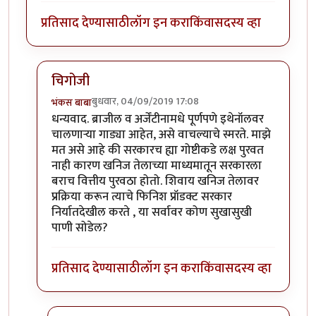
प्रतिसाद देण्यासाठी
लॉग इन करा
किंवा
सदस्य व्हा
चिगोजी
बुधवार, 04/09/2019 17:08
भंकस बाबा
In reply to
महत्त्वाचा मुद्दा आहे हा..
by
चिगो
धन्यवाद. ब्राजील व अर्जेंटीनामधे पूर्णपणे इथेनॉलवर
चालणाऱ्या गाड्या आहेत, असे वाचल्याचे स्मरते. माझे
मत असे आहे की सरकारच ह्या गोष्टीकडे लक्ष पुरवत
नाही कारण खनिज तेलाच्या माध्यमातून सरकारला
बराच वित्तीय पुरवठा होतो. शिवाय खनिज तेलावर
प्रक्रिया करून त्याचे फिनिश प्रॉडक्ट सरकार
निर्यातदेखील करते , या सर्वावर कोण सुखासुखी
पाणी सोडेल?
प्रतिसाद देण्यासाठी
लॉग इन करा
किंवा
सदस्य व्हा