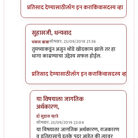
प्रतिसाद देण्यासाठी
लॉग इन करा
किंवा
सदस्य व्हा
सुहासजी, धन्यवाद
सोमवार, 23/09/2019 21:56
भंकस बाबा
In reply to
इंटर्नल कंबशन इंजिनाची इंधन
by
डॉ सुहास म्ह
तुमच्याकडूंन अजुन थोडे खोदकाम झाले तर हा
धागा काढण्याचा उद्देश्य सफल होईल.
प्रतिसाद देण्यासाठी
लॉग इन करा
किंवा
सदस्य व्हा
या विषयाला जागतिक
अर्थकारण,
डॉ सुहास म्हात्रे
सोमवार, 23/09/2019 22:04
In reply to
सुहासजी, धन्यवाद
by
भंकस बाबा
या विषयाला जागतिक अर्थकारण, राजकारण
व इतिहासाचे इतके पदर आहेत की त्यावर