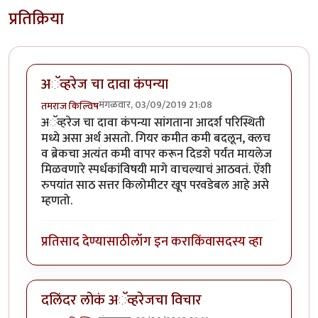
प्रतिक्रिया
अॅव्हरेज चा दावा कंपन्या
मंगळवार, 03/09/2019 21:08
तमराज किल्विष
अॅव्हरेज चा दावा कंपन्या सांगताना आदर्श परिस्थिती
मध्ये असा अर्थ असतो. गियर कमीत कमी बदलून, क्लच
व ब्रेकचा अत्यंत कमी वापर करून दिडशे पर्यंत मायलेज
मिळवणारे स्पर्धकांविषयी मागे वाचल्याचं आठवतं. ऐंशी
रुपयांत साठ सत्तर किलोमीटर खूप परवडेबल आहे असे
म्हणतो.
प्रतिसाद देण्यासाठी
लॉग इन करा
किंवा
सदस्य व्हा
दलिंदर लोकं अॅव्हरेजचा विचार