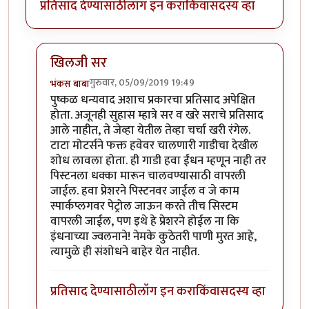
प्रतिसाद देण्यासाठी
लॉग इन करा
किंवा
सदस्य व्हा
खिलजी सर
गुरुवार, 05/09/2019 19:49
भंकस बाबा
In reply to
चांगला धागा आहे .. सकारत्मक
by
खिलजि
पुष्कळ धन्यवाद अशाच प्रकारचा प्रतिसाद अपेक्षित
होता. अजूनही सुहास म्हात्रे सर व खरे सराचे प्रतिसाद
आले नाहीत, ते जेव्हा येतील तेव्हा चर्चा खरी रंगेल.
टाटा मोटर्सने फक्त हवेवर चालणारी गाडीचा देखील
शोध लावला होता. ही गाडी हवा ईंधन म्हणून नाही तर
पिस्टनला धक्का मारून चालवण्यासाठी वापरली
जाईल. हवा प्रेशरने पिस्टनवर जाईल व जे काम
स्पार्कप्लगवर पेट्रोल जाऊन करते तीच सिस्टम
वापरली जाईल, पण इथे हे प्रेशरने होईल ना कि
इंधनाच्या ज्वलनाने! नेमके कुठेतरी पाणी मुरत आहे,
त्यामुळे ही संशोधने बाहेर येत नाहीत.
प्रतिसाद देण्यासाठी
लॉग इन करा
किंवा
सदस्य व्हा