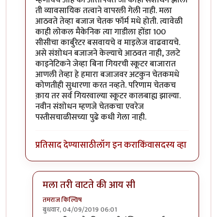
ती व्यावसायिक तत्वाने वापरली गेली नाही. मला
आठवते तेव्हा बजाज चेतक फॉर्म मधे होती. त्यावेळी
काही लोकल मैकेनिक त्या गाडीला होंडा 100
सीसीचा कार्बुरेटर बसवायचे व माइलेज वाढवायचे.
असे संशोधन बजाजने केल्याचे आठवत नाही, उलटे
काइनेटिकने जेव्हा बिना गियरची स्कूटर बाजारात
आणली तेव्हा हे हमारा बजाजवर अटकुन चेतकमधे
कोणतीही सुधारणा करत नव्हते. परिणाम चेतकच
क़ाय तर सर्व गियरवाल्या स्कूटर कालबाह्य झाल्या.
नवीन संशोधन म्हणजे चेतकचा एवरेज
पस्तीसचाळीसच्या पुढे कधी गेला नाही.
प्रतिसाद देण्यासाठी
लॉग इन करा
किंवा
सदस्य व्हा
मला तरी वाटते की आय सी
तमराज किल्विष
बुधवार, 04/09/2019 06:01