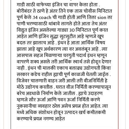
गाडी साठी वाफेच्या इंजिन चा वापर केला होता .
बोरीबंदर ते ठाणे हे अंतर तिने एक तास चोवीस मिनिटात
पूर्ण केले .14 coach ची गाडी होती आणि तिला sion ला
पाणी भरण्यासाठी थांबावे लागले होते आता तेच अंतर
विद्युत इंजिन असलेल्या गाड्या 30 मिनिटात पूर्ण करत
आहेत आणि इंजिन सुद्धा सुटसुटीत आहे म्हणजे खूप
बदल तर झालाच आहे . इंधन हे आता आर्थिक विषय
झाला आहे खूप अर्थकारण त्या वर अवलंबून आहे . त्या
आसपास सहज मिळणाऱ्या घरगुती पदार्थ इंधन म्हणून
वापरणे शक्य असले तरी आर्थिक स्वार्थ तसे होवून देणार
नाही . इंधन ची मालकी एकाच बलाढ्य उद्योगपती किंवा
सरकार कडेच राहील ह्याची पूर्ण काळजी घेतली जाईल .
विजेवर चालणारी वाहन जरी आली तरी वीजनिर्मिती हे
मोठे उद्योगच करतील . घरात वीज निर्मिती करण्यापासून
बरेच अडधाळे निर्माण केले जातील . ह्याचे उदाहरण
म्हणजे सौर ऊर्जा आणि पवन ऊर्जा निर्मिती करणे
नुकसानीचा व्यवहार ठरेल असेच प्रयत्न होत आहेत. त्या
मध्ये अधिक संशोधन होवून उत्पादन खर्च कमीतकमी
करण्याचे प्रयत्न नगण्य आहेत