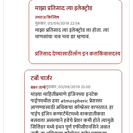
माझा प्रतिसाद त्या इलेक्ट्रोड
तमराज किल्विष
गुरुवार, 05/09/2019 22:54
In reply to
किल्विषजी,
by
भंकस बाबा
माझा प्रतिसाद त्या इलेक्ट्रोड ला होता. त्या
माणसांचा नाव पत्ता द्या म्हणावं.
प्रतिसाद देण्यासाठी
लॉग इन करा
किंवा
सदस्य व्हा
टर्बो चार्जर
गुरुवार, 05/09/2019 23:30
बबन ताम्बे
In reply to
किल्विषजी,
by
भंकस बाबा
माझ्या माहितीप्रमाणे इंजिनच्या इनटेक
पाईपमधील हवा atmospheric प्रेशरला
आणण्यासाठी अधिकचा कॉम्प्रेसर वापरतात. हा
पाईप इंजिन कम्पार्टमेंटमध्ये वाकडातीकडा
बसवला असल्याने हवेचे प्रेशर कमी होते त्यामुळे
सिलिंडर मध्ये इंधन पूर्ण एफीसीएनसिने जळत