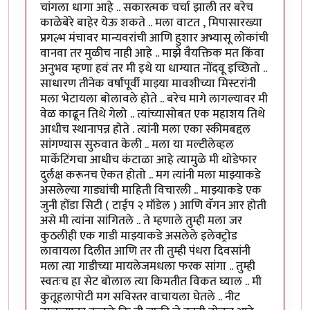
चांगला धागा आहे .. सकारत्मक चर्चा झाली तर बरेच
काळेबेरे बाहेर येऊ शकते .. मला वाटत , मिपासारख्या
प्रगल्भ मंचावर मान्यवरांची आणि हुशार अभ्यासू लोकांची
वानवा तर मुळीच नाही आहे .. माझे वैयक्तिक मत किंवा
अनुभव म्हणा हवं तर मी इथे या धाग्यात नोंदवू इच्छितो ..
साधारण तीनेक वर्षांपूर्वी माझ्या मावशीच्या मिस्टरांनी
मला भेटायला बोलावले होते .. बरेच मागे लागल्यावर मी
वेळ काढून तिथे गेलो .. त्यांच्यासोबत एक महाशय तिथे
आधीच स्थानापन्न होते . त्यांनी मला एका स्कीमबद्दल
सांगण्यास सुरुवात केली .. मला या मल्टीलेव्हल
मार्केटिंगचा आधीच कंटाळा आहे त्यामुळे मी थोडेफार
दुर्लक्ष करूनच ऐकत होतो .. मग त्यांनी मला माझ्याकडे
असलेल्या गाड्यांची माहिती विचारली .. माझ्याकडे एक
जुनी होंडा सिटी ( टाईप २ मॉडेल ) आणि वॅगन आर होती
असे मी त्यांना सांगितले .. ते म्हणाले तुम्ही मला जर
कुठलीही एक गाडी माझ्याकडे असलेले इलेक्ट्रोड
लावायला दिलीत आणि तर ती तुम्ही पंधरा दिवसांनी
मला त्या गाडीच्या मायलेजमधला फरक सांगा .. तुम्ही
स्वतःच हा सेट बोलाल त्या किमतीत विकत घ्याल .. मी
कुतूहलापोटी मग सविस्तर वाचायला घेतले .. नीट