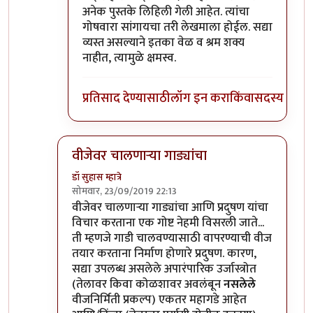
अनेक पुस्तके लिहिली गेली आहेत. त्यांचा
गोषवारा सांगायचा तरी लेखमाला होईल. सद्या
व्यस्त असल्याने इतका वेळ व श्रम शक्य
नाहीत, त्यामुळे क्षमस्व.
प्रतिसाद देण्यासाठी
लॉग इन करा
किंवा
सदस्य व्हा
वीजेवर चालणार्‍या गाड्यांचा
डॉ सुहास म्हात्रे
सोमवार, 23/09/2019 22:13
In reply to
इंटर्नल कंबशन इंजिनाची इंधन
by
डॉ सुहास म्ह
वीजेवर चालणार्‍या गाड्यांचा आणि प्रदुषण यांचा
विचार करताना एक गोष्ट नेहमी विसरली जाते...
ती म्हणजे गाडी चालवण्यासाठी वापरण्याची वीज
तयार करताना निर्माण होणारे प्रदुषण. कारण,
सद्या उपलब्ध असलेले अपारंपारिक उर्जास्त्रोत
(तेलावर किवा कोळशावर अवलंबून
नसलेले
वीजनिर्मिती प्रकल्प) एकतर महागडे आहेत