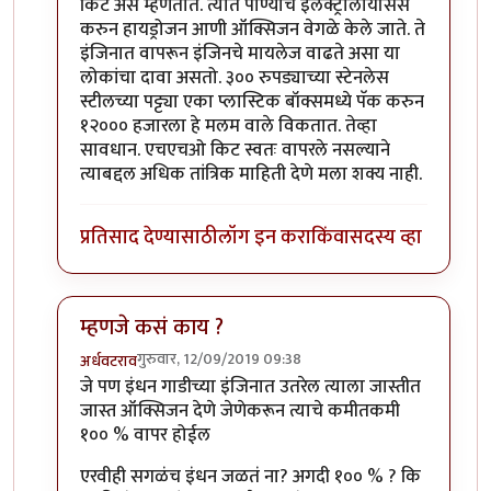
किट असे म्हणतात. त्यात पाण्याचे इलेक्ट्रोलायसिस
करुन हायड्रोजन आणी ऑक्सिजन वेगळे केले जाते. ते
इंजिनात वापरून इंजिनचे मायलेज वाढते असा या
लोकांचा दावा असतो. ३०० रुपड्याच्या स्टेनलेस
स्टीलच्या पट्ट्या एका प्लास्टिक बॉक्समध्ये पॅक करुन
१२००० हजारला हे मलम वाले विकतात. तेव्हा
सावधान. एचएचओ किट स्वतः वापरले नसल्याने
त्याबद्दल अधिक तांत्रिक माहिती देणे मला शक्य नाही.
प्रतिसाद देण्यासाठी
लॉग इन करा
किंवा
सदस्य व्हा
म्हणजे कसं काय ?
गुरुवार, 12/09/2019 09:38
अर्धवटराव
In reply to
चांगला धागा आहे .. सकारत्मक
by
खिलजि
जे पण इंधन गाडीच्या इंजिनात उतरेल त्याला जास्तीत
जास्त ऑक्सिजन देणे जेणेकरून त्याचे कमीतकमी
१०० % वापर होईल
एरवीही सगळंच इंधन जळतं ना? अगदी १०० % ? कि