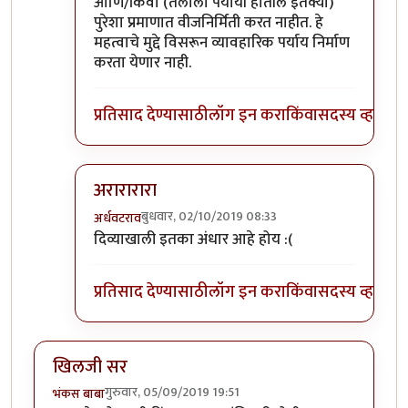
आणि/किंवा (तेलाला पर्यायी होतील इतक्या)
पुरेशा प्रमाणात वीजनिर्मिती करत नाहीत. हे
महत्वाचे मुद्दे विसरून व्यावहारिक पर्याय निर्माण
करता येणार नाही.
प्रतिसाद देण्यासाठी
लॉग इन करा
किंवा
सदस्य व्हा
अरारारारा
बुधवार, 02/10/2019 08:33
अर्धवटराव
In reply to
इंटर्नल कंबशन इंजिनाची इंधन
by
डॉ सुहास म्ह
दिव्याखाली इतका अंधार आहे होय :(
प्रतिसाद देण्यासाठी
लॉग इन करा
किंवा
सदस्य व्हा
खिलजी सर
गुरुवार, 05/09/2019 19:51
भंकस बाबा