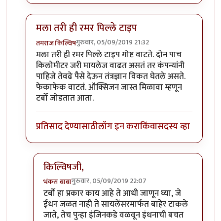
मला तरी ही रमर पिल्ले टाइप
गुरुवार, 05/09/2019 21:32
तमराज किल्विष
In reply to
चांगला धागा आहे .. सकारत्मक
by
खिलजि
मला तरी ही रमर पिल्ले टाइप गोष्ट वाटते. दोन पाच
किलोमीटर जरी मायलेज वाढत असतं तर कंपन्यांनी
पाहिजे तेवढे पैसे देऊन तंत्रज्ञान विकत घेतले असते.
फेकाफेक वाटतं. ऑक्सिजन जास्त मिळावा म्हणून
टर्बो जोडतात आता.
प्रतिसाद देण्यासाठी
लॉग इन करा
किंवा
सदस्य व्हा
किल्विषजी,
गुरुवार, 05/09/2019 22:07
भंकस बाबा
In reply to
मला तरी ही रमर पिल्ले टाइप
by
तमराज किल्व
टर्बो हा प्रकार काय आहे ते आधी जाणून घ्या, जे
ईंधन जळत नाही ते सायलेंसरमार्फत बाहेर टाकले
जाते, तेच पुन्हा इंजिनकडे वळवून इंधनाची बचत