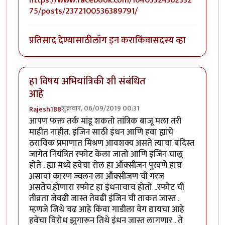
https://www.facebook.com/16403324362332
75/posts/2372100536389791/
प्रतिसाद देण्यासाठी
लॉग इन करा
किंवा
सदस्य व्हा
हा विषय अभियांत्रिकी शी संबंधित
आहे
शुक्रवार, 06/09/2019 00:31
Rajesh188
आपण फक्त तर्क मांडू शकतो तांत्रिक बाजू मला तरी
माहीत नाहीत. इंजिन साठी इंधन आणि हवा ह्यांचे
ठराविक प्रमाणात मिश्रण आवशक्य असते त्याचा बंदिस्त
जागेत नियंत्रित स्फोट केला जातो आणि इंजिन चालू
होते . ह्या मध्ये हवेचा रोल हा ऑक्सीजन पुरवणे हाच
असावा कारण ज्वलन ला ऑक्सीजण ची गरज
असतेच.होणारा स्फोट हा इंधनाचाच होतो ..स्फोट ची
तीव्रता जेवढी जास्त तेवढी इंजिन ची ताकत जास्त .
म्हणजे जिथे चढ आहे किंवा गाडीला वेग द्यायचा आहे
हवेचा विरोध झुगारून तिथे इंधन जास्त लागणार . ते