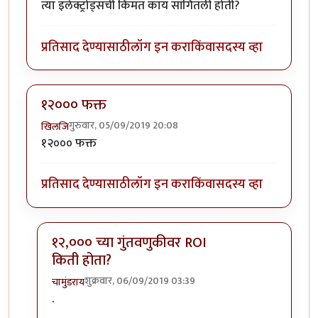
त्या इलेक्ट्रोड्सची किंमत काय सांगितली होती?
प्रतिसाद देण्यासाठी
लॉग इन करा
किंवा
सदस्य व्हा
१२००० फक्त
गुरुवार, 05/09/2019 20:08
खिलजि
१२००० फक्त
प्रतिसाद देण्यासाठी
लॉग इन करा
किंवा
सदस्य व्हा
१२,००० च्या गुंतवणुकीवर ROI
किती होता?
शुक्रवार, 06/09/2019 03:39
चामुंडराय
In reply to
१२००० फक्त
by
खिलजि
.