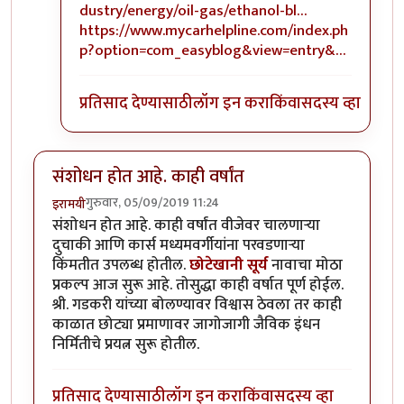
dustry/energy/oil-gas/ethanol-bl…
https://www.mycarhelpline.com/index.ph
p?option=com_easyblog&view=entry&…
प्रतिसाद देण्यासाठी
लॉग इन करा
किंवा
सदस्य व्हा
संशोधन होत आहे. काही वर्षांत
गुरुवार, 05/09/2019 11:24
इरामयी
संशोधन होत आहे. काही वर्षांत वीजेवर चालणाऱ्या
दुचाकी आणि कार्स मध्यमवर्गीयांना परवडणाऱ्या
किंमतीत उपलब्ध होतील.
छोटेखानी सूर्य
नावाचा मोठा
प्रकल्प आज सुरू आहे. तोसुद्धा काही वर्षात पूर्ण होईल.
श्री. गडकरी यांच्या बोलण्यावर विश्वास ठेवला तर काही
काळात छोट्या प्रमाणावर जागोजागी जैविक इंधन
निर्मितीचे प्रयत्न सुरू होतील.
प्रतिसाद देण्यासाठी
लॉग इन करा
किंवा
सदस्य व्हा