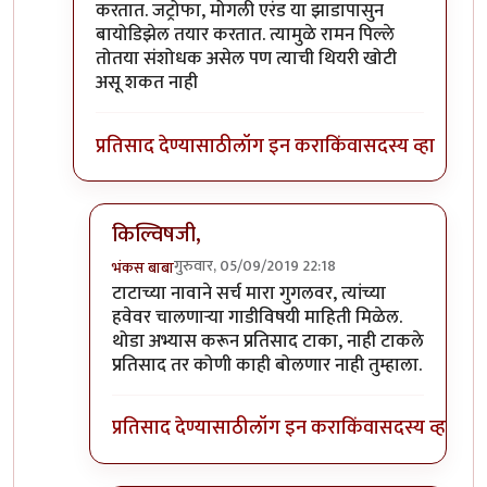
करतात. जट्रोफा, मोगली एरंड या झाडापासुन
बायोडिझेल तयार करतात. त्यामुळे रामन पिल्ले
तोतया संशोधक असेल पण त्याची थियरी खोटी
असू शकत नाही
प्रतिसाद देण्यासाठी
लॉग इन करा
किंवा
सदस्य व्हा
किल्विषजी,
गुरुवार, 05/09/2019 22:18
भंकस बाबा
In reply to
किल्विषजी,
by
भंकस बाबा
टाटाच्या नावाने सर्च मारा गुगलवर, त्यांच्या
हवेवर चालणाऱ्या गाडीविषयी माहिती मिळेल.
थोडा अभ्यास करून प्रतिसाद टाका, नाही टाकले
प्रतिसाद तर कोणी काही बोलणार नाही तुम्हाला.
प्रतिसाद देण्यासाठी
लॉग इन करा
किंवा
सदस्य व्हा