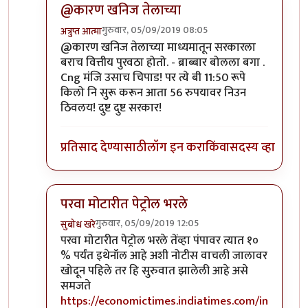
@कारण खनिज तेलाच्या
गुरुवार, 05/09/2019 08:05
अत्रुप्त आत्मा
In reply to
चिगोजी
by
भंकस बाबा
@कारण खनिज तेलाच्या माध्यमातून सरकारला
बराच वित्तीय पुरवठा होतो. - ब्राब्बार बोलला बगा .
Cng मंजि उसाच चिपाड! पर त्ये बी 11:50 रूपे
किलो नि सुरू करून आता 56 रुपयावर निउन
ठिवलय! दुष्ट दुष्ट सरकार!
प्रतिसाद देण्यासाठी
लॉग इन करा
किंवा
सदस्य व्हा
परवा मोटारीत पेट्रोल भरले
गुरुवार, 05/09/2019 12:05
सुबोध खरे
In reply to
चिगोजी
by
भंकस बाबा
परवा मोटारीत पेट्रोल भरले तेंव्हा पंपावर त्यात १०
% पर्यंत इथेनॉल आहे अशी नोटीस वाचली जालावर
खोदून पहिले तर हि सुरुवात झालेली आहे असे
समजते
https://economictimes.indiatimes.com/in