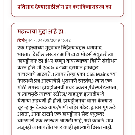
प्रतिसाद देण्यासाठी
लॉग इन करा
किंवा
सदस्य व्हा
महत्त्वाचा मुद्दा आहे हा..
बुधवार, 04/09/2019 15:42
चिगो
एक महत्त्वाच्या मुद्द्यावर लिहेल्याबद्दल धन्यवाद..
भारतात देखील सरकार आणि टाटा मोटर्स संयुक्तरीत्या
'हायड्रोजन' ला इंधन म्हणून वापरण्याच्या दिशेने संशोधन
करत होते. मी २००७-०८च्या दरम्यान ह्याबद्दल
वाचल्याचे आठवते. (त्यावर तेव्हा एका CSE Mains च्या
पेपरमध्ये प्रश्न आल्याचेही धुसरपणे स्मरतंय.) त्यात एक
मोठी समस्या हायड्रोजनची प्रचंड ज्वलन /विस्फोटक्षमता,
व त्याचमुळे त्याच्या स्टोरेज/ वाहतूक इत्यादीमध्ये
येणार्‍या अडचणी ही होती. हायड्रोजनचा वापर केल्यास
धूर म्हणून केवळ वाफ/पाणी बाहेर पडेल. ह्यावर गुगलले
असता, आता टाटाने एक हायड्रोजन सेल फ्युलवर
चालणारी एक स्टारबस आणली आहे, असे कळले. मात्र
अजूनही त्याबाबतीत फार काही झाल्याचे दिसत नाही.