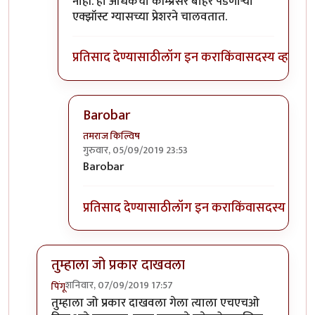
नाही. हा अधिकचा कॉम्प्रेसर बाहेर पडणाऱ्या
एक्झॉस्ट ग्यासच्या प्रेशरने चालवतात.
प्रतिसाद देण्यासाठी
लॉग इन करा
किंवा
सदस्य व्हा
Barobar
तमराज किल्विष
गुरुवार, 05/09/2019 23:53
In reply to
टर्बो चार्जर
by
बबन ताम्बे
Barobar
प्रतिसाद देण्यासाठी
लॉग इन करा
किंवा
सदस्य व्हा
तुम्हाला जो प्रकार दाखवला
शनिवार, 07/09/2019 17:57
पिंगू
In reply to
चांगला धागा आहे .. सकारत्मक
by
खिलजि
तुम्हाला जो प्रकार दाखवला गेला त्याला एचएचओ