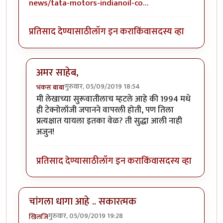
news/tata-motors-indianoil-co…
प्रतिसाद देण्यासाठी
लॉग इन करा
किंवा
सदस्य व्हा
अमर साहेब,
गुरुवार, 05/09/2019 18:54
भंकस बाबा
In reply to
ही बघा पाण्यावर (Hydrogen
by
अमर विश्वास
मी लेखाच्या सुरूवातीलाच म्हटले आहे की 1994 मधे
ही टेक्नोलॉजी जपानने वापरली होती, पण तिला
प्रत्यक्षात यायला इतका वेळ? ती सुद्धा आली नाही
अजुन!
प्रतिसाद देण्यासाठी
लॉग इन करा
किंवा
सदस्य व्हा
चांगला धागा आहे .. सकारत्मक
गुरुवार, 05/09/2019 19:28
खिलजि