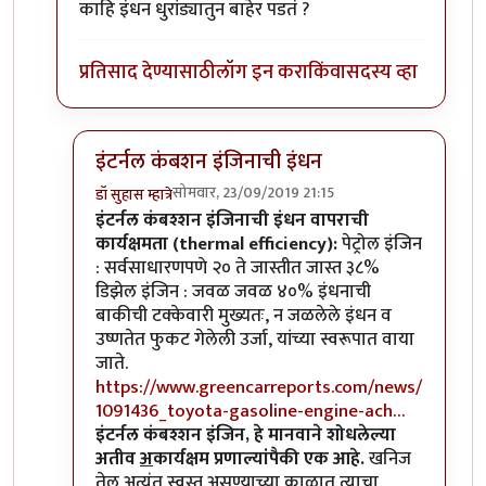
काहि इंधन धुरांड्यातुन बाहेर पडतं ?
प्रतिसाद देण्यासाठी
लॉग इन करा
किंवा
सदस्य व्हा
इंटर्नल कंबशन इंजिनाची इंधन
सोमवार, 23/09/2019 21:15
डॉ सुहास म्हात्रे
In reply to
म्हणजे कसं काय ?
by
अर्धवटराव
इंटर्नल कंबश्शन इंजिनाची इंधन वापराची
कार्यक्षमता (thermal efficiency):
पेट्रोल इंजिन
: सर्वसाधारणपणे २० ते जास्तीत जास्त ३८%
डिझेल इंजिन : जवळ जवळ ४०% इंधनाची
बाकीची टक्केवारी मुख्यतः, न जळलेले इंधन व
उष्णतेत फुकट गेलेली उर्जा, यांच्या स्वरूपात वाया
जाते.
https://www.greencarreports.com/news/
1091436_toyota-gasoline-engine-ach…
इंटर्नल कंबश्शन इंजिन, हे मानवाने शोधलेल्या
अतीव
अ
कार्यक्षम प्रणाल्यांपैकी एक आहे.
खनिज
तेल अत्यंत स्वस्त असण्याच्या काळात त्याचा