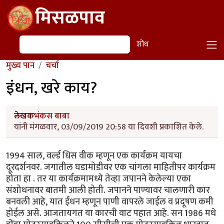
Skip to main content
मिसळपाव
शोध
शोध
मुख्य पान
चर्चा
इंधन, खरे काय?
लेखक
भंकस बाबा
यांनी मंगळवार, 03/09/2019 20:58 या दिवशी प्रकाशित केले.
1994 साल, वर्ल्ड धिस वीक म्हणून एक कार्यक्रम यायचा
दूरदर्शनवर. जगातील घडामोडीवर एक चांगला माहितीपर कार्यक्रम
होता हा . तर या कार्यक्रमामध्ये तेव्हा जपानने केलेल्या एका
संशोधनावर बातमी आली होती. जपानने पाण्यावर चालणारी कार
बनवली आहे, यात ईंधन म्हणून पाणी वापरले जाईल व प्रदूषण कमी
होईल असे. आजतायगत या कारची वाट पहात आहे. सन 1986 मधे