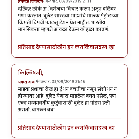
मंगळवार, 03/09/2019 21:11
तमराज किल्विष
दलिंदर लोकं अॅव्हरेजचा विचार करून अजून दलिंदर
पणा करतात. बुलेट सारख्या गाड्यांचे मालक पेट्रोलच्या
किंमती विषयी फालतू टेंशन घेत नाहीत. भारतीय
मानसिकता म्हणजे आवळा देऊन कोहळा काढणं.
प्रतिसाद देण्यासाठी
लॉग इन करा
किंवा
सदस्य व्हा
किल्विषजी,
मंगळवार, 03/09/2019 21:46
भंकस बाबा
माझ्या प्रश्नाचा रोख हा ईंधन बचतीचा नसून संशोधन न
होण्यावर आहे. बुलेट घेणारा माइलेज बघत नसेल, पण
एका मध्यमवर्गीय कुटुंबासाठी बुलेट हा पांढरा हत्ती
असतो. वापरून बघा
प्रतिसाद देण्यासाठी
लॉग इन करा
किंवा
सदस्य व्हा