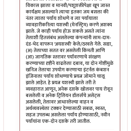
विकास झाला व मानवी/पशूशक्तीपेक्षा खूप जास्त
कार्यक्षम असल्याने त्याचा इतका जम बसला की
नंतर त्याला पर्याय शोधणे व त्या पर्यायाला
व्यावहारीकरित्या यशस्वी (मेनस्ट्रिम) करणे अशक्य
झाले. जे काही पर्याय होऊ शकले असते त्यांना
तेलाशी हितसंबंध असलेल्या कंपन्यांनी साम-दाम-
दंड-भेद वापरून 'अयशस्वी' केले/ठरवले गेले. सद्या,
(अ) तेलाच्या सतत वर असलेली किंमती आणि
(आ) जागतिक स्तरावर पर्यावरणाचे संरक्षण
करण्याच्या दृष्टीने वाढलेला दबाव, या दोन गोष्टींमुळे
खनिज तेलाचा उपयोग करणार्‍या इंटर्नल कंबशन
इंजिनाला पर्याय शोधण्याचे प्रयत्न जोमाने चालू
झाले आहेत. हे प्रयत्न यशस्वी झाले तरी ते
व्यवहारात आणून, अनेक दशके खोलवर पाय रोवून
बसलेली व अनेक ट्रिलियन डॉलर्सचे असेट्स
असलेली, तेलावर आधारलेल्या वाहन व
अर्थव्यवस्थेला टक्कर देण्यासाठी सबळ, स्वस्त,
सहज उपलब्ध असलेला पर्याय होण्यासाठी, नवीन
पर्यायांना एक-दोन दशके तरी जातील.