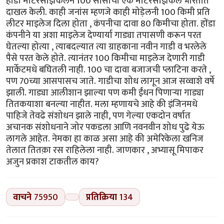
होंडा मोटरसाइकिलने 100 सीसीची एक मोटरसाइकिल भारतात
दाखल केली. काही जनांस म्हणजे काही मोड़ेलनी 100 किमी प्रति
लीटर माइलेज दिला होता , कंपनीचा दावा 80 किमीचा होता. होंडा
कंपनीने या अशा माइलेज देण्यार्या गाड्या तपासणी करून परत
घेतल्या होत्या , त्याबदल्यात त्या ग्राहकाना नवीन गाडी व भरलेले
पैसे परत केले होते. त्यानंतर 100 किमीचा माइलेज देणारी गाडी
मार्केटमधे बघितली नाही. 100 चा दावा बजाजची प्लाटिना करते ,
पण 70च्या आसपासच जाते. गाडीचा शोध लागून आज सव्वाशे वर्षे
झाली. गाड्या आलीशान झाल्या पण कमी ईंधन पिणाऱ्या गाड्या
तितकयाशा बनल्या नाहीत. मला म्हणायचे आहे की इंजिनमधे
पाहिजे तेवढे संशोधन झाले नाही, पण गेल्या एकदोन वर्षात
अचानक संशोधनाने जोर पकडला आणि नवनवीन शोध पुढे येऊ
लागले आहेत. नेमका हा काळ असा आहे की अमेरिकेला खनिज
तेलात तितक़ा रस राहिलेला नाही. जाणकार , अभ्यासू मिपाकर
अजुन प्रकाश टाकतील काय?
वाचने
75950
प्रतिक्रिया
134