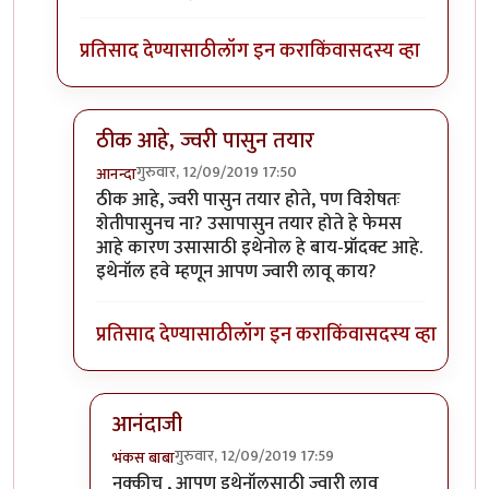
प्रतिसाद देण्यासाठी
लॉग इन करा
किंवा
सदस्य व्हा
ठीक आहे, ज्वरी पासुन तयार
गुरुवार, 12/09/2019 17:50
आनन्दा
In reply to
खरे साहेब,
by
भंकस बाबा
ठीक आहे, ज्वरी पासुन तयार होते, पण विशेषतः
शेतीपासुनच ना? उसापासुन तयार होते हे फेमस
आहे कारण उसासाठी इथेनोल हे बाय-प्रॉदक्ट आहे.
इथेनॉल हवे म्हणून आपण ज्वारी लावू काय?
प्रतिसाद देण्यासाठी
लॉग इन करा
किंवा
सदस्य व्हा
आनंदाजी
गुरुवार, 12/09/2019 17:59
भंकस बाबा
In reply to
ठीक आहे, ज्वरी पासुन तयार
by
आनन्दा
नक्कीच , आपण इथेनॉलसाठी ज्वारी लावू