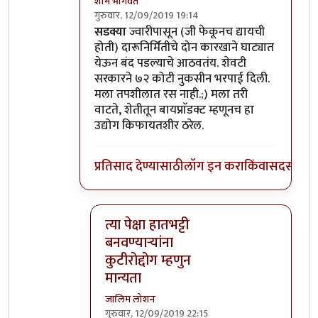
शाम भागवत
गुरुवार, 12/09/2019 19:14
In reply to
तसा विषय नाही तो. उसापासुन
by
आनन्
सडक्या
ज्वारीपासून (जी फेकूनच द्यायची
होती) दारूनिर्मितीचे दोन कारखाने घाट्यात
येऊन बंद पडल्याचे आठवतंय. शेवटी
सरकारने ७२ कोटी नुकसीन भरपाई दिली.
मला तपशीलात रस नाही.;) मला तरी
वाटते, शेतीतून बायप्राॅडक्ट म्हणूनच हा
उद्योग किफायतशीर ठरेल.
प्रतिसाद देण्यासाठी
लॉग इन करा
किंवा
सदस्य व्हा
त्या पेक्षा हातभट्टी
बनवण्यार्‍यांना
कुटीरोद्दोग म्हणुन
मान्यता
जालिम लोशन
गुरुवार, 12/09/2019 22:15