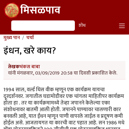
Skip to main content
मिसळपाव
शोध
शोध
मुख्य पान
चर्चा
इंधन, खरे काय?
लेखक
भंकस बाबा
यांनी मंगळवार, 03/09/2019 20:58 या दिवशी प्रकाशित केले.
1994 साल, वर्ल्ड धिस वीक म्हणून एक कार्यक्रम यायचा
दूरदर्शनवर. जगातील घडामोडीवर एक चांगला माहितीपर कार्यक्रम
होता हा . तर या कार्यक्रमामध्ये तेव्हा जपानने केलेल्या एका
संशोधनावर बातमी आली होती. जपानने पाण्यावर चालणारी कार
बनवली आहे, यात ईंधन म्हणून पाणी वापरले जाईल व प्रदूषण कमी
होईल असे. आजतायगत या कारची वाट पहात आहे. सन 1986 मधे