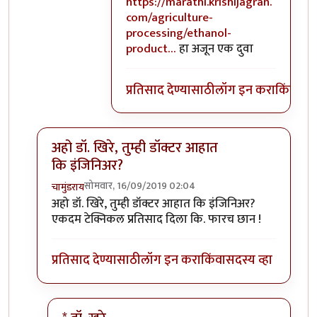
In reply to
मी कुठे पिकापासून ज्वारी
by
सु
https://marathi.krishijagran.
com/agriculture-
processing/ethanol-
product…
हा अजून एक दुवा
प्रतिसाद देण्यासाठी
लॉग इन करा
किंवा
सदस
अहो डॉ. खिरे, तुम्ही डॉक्टर आहात
कि इंजिनिअर?
सोमवार, 16/09/2019 02:04
चामुंडराय
In reply to
येथे चर्चा करणाऱ्या बहुसंख्य
by
सुबोध खरे
अहो डॉ. खिरे, तुम्ही डॉक्टर आहात कि इंजिनिअर?
एकदम टेक्निकल प्रतिसाद दिला कि. फारच छान !
प्रतिसाद देण्यासाठी
लॉग इन करा
किंवा
सदस्य व्हा