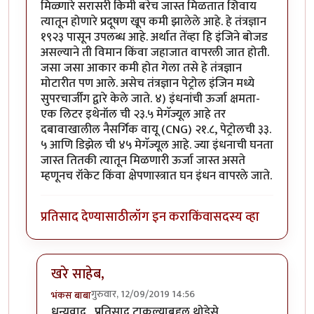
मिळ्णारे सरासरी किमी बरेच जास्त मिळतात शिवाय
त्यातून होणारे प्रदूषण खूप कमी झालेले आहे. हे तंत्रज्ञान
१९२३ पासून उपलब्ध आहे. अर्थात तेंव्हा हि इंजिने बोजड
असल्याने ती विमान किंवा जहाजात वापरली जात होती.
जसा जसा आकार कमी होत गेला तसे हे तंत्रज्ञान
मोटारीत पण आले. असेच तंत्रज्ञान पेट्रोल इंजिन मध्ये
सुपरचार्जींग द्वारे केले जाते. ४) इंधनांची ऊर्जा क्षमता-
एक लिटर इथेनॉल ची २३.५ मेगॅज्यूल आहे तर
दबावाखालील नैसर्गिक वायू (CNG) २१.८, पेट्रोलची ३३.
५ आणि डिझेल ची ४५ मेगॅज्यूल आहे. ज्या इंधनाची घनता
जास्त तितकी त्यातून मिळणारी ऊर्जा जास्त असते
म्हणूनच रॉकेट किंवा क्षेपणास्त्रात घन इंधन वापरले जाते.
प्रतिसाद देण्यासाठी
लॉग इन करा
किंवा
सदस्य व्हा
खरे साहेब,
गुरुवार, 12/09/2019 14:56
भंकस बाबा
In reply to
येथे चर्चा करणाऱ्या बहुसंख्य
by
सुबोध खरे
धन्यवाद , प्रतिसाद टाकल्याबद्दल थोडेसे