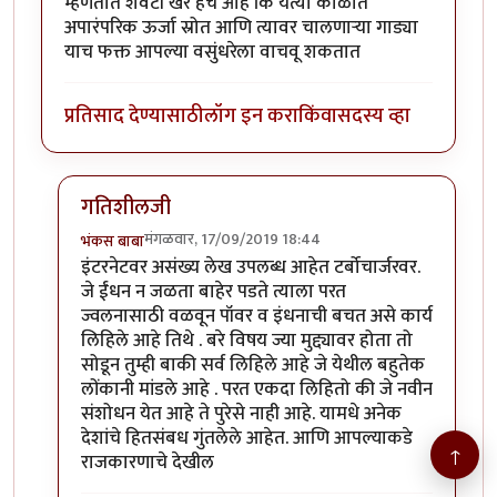
म्हणतात शेवटी खरे हेच आहे कि येत्या काळात
अपारंपरिक ऊर्जा स्रोत आणि त्यावर चालणाऱ्या गाड्या
याच फक्त आपल्या वसुंधरेला वाचवू शकतात
प्रतिसाद देण्यासाठी
लॉग इन करा
किंवा
सदस्य व्हा
गतिशीलजी
मंगळवार, 17/09/2019 18:44
भंकस बाबा
In reply to
डॉ. खरे सोडले तर बऱ्याच
by
गतीशील
इंटरनेटवर असंख्य लेख उपलब्ध आहेत टर्बोचार्जरवर.
जे ईंधन न जळता बाहेर पडते त्याला परत
ज्वलनासाठी वळवून पॉवर व इंधनाची बचत असे कार्य
लिहिले आहे तिथे . बरे विषय ज्या मुद्द्यावर होता तो
सोडून तुम्ही बाकी सर्व लिहिले आहे जे येथील बहुतेक
लोंकानी मांडले आहे . परत एकदा लिहितो की जे नवीन
संशोधन येत आहे ते पुरेसे नाही आहे. यामधे अनेक
देशांचे हितसंबध गुंतलेले आहेत. आणि आपल्याकडे
↑
राजकारणाचे देखील