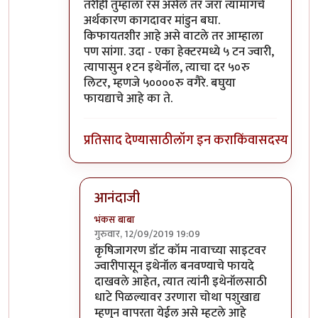
तरीही तुम्हाला रस असेल तर जरा त्यामागचे
अर्थकारण कागदावर मांडुन बघा.
किफायतशीर आहे असे वाटले तर आम्हाला
पण सांगा. उदा - एका हेक्टरमध्ये ५ टन ज्वारी,
त्यापासुन १टन इथेनॉल, त्याचा दर ५०रु
लिटर, म्हणजे ५००००रु वगैरे. बघुया
फायद्याचे आहे का ते.
प्रतिसाद देण्यासाठी
लॉग इन करा
किंवा
सदस्य व्हा
आनंदाजी
भंकस बाबा
गुरुवार, 12/09/2019 19:09
In reply to
तसा विषय नाही तो. उसापासुन
by
आनन्
कृषिजागरण डॉट कॉम नावाच्या साइटवर
ज्वारीपासून इथेनॉल बनवण्याचे फायदे
दाखवले आहेत, त्यात त्यांनी इथेनॉलसाठी
धाटे पिळल्यावर उरणारा चोथा पशुखाद्य
म्हणुन वापरता येईल असे म्हटले आहे