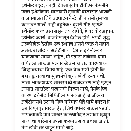
इथेनॉलबद्दल, काही दिवसापूर्वीच टीवीएस कंपनीने
फक्त इथेनॉलवर चालणारी दुचाकी बाजारात आणली.
वाजतगाजत तिचे उदघाटन केले. ही बातमी तुमच्या
कानावर आली नाही बहुतेक? दूसरी गोष्ट म्हणजे
इथेनॉल फक्त उसापासून तयार होते, हे तर घोर अज्ञान.
इथेनॉल ज्वारी, बाजरीपासून देखील होते. अगदी शुद्ध
अल्कोहोल देखील एक इंधनच असते फक्त ते महाग
असते. ब्राजील व अर्जेटीना या देशात इथेनॉलवर
चालणाऱ्या गाड्या आहेत, मी पन्नास टक्केचा दावा
बघितला आहे. आपल्याकडे उस हा राजकारण्याच्या
जिव्हाळ्याचा विषय आहे. एक वेळ अशी होती कि
महाराष्ट्र राज्याचा मुख्यमंत्री शुगर लॉबी ठरवायची.
आता आपल्याकडे साखरेमध्ये राजकारण आहे म्हणून
आयात साखरेला परवानगी मिळत नाही, नेमके हेच
काऱण इथेनॉल निर्मितीला मारक आहे. ब्राजील व
अर्जेटीनामधे उसाचे पिक वारेमाप येते याचे कारण हे
देश विषुववृत्तावर आहेत, जिथे वर्षभर पाऊस पडतो.
आपल्याकडे मात्र साखर कारखानेदार जगावा म्हणून
पाण्याचा वारेमाप उपसा करून उस वाढवला जातो.
तेल लॉबी तर याहुन मोठी आहे.