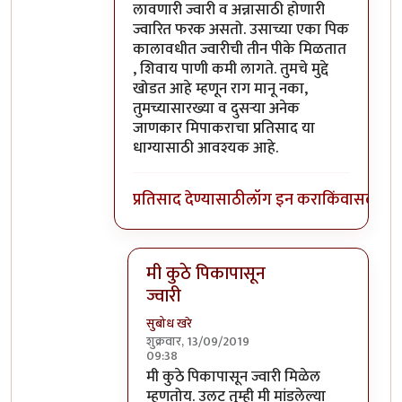
लावणारी ज्वारी व अन्नासाठी होणारी
ज्वारित फरक असतो. उसाच्या एका पिक
कालावधीत ज्वारीची तीन पीके मिळतात
, शिवाय पाणी कमी लागते. तुमचे मुद्दे
खोडत आहे म्हणून राग मानू नका,
तुमच्यासारख्या व दुसऱ्या अनेक
जाणकार मिपाकराचा प्रतिसाद या
धाग्यासाठी आवश्यक आहे.
प्रतिसाद देण्यासाठी
लॉग इन करा
किंवा
सदस्य व्
मी कुठे पिकापासून
ज्वारी
सुबोध खरे
शुक्रवार, 13/09/2019
09:38
In reply to
खरे साहेब,
by
भंकस बाबा
मी कुठे पिकापासून ज्वारी मिळेल
म्हणतोय. उलट तुम्ही मी मांडलेल्या