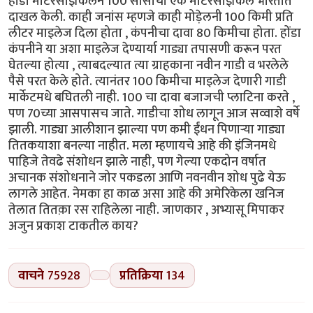
होंडा मोटरसाइकिलने 100 सीसीची एक मोटरसाइकिल भारतात
दाखल केली. काही जनांस म्हणजे काही मोड़ेलनी 100 किमी प्रति
लीटर माइलेज दिला होता , कंपनीचा दावा 80 किमीचा होता. होंडा
कंपनीने या अशा माइलेज देण्यार्या गाड्या तपासणी करून परत
घेतल्या होत्या , त्याबदल्यात त्या ग्राहकाना नवीन गाडी व भरलेले
पैसे परत केले होते. त्यानंतर 100 किमीचा माइलेज देणारी गाडी
मार्केटमधे बघितली नाही. 100 चा दावा बजाजची प्लाटिना करते ,
पण 70च्या आसपासच जाते. गाडीचा शोध लागून आज सव्वाशे वर्षे
झाली. गाड्या आलीशान झाल्या पण कमी ईंधन पिणाऱ्या गाड्या
तितकयाशा बनल्या नाहीत. मला म्हणायचे आहे की इंजिनमधे
पाहिजे तेवढे संशोधन झाले नाही, पण गेल्या एकदोन वर्षात
अचानक संशोधनाने जोर पकडला आणि नवनवीन शोध पुढे येऊ
लागले आहेत. नेमका हा काळ असा आहे की अमेरिकेला खनिज
तेलात तितक़ा रस राहिलेला नाही. जाणकार , अभ्यासू मिपाकर
अजुन प्रकाश टाकतील काय?
वाचने
75928
प्रतिक्रिया
134