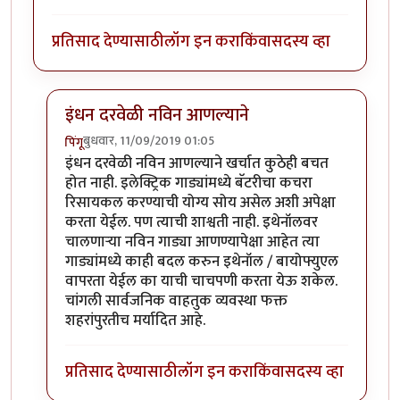
प्रतिसाद देण्यासाठी
लॉग इन करा
किंवा
सदस्य व्हा
इंधन दरवेळी नविन आणल्याने
बुधवार, 11/09/2019 01:05
पिंगू
In reply to
एक वेगळाच मुद्दा
by
राजेंद्र मेहेंदळे
इंधन दरवेळी नविन आणल्याने खर्चात कुठेही बचत
होत नाही. इलेक्ट्रिक गाड्यांमध्ये बॅटरीचा कचरा
रिसायकल करण्याची योग्य सोय असेल अशी अपेक्षा
करता येईल. पण त्याची शाश्वती नाही. इथेनॉलवर
चालणार्‍या नविन गाड्या आणण्यापेक्षा आहेत त्या
गाड्यांमध्ये काही बदल करुन इथेनॉल / बायोफ्युएल
वापरता येईल का याची चाचपणी करता येऊ शकेल.
चांगली सार्वजनिक वाहतुक व्यवस्था फक्त
शहरांपुरतीच मर्यादित आहे.
प्रतिसाद देण्यासाठी
लॉग इन करा
किंवा
सदस्य व्हा