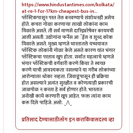
https://www.hindustantimes.com/kolkata/
at-re-1-for-17km-cheapest-bus-in…
प्लॅस्टिकपासून परत तेल बनवण्याचे संशोधनही असेच
होते. कचरा गोळा करणाऱ्या लाखो लोकांना काम
मिळाले असते. ती सर्व माणसे दारिद्र्यरेषेवर कायमची
आली असती. उद्योगांना फर्नेस आॅईल व शुध्द कोक
मिळाले असते. मुख्य म्हणजे भारतातले यच्चयावत
प्लॅस्टिक लोकांनी गोळा केले असते कारण यांत भंगार
प्लॅस्टिकचा परताव खूप होता. सर्वात महत्वाचे म्हणजे
भंगार प्लॅस्टिकची वर्गवारी करणे किंवा ते स्वच्छ
करणे याची आवश्यकता नसल्याने या गरीब लोकांच्या
आरोग्याला धोका नव्हता. जिवाङूंपासून ही प्रक्रिया
होत असल्याने अत्यंत सुरक्षीत व कोणत्याही प्रकारची
जाळपोळ न करता हे सर्व होणार होते. भारतात
अनोखी कामे करणारी खूप आहेत. फक्त त्यांना काम
करू दिले पाहिजे. असो. _/\_
प्रतिसाद देण्यासाठी
लॉग इन करा
किंवा
सदस्य व्हा