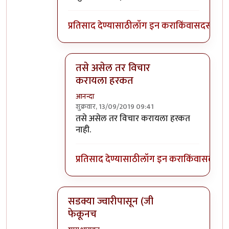
प्रतिसाद देण्यासाठी
लॉग इन करा
किंवा
सदस्य व्हा
तसे असेल तर विचार
करायला हरकत
आनन्दा
शुक्रवार, 13/09/2019 09:41
In reply to
आनंदाजी
by
भंकस बाबा
तसे असेल तर विचार करायला हरकत
नाही.
प्रतिसाद देण्यासाठी
लॉग इन करा
किंवा
सदस्य व्
सडक्या ज्वारीपासून (जी
फेकूनच