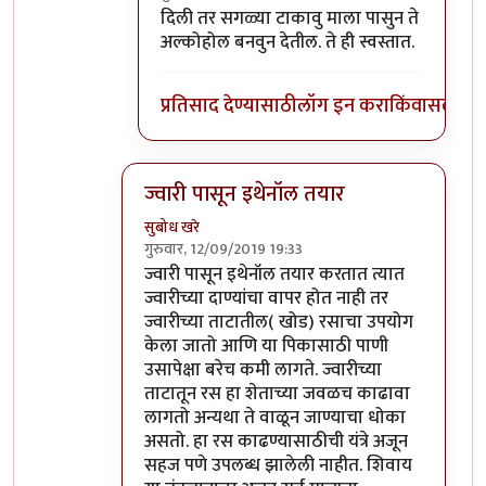
In reply to
सडक्या ज्वारीपासून (जी फेकूनच
by
दिली तर सगळ्या टाकावु माला पासुन ते
अल्कोहोल बनवुन देतील. ते ही स्वस्तात.
प्रतिसाद देण्यासाठी
लॉग इन करा
किंवा
सदस्य व्
ज्वारी पासून इथेनॉल तयार
सुबोध खरे
गुरुवार, 12/09/2019 19:33
In reply to
तसा विषय नाही तो. उसापासुन
by
आनन्
ज्वारी पासून इथेनॉल तयार करतात त्यात
ज्वारीच्या दाण्यांचा वापर होत नाही तर
ज्वारीच्या ताटातील( खोड) रसाचा उपयोग
केला जातो आणि या पिकासाठी पाणी
उसापेक्षा बरेच कमी लागते. ज्वारीच्या
ताटातून रस हा शेताच्या जवळच काढावा
लागतो अन्यथा ते वाळून जाण्याचा धोका
असतो. हा रस काढण्यासाठीची यंत्रे अजून
सहज पणे उपलब्ध झालेली नाहीत. शिवाय