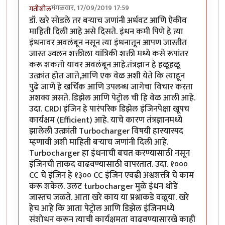
मंगळवार, 17/09/2019 17:59
गतीशील
डॉ. खरे सोडले तर बऱ्याच जणांनी अर्धवट आणि ऐकीव
माहिती दिली आहे असे दिसते. इंधन कमी पिणे हे त्या
इंधनावर अवलंबून नसून त्या इंधनातून आपण जास्तीत
जास्त ज्वलन शक्तीला यांत्रिकी शक्ती मध्ये कसे रूपांतर
करू शकतो यावर अवलंबून आहे.तंत्रज्ञान हे हळूहळू
उत्क्रांत होत जाते,आणि एक वेळ अशी येते कि त्याहून
पुढे जाणे हे खर्चिक आणि उपलब्ध जागेचा विचार करता
अशक्य असते. डिझेल आणि पेट्रोल ची हि वेळ आली आहे.
उदा. CRDI इंजिन हे पारंपरिक डिझेल इंजिनपेक्षा खूपच
कार्यक्षम (Efficient) आहे. याचे कारण तंत्रज्ञानमध्ये
झालेली उत्क्रांती Turbocharger विषयी हास्यास्पद
म्हणावी अशी माहिती बऱ्याच जणांनी दिली आहे.
Turbocharger हा इंधनाची बचत करण्यासाठी नसून
इंजिनची ताकद वाढवण्यासाठी वापरतात. उदा. १०००
CC चे इंजिन हे १३०० CC इंजिन एवढी अश्वशक्ती चे काम
करू शकेल. उलट turbocharger मुळे इंधन थोडे
जास्तच जळते. आता खरे काय या प्रश्नाकडे वळूया. खरे
हेच आहे कि आता पेट्रोल आणि डिझेल इंजिनमध्ये
संशोधन करून त्याची कार्यक्षमता वाढवण्यासारखे काही