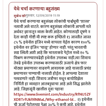
येथे चर्चा करणाऱ्या बहुसंख्य
गुरुवार, 12/09/2019 11:19
सुबोध खरे
येथे चर्चा करणाऱ्या बहुसंख्य लोकांची पार्श्वभूमी "शास्त्र"
नसावी असे वाटते. कारण बहुसंख्य लोकांनी आपली मते
अर्धवट ज्ञानातून व्यक्त केली आहेत. कोणालाही दूषणे न
देता काही गोष्टी मी स्पष्ट करू इच्छितो १) जास्तीत जास्त
८५ % इथेनॉल इंजिन मध्ये वापरता येईल कारण १००%
इथेनॉल वर इंजिन "चालू" होणार नाही. परंतु भारताची
सद्य स्थिती अशी आहे कि भारताकडे पेट्रोल मध्ये १० %
मिश्रण करण्याएवढेही इथेनॉल उपलब्ध नाही.त्या शिवाय
तेवढे इथेनॉल उपलब्ध करण्यासाठी ऊसाचे क्षेत्र फार
मोठ्या प्रमाणावर वाढवणे आवश्यक आहे यासाठी प्रचंड
प्रमाणावर पाण्याची नासाडी होईल. हे आपल्या देशाला
परवडणारे नाही. शिवाय जत्रौफा मधून बायोडिझेल
निर्मिती हा व्यवहार आतबट्ट्याचा आहे असे सिद्ध झालेले
आहे. जिज्ञासूंनी खालील दुवा पहावा
https://www.livemint.com/Industry/RfNU5ZF
XDRTrfUkl9lNMaL/Why-ethanol-bl…
२) इथेनॉल
ची ऊर्जा पेट्रोलच्या पेक्षा ३०% ने कमी आहे. इथेनॉल