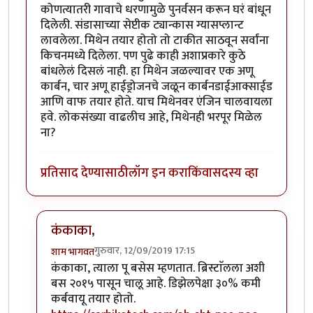
कोणत्यातरी गावाचे धरणामुळे पुनर्वसन करून घरं बांधून
दिलेली. संडासाच्या सेप्टीक ट्यान्कास ग्यासप्लान्ट
लावलेला. मिथेन तयार होतो तो टाकीत साठवून सर्वांना
किचनमध्ये दिलेला. पण पुढे काही अशाप्रकारे कुठे
बांधलेलं दिसलं नाही. हा मिथेन जळल्यावर एक अणू
कार्बन, चार अणू हाईड्रोजनचे जळून कार्बनडाईआक्साईड
आणि वाफ तयार होते. याच मिथेनवर एंजिन चालवायला
हवे. लोकसंख्या वाढलीच आहे, मिथेनही भरपूर मिळेल
ना?
प्रतिसाद देण्यासाठी
लॉग इन करा
किंवा
सदस्य व्हा
कंकाका,
गुरुवार, 12/09/2019 17:15
शाम भागवत
In reply to
एकदा एक विडिओ डॉक्यु दाखवलेली
by
कंजूस
कंकाका, त्याला पू बसेस म्हणतात. ब्रिस्टाॅलला अशी
बस २०१५ पासून चालू आहे. डिझेलपेक्षा ३०% कमी
कर्बवायू तयार होतो.