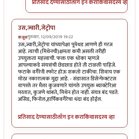
प्रतिसाद देण्यासाठी
लॉग इन करा
किंवा
सदस्य व्हा
उस,ज्वारी,जेट्रोपा
गुरुवार, 12/09/2019 19:22
कंजूस
उस,ज्वारी,जेट्रोपा यांच्यापेक्षा पूमेथड आणणे ही गरज
आहे. त्याची (मिथेनची)क्षमता कमी असली तरीही
उपयुक्तता महत्त्वाची. फक्त एक धोका म्हणजे
आपल्याकडे संयत्रांची छेडछाड होते ती टाळली पाहिजे.
फटाके वगैरेनी स्फोट होऊ शकतो टाकीचा. शिवाय एक
मोठा नकारात्मक मुद्दा आहे. - संडासात डिसेन्फेक्टंटस
वापरले तर मैला कुजवणारे चांगले उपयुक्त ब्याक्टेरिआ
मरतात, कुजणे थांबते, मिथेन होत नाही. संयत्र बंद पडते.
असिड, फिनोल,हार्पिकवगैरेचा धंदा बंद होईल.
प्रतिसाद देण्यासाठी
लॉग इन करा
किंवा
सदस्य व्हा