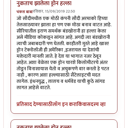
नुकताच झालेला ड्रोन हल्ला
रविवार, 15/09/2019 22:50
भंकस बाबा
जो सौदीमधील एक मोठी कंपनी सौदी अरमाको हिच्या
तेलसाठयावर झाला हा पण एक मोठा बनाव वाटत आहे.
सीरियातील इराण समर्थक बंडखोरानी हा हल्ला केला
असे मीडिया कोकलून सांगत आहे. अगदी त्या बंडखोरानी
त्याची जबाबदारी पण घेतली. काहीतरी मुरते आहे खास!
ड्रोन टेक्नोलॉजी ही अमेरिका ,इजरायल या देशांची
मक्तेदारी मानली जाते. हे देश या भागात नजर ठेवून
आहेत. अशा वेळेला एक ड्रोन चारशे किलोमीटरचे अंतर
तोडून विनासायास येतो व अचुकपणे वार करतो हे पटत
नाही , कारण अशा हल्ल्यासाठी सैटेलाइटची मदत
लागेल. इंधनयुद्ध , लालच व धर्मवेड याची कुठे सांगड
लागत आहेसे वाटते.
प्रतिसाद देण्यासाठी
लॉग इन करा
किंवा
सदस्य व्हा
नुकताच झालेला ड्रोन हल्ला