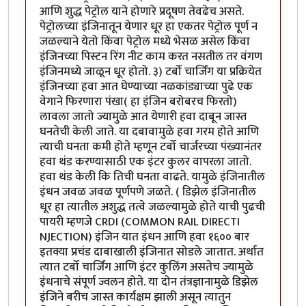
आणि शुद्ध पेट्रोल याने होणारे प्रदूषण तेवढेच असते.
पेट्रोलच्या इंजिनातून येणार धूर हा एकतर पेट्रोल पूर्ण न
जळल्याने येतो किंवा पेट्रोल मध्ये भेसळ असेल किंवा
इंजिनच्या पिस्टन रिंग नीट काम करत नसतील तर वंगण
इंजिनमध्ये जाळून धूर होतो. ३) टर्बो चार्जिंग या प्रक्रियेत
इंजिनच्या हवा आत घेण्याच्या नळकांड्याच्या पुढे एक
वेगाने फिरणारा पंखा( हा इंजिन बरोबरच फिरतो)
लावला जातो ज्यामुळे आत येणारी हवा दाबून जास्त
घनतेची केली जाते. या दबावामुळे हवा गरम होते आणि
त्याची घनता कमी होते म्हणून टर्बो चार्जरच्या पंख्यानंतर
हवा थंड करण्यासाठी एक इंटर कुलर वापरला जातो.
हवा थंड केली कि तिची घनता वाढते. यामुळे इंजिनातील
इंधन जवळ जवळ पूर्णपणे जळते. ( डिझेल इंजिनातील
धूर हा त्यातील अशुद्ध तत्वे जळल्यामुळे होते याची पुढची
पायरी म्हणजे CRDI (COMMON RAIL DIRECTI
NJECTION) इंजिन यात इंधन आणि हवा १६०० बार
इतक्या प्रचंड दाबाखाली इंजिनात सोडले जातात. अर्थात
त्यात टर्बो चार्जिंग आणि इंटर कुलिंग असतेच ज्यामुळे
इंधनाचे संपूर्ण ज्वलन होते. या दोन तंत्रज्ञानामुळे डिझेल
इंजिने बरीच जास्त कार्यक्षम झाली असून त्यातुन