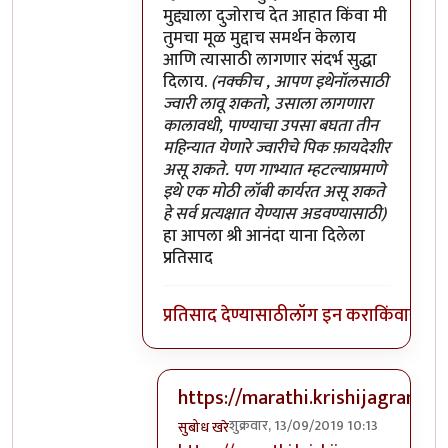
मुद्द्याला दुजोराच देत आहात किंवा मी
तुमचा मूळ मुद्दाच समर्थन केलाय
आणि त्यासाठी लागणार संदर्भ सुद्धा
दिलाय.
(नक्कीच , आपण इथेनॉलसाठी
ज्वारी लावू शकतो, उसाला लागणारा
कालावधी, पाण्याचा उपसा बघता तीन
महिन्यात येणारे ज्वारीचे पिक फ़ायदेशीर
असू शकते. पण गाभ्यात म्हटल्याप्रमाणे
इथे एक मोठी लॉबी कार्यरत असू शकते
हे सर्व प्रत्यक्षात येण्यास अडवण्यासाठी)
हा आपला श्री आनंदा याना दिलेला
प्रतिसाद
प्रतिसाद देण्यासाठी
लॉग इन करा
किंवा
सदस्य
https://marathi.krishijagran
शुक्रवार, 13/09/2019 10:13
सुबोध खरे