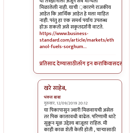
या तंत्रज्ञानाला अजून सर्व मान्यता
मिळालेली नाही. याची ़कारणे राजकीय
आहेत कि आर्थिक आहेत हे मला माहित
नाही. परंतु हा एक समर्थ पर्याय उपलब्ध
होऊ शकतो असे सकृतदर्शनी वाटते.
https://www.business-
standard.com/article/markets/eth
anol-fuels-sorghum…
प्रतिसाद देण्यासाठी
लॉग इन करा
किंवा
सदस्य व्हा
खरे साहेब,
भंकस बाबा
गुरुवार, 12/09/2019 20:12
In reply to
ज्वारी पासून इथेनॉल तयार
by
सुबोध
या पिकापासुन ज्वारी मिळवायची असेल
तर पिक कालावधी वाढेल. परिणामी धाटे
सुकून मूळ उद्देश्य बाजूला राहिल. मी
काही काळ शेती केली होती , चाऱ्यासाठी