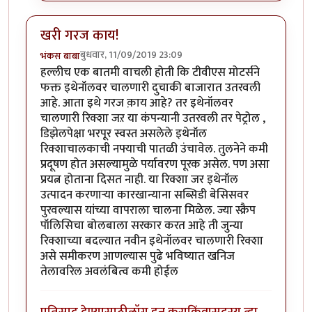
खरी गरज काय!
बुधवार, 11/09/2019 23:09
भंकस बाबा
हल्लीच एक बातमी वाचली होती कि टीवीएस मोटर्सने
फक्त इथेनॉलवर चालणारी दुचाकी बाजारात उतरवली
आहे. आता इथे गरज क़ाय आहे? तर इथेनॉलवर
चालणारी रिक्शा जऱ या कंपन्यानी उतरवली तर पेट्रोल ,
डिझेलपेक्षा भरपूर स्वस्त असलेले इथेनॉल
रिक्शाचालकाची नफ्याची पातळी उंचावेल. तुलनेने कमी
प्रदूषण होत असल्यामुळे पर्यावरण पूरक असेल. पण असा
प्रयत्न होताना दिसत नाही. या रिक्शा जर इथेनॉल
उत्पादन करणाऱ्या कारखान्याना सब्सिडी बेसिसवर
पुरवल्यास यांच्या वापराला चालना मिळेल. ज्या स्क्रैप
पॉलिसिचा बोलबाला सरकार करत आहे ती जुन्या
रिक्शाच्या बदल्यात नवीन इथेनॉलवर चालणारी रिक्शा
असे समीकरण आणल्यास पुढे भविष्यात खनिज
तेलावरिल अवलंबित्व कमी होईल