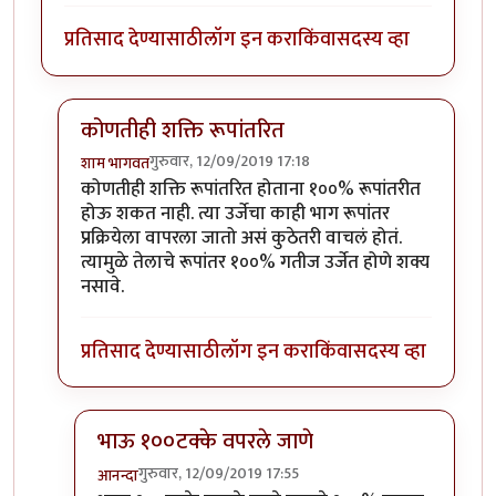
प्रतिसाद देण्यासाठी
लॉग इन करा
किंवा
सदस्य व्हा
कोणतीही शक्ति रूपांतरित
गुरुवार, 12/09/2019 17:18
शाम भागवत
In reply to
सुधीर जी अजुन काही प्रस्न आहेत
by
Rajesh188
कोणतीही शक्ति रूपांतरित होताना १००% रूपांतरीत
होऊ शकत नाही. त्या उर्जेचा काही भाग रूपांतर
प्रक्रियेला वापरला जातो असं कुठेतरी वाचलं होतं.
त्यामुळे तेलाचे रूपांतर १००% गतीज उर्जेत होणे शक्य
नसावे.
प्रतिसाद देण्यासाठी
लॉग इन करा
किंवा
सदस्य व्हा
भाऊ १००टक्के वपरले जाणे
गुरुवार, 12/09/2019 17:55
आनन्दा