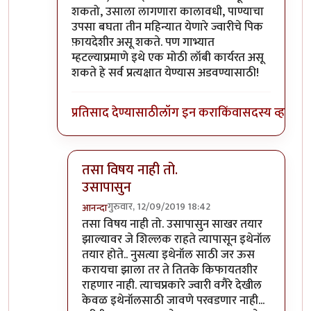
शकतो, उसाला लागणारा कालावधी, पाण्याचा
उपसा बघता तीन महिन्यात येणारे ज्वारीचे पिक
फ़ायदेशीर असू शकते. पण गाभ्यात
म्हटल्याप्रमाणे इथे एक मोठी लॉबी कार्यरत असू
शकते हे सर्व प्रत्यक्षात येण्यास अडवण्यासाठी!
प्रतिसाद देण्यासाठी
लॉग इन करा
किंवा
सदस्य व्हा
तसा विषय नाही तो.
उसापासुन
गुरुवार, 12/09/2019 18:42
आनन्दा
In reply to
आनंदाजी
by
भंकस बाबा
तसा विषय नाही तो. उसापासुन साखर तयार
झाल्यावर जे शिल्लक राहते त्यापासून इथेनॉल
तयार होते.. नुसत्या इथेनॉल साठी जर ऊस
करायचा झाला तर ते तितके किफायतशीर
राहणार नाही. त्याचप्रकारे ज्वारी वगैरे देखील
केवळ इथेनॉलसाठी जावणे परवडणार नाही...