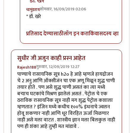
* डॉ. खरे
सोमवार, 16/09/2019 02:06
चामुंडराय
In reply to
अहो डॉ. खिरे, तुम्ही डॉक्टर आहात कि इंजिनिअर
* डॉ. खरे
प्रतिसाद देण्यासाठी
लॉग इन करा
किंवा
सदस्य व्हा
सुधीर जी अजुन काही प्रस्न आहेत
गुरुवार, 12/09/2019 12:27
Rajesh188
पाण्याचे रासायनिक सूत्र h2o हे आहे म्हणजे हायद्रोजन
चे 2 अनु आणि ऑक्सीजंन चा एक अणू मिळून शुद्ध पाणी
तयार होते . पण असे शुद्ध पाणी असतं का त्या मध्ये
बऱ्याच घटकांचे मिश्रण झालेलं असतं . पेट्रोल चे एक
ठराविक रासायनिक सूत्र नाही मग शुद्ध पेट्रोल कशाला
म्हणतात ? इंजिन मध्ये कधीच १००% इंधनाचे ज्वलन
होवू शकणार नाही आणि धूर विरहित ऊर्जा मिळणार
नाही असे मला वाटत . शास्त्रीय ज्ञान मला बिलकुल नाही
पण ही शंका आहे तुम्ही मत मांडावे .