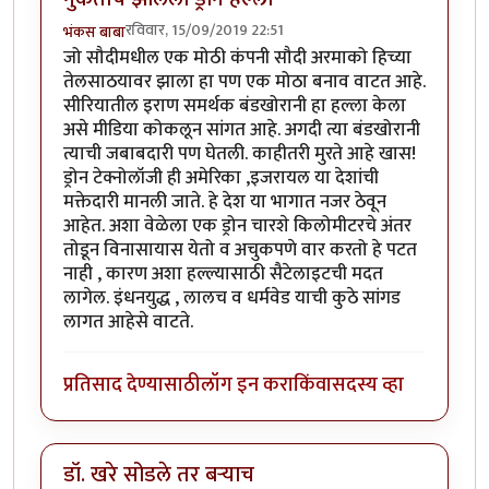
रविवार, 15/09/2019 22:51
भंकस बाबा
जो सौदीमधील एक मोठी कंपनी सौदी अरमाको हिच्या
तेलसाठयावर झाला हा पण एक मोठा बनाव वाटत आहे.
सीरियातील इराण समर्थक बंडखोरानी हा हल्ला केला
असे मीडिया कोकलून सांगत आहे. अगदी त्या बंडखोरानी
त्याची जबाबदारी पण घेतली. काहीतरी मुरते आहे खास!
ड्रोन टेक्नोलॉजी ही अमेरिका ,इजरायल या देशांची
मक्तेदारी मानली जाते. हे देश या भागात नजर ठेवून
आहेत. अशा वेळेला एक ड्रोन चारशे किलोमीटरचे अंतर
तोडून विनासायास येतो व अचुकपणे वार करतो हे पटत
नाही , कारण अशा हल्ल्यासाठी सैटेलाइटची मदत
लागेल. इंधनयुद्ध , लालच व धर्मवेड याची कुठे सांगड
लागत आहेसे वाटते.
प्रतिसाद देण्यासाठी
लॉग इन करा
किंवा
सदस्य व्हा
डॉ. खरे सोडले तर बऱ्याच