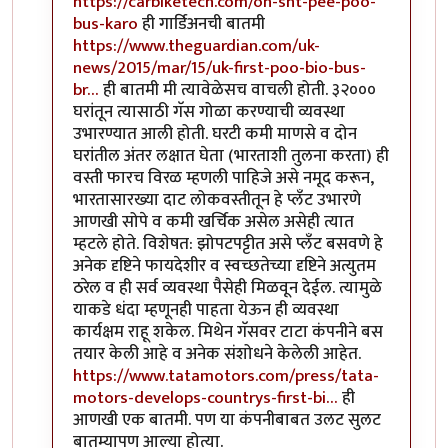
https://carbiketech.com/oh-sht-pee-poo-
bus-karo
ही गार्डिअनची बातमी
https://www.theguardian.com/uk-
news/2015/mar/15/uk-first-poo-bio-bus-
br…
ही बातमी मी त्यावेळेसच वाचली होती. ३२०००
घरांतून त्यासाठी गॅस गोळा करण्याची व्यवस्था
उभारण्यात आली होती. घरटी कमी माणसे व दोन
घरांतील अंतर लक्षात घेता (भारताशी तुलना करता) ही
वस्ती फारच विरळ म्हणली पाहिजे असे नमूद करून,
भारतासारख्या दाट लोकवस्तीतून हे प्लॅंट उभारणे
आणखी सोपे व कमी खर्चिक असेल असेही त्यात
म्हटले होते. विशेषत: झोपटपट्टीत असे प्लॅंट बसवणे हे
अनेक दृष्टिने फायदेशीर व स्वच्छतेच्या दृष्टिने अत्युतम
ठरेल व ही सर्व व्यवस्था पैसेही मिळवून देईल. त्यामुळे
याकडे धंदा म्हणूनही पाहता येऊन ही व्यवस्था
कार्यक्षम राहू शकेल. मिथेन गॅसवर टाटा कंपनीने बस
तयार केली आहे व अनेक संशोधने केलेली आहेत.
https://www.tatamotors.com/press/tata-
motors-develops-countrys-first-bi…
ही
आणखी एक बातमी. पण या कंपनीबाबत उलट सुलट
बातम्यापण आल्या होत्या.