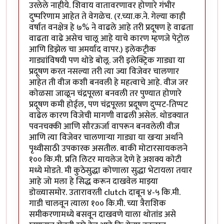
उरलेले नाहीये. शिवाय वातावरणावर होणारे गंभीर
दुष्परिणाम आहेत ते वेगळेच. (र.च्या.क.ने. गेल्या काही
वर्षात वनक्षेत्र हे ७% ने वाढले आहे तरी प्रदूषण हे वाढता
वाढता वाढे असेच चालू आहे याचे कारण म्हणजे पेट्रोल
आणि डिझेल चा अमर्याद वापर.) इलेकट्रीक
गाड्यांविषयी पण थोडे बोलू. जरी इलेक्ट्रिक गाड्या या
प्रदूषण करत नसल्या तरी त्या ज्या विजेवर चालणार
आहेत ती वीज कशी बनवली हे महत्वाचे आहे. वीज जर
कोळसा जाळून चंद्रपूरला बनवली तर पुण्यात होणारे
प्रदूषण कमी होईल, पण चंद्रपूरला प्रदूषण दुप्पट-तिप्पट
वाढेल कारण विजेची मागणी वाढली असेल. थोडक्यात
पवनचक्की आणि सौरऊर्जा वापरून बनवलेली वीज
आणि त्या विजेवर चालणाऱ्या गाड्या या खऱ्या अर्थाने
पृथ्वीसाठी उपकारक असतील. बाकी मोटारसायकलने
१०० कि.मी. प्रति लिटर मायलेज देणे हे अशक्य कोटी
मध्ये मोडते. मी कुठेसुद्धा कोणाला सुद्धा भेटायला तयार
आहे जो मला हे सिद्ध करून दाखवेल माझ्या
डोळ्यासमोर. उतारावरती clutch दाबून ४-५ कि.मी.
गाडी चालवून त्याला १०० कि.मी. च्या त्रैराशिक
समीकरणामध्ये बसवून दाखवणे याला थोतांड असे