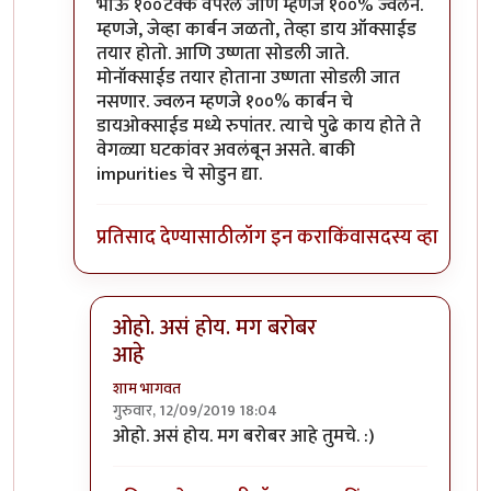
In reply to
कोणतीही शक्ति रूपांतरित
by
शाम भागवत
भाऊ १००टक्के वपरले जाणे म्हणजे १००% ज्वलन.
म्हणजे, जेव्हा कार्बन जळतो, तेव्हा डाय ऑक्साईड
तयार होतो. आणि उष्णता सोडली जाते.
मोनॉक्साईड तयार होताना उष्णता सोडली जात
नसणार. ज्वलन म्हणजे १००% कार्बन चे
डायओक्साईड मध्ये रुपांतर. त्याचे पुढे काय होते ते
वेगळ्या घटकांवर अवलंबून असते. बाकी
impurities चे सोडुन द्या.
प्रतिसाद देण्यासाठी
लॉग इन करा
किंवा
सदस्य व्हा
ओहो. असं होय. मग बरोबर
आहे
शाम भागवत
गुरुवार, 12/09/2019 18:04
In reply to
भाऊ १००टक्के वपरले जाणे
by
आनन्दा
ओहो. असं होय. मग बरोबर आहे तुमचे. :)