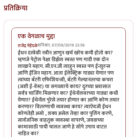
प्रतिक्रिया
एक वेगळाच मुद्दा
शनिवार, 07/09/2019 22:56
राजेंद्र मेहेंदळे
ईंधन दरवेळी नवीन आणुन खर्च खरेच कमी होतो का?
म्हणजे पेट्रोल पेक्षा डिझेल स्वस्त पण गाडी एक दोन
लाखाने महाग. सी.एन.जी त्याहुन स्वस्त पण ईन्शुरन्स
आणि ईंजिन महाग. आता ईलेक्ट्रिक गाड्या येणार पण
त्यांच्या बॅटरी एफिशियन्सी, बॅटरी गेल्यानंतरचा कचरा
(जशी ई-वेस्ट) या सगळ्याचे काय? दुरच्या प्रवासात
सर्वत्र चार्जिंग मिळणार का? ईथेनॉलवरच्या गाड्या कधी
येणार? ईथेनॉल पुरेसे तयार होणार का आणि कोण तयार
करणार? वितरणाची व्यवस्था काय? त्याऐवजी ईंधन
कोणतेही असो , शक्य असेल तेव्हा कार पुलिंग करणे,
सार्वजनिक वाहतुक व्यवस्था वापरणे, जवळच्या
कामासाठी पायी चालत जाणे हे सोपे उपाय वाटत
नाहित का?