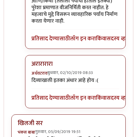
आणि/किंवा (तेलाला पर्यायी होतील इतक्या)
पुरेशा प्रमाणात वीजनिर्मिती करत नाहीत. हे
महत्वाचे मुद्दे विसरून व्यावहारिक पर्याय निर्माण
करता येणार नाही.
प्रतिसाद देण्यासाठी
लॉग इन करा
किंवा
सदस्य व्हा
अरारारारा
बुधवार, 02/10/2019 08:33
अर्धवटराव
In reply to
इंटर्नल कंबशन इंजिनाची इंधन
by
डॉ सुहास म्ह
दिव्याखाली इतका अंधार आहे होय :(
प्रतिसाद देण्यासाठी
लॉग इन करा
किंवा
सदस्य व्हा
खिलजी सर
गुरुवार, 05/09/2019 19:51
भंकस बाबा