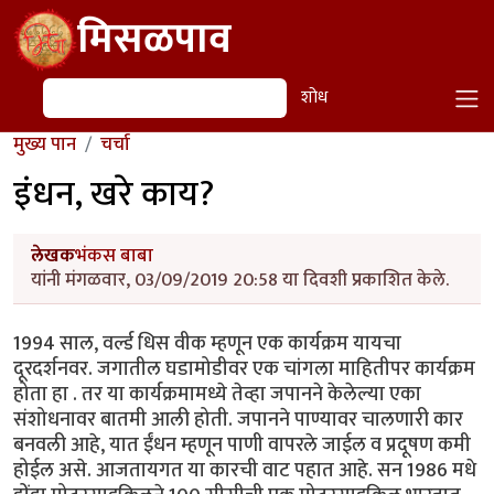
Skip to main content
मिसळपाव
शोध
शोध
मुख्य पान
चर्चा
इंधन, खरे काय?
लेखक
भंकस बाबा
यांनी मंगळवार, 03/09/2019 20:58 या दिवशी प्रकाशित केले.
1994 साल, वर्ल्ड धिस वीक म्हणून एक कार्यक्रम यायचा
दूरदर्शनवर. जगातील घडामोडीवर एक चांगला माहितीपर कार्यक्रम
होता हा . तर या कार्यक्रमामध्ये तेव्हा जपानने केलेल्या एका
संशोधनावर बातमी आली होती. जपानने पाण्यावर चालणारी कार
बनवली आहे, यात ईंधन म्हणून पाणी वापरले जाईल व प्रदूषण कमी
होईल असे. आजतायगत या कारची वाट पहात आहे. सन 1986 मधे