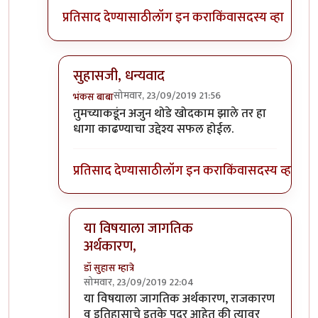
प्रतिसाद देण्यासाठी
लॉग इन करा
किंवा
सदस्य व्हा
सुहासजी, धन्यवाद
सोमवार, 23/09/2019 21:56
भंकस बाबा
In reply to
इंटर्नल कंबशन इंजिनाची इंधन
by
डॉ सुहास म्ह
तुमच्याकडूंन अजुन थोडे खोदकाम झाले तर हा
धागा काढण्याचा उद्देश्य सफल होईल.
प्रतिसाद देण्यासाठी
लॉग इन करा
किंवा
सदस्य व्हा
या विषयाला जागतिक
अर्थकारण,
डॉ सुहास म्हात्रे
सोमवार, 23/09/2019 22:04
In reply to
सुहासजी, धन्यवाद
by
भंकस बाबा
या विषयाला जागतिक अर्थकारण, राजकारण
व इतिहासाचे इतके पदर आहेत की त्यावर