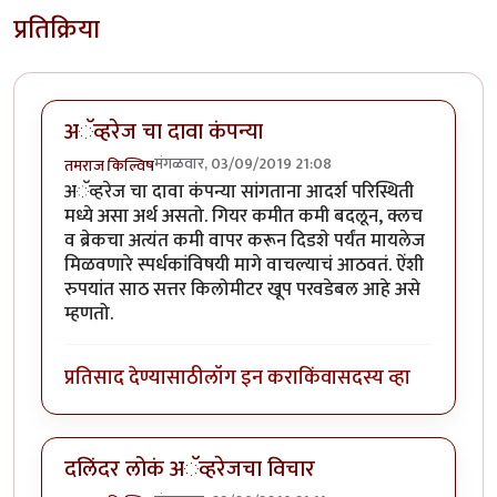
प्रतिक्रिया
अॅव्हरेज चा दावा कंपन्या
मंगळवार, 03/09/2019 21:08
तमराज किल्विष
अॅव्हरेज चा दावा कंपन्या सांगताना आदर्श परिस्थिती
मध्ये असा अर्थ असतो. गियर कमीत कमी बदलून, क्लच
व ब्रेकचा अत्यंत कमी वापर करून दिडशे पर्यंत मायलेज
मिळवणारे स्पर्धकांविषयी मागे वाचल्याचं आठवतं. ऐंशी
रुपयांत साठ सत्तर किलोमीटर खूप परवडेबल आहे असे
म्हणतो.
प्रतिसाद देण्यासाठी
लॉग इन करा
किंवा
सदस्य व्हा
दलिंदर लोकं अॅव्हरेजचा विचार