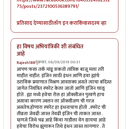
https://www.facebook.com/16403324362332
75/posts/2372100536389791/
प्रतिसाद देण्यासाठी
लॉग इन करा
किंवा
सदस्य व्हा
हा विषय अभियांत्रिकी शी संबंधित
आहे
शुक्रवार, 06/09/2019 00:31
Rajesh188
आपण फक्त तर्क मांडू शकतो तांत्रिक बाजू मला तरी
माहीत नाहीत. इंजिन साठी इंधन आणि हवा ह्यांचे
ठराविक प्रमाणात मिश्रण आवशक्य असते त्याचा बंदिस्त
जागेत नियंत्रित स्फोट केला जातो आणि इंजिन चालू
होते . ह्या मध्ये हवेचा रोल हा ऑक्सीजन पुरवणे हाच
असावा कारण ज्वलन ला ऑक्सीजण ची गरज
असतेच.होणारा स्फोट हा इंधनाचाच होतो ..स्फोट ची
तीव्रता जेवढी जास्त तेवढी इंजिन ची ताकत जास्त .
म्हणजे जिथे चढ आहे किंवा गाडीला वेग द्यायचा आहे
हवेचा विरोध झुगारून तिथे इंधन जास्त लागणार . ते