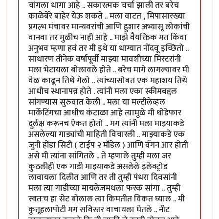
चांगला धागा आहे .. सकारत्मक चर्चा झाली तर बरेच
काळेबेरे बाहेर येऊ शकते .. मला वाटत , मिपासारख्या
प्रगल्भ मंचावर मान्यवरांची आणि हुशार अभ्यासू लोकांची
वानवा तर मुळीच नाही आहे .. माझे वैयक्तिक मत किंवा
अनुभव म्हणा हवं तर मी इथे या धाग्यात नोंदवू इच्छितो ..
साधारण तीनेक वर्षांपूर्वी माझ्या मावशीच्या मिस्टरांनी
मला भेटायला बोलावले होते .. बरेच मागे लागल्यावर मी
वेळ काढून तिथे गेलो .. त्यांच्यासोबत एक महाशय तिथे
आधीच स्थानापन्न होते . त्यांनी मला एका स्कीमबद्दल
सांगण्यास सुरुवात केली .. मला या मल्टीलेव्हल
मार्केटिंगचा आधीच कंटाळा आहे त्यामुळे मी थोडेफार
दुर्लक्ष करूनच ऐकत होतो .. मग त्यांनी मला माझ्याकडे
असलेल्या गाड्यांची माहिती विचारली .. माझ्याकडे एक
जुनी होंडा सिटी ( टाईप २ मॉडेल ) आणि वॅगन आर होती
असे मी त्यांना सांगितले .. ते म्हणाले तुम्ही मला जर
कुठलीही एक गाडी माझ्याकडे असलेले इलेक्ट्रोड
लावायला दिलीत आणि तर ती तुम्ही पंधरा दिवसांनी
मला त्या गाडीच्या मायलेजमधला फरक सांगा .. तुम्ही
स्वतःच हा सेट बोलाल त्या किमतीत विकत घ्याल .. मी
कुतूहलापोटी मग सविस्तर वाचायला घेतले .. नीट