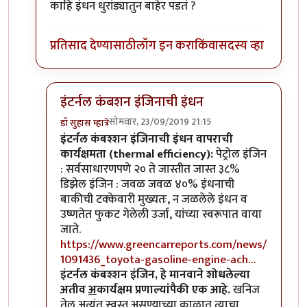
काहि इंधन धुरांड्यातुन बाहेर पडतं ?
प्रतिसाद देण्यासाठी
लॉग इन करा
किंवा
सदस्य व्हा
इंटर्नल कंबशन इंजिनाची इंधन
सोमवार, 23/09/2019 21:15
डॉ सुहास म्हात्रे
In reply to
म्हणजे कसं काय ?
by
अर्धवटराव
इंटर्नल कंबश्शन इंजिनाची इंधन वापराची
कार्यक्षमता (thermal efficiency):
पेट्रोल इंजिन
: सर्वसाधारणपणे २० ते जास्तीत जास्त ३८%
डिझेल इंजिन : जवळ जवळ ४०% इंधनाची
बाकीची टक्केवारी मुख्यतः, न जळलेले इंधन व
उष्णतेत फुकट गेलेली उर्जा, यांच्या स्वरूपात वाया
जाते.
https://www.greencarreports.com/news/
1091436_toyota-gasoline-engine-ach…
इंटर्नल कंबश्शन इंजिन, हे मानवाने शोधलेल्या
अतीव
अ
कार्यक्षम प्रणाल्यांपैकी एक आहे.
खनिज
तेल अत्यंत स्वस्त असण्याच्या काळात त्याचा