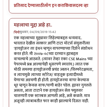
प्रतिसाद देण्यासाठी
लॉग इन करा
किंवा
सदस्य व्हा
महत्त्वाचा मुद्दा आहे हा..
बुधवार, 04/09/2019 15:42
चिगो
एक महत्त्वाच्या मुद्द्यावर लिहेल्याबद्दल धन्यवाद..
भारतात देखील सरकार आणि टाटा मोटर्स संयुक्तरीत्या
'हायड्रोजन' ला इंधन म्हणून वापरण्याच्या दिशेने संशोधन
करत होते. मी २००७-०८च्या दरम्यान ह्याबद्दल
वाचल्याचे आठवते. (त्यावर तेव्हा एका CSE Mains च्या
पेपरमध्ये प्रश्न आल्याचेही धुसरपणे स्मरतंय.) त्यात एक
मोठी समस्या हायड्रोजनची प्रचंड ज्वलन /विस्फोटक्षमता,
व त्याचमुळे त्याच्या स्टोरेज/ वाहतूक इत्यादीमध्ये
येणार्‍या अडचणी ही होती. हायड्रोजनचा वापर केल्यास
धूर म्हणून केवळ वाफ/पाणी बाहेर पडेल. ह्यावर गुगलले
असता, आता टाटाने एक हायड्रोजन सेल फ्युलवर
चालणारी एक स्टारबस आणली आहे, असे कळले. मात्र
अजूनही त्याबाबतीत फार काही झाल्याचे दिसत नाही.