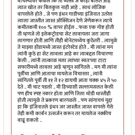
वाचल्यावर कळले कि ती व्यक्ती जे काही बोलत आहे
त्यात खोत तर बिलकुल नाही आहे .. साधं लॉजिक
वापरलेले होते .. जे पण इंधन गाडीच्या इंजिनात उतरेल
त्याला जास्तीत जास्त ऑक्सिजन देणे जेणेकरून त्याचे
कमीतकमी १०० % वापर होईल .. फक्त एक गोष्ट होती
ती म्हणजे तो इलेकट्रोडचा सेट लावायला जरा जागा
लागणार होती आणि तीही बोनेटमध्येच कुठेतरी .. त्यामुळे
ते माझ्या होंडामध्ये जास्त इंटरेस्टेड होते .. मी त्यांना मग
त्यांनी कुठे हा सेट लावला आहे का त्याबद्दल विचारणा
केली .. त्यांनी तात्काळ मला त्यांच्या स्वतःच्या टाटा
सफारीमध्ये लावला आहे म्हणून सांगितले .. मग मी त्यांना
पूर्वीचा आणि आताचा मायलेज विचारला , त्यांनी
सांगितले पूर्वी ती ११ ते १२ द्यायची आता चक्क ४५ ते ५०
देते .. मी चाट पडलो .. मी हिच्याशी सल्लामसलत केली
पण हीच स्पष्ट नकार होता आणि तिला थोडी धास्तीही
होती त्यामुळे ते प्रकरण बारगळले .. पण सांगायचं मुद्दा
हा कि इंजिनातले इंधन जर जास्तीत जास्त वापरले गेले
तेही कमी कार्बन उत्सर्जन करून तर मायलेज नक्कीच
वाढू शकतो ..