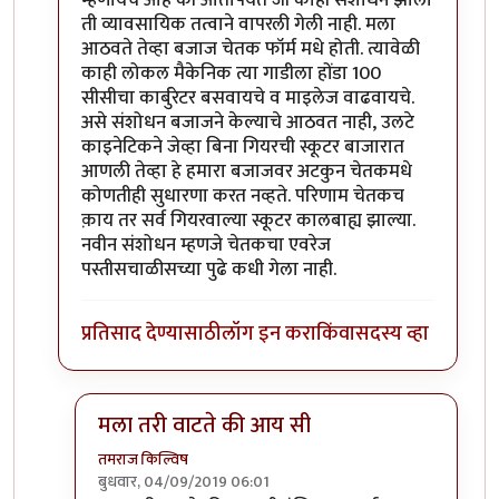
ती व्यावसायिक तत्वाने वापरली गेली नाही. मला
आठवते तेव्हा बजाज चेतक फॉर्म मधे होती. त्यावेळी
काही लोकल मैकेनिक त्या गाडीला होंडा 100
सीसीचा कार्बुरेटर बसवायचे व माइलेज वाढवायचे.
असे संशोधन बजाजने केल्याचे आठवत नाही, उलटे
काइनेटिकने जेव्हा बिना गियरची स्कूटर बाजारात
आणली तेव्हा हे हमारा बजाजवर अटकुन चेतकमधे
कोणतीही सुधारणा करत नव्हते. परिणाम चेतकच
क़ाय तर सर्व गियरवाल्या स्कूटर कालबाह्य झाल्या.
नवीन संशोधन म्हणजे चेतकचा एवरेज
पस्तीसचाळीसच्या पुढे कधी गेला नाही.
प्रतिसाद देण्यासाठी
लॉग इन करा
किंवा
सदस्य व्हा
मला तरी वाटते की आय सी
तमराज किल्विष
बुधवार, 04/09/2019 06:01