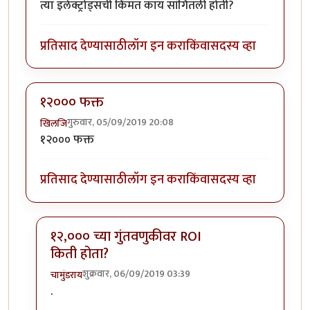
त्या इलेक्ट्रोड्सची किंमत काय सांगितली होती?
प्रतिसाद देण्यासाठी
लॉग इन करा
किंवा
सदस्य व्हा
१२००० फक्त
गुरुवार, 05/09/2019 20:08
खिलजि
१२००० फक्त
प्रतिसाद देण्यासाठी
लॉग इन करा
किंवा
सदस्य व्हा
१२,००० च्या गुंतवणुकीवर ROI
किती होता?
शुक्रवार, 06/09/2019 03:39
चामुंडराय
In reply to
१२००० फक्त
by
खिलजि
.