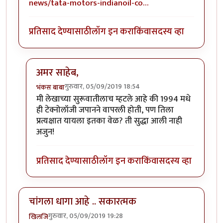
news/tata-motors-indianoil-co…
प्रतिसाद देण्यासाठी
लॉग इन करा
किंवा
सदस्य व्हा
अमर साहेब,
गुरुवार, 05/09/2019 18:54
भंकस बाबा
In reply to
ही बघा पाण्यावर (Hydrogen
by
अमर विश्वास
मी लेखाच्या सुरूवातीलाच म्हटले आहे की 1994 मधे
ही टेक्नोलॉजी जपानने वापरली होती, पण तिला
प्रत्यक्षात यायला इतका वेळ? ती सुद्धा आली नाही
अजुन!
प्रतिसाद देण्यासाठी
लॉग इन करा
किंवा
सदस्य व्हा
चांगला धागा आहे .. सकारत्मक
गुरुवार, 05/09/2019 19:28
खिलजि