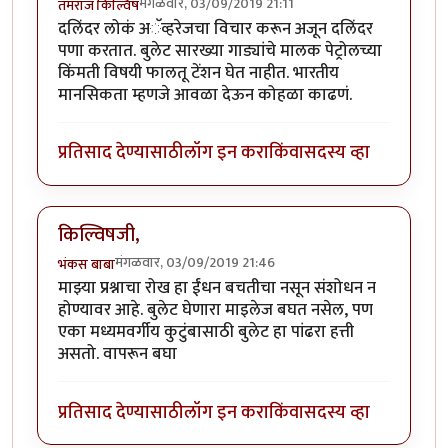
मंगळवार, 03/09/2019 21:11
तमराज किल्विष
दलिंदर लोकं अॅव्हरेजचा विचार करून अजून दलिंदर
पणा करतात. बुलेट सारख्या गाड्यांचे मालक पेट्रोलच्या
किंमती विषयी फालतू टेंशन घेत नाहीत. भारतीय
मानसिकता म्हणजे आवळा देऊन कोहळा काढणं.
प्रतिसाद देण्यासाठी
लॉग इन करा
किंवा
सदस्य व्हा
किल्विषजी,
मंगळवार, 03/09/2019 21:46
भंकस बाबा
माझ्या प्रश्नाचा रोख हा ईंधन बचतीचा नसून संशोधन न
होण्यावर आहे. बुलेट घेणारा माइलेज बघत नसेल, पण
एका मध्यमवर्गीय कुटुंबासाठी बुलेट हा पांढरा हत्ती
असतो. वापरून बघा
प्रतिसाद देण्यासाठी
लॉग इन करा
किंवा
सदस्य व्हा