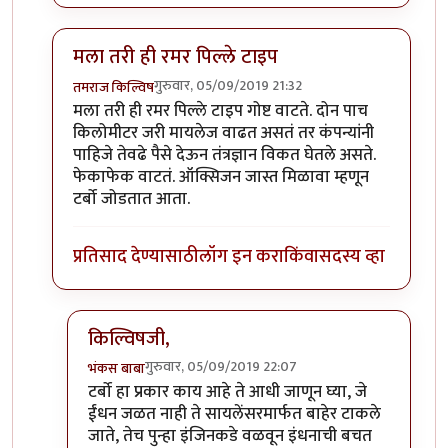
मला तरी ही रमर पिल्ले टाइप
गुरुवार, 05/09/2019 21:32
तमराज किल्विष
In reply to
चांगला धागा आहे .. सकारत्मक
by
खिलजि
मला तरी ही रमर पिल्ले टाइप गोष्ट वाटते. दोन पाच
किलोमीटर जरी मायलेज वाढत असतं तर कंपन्यांनी
पाहिजे तेवढे पैसे देऊन तंत्रज्ञान विकत घेतले असते.
फेकाफेक वाटतं. ऑक्सिजन जास्त मिळावा म्हणून
टर्बो जोडतात आता.
प्रतिसाद देण्यासाठी
लॉग इन करा
किंवा
सदस्य व्हा
किल्विषजी,
गुरुवार, 05/09/2019 22:07
भंकस बाबा
In reply to
मला तरी ही रमर पिल्ले टाइप
by
तमराज किल्व
टर्बो हा प्रकार काय आहे ते आधी जाणून घ्या, जे
ईंधन जळत नाही ते सायलेंसरमार्फत बाहेर टाकले
जाते, तेच पुन्हा इंजिनकडे वळवून इंधनाची बचत