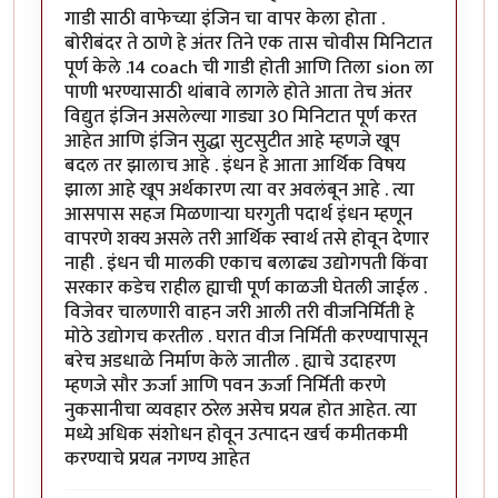
गाडी साठी वाफेच्या इंजिन चा वापर केला होता .
बोरीबंदर ते ठाणे हे अंतर तिने एक तास चोवीस मिनिटात
पूर्ण केले .14 coach ची गाडी होती आणि तिला sion ला
पाणी भरण्यासाठी थांबावे लागले होते आता तेच अंतर
विद्युत इंजिन असलेल्या गाड्या 30 मिनिटात पूर्ण करत
आहेत आणि इंजिन सुद्धा सुटसुटीत आहे म्हणजे खूप
बदल तर झालाच आहे . इंधन हे आता आर्थिक विषय
झाला आहे खूप अर्थकारण त्या वर अवलंबून आहे . त्या
आसपास सहज मिळणाऱ्या घरगुती पदार्थ इंधन म्हणून
वापरणे शक्य असले तरी आर्थिक स्वार्थ तसे होवून देणार
नाही . इंधन ची मालकी एकाच बलाढ्य उद्योगपती किंवा
सरकार कडेच राहील ह्याची पूर्ण काळजी घेतली जाईल .
विजेवर चालणारी वाहन जरी आली तरी वीजनिर्मिती हे
मोठे उद्योगच करतील . घरात वीज निर्मिती करण्यापासून
बरेच अडधाळे निर्माण केले जातील . ह्याचे उदाहरण
म्हणजे सौर ऊर्जा आणि पवन ऊर्जा निर्मिती करणे
नुकसानीचा व्यवहार ठरेल असेच प्रयत्न होत आहेत. त्या
मध्ये अधिक संशोधन होवून उत्पादन खर्च कमीतकमी
करण्याचे प्रयत्न नगण्य आहेत