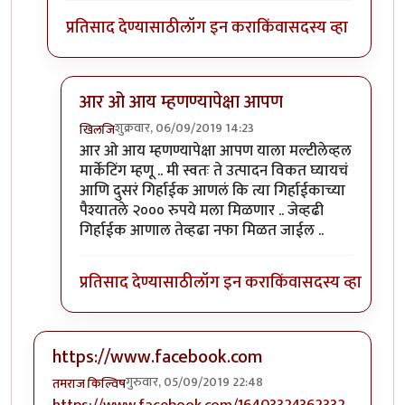
प्रतिसाद देण्यासाठी
लॉग इन करा
किंवा
सदस्य व्हा
आर ओ आय म्हणण्यापेक्षा आपण
शुक्रवार, 06/09/2019 14:23
खिलजि
In reply to
१२,००० च्या गुंतवणुकीवर ROI किती होता?
b
आर ओ आय म्हणण्यापेक्षा आपण याला मल्टीलेव्हल
मार्केटिंग म्हणू .. मी स्वतः ते उत्पादन विकत घ्यायचं
आणि दुसरं गिर्हाईक आणलं कि त्या गिर्हाईकाच्या
पैश्यातले २००० रुपये मला मिळणार .. जेव्हढी
गिर्हाईक आणाल तेव्हढा नफा मिळत जाईल ..
प्रतिसाद देण्यासाठी
लॉग इन करा
किंवा
सदस्य व्हा
https://www.facebook.com
गुरुवार, 05/09/2019 22:48
तमराज किल्विष