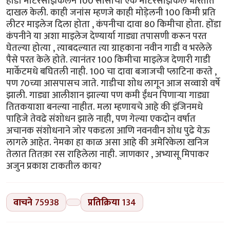
होंडा मोटरसाइकिलने 100 सीसीची एक मोटरसाइकिल भारतात
दाखल केली. काही जनांस म्हणजे काही मोड़ेलनी 100 किमी प्रति
लीटर माइलेज दिला होता , कंपनीचा दावा 80 किमीचा होता. होंडा
कंपनीने या अशा माइलेज देण्यार्या गाड्या तपासणी करून परत
घेतल्या होत्या , त्याबदल्यात त्या ग्राहकाना नवीन गाडी व भरलेले
पैसे परत केले होते. त्यानंतर 100 किमीचा माइलेज देणारी गाडी
मार्केटमधे बघितली नाही. 100 चा दावा बजाजची प्लाटिना करते ,
पण 70च्या आसपासच जाते. गाडीचा शोध लागून आज सव्वाशे वर्षे
झाली. गाड्या आलीशान झाल्या पण कमी ईंधन पिणाऱ्या गाड्या
तितकयाशा बनल्या नाहीत. मला म्हणायचे आहे की इंजिनमधे
पाहिजे तेवढे संशोधन झाले नाही, पण गेल्या एकदोन वर्षात
अचानक संशोधनाने जोर पकडला आणि नवनवीन शोध पुढे येऊ
लागले आहेत. नेमका हा काळ असा आहे की अमेरिकेला खनिज
तेलात तितक़ा रस राहिलेला नाही. जाणकार , अभ्यासू मिपाकर
अजुन प्रकाश टाकतील काय?
वाचने
75938
प्रतिक्रिया
134