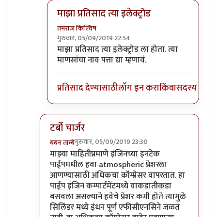
माझा प्रतिसाद त्या इलेक्ट्रोड
तमराज किल्विष
गुरुवार, 05/09/2019 22:54
In reply to
किल्विषजी,
by
भंकस बाबा
माझा प्रतिसाद त्या इलेक्ट्रोड ला होता. त्या
माणसांचा नाव पत्ता द्या म्हणावं.
प्रतिसाद देण्यासाठी
लॉग इन करा
किंवा
सदस्य व्हा
टर्बो चार्जर
गुरुवार, 05/09/2019 23:30
बबन ताम्बे
In reply to
किल्विषजी,
by
भंकस बाबा
माझ्या माहितीप्रमाणे इंजिनच्या इनटेक
पाईपमधील हवा atmospheric प्रेशरला
आणण्यासाठी अधिकचा कॉम्प्रेसर वापरतात. हा
पाईप इंजिन कम्पार्टमेंटमध्ये वाकडातीकडा
बसवला असल्याने हवेचे प्रेशर कमी होते त्यामुळे
सिलिंडर मध्ये इंधन पूर्ण एफीसीएनसिने जळत