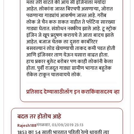
In reply to
किल्विषजी,
by
भंकस बाबा
मला तरी वाटते की आय सी इंजिनाला मर्यादा
आहेत. लोकांना जास्त बिएचपी असणाऱ्या, जोरात
पळणाऱ्या गाड्यांचं आकर्षण जास्त आहे. गरीब
लोक जे चैन करु शकत नाहीत ते प्लॅटिना सारख्या
गाड्या घेतात. संशोधन नक्कीच झाले आहे. टू स्ट्रोक
इंजिन जे खूप प्रदुषण करायचे ते आता बादच झाले
आहेत. बजाज चेतक ला दुसरा कार्बोरेटर
बसवल्यानं लोड खेचण्याची ताकद कमी पडत होती
आणि इंजिनवर ताण येऊन घसारा वाढत होता.
हाच प्रकार बुलेट बरोबर पण काही लोकांनी केला
होता. पुर्वी राजदूत गाड्या ग्रामीण भागात बहुतेक
रॉकेल टाकून चालवायचे लोकं.
प्रतिसाद देण्यासाठी
लॉग इन करा
किंवा
सदस्य व्हा
बदल तर होतोच आहे
मंगळवार, 03/09/2019 23:13
Rajesh188
1853 का 54 साली भारतात पहिली रेल्वे धावली त्या