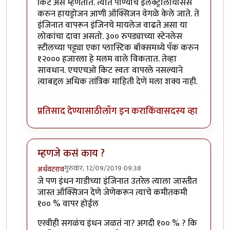
किट असे म्हणतात. त्यात पाण्याचे इलेक्ट्रोलायसिस
करुन हायड्रोजन आणी ऑक्सिजन वेगळे केले जाते. ते
इंजिनात वापरून इंजिनचे मायलेज वाढते असा या
लोकांचा दावा असतो. ३०० रुपड्याच्या स्टेनलेस
स्टीलच्या पट्ट्या एका प्लास्टिक बॉक्समध्ये पॅक करुन
१२००० हजारला हे मलम वाले विकतात. तेव्हा
सावधान. एचएचओ किट स्वतः वापरले नसल्याने
त्याबद्दल अधिक तांत्रिक माहिती देणे मला शक्य नाही.
प्रतिसाद देण्यासाठी
लॉग इन करा
किंवा
सदस्य व्हा
म्हणजे कसं काय ?
गुरुवार, 12/09/2019 09:38
अर्धवटराव
In reply to
चांगला धागा आहे .. सकारत्मक
by
खिलजि
जे पण इंधन गाडीच्या इंजिनात उतरेल त्याला जास्तीत
जास्त ऑक्सिजन देणे जेणेकरून त्याचे कमीतकमी
१०० % वापर होईल
एरवीही सगळंच इंधन जळतं ना? अगदी १०० % ? कि