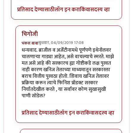
प्रतिसाद देण्यासाठी
लॉग इन करा
किंवा
सदस्य व्हा
चिगोजी
बुधवार, 04/09/2019 17:08
भंकस बाबा
In reply to
महत्त्वाचा मुद्दा आहे हा..
by
चिगो
धन्यवाद. ब्राजील व अर्जेंटीनामधे पूर्णपणे इथेनॉलवर
चालणाऱ्या गाड्या आहेत, असे वाचल्याचे स्मरते. माझे
मत असे आहे की सरकारच ह्या गोष्टीकडे लक्ष पुरवत
नाही कारण खनिज तेलाच्या माध्यमातून सरकारला
बराच वित्तीय पुरवठा होतो. शिवाय खनिज तेलावर
प्रक्रिया करून त्याचे फिनिश प्रॉडक्ट सरकार
निर्यातदेखील करते , या सर्वावर कोण सुखासुखी
पाणी सोडेल?
प्रतिसाद देण्यासाठी
लॉग इन करा
किंवा
सदस्य व्हा