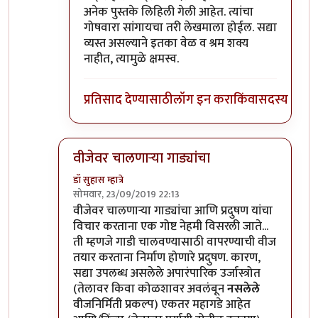
अनेक पुस्तके लिहिली गेली आहेत. त्यांचा
गोषवारा सांगायचा तरी लेखमाला होईल. सद्या
व्यस्त असल्याने इतका वेळ व श्रम शक्य
नाहीत, त्यामुळे क्षमस्व.
प्रतिसाद देण्यासाठी
लॉग इन करा
किंवा
सदस्य व्हा
वीजेवर चालणार्‍या गाड्यांचा
डॉ सुहास म्हात्रे
सोमवार, 23/09/2019 22:13
In reply to
इंटर्नल कंबशन इंजिनाची इंधन
by
डॉ सुहास म्ह
वीजेवर चालणार्‍या गाड्यांचा आणि प्रदुषण यांचा
विचार करताना एक गोष्ट नेहमी विसरली जाते...
ती म्हणजे गाडी चालवण्यासाठी वापरण्याची वीज
तयार करताना निर्माण होणारे प्रदुषण. कारण,
सद्या उपलब्ध असलेले अपारंपारिक उर्जास्त्रोत
(तेलावर किवा कोळशावर अवलंबून
नसलेले
वीजनिर्मिती प्रकल्प) एकतर महागडे आहेत