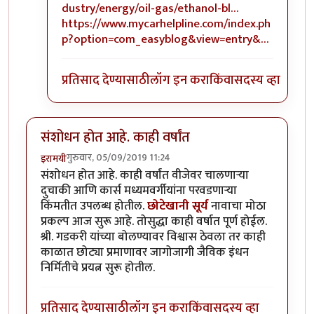
dustry/energy/oil-gas/ethanol-bl…
https://www.mycarhelpline.com/index.ph
p?option=com_easyblog&view=entry&…
प्रतिसाद देण्यासाठी
लॉग इन करा
किंवा
सदस्य व्हा
संशोधन होत आहे. काही वर्षांत
गुरुवार, 05/09/2019 11:24
इरामयी
संशोधन होत आहे. काही वर्षांत वीजेवर चालणाऱ्या
दुचाकी आणि कार्स मध्यमवर्गीयांना परवडणाऱ्या
किंमतीत उपलब्ध होतील.
छोटेखानी सूर्य
नावाचा मोठा
प्रकल्प आज सुरू आहे. तोसुद्धा काही वर्षात पूर्ण होईल.
श्री. गडकरी यांच्या बोलण्यावर विश्वास ठेवला तर काही
काळात छोट्या प्रमाणावर जागोजागी जैविक इंधन
निर्मितीचे प्रयत्न सुरू होतील.
प्रतिसाद देण्यासाठी
लॉग इन करा
किंवा
सदस्य व्हा