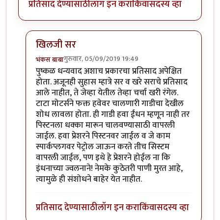
प्रतिसाद देण्यासाठी
लॉग इन करा
किंवा
सदस्य व्हा
खिलजी सर
गुरुवार, 05/09/2019 19:49
भंकस बाबा
In reply to
चांगला धागा आहे .. सकारत्मक
by
खिलजि
पुष्कळ धन्यवाद अशाच प्रकारचा प्रतिसाद अपेक्षित
होता. अजूनही सुहास म्हात्रे सर व खरे सराचे प्रतिसाद
आले नाहीत, ते जेव्हा येतील तेव्हा चर्चा खरी रंगेल.
टाटा मोटर्सने फक्त हवेवर चालणारी गाडीचा देखील
शोध लावला होता. ही गाडी हवा ईंधन म्हणून नाही तर
पिस्टनला धक्का मारून चालवण्यासाठी वापरली
जाईल. हवा प्रेशरने पिस्टनवर जाईल व जे काम
स्पार्कप्लगवर पेट्रोल जाऊन करते तीच सिस्टम
वापरली जाईल, पण इथे हे प्रेशरने होईल ना कि
इंधनाच्या ज्वलनाने! नेमके कुठेतरी पाणी मुरत आहे,
त्यामुळे ही संशोधने बाहेर येत नाहीत.
प्रतिसाद देण्यासाठी
लॉग इन करा
किंवा
सदस्य व्हा