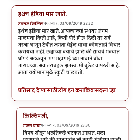
इथंच इंडिया मार खाते.
मंगळवार, 03/09/2019 22:32
तमराज किल्विष
इथंच इंडिया मार खाते. आपल्याकडं स्थावर जंगम
मालमत्ता किती आहे, किती पोरं होऊ दिली तर सर्व
गरजा भागून टेचीत जगता येईल याचा कोणताही विचार
करायचा नाही.‌ लग्नाच्या वयाचे झाले की द्यायचं गळ्यात
घोंगडं अडकवून. मग महागाई च्या नावाने बोंबा
मारायच्या. अवांतराबद्दल क्षमस्व. मी बुलेट वापरली आहे.
आता वयोमानामुळे स्कुटी चालवतो.
प्रतिसाद देण्यासाठी
लॉग इन करा
किंवा
सदस्य व्हा
किल्विषजी,
मंगळवार, 03/09/2019 23:30
भंकस बाबा
In reply to
इथंच इंडिया मार खाते.
by
तमराज किल्विष
विषय सोडून भलतिकडे भटकत आहात. मला
म्हणायचे आहे की आतापर्यंत जी काही संशोधन झाली