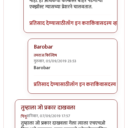
नाही. हा अधिकचा कॉम्प्रेसर बाहेर पडणाऱ्या
एक्झॉस्ट ग्यासच्या प्रेशरने चालवतात.
प्रतिसाद देण्यासाठी
लॉग इन करा
किंवा
सदस्य व्हा
Barobar
तमराज किल्विष
गुरुवार, 05/09/2019 23:53
In reply to
टर्बो चार्जर
by
बबन ताम्बे
Barobar
प्रतिसाद देण्यासाठी
लॉग इन करा
किंवा
सदस्य व्हा
तुम्हाला जो प्रकार दाखवला
शनिवार, 07/09/2019 17:57
पिंगू
In reply to
चांगला धागा आहे .. सकारत्मक
by
खिलजि
तुम्हाला जो प्रकार दाखवला गेला त्याला एचएचओ