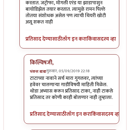
करतात. जट्रोफा, मोगली एरंड या झाडापासुन
बायोडिझेल तयार करतात. त्यामुळे रामन पिल्ले
तोतया संशोधक असेल पण त्याची थियरी खोटी
असू शकत नाही
प्रतिसाद देण्यासाठी
लॉग इन करा
किंवा
सदस्य व्हा
किल्विषजी,
गुरुवार, 05/09/2019 22:18
भंकस बाबा
In reply to
किल्विषजी,
by
भंकस बाबा
टाटाच्या नावाने सर्च मारा गुगलवर, त्यांच्या
हवेवर चालणाऱ्या गाडीविषयी माहिती मिळेल.
थोडा अभ्यास करून प्रतिसाद टाका, नाही टाकले
प्रतिसाद तर कोणी काही बोलणार नाही तुम्हाला.
प्रतिसाद देण्यासाठी
लॉग इन करा
किंवा
सदस्य व्हा