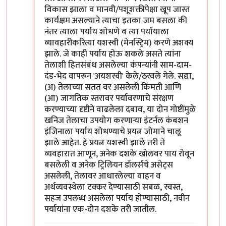
विकास झाला व मानवी/पशूशक्तीपेक्षा खूप जास्त
कार्यक्षम असल्याने त्याचा इतका जम बसला की
नंतर त्याला पर्याय शोधणे व त्या पर्यायाला
व्यावहारीकरित्या यशस्वी (मेनस्ट्रिम) करणे अशक्य
झाले. जे काही पर्याय होऊ शकले असते त्यांना
तेलाशी हितसंबंध असलेल्या कंपन्यांनी साम-दाम-
दंड-भेद वापरून 'अयशस्वी' केले/ठरवले गेले. सद्या,
(अ) तेलाच्या सतत वर असलेली किंमती आणि
(आ) जागतिक स्तरावर पर्यावरणाचे संरक्षण
करण्याच्या दृष्टीने वाढलेला दबाव, या दोन गोष्टींमुळे
खनिज तेलाचा उपयोग करणार्‍या इंटर्नल कंबशन
इंजिनाला पर्याय शोधण्याचे प्रयत्न जोमाने चालू
झाले आहेत. हे प्रयत्न यशस्वी झाले तरी ते
व्यवहारात आणून, अनेक दशके खोलवर पाय रोवून
बसलेली व अनेक ट्रिलियन डॉलर्सचे असेट्स
असलेली, तेलावर आधारलेल्या वाहन व
अर्थव्यवस्थेला टक्कर देण्यासाठी सबळ, स्वस्त,
सहज उपलब्ध असलेला पर्याय होण्यासाठी, नवीन
पर्यायांना एक-दोन दशके तरी जातील.