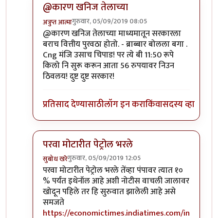
@कारण खनिज तेलाच्या
गुरुवार, 05/09/2019 08:05
अत्रुप्त आत्मा
In reply to
चिगोजी
by
भंकस बाबा
@कारण खनिज तेलाच्या माध्यमातून सरकारला
बराच वित्तीय पुरवठा होतो. - ब्राब्बार बोलला बगा .
Cng मंजि उसाच चिपाड! पर त्ये बी 11:50 रूपे
किलो नि सुरू करून आता 56 रुपयावर निउन
ठिवलय! दुष्ट दुष्ट सरकार!
प्रतिसाद देण्यासाठी
लॉग इन करा
किंवा
सदस्य व्हा
परवा मोटारीत पेट्रोल भरले
गुरुवार, 05/09/2019 12:05
सुबोध खरे
In reply to
चिगोजी
by
भंकस बाबा
परवा मोटारीत पेट्रोल भरले तेंव्हा पंपावर त्यात १०
% पर्यंत इथेनॉल आहे अशी नोटीस वाचली जालावर
खोदून पहिले तर हि सुरुवात झालेली आहे असे
समजते
https://economictimes.indiatimes.com/in