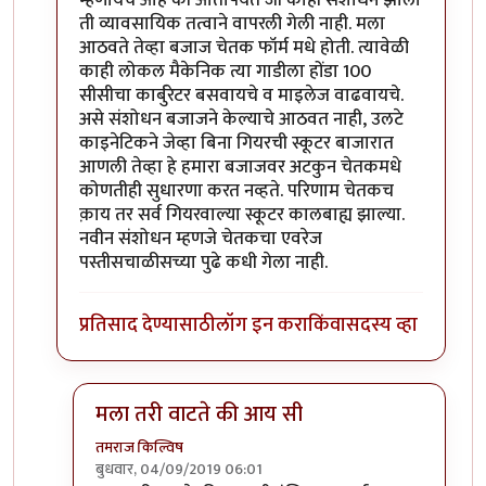
ती व्यावसायिक तत्वाने वापरली गेली नाही. मला
आठवते तेव्हा बजाज चेतक फॉर्म मधे होती. त्यावेळी
काही लोकल मैकेनिक त्या गाडीला होंडा 100
सीसीचा कार्बुरेटर बसवायचे व माइलेज वाढवायचे.
असे संशोधन बजाजने केल्याचे आठवत नाही, उलटे
काइनेटिकने जेव्हा बिना गियरची स्कूटर बाजारात
आणली तेव्हा हे हमारा बजाजवर अटकुन चेतकमधे
कोणतीही सुधारणा करत नव्हते. परिणाम चेतकच
क़ाय तर सर्व गियरवाल्या स्कूटर कालबाह्य झाल्या.
नवीन संशोधन म्हणजे चेतकचा एवरेज
पस्तीसचाळीसच्या पुढे कधी गेला नाही.
प्रतिसाद देण्यासाठी
लॉग इन करा
किंवा
सदस्य व्हा
मला तरी वाटते की आय सी
तमराज किल्विष
बुधवार, 04/09/2019 06:01