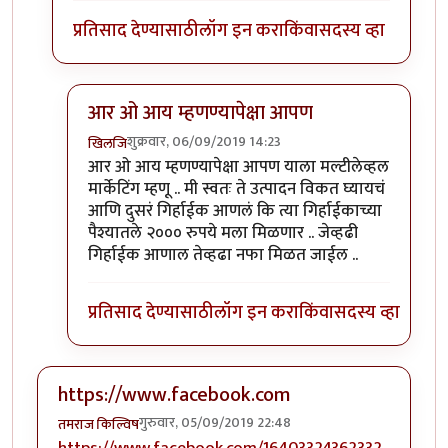
प्रतिसाद देण्यासाठी
लॉग इन करा
किंवा
सदस्य व्हा
आर ओ आय म्हणण्यापेक्षा आपण
शुक्रवार, 06/09/2019 14:23
खिलजि
In reply to
१२,००० च्या गुंतवणुकीवर ROI किती होता?
b
आर ओ आय म्हणण्यापेक्षा आपण याला मल्टीलेव्हल
मार्केटिंग म्हणू .. मी स्वतः ते उत्पादन विकत घ्यायचं
आणि दुसरं गिर्हाईक आणलं कि त्या गिर्हाईकाच्या
पैश्यातले २००० रुपये मला मिळणार .. जेव्हढी
गिर्हाईक आणाल तेव्हढा नफा मिळत जाईल ..
प्रतिसाद देण्यासाठी
लॉग इन करा
किंवा
सदस्य व्हा
https://www.facebook.com
गुरुवार, 05/09/2019 22:48
तमराज किल्विष