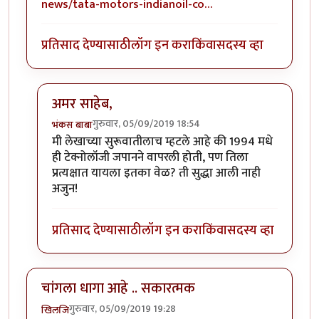
news/tata-motors-indianoil-co…
प्रतिसाद देण्यासाठी
लॉग इन करा
किंवा
सदस्य व्हा
अमर साहेब,
गुरुवार, 05/09/2019 18:54
भंकस बाबा
In reply to
ही बघा पाण्यावर (Hydrogen
by
अमर विश्वास
मी लेखाच्या सुरूवातीलाच म्हटले आहे की 1994 मधे
ही टेक्नोलॉजी जपानने वापरली होती, पण तिला
प्रत्यक्षात यायला इतका वेळ? ती सुद्धा आली नाही
अजुन!
प्रतिसाद देण्यासाठी
लॉग इन करा
किंवा
सदस्य व्हा
चांगला धागा आहे .. सकारत्मक
गुरुवार, 05/09/2019 19:28
खिलजि