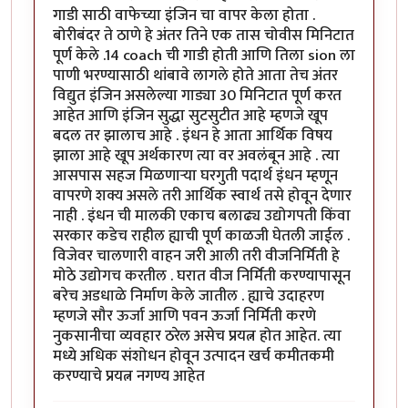
गाडी साठी वाफेच्या इंजिन चा वापर केला होता .
बोरीबंदर ते ठाणे हे अंतर तिने एक तास चोवीस मिनिटात
पूर्ण केले .14 coach ची गाडी होती आणि तिला sion ला
पाणी भरण्यासाठी थांबावे लागले होते आता तेच अंतर
विद्युत इंजिन असलेल्या गाड्या 30 मिनिटात पूर्ण करत
आहेत आणि इंजिन सुद्धा सुटसुटीत आहे म्हणजे खूप
बदल तर झालाच आहे . इंधन हे आता आर्थिक विषय
झाला आहे खूप अर्थकारण त्या वर अवलंबून आहे . त्या
आसपास सहज मिळणाऱ्या घरगुती पदार्थ इंधन म्हणून
वापरणे शक्य असले तरी आर्थिक स्वार्थ तसे होवून देणार
नाही . इंधन ची मालकी एकाच बलाढ्य उद्योगपती किंवा
सरकार कडेच राहील ह्याची पूर्ण काळजी घेतली जाईल .
विजेवर चालणारी वाहन जरी आली तरी वीजनिर्मिती हे
मोठे उद्योगच करतील . घरात वीज निर्मिती करण्यापासून
बरेच अडधाळे निर्माण केले जातील . ह्याचे उदाहरण
म्हणजे सौर ऊर्जा आणि पवन ऊर्जा निर्मिती करणे
नुकसानीचा व्यवहार ठरेल असेच प्रयत्न होत आहेत. त्या
मध्ये अधिक संशोधन होवून उत्पादन खर्च कमीतकमी
करण्याचे प्रयत्न नगण्य आहेत