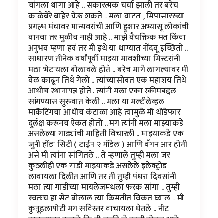
चांगला धागा आहे .. सकारत्मक चर्चा झाली तर बरेच
काळेबेरे बाहेर येऊ शकते .. मला वाटत , मिपासारख्या
प्रगल्भ मंचावर मान्यवरांची आणि हुशार अभ्यासू लोकांची
वानवा तर मुळीच नाही आहे .. माझे वैयक्तिक मत किंवा
अनुभव म्हणा हवं तर मी इथे या धाग्यात नोंदवू इच्छितो ..
साधारण तीनेक वर्षांपूर्वी माझ्या मावशीच्या मिस्टरांनी
मला भेटायला बोलावले होते .. बरेच मागे लागल्यावर मी
वेळ काढून तिथे गेलो .. त्यांच्यासोबत एक महाशय तिथे
आधीच स्थानापन्न होते . त्यांनी मला एका स्कीमबद्दल
सांगण्यास सुरुवात केली .. मला या मल्टीलेव्हल
मार्केटिंगचा आधीच कंटाळा आहे त्यामुळे मी थोडेफार
दुर्लक्ष करूनच ऐकत होतो .. मग त्यांनी मला माझ्याकडे
असलेल्या गाड्यांची माहिती विचारली .. माझ्याकडे एक
जुनी होंडा सिटी ( टाईप २ मॉडेल ) आणि वॅगन आर होती
असे मी त्यांना सांगितले .. ते म्हणाले तुम्ही मला जर
कुठलीही एक गाडी माझ्याकडे असलेले इलेक्ट्रोड
लावायला दिलीत आणि तर ती तुम्ही पंधरा दिवसांनी
मला त्या गाडीच्या मायलेजमधला फरक सांगा .. तुम्ही
स्वतःच हा सेट बोलाल त्या किमतीत विकत घ्याल .. मी
कुतूहलापोटी मग सविस्तर वाचायला घेतले .. नीट