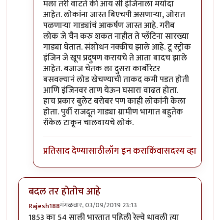
In reply to
किल्विषजी,
by
भंकस बाबा
मला तरी वाटते की आय सी इंजिनाला मर्यादा
आहेत. लोकांना जास्त बिएचपी असणाऱ्या, जोरात
पळणाऱ्या गाड्यांचं आकर्षण जास्त आहे. गरीब
लोक जे चैन करु शकत नाहीत ते प्लॅटिना सारख्या
गाड्या घेतात. संशोधन नक्कीच झाले आहे. टू स्ट्रोक
इंजिन जे खूप प्रदुषण करायचे ते आता बादच झाले
आहेत. बजाज चेतक ला दुसरा कार्बोरेटर
बसवल्यानं लोड खेचण्याची ताकद कमी पडत होती
आणि इंजिनवर ताण येऊन घसारा वाढत होता.
हाच प्रकार बुलेट बरोबर पण काही लोकांनी केला
होता. पुर्वी राजदूत गाड्या ग्रामीण भागात बहुतेक
रॉकेल टाकून चालवायचे लोकं.
प्रतिसाद देण्यासाठी
लॉग इन करा
किंवा
सदस्य व्हा
बदल तर होतोच आहे
मंगळवार, 03/09/2019 23:13
Rajesh188
1853 का 54 साली भारतात पहिली रेल्वे धावली त्या