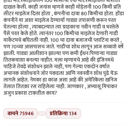
होंडा मोटरसाइकिलने 100 सीसीची एक मोटरसाइकिल भारतात
दाखल केली. काही जनांस म्हणजे काही मोड़ेलनी 100 किमी प्रति
लीटर माइलेज दिला होता , कंपनीचा दावा 80 किमीचा होता. होंडा
कंपनीने या अशा माइलेज देण्यार्या गाड्या तपासणी करून परत
घेतल्या होत्या , त्याबदल्यात त्या ग्राहकाना नवीन गाडी व भरलेले
पैसे परत केले होते. त्यानंतर 100 किमीचा माइलेज देणारी गाडी
मार्केटमधे बघितली नाही. 100 चा दावा बजाजची प्लाटिना करते ,
पण 70च्या आसपासच जाते. गाडीचा शोध लागून आज सव्वाशे वर्षे
झाली. गाड्या आलीशान झाल्या पण कमी ईंधन पिणाऱ्या गाड्या
तितकयाशा बनल्या नाहीत. मला म्हणायचे आहे की इंजिनमधे
पाहिजे तेवढे संशोधन झाले नाही, पण गेल्या एकदोन वर्षात
अचानक संशोधनाने जोर पकडला आणि नवनवीन शोध पुढे येऊ
लागले आहेत. नेमका हा काळ असा आहे की अमेरिकेला खनिज
तेलात तितक़ा रस राहिलेला नाही. जाणकार , अभ्यासू मिपाकर
अजुन प्रकाश टाकतील काय?
वाचने
75946
प्रतिक्रिया
134