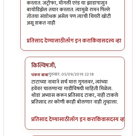
करतात. जट्रोफा, मोगली एरंड या झाडापासुन
बायोडिझेल तयार करतात. त्यामुळे रामन पिल्ले
तोतया संशोधक असेल पण त्याची थियरी खोटी
असू शकत नाही
प्रतिसाद देण्यासाठी
लॉग इन करा
किंवा
सदस्य व्हा
किल्विषजी,
गुरुवार, 05/09/2019 22:18
भंकस बाबा
In reply to
किल्विषजी,
by
भंकस बाबा
टाटाच्या नावाने सर्च मारा गुगलवर, त्यांच्या
हवेवर चालणाऱ्या गाडीविषयी माहिती मिळेल.
थोडा अभ्यास करून प्रतिसाद टाका, नाही टाकले
प्रतिसाद तर कोणी काही बोलणार नाही तुम्हाला.
प्रतिसाद देण्यासाठी
लॉग इन करा
किंवा
सदस्य व्हा