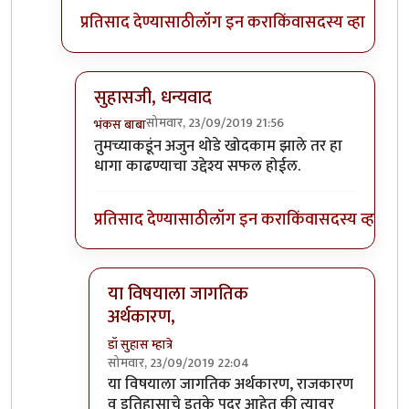
प्रतिसाद देण्यासाठी
लॉग इन करा
किंवा
सदस्य व्हा
सुहासजी, धन्यवाद
सोमवार, 23/09/2019 21:56
भंकस बाबा
In reply to
इंटर्नल कंबशन इंजिनाची इंधन
by
डॉ सुहास म्ह
तुमच्याकडूंन अजुन थोडे खोदकाम झाले तर हा
धागा काढण्याचा उद्देश्य सफल होईल.
प्रतिसाद देण्यासाठी
लॉग इन करा
किंवा
सदस्य व्हा
या विषयाला जागतिक
अर्थकारण,
डॉ सुहास म्हात्रे
सोमवार, 23/09/2019 22:04
In reply to
सुहासजी, धन्यवाद
by
भंकस बाबा
या विषयाला जागतिक अर्थकारण, राजकारण
व इतिहासाचे इतके पदर आहेत की त्यावर