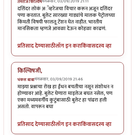
मंगळवार, 03/09/2019 21:11
तमराज किल्विष
दलिंदर लोकं अॅव्हरेजचा विचार करून अजून दलिंदर
पणा करतात. बुलेट सारख्या गाड्यांचे मालक पेट्रोलच्या
किंमती विषयी फालतू टेंशन घेत नाहीत. भारतीय
मानसिकता म्हणजे आवळा देऊन कोहळा काढणं.
प्रतिसाद देण्यासाठी
लॉग इन करा
किंवा
सदस्य व्हा
किल्विषजी,
मंगळवार, 03/09/2019 21:46
भंकस बाबा
माझ्या प्रश्नाचा रोख हा ईंधन बचतीचा नसून संशोधन न
होण्यावर आहे. बुलेट घेणारा माइलेज बघत नसेल, पण
एका मध्यमवर्गीय कुटुंबासाठी बुलेट हा पांढरा हत्ती
असतो. वापरून बघा
प्रतिसाद देण्यासाठी
लॉग इन करा
किंवा
सदस्य व्हा