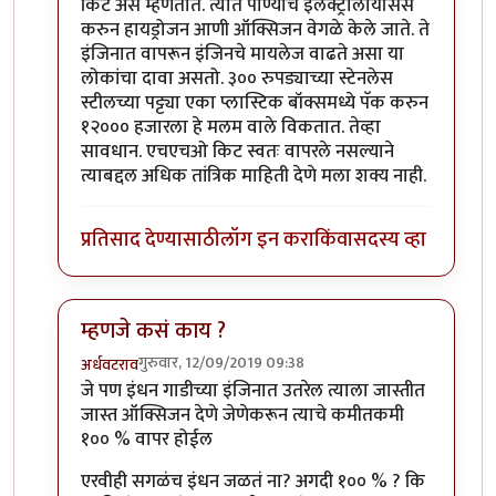
किट असे म्हणतात. त्यात पाण्याचे इलेक्ट्रोलायसिस
करुन हायड्रोजन आणी ऑक्सिजन वेगळे केले जाते. ते
इंजिनात वापरून इंजिनचे मायलेज वाढते असा या
लोकांचा दावा असतो. ३०० रुपड्याच्या स्टेनलेस
स्टीलच्या पट्ट्या एका प्लास्टिक बॉक्समध्ये पॅक करुन
१२००० हजारला हे मलम वाले विकतात. तेव्हा
सावधान. एचएचओ किट स्वतः वापरले नसल्याने
त्याबद्दल अधिक तांत्रिक माहिती देणे मला शक्य नाही.
प्रतिसाद देण्यासाठी
लॉग इन करा
किंवा
सदस्य व्हा
म्हणजे कसं काय ?
गुरुवार, 12/09/2019 09:38
अर्धवटराव
In reply to
चांगला धागा आहे .. सकारत्मक
by
खिलजि
जे पण इंधन गाडीच्या इंजिनात उतरेल त्याला जास्तीत
जास्त ऑक्सिजन देणे जेणेकरून त्याचे कमीतकमी
१०० % वापर होईल
एरवीही सगळंच इंधन जळतं ना? अगदी १०० % ? कि