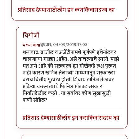
प्रतिसाद देण्यासाठी
लॉग इन करा
किंवा
सदस्य व्हा
चिगोजी
बुधवार, 04/09/2019 17:08
भंकस बाबा
In reply to
महत्त्वाचा मुद्दा आहे हा..
by
चिगो
धन्यवाद. ब्राजील व अर्जेंटीनामधे पूर्णपणे इथेनॉलवर
चालणाऱ्या गाड्या आहेत, असे वाचल्याचे स्मरते. माझे
मत असे आहे की सरकारच ह्या गोष्टीकडे लक्ष पुरवत
नाही कारण खनिज तेलाच्या माध्यमातून सरकारला
बराच वित्तीय पुरवठा होतो. शिवाय खनिज तेलावर
प्रक्रिया करून त्याचे फिनिश प्रॉडक्ट सरकार
निर्यातदेखील करते , या सर्वावर कोण सुखासुखी
पाणी सोडेल?
प्रतिसाद देण्यासाठी
लॉग इन करा
किंवा
सदस्य व्हा