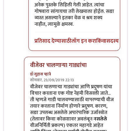
अनेक पुस्तके लिहिली गेली आहेत. त्यांचा
गोषवारा सांगायचा तरी लेखमाला होईल. सद्या
व्यस्त असल्याने इतका वेळ व श्रम शक्य
नाहीत, त्यामुळे क्षमस्व.
प्रतिसाद देण्यासाठी
लॉग इन करा
किंवा
सदस्य व्हा
वीजेवर चालणार्‍या गाड्यांचा
डॉ सुहास म्हात्रे
सोमवार, 23/09/2019 22:13
In reply to
इंटर्नल कंबशन इंजिनाची इंधन
by
डॉ सुहास म्ह
वीजेवर चालणार्‍या गाड्यांचा आणि प्रदुषण यांचा
विचार करताना एक गोष्ट नेहमी विसरली जाते...
ती म्हणजे गाडी चालवण्यासाठी वापरण्याची वीज
तयार करताना निर्माण होणारे प्रदुषण. कारण,
सद्या उपलब्ध असलेले अपारंपारिक उर्जास्त्रोत
(तेलावर किवा कोळशावर अवलंबून
नसलेले
वीजनिर्मिती प्रकल्प) एकतर महागडे आहेत