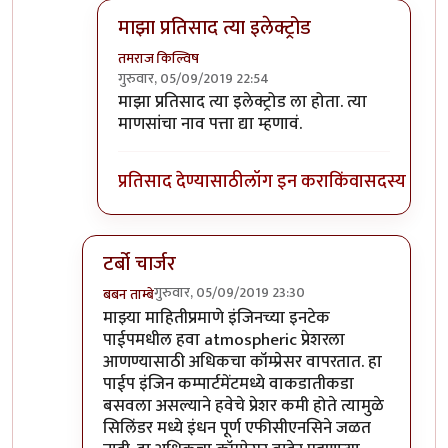
माझा प्रतिसाद त्या इलेक्ट्रोड
तमराज किल्विष
गुरुवार, 05/09/2019 22:54
In reply to
किल्विषजी,
by
भंकस बाबा
माझा प्रतिसाद त्या इलेक्ट्रोड ला होता. त्या
माणसांचा नाव पत्ता द्या म्हणावं.
प्रतिसाद देण्यासाठी
लॉग इन करा
किंवा
सदस्य व्हा
टर्बो चार्जर
गुरुवार, 05/09/2019 23:30
बबन ताम्बे
In reply to
किल्विषजी,
by
भंकस बाबा
माझ्या माहितीप्रमाणे इंजिनच्या इनटेक
पाईपमधील हवा atmospheric प्रेशरला
आणण्यासाठी अधिकचा कॉम्प्रेसर वापरतात. हा
पाईप इंजिन कम्पार्टमेंटमध्ये वाकडातीकडा
बसवला असल्याने हवेचे प्रेशर कमी होते त्यामुळे
सिलिंडर मध्ये इंधन पूर्ण एफीसीएनसिने जळत