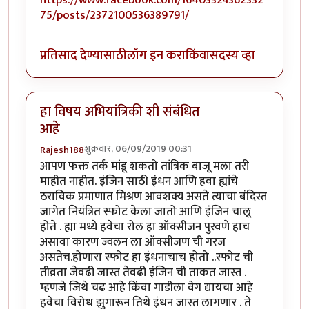
https://www.facebook.com/16403324362332
75/posts/2372100536389791/
प्रतिसाद देण्यासाठी
लॉग इन करा
किंवा
सदस्य व्हा
हा विषय अभियांत्रिकी शी संबंधित
आहे
शुक्रवार, 06/09/2019 00:31
Rajesh188
आपण फक्त तर्क मांडू शकतो तांत्रिक बाजू मला तरी
माहीत नाहीत. इंजिन साठी इंधन आणि हवा ह्यांचे
ठराविक प्रमाणात मिश्रण आवशक्य असते त्याचा बंदिस्त
जागेत नियंत्रित स्फोट केला जातो आणि इंजिन चालू
होते . ह्या मध्ये हवेचा रोल हा ऑक्सीजन पुरवणे हाच
असावा कारण ज्वलन ला ऑक्सीजण ची गरज
असतेच.होणारा स्फोट हा इंधनाचाच होतो ..स्फोट ची
तीव्रता जेवढी जास्त तेवढी इंजिन ची ताकत जास्त .
म्हणजे जिथे चढ आहे किंवा गाडीला वेग द्यायचा आहे
हवेचा विरोध झुगारून तिथे इंधन जास्त लागणार . ते