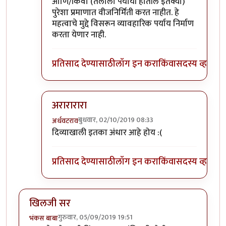
आणि/किंवा (तेलाला पर्यायी होतील इतक्या)
पुरेशा प्रमाणात वीजनिर्मिती करत नाहीत. हे
महत्वाचे मुद्दे विसरून व्यावहारिक पर्याय निर्माण
करता येणार नाही.
प्रतिसाद देण्यासाठी
लॉग इन करा
किंवा
सदस्य व्हा
अरारारारा
बुधवार, 02/10/2019 08:33
अर्धवटराव
In reply to
इंटर्नल कंबशन इंजिनाची इंधन
by
डॉ सुहास म्ह
दिव्याखाली इतका अंधार आहे होय :(
प्रतिसाद देण्यासाठी
लॉग इन करा
किंवा
सदस्य व्हा
खिलजी सर
गुरुवार, 05/09/2019 19:51
भंकस बाबा