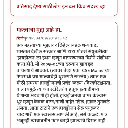
प्रतिसाद देण्यासाठी
लॉग इन करा
किंवा
सदस्य व्हा
महत्त्वाचा मुद्दा आहे हा..
बुधवार, 04/09/2019 15:42
चिगो
एक महत्त्वाच्या मुद्द्यावर लिहेल्याबद्दल धन्यवाद..
भारतात देखील सरकार आणि टाटा मोटर्स संयुक्तरीत्या
'हायड्रोजन' ला इंधन म्हणून वापरण्याच्या दिशेने संशोधन
करत होते. मी २००७-०८च्या दरम्यान ह्याबद्दल
वाचल्याचे आठवते. (त्यावर तेव्हा एका CSE Mains च्या
पेपरमध्ये प्रश्न आल्याचेही धुसरपणे स्मरतंय.) त्यात एक
मोठी समस्या हायड्रोजनची प्रचंड ज्वलन /विस्फोटक्षमता,
व त्याचमुळे त्याच्या स्टोरेज/ वाहतूक इत्यादीमध्ये
येणार्‍या अडचणी ही होती. हायड्रोजनचा वापर केल्यास
धूर म्हणून केवळ वाफ/पाणी बाहेर पडेल. ह्यावर गुगलले
असता, आता टाटाने एक हायड्रोजन सेल फ्युलवर
चालणारी एक स्टारबस आणली आहे, असे कळले. मात्र
अजूनही त्याबाबतीत फार काही झाल्याचे दिसत नाही.