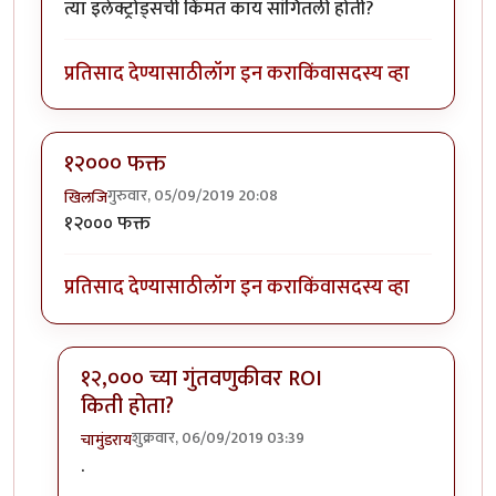
त्या इलेक्ट्रोड्सची किंमत काय सांगितली होती?
प्रतिसाद देण्यासाठी
लॉग इन करा
किंवा
सदस्य व्हा
१२००० फक्त
गुरुवार, 05/09/2019 20:08
खिलजि
१२००० फक्त
प्रतिसाद देण्यासाठी
लॉग इन करा
किंवा
सदस्य व्हा
१२,००० च्या गुंतवणुकीवर ROI
किती होता?
शुक्रवार, 06/09/2019 03:39
चामुंडराय
In reply to
१२००० फक्त
by
खिलजि
.