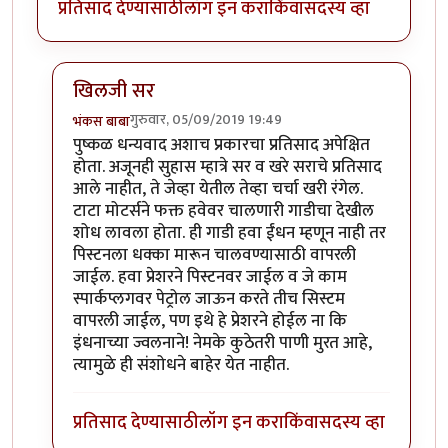
प्रतिसाद देण्यासाठी
लॉग इन करा
किंवा
सदस्य व्हा
खिलजी सर
गुरुवार, 05/09/2019 19:49
भंकस बाबा
In reply to
चांगला धागा आहे .. सकारत्मक
by
खिलजि
पुष्कळ धन्यवाद अशाच प्रकारचा प्रतिसाद अपेक्षित
होता. अजूनही सुहास म्हात्रे सर व खरे सराचे प्रतिसाद
आले नाहीत, ते जेव्हा येतील तेव्हा चर्चा खरी रंगेल.
टाटा मोटर्सने फक्त हवेवर चालणारी गाडीचा देखील
शोध लावला होता. ही गाडी हवा ईंधन म्हणून नाही तर
पिस्टनला धक्का मारून चालवण्यासाठी वापरली
जाईल. हवा प्रेशरने पिस्टनवर जाईल व जे काम
स्पार्कप्लगवर पेट्रोल जाऊन करते तीच सिस्टम
वापरली जाईल, पण इथे हे प्रेशरने होईल ना कि
इंधनाच्या ज्वलनाने! नेमके कुठेतरी पाणी मुरत आहे,
त्यामुळे ही संशोधने बाहेर येत नाहीत.
प्रतिसाद देण्यासाठी
लॉग इन करा
किंवा
सदस्य व्हा