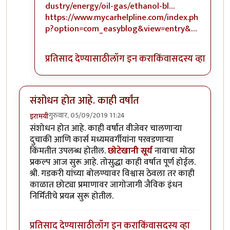
dustry/energy/oil-gas/ethanol-bl…
https://www.mycarhelpline.com/index.ph
p?option=com_easyblog&view=entry&…
प्रतिसाद देण्यासाठी
लॉग इन करा
किंवा
सदस्य व्हा
संशोधन होत आहे. काही वर्षांत
गुरुवार, 05/09/2019 11:24
इरामयी
संशोधन होत आहे. काही वर्षांत वीजेवर चालणाऱ्या
दुचाकी आणि कार्स मध्यमवर्गीयांना परवडणाऱ्या
किंमतीत उपलब्ध होतील.
छोटेखानी सूर्य
नावाचा मोठा
प्रकल्प आज सुरू आहे. तोसुद्धा काही वर्षात पूर्ण होईल.
श्री. गडकरी यांच्या बोलण्यावर विश्वास ठेवला तर काही
काळात छोट्या प्रमाणावर जागोजागी जैविक इंधन
निर्मितीचे प्रयत्न सुरू होतील.
प्रतिसाद देण्यासाठी
लॉग इन करा
किंवा
सदस्य व्हा