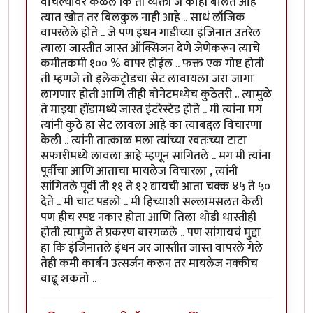
वाचल्यावर कळले कि ती व्यक्ती जे काही बोलत आहे
त्यात खोत तर बिलकुल नाही आहे .. साधं लॉजिक
वापरलेले होते .. जे पण इंधन गाडीच्या इंजिनात उतरेल
त्याला जास्तीत जास्त ऑक्सिजन देणे जेणेकरून त्याचे
कमीतकमी १०० % वापर होईल .. फक्त एक गोष्ट होती
ती म्हणजे तो इलेकट्रोडचा सेट लावायला जरा जागा
लागणार होती आणि तीही बोनेटमध्येच कुठेतरी .. त्यामुळे
ते माझ्या होंडामध्ये जास्त इंटरेस्टेड होते .. मी त्यांना मग
त्यांनी कुठे हा सेट लावला आहे का त्याबद्दल विचारणा
केली .. त्यांनी तात्काळ मला त्यांच्या स्वतःच्या टाटा
सफारीमध्ये लावला आहे म्हणून सांगितले .. मग मी त्यांना
पूर्वीचा आणि आताचा मायलेज विचारला , त्यांनी
सांगितले पूर्वी ती ११ ते १२ द्यायची आता चक्क ४५ ते ५०
देते .. मी चाट पडलो .. मी हिच्याशी सल्लामसलत केली
पण हीच स्पष्ट नकार होता आणि तिला थोडी धास्तीही
होती त्यामुळे ते प्रकरण बारगळले .. पण सांगायचं मुद्दा
हा कि इंजिनातले इंधन जर जास्तीत जास्त वापरले गेले
तेही कमी कार्बन उत्सर्जन करून तर मायलेज नक्कीच
वाढू शकतो ..