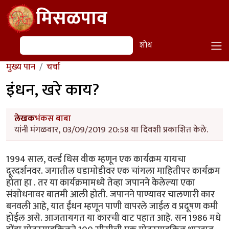
Skip to main content
मिसळपाव
शोध
शोध
मुख्य पान
चर्चा
इंधन, खरे काय?
लेखक
भंकस बाबा
यांनी मंगळवार, 03/09/2019 20:58 या दिवशी प्रकाशित केले.
1994 साल, वर्ल्ड धिस वीक म्हणून एक कार्यक्रम यायचा
दूरदर्शनवर. जगातील घडामोडीवर एक चांगला माहितीपर कार्यक्रम
होता हा . तर या कार्यक्रमामध्ये तेव्हा जपानने केलेल्या एका
संशोधनावर बातमी आली होती. जपानने पाण्यावर चालणारी कार
बनवली आहे, यात ईंधन म्हणून पाणी वापरले जाईल व प्रदूषण कमी
होईल असे. आजतायगत या कारची वाट पहात आहे. सन 1986 मधे