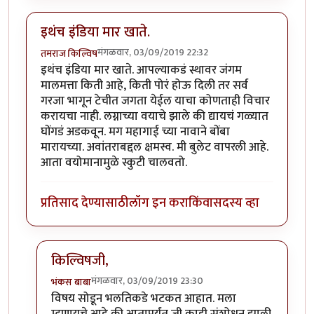
इथंच इंडिया मार खाते.
मंगळवार, 03/09/2019 22:32
तमराज किल्विष
इथंच इंडिया मार खाते. आपल्याकडं स्थावर जंगम
मालमत्ता किती आहे, किती पोरं होऊ दिली तर सर्व
गरजा भागून टेचीत जगता येईल याचा कोणताही विचार
करायचा नाही.‌ लग्नाच्या वयाचे झाले की द्यायचं गळ्यात
घोंगडं अडकवून. मग महागाई च्या नावाने बोंबा
मारायच्या. अवांतराबद्दल क्षमस्व. मी बुलेट वापरली आहे.
आता वयोमानामुळे स्कुटी चालवतो.
प्रतिसाद देण्यासाठी
लॉग इन करा
किंवा
सदस्य व्हा
किल्विषजी,
मंगळवार, 03/09/2019 23:30
भंकस बाबा
In reply to
इथंच इंडिया मार खाते.
by
तमराज किल्विष
विषय सोडून भलतिकडे भटकत आहात. मला
म्हणायचे आहे की आतापर्यंत जी काही संशोधन झाली