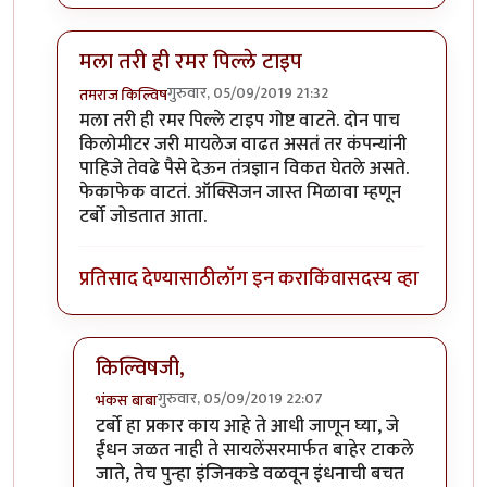
मला तरी ही रमर पिल्ले टाइप
गुरुवार, 05/09/2019 21:32
तमराज किल्विष
In reply to
चांगला धागा आहे .. सकारत्मक
by
खिलजि
मला तरी ही रमर पिल्ले टाइप गोष्ट वाटते. दोन पाच
किलोमीटर जरी मायलेज वाढत असतं तर कंपन्यांनी
पाहिजे तेवढे पैसे देऊन तंत्रज्ञान विकत घेतले असते.
फेकाफेक वाटतं. ऑक्सिजन जास्त मिळावा म्हणून
टर्बो जोडतात आता.
प्रतिसाद देण्यासाठी
लॉग इन करा
किंवा
सदस्य व्हा
किल्विषजी,
गुरुवार, 05/09/2019 22:07
भंकस बाबा
In reply to
मला तरी ही रमर पिल्ले टाइप
by
तमराज किल्व
टर्बो हा प्रकार काय आहे ते आधी जाणून घ्या, जे
ईंधन जळत नाही ते सायलेंसरमार्फत बाहेर टाकले
जाते, तेच पुन्हा इंजिनकडे वळवून इंधनाची बचत