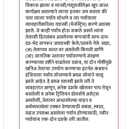
विकास झाला व मानवी/पशूशक्तीपेक्षा खूप जास्त
कार्यक्षम असल्याने त्याचा इतका जम बसला की
नंतर त्याला पर्याय शोधणे व त्या पर्यायाला
व्यावहारीकरित्या यशस्वी (मेनस्ट्रिम) करणे अशक्य
झाले. जे काही पर्याय होऊ शकले असते त्यांना
तेलाशी हितसंबंध असलेल्या कंपन्यांनी साम-दाम-
दंड-भेद वापरून 'अयशस्वी' केले/ठरवले गेले. सद्या,
(अ) तेलाच्या सतत वर असलेली किंमती आणि
(आ) जागतिक स्तरावर पर्यावरणाचे संरक्षण
करण्याच्या दृष्टीने वाढलेला दबाव, या दोन गोष्टींमुळे
खनिज तेलाचा उपयोग करणार्‍या इंटर्नल कंबशन
इंजिनाला पर्याय शोधण्याचे प्रयत्न जोमाने चालू
झाले आहेत. हे प्रयत्न यशस्वी झाले तरी ते
व्यवहारात आणून, अनेक दशके खोलवर पाय रोवून
बसलेली व अनेक ट्रिलियन डॉलर्सचे असेट्स
असलेली, तेलावर आधारलेल्या वाहन व
अर्थव्यवस्थेला टक्कर देण्यासाठी सबळ, स्वस्त,
सहज उपलब्ध असलेला पर्याय होण्यासाठी, नवीन
पर्यायांना एक-दोन दशके तरी जातील.