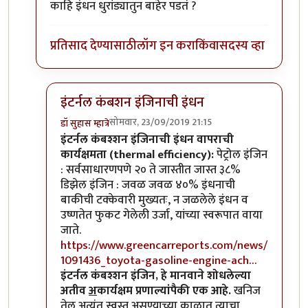
काहि इंधन धुरांड्यातुन बाहेर पडतं ?
प्रतिसाद देण्यासाठी
लॉग इन करा
किंवा
सदस्य व्हा
इंटर्नल कंबशन इंजिनाची इंधन
सोमवार, 23/09/2019 21:15
डॉ सुहास म्हात्रे
In reply to
म्हणजे कसं काय ?
by
अर्धवटराव
इंटर्नल कंबश्शन इंजिनाची इंधन वापराची
कार्यक्षमता (thermal efficiency):
पेट्रोल इंजिन
: सर्वसाधारणपणे २० ते जास्तीत जास्त ३८%
डिझेल इंजिन : जवळ जवळ ४०% इंधनाची
बाकीची टक्केवारी मुख्यतः, न जळलेले इंधन व
उष्णतेत फुकट गेलेली उर्जा, यांच्या स्वरूपात वाया
जाते.
https://www.greencarreports.com/news/
1091436_toyota-gasoline-engine-ach…
इंटर्नल कंबश्शन इंजिन, हे मानवाने शोधलेल्या
अतीव
अ
कार्यक्षम प्रणाल्यांपैकी एक आहे.
खनिज
तेल अत्यंत स्वस्त असण्याच्या काळात त्याचा