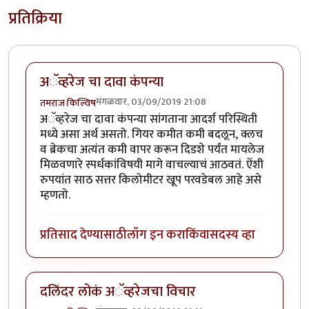
प्रतिक्रिया
अॅव्हरेज चा दावा कंपन्या
मंगळवार, 03/09/2019 21:08
तमराज किल्विष
अॅव्हरेज चा दावा कंपन्या सांगताना आदर्श परिस्थिती
मध्ये असा अर्थ असतो. गियर कमीत कमी बदलून, क्लच
व ब्रेकचा अत्यंत कमी वापर करून दिडशे पर्यंत मायलेज
मिळवणारे स्पर्धकांविषयी मागे वाचल्याचं आठवतं. ऐंशी
रुपयांत साठ सत्तर किलोमीटर खूप परवडेबल आहे असे
म्हणतो.
प्रतिसाद देण्यासाठी
लॉग इन करा
किंवा
सदस्य व्हा
दलिंदर लोकं अॅव्हरेजचा विचार