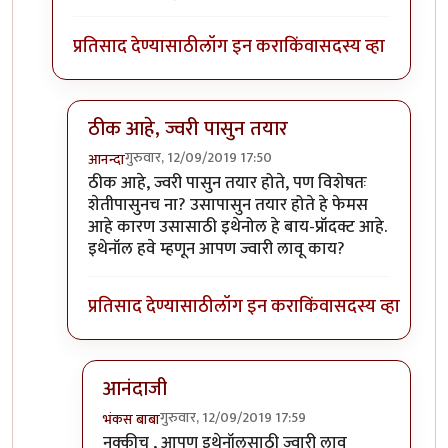
प्रतिसाद देण्यासाठी
लॉग इन करा
किंवा
सदस्य व्हा
ठीक आहे, ज्वरी पासुन तयार
गुरुवार, 12/09/2019 17:50
आनन्दा
In reply to
खरे साहेब,
by
भंकस बाबा
ठीक आहे, ज्वरी पासुन तयार होते, पण विशेषतः
शेतीपासुनच ना? उसापासुन तयार होते हे फेमस
आहे कारण उसासाठी इथेनोल हे बाय-प्रॉदक्ट आहे.
इथेनॉल हवे म्हणून आपण ज्वारी लावू काय?
प्रतिसाद देण्यासाठी
लॉग इन करा
किंवा
सदस्य व्हा
आनंदाजी
गुरुवार, 12/09/2019 17:59
भंकस बाबा
In reply to
ठीक आहे, ज्वरी पासुन तयार
by
आनन्दा
नक्कीच , आपण इथेनॉलसाठी ज्वारी लावू