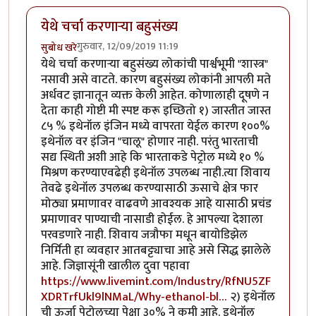
येथे चर्चा करणाऱ्या बहुसंख्य
गुरुवार, 12/09/2019 11:19
सुबोध खरे
येथे चर्चा करणाऱ्या बहुसंख्य लोकांची पार्श्वभूमी "शास्त्र"
नसावी असे वाटते. कारण बहुसंख्य लोकांनी आपली मते
अर्धवट ज्ञानातून व्यक्त केली आहेत. कोणालाही दूषणे न
देता काही गोष्टी मी स्पष्ट करू इच्छितो १) जास्तीत जास्त
८५ % इथेनॉल इंजिन मध्ये वापरता येईल कारण १००%
इथेनॉल वर इंजिन "चालू" होणार नाही. परंतु भारताची
सद्य स्थिती अशी आहे कि भारताकडे पेट्रोल मध्ये १० %
मिश्रण करण्याएवढेही इथेनॉल उपलब्ध नाही.त्या शिवाय
तेवढे इथेनॉल उपलब्ध करण्यासाठी ऊसाचे क्षेत्र फार
मोठ्या प्रमाणावर वाढवणे आवश्यक आहे यासाठी प्रचंड
प्रमाणावर पाण्याची नासाडी होईल. हे आपल्या देशाला
परवडणारे नाही. शिवाय जत्रौफा मधून बायोडिझेल
निर्मिती हा व्यवहार आतबट्ट्याचा आहे असे सिद्ध झालेले
आहे. जिज्ञासूंनी खालील दुवा पहावा
https://www.livemint.com/Industry/RfNU5ZF
XDRTrfUkl9lNMaL/Why-ethanol-bl…
२) इथेनॉल
ची ऊर्जा पेट्रोलच्या पेक्षा ३०% ने कमी आहे. इथेनॉल