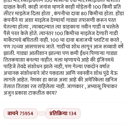
होंडा मोटरसाइकिलने 100 सीसीची एक मोटरसाइकिल भारतात
दाखल केली. काही जनांस म्हणजे काही मोड़ेलनी 100 किमी प्रति
लीटर माइलेज दिला होता , कंपनीचा दावा 80 किमीचा होता. होंडा
कंपनीने या अशा माइलेज देण्यार्या गाड्या तपासणी करून परत
घेतल्या होत्या , त्याबदल्यात त्या ग्राहकाना नवीन गाडी व भरलेले
पैसे परत केले होते. त्यानंतर 100 किमीचा माइलेज देणारी गाडी
मार्केटमधे बघितली नाही. 100 चा दावा बजाजची प्लाटिना करते ,
पण 70च्या आसपासच जाते. गाडीचा शोध लागून आज सव्वाशे वर्षे
झाली. गाड्या आलीशान झाल्या पण कमी ईंधन पिणाऱ्या गाड्या
तितकयाशा बनल्या नाहीत. मला म्हणायचे आहे की इंजिनमधे
पाहिजे तेवढे संशोधन झाले नाही, पण गेल्या एकदोन वर्षात
अचानक संशोधनाने जोर पकडला आणि नवनवीन शोध पुढे येऊ
लागले आहेत. नेमका हा काळ असा आहे की अमेरिकेला खनिज
तेलात तितक़ा रस राहिलेला नाही. जाणकार , अभ्यासू मिपाकर
अजुन प्रकाश टाकतील काय?
वाचने
75954
प्रतिक्रिया
134