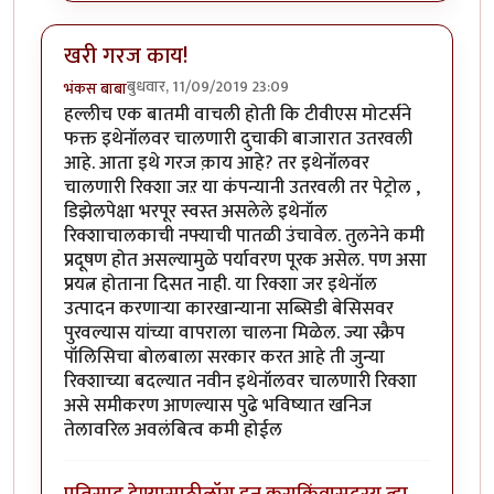
खरी गरज काय!
बुधवार, 11/09/2019 23:09
भंकस बाबा
हल्लीच एक बातमी वाचली होती कि टीवीएस मोटर्सने
फक्त इथेनॉलवर चालणारी दुचाकी बाजारात उतरवली
आहे. आता इथे गरज क़ाय आहे? तर इथेनॉलवर
चालणारी रिक्शा जऱ या कंपन्यानी उतरवली तर पेट्रोल ,
डिझेलपेक्षा भरपूर स्वस्त असलेले इथेनॉल
रिक्शाचालकाची नफ्याची पातळी उंचावेल. तुलनेने कमी
प्रदूषण होत असल्यामुळे पर्यावरण पूरक असेल. पण असा
प्रयत्न होताना दिसत नाही. या रिक्शा जर इथेनॉल
उत्पादन करणाऱ्या कारखान्याना सब्सिडी बेसिसवर
पुरवल्यास यांच्या वापराला चालना मिळेल. ज्या स्क्रैप
पॉलिसिचा बोलबाला सरकार करत आहे ती जुन्या
रिक्शाच्या बदल्यात नवीन इथेनॉलवर चालणारी रिक्शा
असे समीकरण आणल्यास पुढे भविष्यात खनिज
तेलावरिल अवलंबित्व कमी होईल