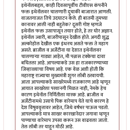
इथेनॉलबद्दल, काही दिवसापूर्वीच टीवीएस कंपनीने
फक्त इथेनॉलवर चालणारी दुचाकी बाजारात आणली.
वाजतगाजत तिचे उदघाटन केले. ही बातमी तुमच्या
कानावर आली नाही बहुतेक? दूसरी गोष्ट म्हणजे
इथेनॉल फक्त उसापासून तयार होते, हे तर घोर अज्ञान.
इथेनॉल ज्वारी, बाजरीपासून देखील होते. अगदी शुद्ध
अल्कोहोल देखील एक इंधनच असते फक्त ते महाग
असते. ब्राजील व अर्जेटीना या देशात इथेनॉलवर
चालणाऱ्या गाड्या आहेत, मी पन्नास टक्केचा दावा
बघितला आहे. आपल्याकडे उस हा राजकारण्याच्या
जिव्हाळ्याचा विषय आहे. एक वेळ अशी होती कि
महाराष्ट्र राज्याचा मुख्यमंत्री शुगर लॉबी ठरवायची.
आता आपल्याकडे साखरेमध्ये राजकारण आहे म्हणून
आयात साखरेला परवानगी मिळत नाही, नेमके हेच
काऱण इथेनॉल निर्मितीला मारक आहे. ब्राजील व
अर्जेटीनामधे उसाचे पिक वारेमाप येते याचे कारण हे
देश विषुववृत्तावर आहेत, जिथे वर्षभर पाऊस पडतो.
आपल्याकडे मात्र साखर कारखानेदार जगावा म्हणून
पाण्याचा वारेमाप उपसा करून उस वाढवला जातो.
तेल लॉबी तर याहुन मोठी आहे.