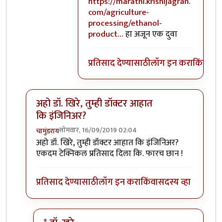
In reply to
मी कुठे पिकापासून ज्वारी
by
सु
https://marathi.krishijagran.
com/agriculture-
processing/ethanol-
product…
हा अजून एक दुवा
प्रतिसाद देण्यासाठी
लॉग इन करा
किंवा
सदस
अहो डॉ. खिरे, तुम्ही डॉक्टर आहात
कि इंजिनिअर?
सोमवार, 16/09/2019 02:04
चामुंडराय
In reply to
येथे चर्चा करणाऱ्या बहुसंख्य
by
सुबोध खरे
अहो डॉ. खिरे, तुम्ही डॉक्टर आहात कि इंजिनिअर?
एकदम टेक्निकल प्रतिसाद दिला कि. फारच छान !
प्रतिसाद देण्यासाठी
लॉग इन करा
किंवा
सदस्य व्हा