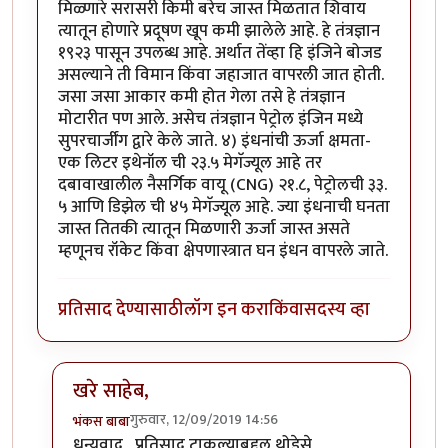
मिळ्णारे सरासरी किमी बरेच जास्त मिळतात शिवाय
त्यातून होणारे प्रदूषण खूप कमी झालेले आहे. हे तंत्रज्ञान
१९२३ पासून उपलब्ध आहे. अर्थात तेंव्हा हि इंजिने बोजड
असल्याने ती विमान किंवा जहाजात वापरली जात होती.
जसा जसा आकार कमी होत गेला तसे हे तंत्रज्ञान
मोटारीत पण आले. असेच तंत्रज्ञान पेट्रोल इंजिन मध्ये
सुपरचार्जींग द्वारे केले जाते. ४) इंधनांची ऊर्जा क्षमता-
एक लिटर इथेनॉल ची २३.५ मेगॅज्यूल आहे तर
दबावाखालील नैसर्गिक वायू (CNG) २१.८, पेट्रोलची ३३.
५ आणि डिझेल ची ४५ मेगॅज्यूल आहे. ज्या इंधनाची घनता
जास्त तितकी त्यातून मिळणारी ऊर्जा जास्त असते
म्हणूनच रॉकेट किंवा क्षेपणास्त्रात घन इंधन वापरले जाते.
प्रतिसाद देण्यासाठी
लॉग इन करा
किंवा
सदस्य व्हा
खरे साहेब,
गुरुवार, 12/09/2019 14:56
भंकस बाबा
In reply to
येथे चर्चा करणाऱ्या बहुसंख्य
by
सुबोध खरे
धन्यवाद , प्रतिसाद टाकल्याबद्दल थोडेसे