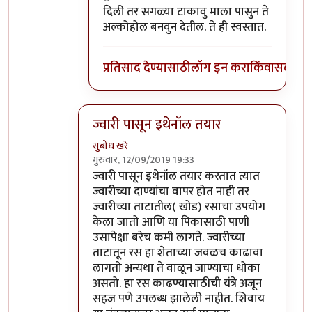
In reply to
सडक्या ज्वारीपासून (जी फेकूनच
by
दिली तर सगळ्या टाकावु माला पासुन ते
अल्कोहोल बनवुन देतील. ते ही स्वस्तात.
प्रतिसाद देण्यासाठी
लॉग इन करा
किंवा
सदस्य व्
ज्वारी पासून इथेनॉल तयार
सुबोध खरे
गुरुवार, 12/09/2019 19:33
In reply to
तसा विषय नाही तो. उसापासुन
by
आनन्
ज्वारी पासून इथेनॉल तयार करतात त्यात
ज्वारीच्या दाण्यांचा वापर होत नाही तर
ज्वारीच्या ताटातील( खोड) रसाचा उपयोग
केला जातो आणि या पिकासाठी पाणी
उसापेक्षा बरेच कमी लागते. ज्वारीच्या
ताटातून रस हा शेताच्या जवळच काढावा
लागतो अन्यथा ते वाळून जाण्याचा धोका
असतो. हा रस काढण्यासाठीची यंत्रे अजून
सहज पणे उपलब्ध झालेली नाहीत. शिवाय