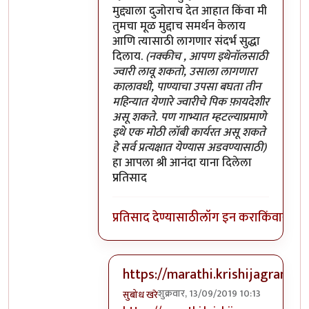
मुद्द्याला दुजोराच देत आहात किंवा मी
तुमचा मूळ मुद्दाच समर्थन केलाय
आणि त्यासाठी लागणार संदर्भ सुद्धा
दिलाय.
(नक्कीच , आपण इथेनॉलसाठी
ज्वारी लावू शकतो, उसाला लागणारा
कालावधी, पाण्याचा उपसा बघता तीन
महिन्यात येणारे ज्वारीचे पिक फ़ायदेशीर
असू शकते. पण गाभ्यात म्हटल्याप्रमाणे
इथे एक मोठी लॉबी कार्यरत असू शकते
हे सर्व प्रत्यक्षात येण्यास अडवण्यासाठी)
हा आपला श्री आनंदा याना दिलेला
प्रतिसाद
प्रतिसाद देण्यासाठी
लॉग इन करा
किंवा
सदस्य
https://marathi.krishijagran
शुक्रवार, 13/09/2019 10:13
सुबोध खरे