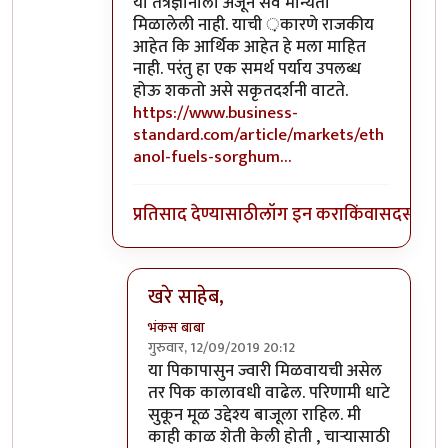
या तंत्रज्ञानाला अजून सर्व मान्यता
मिळालेली नाही. याची ़कारणे राजकीय
आहेत कि आर्थिक आहेत हे मला माहित
नाही. परंतु हा एक समर्थ पर्याय उपलब्ध
होऊ शकतो असे सकृतदर्शनी वाटते.
https://www.business-
standard.com/article/markets/eth
anol-fuels-sorghum…
प्रतिसाद देण्यासाठी
लॉग इन करा
किंवा
सदस्य व्हा
खरे साहेब,
भंकस बाबा
गुरुवार, 12/09/2019 20:12
In reply to
ज्वारी पासून इथेनॉल तयार
by
सुबोध
या पिकापासुन ज्वारी मिळवायची असेल
तर पिक कालावधी वाढेल. परिणामी धाटे
सुकून मूळ उद्देश्य बाजूला राहिल. मी
काही काळ शेती केली होती , चाऱ्यासाठी