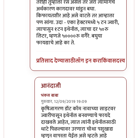
तरीही तुम्हाला रस असेल तर जरा त्यामागचे
अर्थकारण कागदावर मांडुन बघा.
किफायतशीर आहे असे वाटले तर आम्हाला
पण सांगा. उदा - एका हेक्टरमध्ये ५ टन ज्वारी,
त्यापासुन १टन इथेनॉल, त्याचा दर ५०रु
लिटर, म्हणजे ५००००रु वगैरे. बघुया
फायद्याचे आहे का ते.
प्रतिसाद देण्यासाठी
लॉग इन करा
किंवा
सदस्य व्हा
आनंदाजी
भंकस बाबा
गुरुवार, 12/09/2019 19:09
In reply to
तसा विषय नाही तो. उसापासुन
by
आनन्
कृषिजागरण डॉट कॉम नावाच्या साइटवर
ज्वारीपासून इथेनॉल बनवण्याचे फायदे
दाखवले आहेत, त्यात त्यांनी इथेनॉलसाठी
धाटे पिळल्यावर उरणारा चोथा पशुखाद्य
म्हणुन वापरता येईल असे म्हटले आहे