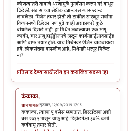
कोणत्यातरी गावाचे धरणामुळे पुनर्वसन करून घरं बांधून
दिलेली. संडासाच्या सेप्टीक ट्यान्कास ग्यासप्लान्ट
लावलेला. मिथेन तयार होतो तो टाकीत साठवून सर्वांना
किचनमध्ये दिलेला. पण पुढे काही अशाप्रकारे कुठे
बांधलेलं दिसलं नाही. हा मिथेन जळल्यावर एक अणू
कार्बन, चार अणू हाईड्रोजनचे जळून कार्बनडाईआक्साईड
आणि वाफ तयार होते. याच मिथेनवर एंजिन चालवायला
हवे. लोकसंख्या वाढलीच आहे, मिथेनही भरपूर मिळेल
ना?
प्रतिसाद देण्यासाठी
लॉग इन करा
किंवा
सदस्य व्हा
कंकाका,
गुरुवार, 12/09/2019 17:15
शाम भागवत
In reply to
एकदा एक विडिओ डॉक्यु दाखवलेली
by
कंजूस
कंकाका, त्याला पू बसेस म्हणतात. ब्रिस्टाॅलला अशी
बस २०१५ पासून चालू आहे. डिझेलपेक्षा ३०% कमी
कर्बवायू तयार होतो.