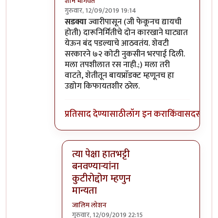
शाम भागवत
गुरुवार, 12/09/2019 19:14
In reply to
तसा विषय नाही तो. उसापासुन
by
आनन्
सडक्या
ज्वारीपासून (जी फेकूनच द्यायची
होती) दारूनिर्मितीचे दोन कारखाने घाट्यात
येऊन बंद पडल्याचे आठवतंय. शेवटी
सरकारने ७२ कोटी नुकसीन भरपाई दिली.
मला तपशीलात रस नाही.;) मला तरी
वाटते, शेतीतून बायप्राॅडक्ट म्हणूनच हा
उद्योग किफायतशीर ठरेल.
प्रतिसाद देण्यासाठी
लॉग इन करा
किंवा
सदस्य व्हा
त्या पेक्षा हातभट्टी
बनवण्यार्‍यांना
कुटीरोद्दोग म्हणुन
मान्यता
जालिम लोशन
गुरुवार, 12/09/2019 22:15