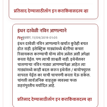
प्रतिसाद देण्यासाठी
लॉग इन करा
किंवा
सदस्य व्हा
इंधन दरवेळी नविन आणल्याने
बुधवार, 11/09/2019 01:05
पिंगू
In reply to
एक वेगळाच मुद्दा
by
राजेंद्र मेहेंदळे
इंधन दरवेळी नविन आणल्याने खर्चात कुठेही बचत
होत नाही. इलेक्ट्रिक गाड्यांमध्ये बॅटरीचा कचरा
रिसायकल करण्याची योग्य सोय असेल अशी अपेक्षा
करता येईल. पण त्याची शाश्वती नाही. इथेनॉलवर
चालणार्‍या नविन गाड्या आणण्यापेक्षा आहेत त्या
गाड्यांमध्ये काही बदल करुन इथेनॉल / बायोफ्युएल
वापरता येईल का याची चाचपणी करता येऊ शकेल.
चांगली सार्वजनिक वाहतुक व्यवस्था फक्त
शहरांपुरतीच मर्यादित आहे.
प्रतिसाद देण्यासाठी
लॉग इन करा
किंवा
सदस्य व्हा