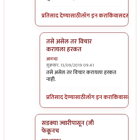
प्रतिसाद देण्यासाठी
लॉग इन करा
किंवा
सदस्य व्हा
तसे असेल तर विचार
करायला हरकत
आनन्दा
शुक्रवार, 13/09/2019 09:41
In reply to
आनंदाजी
by
भंकस बाबा
तसे असेल तर विचार करायला हरकत
नाही.
प्रतिसाद देण्यासाठी
लॉग इन करा
किंवा
सदस्य व्
सडक्या ज्वारीपासून (जी
फेकूनच