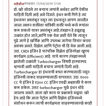
मंगळवार, 17/09/2019 17:59
गतीशील
डॉ. खरे सोडले तर बऱ्याच जणांनी अर्धवट आणि ऐकीव
माहिती दिली आहे असे दिसते. इंधन कमी पिणे हे त्या
इंधनावर अवलंबून नसून त्या इंधनातून आपण जास्तीत
जास्त ज्वलन शक्तीला यांत्रिकी शक्ती मध्ये कसे रूपांतर
करू शकतो यावर अवलंबून आहे.तंत्रज्ञान हे हळूहळू
उत्क्रांत होत जाते,आणि एक वेळ अशी येते कि त्याहून
पुढे जाणे हे खर्चिक आणि उपलब्ध जागेचा विचार करता
अशक्य असते. डिझेल आणि पेट्रोल ची हि वेळ आली आहे.
उदा. CRDI इंजिन हे पारंपरिक डिझेल इंजिनपेक्षा खूपच
कार्यक्षम (Efficient) आहे. याचे कारण तंत्रज्ञानमध्ये
झालेली उत्क्रांती Turbocharger विषयी हास्यास्पद
म्हणावी अशी माहिती बऱ्याच जणांनी दिली आहे.
Turbocharger हा इंधनाची बचत करण्यासाठी नसून
इंजिनची ताकद वाढवण्यासाठी वापरतात. उदा. १०००
CC चे इंजिन हे १३०० CC इंजिन एवढी अश्वशक्ती चे काम
करू शकेल. उलट turbocharger मुळे इंधन थोडे
जास्तच जळते. आता खरे काय या प्रश्नाकडे वळूया. खरे
हेच आहे कि आता पेट्रोल आणि डिझेल इंजिनमध्ये
संशोधन करून त्याची कार्यक्षमता वाढवण्यासारखे काही