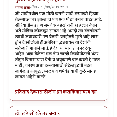
रविवार, 15/09/2019 22:51
भंकस बाबा
जो सौदीमधील एक मोठी कंपनी सौदी अरमाको हिच्या
तेलसाठयावर झाला हा पण एक मोठा बनाव वाटत आहे.
सीरियातील इराण समर्थक बंडखोरानी हा हल्ला केला
असे मीडिया कोकलून सांगत आहे. अगदी त्या बंडखोरानी
त्याची जबाबदारी पण घेतली. काहीतरी मुरते आहे खास!
ड्रोन टेक्नोलॉजी ही अमेरिका ,इजरायल या देशांची
मक्तेदारी मानली जाते. हे देश या भागात नजर ठेवून
आहेत. अशा वेळेला एक ड्रोन चारशे किलोमीटरचे अंतर
तोडून विनासायास येतो व अचुकपणे वार करतो हे पटत
नाही , कारण अशा हल्ल्यासाठी सैटेलाइटची मदत
लागेल. इंधनयुद्ध , लालच व धर्मवेड याची कुठे सांगड
लागत आहेसे वाटते.
प्रतिसाद देण्यासाठी
लॉग इन करा
किंवा
सदस्य व्हा
डॉ. खरे सोडले तर बऱ्याच