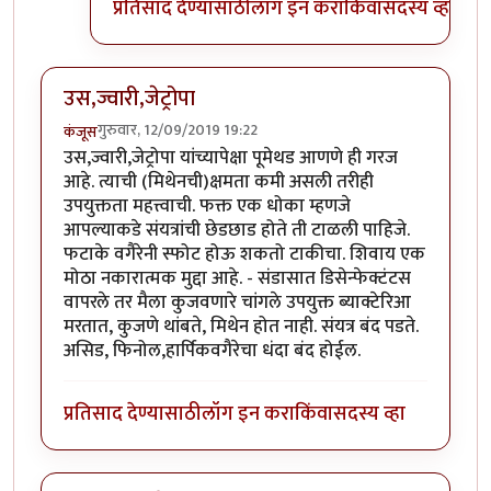
प्रतिसाद देण्यासाठी
लॉग इन करा
किंवा
सदस्य व्हा
उस,ज्वारी,जेट्रोपा
गुरुवार, 12/09/2019 19:22
कंजूस
उस,ज्वारी,जेट्रोपा यांच्यापेक्षा पूमेथड आणणे ही गरज
आहे. त्याची (मिथेनची)क्षमता कमी असली तरीही
उपयुक्तता महत्त्वाची. फक्त एक धोका म्हणजे
आपल्याकडे संयत्रांची छेडछाड होते ती टाळली पाहिजे.
फटाके वगैरेनी स्फोट होऊ शकतो टाकीचा. शिवाय एक
मोठा नकारात्मक मुद्दा आहे. - संडासात डिसेन्फेक्टंटस
वापरले तर मैला कुजवणारे चांगले उपयुक्त ब्याक्टेरिआ
मरतात, कुजणे थांबते, मिथेन होत नाही. संयत्र बंद पडते.
असिड, फिनोल,हार्पिकवगैरेचा धंदा बंद होईल.
प्रतिसाद देण्यासाठी
लॉग इन करा
किंवा
सदस्य व्हा