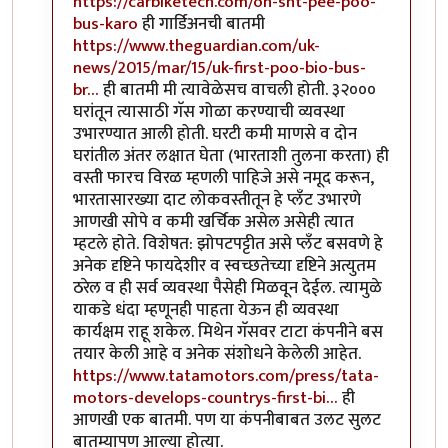
https://carbiketech.com/oh-sht-pee-poo-
bus-karo
ही गार्डिअनची बातमी
https://www.theguardian.com/uk-
news/2015/mar/15/uk-first-poo-bio-bus-
br…
ही बातमी मी त्यावेळेसच वाचली होती. ३२०००
घरांतून त्यासाठी गॅस गोळा करण्याची व्यवस्था
उभारण्यात आली होती. घरटी कमी माणसे व दोन
घरांतील अंतर लक्षात घेता (भारताशी तुलना करता) ही
वस्ती फारच विरळ म्हणली पाहिजे असे नमूद करून,
भारतासारख्या दाट लोकवस्तीतून हे प्लॅंट उभारणे
आणखी सोपे व कमी खर्चिक असेल असेही त्यात
म्हटले होते. विशेषत: झोपटपट्टीत असे प्लॅंट बसवणे हे
अनेक दृष्टिने फायदेशीर व स्वच्छतेच्या दृष्टिने अत्युतम
ठरेल व ही सर्व व्यवस्था पैसेही मिळवून देईल. त्यामुळे
याकडे धंदा म्हणूनही पाहता येऊन ही व्यवस्था
कार्यक्षम राहू शकेल. मिथेन गॅसवर टाटा कंपनीने बस
तयार केली आहे व अनेक संशोधने केलेली आहेत.
https://www.tatamotors.com/press/tata-
motors-develops-countrys-first-bi…
ही
आणखी एक बातमी. पण या कंपनीबाबत उलट सुलट
बातम्यापण आल्या होत्या.