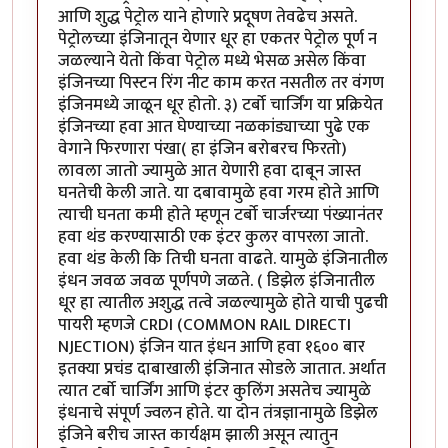
आणि शुद्ध पेट्रोल याने होणारे प्रदूषण तेवढेच असते.
पेट्रोलच्या इंजिनातून येणार धूर हा एकतर पेट्रोल पूर्ण न
जळल्याने येतो किंवा पेट्रोल मध्ये भेसळ असेल किंवा
इंजिनच्या पिस्टन रिंग नीट काम करत नसतील तर वंगण
इंजिनमध्ये जाळून धूर होतो. ३) टर्बो चार्जिंग या प्रक्रियेत
इंजिनच्या हवा आत घेण्याच्या नळकांड्याच्या पुढे एक
वेगाने फिरणारा पंखा( हा इंजिन बरोबरच फिरतो)
लावला जातो ज्यामुळे आत येणारी हवा दाबून जास्त
घनतेची केली जाते. या दबावामुळे हवा गरम होते आणि
त्याची घनता कमी होते म्हणून टर्बो चार्जरच्या पंख्यानंतर
हवा थंड करण्यासाठी एक इंटर कुलर वापरला जातो.
हवा थंड केली कि तिची घनता वाढते. यामुळे इंजिनातील
इंधन जवळ जवळ पूर्णपणे जळते. ( डिझेल इंजिनातील
धूर हा त्यातील अशुद्ध तत्वे जळल्यामुळे होते याची पुढची
पायरी म्हणजे CRDI (COMMON RAIL DIRECTI
NJECTION) इंजिन यात इंधन आणि हवा १६०० बार
इतक्या प्रचंड दाबाखाली इंजिनात सोडले जातात. अर्थात
त्यात टर्बो चार्जिंग आणि इंटर कुलिंग असतेच ज्यामुळे
इंधनाचे संपूर्ण ज्वलन होते. या दोन तंत्रज्ञानामुळे डिझेल
इंजिने बरीच जास्त कार्यक्षम झाली असून त्यातुन