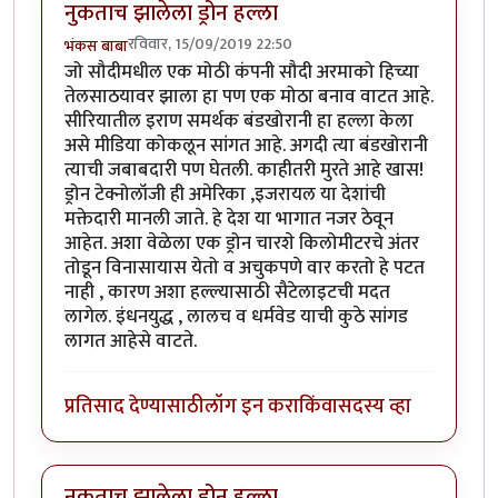
नुकताच झालेला ड्रोन हल्ला
रविवार, 15/09/2019 22:50
भंकस बाबा
जो सौदीमधील एक मोठी कंपनी सौदी अरमाको हिच्या
तेलसाठयावर झाला हा पण एक मोठा बनाव वाटत आहे.
सीरियातील इराण समर्थक बंडखोरानी हा हल्ला केला
असे मीडिया कोकलून सांगत आहे. अगदी त्या बंडखोरानी
त्याची जबाबदारी पण घेतली. काहीतरी मुरते आहे खास!
ड्रोन टेक्नोलॉजी ही अमेरिका ,इजरायल या देशांची
मक्तेदारी मानली जाते. हे देश या भागात नजर ठेवून
आहेत. अशा वेळेला एक ड्रोन चारशे किलोमीटरचे अंतर
तोडून विनासायास येतो व अचुकपणे वार करतो हे पटत
नाही , कारण अशा हल्ल्यासाठी सैटेलाइटची मदत
लागेल. इंधनयुद्ध , लालच व धर्मवेड याची कुठे सांगड
लागत आहेसे वाटते.
प्रतिसाद देण्यासाठी
लॉग इन करा
किंवा
सदस्य व्हा
नुकताच झालेला ड्रोन हल्ला