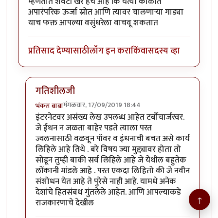
म्हणतात शेवटी खरे हेच आहे कि येत्या काळात
अपारंपरिक ऊर्जा स्रोत आणि त्यावर चालणाऱ्या गाड्या
याच फक्त आपल्या वसुंधरेला वाचवू शकतात
प्रतिसाद देण्यासाठी
लॉग इन करा
किंवा
सदस्य व्हा
गतिशीलजी
मंगळवार, 17/09/2019 18:44
भंकस बाबा
In reply to
डॉ. खरे सोडले तर बऱ्याच
by
गतीशील
इंटरनेटवर असंख्य लेख उपलब्ध आहेत टर्बोचार्जरवर.
जे ईंधन न जळता बाहेर पडते त्याला परत
ज्वलनासाठी वळवून पॉवर व इंधनाची बचत असे कार्य
लिहिले आहे तिथे . बरे विषय ज्या मुद्द्यावर होता तो
सोडून तुम्ही बाकी सर्व लिहिले आहे जे येथील बहुतेक
लोंकानी मांडले आहे . परत एकदा लिहितो की जे नवीन
संशोधन येत आहे ते पुरेसे नाही आहे. यामधे अनेक
देशांचे हितसंबध गुंतलेले आहेत. आणि आपल्याकडे
↑
राजकारणाचे देखील