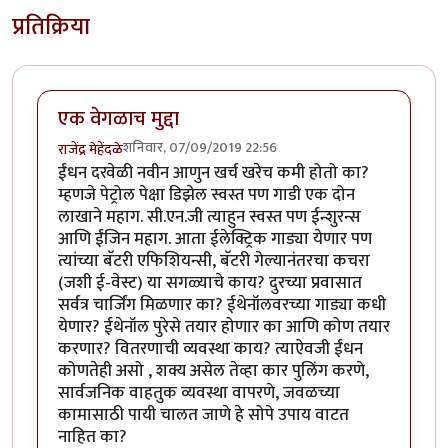
प्रतिक्रिया
एक वेगळाच मुद्दा
शनिवार, 07/09/2019 22:56
राजेंद्र मेहेंदळे
ईंधन दरवेळी नवीन आणुन खर्च खरेच कमी होतो का?
म्हणजे पेट्रोल पेक्षा डिझेल स्वस्त पण गाडी एक दोन
लाखाने महाग. सी.एन.जी त्याहुन स्वस्त पण ईन्शुरन्स
आणि ईंजिन महाग. आता ईलेक्ट्रिक गाड्या येणार पण
त्यांच्या बॅटरी एफिशियन्सी, बॅटरी गेल्यानंतरचा कचरा
(जशी ई-वेस्ट) या सगळ्याचे काय? दुरच्या प्रवासात
सर्वत्र चार्जिंग मिळणार का? ईथेनॉलवरच्या गाड्या कधी
येणार? ईथेनॉल पुरेसे तयार होणार का आणि कोण तयार
करणार? वितरणाची व्यवस्था काय? त्याऐवजी ईंधन
कोणतेही असो , शक्य असेल तेव्हा कार पुलिंग करणे,
सार्वजनिक वाहतुक व्यवस्था वापरणे, जवळच्या
कामासाठी पायी चालत जाणे हे सोपे उपाय वाटत
नाहित का?