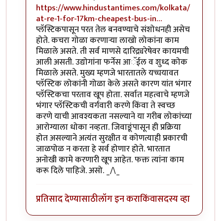
https://www.hindustantimes.com/kolkata/
at-re-1-for-17km-cheapest-bus-in…
प्लॅस्टिकपासून परत तेल बनवण्याचे संशोधनही असेच
होते. कचरा गोळा करणाऱ्या लाखो लोकांना काम
मिळाले असते. ती सर्व माणसे दारिद्र्यरेषेवर कायमची
आली असती. उद्योगांना फर्नेस आॅईल व शुध्द कोक
मिळाले असते. मुख्य म्हणजे भारतातले यच्चयावत
प्लॅस्टिक लोकांनी गोळा केले असते कारण यांत भंगार
प्लॅस्टिकचा परताव खूप होता. सर्वात महत्वाचे म्हणजे
भंगार प्लॅस्टिकची वर्गवारी करणे किंवा ते स्वच्छ
करणे याची आवश्यकता नसल्याने या गरीब लोकांच्या
आरोग्याला धोका नव्हता. जिवाङूंपासून ही प्रक्रिया
होत असल्याने अत्यंत सुरक्षीत व कोणत्याही प्रकारची
जाळपोळ न करता हे सर्व होणार होते. भारतात
अनोखी कामे करणारी खूप आहेत. फक्त त्यांना काम
करू दिले पाहिजे. असो. _/\_
प्रतिसाद देण्यासाठी
लॉग इन करा
किंवा
सदस्य व्हा