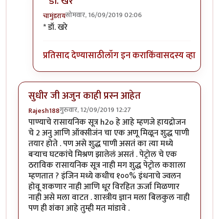
* डॉ. खरे
सोमवार, 16/09/2019 02:06
चामुंडराय
In reply to
अहो डॉ. खिरे, तुम्ही डॉक्टर आहात कि इंजिनिअर
* डॉ. खरे
प्रतिसाद देण्यासाठी
लॉग इन करा
किंवा
सदस्य व्हा
सुधीर जी अजुन काही प्रस्न आहेत
गुरुवार, 12/09/2019 12:27
Rajesh188
पाण्याचे रासायनिक सूत्र h2o हे आहे म्हणजे हायद्रोजन
चे 2 अनु आणि ऑक्सीजंन चा एक अणू मिळून शुद्ध पाणी
तयार होते . पण असे शुद्ध पाणी असतं का त्या मध्ये
बऱ्याच घटकांचे मिश्रण झालेलं असतं . पेट्रोल चे एक
ठराविक रासायनिक सूत्र नाही मग शुद्ध पेट्रोल कशाला
म्हणतात ? इंजिन मध्ये कधीच १००% इंधनाचे ज्वलन
होवू शकणार नाही आणि धूर विरहित ऊर्जा मिळणार
नाही असे मला वाटत . शास्त्रीय ज्ञान मला बिलकुल नाही
पण ही शंका आहे तुम्ही मत मांडावे .