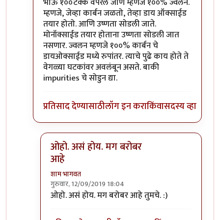
In reply to
कोणतीही शक्ति रूपांतरित
by
शाम भागवत
भाऊ १००टक्के वपरले जाणे म्हणजे १००% ज्वलन.
म्हणजे, जेव्हा कार्बन जळतो, तेव्हा डाय ऑक्साईड
तयार होतो. आणि उष्णता सोडली जाते.
मोनॉक्साईड तयार होताना उष्णता सोडली जात
नसणार. ज्वलन म्हणजे १००% कार्बन चे
डायओक्साईड मध्ये रुपांतर. त्याचे पुढे काय होते ते
वेगळ्या घटकांवर अवलंबून असते. बाकी
impurities चे सोडुन द्या.
प्रतिसाद देण्यासाठी
लॉग इन करा
किंवा
सदस्य व्हा
ओहो. असं होय. मग बरोबर
आहे
शाम भागवत
गुरुवार, 12/09/2019 18:04
In reply to
भाऊ १००टक्के वपरले जाणे
by
आनन्दा
ओहो. असं होय. मग बरोबर आहे तुमचे. :)