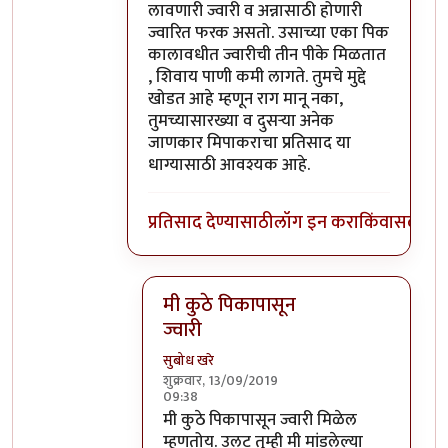
लावणारी ज्वारी व अन्नासाठी होणारी
ज्वारित फरक असतो. उसाच्या एका पिक
कालावधीत ज्वारीची तीन पीके मिळतात
, शिवाय पाणी कमी लागते. तुमचे मुद्दे
खोडत आहे म्हणून राग मानू नका,
तुमच्यासारख्या व दुसऱ्या अनेक
जाणकार मिपाकराचा प्रतिसाद या
धाग्यासाठी आवश्यक आहे.
प्रतिसाद देण्यासाठी
लॉग इन करा
किंवा
सदस्य व्
मी कुठे पिकापासून
ज्वारी
सुबोध खरे
शुक्रवार, 13/09/2019
09:38
In reply to
खरे साहेब,
by
भंकस बाबा
मी कुठे पिकापासून ज्वारी मिळेल
म्हणतोय. उलट तुम्ही मी मांडलेल्या