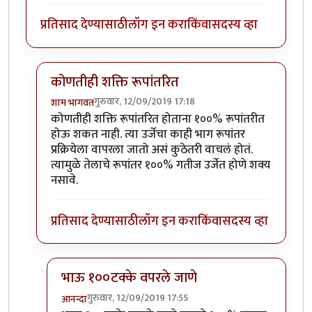
प्रतिसाद देण्यासाठी
लॉग इन करा
किंवा
सदस्य व्हा
कोणतीही शक्ति रूपांतरित
गुरुवार, 12/09/2019 17:18
शाम भागवत
In reply to
सुधीर जी अजुन काही प्रस्न आहेत
by
Rajesh188
कोणतीही शक्ति रूपांतरित होताना १००% रूपांतरीत
होऊ शकत नाही. त्या उर्जेचा काही भाग रूपांतर
प्रक्रियेला वापरला जातो असं कुठेतरी वाचलं होतं.
त्यामुळे तेलाचे रूपांतर १००% गतीज उर्जेत होणे शक्य
नसावे.
प्रतिसाद देण्यासाठी
लॉग इन करा
किंवा
सदस्य व्हा
भाऊ १००टक्के वपरले जाणे
गुरुवार, 12/09/2019 17:55
आनन्दा