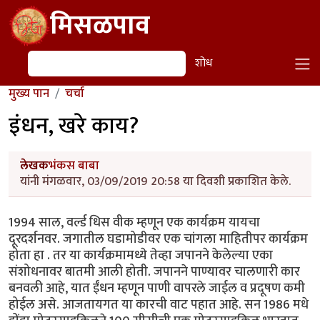
Skip to main content
मिसळपाव
शोध
शोध
मुख्य पान
चर्चा
इंधन, खरे काय?
लेखक
भंकस बाबा
यांनी मंगळवार, 03/09/2019 20:58 या दिवशी प्रकाशित केले.
1994 साल, वर्ल्ड धिस वीक म्हणून एक कार्यक्रम यायचा
दूरदर्शनवर. जगातील घडामोडीवर एक चांगला माहितीपर कार्यक्रम
होता हा . तर या कार्यक्रमामध्ये तेव्हा जपानने केलेल्या एका
संशोधनावर बातमी आली होती. जपानने पाण्यावर चालणारी कार
बनवली आहे, यात ईंधन म्हणून पाणी वापरले जाईल व प्रदूषण कमी
होईल असे. आजतायगत या कारची वाट पहात आहे. सन 1986 मधे