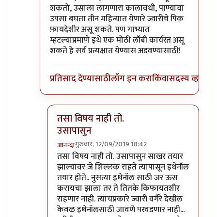
शकतो, उसाला लागणारा कालावधी, पाण्याचा
उपसा बघता तीन महिन्यात येणारे ज्वारीचे पिक
फ़ायदेशीर असू शकते. पण गाभ्यात
म्हटल्याप्रमाणे इथे एक मोठी लॉबी कार्यरत असू
शकते हे सर्व प्रत्यक्षात येण्यास अडवण्यासाठी!
प्रतिसाद देण्यासाठी
लॉग इन करा
किंवा
सदस्य व्हा
तसा विषय नाही तो.
उसापासुन
गुरुवार, 12/09/2019 18:42
आनन्दा
In reply to
आनंदाजी
by
भंकस बाबा
तसा विषय नाही तो. उसापासुन साखर तयार
झाल्यावर जे शिल्लक राहते त्यापासून इथेनॉल
तयार होते.. नुसत्या इथेनॉल साठी जर ऊस
करायचा झाला तर ते तितके किफायतशीर
राहणार नाही. त्याचप्रकारे ज्वारी वगैरे देखील
केवळ इथेनॉलसाठी जावणे परवडणार नाही...