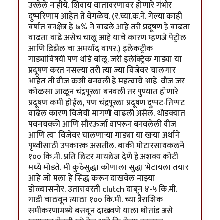
उरलेले नाहीये. शिवाय वातावरणावर होणारे गंभीर
दुष्परिणाम आहेत ते वेगळेच. (र.च्या.क.ने. गेल्या काही
वर्षात वनक्षेत्र हे ७% ने वाढले आहे तरी प्रदूषण हे वाढता
वाढता वाढे असेच चालू आहे याचे कारण म्हणजे पेट्रोल
आणि डिझेल चा अमर्याद वापर.) इलेकट्रीक
गाड्यांविषयी पण थोडे बोलू. जरी इलेक्ट्रिक गाड्या या
प्रदूषण करत नसल्या तरी त्या ज्या विजेवर चालणार
आहेत ती वीज कशी बनवली हे महत्वाचे आहे. वीज जर
कोळसा जाळून चंद्रपूरला बनवली तर पुण्यात होणारे
प्रदूषण कमी होईल, पण चंद्रपूरला प्रदूषण दुप्पट-तिप्पट
वाढेल कारण विजेची मागणी वाढली असेल. थोडक्यात
पवनचक्की आणि सौरऊर्जा वापरून बनवलेली वीज
आणि त्या विजेवर चालणाऱ्या गाड्या या खऱ्या अर्थाने
पृथ्वीसाठी उपकारक असतील. बाकी मोटारसायकलने
१०० कि.मी. प्रति लिटर मायलेज देणे हे अशक्य कोटी
मध्ये मोडते. मी कुठेसुद्धा कोणाला सुद्धा भेटायला तयार
आहे जो मला हे सिद्ध करून दाखवेल माझ्या
डोळ्यासमोर. उतारावरती clutch दाबून ४-५ कि.मी.
गाडी चालवून त्याला १०० कि.मी. च्या त्रैराशिक
समीकरणामध्ये बसवून दाखवणे याला थोतांड असे