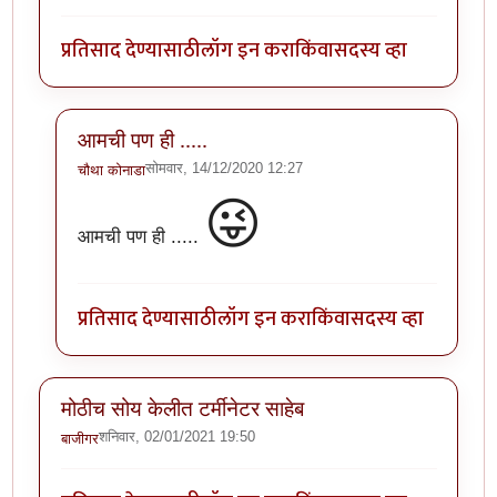
प्रतिसाद देण्यासाठी
लॉग इन करा
किंवा
सदस्य व्हा
आमची पण ही .....
सोमवार, 14/12/2020 12:27
चौथा कोनाडा
In reply to
ही माझी अट्यंट आवडती स्माय ली
by
अत्रुप्त आत
😜
आमची पण ही .....
प्रतिसाद देण्यासाठी
लॉग इन करा
किंवा
सदस्य व्हा
मोठीच सोय केलीत टर्मीनेटर साहेब
शनिवार, 02/01/2021 19:50
बाजीगर