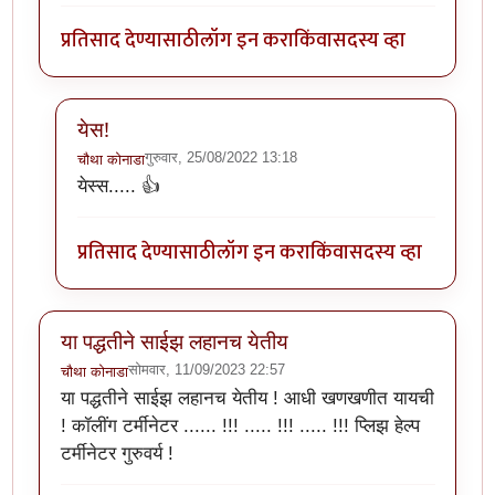
प्रतिसाद देण्यासाठी
लॉग इन करा
किंवा
सदस्य व्हा
येस!
गुरुवार, 25/08/2022 13:18
चौथा कोनाडा
In reply to
छान. आता माझे प्रतिसाद पण रंगीत होणार
by
ॲबस
येस्स..... 👍
प्रतिसाद देण्यासाठी
लॉग इन करा
किंवा
सदस्य व्हा
या पद्धतीने साईझ लहानच येतीय
सोमवार, 11/09/2023 22:57
चौथा कोनाडा
या पद्धतीने साईझ लहानच येतीय ! आधी खणखणीत यायची
! कॉलींग टर्मीनेटर ...... !!! ..... !!! ..... !!! प्लिझ हेल्प
टर्मीनेटर गुरुवर्य !