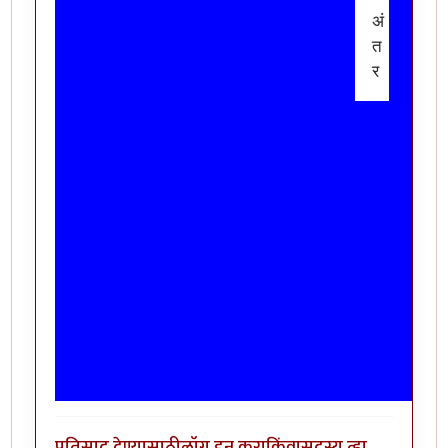
अं
त
र
प्रतिसाद देण्यासाठी
लॉग इन करा
किंवा
सदस्य व्हा