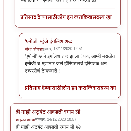
च्या ठिकाणी 'एमोजी' अशी सुधारणा करतो 👍
प्रतिसाद देण्यासाठी
लॉग इन करा
किंवा
सदस्य व्हा
'एमोजी' म्हंजे इंगलिश शब्द
बुधवार, 18/11/2020 12:51
चौथा कोनाडा
In reply to
@नचिकेत जवखेडकर
by
टर्मीनेटर
'एमोजी' म्हंजे इंगलिश शब्द झाला ! पण, आम्ही मराठीत
इमोजी
च म्हणनार जसं हॉस्पिटलचं इस्पितळ अन
टेम्पररीचं टेम्परवारी !
प्रतिसाद देण्यासाठी
लॉग इन करा
किंवा
सदस्य व्हा
ही माझी अट्यंट आवडती स्माय ली
सोमवार, 14/12/2020 10:57
अत्रुप्त आत्मा
ही माझी अट्यंट आवडती स्माय ली 😛