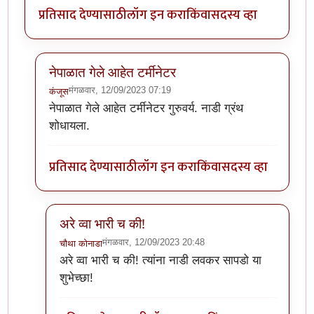
प्रतिसाद देण्यासाठी
लॉग इन करा
किंवा
सदस्य व्हा
नेपाळात गेले आहेत टर्मीनेटर
मंगळवार, 12/09/2023 07:19
कंजूस
In reply to
या पद्धतीने साईझ लहानच येतीय
by
चौथा कोनाडा
नेपाळात गेले आहेत टर्मीनेटर गुरुवर्य. नाडी ग्रंथ
शोधायला.
प्रतिसाद देण्यासाठी
लॉग इन करा
किंवा
सदस्य व्हा
अरे व्वा भारी च की!
मंगळवार, 12/09/2023 20:48
चौथा कोनाडा
In reply to
नेपाळात गेले आहेत टर्मीनेटर
by
कंजूस
अरे व्वा भारी च की! त्यांना नाडी लवकर सापडो या
शुभेच्छा!