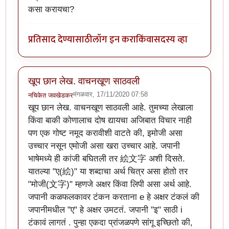
कसा करायचा?
प्रतिसाद देण्यासाठी
लॉग इन करा
किंवा
सदस्य व्हा
खूप छान लेख. वाचनखूण साठवली
मंगळवार, 17/11/2020 07:58
नचिकेत जवखेडकर
खूप छान लेख. वाचनखूण साठवली आहे. तुमच्या लेखाला
किंवा बाकी कोणालाच दोष द्यायचा अजिबात विचार नाही
पण एक गोष्ट नमूद करावीशी वाटते की, इमोजी असा
उच्चार नसून एमोजी असा खरा उच्चार आहे. जपानी
भाषेमध्ये ही कांजी बघितली तर 絵文字 अशी दिसते.
यातल्या "ए(絵)" या शब्दाचा अर्थ चित्र असा होतो तर
"मोजी(文字)" म्हणजे अक्षर किंवा लिपी असा अर्थ आहे.
जपानी कळफलकावर टंकन करताना e हे अक्षर टंकलं की
जपानीमधील "ए" हे अक्षर उमटतं. जपानी "इ" साठी i
टंकावं लागतं . पुन्हा एकदा प्रांजळपणे सांगू इच्छितो की,