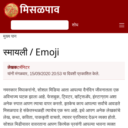
Skip to main content
मिसळपाव
शोध
शोध
मुख्य पान
स्मायली / Emoji
लेखक
टर्मीनेटर
यांनी मंगळवार, 15/09/2020 20:53 या दिवशी प्रकाशित केले.
नमस्कार मिपाकरांनो, सोशल मिडिया आता आपल्या दैनंदिन जीवनातला एक
अविभाज्य घटक झाला आहे. फेसबुक, ट्विटर, व्हॉट्सॲप, इंस्टाग्राम अशा
अनेक रुपात आपण त्याचा वापर करतो. इतकेच काय आपल्या सर्वांचे आवडते
मिसळपाव हे संकेतस्थळही त्याचेच एक रूप आहे. इथे आपण अनेक लेखकांचे
लेख, कथा, कविता, पाककृती वाचतो, त्यावर प्रतिसाद देऊन व्यक्त होतो.
सोशल मिडीयावर वावरताना आपण कित्येक प्रसंगी आपल्या भावना व्यक्त