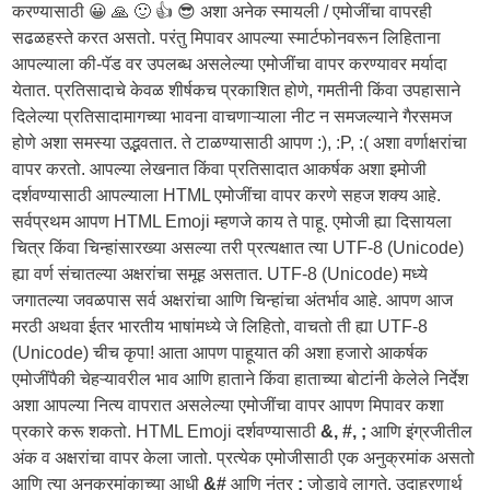
करण्यासाठी 😀 🙏 🙂 👍 😎 अशा अनेक स्मायली / एमोजींचा वापरही
सढळहस्ते करत असतो. परंतु मिपावर आपल्या स्मार्टफोनवरून लिहिताना
आपल्याला की-पॅड वर उपलब्ध असलेल्या एमोजींचा वापर करण्यावर मर्यादा
येतात. प्रतिसादाचे केवळ शीर्षकच प्रकाशित होणे, गमतीनी किंवा उपहासाने
दिलेल्या प्रतिसादामागच्या भावना वाचणाऱ्याला नीट न समजल्याने गैरसमज
होणे अशा समस्या उद्भवतात. ते टाळण्यासाठी आपण :), :P, :( अशा वर्णाक्षरांचा
वापर करतो. आपल्या लेखनात किंवा प्रतिसादात आकर्षक अशा इमोजी
दर्शवण्यासाठी आपल्याला HTML एमोजींचा वापर करणे सहज शक्य आहे.
सर्वप्रथम आपण HTML Emoji म्हणजे काय ते पाहू. एमोजी ह्या दिसायला
चित्र किंवा चिन्हांसारख्या असल्या तरी प्रत्यक्षात त्या UTF-8 (Unicode)
ह्या वर्ण संचातल्या अक्षरांचा समूह असतात. UTF-8 (Unicode) मध्ये
जगातल्या जवळपास सर्व अक्षरांचा आणि चिन्हांचा अंतर्भाव आहे. आपण आज
मरठी अथवा ईतर भारतीय भाषांमध्ये जे लिहितो, वाचतो ती ह्या UTF-8
(Unicode) चीच कृपा! आता आपण पाहूयात की अशा हजारो आकर्षक
एमोजींपैकी चेहऱ्यावरील भाव आणि हाताने किंवा हाताच्या बोटांनी केलेले निर्देश
अशा आपल्या नित्य वापरात असलेल्या एमोजींचा वापर आपण मिपावर कशा
प्रकारे करू शकतो. HTML Emoji दर्शवण्यासाठी
&, #, ;
आणि इंग्रजीतील
अंक व अक्षरांचा वापर केला जातो. प्रत्येक एमोजीसाठी एक अनुक्रमांक असतो
आणि त्या अनुक्रमांकाच्या आधी
&#
आणि नंतर
;
जोडावे लागते. उदाहरणार्थ