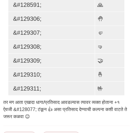
&#128591;
🙏
&#129306;
🤚
&#129307;
🤛
&#129308;
🤜
&#129309;
🤝
&#129310;
🤞
&#129311;
🤟
तर मग आता एखादा धागा/प्रतिसाद आवडल्यास त्यावर व्यक्त होताना +१
ऐवजी &#128077; टंकून 👍 असा प्रतिसाद देण्याची कल्पना कशी वाटते ते
जरूर कळवा 😉