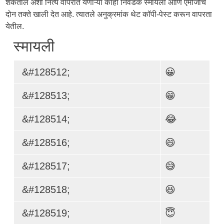
शकतील अशा नित्य वापरात येणाऱ्या काही निवडक स्मायली आणि एमोजींचे
दोन तक्ते खाली देत आहे. त्यातले अनुक्रमांक थेट कॉपी-पेस्ट करून वापरता
येतील.
स्मायली
&#128512;
😀
&#128513;
😁
&#128514;
😂
&#128516;
😄
&#128517;
😅
&#128518;
😆
&#128519;
😇