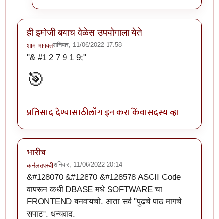
ही इमोजी बर्‍याच वेळेस उपयोगाला येते
शनिवार, 11/06/2022 17:58
शाम भागवत
"& #1 2 7 9 1 9;"
🎯
प्रतिसाद देण्यासाठी
लॉग इन करा
किंवा
सदस्य व्हा
भारीच
शनिवार, 11/06/2022 20:14
कर्नलतपस्वी
&#128070 &#12870 &#128578 ASCII Code
वापरून कधी DBASE मधे SOFTWARE चा
FRONTEND बनवायचो. आता सर्व "पुढचे पाठ मागचे
सपाट". धन्यवाद.