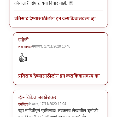
कोणालाही दोष द्यायचा विचार नाही. 🙂
प्रतिसाद देण्यासाठी
लॉग इन करा
किंवा
सदस्य व्हा
एमोजी
मंगळवार, 17/11/2020 10:48
शाम भागवत
In reply to
खूप छान लेख. वाचनखूण साठवली
by
नचिकेत ज
👍
प्रतिसाद देण्यासाठी
लॉग इन करा
किंवा
सदस्य व्हा
@नचिकेत जवखेडकर
मंगळवार, 17/11/2020 12:04
टर्मीनेटर
In reply to
खूप छान लेख. वाचनखूण साठवली
by
नचिकेत ज
खुप माहितीपूर्ण प्रतिसाद! लवकरच लेखातील 'इमोजी'