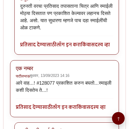
In reply to
सुमो यांनी दिलेला h1 to tag
by
कंजूस
दुरुस्ती वरचा प्रतिसाद तपासताना चित्र आणि स्माईली
मोठ्या दिसतात पण प्रकाशित केल्यावर लहानच दिसते
आहे. असो. यात सुधारणा म्हणजे पाच दहा स्माईलींची
ओळ टाकणे.
प्रतिसाद देण्यासाठी
लॉग इन करा
किंवा
सदस्य व्हा
एक नम्बर
बुधवार, 13/09/2023 14:16
पाटीलभाऊ
आरे वाह...! #128077 प्रकाशित करुन बघतो...स्माइली
कशी दिसतेय ते...!
प्रतिसाद देण्यासाठी
लॉग इन करा
किंवा
सदस्य व्हा
↑