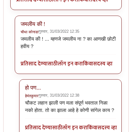
जमलीय की !
गुरुवार, 31/03/2022 12:35
चौथा कोनाडा
In reply to
चाचणी
by
हेमंतकुमार
जमलीय की ! ... म्हणजे जमलीय ना ? का आणखी छोटी
हवीय ?
प्रतिसाद देण्यासाठी
लॉग इन करा
किंवा
सदस्य व्हा
हो पण...
गुरुवार, 31/03/2022 12:38
हेमंतकुमार
In reply to
जमलीय की !
by
चौथा कोनाडा
चौकट लहान झाली पण मला संपूर्ण भवताल निळा
नको होता. तो का झाला आहे हे कोणी सांगेल काय ?
प्रतिसाद देण्यासाठी
लॉग इन करा
किंवा
सदस्य व्हा