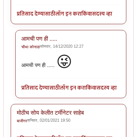
प्रतिसाद देण्यासाठी
लॉग इन करा
किंवा
सदस्य व्हा
आमची पण ही .....
सोमवार, 14/12/2020 12:27
चौथा कोनाडा
In reply to
ही माझी अट्यंट आवडती स्माय ली
by
अत्रुप्त आत
😜
आमची पण ही .....
प्रतिसाद देण्यासाठी
लॉग इन करा
किंवा
सदस्य व्हा
मोठीच सोय केलीत टर्मीनेटर साहेब
शनिवार, 02/01/2021 19:50
बाजीगर