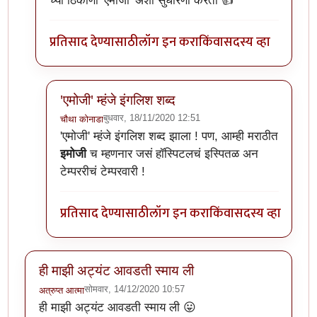
च्या ठिकाणी 'एमोजी' अशी सुधारणा करतो 👍
प्रतिसाद देण्यासाठी
लॉग इन करा
किंवा
सदस्य व्हा
'एमोजी' म्हंजे इंगलिश शब्द
बुधवार, 18/11/2020 12:51
चौथा कोनाडा
In reply to
@नचिकेत जवखेडकर
by
टर्मीनेटर
'एमोजी' म्हंजे इंगलिश शब्द झाला ! पण, आम्ही मराठीत
इमोजी
च म्हणनार जसं हॉस्पिटलचं इस्पितळ अन
टेम्पररीचं टेम्परवारी !
प्रतिसाद देण्यासाठी
लॉग इन करा
किंवा
सदस्य व्हा
ही माझी अट्यंट आवडती स्माय ली
सोमवार, 14/12/2020 10:57
अत्रुप्त आत्मा
ही माझी अट्यंट आवडती स्माय ली 😛