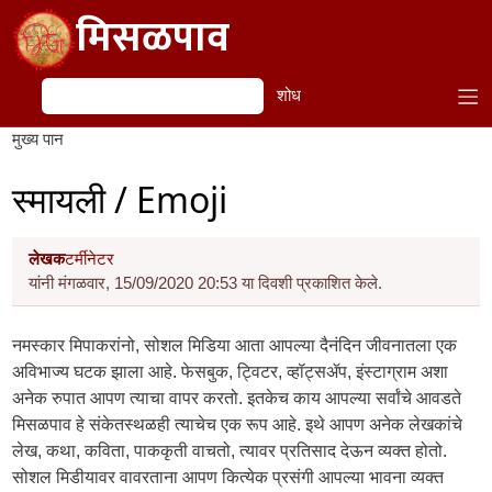
Skip to main content
मिसळपाव
शोध
शोध
मुख्य पान
स्मायली / Emoji
लेखक
टर्मीनेटर
यांनी मंगळवार, 15/09/2020 20:53 या दिवशी प्रकाशित केले.
नमस्कार मिपाकरांनो, सोशल मिडिया आता आपल्या दैनंदिन जीवनातला एक
अविभाज्य घटक झाला आहे. फेसबुक, ट्विटर, व्हॉट्सॲप, इंस्टाग्राम अशा
अनेक रुपात आपण त्याचा वापर करतो. इतकेच काय आपल्या सर्वांचे आवडते
मिसळपाव हे संकेतस्थळही त्याचेच एक रूप आहे. इथे आपण अनेक लेखकांचे
लेख, कथा, कविता, पाककृती वाचतो, त्यावर प्रतिसाद देऊन व्यक्त होतो.
सोशल मिडीयावर वावरताना आपण कित्येक प्रसंगी आपल्या भावना व्यक्त