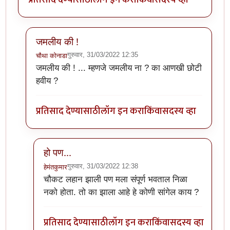
जमलीय की !
गुरुवार, 31/03/2022 12:35
चौथा कोनाडा
In reply to
चाचणी
by
हेमंतकुमार
जमलीय की ! ... म्हणजे जमलीय ना ? का आणखी छोटी
हवीय ?
प्रतिसाद देण्यासाठी
लॉग इन करा
किंवा
सदस्य व्हा
हो पण...
गुरुवार, 31/03/2022 12:38
हेमंतकुमार
In reply to
जमलीय की !
by
चौथा कोनाडा
चौकट लहान झाली पण मला संपूर्ण भवताल निळा
नको होता. तो का झाला आहे हे कोणी सांगेल काय ?
प्रतिसाद देण्यासाठी
लॉग इन करा
किंवा
सदस्य व्हा