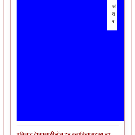
अं
त
र
प्रतिसाद देण्यासाठी
लॉग इन करा
किंवा
सदस्य व्हा