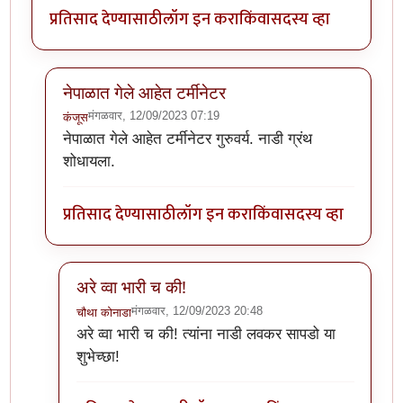
प्रतिसाद देण्यासाठी
लॉग इन करा
किंवा
सदस्य व्हा
नेपाळात गेले आहेत टर्मीनेटर
मंगळवार, 12/09/2023 07:19
कंजूस
In reply to
या पद्धतीने साईझ लहानच येतीय
by
चौथा कोनाडा
नेपाळात गेले आहेत टर्मीनेटर गुरुवर्य. नाडी ग्रंथ
शोधायला.
प्रतिसाद देण्यासाठी
लॉग इन करा
किंवा
सदस्य व्हा
अरे व्वा भारी च की!
मंगळवार, 12/09/2023 20:48
चौथा कोनाडा
In reply to
नेपाळात गेले आहेत टर्मीनेटर
by
कंजूस
अरे व्वा भारी च की! त्यांना नाडी लवकर सापडो या
शुभेच्छा!