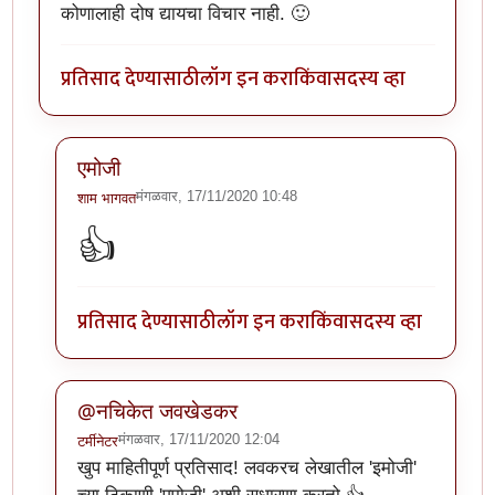
कोणालाही दोष द्यायचा विचार नाही. 🙂
प्रतिसाद देण्यासाठी
लॉग इन करा
किंवा
सदस्य व्हा
एमोजी
मंगळवार, 17/11/2020 10:48
शाम भागवत
In reply to
खूप छान लेख. वाचनखूण साठवली
by
नचिकेत ज
👍
प्रतिसाद देण्यासाठी
लॉग इन करा
किंवा
सदस्य व्हा
@नचिकेत जवखेडकर
मंगळवार, 17/11/2020 12:04
टर्मीनेटर
In reply to
खूप छान लेख. वाचनखूण साठवली
by
नचिकेत ज
खुप माहितीपूर्ण प्रतिसाद! लवकरच लेखातील 'इमोजी'