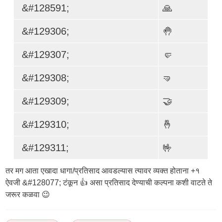
&#128591;
🙏
&#129306;
🤚
&#129307;
🤛
&#129308;
🤜
&#129309;
🤝
&#129310;
🤞
&#129311;
🤟
तर मग आता एखादा धागा/प्रतिसाद आवडल्यास त्यावर व्यक्त होताना +१
ऐवजी &#128077; टंकून 👍 असा प्रतिसाद देण्याची कल्पना कशी वाटते ते
जरूर कळवा 😉