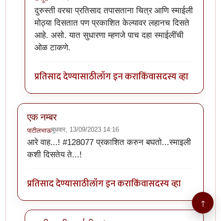
In reply to
सुमो यांनी दिलेला h1 to tag
by
कंजूस
दुरुस्ती वरचा प्रतिसाद तपासताना चित्र आणि स्माईली
मोठ्या दिसतात पण प्रकाशित केल्यावर लहानच दिसते
आहे. असो. यात सुधारणा म्हणजे पाच दहा स्माईलींची
ओळ टाकणे.
प्रतिसाद देण्यासाठी
लॉग इन करा
किंवा
सदस्य व्हा
एक नम्बर
बुधवार, 13/09/2023 14:16
पाटीलभाऊ
आरे वाह...! #128077 प्रकाशित करुन बघतो...स्माइली
कशी दिसतेय ते...!
प्रतिसाद देण्यासाठी
लॉग इन करा
किंवा
सदस्य व्हा
↑