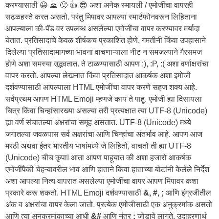
करण्यासाठी 😀 🙏 🙂 👍 😎 अशा अनेक स्मायली / एमोजींचा वापरही
सढळहस्ते करत असतो. परंतु मिपावर आपल्या स्मार्टफोनवरून लिहिताना
आपल्याला की-पॅड वर उपलब्ध असलेल्या एमोजींचा वापर करण्यावर मर्यादा
येतात. प्रतिसादाचे केवळ शीर्षकच प्रकाशित होणे, गमतीनी किंवा उपहासाने
दिलेल्या प्रतिसादामागच्या भावना वाचणाऱ्याला नीट न समजल्याने गैरसमज
होणे अशा समस्या उद्भवतात. ते टाळण्यासाठी आपण :), :P, :( अशा वर्णाक्षरांचा
वापर करतो. आपल्या लेखनात किंवा प्रतिसादात आकर्षक अशा इमोजी
दर्शवण्यासाठी आपल्याला HTML एमोजींचा वापर करणे सहज शक्य आहे.
सर्वप्रथम आपण HTML Emoji म्हणजे काय ते पाहू. एमोजी ह्या दिसायला
चित्र किंवा चिन्हांसारख्या असल्या तरी प्रत्यक्षात त्या UTF-8 (Unicode)
ह्या वर्ण संचातल्या अक्षरांचा समूह असतात. UTF-8 (Unicode) मध्ये
जगातल्या जवळपास सर्व अक्षरांचा आणि चिन्हांचा अंतर्भाव आहे. आपण आज
मरठी अथवा ईतर भारतीय भाषांमध्ये जे लिहितो, वाचतो ती ह्या UTF-8
(Unicode) चीच कृपा! आता आपण पाहूयात की अशा हजारो आकर्षक
एमोजींपैकी चेहऱ्यावरील भाव आणि हाताने किंवा हाताच्या बोटांनी केलेले निर्देश
अशा आपल्या नित्य वापरात असलेल्या एमोजींचा वापर आपण मिपावर कशा
प्रकारे करू शकतो. HTML Emoji दर्शवण्यासाठी
&, #, ;
आणि इंग्रजीतील
अंक व अक्षरांचा वापर केला जातो. प्रत्येक एमोजीसाठी एक अनुक्रमांक असतो
आणि त्या अनुक्रमांकाच्या आधी
&#
आणि नंतर
;
जोडावे लागते. उदाहरणार्थ