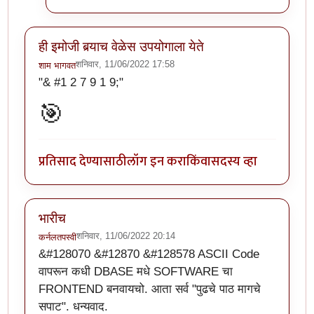
ही इमोजी बर्‍याच वेळेस उपयोगाला येते
शनिवार, 11/06/2022 17:58
शाम भागवत
"& #1 2 7 9 1 9;"
🎯
प्रतिसाद देण्यासाठी
लॉग इन करा
किंवा
सदस्य व्हा
भारीच
शनिवार, 11/06/2022 20:14
कर्नलतपस्वी
&#128070 &#12870 &#128578 ASCII Code
वापरून कधी DBASE मधे SOFTWARE चा
FRONTEND बनवायचो. आता सर्व "पुढचे पाठ मागचे
सपाट". धन्यवाद.