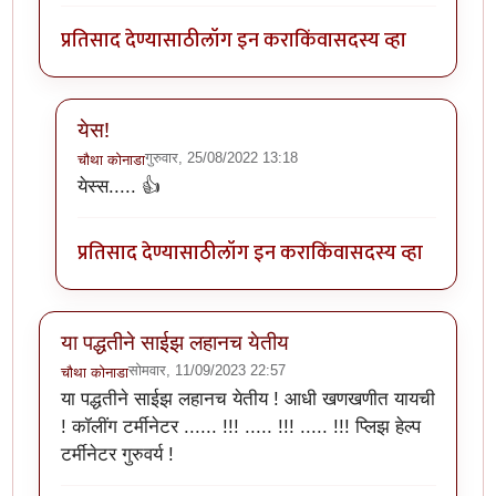
प्रतिसाद देण्यासाठी
लॉग इन करा
किंवा
सदस्य व्हा
येस!
गुरुवार, 25/08/2022 13:18
चौथा कोनाडा
In reply to
छान. आता माझे प्रतिसाद पण रंगीत होणार
by
ॲबस
येस्स..... 👍
प्रतिसाद देण्यासाठी
लॉग इन करा
किंवा
सदस्य व्हा
या पद्धतीने साईझ लहानच येतीय
सोमवार, 11/09/2023 22:57
चौथा कोनाडा
या पद्धतीने साईझ लहानच येतीय ! आधी खणखणीत यायची
! कॉलींग टर्मीनेटर ...... !!! ..... !!! ..... !!! प्लिझ हेल्प
टर्मीनेटर गुरुवर्य !