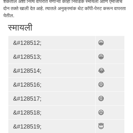
शकतील अशा नित्य वापरात येणाऱ्या काही निवडक स्मायली आणि एमोजींचे
दोन तक्ते खाली देत आहे. त्यातले अनुक्रमांक थेट कॉपी-पेस्ट करून वापरता
येतील.
स्मायली
&#128512;
😀
&#128513;
😁
&#128514;
😂
&#128516;
😄
&#128517;
😅
&#128518;
😆
&#128519;
😇