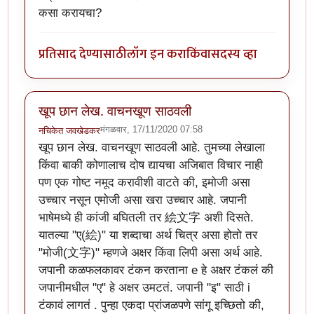
कसा करायचा?
प्रतिसाद देण्यासाठी
लॉग इन करा
किंवा
सदस्य व्हा
खूप छान लेख. वाचनखूण साठवली
मंगळवार, 17/11/2020 07:58
नचिकेत जवखेडकर
खूप छान लेख. वाचनखूण साठवली आहे. तुमच्या लेखाला
किंवा बाकी कोणालाच दोष द्यायचा अजिबात विचार नाही
पण एक गोष्ट नमूद करावीशी वाटते की, इमोजी असा
उच्चार नसून एमोजी असा खरा उच्चार आहे. जपानी
भाषेमध्ये ही कांजी बघितली तर 絵文字 अशी दिसते.
यातल्या "ए(絵)" या शब्दाचा अर्थ चित्र असा होतो तर
"मोजी(文字)" म्हणजे अक्षर किंवा लिपी असा अर्थ आहे.
जपानी कळफलकावर टंकन करताना e हे अक्षर टंकलं की
जपानीमधील "ए" हे अक्षर उमटतं. जपानी "इ" साठी i
टंकावं लागतं . पुन्हा एकदा प्रांजळपणे सांगू इच्छितो की,