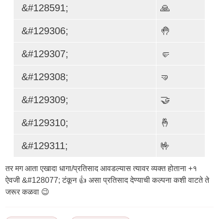
&#128591;
🙏
&#129306;
🤚
&#129307;
🤛
&#129308;
🤜
&#129309;
🤝
&#129310;
🤞
&#129311;
🤟
तर मग आता एखादा धागा/प्रतिसाद आवडल्यास त्यावर व्यक्त होताना +१
ऐवजी &#128077; टंकून 👍 असा प्रतिसाद देण्याची कल्पना कशी वाटते ते
जरूर कळवा 😉