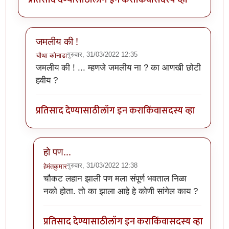
जमलीय की !
गुरुवार, 31/03/2022 12:35
चौथा कोनाडा
In reply to
चाचणी
by
हेमंतकुमार
जमलीय की ! ... म्हणजे जमलीय ना ? का आणखी छोटी
हवीय ?
प्रतिसाद देण्यासाठी
लॉग इन करा
किंवा
सदस्य व्हा
हो पण...
गुरुवार, 31/03/2022 12:38
हेमंतकुमार
In reply to
जमलीय की !
by
चौथा कोनाडा
चौकट लहान झाली पण मला संपूर्ण भवताल निळा
नको होता. तो का झाला आहे हे कोणी सांगेल काय ?
प्रतिसाद देण्यासाठी
लॉग इन करा
किंवा
सदस्य व्हा