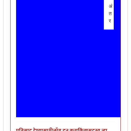
अं
त
र
प्रतिसाद देण्यासाठी
लॉग इन करा
किंवा
सदस्य व्हा