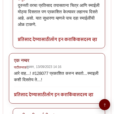
In reply to
सुमो यांनी दिलेला h1 to tag
by
कंजूस
दुरुस्ती वरचा प्रतिसाद तपासताना चित्र आणि स्माईली
मोठ्या दिसतात पण प्रकाशित केल्यावर लहानच दिसते
आहे. असो. यात सुधारणा म्हणजे पाच दहा स्माईलींची
ओळ टाकणे.
प्रतिसाद देण्यासाठी
लॉग इन करा
किंवा
सदस्य व्हा
एक नम्बर
बुधवार, 13/09/2023 14:16
पाटीलभाऊ
आरे वाह...! #128077 प्रकाशित करुन बघतो...स्माइली
कशी दिसतेय ते...!
प्रतिसाद देण्यासाठी
लॉग इन करा
किंवा
सदस्य व्हा
↑