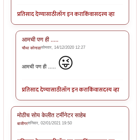
प्रतिसाद देण्यासाठी
लॉग इन करा
किंवा
सदस्य व्हा
आमची पण ही .....
सोमवार, 14/12/2020 12:27
चौथा कोनाडा
In reply to
ही माझी अट्यंट आवडती स्माय ली
by
अत्रुप्त आत
😜
आमची पण ही .....
प्रतिसाद देण्यासाठी
लॉग इन करा
किंवा
सदस्य व्हा
मोठीच सोय केलीत टर्मीनेटर साहेब
शनिवार, 02/01/2021 19:50
बाजीगर