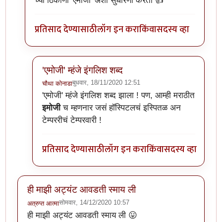
च्या ठिकाणी 'एमोजी' अशी सुधारणा करतो 👍
प्रतिसाद देण्यासाठी
लॉग इन करा
किंवा
सदस्य व्हा
'एमोजी' म्हंजे इंगलिश शब्द
बुधवार, 18/11/2020 12:51
चौथा कोनाडा
In reply to
@नचिकेत जवखेडकर
by
टर्मीनेटर
'एमोजी' म्हंजे इंगलिश शब्द झाला ! पण, आम्ही मराठीत
इमोजी
च म्हणनार जसं हॉस्पिटलचं इस्पितळ अन
टेम्पररीचं टेम्परवारी !
प्रतिसाद देण्यासाठी
लॉग इन करा
किंवा
सदस्य व्हा
ही माझी अट्यंट आवडती स्माय ली
सोमवार, 14/12/2020 10:57
अत्रुप्त आत्मा
ही माझी अट्यंट आवडती स्माय ली 😛