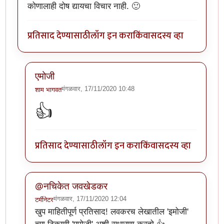
कोणालाही दोष द्यायचा विचार नाही. 🙂
प्रतिसाद देण्यासाठी
लॉग इन करा
किंवा
सदस्य व्हा
एमोजी
मंगळवार, 17/11/2020 10:48
शाम भागवत
In reply to
खूप छान लेख. वाचनखूण साठवली
by
नचिकेत ज
👍
प्रतिसाद देण्यासाठी
लॉग इन करा
किंवा
सदस्य व्हा
@नचिकेत जवखेडकर
मंगळवार, 17/11/2020 12:04
टर्मीनेटर
In reply to
खूप छान लेख. वाचनखूण साठवली
by
नचिकेत ज
खुप माहितीपूर्ण प्रतिसाद! लवकरच लेखातील 'इमोजी'