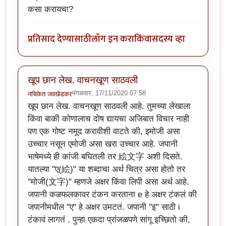
कसा करायचा?
प्रतिसाद देण्यासाठी
लॉग इन करा
किंवा
सदस्य व्हा
खूप छान लेख. वाचनखूण साठवली
मंगळवार, 17/11/2020 07:58
नचिकेत जवखेडकर
खूप छान लेख. वाचनखूण साठवली आहे. तुमच्या लेखाला
किंवा बाकी कोणालाच दोष द्यायचा अजिबात विचार नाही
पण एक गोष्ट नमूद करावीशी वाटते की, इमोजी असा
उच्चार नसून एमोजी असा खरा उच्चार आहे. जपानी
भाषेमध्ये ही कांजी बघितली तर 絵文字 अशी दिसते.
यातल्या "ए(絵)" या शब्दाचा अर्थ चित्र असा होतो तर
"मोजी(文字)" म्हणजे अक्षर किंवा लिपी असा अर्थ आहे.
जपानी कळफलकावर टंकन करताना e हे अक्षर टंकलं की
जपानीमधील "ए" हे अक्षर उमटतं. जपानी "इ" साठी i
टंकावं लागतं . पुन्हा एकदा प्रांजळपणे सांगू इच्छितो की,