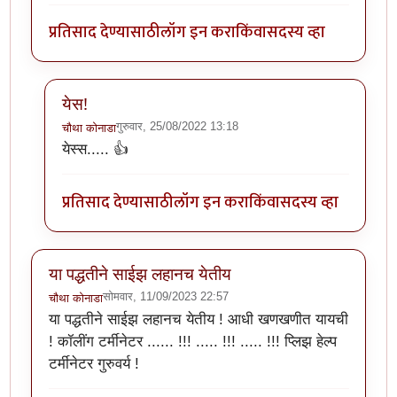
प्रतिसाद देण्यासाठी
लॉग इन करा
किंवा
सदस्य व्हा
येस!
गुरुवार, 25/08/2022 13:18
चौथा कोनाडा
In reply to
छान. आता माझे प्रतिसाद पण रंगीत होणार
by
ॲबस
येस्स..... 👍
प्रतिसाद देण्यासाठी
लॉग इन करा
किंवा
सदस्य व्हा
या पद्धतीने साईझ लहानच येतीय
सोमवार, 11/09/2023 22:57
चौथा कोनाडा
या पद्धतीने साईझ लहानच येतीय ! आधी खणखणीत यायची
! कॉलींग टर्मीनेटर ...... !!! ..... !!! ..... !!! प्लिझ हेल्प
टर्मीनेटर गुरुवर्य !