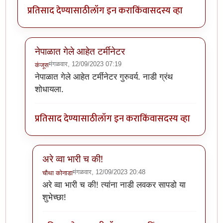
प्रतिसाद देण्यासाठी
लॉग इन करा
किंवा
सदस्य व्हा
नेपाळात गेले आहेत टर्मीनेटर
मंगळवार, 12/09/2023 07:19
कंजूस
In reply to
या पद्धतीने साईझ लहानच येतीय
by
चौथा कोनाडा
नेपाळात गेले आहेत टर्मीनेटर गुरुवर्य. नाडी ग्रंथ
शोधायला.
प्रतिसाद देण्यासाठी
लॉग इन करा
किंवा
सदस्य व्हा
अरे व्वा भारी च की!
मंगळवार, 12/09/2023 20:48
चौथा कोनाडा
In reply to
नेपाळात गेले आहेत टर्मीनेटर
by
कंजूस
अरे व्वा भारी च की! त्यांना नाडी लवकर सापडो या
शुभेच्छा!