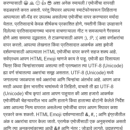
करण्यासाठी 😀 🙏 🙂 👍 😎 अशा अनेक स्मायली / एमोजींचा वापरही
सढळहस्ते करत असतो. परंतु मिपावर आपल्या स्मार्टफोनवरून लिहिताना
आपल्याला की-पॅड वर उपलब्ध असलेल्या एमोजींचा वापर करण्यावर मर्यादा
येतात. प्रतिसादाचे केवळ शीर्षकच प्रकाशित होणे, गमतीनी किंवा उपहासाने
दिलेल्या प्रतिसादामागच्या भावना वाचणाऱ्याला नीट न समजल्याने गैरसमज
होणे अशा समस्या उद्भवतात. ते टाळण्यासाठी आपण :), :P, :( अशा वर्णाक्षरांचा
वापर करतो. आपल्या लेखनात किंवा प्रतिसादात आकर्षक अशा इमोजी
दर्शवण्यासाठी आपल्याला HTML एमोजींचा वापर करणे सहज शक्य आहे.
सर्वप्रथम आपण HTML Emoji म्हणजे काय ते पाहू. एमोजी ह्या दिसायला
चित्र किंवा चिन्हांसारख्या असल्या तरी प्रत्यक्षात त्या UTF-8 (Unicode)
ह्या वर्ण संचातल्या अक्षरांचा समूह असतात. UTF-8 (Unicode) मध्ये
जगातल्या जवळपास सर्व अक्षरांचा आणि चिन्हांचा अंतर्भाव आहे. आपण आज
मरठी अथवा ईतर भारतीय भाषांमध्ये जे लिहितो, वाचतो ती ह्या UTF-8
(Unicode) चीच कृपा! आता आपण पाहूयात की अशा हजारो आकर्षक
एमोजींपैकी चेहऱ्यावरील भाव आणि हाताने किंवा हाताच्या बोटांनी केलेले निर्देश
अशा आपल्या नित्य वापरात असलेल्या एमोजींचा वापर आपण मिपावर कशा
प्रकारे करू शकतो. HTML Emoji दर्शवण्यासाठी
&, #, ;
आणि इंग्रजीतील
अंक व अक्षरांचा वापर केला जातो. प्रत्येक एमोजीसाठी एक अनुक्रमांक असतो
आणि त्या अनुक्रमांकाच्या आधी
&#
आणि नंतर
;
जोडावे लागते. उदाहरणार्थ