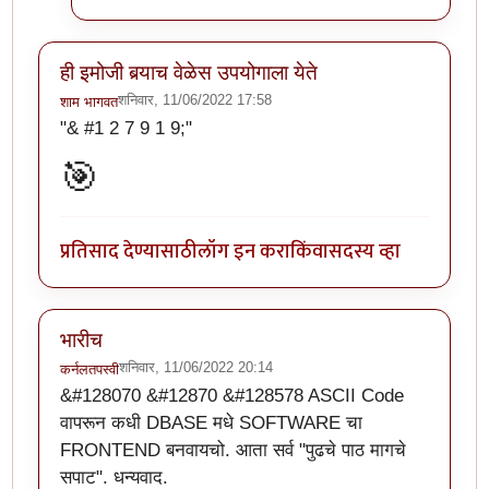
ही इमोजी बर्‍याच वेळेस उपयोगाला येते
शनिवार, 11/06/2022 17:58
शाम भागवत
"& #1 2 7 9 1 9;"
🎯
प्रतिसाद देण्यासाठी
लॉग इन करा
किंवा
सदस्य व्हा
भारीच
शनिवार, 11/06/2022 20:14
कर्नलतपस्वी
&#128070 &#12870 &#128578 ASCII Code
वापरून कधी DBASE मधे SOFTWARE चा
FRONTEND बनवायचो. आता सर्व "पुढचे पाठ मागचे
सपाट". धन्यवाद.