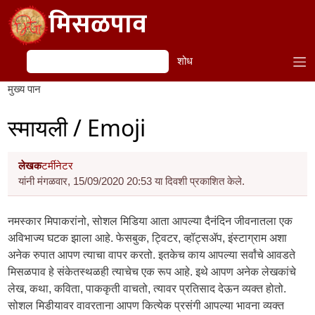
Skip to main content
मिसळपाव
शोध
शोध
मुख्य पान
स्मायली / Emoji
लेखक
टर्मीनेटर
यांनी मंगळवार, 15/09/2020 20:53 या दिवशी प्रकाशित केले.
नमस्कार मिपाकरांनो, सोशल मिडिया आता आपल्या दैनंदिन जीवनातला एक
अविभाज्य घटक झाला आहे. फेसबुक, ट्विटर, व्हॉट्सॲप, इंस्टाग्राम अशा
अनेक रुपात आपण त्याचा वापर करतो. इतकेच काय आपल्या सर्वांचे आवडते
मिसळपाव हे संकेतस्थळही त्याचेच एक रूप आहे. इथे आपण अनेक लेखकांचे
लेख, कथा, कविता, पाककृती वाचतो, त्यावर प्रतिसाद देऊन व्यक्त होतो.
सोशल मिडीयावर वावरताना आपण कित्येक प्रसंगी आपल्या भावना व्यक्त