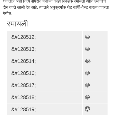
शकतील अशा नित्य वापरात येणाऱ्या काही निवडक स्मायली आणि एमोजींचे
दोन तक्ते खाली देत आहे. त्यातले अनुक्रमांक थेट कॉपी-पेस्ट करून वापरता
येतील.
स्मायली
&#128512;
😀
&#128513;
😁
&#128514;
😂
&#128516;
😄
&#128517;
😅
&#128518;
😆
&#128519;
😇