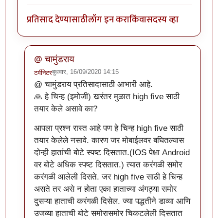
प्रतिसाद देण्यासाठी
लॉग इन करा
किंवा
सदस्य व्हा
@ चामुंडराय
बुधवार, 16/09/2020 14:15
टर्मीनेटर
In reply to
झकास काम झाले हे !
by
चामुंडराय
@ चामुंडराय प्रतिसादासाठी आभारी आहे.
🙏 हे चिन्ह (इमोजी) खरंतर मुळात high five साठी
तयार केले असावे का?
आपला प्रश्न रास्त आहे पण हे चिन्ह high five साठी
तयार केलेले नसावे. कारण जर मोबाईलवर बघितल्यास
दोन्ही हातांची बोटे स्पष्ट दिसतात.(IOS पेक्षा Android
वर बोटे अधिक स्पष्ट दिसतात.) त्यात करंगळी समोर
करंगळी आलेली दिसते. जर high five साठी हे चिन्ह
असते तर असे न होता एका हाताच्या अंगठ्या समोर
दुसऱ्या हाताची करंगळी दिसेल. ज्या पद्धतीने डाव्या आणि
उजव्या हाताची बोटे समोरासमोर चिकटलेली दिसतात