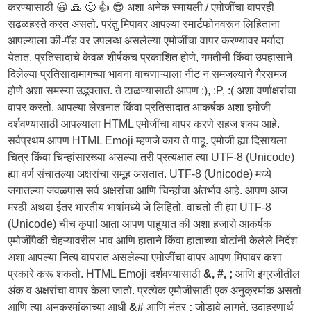
करण्यासाठी 😀 🙏 🙂 👍 😎 अशा अनेक स्मायली / एमोजींचा वापरही
सढळहस्ते करत असतो. परंतु मिपावर आपल्या स्मार्टफोनवरून लिहिताना
आपल्याला की-पॅड वर उपलब्ध असलेल्या एमोजींचा वापर करण्यावर मर्यादा
येतात. प्रतिसादाचे केवळ शीर्षकच प्रकाशित होणे, गमतीनी किंवा उपहासाने
दिलेल्या प्रतिसादामागच्या भावना वाचणाऱ्याला नीट न समजल्याने गैरसमज
होणे अशा समस्या उद्भवतात. ते टाळण्यासाठी आपण :), :P, :( अशा वर्णाक्षरांचा
वापर करतो. आपल्या लेखनात किंवा प्रतिसादात आकर्षक अशा इमोजी
दर्शवण्यासाठी आपल्याला HTML एमोजींचा वापर करणे सहज शक्य आहे.
सर्वप्रथम आपण HTML Emoji म्हणजे काय ते पाहू. एमोजी ह्या दिसायला
चित्र किंवा चिन्हांसारख्या असल्या तरी प्रत्यक्षात त्या UTF-8 (Unicode)
ह्या वर्ण संचातल्या अक्षरांचा समूह असतात. UTF-8 (Unicode) मध्ये
जगातल्या जवळपास सर्व अक्षरांचा आणि चिन्हांचा अंतर्भाव आहे. आपण आज
मरठी अथवा ईतर भारतीय भाषांमध्ये जे लिहितो, वाचतो ती ह्या UTF-8
(Unicode) चीच कृपा! आता आपण पाहूयात की अशा हजारो आकर्षक
एमोजींपैकी चेहऱ्यावरील भाव आणि हाताने किंवा हाताच्या बोटांनी केलेले निर्देश
अशा आपल्या नित्य वापरात असलेल्या एमोजींचा वापर आपण मिपावर कशा
प्रकारे करू शकतो. HTML Emoji दर्शवण्यासाठी
&, #, ;
आणि इंग्रजीतील
अंक व अक्षरांचा वापर केला जातो. प्रत्येक एमोजीसाठी एक अनुक्रमांक असतो
आणि त्या अनुक्रमांकाच्या आधी
&#
आणि नंतर
;
जोडावे लागते. उदाहरणार्थ