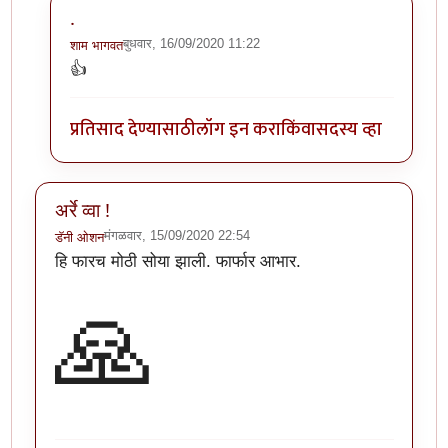
.
बुधवार, 16/09/2020 11:22
शाम भागवत
In reply to
अरे वा! छान माहिती!!
by
अथांग आकाश
👍
प्रतिसाद देण्यासाठी
लॉग इन करा
किंवा
सदस्य व्हा
अर्रे व्वा !
मंगळवार, 15/09/2020 22:54
डॅनी ओशन
हि फारच मोठी सोया झाली. फार्फार आभार.
🙏