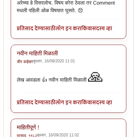
अरेच्या हे विसरलोच. विषय कोरा ठेवला तर Comment
मधली पहिली ओळ विषयात घुसते. 😞
प्रतिसाद देण्यासाठी
लॉग इन करा
किंवा
सदस्य व्हा
नवीन माहिती मिळाली
बुधवार, 16/09/2020 11:01
डीप डाईव्हर
🙏
लेख आवडला 👍 नवीन माहिती मिळाली
प्रतिसाद देण्यासाठी
लॉग इन करा
किंवा
सदस्य व्हा
माहितीपूर्ण !
बुधवार, 16/09/2020 11:02
प्रसाद_१९८२