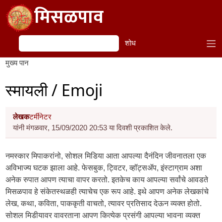
Skip to main content
मिसळपाव
शोध
शोध
मुख्य पान
स्मायली / Emoji
लेखक
टर्मीनेटर
यांनी मंगळवार, 15/09/2020 20:53 या दिवशी प्रकाशित केले.
नमस्कार मिपाकरांनो, सोशल मिडिया आता आपल्या दैनंदिन जीवनातला एक
अविभाज्य घटक झाला आहे. फेसबुक, ट्विटर, व्हॉट्सॲप, इंस्टाग्राम अशा
अनेक रुपात आपण त्याचा वापर करतो. इतकेच काय आपल्या सर्वांचे आवडते
मिसळपाव हे संकेतस्थळही त्याचेच एक रूप आहे. इथे आपण अनेक लेखकांचे
लेख, कथा, कविता, पाककृती वाचतो, त्यावर प्रतिसाद देऊन व्यक्त होतो.
सोशल मिडीयावर वावरताना आपण कित्येक प्रसंगी आपल्या भावना व्यक्त