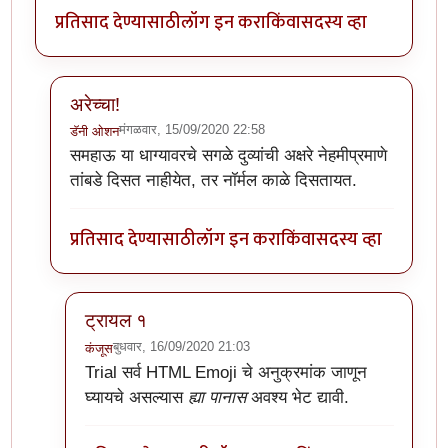
प्रतिसाद देण्यासाठी
लॉग इन करा
किंवा
सदस्य व्हा
अरेच्चा!
मंगळवार, 15/09/2020 22:58
डॅनी ओशन
In reply to
अर्रे व्वा !
by
डॅनी ओशन
समहाऊ या धाग्यावरचे सगळे दुव्यांची अक्षरे नेहमीप्रमाणे
तांबडे दिसत नाहीयेत, तर नॉर्मल काळे दिसतायत.
प्रतिसाद देण्यासाठी
लॉग इन करा
किंवा
सदस्य व्हा
ट्रायल १
बुधवार, 16/09/2020 21:03
कंजूस
In reply to
अरेच्चा!
by
डॅनी ओशन
Trial
सर्व HTML Emoji चे अनुक्रमांक जाणून
घ्यायचे असल्यास
ह्या पानास
अवश्य भेट द्यावी.