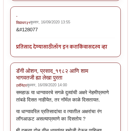
.
बुधवार, 16/09/2020 13:55
विद्याधर३१
&#128077
प्रतिसाद देण्यासाठी
लॉग इन करा
किंवा
सदस्य व्हा
डॅनी ओशन, प्रसाद_१९८२ आणि शाम
भागवतजी ह्या लेखा पुरता
बुधवार, 16/09/2020 14:00
टर्मीनेटर
समहाऊ या धाग्यावरचे सगळे दुव्यांची अक्षरे नेहमीप्रमाणे
तांबडे दिसत नाहीयेत, तर नॉर्मल काळे दिसतायत.
या धाग्यावरिल प्रतिसादांचा व त्यातील अक्षरांचा रंग
लॉगआऊट असल्याप्रमाणे का दिसतोय ?
मी दुसऱ्या दोन तीन धाग्यांवर इमोजी देऊन पाहिल्या.