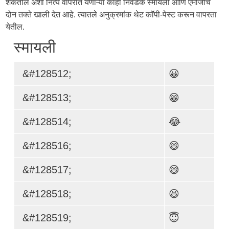
शकतील अशा नित्य वापरात येणाऱ्या काही निवडक स्मायली आणि एमोजींचे
दोन तक्ते खाली देत आहे. त्यातले अनुक्रमांक थेट कॉपी-पेस्ट करून वापरता
येतील.
स्मायली
&#128512;
😀
&#128513;
😁
&#128514;
😂
&#128516;
😄
&#128517;
😅
&#128518;
😆
&#128519;
😇