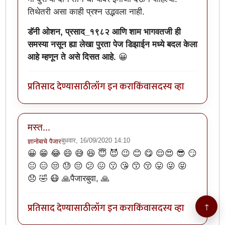
तिथेतरी असा काही प्रश्न उद्भवला नाही.
डॅनी ओशन, प्रसाद_१९८२ आणि शाम भागवतजी ही
समस्या नसून ह्या लेखा पुरता पेज डिझाईन मध्ये बदल केला
आहे म्हणून ते असे दिसत आहे.
😀
प्रतिसाद देण्यासाठी
लॉग इन करा
किंवा
सदस्य व्हा
मस्त...
बुधवार, 16/09/2020 14:10
ज्ञानोबाचे पैजार
😀 😁 😂 😄 😅 😆 😇 😈 😉 😊 😋 😌😍 😎 😏
😐 😑 😒 😓 😔 😕 😖 😗 😘 😙 😚 😛 😜 😝
😞 🤣 😷 🙏पैजारबुवा, 🙏
प्रतिसाद देण्यासाठी
लॉग इन करा
किंवा
सदस्य व्हा
↑