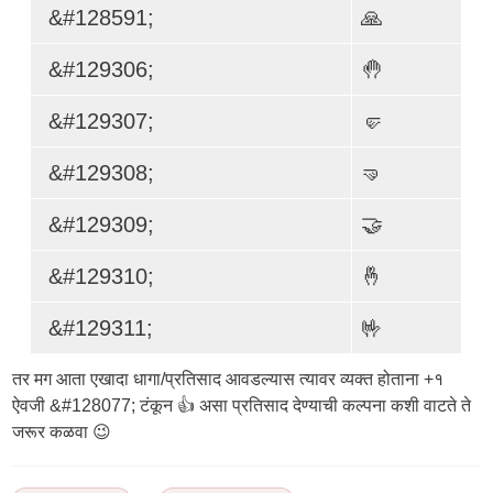
&#128591;
🙏
&#129306;
🤚
&#129307;
🤛
&#129308;
🤜
&#129309;
🤝
&#129310;
🤞
&#129311;
🤟
तर मग आता एखादा धागा/प्रतिसाद आवडल्यास त्यावर व्यक्त होताना +१
ऐवजी &#128077; टंकून 👍 असा प्रतिसाद देण्याची कल्पना कशी वाटते ते
जरूर कळवा 😉