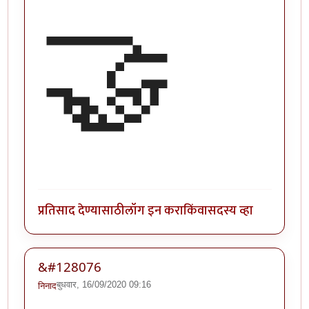
🤝
प्रतिसाद देण्यासाठी
लॉग इन करा
किंवा
सदस्य व्हा
&#128076
बुधवार, 16/09/2020 09:16
निनाद