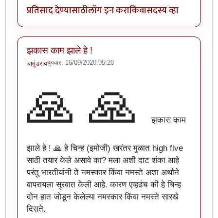
प्रतिसाद देण्यासाठी
लॉग इन करा
किंवा
सदस्य व्हा
झकास काम झाले हे !
बुधवार, 16/09/2020 05:20
चामुंडराय
🙏
🙏
झकास काम
झाले हे ! 🙏 हे चिन्ह (इमोजी) खरंतर मुळात high five
साठी तयार केले असावे का? मला अशी दाट शंका आहे
परंतु भारतीयांनी ते नमस्कार किंवा नमस्ते अशा अर्थाने
वापरायला सुरवात केली आहे. कारण एव्हढंच की हे चिन्ह
दोन हात जोडून केलेल्या नमस्कार किंवा नमस्ते सारखे
दिसते.