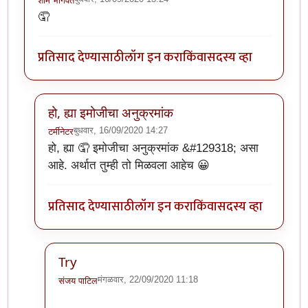
शाम भागवत
🤦
प्रतिसाद देण्यासाठी
लॉग इन करा
किंवा
सदस्य व्हा
हो, ह्या इमोजीचा अनुक्रमांक
बुधवार, 16/09/2020 14:27
टर्मीनेटर
In reply to
ही पण हल्ली बऱ्याच वेळेस वापरायला लागते.
by
शा
हो, ह्या 🤦 इमोजीचा अनुक्रमांक &#129318; असा
आहे. अर्थात तुम्ही तो मिळवला आहेच 😀
प्रतिसाद देण्यासाठी
लॉग इन करा
किंवा
सदस्य व्हा
Try
मंगळवार, 22/09/2020 11:18
संजय पाटिल
In reply to
हो, ह्या इमोजीचा अनुक्रमांक
by
टर्मीनेटर