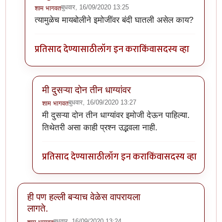
बुधवार, 16/09/2020 13:25
शाम भागवत
In reply to
या धाग्यावरिल प्रतिसादांचा व
by
प्रसाद_१९८२
त्यामुळेच मायबोलीने इमोजींवर बंदी घातली असेल काय?
प्रतिसाद देण्यासाठी
लॉग इन करा
किंवा
सदस्य व्हा
मी दुसऱ्या दोन तीन धाग्यांवर
बुधवार, 16/09/2020 13:27
शाम भागवत
In reply to
त्यामुळेच मायबोलीने इमोजींवर
by
शाम भागवत
मी दुसऱ्या दोन तीन धाग्यांवर इमोजी देऊन पाहिल्या.
तिथेतरी असा काही प्रश्न उद्भवला नाही.
प्रतिसाद देण्यासाठी
लॉग इन करा
किंवा
सदस्य व्हा
ही पण हल्ली बऱ्याच वेळेस वापरायला
लागते.
बुधवार, 16/09/2020 13:24