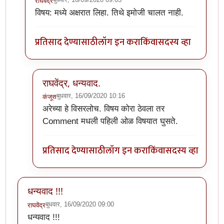
राघवेंद्र
In reply to
The website encountered an
by
कंजूस
विषय: मध्ये अक्षरात लिहा. तिथे इमोजी चालत नाही.
प्रतिसाद देण्यासाठी
लॉग इन करा
किंवा
सदस्य व्हा
राघवेंद्र, धन्यवाद.
बुधवार, 16/09/2020 10:16
कंजूस
In reply to
विषय: मध्ये अक्षरात लिहा.
by
राघवेंद्र
अरेच्या हे विसरलोच. विषय कोरा ठेवला तर
Comment मधली पहिली ओळ विषयात घुसते.
प्रतिसाद देण्यासाठी
लॉग इन करा
किंवा
सदस्य व्हा
धन्यवाद !!!
बुधवार, 16/09/2020 09:00
राघवेंद्र
धन्यवाद !!!