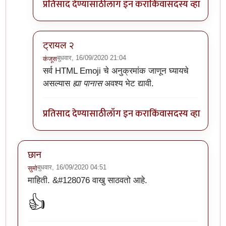
प्रतिसाद देण्यासाठी
लॉग इन करा
किंवा
सदस्य व्हा
ट्रायल २
बुधवार, 16/09/2020 21:04
कंजूस
In reply to
अरेच्चा!
by
डॅनी ओशन
सर्व HTML Emoji चे अनुक्रमांक जाणून घ्यायचे
असल्यास
ह्या पानास
अवश्य भेट द्यावी.
प्रतिसाद देण्यासाठी
लॉग इन करा
किंवा
सदस्य व्हा
छान
बुधवार, 16/09/2020 04:51
सुमो
माहिती. &#128076 वाखु साठवतो आहे.
👍