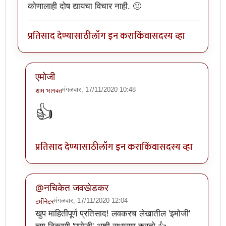
कोणालाही दोष द्यायचा विचार नाही. 🙂
प्रतिसाद देण्यासाठी
लॉग इन करा
किंवा
सदस्य व्हा
एमोजी
मंगळवार, 17/11/2020 10:48
शाम भागवत
In reply to
खूप छान लेख. वाचनखूण साठवली
by
नचिकेत ज
👍
प्रतिसाद देण्यासाठी
लॉग इन करा
किंवा
सदस्य व्हा
@नचिकेत जवखेडकर
मंगळवार, 17/11/2020 12:04
टर्मीनेटर
In reply to
खूप छान लेख. वाचनखूण साठवली
by
नचिकेत ज
खुप माहितीपूर्ण प्रतिसाद! लवकरच लेखातील 'इमोजी'