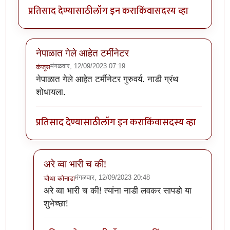
प्रतिसाद देण्यासाठी
लॉग इन करा
किंवा
सदस्य व्हा
नेपाळात गेले आहेत टर्मीनेटर
मंगळवार, 12/09/2023 07:19
कंजूस
In reply to
या पद्धतीने साईझ लहानच येतीय
by
चौथा कोनाडा
नेपाळात गेले आहेत टर्मीनेटर गुरुवर्य. नाडी ग्रंथ
शोधायला.
प्रतिसाद देण्यासाठी
लॉग इन करा
किंवा
सदस्य व्हा
अरे व्वा भारी च की!
मंगळवार, 12/09/2023 20:48
चौथा कोनाडा
In reply to
नेपाळात गेले आहेत टर्मीनेटर
by
कंजूस
अरे व्वा भारी च की! त्यांना नाडी लवकर सापडो या
शुभेच्छा!