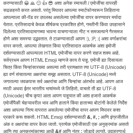
करण्यासाठी 😀 🙏 🙂 👍 😎 अशा अनेक स्मायली / एमोजींचा वापरही
सढळहस्ते करत असतो. परंतु मिपावर आपल्या स्मार्टफोनवरून लिहिताना
आपल्याला की-पॅड वर उपलब्ध असलेल्या एमोजींचा वापर करण्यावर मर्यादा
येतात. प्रतिसादाचे केवळ शीर्षकच प्रकाशित होणे, गमतीनी किंवा उपहासाने
दिलेल्या प्रतिसादामागच्या भावना वाचणाऱ्याला नीट न समजल्याने गैरसमज
होणे अशा समस्या उद्भवतात. ते टाळण्यासाठी आपण :), :P, :( अशा वर्णाक्षरांचा
वापर करतो. आपल्या लेखनात किंवा प्रतिसादात आकर्षक अशा इमोजी
दर्शवण्यासाठी आपल्याला HTML एमोजींचा वापर करणे सहज शक्य आहे.
सर्वप्रथम आपण HTML Emoji म्हणजे काय ते पाहू. एमोजी ह्या दिसायला
चित्र किंवा चिन्हांसारख्या असल्या तरी प्रत्यक्षात त्या UTF-8 (Unicode)
ह्या वर्ण संचातल्या अक्षरांचा समूह असतात. UTF-8 (Unicode) मध्ये
जगातल्या जवळपास सर्व अक्षरांचा आणि चिन्हांचा अंतर्भाव आहे. आपण आज
मरठी अथवा ईतर भारतीय भाषांमध्ये जे लिहितो, वाचतो ती ह्या UTF-8
(Unicode) चीच कृपा! आता आपण पाहूयात की अशा हजारो आकर्षक
एमोजींपैकी चेहऱ्यावरील भाव आणि हाताने किंवा हाताच्या बोटांनी केलेले निर्देश
अशा आपल्या नित्य वापरात असलेल्या एमोजींचा वापर आपण मिपावर कशा
प्रकारे करू शकतो. HTML Emoji दर्शवण्यासाठी
&, #, ;
आणि इंग्रजीतील
अंक व अक्षरांचा वापर केला जातो. प्रत्येक एमोजीसाठी एक अनुक्रमांक असतो
आणि त्या अनुक्रमांकाच्या आधी
&#
आणि नंतर
;
जोडावे लागते. उदाहरणार्थ