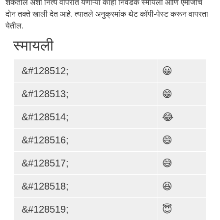
शकतील अशा नित्य वापरात येणाऱ्या काही निवडक स्मायली आणि एमोजींचे
दोन तक्ते खाली देत आहे. त्यातले अनुक्रमांक थेट कॉपी-पेस्ट करून वापरता
येतील.
स्मायली
&#128512;
😀
&#128513;
😁
&#128514;
😂
&#128516;
😄
&#128517;
😅
&#128518;
😆
&#128519;
😇