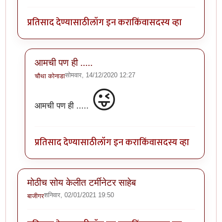
प्रतिसाद देण्यासाठी
लॉग इन करा
किंवा
सदस्य व्हा
आमची पण ही .....
सोमवार, 14/12/2020 12:27
चौथा कोनाडा
In reply to
ही माझी अट्यंट आवडती स्माय ली
by
अत्रुप्त आत
😜
आमची पण ही .....
प्रतिसाद देण्यासाठी
लॉग इन करा
किंवा
सदस्य व्हा
मोठीच सोय केलीत टर्मीनेटर साहेब
शनिवार, 02/01/2021 19:50
बाजीगर