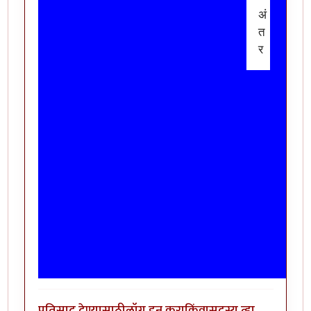
अं
त
र
प्रतिसाद देण्यासाठी
लॉग इन करा
किंवा
सदस्य व्हा