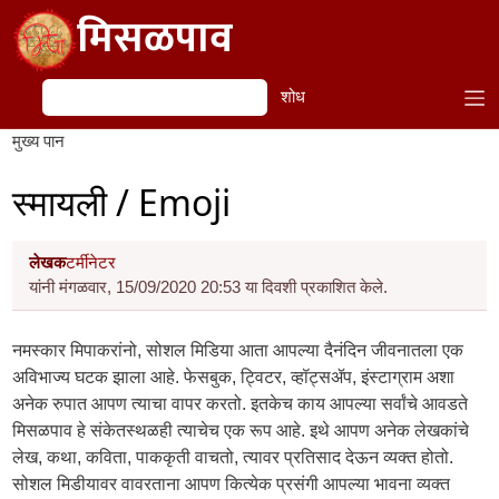
Skip to main content
मिसळपाव
शोध
शोध
मुख्य पान
स्मायली / Emoji
लेखक
टर्मीनेटर
यांनी मंगळवार, 15/09/2020 20:53 या दिवशी प्रकाशित केले.
नमस्कार मिपाकरांनो, सोशल मिडिया आता आपल्या दैनंदिन जीवनातला एक
अविभाज्य घटक झाला आहे. फेसबुक, ट्विटर, व्हॉट्सॲप, इंस्टाग्राम अशा
अनेक रुपात आपण त्याचा वापर करतो. इतकेच काय आपल्या सर्वांचे आवडते
मिसळपाव हे संकेतस्थळही त्याचेच एक रूप आहे. इथे आपण अनेक लेखकांचे
लेख, कथा, कविता, पाककृती वाचतो, त्यावर प्रतिसाद देऊन व्यक्त होतो.
सोशल मिडीयावर वावरताना आपण कित्येक प्रसंगी आपल्या भावना व्यक्त