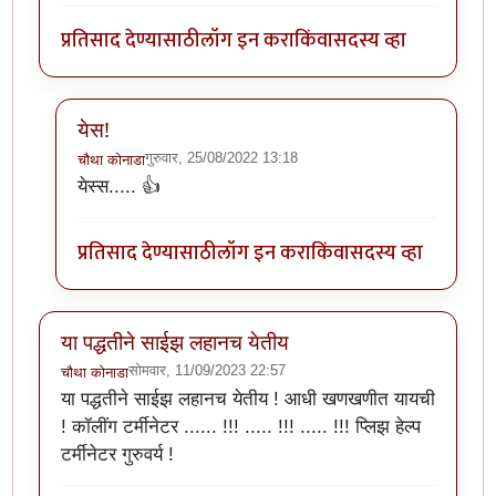
प्रतिसाद देण्यासाठी
लॉग इन करा
किंवा
सदस्य व्हा
येस!
गुरुवार, 25/08/2022 13:18
चौथा कोनाडा
In reply to
छान. आता माझे प्रतिसाद पण रंगीत होणार
by
ॲबस
येस्स..... 👍
प्रतिसाद देण्यासाठी
लॉग इन करा
किंवा
सदस्य व्हा
या पद्धतीने साईझ लहानच येतीय
सोमवार, 11/09/2023 22:57
चौथा कोनाडा
या पद्धतीने साईझ लहानच येतीय ! आधी खणखणीत यायची
! कॉलींग टर्मीनेटर ...... !!! ..... !!! ..... !!! प्लिझ हेल्प
टर्मीनेटर गुरुवर्य !