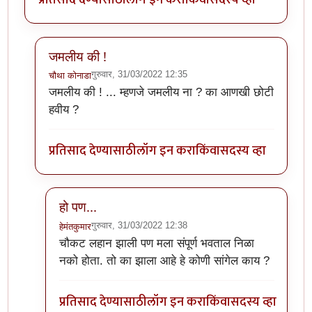
जमलीय की !
गुरुवार, 31/03/2022 12:35
चौथा कोनाडा
In reply to
चाचणी
by
हेमंतकुमार
जमलीय की ! ... म्हणजे जमलीय ना ? का आणखी छोटी
हवीय ?
प्रतिसाद देण्यासाठी
लॉग इन करा
किंवा
सदस्य व्हा
हो पण...
गुरुवार, 31/03/2022 12:38
हेमंतकुमार
In reply to
जमलीय की !
by
चौथा कोनाडा
चौकट लहान झाली पण मला संपूर्ण भवताल निळा
नको होता. तो का झाला आहे हे कोणी सांगेल काय ?
प्रतिसाद देण्यासाठी
लॉग इन करा
किंवा
सदस्य व्हा