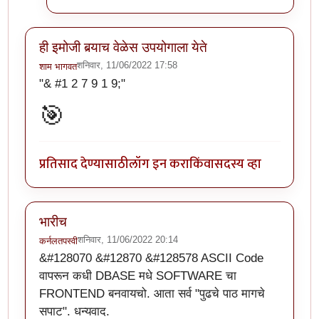
ही इमोजी बर्‍याच वेळेस उपयोगाला येते
शनिवार, 11/06/2022 17:58
शाम भागवत
"& #1 2 7 9 1 9;"
🎯
प्रतिसाद देण्यासाठी
लॉग इन करा
किंवा
सदस्य व्हा
भारीच
शनिवार, 11/06/2022 20:14
कर्नलतपस्वी
&#128070 &#12870 &#128578 ASCII Code
वापरून कधी DBASE मधे SOFTWARE चा
FRONTEND बनवायचो. आता सर्व "पुढचे पाठ मागचे
सपाट". धन्यवाद.