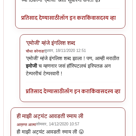
च्या ठिकाणी 'एमोजी' अशी सुधारणा करतो 👍
प्रतिसाद देण्यासाठी
लॉग इन करा
किंवा
सदस्य व्हा
'एमोजी' म्हंजे इंगलिश शब्द
बुधवार, 18/11/2020 12:51
चौथा कोनाडा
In reply to
@नचिकेत जवखेडकर
by
टर्मीनेटर
'एमोजी' म्हंजे इंगलिश शब्द झाला ! पण, आम्ही मराठीत
इमोजी
च म्हणनार जसं हॉस्पिटलचं इस्पितळ अन
टेम्पररीचं टेम्परवारी !
प्रतिसाद देण्यासाठी
लॉग इन करा
किंवा
सदस्य व्हा
ही माझी अट्यंट आवडती स्माय ली
सोमवार, 14/12/2020 10:57
अत्रुप्त आत्मा
ही माझी अट्यंट आवडती स्माय ली 😛