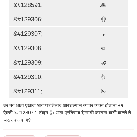
&#128591;
🙏
&#129306;
🤚
&#129307;
🤛
&#129308;
🤜
&#129309;
🤝
&#129310;
🤞
&#129311;
🤟
तर मग आता एखादा धागा/प्रतिसाद आवडल्यास त्यावर व्यक्त होताना +१
ऐवजी &#128077; टंकून 👍 असा प्रतिसाद देण्याची कल्पना कशी वाटते ते
जरूर कळवा 😉