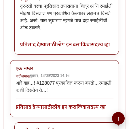
In reply to
सुमो यांनी दिलेला h1 to tag
by
कंजूस
दुरुस्ती वरचा प्रतिसाद तपासताना चित्र आणि स्माईली
मोठ्या दिसतात पण प्रकाशित केल्यावर लहानच दिसते
आहे. असो. यात सुधारणा म्हणजे पाच दहा स्माईलींची
ओळ टाकणे.
प्रतिसाद देण्यासाठी
लॉग इन करा
किंवा
सदस्य व्हा
एक नम्बर
बुधवार, 13/09/2023 14:16
पाटीलभाऊ
आरे वाह...! #128077 प्रकाशित करुन बघतो...स्माइली
कशी दिसतेय ते...!
प्रतिसाद देण्यासाठी
लॉग इन करा
किंवा
सदस्य व्हा
↑