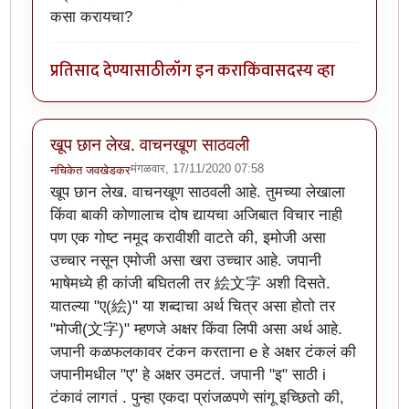
कसा करायचा?
प्रतिसाद देण्यासाठी
लॉग इन करा
किंवा
सदस्य व्हा
खूप छान लेख. वाचनखूण साठवली
मंगळवार, 17/11/2020 07:58
नचिकेत जवखेडकर
खूप छान लेख. वाचनखूण साठवली आहे. तुमच्या लेखाला
किंवा बाकी कोणालाच दोष द्यायचा अजिबात विचार नाही
पण एक गोष्ट नमूद करावीशी वाटते की, इमोजी असा
उच्चार नसून एमोजी असा खरा उच्चार आहे. जपानी
भाषेमध्ये ही कांजी बघितली तर 絵文字 अशी दिसते.
यातल्या "ए(絵)" या शब्दाचा अर्थ चित्र असा होतो तर
"मोजी(文字)" म्हणजे अक्षर किंवा लिपी असा अर्थ आहे.
जपानी कळफलकावर टंकन करताना e हे अक्षर टंकलं की
जपानीमधील "ए" हे अक्षर उमटतं. जपानी "इ" साठी i
टंकावं लागतं . पुन्हा एकदा प्रांजळपणे सांगू इच्छितो की,