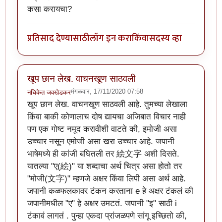
कसा करायचा?
प्रतिसाद देण्यासाठी
लॉग इन करा
किंवा
सदस्य व्हा
खूप छान लेख. वाचनखूण साठवली
मंगळवार, 17/11/2020 07:58
नचिकेत जवखेडकर
खूप छान लेख. वाचनखूण साठवली आहे. तुमच्या लेखाला
किंवा बाकी कोणालाच दोष द्यायचा अजिबात विचार नाही
पण एक गोष्ट नमूद करावीशी वाटते की, इमोजी असा
उच्चार नसून एमोजी असा खरा उच्चार आहे. जपानी
भाषेमध्ये ही कांजी बघितली तर 絵文字 अशी दिसते.
यातल्या "ए(絵)" या शब्दाचा अर्थ चित्र असा होतो तर
"मोजी(文字)" म्हणजे अक्षर किंवा लिपी असा अर्थ आहे.
जपानी कळफलकावर टंकन करताना e हे अक्षर टंकलं की
जपानीमधील "ए" हे अक्षर उमटतं. जपानी "इ" साठी i
टंकावं लागतं . पुन्हा एकदा प्रांजळपणे सांगू इच्छितो की,