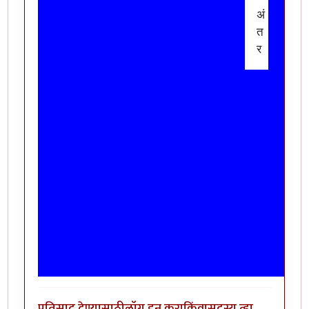
अं
त
र
प्रतिसाद देण्यासाठी
लॉग इन करा
किंवा
सदस्य व्हा