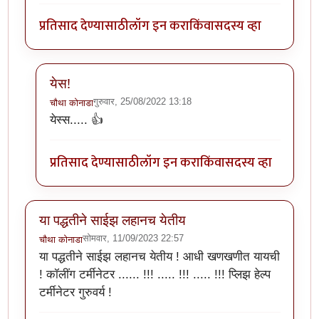
प्रतिसाद देण्यासाठी
लॉग इन करा
किंवा
सदस्य व्हा
येस!
गुरुवार, 25/08/2022 13:18
चौथा कोनाडा
In reply to
छान. आता माझे प्रतिसाद पण रंगीत होणार
by
ॲबस
येस्स..... 👍
प्रतिसाद देण्यासाठी
लॉग इन करा
किंवा
सदस्य व्हा
या पद्धतीने साईझ लहानच येतीय
सोमवार, 11/09/2023 22:57
चौथा कोनाडा
या पद्धतीने साईझ लहानच येतीय ! आधी खणखणीत यायची
! कॉलींग टर्मीनेटर ...... !!! ..... !!! ..... !!! प्लिझ हेल्प
टर्मीनेटर गुरुवर्य !