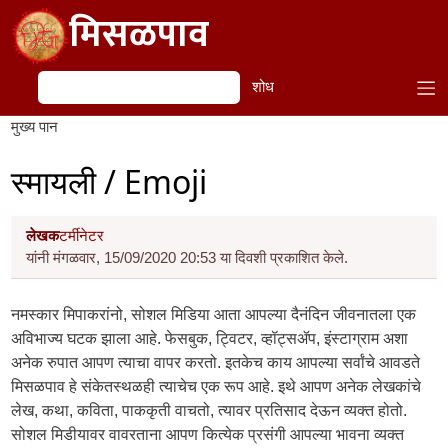
Skip to main content
मिसळपाव
शोध
शोध
मुख्य पान
स्मायली / Emoji
लेखक
टर्मीनेटर
यांनी मंगळवार, 15/09/2020 20:53 या दिवशी प्रकाशित केले.
नमस्कार मिपाकरांनो, सोशल मिडिया आता आपल्या दैनंदिन जीवनातला एक
अविभाज्य घटक झाला आहे. फेसबुक, ट्विटर, व्हॉट्सॲप, इंस्टाग्राम अशा
अनेक रुपात आपण त्याचा वापर करतो. इतकेच काय आपल्या सर्वांचे आवडते
मिसळपाव हे संकेतस्थळही त्याचेच एक रूप आहे. इथे आपण अनेक लेखकांचे
लेख, कथा, कविता, पाककृती वाचतो, त्यावर प्रतिसाद देऊन व्यक्त होतो.
सोशल मिडीयावर वावरताना आपण कित्येक प्रसंगी आपल्या भावना व्यक्त