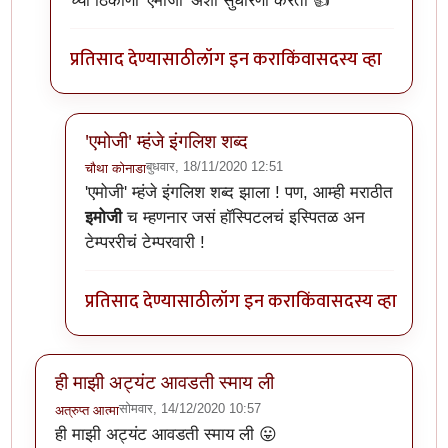
च्या ठिकाणी 'एमोजी' अशी सुधारणा करतो 👍
प्रतिसाद देण्यासाठी
लॉग इन करा
किंवा
सदस्य व्हा
'एमोजी' म्हंजे इंगलिश शब्द
बुधवार, 18/11/2020 12:51
चौथा कोनाडा
In reply to
@नचिकेत जवखेडकर
by
टर्मीनेटर
'एमोजी' म्हंजे इंगलिश शब्द झाला ! पण, आम्ही मराठीत
इमोजी
च म्हणनार जसं हॉस्पिटलचं इस्पितळ अन
टेम्पररीचं टेम्परवारी !
प्रतिसाद देण्यासाठी
लॉग इन करा
किंवा
सदस्य व्हा
ही माझी अट्यंट आवडती स्माय ली
सोमवार, 14/12/2020 10:57
अत्रुप्त आत्मा
ही माझी अट्यंट आवडती स्माय ली 😛