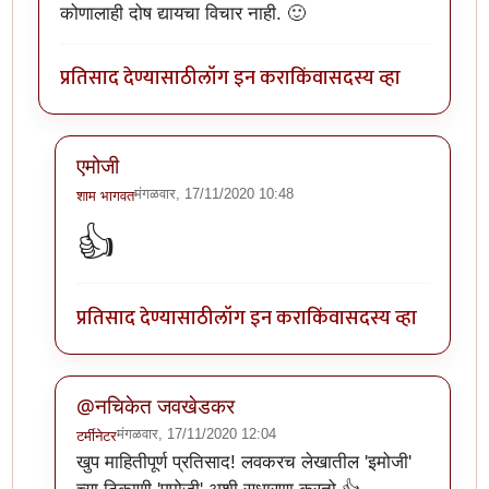
कोणालाही दोष द्यायचा विचार नाही. 🙂
प्रतिसाद देण्यासाठी
लॉग इन करा
किंवा
सदस्य व्हा
एमोजी
मंगळवार, 17/11/2020 10:48
शाम भागवत
In reply to
खूप छान लेख. वाचनखूण साठवली
by
नचिकेत ज
👍
प्रतिसाद देण्यासाठी
लॉग इन करा
किंवा
सदस्य व्हा
@नचिकेत जवखेडकर
मंगळवार, 17/11/2020 12:04
टर्मीनेटर
In reply to
खूप छान लेख. वाचनखूण साठवली
by
नचिकेत ज
खुप माहितीपूर्ण प्रतिसाद! लवकरच लेखातील 'इमोजी'