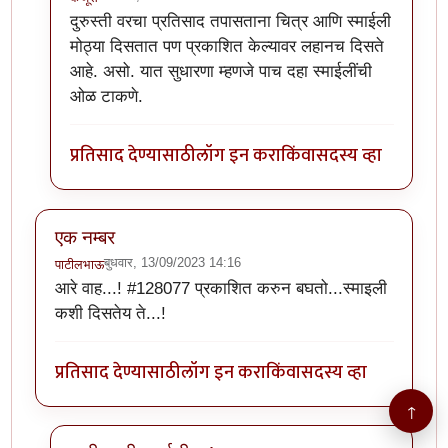
In reply to
सुमो यांनी दिलेला h1 to tag
by
कंजूस
दुरुस्ती वरचा प्रतिसाद तपासताना चित्र आणि स्माईली
मोठ्या दिसतात पण प्रकाशित केल्यावर लहानच दिसते
आहे. असो. यात सुधारणा म्हणजे पाच दहा स्माईलींची
ओळ टाकणे.
प्रतिसाद देण्यासाठी
लॉग इन करा
किंवा
सदस्य व्हा
एक नम्बर
बुधवार, 13/09/2023 14:16
पाटीलभाऊ
आरे वाह...! #128077 प्रकाशित करुन बघतो...स्माइली
कशी दिसतेय ते...!
प्रतिसाद देण्यासाठी
लॉग इन करा
किंवा
सदस्य व्हा
↑