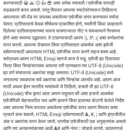
करण्यासाठी 😀 🙏 🙂 👍 😎 अशा अनेक स्मायली / एमोजींचा वापरही
सढळहस्ते करत असतो. परंतु मिपावर आपल्या स्मार्टफोनवरून लिहिताना
आपल्याला की-पॅड वर उपलब्ध असलेल्या एमोजींचा वापर करण्यावर मर्यादा
येतात. प्रतिसादाचे केवळ शीर्षकच प्रकाशित होणे, गमतीनी किंवा उपहासाने
दिलेल्या प्रतिसादामागच्या भावना वाचणाऱ्याला नीट न समजल्याने गैरसमज
होणे अशा समस्या उद्भवतात. ते टाळण्यासाठी आपण :), :P, :( अशा वर्णाक्षरांचा
वापर करतो. आपल्या लेखनात किंवा प्रतिसादात आकर्षक अशा इमोजी
दर्शवण्यासाठी आपल्याला HTML एमोजींचा वापर करणे सहज शक्य आहे.
सर्वप्रथम आपण HTML Emoji म्हणजे काय ते पाहू. एमोजी ह्या दिसायला
चित्र किंवा चिन्हांसारख्या असल्या तरी प्रत्यक्षात त्या UTF-8 (Unicode)
ह्या वर्ण संचातल्या अक्षरांचा समूह असतात. UTF-8 (Unicode) मध्ये
जगातल्या जवळपास सर्व अक्षरांचा आणि चिन्हांचा अंतर्भाव आहे. आपण आज
मरठी अथवा ईतर भारतीय भाषांमध्ये जे लिहितो, वाचतो ती ह्या UTF-8
(Unicode) चीच कृपा! आता आपण पाहूयात की अशा हजारो आकर्षक
एमोजींपैकी चेहऱ्यावरील भाव आणि हाताने किंवा हाताच्या बोटांनी केलेले निर्देश
अशा आपल्या नित्य वापरात असलेल्या एमोजींचा वापर आपण मिपावर कशा
प्रकारे करू शकतो. HTML Emoji दर्शवण्यासाठी
&, #, ;
आणि इंग्रजीतील
अंक व अक्षरांचा वापर केला जातो. प्रत्येक एमोजीसाठी एक अनुक्रमांक असतो
आणि त्या अनुक्रमांकाच्या आधी
&#
आणि नंतर
;
जोडावे लागते. उदाहरणार्थ