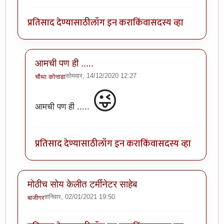
प्रतिसाद देण्यासाठी
लॉग इन करा
किंवा
सदस्य व्हा
आमची पण ही .....
सोमवार, 14/12/2020 12:27
चौथा कोनाडा
In reply to
ही माझी अट्यंट आवडती स्माय ली
by
अत्रुप्त आत
😜
आमची पण ही .....
प्रतिसाद देण्यासाठी
लॉग इन करा
किंवा
सदस्य व्हा
मोठीच सोय केलीत टर्मीनेटर साहेब
शनिवार, 02/01/2021 19:50
बाजीगर