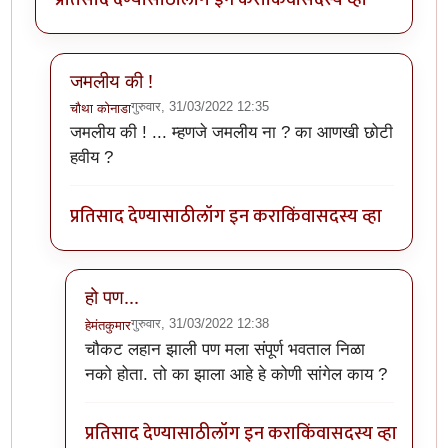
जमलीय की !
गुरुवार, 31/03/2022 12:35
चौथा कोनाडा
In reply to
चाचणी
by
हेमंतकुमार
जमलीय की ! ... म्हणजे जमलीय ना ? का आणखी छोटी
हवीय ?
प्रतिसाद देण्यासाठी
लॉग इन करा
किंवा
सदस्य व्हा
हो पण...
गुरुवार, 31/03/2022 12:38
हेमंतकुमार
In reply to
जमलीय की !
by
चौथा कोनाडा
चौकट लहान झाली पण मला संपूर्ण भवताल निळा
नको होता. तो का झाला आहे हे कोणी सांगेल काय ?
प्रतिसाद देण्यासाठी
लॉग इन करा
किंवा
सदस्य व्हा