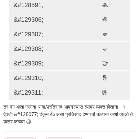
&#128591;
🙏
&#129306;
🤚
&#129307;
🤛
&#129308;
🤜
&#129309;
🤝
&#129310;
🤞
&#129311;
🤟
तर मग आता एखादा धागा/प्रतिसाद आवडल्यास त्यावर व्यक्त होताना +१
ऐवजी &#128077; टंकून 👍 असा प्रतिसाद देण्याची कल्पना कशी वाटते ते
जरूर कळवा 😉