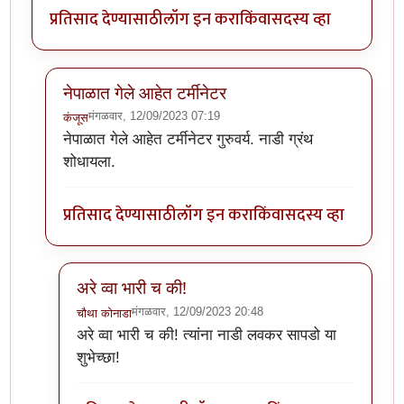
प्रतिसाद देण्यासाठी
लॉग इन करा
किंवा
सदस्य व्हा
नेपाळात गेले आहेत टर्मीनेटर
मंगळवार, 12/09/2023 07:19
कंजूस
In reply to
या पद्धतीने साईझ लहानच येतीय
by
चौथा कोनाडा
नेपाळात गेले आहेत टर्मीनेटर गुरुवर्य. नाडी ग्रंथ
शोधायला.
प्रतिसाद देण्यासाठी
लॉग इन करा
किंवा
सदस्य व्हा
अरे व्वा भारी च की!
मंगळवार, 12/09/2023 20:48
चौथा कोनाडा
In reply to
नेपाळात गेले आहेत टर्मीनेटर
by
कंजूस
अरे व्वा भारी च की! त्यांना नाडी लवकर सापडो या
शुभेच्छा!