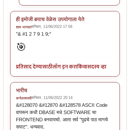
ही इमोजी बर्‍याच वेळेस उपयोगाला येते
शनिवार, 11/06/2022 17:58
शाम भागवत
"& #1 2 7 9 1 9;"
🎯
प्रतिसाद देण्यासाठी
लॉग इन करा
किंवा
सदस्य व्हा
भारीच
शनिवार, 11/06/2022 20:14
कर्नलतपस्वी
&#128070 &#12870 &#128578 ASCII Code
वापरून कधी DBASE मधे SOFTWARE चा
FRONTEND बनवायचो. आता सर्व "पुढचे पाठ मागचे
सपाट". धन्यवाद.