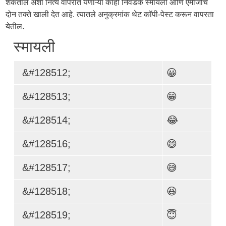
शकतील अशा नित्य वापरात येणाऱ्या काही निवडक स्मायली आणि एमोजींचे
दोन तक्ते खाली देत आहे. त्यातले अनुक्रमांक थेट कॉपी-पेस्ट करून वापरता
येतील.
स्मायली
&#128512;
😀
&#128513;
😁
&#128514;
😂
&#128516;
😄
&#128517;
😅
&#128518;
😆
&#128519;
😇