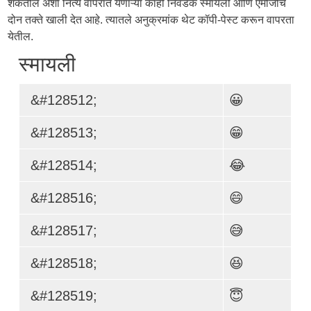
शकतील अशा नित्य वापरात येणाऱ्या काही निवडक स्मायली आणि एमोजींचे
दोन तक्ते खाली देत आहे. त्यातले अनुक्रमांक थेट कॉपी-पेस्ट करून वापरता
येतील.
स्मायली
&#128512;
😀
&#128513;
😁
&#128514;
😂
&#128516;
😄
&#128517;
😅
&#128518;
😆
&#128519;
😇