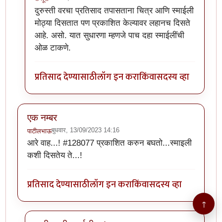
In reply to
सुमो यांनी दिलेला h1 to tag
by
कंजूस
दुरुस्ती वरचा प्रतिसाद तपासताना चित्र आणि स्माईली
मोठ्या दिसतात पण प्रकाशित केल्यावर लहानच दिसते
आहे. असो. यात सुधारणा म्हणजे पाच दहा स्माईलींची
ओळ टाकणे.
प्रतिसाद देण्यासाठी
लॉग इन करा
किंवा
सदस्य व्हा
एक नम्बर
बुधवार, 13/09/2023 14:16
पाटीलभाऊ
आरे वाह...! #128077 प्रकाशित करुन बघतो...स्माइली
कशी दिसतेय ते...!
प्रतिसाद देण्यासाठी
लॉग इन करा
किंवा
सदस्य व्हा
↑