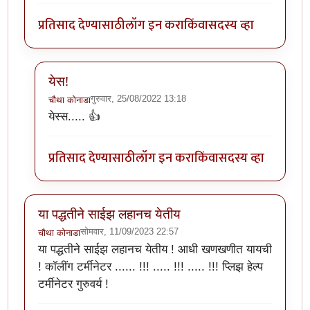
प्रतिसाद देण्यासाठी
लॉग इन करा
किंवा
सदस्य व्हा
येस!
गुरुवार, 25/08/2022 13:18
चौथा कोनाडा
In reply to
छान. आता माझे प्रतिसाद पण रंगीत होणार
by
ॲबस
येस्स..... 👍
प्रतिसाद देण्यासाठी
लॉग इन करा
किंवा
सदस्य व्हा
या पद्धतीने साईझ लहानच येतीय
सोमवार, 11/09/2023 22:57
चौथा कोनाडा
या पद्धतीने साईझ लहानच येतीय ! आधी खणखणीत यायची
! कॉलींग टर्मीनेटर ...... !!! ..... !!! ..... !!! प्लिझ हेल्प
टर्मीनेटर गुरुवर्य !