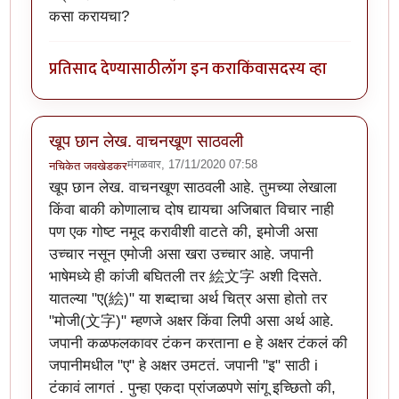
कसा करायचा?
प्रतिसाद देण्यासाठी
लॉग इन करा
किंवा
सदस्य व्हा
खूप छान लेख. वाचनखूण साठवली
मंगळवार, 17/11/2020 07:58
नचिकेत जवखेडकर
खूप छान लेख. वाचनखूण साठवली आहे. तुमच्या लेखाला
किंवा बाकी कोणालाच दोष द्यायचा अजिबात विचार नाही
पण एक गोष्ट नमूद करावीशी वाटते की, इमोजी असा
उच्चार नसून एमोजी असा खरा उच्चार आहे. जपानी
भाषेमध्ये ही कांजी बघितली तर 絵文字 अशी दिसते.
यातल्या "ए(絵)" या शब्दाचा अर्थ चित्र असा होतो तर
"मोजी(文字)" म्हणजे अक्षर किंवा लिपी असा अर्थ आहे.
जपानी कळफलकावर टंकन करताना e हे अक्षर टंकलं की
जपानीमधील "ए" हे अक्षर उमटतं. जपानी "इ" साठी i
टंकावं लागतं . पुन्हा एकदा प्रांजळपणे सांगू इच्छितो की,