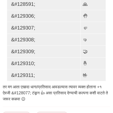
&#128591;
🙏
&#129306;
🤚
&#129307;
🤛
&#129308;
🤜
&#129309;
🤝
&#129310;
🤞
&#129311;
🤟
तर मग आता एखादा धागा/प्रतिसाद आवडल्यास त्यावर व्यक्त होताना +१
ऐवजी &#128077; टंकून 👍 असा प्रतिसाद देण्याची कल्पना कशी वाटते ते
जरूर कळवा 😉