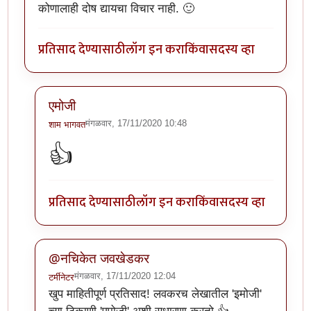
कोणालाही दोष द्यायचा विचार नाही. 🙂
प्रतिसाद देण्यासाठी
लॉग इन करा
किंवा
सदस्य व्हा
एमोजी
मंगळवार, 17/11/2020 10:48
शाम भागवत
In reply to
खूप छान लेख. वाचनखूण साठवली
by
नचिकेत ज
👍
प्रतिसाद देण्यासाठी
लॉग इन करा
किंवा
सदस्य व्हा
@नचिकेत जवखेडकर
मंगळवार, 17/11/2020 12:04
टर्मीनेटर
In reply to
खूप छान लेख. वाचनखूण साठवली
by
नचिकेत ज
खुप माहितीपूर्ण प्रतिसाद! लवकरच लेखातील 'इमोजी'