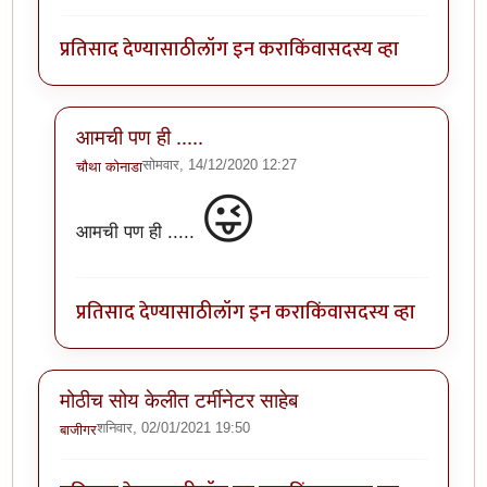
प्रतिसाद देण्यासाठी
लॉग इन करा
किंवा
सदस्य व्हा
आमची पण ही .....
सोमवार, 14/12/2020 12:27
चौथा कोनाडा
In reply to
ही माझी अट्यंट आवडती स्माय ली
by
अत्रुप्त आत
😜
आमची पण ही .....
प्रतिसाद देण्यासाठी
लॉग इन करा
किंवा
सदस्य व्हा
मोठीच सोय केलीत टर्मीनेटर साहेब
शनिवार, 02/01/2021 19:50
बाजीगर