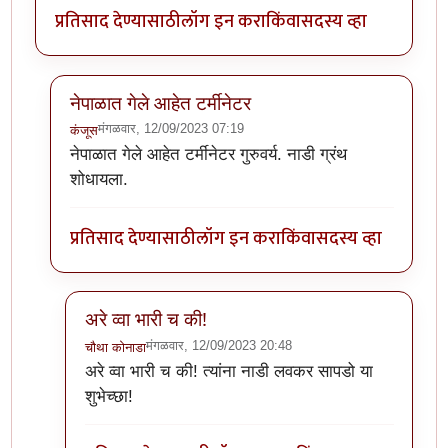
प्रतिसाद देण्यासाठी
लॉग इन करा
किंवा
सदस्य व्हा
नेपाळात गेले आहेत टर्मीनेटर
मंगळवार, 12/09/2023 07:19
कंजूस
In reply to
या पद्धतीने साईझ लहानच येतीय
by
चौथा कोनाडा
नेपाळात गेले आहेत टर्मीनेटर गुरुवर्य. नाडी ग्रंथ
शोधायला.
प्रतिसाद देण्यासाठी
लॉग इन करा
किंवा
सदस्य व्हा
अरे व्वा भारी च की!
मंगळवार, 12/09/2023 20:48
चौथा कोनाडा
In reply to
नेपाळात गेले आहेत टर्मीनेटर
by
कंजूस
अरे व्वा भारी च की! त्यांना नाडी लवकर सापडो या
शुभेच्छा!