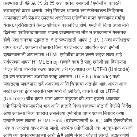
करण्यासाठी 😀 🙏 🙂 👍 😎 अशा अनेक स्मायली / एमोजींचा वापरही
सढळहस्ते करत असतो. परंतु मिपावर आपल्या स्मार्टफोनवरून लिहिताना
आपल्याला की-पॅड वर उपलब्ध असलेल्या एमोजींचा वापर करण्यावर मर्यादा
येतात. प्रतिसादाचे केवळ शीर्षकच प्रकाशित होणे, गमतीनी किंवा उपहासाने
दिलेल्या प्रतिसादामागच्या भावना वाचणाऱ्याला नीट न समजल्याने गैरसमज
होणे अशा समस्या उद्भवतात. ते टाळण्यासाठी आपण :), :P, :( अशा वर्णाक्षरांचा
वापर करतो. आपल्या लेखनात किंवा प्रतिसादात आकर्षक अशा इमोजी
दर्शवण्यासाठी आपल्याला HTML एमोजींचा वापर करणे सहज शक्य आहे.
सर्वप्रथम आपण HTML Emoji म्हणजे काय ते पाहू. एमोजी ह्या दिसायला
चित्र किंवा चिन्हांसारख्या असल्या तरी प्रत्यक्षात त्या UTF-8 (Unicode)
ह्या वर्ण संचातल्या अक्षरांचा समूह असतात. UTF-8 (Unicode) मध्ये
जगातल्या जवळपास सर्व अक्षरांचा आणि चिन्हांचा अंतर्भाव आहे. आपण आज
मरठी अथवा ईतर भारतीय भाषांमध्ये जे लिहितो, वाचतो ती ह्या UTF-8
(Unicode) चीच कृपा! आता आपण पाहूयात की अशा हजारो आकर्षक
एमोजींपैकी चेहऱ्यावरील भाव आणि हाताने किंवा हाताच्या बोटांनी केलेले निर्देश
अशा आपल्या नित्य वापरात असलेल्या एमोजींचा वापर आपण मिपावर कशा
प्रकारे करू शकतो. HTML Emoji दर्शवण्यासाठी
&, #, ;
आणि इंग्रजीतील
अंक व अक्षरांचा वापर केला जातो. प्रत्येक एमोजीसाठी एक अनुक्रमांक असतो
आणि त्या अनुक्रमांकाच्या आधी
&#
आणि नंतर
;
जोडावे लागते. उदाहरणार्थ