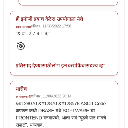
ही इमोजी बर्‍याच वेळेस उपयोगाला येते
शनिवार, 11/06/2022 17:58
शाम भागवत
"& #1 2 7 9 1 9;"
🎯
प्रतिसाद देण्यासाठी
लॉग इन करा
किंवा
सदस्य व्हा
भारीच
शनिवार, 11/06/2022 20:14
कर्नलतपस्वी
&#128070 &#12870 &#128578 ASCII Code
वापरून कधी DBASE मधे SOFTWARE चा
FRONTEND बनवायचो. आता सर्व "पुढचे पाठ मागचे
सपाट". धन्यवाद.