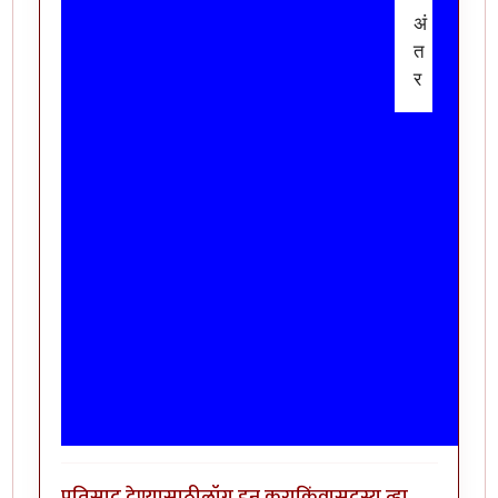
अं
त
र
प्रतिसाद देण्यासाठी
लॉग इन करा
किंवा
सदस्य व्हा