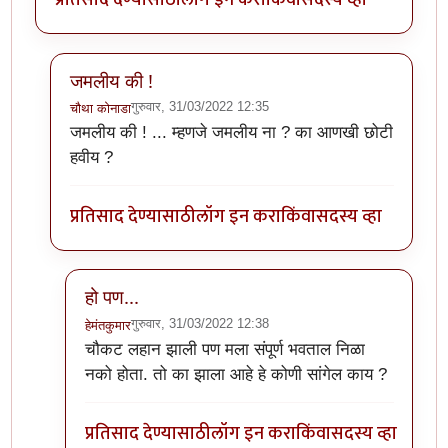
जमलीय की !
गुरुवार, 31/03/2022 12:35
चौथा कोनाडा
In reply to
चाचणी
by
हेमंतकुमार
जमलीय की ! ... म्हणजे जमलीय ना ? का आणखी छोटी
हवीय ?
प्रतिसाद देण्यासाठी
लॉग इन करा
किंवा
सदस्य व्हा
हो पण...
गुरुवार, 31/03/2022 12:38
हेमंतकुमार
In reply to
जमलीय की !
by
चौथा कोनाडा
चौकट लहान झाली पण मला संपूर्ण भवताल निळा
नको होता. तो का झाला आहे हे कोणी सांगेल काय ?
प्रतिसाद देण्यासाठी
लॉग इन करा
किंवा
सदस्य व्हा