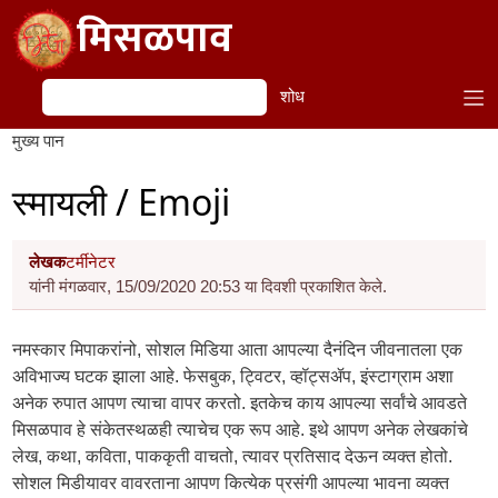
Skip to main content
मिसळपाव
शोध
शोध
मुख्य पान
स्मायली / Emoji
लेखक
टर्मीनेटर
यांनी मंगळवार, 15/09/2020 20:53 या दिवशी प्रकाशित केले.
नमस्कार मिपाकरांनो, सोशल मिडिया आता आपल्या दैनंदिन जीवनातला एक
अविभाज्य घटक झाला आहे. फेसबुक, ट्विटर, व्हॉट्सॲप, इंस्टाग्राम अशा
अनेक रुपात आपण त्याचा वापर करतो. इतकेच काय आपल्या सर्वांचे आवडते
मिसळपाव हे संकेतस्थळही त्याचेच एक रूप आहे. इथे आपण अनेक लेखकांचे
लेख, कथा, कविता, पाककृती वाचतो, त्यावर प्रतिसाद देऊन व्यक्त होतो.
सोशल मिडीयावर वावरताना आपण कित्येक प्रसंगी आपल्या भावना व्यक्त