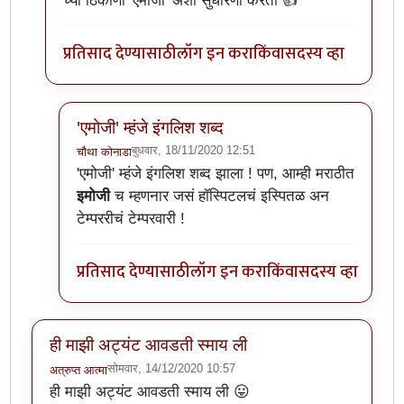
च्या ठिकाणी 'एमोजी' अशी सुधारणा करतो 👍
प्रतिसाद देण्यासाठी
लॉग इन करा
किंवा
सदस्य व्हा
'एमोजी' म्हंजे इंगलिश शब्द
बुधवार, 18/11/2020 12:51
चौथा कोनाडा
In reply to
@नचिकेत जवखेडकर
by
टर्मीनेटर
'एमोजी' म्हंजे इंगलिश शब्द झाला ! पण, आम्ही मराठीत
इमोजी
च म्हणनार जसं हॉस्पिटलचं इस्पितळ अन
टेम्पररीचं टेम्परवारी !
प्रतिसाद देण्यासाठी
लॉग इन करा
किंवा
सदस्य व्हा
ही माझी अट्यंट आवडती स्माय ली
सोमवार, 14/12/2020 10:57
अत्रुप्त आत्मा
ही माझी अट्यंट आवडती स्माय ली 😛