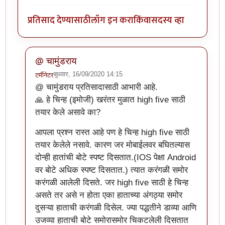
प्रतिसाद देण्यासाठी
लॉग इन करा
किंवा
सदस्य व्हा
@ चामुंडराय
बुधवार, 16/09/2020 14:15
टर्मीनेटर
In reply to
झकास काम झाले हे !
by
चामुंडराय
@ चामुंडराय प्रतिसादासाठी आभारी आहे.
🙏 हे चिन्ह (इमोजी) खरंतर मुळात high five साठी
तयार केले असावे का?
आपला प्रश्न रास्त आहे पण हे चिन्ह high five साठी
तयार केलेले नसावे. कारण जर मोबाईलवर बघितल्यास
दोन्ही हातांची बोटे स्पष्ट दिसतात.(IOS पेक्षा Android
वर बोटे अधिक स्पष्ट दिसतात.) त्यात करंगळी समोर
करंगळी आलेली दिसते. जर high five साठी हे चिन्ह
असते तर असे न होता एका हाताच्या अंगठ्या समोर
दुसऱ्या हाताची करंगळी दिसेल. ज्या पद्धतीने डाव्या आणि
उजव्या हाताची बोटे समोरासमोर चिकटलेली दिसतात