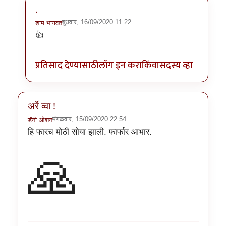
.
बुधवार, 16/09/2020 11:22
शाम भागवत
In reply to
अरे वा! छान माहिती!!
by
अथांग आकाश
👍
प्रतिसाद देण्यासाठी
लॉग इन करा
किंवा
सदस्य व्हा
अर्रे व्वा !
मंगळवार, 15/09/2020 22:54
डॅनी ओशन
हि फारच मोठी सोया झाली. फार्फार आभार.
🙏