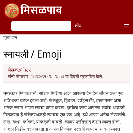
Skip to main content
मिसळपाव
शोध
शोध
मुख्य पान
स्मायली / Emoji
लेखक
टर्मीनेटर
यांनी मंगळवार, 15/09/2020 20:53 या दिवशी प्रकाशित केले.
नमस्कार मिपाकरांनो, सोशल मिडिया आता आपल्या दैनंदिन जीवनातला एक
अविभाज्य घटक झाला आहे. फेसबुक, ट्विटर, व्हॉट्सॲप, इंस्टाग्राम अशा
अनेक रुपात आपण त्याचा वापर करतो. इतकेच काय आपल्या सर्वांचे आवडते
मिसळपाव हे संकेतस्थळही त्याचेच एक रूप आहे. इथे आपण अनेक लेखकांचे
लेख, कथा, कविता, पाककृती वाचतो, त्यावर प्रतिसाद देऊन व्यक्त होतो.
सोशल मिडीयावर वावरताना आपण कित्येक प्रसंगी आपल्या भावना व्यक्त