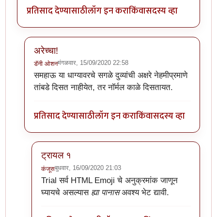
प्रतिसाद देण्यासाठी
लॉग इन करा
किंवा
सदस्य व्हा
अरेच्चा!
मंगळवार, 15/09/2020 22:58
डॅनी ओशन
In reply to
अर्रे व्वा !
by
डॅनी ओशन
समहाऊ या धाग्यावरचे सगळे दुव्यांची अक्षरे नेहमीप्रमाणे
तांबडे दिसत नाहीयेत, तर नॉर्मल काळे दिसतायत.
प्रतिसाद देण्यासाठी
लॉग इन करा
किंवा
सदस्य व्हा
ट्रायल १
बुधवार, 16/09/2020 21:03
कंजूस
In reply to
अरेच्चा!
by
डॅनी ओशन
Trial
सर्व HTML Emoji चे अनुक्रमांक जाणून
घ्यायचे असल्यास
ह्या पानास
अवश्य भेट द्यावी.