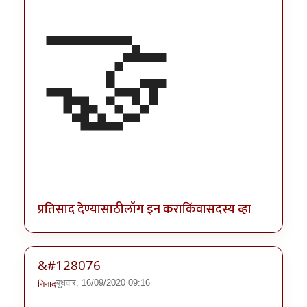
🤝
प्रतिसाद देण्यासाठी
लॉग इन करा
किंवा
सदस्य व्हा
&#128076
बुधवार, 16/09/2020 09:16
निनाद