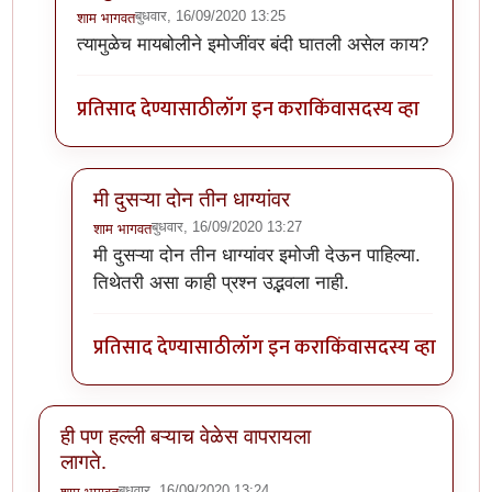
बुधवार, 16/09/2020 13:25
शाम भागवत
In reply to
या धाग्यावरिल प्रतिसादांचा व
by
प्रसाद_१९८२
त्यामुळेच मायबोलीने इमोजींवर बंदी घातली असेल काय?
प्रतिसाद देण्यासाठी
लॉग इन करा
किंवा
सदस्य व्हा
मी दुसऱ्या दोन तीन धाग्यांवर
बुधवार, 16/09/2020 13:27
शाम भागवत
In reply to
त्यामुळेच मायबोलीने इमोजींवर
by
शाम भागवत
मी दुसऱ्या दोन तीन धाग्यांवर इमोजी देऊन पाहिल्या.
तिथेतरी असा काही प्रश्न उद्भवला नाही.
प्रतिसाद देण्यासाठी
लॉग इन करा
किंवा
सदस्य व्हा
ही पण हल्ली बऱ्याच वेळेस वापरायला
लागते.
बुधवार, 16/09/2020 13:24