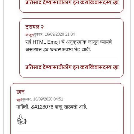
प्रतिसाद देण्यासाठी
लॉग इन करा
किंवा
सदस्य व्हा
ट्रायल २
बुधवार, 16/09/2020 21:04
कंजूस
In reply to
अरेच्चा!
by
डॅनी ओशन
सर्व HTML Emoji चे अनुक्रमांक जाणून घ्यायचे
असल्यास
ह्या पानास
अवश्य भेट द्यावी.
प्रतिसाद देण्यासाठी
लॉग इन करा
किंवा
सदस्य व्हा
छान
बुधवार, 16/09/2020 04:51
सुमो
माहिती. &#128076 वाखु साठवतो आहे.
👍