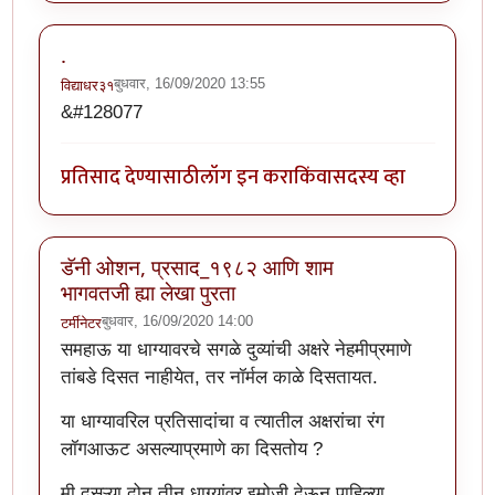
.
बुधवार, 16/09/2020 13:55
विद्याधर३१
&#128077
प्रतिसाद देण्यासाठी
लॉग इन करा
किंवा
सदस्य व्हा
डॅनी ओशन, प्रसाद_१९८२ आणि शाम
भागवतजी ह्या लेखा पुरता
बुधवार, 16/09/2020 14:00
टर्मीनेटर
समहाऊ या धाग्यावरचे सगळे दुव्यांची अक्षरे नेहमीप्रमाणे
तांबडे दिसत नाहीयेत, तर नॉर्मल काळे दिसतायत.
या धाग्यावरिल प्रतिसादांचा व त्यातील अक्षरांचा रंग
लॉगआऊट असल्याप्रमाणे का दिसतोय ?
मी दुसऱ्या दोन तीन धाग्यांवर इमोजी देऊन पाहिल्या.