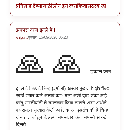
प्रतिसाद देण्यासाठी
लॉग इन करा
किंवा
सदस्य व्हा
झकास काम झाले हे !
बुधवार, 16/09/2020 05:20
चामुंडराय
🙏
🙏
झकास काम
झाले हे ! 🙏 हे चिन्ह (इमोजी) खरंतर मुळात high five
साठी तयार केले असावे का? मला अशी दाट शंका आहे
परंतु भारतीयांनी ते नमस्कार किंवा नमस्ते अशा अर्थाने
वापरायला सुरवात केली आहे. कारण एव्हढंच की हे चिन्ह
दोन हात जोडून केलेल्या नमस्कार किंवा नमस्ते सारखे
दिसते.