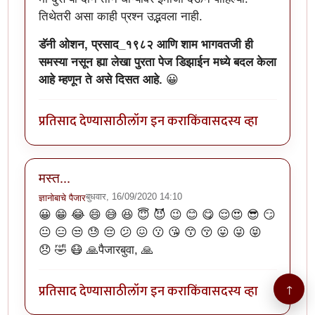
तिथेतरी असा काही प्रश्न उद्भवला नाही.
डॅनी ओशन, प्रसाद_१९८२ आणि शाम भागवतजी ही
समस्या नसून ह्या लेखा पुरता पेज डिझाईन मध्ये बदल केला
आहे म्हणून ते असे दिसत आहे.
😀
प्रतिसाद देण्यासाठी
लॉग इन करा
किंवा
सदस्य व्हा
मस्त...
बुधवार, 16/09/2020 14:10
ज्ञानोबाचे पैजार
😀 😁 😂 😄 😅 😆 😇 😈 😉 😊 😋 😌😍 😎 😏
😐 😑 😒 😓 😔 😕 😖 😗 😘 😙 😚 😛 😜 😝
😞 🤣 😷 🙏पैजारबुवा, 🙏
प्रतिसाद देण्यासाठी
लॉग इन करा
किंवा
सदस्य व्हा
↑