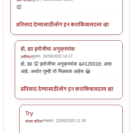
शाम भागवत
🤦
प्रतिसाद देण्यासाठी
लॉग इन करा
किंवा
सदस्य व्हा
हो, ह्या इमोजीचा अनुक्रमांक
बुधवार, 16/09/2020 14:27
टर्मीनेटर
In reply to
ही पण हल्ली बऱ्याच वेळेस वापरायला लागते.
by
शा
हो, ह्या 🤦 इमोजीचा अनुक्रमांक &#129318; असा
आहे. अर्थात तुम्ही तो मिळवला आहेच 😀
प्रतिसाद देण्यासाठी
लॉग इन करा
किंवा
सदस्य व्हा
Try
मंगळवार, 22/09/2020 11:18
संजय पाटिल
In reply to
हो, ह्या इमोजीचा अनुक्रमांक
by
टर्मीनेटर