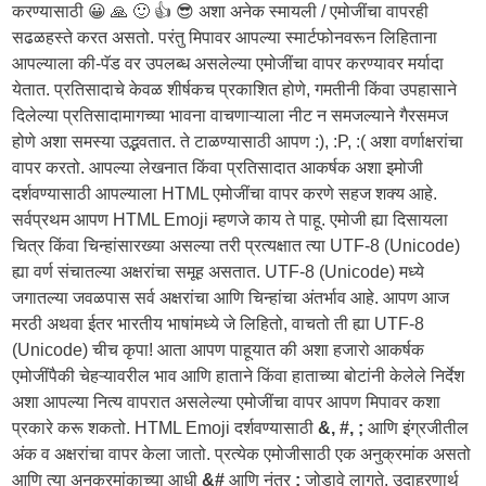
करण्यासाठी 😀 🙏 🙂 👍 😎 अशा अनेक स्मायली / एमोजींचा वापरही
सढळहस्ते करत असतो. परंतु मिपावर आपल्या स्मार्टफोनवरून लिहिताना
आपल्याला की-पॅड वर उपलब्ध असलेल्या एमोजींचा वापर करण्यावर मर्यादा
येतात. प्रतिसादाचे केवळ शीर्षकच प्रकाशित होणे, गमतीनी किंवा उपहासाने
दिलेल्या प्रतिसादामागच्या भावना वाचणाऱ्याला नीट न समजल्याने गैरसमज
होणे अशा समस्या उद्भवतात. ते टाळण्यासाठी आपण :), :P, :( अशा वर्णाक्षरांचा
वापर करतो. आपल्या लेखनात किंवा प्रतिसादात आकर्षक अशा इमोजी
दर्शवण्यासाठी आपल्याला HTML एमोजींचा वापर करणे सहज शक्य आहे.
सर्वप्रथम आपण HTML Emoji म्हणजे काय ते पाहू. एमोजी ह्या दिसायला
चित्र किंवा चिन्हांसारख्या असल्या तरी प्रत्यक्षात त्या UTF-8 (Unicode)
ह्या वर्ण संचातल्या अक्षरांचा समूह असतात. UTF-8 (Unicode) मध्ये
जगातल्या जवळपास सर्व अक्षरांचा आणि चिन्हांचा अंतर्भाव आहे. आपण आज
मरठी अथवा ईतर भारतीय भाषांमध्ये जे लिहितो, वाचतो ती ह्या UTF-8
(Unicode) चीच कृपा! आता आपण पाहूयात की अशा हजारो आकर्षक
एमोजींपैकी चेहऱ्यावरील भाव आणि हाताने किंवा हाताच्या बोटांनी केलेले निर्देश
अशा आपल्या नित्य वापरात असलेल्या एमोजींचा वापर आपण मिपावर कशा
प्रकारे करू शकतो. HTML Emoji दर्शवण्यासाठी
&, #, ;
आणि इंग्रजीतील
अंक व अक्षरांचा वापर केला जातो. प्रत्येक एमोजीसाठी एक अनुक्रमांक असतो
आणि त्या अनुक्रमांकाच्या आधी
&#
आणि नंतर
;
जोडावे लागते. उदाहरणार्थ