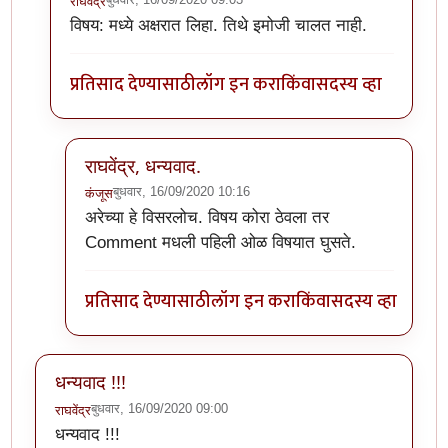
राघवेंद्र
In reply to
The website encountered an
by
कंजूस
विषय: मध्ये अक्षरात लिहा. तिथे इमोजी चालत नाही.
प्रतिसाद देण्यासाठी
लॉग इन करा
किंवा
सदस्य व्हा
राघवेंद्र, धन्यवाद.
बुधवार, 16/09/2020 10:16
कंजूस
In reply to
विषय: मध्ये अक्षरात लिहा.
by
राघवेंद्र
अरेच्या हे विसरलोच. विषय कोरा ठेवला तर
Comment मधली पहिली ओळ विषयात घुसते.
प्रतिसाद देण्यासाठी
लॉग इन करा
किंवा
सदस्य व्हा
धन्यवाद !!!
बुधवार, 16/09/2020 09:00
राघवेंद्र
धन्यवाद !!!