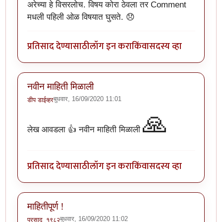
अरेच्या हे विसरलोच. विषय कोरा ठेवला तर Comment
मधली पहिली ओळ विषयात घुसते. 😞
प्रतिसाद देण्यासाठी
लॉग इन करा
किंवा
सदस्य व्हा
नवीन माहिती मिळाली
बुधवार, 16/09/2020 11:01
डीप डाईव्हर
🙏
लेख आवडला 👍 नवीन माहिती मिळाली
प्रतिसाद देण्यासाठी
लॉग इन करा
किंवा
सदस्य व्हा
माहितीपूर्ण !
बुधवार, 16/09/2020 11:02
प्रसाद_१९८२