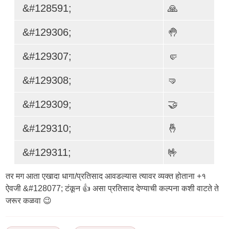
&#128591;
🙏
&#129306;
🤚
&#129307;
🤛
&#129308;
🤜
&#129309;
🤝
&#129310;
🤞
&#129311;
🤟
तर मग आता एखादा धागा/प्रतिसाद आवडल्यास त्यावर व्यक्त होताना +१
ऐवजी &#128077; टंकून 👍 असा प्रतिसाद देण्याची कल्पना कशी वाटते ते
जरूर कळवा 😉