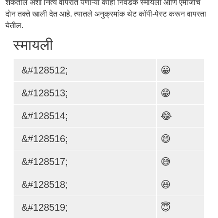
शकतील अशा नित्य वापरात येणाऱ्या काही निवडक स्मायली आणि एमोजींचे
दोन तक्ते खाली देत आहे. त्यातले अनुक्रमांक थेट कॉपी-पेस्ट करून वापरता
येतील.
स्मायली
&#128512;
😀
&#128513;
😁
&#128514;
😂
&#128516;
😄
&#128517;
😅
&#128518;
😆
&#128519;
😇