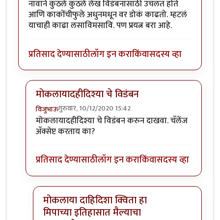
नावाने कुठले कुठले लेख विडंबनासाठी उचलत होते
आणि काकोंचीफुले अधुनमधून वर डोकं काढतो. म्हटलं
याचाही काढा लसाविमसावि. पण प्रयत्न बरा आहे.
प्रतिसाद देण्यासाठी
लॉग इन करा
किंवा
सदस्य व्हा
मोकलायादहीदिश्या चे विडंबन
गुरुवार, 10/12/2020 15:42
विजुभाऊ
In reply to
लसावी मसावि
by
कंजूस
मोकलायादहीदिश्या चे विडंबन करुन दाखवा. चॅलेंज
अ‍ॅक्सेप्ट करताय का?
प्रतिसाद देण्यासाठी
लॉग इन करा
किंवा
सदस्य व्हा
मोकलाया दाहिदिशा क्विता हा
मिपाच्या इतिहासात मैल्याचा