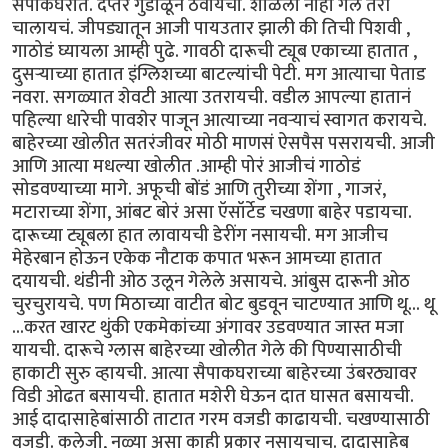
सैपाकघरात. दप्तरं गुंडाळून ठेवायची. शाळेला नाही गेलं तरी
चालायचं. जीपड्यातून आजी पायउतार झाली की तिची पिशवी ,
गाठोडं घ्यायला आम्ही पुढे. गावठी दारूची ट्यूब एकाच्या हातात ,
दुसर्‍याच्या हातात इंग्लिशच्या बाटल्यांची पेटी. मग आत्याचा पेताड
नवरा. सगळ्यात शेवटी आत्या उतरायची. वडील आपल्या हातानं
पहिल्या धारेची पावशेर पाजून आत्याच्या नवर्‍याचं स्वागत करायचे.
बाहेरच्या खोलीत सतरंजीवर मोठी माणसं ऐसपैस पसरायची. आजी
आणि आत्या मधल्या खोलीत .आम्ही पोरं आजीचं गाठोडं
सोडवण्याच्या मागे. अफूची बोंडं आणि तुरीच्या शेंगा , गाजरं,
मटाराच्या शेंगा, आंबट बोरं असा ऍसॉर्टेड चखणा बाहेर पडायचा.
दारूच्या ट्यूबला हात लावायची डेरींग नसायची. मग आजीच
मेहेरबान होऊन एकेक नौटाक कपात भरून आमच्या हातात
दयायची. थंडीनी ओठ उलून गेलेले असायचे. आंबुस दारूनी ओठ
चुरचुरायचे. पण मिठाच्या वाटीत बोट बुडवून चाटण्यात आणि थू... थू
...करत खारट थुंकी एकमेकांच्या अंगावर उडवण्यात जास्त मजा
यायची. दारूचे ग्लास बाहेरच्या खोलीत गेले की पिण्यासाठीची
हाकाटी सुरु व्हायची. आत्या सैपाकघराच्या बाहेरच्या उंबरठ्यावर
विडी ओढत बसायची. हातात मशेरी घेऊन दात घासत बसायची.
आई दादासाहेबांसाठी ताटात गरम वजडी काढायची. चखण्यासाठी
वजडी. कलेजी, नळ्या असा काही प्रकार नसायचाच. दादासाहेब