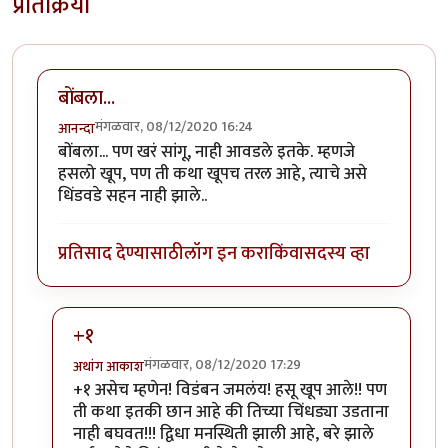
प्रतिक्रिया
बोंबला...
मंगळवार, 08/12/2020 16:24
आनन्दा
बोंबला... पण खरं सांगू, नाही आवडले इतके. म्हणजे
हसलो खूप, पण ती कथा खूपच तरल आहे, त्याचे असे
धिंडवडे सहन नाही झाले..
प्रतिसाद देण्यासाठी
लॉग इन करा
किंवा
सदस्य व्हा
+१
मंगळवार, 08/12/2020 17:29
अथांग आकाश
In reply to
बोंबला...
by
आनन्दा
+१ असेच म्हणेन! विडंबन जमलंय! हसू खूप आले!! पण
ती कथा इतकी छान आहे की तिच्या चिंधड्या उडताना
नाही बघवत!!! द्विधा मनस्थिती झाली आहे, बरे झाले