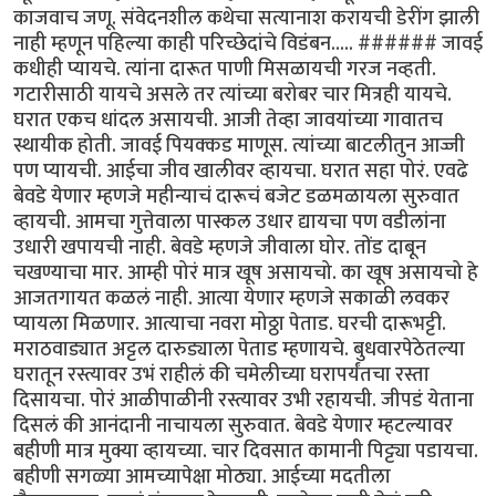
काजवाच जणू. संवेदनशील कथेचा सत्यानाश करायची डेरींग झाली
नाही म्हणून पहिल्या काही परिच्छेदांचे विडंबन..... ###### जावई
कधीही प्यायचे. त्यांना दारूत पाणी मिसळायची गरज नव्हती.
गटारीसाठी यायचे असले तर त्यांच्या बरोबर चार मित्रही यायचे.
घरात एकच धांदल असायची. आजी तेव्हा जावयांच्या गावातच
स्थायीक होती. जावई पियक्कड माणूस. त्यांच्या बाटलीतुन आज्जी
पण प्यायची. आईचा जीव खालीवर व्हायचा. घरात सहा पोरं. एवढे
बेवडे येणार म्हणजे महीन्याचं दारूचं बजेट डळमळायला सुरुवात
व्हायची. आमचा गुत्तेवाला पास्कल उधार द्यायचा पण वडीलांना
उधारी खपायची नाही. बेवडे म्हणजे जीवाला घोर. तोंड दाबून
चखण्याचा मार. आम्ही पोरं मात्र खूष असायचो. का खूष असायचो हे
आजतगायत कळलं नाही. आत्या येणार म्हणजे सकाळी लवकर
प्यायला मिळणार. आत्याचा नवरा मोठ्ठा पेताड. घरची दारूभट्टी.
मराठवाड्यात अट्टल दारुड्याला पेताड म्हणायचे. बुधवारपेठेतल्या
घरातून रस्त्यावर उभं राहीलं की चमेलीच्या घरापर्यंतचा रस्ता
दिसायचा. पोरं आळीपाळीनी रस्त्यावर उभी रहायची. जीपडं येताना
दिसलं की आनंदानी नाचायला सुरुवात. बेवडे येणार म्हटल्यावर
बहीणी मात्र मुक्या व्हायच्या. चार दिवसात कामानी पिट्ट्या पडायचा.
बहीणी सगळ्या आमच्यापेक्षा मोठ्या. आईच्या मदतीला