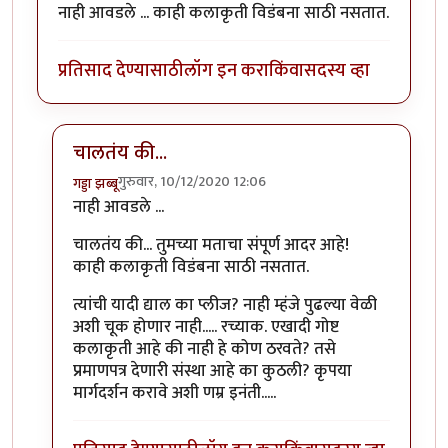
नाही आवडले ... काही कलाकृती विडंबना साठी नसतात.
प्रतिसाद देण्यासाठी
लॉग इन करा
किंवा
सदस्य व्हा
चालतंय की...
गुरुवार, 10/12/2020 12:06
गड्डा झब्बू
In reply to
नाही आवडले ... काही कलाकृती
by
सुचिता१
नाही आवडले ...
चालतंय की... तुमच्या मताचा संपूर्ण आदर आहे!
काही कलाकृती विडंबना साठी नसतात.
त्यांची यादी द्याल का प्लीज? नाही म्हंजे पुढल्या वेळी
अशी चूक होणार नाही..... रच्याक. एखादी गोष्ट
कलाकृती आहे की नाही हे कोण ठरवते? तसे
प्रमाणपत्र देणारी संस्था आहे का कुठली? कृपया
मार्गदर्शन करावे अशी णम्र इनंती.....