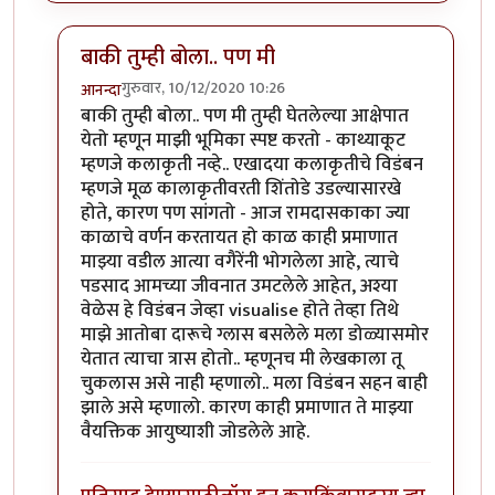
बाकी तुम्ही बोला.. पण मी
गुरुवार, 10/12/2020 10:26
आनन्दा
In reply to
विडंबनाची काही ठीकाणी एक काही
by
मराठी_म
बाकी तुम्ही बोला.. पण मी तुम्ही घेतलेल्या आक्षेपात
येतो म्हणून माझी भूमिका स्पष्ट करतो - काथ्याकूट
म्हणजे कलाकृती नव्हे.. एखादया कलाकृतीचे विडंबन
म्हणजे मूळ कालाकृतीवरती शिंतोडे उडल्यासारखे
होते, कारण पण सांगतो - आज रामदासकाका ज्या
काळाचे वर्णन करतायत हो काळ काही प्रमाणात
माझ्या वडील आत्या वगैरेंनी भोगलेला आहे, त्याचे
पडसाद आमच्या जीवनात उमटलेले आहेत, अश्या
वेळेस हे विडंबन जेव्हा visualise होते तेव्हा तिथे
माझे आतोबा दारूचे ग्लास बसलेले मला डोळ्यासमोर
येतात त्याचा त्रास होतो.. म्हणूनच मी लेखकाला तू
चुकलास असे नाही म्हणालो.. मला विडंबन सहन बाही
झाले असे म्हणालो. कारण काही प्रमाणात ते माझ्या
वैयक्तिक आयुष्याशी जोडलेले आहे.