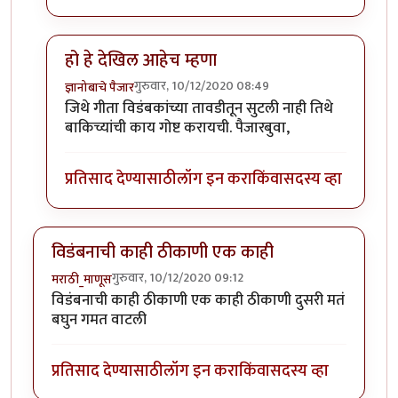
हो हे देखिल आहेच म्हणा
गुरुवार, 10/12/2020 08:49
ज्ञानोबाचे पैजार
In reply to
विडंबन झालं की भावना सौम्य होतात.
by
कंजूस
जिथे गीता विडंबकांच्या तावडीतून सुटली नाही तिथे
बाकिच्यांची काय गोष्ट करायची. पैजारबुवा,
प्रतिसाद देण्यासाठी
लॉग इन करा
किंवा
सदस्य व्हा
विडंबनाची काही ठीकाणी एक काही
गुरुवार, 10/12/2020 09:12
मराठी_माणूस
विडंबनाची काही ठीकाणी एक काही ठीकाणी दुसरी मतं
बघुन गमत वाटली
प्रतिसाद देण्यासाठी
लॉग इन करा
किंवा
सदस्य व्हा