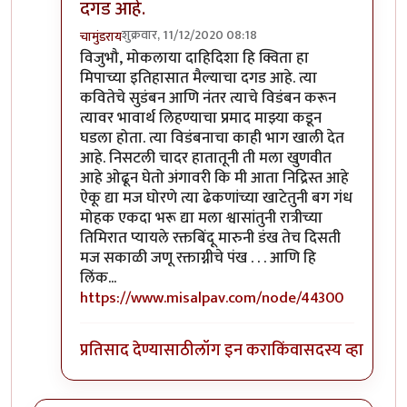
दगड आहे.
शुक्रवार, 11/12/2020 08:18
चामुंडराय
In reply to
मोकलायादहीदिश्या चे विडंबन
by
विजुभाऊ
विजुभौ, मोकलाया दाहिदिशा हि क्विता हा
मिपाच्या इतिहासात मैल्याचा दगड आहे. त्या
कवितेचे सुडंबन आणि नंतर त्याचे विडंबन करून
त्यावर भावार्थ लिहण्याचा प्रमाद माझ्या कडून
घडला होता. त्या विडंबनाचा काही भाग खाली देत
आहे. निसटली चादर हातातूनी ती मला खुणवीत
आहे ओढून घेतो अंगावरी कि मी आता निद्रिस्त आहे
ऐकू द्या मज घोरणे त्या ढेकणांच्या खाटेतुनी बग गंध
मोहक एकदा भरू द्या मला श्वासांतुनी रात्रीच्या
तिमिरात प्यायले रक्तबिंदू मारुनी डंख तेच दिसती
मज सकाळी जणू रक्ताग्नीचे पंख . . . आणि हि
लिंक...
https://www.misalpav.com/node/44300
प्रतिसाद देण्यासाठी
लॉग इन करा
किंवा
सदस्य व्हा