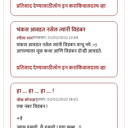
प्रतिसाद देण्यासाठी
लॉग इन करा
किंवा
सदस्य व्हा
भंकस आवडत नसेल त्यांनी विडंबन
मंगळवार, 01/02/2022 22:48
रंगीला रतन
भंकस आवडत नसेल त्यांनी विडंबन वाचू नये :=)
आपल्याला मूळ कथा आणि विडंबन दोन्ही आवडते.
प्रतिसाद देण्यासाठी
लॉग इन करा
किंवा
सदस्य व्हा
हा .... हा .... हा .... !
बुधवार, 02/02/2022 18:02
चौथा कोनाडा
एक नंबर विडंबन !
+१
ज्याम हसलो, लै हसलो ! गड्डा झब्बू _/\_