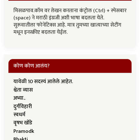
मिसळपाव.कॉम वर लेखन करताना कंट्रोल (Ctrl) + स्पेसबार
(space) ने मराठी इंग्रजी अशी भाषा बदलता येते.
सुरूवातीला फोनेटिक्स आहे. मात्र तुमच्या खात्याच्या सेटींग
मधून इनस्क्रीप्ट बदलता येईल.
कोण कोण आलंय?
यावेळी 10 सदस्यं आलेले आहेत.
श्वेता व्यास
अभ्या..
दुर्गविहारी
स्वधर्म
वृषभ खोंडे
Pramodk
Bhakti