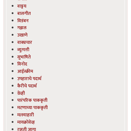
वाङ्मय
बालगीत
विडंबन
गझल
उखाणे
वाक्प्रचार
व्युत्पत्ती
सुभाषिते
विनोद
आईस्क्रीम
उपहाराचे पदार्थ
कैरीचे पदार्थ
ग्रेव्ही
पारंपरिक पाककृती
मटणाच्या पाककृती
मत्स्याहारी
मायक्रोवेव्ह
राहती जागा