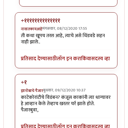
+११११११११११११११
मंगळवार, 08/12/2020 17:55
नावातकायआहे
In reply to
बोंबला...
by
आनन्दा
ती कथा खूपच तरल आहे, त्याचे असे धिंडवडे सहन
नाही झाले..
प्रतिसाद देण्यासाठी
लॉग इन करा
किंवा
सदस्य व्हा
+१
बुधवार, 09/12/2020 10:37
ज्ञानोबाचे पैजार
In reply to
बोंबला...
by
आनन्दा
काटेकोरांटीचे विडंबन? कंजूस काकांनी त्या धाग्यावर
हे आव्हान केले तेव्हाच खरतर चर्र झाले होते.
पैजारबुवा,
प्रतिसाद देण्यासाठी
लॉग इन करा
किंवा
सदस्य व्हा