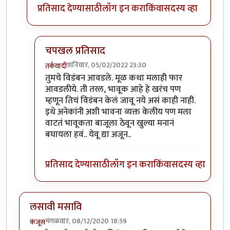
प्रतिसाद देण्यासाठी
लॉग इन करा
किंवा
सदस्य व्हा
चपखल प्रतिसाद
शनिवार, 05/02/2022 23:30
तर्कवादी
In reply to
पिचकारी
by
गड्डा झब्बू
तुमचे विडंबन आवडले. मूळ कथा मलाही फार
आवडलीये. ती तरल, भावूक आहे हे खरंच पण
म्हणून तिचं विडंबन केलं जावू नये असं काही नाही.
इथे अनेकांनी अशी भावना व्यक्त केलीय पण मला
वाटतं भावूकता बाजूला ठेवून खुल्या मनानं
बघायला हवं.. येवू द्या अजून..
प्रतिसाद देण्यासाठी
लॉग इन करा
किंवा
सदस्य व्हा
लसावी मसावि
मंगळवार, 08/12/2020 18:59
कंजूस