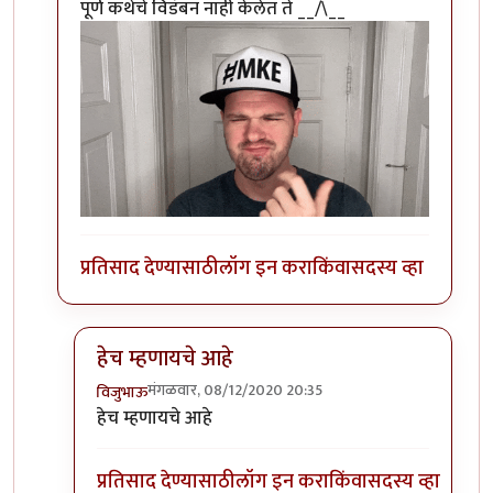
पूर्ण कथेचे विडंबन नाही केलेत ते __/\__
प्रतिसाद देण्यासाठी
लॉग इन करा
किंवा
सदस्य व्हा
हेच म्हणायचे आहे
मंगळवार, 08/12/2020 20:35
विजुभाऊ
In reply to
+१
by
अथांग आकाश
हेच म्हणायचे आहे
प्रतिसाद देण्यासाठी
लॉग इन करा
किंवा
सदस्य व्हा