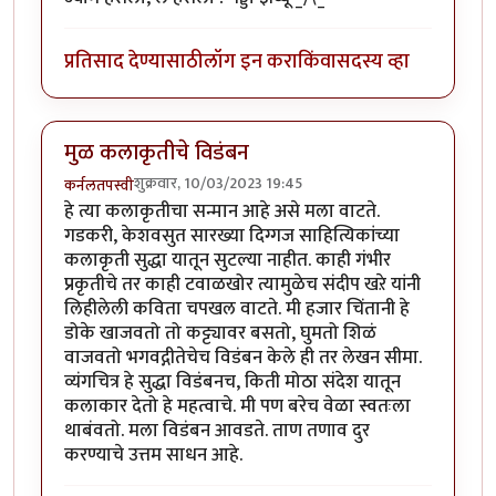
प्रतिसाद देण्यासाठी
लॉग इन करा
किंवा
सदस्य व्हा
मुळ कलाकृतीचे विडंबन
शुक्रवार, 10/03/2023 19:45
कर्नलतपस्वी
हे त्या कलाकृतीचा सन्मान आहे असे मला वाटते.
गडकरी, केशवसुत सारख्या दिग्गज साहित्यिकांच्या
कलाकृती सुद्धा यातून सुटल्या नाहीत. काही गंभीर
प्रकृतीचे तर काही टवाळखोर त्यामुळेच संदीप खऱे यांनी
लिहीलेली कविता चपखल वाटते. मी हजार चिंतानी हे
डोके खाजवतो तो कट्ट्यावर बसतो, घुमतो शिळं
वाजवतो भगवद्गीतेचेच विडंबन केले ही तर लेखन सीमा.
व्यंगचित्र हे सुद्धा विडंबनच, किती मोठा संदेश यातून
कलाकार देतो हे महत्वाचे. मी पण बरेच वेळा स्वतःला
थाबंवतो. मला विडंबन आवडते. ताण तणाव दुर
करण्याचे उत्तम साधन आहे.