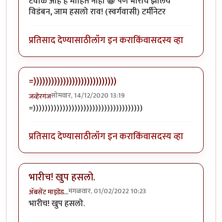
टवाळ आहे हे माहित नाही 😀 पण भारीच झालंय
विडंबन, जाम हसलो राव! (स्वर्गवासी) टर्मीनेटर
प्रतिसाद देण्यासाठी
लॉग इन करा
किंवा
सदस्य व्हा
=))))))))))))))))))))))))))))
सोमवार, 14/12/2020 13:19
जव्हेरगंज
=)))))))))))))))))))))))))))))))))))))
प्रतिसाद देण्यासाठी
लॉग इन करा
किंवा
सदस्य व्हा
भारीच! खुप हसलो.
मंगळवार, 01/02/2022 10:23
ॲबसेंट माइंडेड…
भारीच! खुप हसलो.