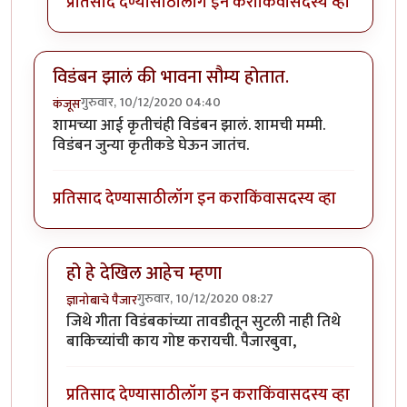
प्रतिसाद देण्यासाठी
लॉग इन करा
किंवा
सदस्य व्हा
विडंबन झालं की भावना सौम्य होतात.
गुरुवार, 10/12/2020 04:40
कंजूस
शामच्या आई कृतीचंही विडंबन झालं. शामची मम्मी.
विडंबन जुन्या कृतीकडे घेऊन जातंच.
प्रतिसाद देण्यासाठी
लॉग इन करा
किंवा
सदस्य व्हा
हो हे देखिल आहेच म्हणा
गुरुवार, 10/12/2020 08:27
ज्ञानोबाचे पैजार
In reply to
विडंबन झालं की भावना सौम्य होतात.
by
कंजूस
जिथे गीता विडंबकांच्या तावडीतून सुटली नाही तिथे
बाकिच्यांची काय गोष्ट करायची. पैजारबुवा,
प्रतिसाद देण्यासाठी
लॉग इन करा
किंवा
सदस्य व्हा