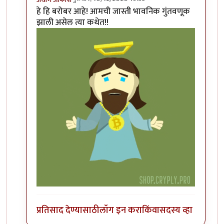
In reply to
विडंबनाचे कशाशी तरी संबंध
by
मराठी_माणूस
हे हि बरोबर आहे! आमची जास्ती भावनिक गुंतवणूक
झाली असेल त्या कथेत!!
प्रतिसाद देण्यासाठी
लॉग इन करा
किंवा
सदस्य व्हा