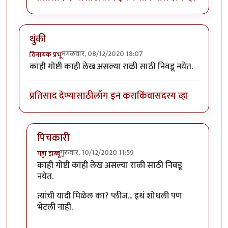
थुंकी
मंगळवार, 08/12/2020 18:07
विनायक प्रभू
काही गोष्टी काही लेख असल्या राळी साठी निवडू नयेत.
प्रतिसाद देण्यासाठी
लॉग इन करा
किंवा
सदस्य व्हा
पिचकारी
गुरुवार, 10/12/2020 11:59
गड्डा झब्बू
In reply to
थुंकी
by
विनायक प्रभू
काही गोष्टी काही लेख असल्या राळी साठी निवडू
नयेत.
त्यांची यादी मिळेल का? प्लीज... इथं शोधली पण
भेटली नाही.