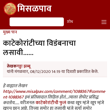
Skip to main content
मिसळपाव
शोध
शोध
मुख्य पान
काटेकोरांटीच्या विडंबनाचा
लसावी......
लेखक
गड्डा झब्बू
यांनी मंगळवार, 08/12/2020 14:19 या दिवशी प्रकाशित केले.
हे वाह्यात लेखन
http://www.misalpav.com/comment/1088367#comme
nt-1088367
इथं प्रतिसादात लिहिल होतं...त्याला शेपरेट प्रशिद्ध
करतोय.....
वरीजनल
काटेकोरांटीची फुलं
कथा खूप म्हंजे खूप म्हंजे
खूपच छान आहे. तिच्या समोर हा लसावी म्हंजे सूर्या समोर