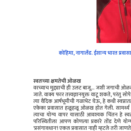
कोहिमा, नागालँड. ईशान्य भारत प्रवासा
स्वतःच्या क्षमतेची ओळख
वरच्याच मुद्द्याची ही उलट बाजू... जशी जगाची ओ
जाते. वाक्य फार तत्त्वज्ञानयुक्त वाटू शकते, परं
त्या वैदिक आर्षभूमीची गळाभेट घेऊ, हे कधी स्वप्न
एकेका प्रवासात हळूहळू ओळख होत गेली. सामर्थ्य अच
त्याचा योग्य वापर यासाठी आवश्यक चिंतन हे स्व
परिस्थितीला आपण कोणत्या प्रकारे तोंड देणे 
'प्रसंगावधान'! एकल प्रवासात नाही म्हटले तरी जाणत