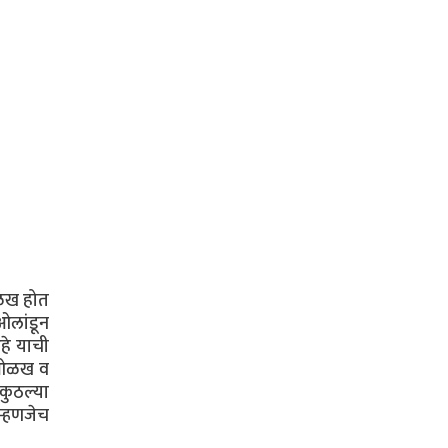
ओळख होत
ओलांडून
आहे याची
ची ओळख व
कुठल्या
म्हणजेच