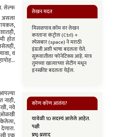
. सेल्फ
लेखन मदत
कल असला
 सायकल,
मिसळपाव.कॉम वर लेखन
ेशातही,
करताना कंट्रोल (Ctrl) +
कमी होत
स्पेसबार (space) ने मराठी
 असेलही,
इंग्रजी अशी भाषा बदलता येते.
 यावा, व
सुरूवातीला फोनेटिक्स आहे. मात्र
ापोह...
तुमच्या खात्याच्या सेटींग मधून
इनस्क्रीप्ट बदलता येईल.
 आपल्या
त नाही,
कोण कोण आलंय?
खी, नवे
या ओळखी
यावेळी 10 सदस्यं आलेले आहेत.
केलेला,
पक्षी
देणारा.
प्रभू-प्रसाद
आणखी एक