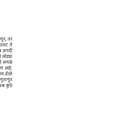
णून, तर
ाउलट ते
भव अगदी
 थोड्या
ठी सगळे
षण आहे.
ाय-हॅलो
ंतागुंत
्न कुठे