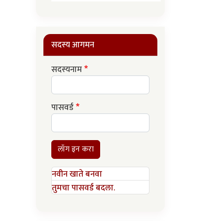
सदस्य आगमन
सदस्यनाम
पासवर्ड
लॉग इन करा
नवीन खाते बनवा
तुमचा पासवर्ड बदला.