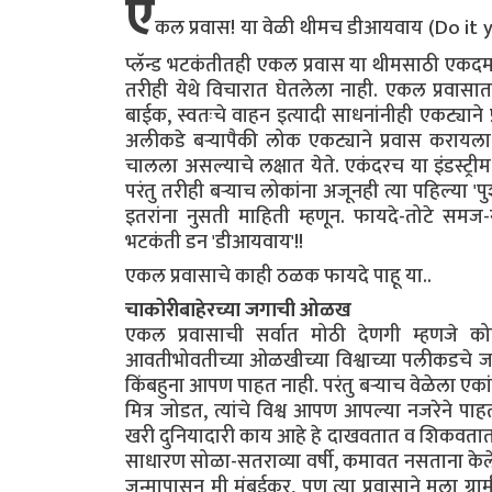
ए
कल प्रवास! या वेळी थीमच डीआयवाय (Do it you
प्लॅन्ड भटकंतीतही एकल प्रवास या थीमसाठी एकदम 
तरीही येथे विचारात घेतलेला नाही. एकल प्रवास
बाईक, स्वतःचे वाहन इत्यादी साधनांनीही एकट्याने 
अलीकडे बऱ्यापैकी लोक एकट्याने प्रवास करायला
चालला असल्याचे लक्षात येते. एकंदरच या इंडस्ट्री
परंतु तरीही बऱ्याच लोकांना अजूनही त्या पहिल्या '
इतरांना नुसती माहिती म्हणून. फायदे-तोटे समज-
भटकंती डन 'डीआयवाय'!!
एकल प्रवासाचे काही ठळक फायदे पाहू या..
चाकोरीबाहेरच्या जगाची ओळख
एकल प्रवासाची सर्वात मोठी देणगी म्हणजे कोषा
आवतीभोवतीच्या ओळखीच्या विश्वाच्या पलीकडचे ज
किंबहुना आपण पाहत नाही. परंतु बऱ्याच वेळेला एका
मित्र जोडत, त्यांचे विश्व आपण आपल्या नजरेने प
खरी दुनियादारी काय आहे हे दाखवतात व शिकवतात.
साधारण सोळा-सतराव्या वर्षी, कमावत नसताना के
जन्मापासून मी मुंबईकर, पण त्या प्रवासाने मल