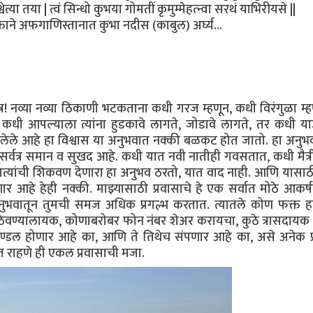
वेत्या तया | त्वं सिन्धो कुभया गोमतीं कृमुम्मेहत्न्वा सरथं याभिरीयसे ||
क्ताने अफगाणिस्तानात कुभा नदीस (काबुल) अर्घ्य...
त्र! नव्या नव्या ठिकाणी भटकताना कधी गरज म्हणून, कधी विरंगुळा म्ह
कधी आपल्याला त्यांना हुडकावे लागते, जोडावे लागते, तर कधी य
लेले आहे हा विश्वास या अनुभवात नक्की बळकट होत जातो. हा अनु
 सर्वत्र समान व सुखद आहे. कधी यात नवी नातीही गवसतात, कधी मैत्री
र नात्यांची शिकवण देणारा हा अनुभव ठरतो, यात वाद नाही. आणि यासा
 आहे हेही नक्की. माझ्यासाठी प्रवासाचे हे एक सर्वात मोठे आकर्
ा अनुभवातून तुमची समज अधिक प्रगल्भ करतात. त्यातले कोण फक्त ह
वण्यालायक, कोणाबरोबर फोन नंबर शेअर करायचा, कुठे त्रासदायक गु
ण्डल होणार आहे का, आणि ते तिथेच संपणार आहे का, असे अनेक प्रश
ात राहणे ही एकल प्रवासाची मजा.