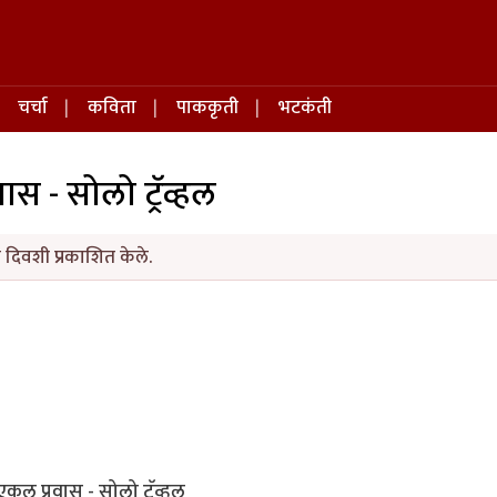
चर्चा
कविता
पाककृती
भटकंती
स - सोलो ट्रॅव्हल
दिवशी प्रकाशित केले.
एकल प्रवास - सोलो ट्रॅव्हल