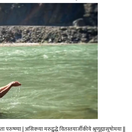
ा परुष्ण्या | असिक्न्या मरुद्वृद्धे वितस्तयार्जीकीये श्रुणुह्यासुषोमया ||