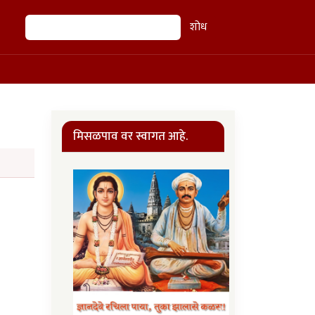
शोध
शोध
मिसळपाव वर स्वागत आहे.