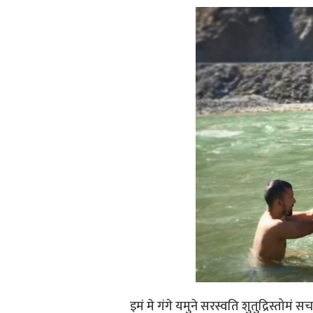
इमं मे गंगे यमुने सरस्वति शुतुद्रिस्तोमं सचत