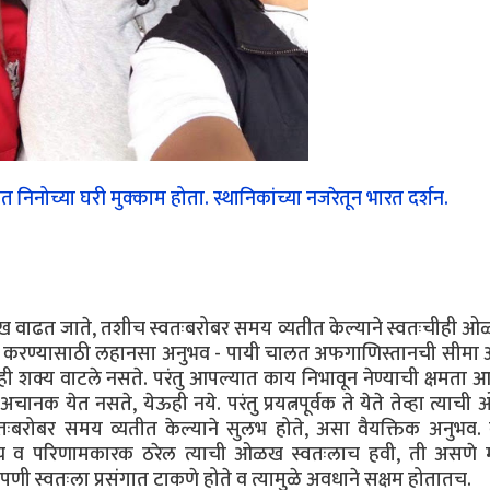
त निनोच्या घरी मुक्काम होता. स्थानिकांच्या नजरेतून भारत दर्शन.
ळख वाढत जाते, तशीच स्वतःबरोबर समय व्यतीत केल्याने स्वतःचीही 
तु सोपे करण्यासाठी लहानसा अनुभव - पायी चालत अफगाणिस्तानची सीमा 
ातही शक्य वाटले नसते. परंतु आपल्यात काय निभावून नेण्याची क्षमता 
ानक येत नसते, येऊही नये. परंतु प्रयत्नपूर्वक ते येते तेव्हा त्या
तःबरोबर समय व्यतीत केल्याने सुलभ होते, असा वैयक्तिक अनुभव. 
योग्य व परिणामकारक ठरेल त्याची ओळख स्वतःलाच हवी, ती असणे 
ेपणी स्वतःला प्रसंगात टाकणे होते व त्यामुळे अवधाने सक्षम होतातच.