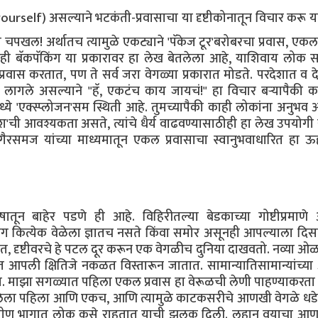
rself) असल्याने भटकंती-प्रवासाचा या दृष्टीकोनातून विचार करू या
चपखल! अर्थातच त्यामुळे एकट्याने 'पॅकेज टूर'बरोबरचा प्रवास, ए
ातही बॅकपॅकिंग या प्रकारावर हा लेख बेतलेला आहे, याशिवाय लोक
प्रवास करतात, पण ते सर्व जरा वेगळ्या प्रकारात मोडते. परदेशात व द
 लागले असल्याने "हॅ, एकटंच काय जायचं!" हा विचार बऱ्यापैकी 
मध्ये 'एक्स्प्लोजन'सम स्थिती आहे. तुमच्यापैकी काही लोकांना अनुभव
पुश'ची आवश्यकता असते, त्यांचे धैर्य वाढवण्यासाठीही हा लेख उपयोगी
गैरसमज यांच्या माध्यमातून एकल प्रवासाचा स्वानुभवाधारित हा ऊह
तून बाहेर पडणे ही आहे. विहिरीतल्या बेडकाच्या गोष्टीप्रमाणे
ग कित्येक वेळेला ज्ञातच नसते किंवा समोर असूनही आपल्याला दिस
ंत, दृष्टीवरचे हे पटल दूर करून एक वेगळीच दुनिया दाखवतो. नव्या ओळ
ाहत आपली क्षितिजे नकळत विस्तारून जातात. सामान्यातिसामान्यांच्
 माझा सगळ्यात पहिला एकल प्रवास हा वेरूळची लेणी पाहण्याकरता 
लेला पहिला आणि एकच, आणि त्यामुळे काटकसरीचे आणखी वेगळे धडे 
ा ग्रामीण भागात लोक कसे राहतात याची झलक दिली. लहान वयाचा 