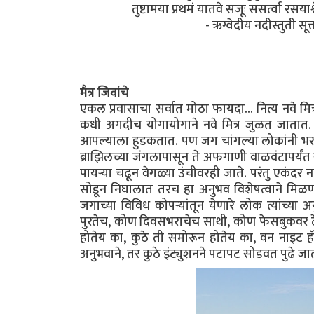
तुष्टामया प्रथमं यातवे सजूः ससर्त्वा रसयाश्
- ऋग्वेदीय नदीस्तुती सू
मैत्र जिवांचे
एकल प्रवासाचा सर्वात मोठा फायदा... नित्य नवे मि
कधी अगदीच योगायोगाने नवे मित्र जुळत जातात. 
आपल्याला हुडकतात. पण जग चांगल्या लोकांनी भर
ब्राझिलच्या जंगलापासून ते अफगाणी वाळवंटापर्यंत
पायऱ्या चढून वेगळ्या उंचीवरही जाते. परंतु एकंद
सोडून निघालात तरच हा अनुभव विशेषत्वाने मिळणार
जगाच्या विविध कोपऱ्यांतून येणारे लोक त्यांच्य
पुरतेच, कोण दिवसभराचेच साथी, कोण फेसबुकवर ठे
होतेय का, कुठे ती समोरून होतेय का, वन नाइट हॅ
अनुभवाने, तर कुठे इंट्युशनने पटापट सोडवत पुढे ज