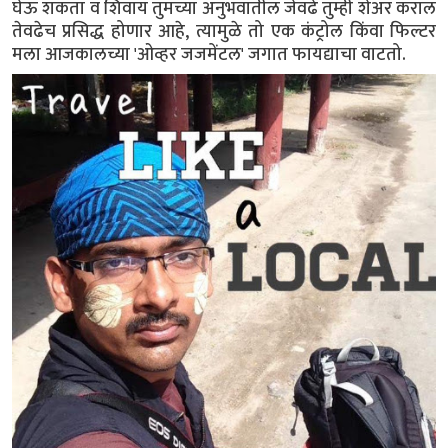
घेऊ शकता व शिवाय तुमच्या अनुभवातील जेवढे तुम्ही शेअर कराल
तेवढेच प्रसिद्ध होणार आहे, त्यामुळे तो एक कंट्रोल किंवा फिल्टर
मला आजकालच्या 'ओव्हर जजमेंटल' जगात फायद्याचा वाटतो.