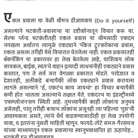
ए
कल प्रवास! या वेळी थीमच डीआयवाय (Do it yourself)
असल्याने भटकंती-प्रवासाचा या दृष्टीकोनातून विचार करू या.
सेल्फ प्लॅन्ड भटकंतीतही एकल प्रवास या थीमसाठी एकदम
चपखल! अर्थातच त्यामुळे एकट्याने 'पॅकेज टूर'बरोबरचा प्रवास,
एकल असला तरीही येथे विचारात घेतलेला नाही. एकल प्रवासातही
बॅकपॅकिंग या प्रकारावर हा लेख बेतलेला आहे, याशिवाय लोक
सायकल, बाईक, स्वतःचे वाहन इत्यादी साधनांनीही एकट्याने प्रवास
करतात, पण ते सर्व जरा वेगळ्या प्रकारात मोडते. परदेशात व
देशातही, अलीकडे बऱ्यापैकी लोक एकट्याने प्रवास करायला
लागले असल्याने "हॅ, एकटंच काय जायचं!" हा विचार बऱ्यापैकी
कमी होत चालला असल्याचे लक्षात येते. एकंदरच या इंडस्ट्रीमध्ये
'एक्स्प्लोजन'सम स्थिती आहे. तुमच्यापैकी काही लोकांना अनुभव
असेलही, परंतु तरीही बऱ्याच लोकांना अजूनही त्या पहिल्या 'पुश'ची
आवश्यकता असते, त्यांचे धैर्य वाढवण्यासाठीही हा लेख उपयोगी
यावा, व इतरांना नुसती माहिती म्हणून. फायदे-तोटे समज-गैरसमज
यांच्या माध्यमातून एकल प्रवासाचा स्वानुभवाधारित हा ऊहापोह...
भटकंती डन 'डीआयवाय'!!