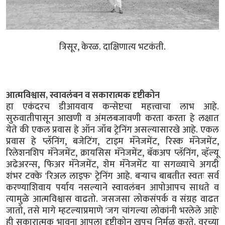
त्रिसूर, केरळ. दाक्षिणात्य भटकंती.
आत्मविश्वास, स्वावलंबन व सकारात्मक दृष्टीकोन
हा एकंदरच डीआयवाय कन्सेप्टचा महत्त्वाचा लाभ आहे.
सुरुवातीपासून आखणी व अंमलबजावणी करता करता हे लक्षात
येते की एकल प्रवास हे ऑन जॉब ट्रेनिंग असल्यासारखे आहे. एकल
प्रवास हे प्लॅनिंग, बजेटिंग, टाइम मॅनेजमेंट, रिस्क मॅनेजमेंट,
रिलेशनशिप मॅनेजमेंट, क्रायसिस मॅनेजमेंट, बॅकअप प्लॅनिंग, व्हॅल्यू
अढेअरन्स, फिअर मॅनेजमेंट, शेम मॅनेजमेंट या सगळ्याचे अगदी
शंभर टक्के 'रिअल लाइफ' ट्रेनिंग आहे. बऱ्याच बाबतीत स्वतः सर्व
करण्याशिवाय पर्याय नसल्याने स्वावलंबन आपोआपच साधते व
त्यामुळे आत्मविश्वास वाढतो. जसजसा लोकसंपर्क व संग्रह वाढत
जातो, तसे मागे म्हटल्याप्रमाणे 'जग चांगल्या लोकांनी भरलेले आहे'
ही सकारात्मक भावना आपला दृष्टीकोन खूपच निर्मळ करते. वरच्या