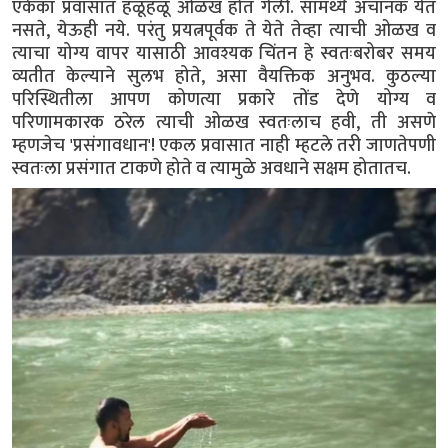
एकेका प्रवासात हळूहळू ओळख होत गेली. सामर्थ्य अचानक येत
नसते, येऊही नये. परंतु प्रयत्नपूर्वक ते येते तेव्हा त्याची ओळख व
त्याचा योग्य वापर यासाठी आवश्यक चिंतन हे स्वतःबरोबर समय
व्यतीत केल्याने सुलभ होते, असा वैयक्तिक अनुभव. कुठल्या
परिस्थितीला आपण कोणत्या प्रकारे तोंड देणे योग्य व
परिणामकारक ठरेल त्याची ओळख स्वतःलाच हवी, ती असणे
म्हणजेच 'प्रसंगावधान'! एकल प्रवासात नाही म्हटले तरी जाणतेपणी
स्वतःला प्रसंगात टाकणे होते व त्यामुळे अवधाने सक्षम होतातच.