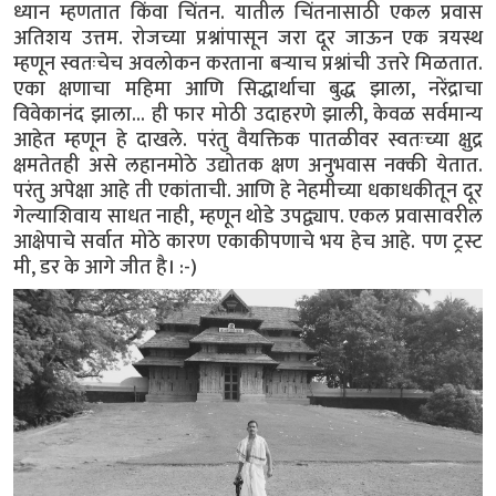
ध्यान म्हणतात किंवा चिंतन. यातील चिंतनासाठी एकल प्रवास
अतिशय उत्तम. रोजच्या प्रश्नांपासून जरा दूर जाऊन एक त्रयस्थ
म्हणून स्वतःचेच अवलोकन करताना बऱ्याच प्रश्नांची उत्तरे मिळतात.
एका क्षणाचा महिमा आणि सिद्धार्थाचा बुद्ध झाला, नरेंद्राचा
विवेकानंद झाला... ही फार मोठी उदाहरणे झाली, केवळ सर्वमान्य
आहेत म्हणून हे दाखले. परंतु वैयक्तिक पातळीवर स्वतःच्या क्षुद्र
क्षमतेतही असे लहानमोठे उद्योतक क्षण अनुभवास नक्की येतात.
परंतु अपेक्षा आहे ती एकांताची. आणि हे नेहमीच्या धकाधकीतून दूर
गेल्याशिवाय साधत नाही, म्हणून थोडे उपद्व्याप. एकल प्रवासावरील
आक्षेपाचे सर्वात मोठे कारण एकाकीपणाचे भय हेच आहे. पण ट्रस्ट
मी, डर के आगे जीत है। :-)