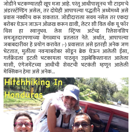
जोडीने भटकण्यातही खूप मजा आहे. परंतु आधीपासूनच 'मी टाइम'चे
अंडरस्टॅण्डिंग असेल, तर दोघेही आपापल्या पद्धतीने अध्येमध्ये असे
प्रवास नक्कीच करू शकतात. जोडीदाराला सवय नसेल तर एकदा
बरोबर घेऊन जाऊन ओळख करून द्यावी, लेटर शी विल थँक यू फॉर
धिस हा स्वानुभव. लेस स्ट्रिंग्स अटॅच्ड रिलेशनशिप
समजूतदारपणाच्या वेगळ्याच प्रतलात नेते. अर्थात, आपापल्या
जबाबदारीवर हे प्रयोग करावेत :-) प्रवासात असे इतरही अनेक जण
भेटतात, मुलीला नवऱ्याबरोबर सोडून ब्रेक घेऊन आलेली ईसा,
गर्लफ्रेंडला इटली भटकायला पाठवून उझबेकिस्तानात आलेला
मासी, एंगेजमेंटच्या आधीची शेवटची भटकंती म्हणून आलेली
मेक्सिकन हेमा असे अनेक...