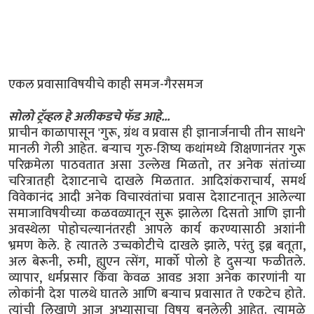
एकल प्रवासाविषयीचे काही समज-गैरसमज
सोलो ट्रॅव्हल हे अलीकडचे फॅड आहे...
प्राचीन काळापासून 'गुरू, ग्रंथ व प्रवास ही ज्ञानार्जनाची तीन साधने'
मानली गेली आहेत. बऱ्याच गुरु-शिष्य कथांमध्ये शिक्षणानंतर गुरू
परिक्रमेला पाठवतात असा उल्लेख मिळतो, तर अनेक संतांच्या
चरित्रातही देशाटनाचे दाखले मिळतात. आदिशंकराचार्य, समर्थ
विवेकानंद आदी अनेक विचारवंतांचा प्रवास देशाटनातून आलेल्या
समाजाविषयीच्या कळवळ्यातून सुरू झालेला दिसतो आणि ज्ञानी
अवस्थेला पोहोचल्यानंतरही आपले कार्य करण्यासाठी अशांनी
भ्रमण केले. हे त्यातले उच्चकोटीचे दाखले झाले, परंतु इब्न बतूता,
अल बेरूनी, रुमी, ह्युएन त्सेंग, मार्को पोलो हे दुसऱ्या फळीतले.
व्यापार, धर्मप्रसार किंवा केवळ आवड अशा अनेक कारणांनी या
लोकांनी देश पालथे घातले आणि बऱ्याच प्रवासात ते एकटेच होते.
त्यांची लिखाणे आज अभ्यासाचा विषय बनलेली आहेत. त्यामुळे