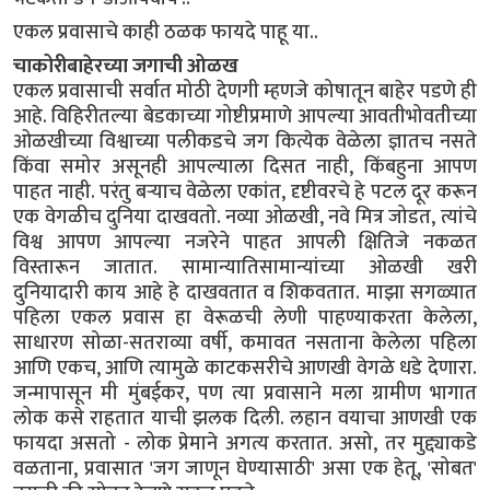
एकल प्रवासाचे काही ठळक फायदे पाहू या..
चाकोरीबाहेरच्या जगाची ओळख
एकल प्रवासाची सर्वात मोठी देणगी म्हणजे कोषातून बाहेर पडणे ही
आहे. विहिरीतल्या बेडकाच्या गोष्टीप्रमाणे आपल्या आवतीभोवतीच्या
ओळखीच्या विश्वाच्या पलीकडचे जग कित्येक वेळेला ज्ञातच नसते
किंवा समोर असूनही आपल्याला दिसत नाही, किंबहुना आपण
पाहत नाही. परंतु बऱ्याच वेळेला एकांत, दृष्टीवरचे हे पटल दूर करून
एक वेगळीच दुनिया दाखवतो. नव्या ओळखी, नवे मित्र जोडत, त्यांचे
विश्व आपण आपल्या नजरेने पाहत आपली क्षितिजे नकळत
विस्तारून जातात. सामान्यातिसामान्यांच्या ओळखी खरी
दुनियादारी काय आहे हे दाखवतात व शिकवतात. माझा सगळ्यात
पहिला एकल प्रवास हा वेरूळची लेणी पाहण्याकरता केलेला,
साधारण सोळा-सतराव्या वर्षी, कमावत नसताना केलेला पहिला
आणि एकच, आणि त्यामुळे काटकसरीचे आणखी वेगळे धडे देणारा.
जन्मापासून मी मुंबईकर, पण त्या प्रवासाने मला ग्रामीण भागात
लोक कसे राहतात याची झलक दिली. लहान वयाचा आणखी एक
फायदा असतो - लोक प्रेमाने अगत्य करतात. असो, तर मुद्द्याकडे
वळताना, प्रवासात 'जग जाणून घेण्यासाठी' असा एक हेतू, 'सोबत'