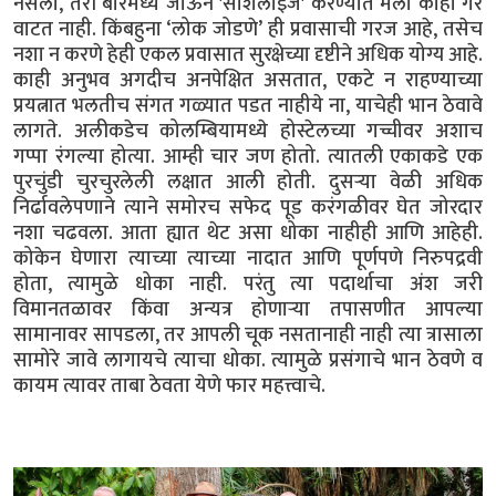
नसलो, तरी बारमध्ये जाऊन 'सोशलाइज' करण्यात मला काही गैर
वाटत नाही. किंबहुना ‘लोक जोडणे’ ही प्रवासाची गरज आहे, तसेच
नशा न करणे हेही एकल प्रवासात सुरक्षेच्या दृष्टीने अधिक योग्य आहे.
काही अनुभव अगदीच अनपेक्षित असतात, एकटे न राहण्याच्या
प्रयत्नात भलतीच संगत गळ्यात पडत नाहीये ना, याचेही भान ठेवावे
लागते. अलीकडेच कोलम्बियामध्ये होस्टेलच्या गच्चीवर अशाच
गप्पा रंगल्या होत्या. आम्ही चार जण होतो. त्यातली एकाकडे एक
पुरचुंडी चुरचुरलेली लक्षात आली होती. दुसऱ्या वेळी अधिक
निर्ढावलेपणाने त्याने समोरच सफेद पूड करंगळीवर घेत जोरदार
नशा चढवला. आता ह्यात थेट असा धोका नाहीही आणि आहेही.
कोकेन घेणारा त्याच्या त्याच्या नादात आणि पूर्णपणे निरुपद्रवी
होता, त्यामुळे धोका नाही. परंतु त्या पदार्थाचा अंश जरी
विमानतळावर किंवा अन्यत्र होणाऱ्या तपासणीत आपल्या
सामानावर सापडला, तर आपली चूक नसतानाही नाही त्या त्रासाला
सामोरे जावे लागायचे त्याचा धोका. त्यामुळे प्रसंगाचे भान ठेवणे व
कायम त्यावर ताबा ठेवता येणे फार महत्त्वाचे.