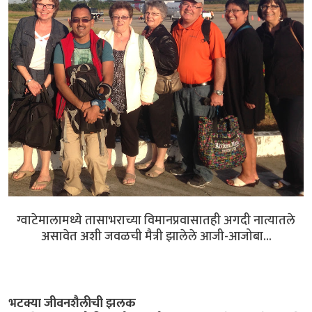
ग्वाटेमालामध्ये तासाभराच्या विमानप्रवासातही अगदी नात्यातले
असावेत अशी जवळची मैत्री झालेले आजी-आजोबा...
भटक्या जीवनशैलीची झलक