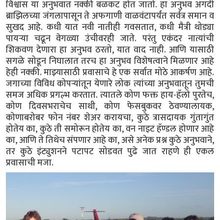
विश्वास या अनुभवात नक्की बळकट होत जातो. हा अनुभव अगदी
ब्राझिलच्या जंगलापासून ते अफगाणी वाळवंटापर्यंत सर्वत्र समान व
सुखद आहे. कधी यात नवी नातीही गवसतात, कधी मैत्री थोड्या
पायऱ्या चढून वेगळ्या उंचीवरही जाते. परंतु एकंदर नात्यांची
शिकवण देणारा हा अनुभव ठरतो, यात वाद नाही. आणि यासाठी
सगळे सोडून निघालात तरच हा अनुभव विशेषत्वाने मिळणार आहे
हेही नक्की. माझ्यासाठी प्रवासाचे हे एक सर्वात मोठे आकर्षण आहे.
जगाच्या विविध कोपऱ्यांतून येणारे लोक त्यांच्या अनुभवातून तुमची
समज अधिक प्रगल्भ करतात. त्यातले कोण फक्त हाय-हॅलो पुरतेच,
कोण दिवसभराचेच साथी, कोण फेसबुकवर ठेवण्यालायक,
कोणाबरोबर फोन नंबर शेअर करायचा, कुठे त्रासदायक गुंतागुंत
होतेय का, कुठे ती समोरून होतेय का, वन नाइट हॅण्डल होणार आहे
का, आणि ते तिथेच संपणार आहे का, असे अनेक प्रश्न कुठे अनुभवाने,
तर कुठे इंट्युशनने पटापट सोडवत पुढे जात राहणे ही एकल
प्रवासाची मजा.