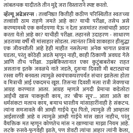
लांबलचक यादीतले तीन मुद्दे जरा विस्ताराने स्पष्ट करतो.
व्हॅल्यू अढेअरन्स
: तत्त्वनिष्ठा! कितीही कठीण परिस्थितीत स्वतःच्या
तत्त्वांशी ठाम राहणे जमते आहे का? याची परीक्षा, तसेच असे
करण्यामध्ये एक कर्मठपणा येऊ न देता असमांतर तत्त्वांचाही आदर
करता येतो आहे का? याचीही परीक्षा. लहानसे उदाहरण - साधारण
अठराव्या वर्षी मी मांसाहार सोडला. त्यानंतर जिथे शाकाहार हीसुद्धा
एक जीवनशैली आहे हेही माहीत नसलेल्या अनेक भागात प्रवास
घडला, परंतु कोठेही अडले म्हणून नाही, काही ठिकाणी अवघड गेले
आणि तीच परीक्षा. उझबेकिस्तानात एका कुटुंबाबरोबर राहत
असताना इतके जवळचे नाते जडले, दुसऱ्या दिवशी मी बटाट्याचा
रस्सा वगैरे बनवला त्यामुळे स्वयंपाकघरापर्यंत संचार झालेला होता
व मित्राची आई एकदमच खूश. तिसऱ्या दिवशी मला रात्री जेवणाचा
आग्रह करण्यात आला. आग्रह म्हणजे अगदी प्रेमाचा कडेलोट!
आईंची खास पाककृती काय, तर 'बीफ सूप'... आता आले का
धर्मसंकट! मलाच काय, बऱ्याच भारतीय मांसाहारींनाही हे संकटच.
त्यांना समजावले की आम्ही गाईचे दूध पितो, त्यामुळे ती आम्हाला
आईसारखी आहे व त्यामुळे आम्ही गाईचे मांस खात नाहीच, परंतु
वैयक्तिक मत म्हणून कोणतेच मांस न खाण्याचा माझा नियम आहे.
लटके रुसवे-फुगवेही झाले, पण शेवटी त्यांचा आहार त्यांनी केला,