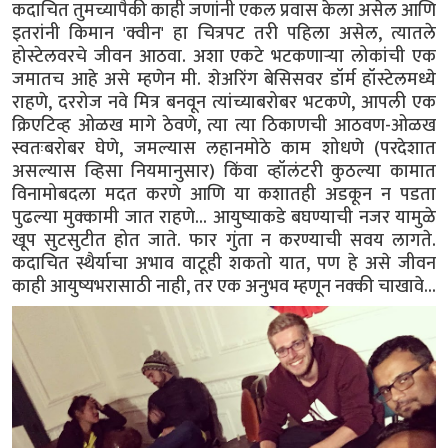
कदाचित तुमच्यापैकी काही जणांनी एकल प्रवास केला असेल आणि
इतरांनी किमान 'क्वीन' हा चित्रपट तरी पहिला असेल, त्यातले
होस्टेलवरचे जीवन आठवा. अशा एकटे भटकणाऱ्या लोकांची एक
जमातच आहे असे म्हणेन मी. शेअरिंग बेसिसवर डॉर्म हॉस्टेलमध्ये
राहणे, दररोज नवे मित्र बनवून त्यांच्याबरोबर भटकणे, आपली एक
क्रिएटिव्ह ओळख मागे ठेवणे, त्या त्या ठिकाणची आठवण-ओळख
स्वतःबरोबर घेणे, जमल्यास लहानमोठे काम शोधणे (परदेशात
असल्यास व्हिसा नियमानुसार) किंवा व्हॉलंटरी कुठल्या कामात
विनामोबदला मदत करणे आणि या कशातही अडकून न पडता
पुढल्या मुक्कामी जात राहणे... आयुष्याकडे बघण्याची नजर यामुळे
खूप सुटसुटीत होत जाते. फार गुंता न करण्याची सवय लागते.
कदाचित स्थैर्याचा अभाव वाटूही शकतो यात, पण हे असे जीवन
काही आयुष्यभरासाठी नाही, तर एक अनुभव म्हणून नक्की चाखावे...