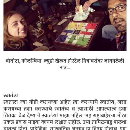
बोगोटा, कोलम्बिया. ल्युडो खेळत हॉस्टेल मित्रांबरोबर जागवलेली
रात्र...
स्वातंत्र्य
स्वतःला ज्या गोष्टी करायच्या आहेत त्या करण्याचे स्वातंत्र्य, जशा
करायच्या तशा करण्याचे स्वातंत्र्य व त्यासाठी आपल्याला हवा
तितका वेळ देण्याचे स्वातंत्र्य! माझा पहिला महाराष्ट्राबाहेरचा मोठा
एकल प्रवास माझ्या कायम लक्षात राहील. उभा तामिळनाडू पालथा
घातला होता. प्रादेशिक, सांस्कृतिक अनुभव हा विषय होताच, पण