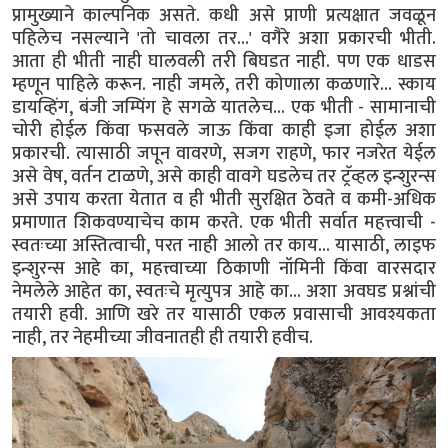
प्रामुख्याने काल्पनिक असते. कधी असे प्राणी प्रत्यक्षात जवळून
पहिलेच नसल्याने 'तो चावला तर...' वगैरे अशा प्रकारची भीती.
आता ही भीती नाही घालवली तरी बिघडत नाही. पण एक धाडस
म्हणून पाहिले करून. नाही जमले, तरी कोणाला कळणारे... स्काय
डायव्हिंग, बंजी जम्पिंग हे सगळे यातलेच... एक भीती - सामानाची
चोरी होईल किंवा फसवले जाऊ किंवा काही इजा होईल अशा
प्रकारची. त्यासाठी जपून वावरणे, सजग राहणे, फार नजरेत येईल
असे वेष, वर्तन टाळणे, असे काही वावगे घडलेच तर ट्रॅव्हल इन्शुरन्स
असे उपाय करता येतात व ही भीती सुरक्षित ठेवते व कमी-अधिक
प्रमाणात शिकवण्याचेच काम करते. एक भीती सर्वात महत्त्वाची -
स्वतःच्या अस्तित्वाची, परत नाही आलो तर काय... यासाठी, लाइफ
इन्शुरन्स आहे का, महत्त्वाच्या ठिकाणी नॉमिनी किंवा वारसदार
नेमलेले आहेत का, स्वतःचे मृत्युपत्र आहे का... अशा अवघड प्रश्नांची
तयारी हवी. आणि खरे तर यासाठी एकल प्रवासाची आवश्यकता
नाही, तर नेहमीच्या जीवनातही ही तयारी हवीच.