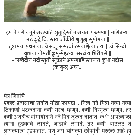
इमं मे गंगे यमुने सरस्वति शुतुद्रिस्तोमं सचता परुष्ण्या | असिक्न्या
मरुद्वृद्धे वितस्तयार्जीकीये श्रुणुह्यासुषोमया ||
तुष्टामया प्रथमं यातवे सजूः ससर्त्वा रसयाश्वेत्या तया | त्वं सिन्धो
कुभया गोमतीं कृमुम्मेहत्न्वा सरथं याभिरीयसे ||
- ऋग्वेदीय नदीस्तुती सूक्ताने अफगाणिस्तानात कुभा नदीस
(काबुल) अर्घ्य...
मैत्र जिवांचे
एकल प्रवासाचा सर्वात मोठा फायदा... नित्य नवे मित्र! नव्या नव्या
ठिकाणी भटकताना कधी गरज म्हणून, कधी विरंगुळा म्हणून, तर
कधी अगदीच योगायोगाने नवे मित्र जुळत जातात. कधी आपल्याला
त्यांना हुडकावे लागते, जोडावे लागते, तर कधी याउलट ते
आपल्याला हुडकतात. पण जग चांगल्या लोकांनी भरलेले आहे हा