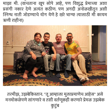
माझा मी. (वाचताना खूप सोपे आहे, पण विशुद्ध प्रेमाच्या अशा
प्रसंगी नकार देणे अत्यंत कठीण. पण अगदी अनोळखीतून अशी
स्निग्ध नाती जोडण्याचे योग येणे हे खरे भाग्य! त्यासाठी मी कायम
ऋणी राहीन!)
तरमीझ, उझबेकिस्तान. "तू आम्हाला मुलाप्रमाणेच आहेस" असे
मनमोकळेपणे सांगणारे व तशी वर्तणूकही करणारे प्रेमळ उझबेक
कुटुंब