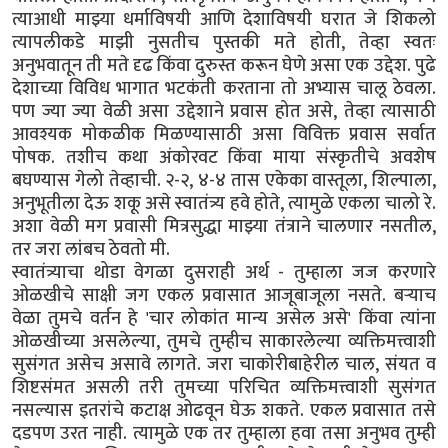
त्याआधी माझ्या धर्माविषयी आणि देशाविषयी घरात जे शिकलो
त्यापलीकडे माझी नुसतीच पुस्तकी मते होती, तेव्हा स्वतः
अनुभवातून ती मते दृढ किंवा दुरुस्त करून घेणे असा एक उद्देश. पुढे
देशाच्या विविध भागात भटकंती करताना तो अभ्यास चालू ठेवला.
पण ज्या ज्या वेळी असा उद्देशाने प्रवास होत असे, तेव्हा त्यासाठी
आवश्यक मोकळीक मिळण्यासाठी असा विविक्त प्रवास सर्वात
पोषक. तशीच कथा अंकोरवट किंवा माया संस्कृतीचे अवशेष
बघण्यास गेलो तेव्हाची. २-२, ४-४ तास एकेका वास्तूला, शिल्पाला,
अनुभूतीला देऊ शकू असे स्वातंत्र्य हवे होते, त्यामुळे एकला चालो रे.
अशा वेळी मग प्रवासी मित्रसुद्धा माझ्या तंत्राने चालणार नसतील,
तर जरा लांबच ठेवतो मी.
स्वातंत्र्याचा थोडा वेगळा दुसराही अर्थ - तुम्हाला जज करणारे
ओळखीचे साक्षी जग एकल प्रवासात आजूबाजूला नसते. बऱ्याच
वेळा तुमचे वर्तन हे 'चार लोकांत मान्य असेल असे' किंवा त्यांना
ओळखीच्या असलेल्या, तुमचे तुम्हीच साकारलेल्या व्यक्तिमत्त्वाशी
सुसंगत असेच असावे लागते. जरा चाकोरीबाहेरील चाल, संयत व
शिष्टसंमत असली तरी तुमच्या परिचित व्यक्तिमत्त्वाशी सुसंगत
नसल्यास इतरांचे कटाक्ष ओढवून घेऊ शकते. एकल प्रवासात तसे
दडपण उरत नाही. त्यामुळे एक तर तुम्हाला हवा तसा अनुभव तुम्ही