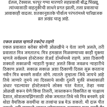
डॅलस, टेक्सास. भरपूर गप्पा मारणारे सहप्रवासी बौद्ध भिख्खू.
त्यांच्यासाठी वाहतुकीची साधने प्रगत झाली, तसा प्रवासाचा
आवाकाही वाढला. शतकानुशतके पौर्वात्य परंपरांमध्ये पारिव्राजक
व्रत अखंड चालू आहे.
एकल प्रवास म्हणजे एकटेच राहणे
एकल प्रवासात बरोबर कोणी ओळखीचे न घेता जाणे असले, तरी
प्रवासात मित्र जमतातच. मित्र हमखास मिळवण्याच्या काही युक्त्या
म्हणजे सर्वप्रथम होस्टेलवर शेअर्ड डॉर्म्समध्ये राहणे. अशा ठिकाणी
शक्यतो सकाळची न्याहारी फुकट असते किंवा जवळच न्याहारीचे
ठिकाण असते. सकाळ सकाळ अशा ठिकाणी दिवस सुरू करताना
नवीन मित्र बनवणे सर्वात सोपे. त्यातले तुम्हाला जिथे जायचे आहे
तिथे जाणारे तुमचे त्या दिवसाचे साथी! दुसरी युक्ती संध्याकाळी
अंधार पडल्यावर होस्टेलवरचे लोक्स परत येतात, तेव्हा नव्या
ओळखी करून घेणे किंवा तिसरी, जास्तकरून विकसित वा पाश्चात्त्य
देशात, सोशलायझिंगसाठी लोक जमतात तिथे नवे मित्र बनवणे. इथे
थोडा वैयक्तिक सवयींचा वा तत्त्वांचा प्रश्न येऊ शकतो. मी दारू पीत