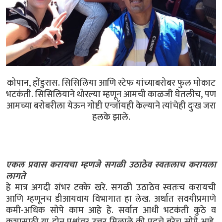
कोपान, होंडुरास. सिसिलिया आणि स्टेफ यांच्याबरोबर फुल मोकाट
भटकंती. सिसिलियाने थोरल्या म्हणून आमची काळजी घेतलीच, पण
आमच्या बरोबरीला येऊन गोष्टी एन्जॉयही केल्याने त्यांचेही दुःख जरा
हलके झाले.
एकल प्रवास करायचा म्हणजे सगळी उठाठेव स्वतःलाच करायला
लागते
हे मात्र अगदी शंभर टक्के खरे. सगळी उठाठेव स्वतःच करायची
आणि म्हणूनच डीआयवाय विभागात हा लेख. अर्थात सवयीप्रमाणे
कमी-अधिक सोपे काम आहे हे. सर्वात आधी भटकंती कुठे व
कशासाठी या दोन प्रश्नांवर उत्तर मिळाले की पुढचे बरेच सोपे आहे.