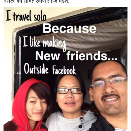
नसली की सोबत ठेवणे सहज घडते.