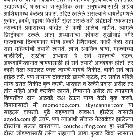
उदाहरणार्थ, भारताचा सांस्कृतिक ठसा अनुभवण्यासाठी आग्नेय
आशियामध्ये केलेला प्रवास. उद्दिष्ट ठरलेले असल्याने थायलँडमधले
फुकेत, क्राबी, पट्टाया कितीही सुंदर असले तरी उद्दिष्टाशी एकरूपता
नसल्याने प्रवासाच्या यादीत ते कधी आलेच नाहीत, त्यामुळे
डिस्ट्रॅक्शन टळले. आता अभ्यासाचा फोकस सुखोथाई वगैरे
महत्त्वाच्या ठिकाणावर योग्य प्रकारे स्थिरावला. काही वेळा सहा
सहा महिन्यांची तयारी लागते. त्यात स्थानिक भाषा, महत्त्वाच्या
चालीरिती, सुरक्षेचा अभ्यास हे सर्व महत्त्वाचे घटक.
अफगाणिस्तानात जाण्यासाठी ही सर्व तयारी आवश्यक होती. तर
काही वेळा त्याउलट फक्त जायचे-यायचे तिकीट, बाकी सर्व जसे
होईल तसे. पण सामान्य ठोकताळे द्यायचे म्हटले, तर सर्वात पहिले
योग्य दरात तिकीट बुक करणे. भारतात व रेल्वेने प्रवास असेल तर
तीन महिने आधी करावेच लागते, विमानाने असेल तर त्याप्रमाणे
किमतींवर दोन आठवडे लक्ष ठेऊन योग्य वेळी बुक करणे.
विमानासाठी मी momondo.com, skyscanner.com या
साइट्स वापरतो. पुढे राहण्याची व्यवस्था, हॉस्टेल यासाठी
agoda.com ही उत्तम. पण त्याआधी सोशल नेटवर्कवर झालेल्या
दोस्तांचा सल्ला वापरायचा. couchsurfing.com हा स्थानिक
दोस्त जोडण्यासाठी तसेच राहायची जागा फुकट किंवा स्वस्तात