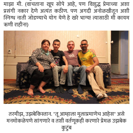
माझा मी. (वाचताना खूप सोपे आहे, पण विशुद्ध प्रेमाच्या अशा
प्रसंगी नकार देणे अत्यंत कठीण. पण अगदी अनोळखीतून अशी
स्निग्ध नाती जोडण्याचे योग येणे हे खरे भाग्य! त्यासाठी मी कायम
ऋणी राहीन!)
तरमीझ, उझबेकिस्तान. "तू आम्हाला मुलाप्रमाणेच आहेस" असे
मनमोकळेपणे सांगणारे व तशी वर्तणूकही करणारे प्रेमळ उझबेक
कुटुंब