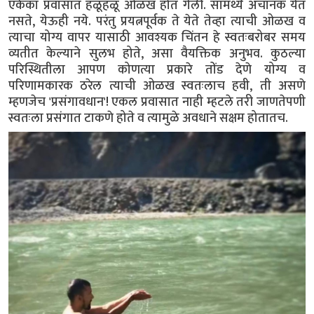
एकेका प्रवासात हळूहळू ओळख होत गेली. सामर्थ्य अचानक येत
नसते, येऊही नये. परंतु प्रयत्नपूर्वक ते येते तेव्हा त्याची ओळख व
त्याचा योग्य वापर यासाठी आवश्यक चिंतन हे स्वतःबरोबर समय
व्यतीत केल्याने सुलभ होते, असा वैयक्तिक अनुभव. कुठल्या
परिस्थितीला आपण कोणत्या प्रकारे तोंड देणे योग्य व
परिणामकारक ठरेल त्याची ओळख स्वतःलाच हवी, ती असणे
म्हणजेच 'प्रसंगावधान'! एकल प्रवासात नाही म्हटले तरी जाणतेपणी
स्वतःला प्रसंगात टाकणे होते व त्यामुळे अवधाने सक्षम होतातच.