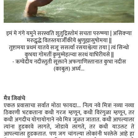
इमं मे गंगे यमुने सरस्वति शुतुद्रिस्तोमं सचता परुष्ण्या | असिक्न्या
मरुद्वृद्धे वितस्तयार्जीकीये श्रुणुह्यासुषोमया ||
तुष्टामया प्रथमं यातवे सजूः ससर्त्वा रसयाश्वेत्या तया | त्वं सिन्धो
कुभया गोमतीं कृमुम्मेहत्न्वा सरथं याभिरीयसे ||
- ऋग्वेदीय नदीस्तुती सूक्ताने अफगाणिस्तानात कुभा नदीस
(काबुल) अर्घ्य...
मैत्र जिवांचे
एकल प्रवासाचा सर्वात मोठा फायदा... नित्य नवे मित्र! नव्या नव्या
ठिकाणी भटकताना कधी गरज म्हणून, कधी विरंगुळा म्हणून, तर
कधी अगदीच योगायोगाने नवे मित्र जुळत जातात. कधी आपल्याला
त्यांना हुडकावे लागते, जोडावे लागते, तर कधी याउलट ते
आपल्याला हुडकतात. पण जग चांगल्या लोकांनी भरलेले आहे हा