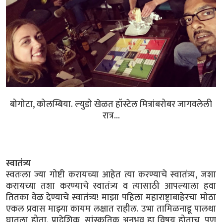
बोगोटा, कोलम्बिया. ल्युडो खेळत हॉस्टेल मित्रांबरोबर जागवलेली
रात्र...
स्वातंत्र्य
स्वतःला ज्या गोष्टी करायच्या आहेत त्या करण्याचे स्वातंत्र्य, जशा
करायच्या तशा करण्याचे स्वातंत्र्य व त्यासाठी आपल्याला हवा
तितका वेळ देण्याचे स्वातंत्र्य! माझा पहिला महाराष्ट्राबाहेरचा मोठा
एकल प्रवास माझ्या कायम लक्षात राहील. उभा तामिळनाडू पालथा
घातला होता. प्रादेशिक, सांस्कृतिक अनुभव हा विषय होताच, पण