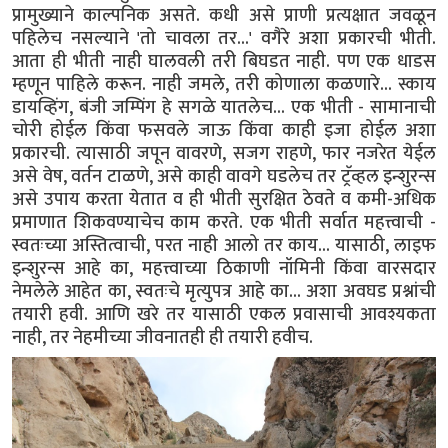
प्रामुख्याने काल्पनिक असते. कधी असे प्राणी प्रत्यक्षात जवळून
पहिलेच नसल्याने 'तो चावला तर...' वगैरे अशा प्रकारची भीती.
आता ही भीती नाही घालवली तरी बिघडत नाही. पण एक धाडस
म्हणून पाहिले करून. नाही जमले, तरी कोणाला कळणारे... स्काय
डायव्हिंग, बंजी जम्पिंग हे सगळे यातलेच... एक भीती - सामानाची
चोरी होईल किंवा फसवले जाऊ किंवा काही इजा होईल अशा
प्रकारची. त्यासाठी जपून वावरणे, सजग राहणे, फार नजरेत येईल
असे वेष, वर्तन टाळणे, असे काही वावगे घडलेच तर ट्रॅव्हल इन्शुरन्स
असे उपाय करता येतात व ही भीती सुरक्षित ठेवते व कमी-अधिक
प्रमाणात शिकवण्याचेच काम करते. एक भीती सर्वात महत्त्वाची -
स्वतःच्या अस्तित्वाची, परत नाही आलो तर काय... यासाठी, लाइफ
इन्शुरन्स आहे का, महत्त्वाच्या ठिकाणी नॉमिनी किंवा वारसदार
नेमलेले आहेत का, स्वतःचे मृत्युपत्र आहे का... अशा अवघड प्रश्नांची
तयारी हवी. आणि खरे तर यासाठी एकल प्रवासाची आवश्यकता
नाही, तर नेहमीच्या जीवनातही ही तयारी हवीच.