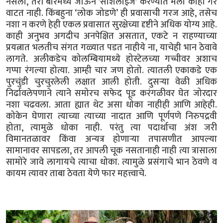
नसलो, तरी बारमध्ये जाऊन 'सोशलाइज' करण्यात मला काही गैर
वाटत नाही. किंबहुना ‘लोक जोडणे’ ही प्रवासाची गरज आहे, तसेच
नशा न करणे हेही एकल प्रवासात सुरक्षेच्या दृष्टीने अधिक योग्य आहे.
काही अनुभव अगदीच अनपेक्षित असतात, एकटे न राहण्याच्या
प्रयत्नात भलतीच संगत गळ्यात पडत नाहीये ना, याचेही भान ठेवावे
लागते. अलीकडेच कोलम्बियामध्ये होस्टेलच्या गच्चीवर अशाच
गप्पा रंगल्या होत्या. आम्ही चार जण होतो. त्यातली एकाकडे एक
पुरचुंडी चुरचुरलेली लक्षात आली होती. दुसऱ्या वेळी अधिक
निर्ढावलेपणाने त्याने समोरच सफेद पूड करंगळीवर घेत जोरदार
नशा चढवला. आता ह्यात थेट असा धोका नाहीही आणि आहेही.
कोकेन घेणारा त्याच्या त्याच्या नादात आणि पूर्णपणे निरुपद्रवी
होता, त्यामुळे धोका नाही. परंतु त्या पदार्थाचा अंश जरी
विमानतळावर किंवा अन्यत्र होणाऱ्या तपासणीत आपल्या
सामानावर सापडला, तर आपली चूक नसतानाही नाही त्या त्रासाला
सामोरे जावे लागायचे त्याचा धोका. त्यामुळे प्रसंगाचे भान ठेवणे व
कायम त्यावर ताबा ठेवता येणे फार महत्त्वाचे.