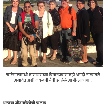
ग्वाटेमालामध्ये तासाभराच्या विमानप्रवासातही अगदी नात्यातले
असावेत अशी जवळची मैत्री झालेले आजी-आजोबा...
भटक्या जीवनशैलीची झलक