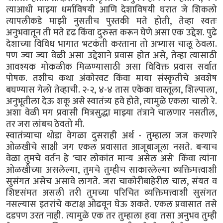
त्याआधी माझ्या धर्माविषयी आणि देशाविषयी घरात जे शिकलो
त्यापलीकडे माझी नुसतीच पुस्तकी मते होती, तेव्हा स्वतः
अनुभवातून ती मते दृढ किंवा दुरुस्त करून घेणे असा एक उद्देश. पुढे
देशाच्या विविध भागात भटकंती करताना तो अभ्यास चालू ठेवला.
पण ज्या ज्या वेळी असा उद्देशाने प्रवास होत असे, तेव्हा त्यासाठी
आवश्यक मोकळीक मिळण्यासाठी असा विविक्त प्रवास सर्वात
पोषक. तशीच कथा अंकोरवट किंवा माया संस्कृतीचे अवशेष
बघण्यास गेलो तेव्हाची. २-२, ४-४ तास एकेका वास्तूला, शिल्पाला,
अनुभूतीला देऊ शकू असे स्वातंत्र्य हवे होते, त्यामुळे एकला चालो रे.
अशा वेळी मग प्रवासी मित्रसुद्धा माझ्या तंत्राने चालणार नसतील,
तर जरा लांबच ठेवतो मी.
स्वातंत्र्याचा थोडा वेगळा दुसराही अर्थ - तुम्हाला जज करणारे
ओळखीचे साक्षी जग एकल प्रवासात आजूबाजूला नसते. बऱ्याच
वेळा तुमचे वर्तन हे 'चार लोकांत मान्य असेल असे' किंवा त्यांना
ओळखीच्या असलेल्या, तुमचे तुम्हीच साकारलेल्या व्यक्तिमत्त्वाशी
सुसंगत असेच असावे लागते. जरा चाकोरीबाहेरील चाल, संयत व
शिष्टसंमत असली तरी तुमच्या परिचित व्यक्तिमत्त्वाशी सुसंगत
नसल्यास इतरांचे कटाक्ष ओढवून घेऊ शकते. एकल प्रवासात तसे
दडपण उरत नाही. त्यामुळे एक तर तुम्हाला हवा तसा अनुभव तुम्ही