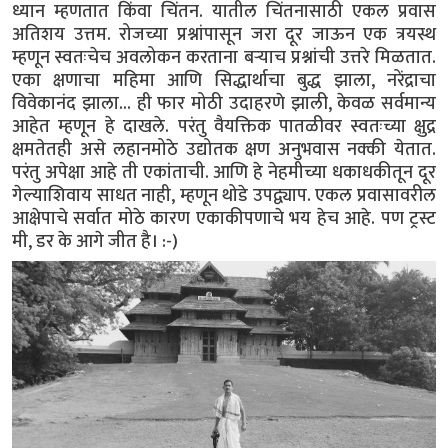
ध्यान म्हणतात किंवा चिंतन. यातील चिंतनासाठी एकल प्रवास
अतिशय उत्तम. रोजच्या प्रश्नांपासून जरा दूर जाऊन एक त्रयस्थ
म्हणून स्वतःचेच अवलोकन करताना बऱ्याच प्रश्नांची उत्तरे मिळतात.
एका क्षणाचा महिमा आणि सिद्धार्थाचा बुद्ध झाला, नरेंद्राचा
विवेकानंद झाला... ही फार मोठी उदाहरणे झाली, केवळ सर्वमान्य
आहेत म्हणून हे दाखले. परंतु वैयक्तिक पातळीवर स्वतःच्या क्षुद्र
क्षमतेतही असे लहानमोठे उद्योतक क्षण अनुभवास नक्की येतात.
परंतु अपेक्षा आहे ती एकांताची. आणि हे नेहमीच्या धकाधकीतून दूर
गेल्याशिवाय साधत नाही, म्हणून थोडे उपद्व्याप. एकल प्रवासावरील
आक्षेपाचे सर्वात मोठे कारण एकाकीपणाचे भय हेच आहे. पण ट्रस्ट
मी, डर के आगे जीत है। :-)