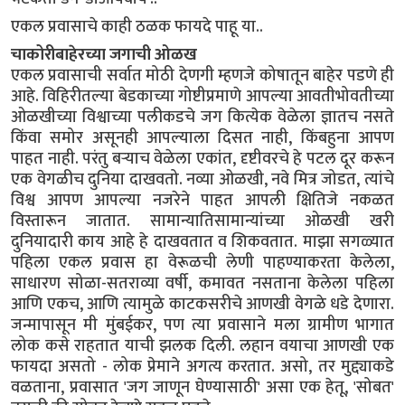
एकल प्रवासाचे काही ठळक फायदे पाहू या..
चाकोरीबाहेरच्या जगाची ओळख
एकल प्रवासाची सर्वात मोठी देणगी म्हणजे कोषातून बाहेर पडणे ही
आहे. विहिरीतल्या बेडकाच्या गोष्टीप्रमाणे आपल्या आवतीभोवतीच्या
ओळखीच्या विश्वाच्या पलीकडचे जग कित्येक वेळेला ज्ञातच नसते
किंवा समोर असूनही आपल्याला दिसत नाही, किंबहुना आपण
पाहत नाही. परंतु बऱ्याच वेळेला एकांत, दृष्टीवरचे हे पटल दूर करून
एक वेगळीच दुनिया दाखवतो. नव्या ओळखी, नवे मित्र जोडत, त्यांचे
विश्व आपण आपल्या नजरेने पाहत आपली क्षितिजे नकळत
विस्तारून जातात. सामान्यातिसामान्यांच्या ओळखी खरी
दुनियादारी काय आहे हे दाखवतात व शिकवतात. माझा सगळ्यात
पहिला एकल प्रवास हा वेरूळची लेणी पाहण्याकरता केलेला,
साधारण सोळा-सतराव्या वर्षी, कमावत नसताना केलेला पहिला
आणि एकच, आणि त्यामुळे काटकसरीचे आणखी वेगळे धडे देणारा.
जन्मापासून मी मुंबईकर, पण त्या प्रवासाने मला ग्रामीण भागात
लोक कसे राहतात याची झलक दिली. लहान वयाचा आणखी एक
फायदा असतो - लोक प्रेमाने अगत्य करतात. असो, तर मुद्द्याकडे
वळताना, प्रवासात 'जग जाणून घेण्यासाठी' असा एक हेतू, 'सोबत'