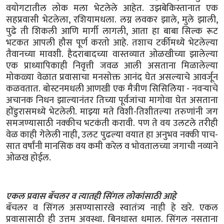
वयोगटातील लोक मला भेटलेले आहेत. उझबेकिस्तानात एक
सहप्रवासी भेटलेला, रशियामधला. लग्न लवकर झाले, मुले झाली,
पुढे ती शिकली आणि मार्गी लागली, आता हा बाबा सिल्क रूट
भटकत आपली हौस पूर्ण करतो आहे. तशाच टर्कीमध्ये भेटलेल्या
तैवानच्या मावशी. हैदराबादच्या वास्तव्यात ओळखीच्या झालेल्या
एक प्राध्यापिकाही निवृत्ती जवळ आली असताना मिळालेल्या
मोकळ्या वेळात प्रवासाचा मनसोक्त आनंद घेत असल्याचे आवर्जून
कळवतात. बोस्टनमधली आणखी एक मैत्रीण सिसिलिया - नवऱ्याचे
अचानक निधन झाल्यानंतर तिच्या पूर्वजांचा मागोवा घेत असताना
होंडुरासमध्ये भेटलेली. माझ्या मते विशी-तिशीतल्या तरुणांनी जग
समजण्यासाठी नक्कीच भटकंती करावी. पण ते वय उलटले तरीही
वेळ काही गेलेली नाही, उलट पुढल्या वयात हा अनुभव नक्की पाच-
सात वर्षांनी मानसिक वय कमी करेल व भोवतालच्या जगाची नव्याने
ओळख होईल.
एकल प्रवास बॅचलर व त्यातही सिंगल लोकांसाठी आहे
बॅचलर व सिंगल असण्यासारखे स्वातंत्र्य नाही हे खरे. एकल
प्रवासासाठी ही उत्तम अवस्था. बिनधास्त धमाल. सिंगल नसताना