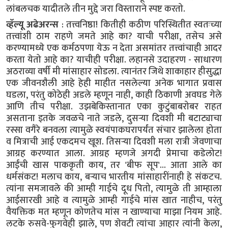
लांबलचक यादीतले तीन मुद्दे जरा विस्ताराने स्पष्ट करतो.
व्हॅल्यू अढेअरन्स
: तत्त्वनिष्ठा! कितीही कठीण परिस्थितीत स्वतःच्या
तत्त्वांशी ठाम राहणे जमते आहे का? याची परीक्षा, तसेच असे
करण्यामध्ये एक कर्मठपणा येऊ न देता असमांतर तत्त्वांचाही आदर
करता येतो आहे का? याचीही परीक्षा. लहानसे उदाहरण - साधारण
अठराव्या वर्षी मी मांसाहार सोडला. त्यानंतर जिथे शाकाहार हीसुद्धा
एक जीवनशैली आहे हेही माहीत नसलेल्या अनेक भागात प्रवास
घडला, परंतु कोठेही अडले म्हणून नाही, काही ठिकाणी अवघड गेले
आणि तीच परीक्षा. उझबेकिस्तानात एका कुटुंबाबरोबर राहत
असताना इतके जवळचे नाते जडले, दुसऱ्या दिवशी मी बटाट्याचा
रस्सा वगैरे बनवला त्यामुळे स्वयंपाकघरापर्यंत संचार झालेला होता
व मित्राची आई एकदमच खूश. तिसऱ्या दिवशी मला रात्री जेवणाचा
आग्रह करण्यात आला. आग्रह म्हणजे अगदी प्रेमाचा कडेलोट!
आईंची खास पाककृती काय, तर 'बीफ सूप'... आता आले का
धर्मसंकट! मलाच काय, बऱ्याच भारतीय मांसाहारींनाही हे संकटच.
त्यांना समजावले की आम्ही गाईचे दूध पितो, त्यामुळे ती आम्हाला
आईसारखी आहे व त्यामुळे आम्ही गाईचे मांस खात नाहीच, परंतु
वैयक्तिक मत म्हणून कोणतेच मांस न खाण्याचा माझा नियम आहे.
लटके रुसवे-फुगवेही झाले, पण शेवटी त्यांचा आहार त्यांनी केला,