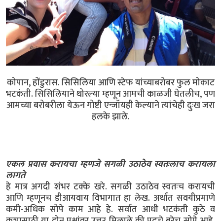
कोपान, होंडुरास. सिसिलिया आणि स्टेफ यांच्याबरोबर फुल मोकाट
भटकंती. सिसिलियाने थोरल्या म्हणून आमची काळजी घेतलीच, पण
आमच्या बरोबरीला येऊन गोष्टी एन्जॉयही केल्याने त्यांचेही दुःख जरा
हलके झाले.
एकल प्रवास करायचा म्हणजे सगळी उठाठेव स्वतःलाच करायला
लागते
हे मात्र अगदी शंभर टक्के खरे. सगळी उठाठेव स्वतःच करायची
आणि म्हणूनच डीआयवाय विभागात हा लेख. अर्थात सवयीप्रमाणे
कमी-अधिक सोपे काम आहे हे. सर्वात आधी भटकंती कुठे व
कशासाठी या दोन प्रश्नांवर उत्तर मिळाले की पुढचे बरेच सोपे आहे.