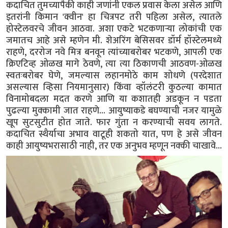
कदाचित तुमच्यापैकी काही जणांनी एकल प्रवास केला असेल आणि
इतरांनी किमान 'क्वीन' हा चित्रपट तरी पहिला असेल, त्यातले
होस्टेलवरचे जीवन आठवा. अशा एकटे भटकणाऱ्या लोकांची एक
जमातच आहे असे म्हणेन मी. शेअरिंग बेसिसवर डॉर्म हॉस्टेलमध्ये
राहणे, दररोज नवे मित्र बनवून त्यांच्याबरोबर भटकणे, आपली एक
क्रिएटिव्ह ओळख मागे ठेवणे, त्या त्या ठिकाणची आठवण-ओळख
स्वतःबरोबर घेणे, जमल्यास लहानमोठे काम शोधणे (परदेशात
असल्यास व्हिसा नियमानुसार) किंवा व्हॉलंटरी कुठल्या कामात
विनामोबदला मदत करणे आणि या कशातही अडकून न पडता
पुढल्या मुक्कामी जात राहणे... आयुष्याकडे बघण्याची नजर यामुळे
खूप सुटसुटीत होत जाते. फार गुंता न करण्याची सवय लागते.
कदाचित स्थैर्याचा अभाव वाटूही शकतो यात, पण हे असे जीवन
काही आयुष्यभरासाठी नाही, तर एक अनुभव म्हणून नक्की चाखावे...