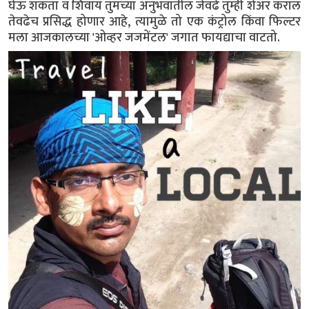
घेऊ शकता व शिवाय तुमच्या अनुभवातील जेवढे तुम्ही शेअर कराल
तेवढेच प्रसिद्ध होणार आहे, त्यामुळे तो एक कंट्रोल किंवा फिल्टर
मला आजकालच्या 'ओव्हर जजमेंटल' जगात फायद्याचा वाटतो.