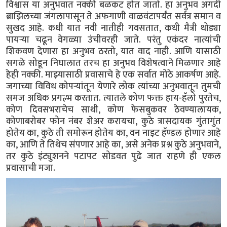
विश्वास या अनुभवात नक्की बळकट होत जातो. हा अनुभव अगदी
ब्राझिलच्या जंगलापासून ते अफगाणी वाळवंटापर्यंत सर्वत्र समान व
सुखद आहे. कधी यात नवी नातीही गवसतात, कधी मैत्री थोड्या
पायऱ्या चढून वेगळ्या उंचीवरही जाते. परंतु एकंदर नात्यांची
शिकवण देणारा हा अनुभव ठरतो, यात वाद नाही. आणि यासाठी
सगळे सोडून निघालात तरच हा अनुभव विशेषत्वाने मिळणार आहे
हेही नक्की. माझ्यासाठी प्रवासाचे हे एक सर्वात मोठे आकर्षण आहे.
जगाच्या विविध कोपऱ्यांतून येणारे लोक त्यांच्या अनुभवातून तुमची
समज अधिक प्रगल्भ करतात. त्यातले कोण फक्त हाय-हॅलो पुरतेच,
कोण दिवसभराचेच साथी, कोण फेसबुकवर ठेवण्यालायक,
कोणाबरोबर फोन नंबर शेअर करायचा, कुठे त्रासदायक गुंतागुंत
होतेय का, कुठे ती समोरून होतेय का, वन नाइट हॅण्डल होणार आहे
का, आणि ते तिथेच संपणार आहे का, असे अनेक प्रश्न कुठे अनुभवाने,
तर कुठे इंट्युशनने पटापट सोडवत पुढे जात राहणे ही एकल
प्रवासाची मजा.