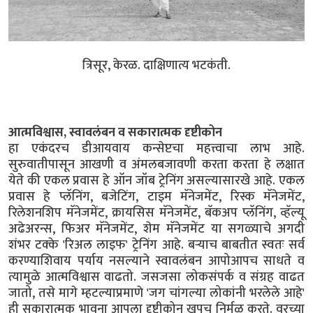
त्रिसूर, केरळ. दाक्षिणात्य भटकंती.
आत्मविश्वास, स्वावलंबन व सकारात्मक दृष्टीकोन
हा एकंदरच डीआयवाय कन्सेप्टचा महत्त्वाचा लाभ आहे.
सुरुवातीपासून आखणी व अंमलबजावणी करता करता हे लक्षात
येते की एकल प्रवास हे ऑन जॉब ट्रेनिंग असल्यासारखे आहे. एकल
प्रवास हे प्लॅनिंग, बजेटिंग, टाइम मॅनेजमेंट, रिस्क मॅनेजमेंट,
रिलेशनशिप मॅनेजमेंट, क्रायसिस मॅनेजमेंट, बॅकअप प्लॅनिंग, व्हॅल्यू
अढेअरन्स, फिअर मॅनेजमेंट, शेम मॅनेजमेंट या सगळ्याचे अगदी
शंभर टक्के 'रिअल लाइफ' ट्रेनिंग आहे. बऱ्याच बाबतीत स्वतः सर्व
करण्याशिवाय पर्याय नसल्याने स्वावलंबन आपोआपच साधते व
त्यामुळे आत्मविश्वास वाढतो. जसजसा लोकसंपर्क व संग्रह वाढत
जातो, तसे मागे म्हटल्याप्रमाणे 'जग चांगल्या लोकांनी भरलेले आहे'
ही सकारात्मक भावना आपला दृष्टीकोन खूपच निर्मळ करते. वरच्या