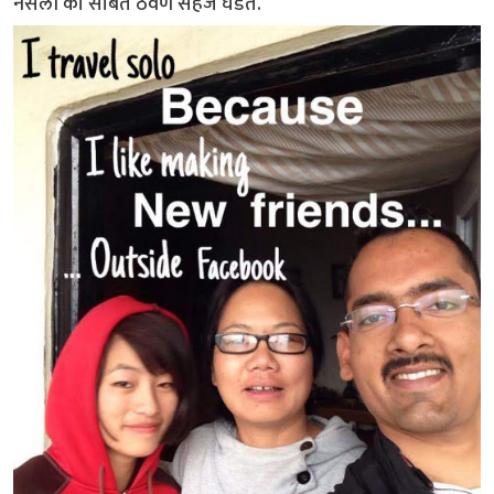
नसली की सोबत ठेवणे सहज घडते.