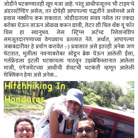
जोडीने भटकण्यातही खूप मजा आहे. परंतु आधीपासूनच 'मी टाइम'चे
अंडरस्टॅण्डिंग असेल, तर दोघेही आपापल्या पद्धतीने अध्येमध्ये असे
प्रवास नक्कीच करू शकतात. जोडीदाराला सवय नसेल तर एकदा
बरोबर घेऊन जाऊन ओळख करून द्यावी, लेटर शी विल थँक यू फॉर
धिस हा स्वानुभव. लेस स्ट्रिंग्स अटॅच्ड रिलेशनशिप
समजूतदारपणाच्या वेगळ्याच प्रतलात नेते. अर्थात, आपापल्या
जबाबदारीवर हे प्रयोग करावेत :-) प्रवासात असे इतरही अनेक जण
भेटतात, मुलीला नवऱ्याबरोबर सोडून ब्रेक घेऊन आलेली ईसा,
गर्लफ्रेंडला इटली भटकायला पाठवून उझबेकिस्तानात आलेला
मासी, एंगेजमेंटच्या आधीची शेवटची भटकंती म्हणून आलेली
मेक्सिकन हेमा असे अनेक...