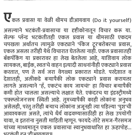
ए
कल प्रवास! या वेळी थीमच डीआयवाय (Do it yourself)
असल्याने भटकंती-प्रवासाचा या दृष्टीकोनातून विचार करू या.
सेल्फ प्लॅन्ड भटकंतीतही एकल प्रवास या थीमसाठी एकदम
चपखल! अर्थातच त्यामुळे एकट्याने 'पॅकेज टूर'बरोबरचा प्रवास,
एकल असला तरीही येथे विचारात घेतलेला नाही. एकल प्रवासातही
बॅकपॅकिंग या प्रकारावर हा लेख बेतलेला आहे, याशिवाय लोक
सायकल, बाईक, स्वतःचे वाहन इत्यादी साधनांनीही एकट्याने प्रवास
करतात, पण ते सर्व जरा वेगळ्या प्रकारात मोडते. परदेशात व
देशातही, अलीकडे बऱ्यापैकी लोक एकट्याने प्रवास करायला
लागले असल्याने "हॅ, एकटंच काय जायचं!" हा विचार बऱ्यापैकी
कमी होत चालला असल्याचे लक्षात येते. एकंदरच या इंडस्ट्रीमध्ये
'एक्स्प्लोजन'सम स्थिती आहे. तुमच्यापैकी काही लोकांना अनुभव
असेलही, परंतु तरीही बऱ्याच लोकांना अजूनही त्या पहिल्या 'पुश'ची
आवश्यकता असते, त्यांचे धैर्य वाढवण्यासाठीही हा लेख उपयोगी
यावा, व इतरांना नुसती माहिती म्हणून. फायदे-तोटे समज-गैरसमज
यांच्या माध्यमातून एकल प्रवासाचा स्वानुभवाधारित हा ऊहापोह...
भटकंती डन 'डीआयवाय'!!