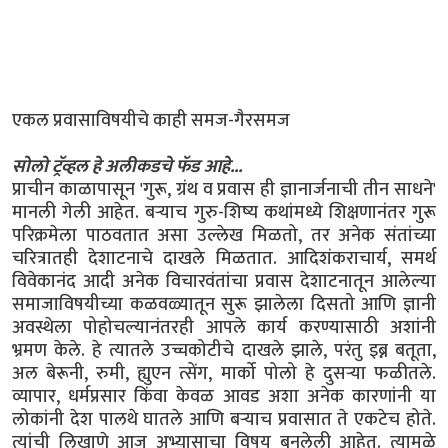
एकल प्रवासाविषयीचे काही समज-गैरसमज
सोलो ट्रॅव्हल हे अलीकडचे फॅड आहे...
प्राचीन काळापासून 'गुरू, ग्रंथ व प्रवास ही ज्ञानार्जनाची तीन साधने'
मानली गेली आहेत. बऱ्याच गुरु-शिष्य कथांमध्ये शिक्षणानंतर गुरू
परिक्रमेला पाठवतात असा उल्लेख मिळतो, तर अनेक संतांच्या
चरित्रातही देशाटनाचे दाखले मिळतात. आदिशंकराचार्य, समर्थ
विवेकानंद आदी अनेक विचारवंतांचा प्रवास देशाटनातून आलेल्या
समाजाविषयीच्या कळवळ्यातून सुरू झालेला दिसतो आणि ज्ञानी
अवस्थेला पोहोचल्यानंतरही आपले कार्य करण्यासाठी अशांनी
भ्रमण केले. हे त्यातले उच्चकोटीचे दाखले झाले, परंतु इब्न बतूता,
अल बेरूनी, रुमी, ह्युएन त्सेंग, मार्को पोलो हे दुसऱ्या फळीतले.
व्यापार, धर्मप्रसार किंवा केवळ आवड अशा अनेक कारणांनी या
लोकांनी देश पालथे घातले आणि बऱ्याच प्रवासात ते एकटेच होते.
त्यांची लिखाणे आज अभ्यासाचा विषय बनलेली आहेत. त्यामुळे