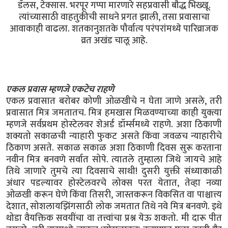
डॅलस, टेक्सास. भरपूर गप्पा मारणारे सहप्रवासी बौद्ध भिख्खू.
त्यांच्यासाठी वाहतुकीची साधने प्रगत झाली, तसा प्रवासाचा
आवाकाही वाढला. शतकानुशतके पौर्वात्य परंपरांमध्ये पारिव्राजक
व्रत अखंड चालू आहे.
एकल प्रवास म्हणजे एकटेच राहणे
एकल प्रवासात बरोबर कोणी ओळखीचे न घेता जाणे असले, तरी
प्रवासात मित्र जमतातच. मित्र हमखास मिळवण्याच्या काही युक्त्या
म्हणजे सर्वप्रथम होस्टेलवर शेअर्ड डॉर्म्समध्ये राहणे. अशा ठिकाणी
शक्यतो सकाळची न्याहारी फुकट असते किंवा जवळच न्याहारीचे
ठिकाण असते. सकाळ सकाळ अशा ठिकाणी दिवस सुरू करताना
नवीन मित्र बनवणे सर्वात सोपे. त्यातले तुम्हाला जिथे जायचे आहे
तिथे जाणारे तुमचे त्या दिवसाचे साथी! दुसरी युक्ती संध्याकाळी
अंधार पडल्यावर होस्टेलवरचे लोक्स परत येतात, तेव्हा नव्या
ओळखी करून घेणे किंवा तिसरी, जास्तकरून विकसित वा पाश्चात्त्य
देशात, सोशलायझिंगसाठी लोक जमतात तिथे नवे मित्र बनवणे. इथे
थोडा वैयक्तिक सवयींचा वा तत्त्वांचा प्रश्न येऊ शकतो. मी दारू पीत