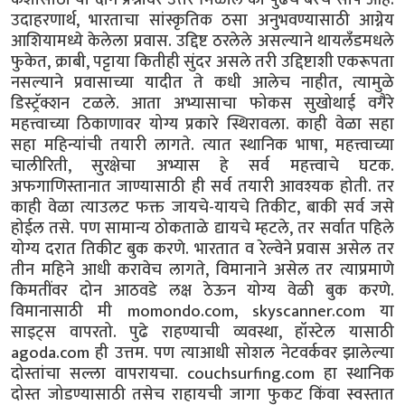
उदाहरणार्थ, भारताचा सांस्कृतिक ठसा अनुभवण्यासाठी आग्नेय
आशियामध्ये केलेला प्रवास. उद्दिष्ट ठरलेले असल्याने थायलँडमधले
फुकेत, क्राबी, पट्टाया कितीही सुंदर असले तरी उद्दिष्टाशी एकरूपता
नसल्याने प्रवासाच्या यादीत ते कधी आलेच नाहीत, त्यामुळे
डिस्ट्रॅक्शन टळले. आता अभ्यासाचा फोकस सुखोथाई वगैरे
महत्त्वाच्या ठिकाणावर योग्य प्रकारे स्थिरावला. काही वेळा सहा
सहा महिन्यांची तयारी लागते. त्यात स्थानिक भाषा, महत्त्वाच्या
चालीरिती, सुरक्षेचा अभ्यास हे सर्व महत्त्वाचे घटक.
अफगाणिस्तानात जाण्यासाठी ही सर्व तयारी आवश्यक होती. तर
काही वेळा त्याउलट फक्त जायचे-यायचे तिकीट, बाकी सर्व जसे
होईल तसे. पण सामान्य ठोकताळे द्यायचे म्हटले, तर सर्वात पहिले
योग्य दरात तिकीट बुक करणे. भारतात व रेल्वेने प्रवास असेल तर
तीन महिने आधी करावेच लागते, विमानाने असेल तर त्याप्रमाणे
किमतींवर दोन आठवडे लक्ष ठेऊन योग्य वेळी बुक करणे.
विमानासाठी मी momondo.com, skyscanner.com या
साइट्स वापरतो. पुढे राहण्याची व्यवस्था, हॉस्टेल यासाठी
agoda.com ही उत्तम. पण त्याआधी सोशल नेटवर्कवर झालेल्या
दोस्तांचा सल्ला वापरायचा. couchsurfing.com हा स्थानिक
दोस्त जोडण्यासाठी तसेच राहायची जागा फुकट किंवा स्वस्तात