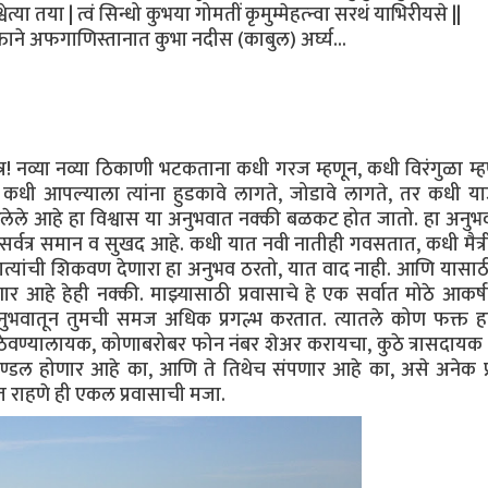
वेत्या तया | त्वं सिन्धो कुभया गोमतीं कृमुम्मेहत्न्वा सरथं याभिरीयसे ||
क्ताने अफगाणिस्तानात कुभा नदीस (काबुल) अर्घ्य...
त्र! नव्या नव्या ठिकाणी भटकताना कधी गरज म्हणून, कधी विरंगुळा म्ह
कधी आपल्याला त्यांना हुडकावे लागते, जोडावे लागते, तर कधी य
लेले आहे हा विश्वास या अनुभवात नक्की बळकट होत जातो. हा अनु
 सर्वत्र समान व सुखद आहे. कधी यात नवी नातीही गवसतात, कधी मैत्री
र नात्यांची शिकवण देणारा हा अनुभव ठरतो, यात वाद नाही. आणि यासा
 आहे हेही नक्की. माझ्यासाठी प्रवासाचे हे एक सर्वात मोठे आकर्
ा अनुभवातून तुमची समज अधिक प्रगल्भ करतात. त्यातले कोण फक्त ह
वण्यालायक, कोणाबरोबर फोन नंबर शेअर करायचा, कुठे त्रासदायक गु
ण्डल होणार आहे का, आणि ते तिथेच संपणार आहे का, असे अनेक प्रश
ात राहणे ही एकल प्रवासाची मजा.