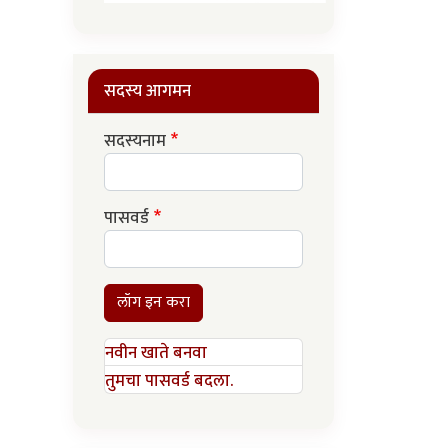
सदस्य आगमन
सदस्यनाम
पासवर्ड
लॉग इन करा
नवीन खाते बनवा
तुमचा पासवर्ड बदला.