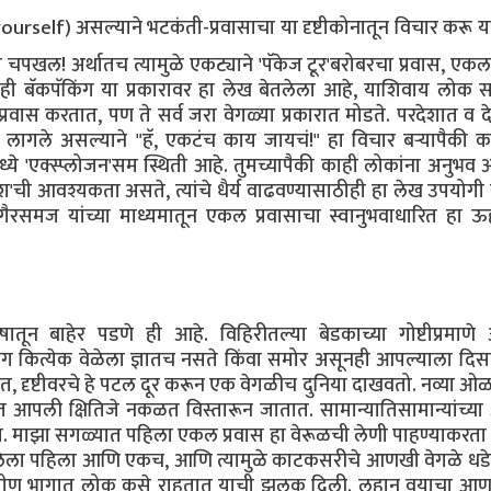
rself) असल्याने भटकंती-प्रवासाचा या दृष्टीकोनातून विचार करू या
चपखल! अर्थातच त्यामुळे एकट्याने 'पॅकेज टूर'बरोबरचा प्रवास, ए
ातही बॅकपॅकिंग या प्रकारावर हा लेख बेतलेला आहे, याशिवाय लोक
प्रवास करतात, पण ते सर्व जरा वेगळ्या प्रकारात मोडते. परदेशात व द
 लागले असल्याने "हॅ, एकटंच काय जायचं!" हा विचार बऱ्यापैकी 
मध्ये 'एक्स्प्लोजन'सम स्थिती आहे. तुमच्यापैकी काही लोकांना अनुभव
पुश'ची आवश्यकता असते, त्यांचे धैर्य वाढवण्यासाठीही हा लेख उपयोगी
गैरसमज यांच्या माध्यमातून एकल प्रवासाचा स्वानुभवाधारित हा ऊह
तून बाहेर पडणे ही आहे. विहिरीतल्या बेडकाच्या गोष्टीप्रमाणे
ग कित्येक वेळेला ज्ञातच नसते किंवा समोर असूनही आपल्याला दिस
ंत, दृष्टीवरचे हे पटल दूर करून एक वेगळीच दुनिया दाखवतो. नव्या ओळ
ाहत आपली क्षितिजे नकळत विस्तारून जातात. सामान्यातिसामान्यांच्
 माझा सगळ्यात पहिला एकल प्रवास हा वेरूळची लेणी पाहण्याकरता 
लेला पहिला आणि एकच, आणि त्यामुळे काटकसरीचे आणखी वेगळे धडे 
ा ग्रामीण भागात लोक कसे राहतात याची झलक दिली. लहान वयाचा 