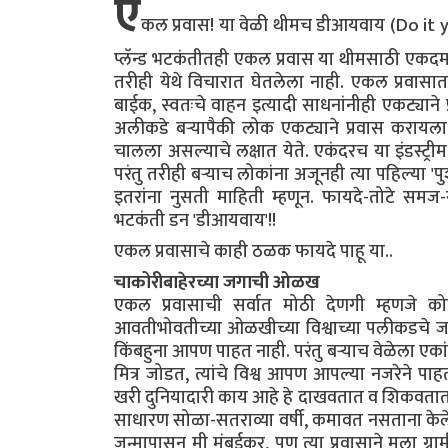
ए
कल प्रवास! या वेळी थीमच डीआयवाय (Do it you
प्लॅन्ड भटकंतीतही एकल प्रवास या थीमसाठी एकदम 
तरीही येथे विचारात घेतलेला नाही. एकल प्रवास
बाईक, स्वतःचे वाहन इत्यादी साधनांनीही एकट्याने 
अलीकडे बऱ्यापैकी लोक एकट्याने प्रवास करायला
चालला असल्याचे लक्षात येते. एकंदरच या इंडस्ट्री
परंतु तरीही बऱ्याच लोकांना अजूनही त्या पहिल्या '
इतरांना नुसती माहिती म्हणून. फायदे-तोटे समज-
भटकंती डन 'डीआयवाय'!!
एकल प्रवासाचे काही ठळक फायदे पाहू या..
चाकोरीबाहेरच्या जगाची ओळख
एकल प्रवासाची सर्वात मोठी देणगी म्हणजे कोषा
आवतीभोवतीच्या ओळखीच्या विश्वाच्या पलीकडचे ज
किंबहुना आपण पाहत नाही. परंतु बऱ्याच वेळेला एका
मित्र जोडत, त्यांचे विश्व आपण आपल्या नजरेने प
खरी दुनियादारी काय आहे हे दाखवतात व शिकवतात.
साधारण सोळा-सतराव्या वर्षी, कमावत नसताना के
जन्मापासून मी मुंबईकर, पण त्या प्रवासाने मल