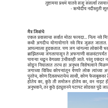
तुष्टामया प्रथमं यातवे सजूः ससर्त्वा रसयाश्
- ऋग्वेदीय नदीस्तुती सू
मैत्र जिवांचे
एकल प्रवासाचा सर्वात मोठा फायदा... नित्य नवे मि
कधी अगदीच योगायोगाने नवे मित्र जुळत जातात. 
आपल्याला हुडकतात. पण जग चांगल्या लोकांनी भर
ब्राझिलच्या जंगलापासून ते अफगाणी वाळवंटापर्यंत
पायऱ्या चढून वेगळ्या उंचीवरही जाते. परंतु एकंद
सोडून निघालात तरच हा अनुभव विशेषत्वाने मिळणार
जगाच्या विविध कोपऱ्यांतून येणारे लोक त्यांच्य
पुरतेच, कोण दिवसभराचेच साथी, कोण फेसबुकवर ठे
होतेय का, कुठे ती समोरून होतेय का, वन नाइट हॅ
अनुभवाने, तर कुठे इंट्युशनने पटापट सोडवत पुढे ज