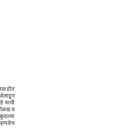
ओळख होत
ओलांडून
आहे याची
ची ओळख व
कुठल्या
म्हणजेच