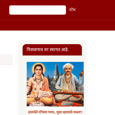
शोध
शोध
मिसळपाव वर स्वागत आहे.