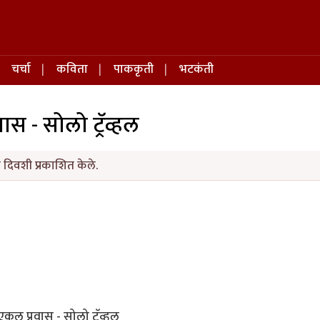
चर्चा
कविता
पाककृती
भटकंती
स - सोलो ट्रॅव्हल
दिवशी प्रकाशित केले.
एकल प्रवास - सोलो ट्रॅव्हल