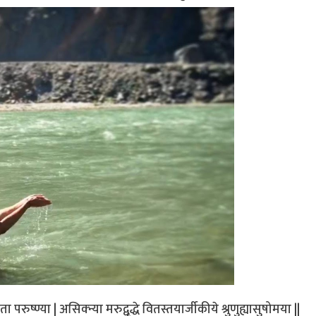
ा परुष्ण्या | असिक्न्या मरुद्वृद्धे वितस्तयार्जीकीये श्रुणुह्यासुषोमया ||