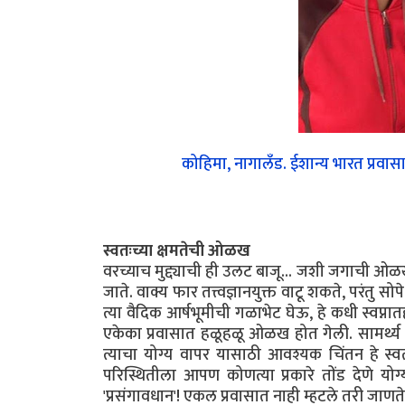
कोहिमा, नागालँड. ईशान्य भारत प्रवासा
स्वतःच्या क्षमतेची ओळख
वरच्याच मुद्द्याची ही उलट बाजू... जशी जगाची ओ
जाते. वाक्य फार तत्त्वज्ञानयुक्त वाटू शकते, परं
त्या वैदिक आर्षभूमीची गळाभेट घेऊ, हे कधी स्वप्न
एकेका प्रवासात हळूहळू ओळख होत गेली. सामर्थ्य अच
त्याचा योग्य वापर यासाठी आवश्यक चिंतन हे स्व
परिस्थितीला आपण कोणत्या प्रकारे तोंड देणे 
'प्रसंगावधान'! एकल प्रवासात नाही म्हटले तरी जाणत