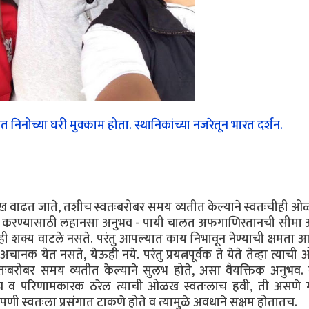
त निनोच्या घरी मुक्काम होता. स्थानिकांच्या नजरेतून भारत दर्शन.
ळख वाढत जाते, तशीच स्वतःबरोबर समय व्यतीत केल्याने स्वतःचीही 
तु सोपे करण्यासाठी लहानसा अनुभव - पायी चालत अफगाणिस्तानची सीमा 
ातही शक्य वाटले नसते. परंतु आपल्यात काय निभावून नेण्याची क्षमता 
ानक येत नसते, येऊही नये. परंतु प्रयत्नपूर्वक ते येते तेव्हा त्या
तःबरोबर समय व्यतीत केल्याने सुलभ होते, असा वैयक्तिक अनुभव. 
योग्य व परिणामकारक ठरेल त्याची ओळख स्वतःलाच हवी, ती असणे 
ेपणी स्वतःला प्रसंगात टाकणे होते व त्यामुळे अवधाने सक्षम होतातच.