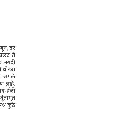
णून, तर
ाउलट ते
भव अगदी
 थोड्या
ठी सगळे
षण आहे.
ाय-हॅलो
ंतागुंत
्न कुठे