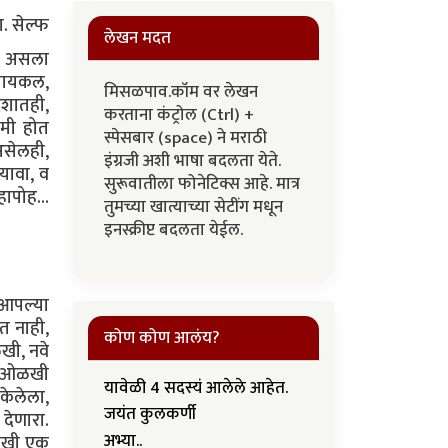
. सेल्फ
लेखन मदत
कल असला
 सायकल,
मिसळपाव.कॉम वर लेखन
ेशातही,
करताना कंट्रोल (Ctrl) +
कमी होत
स्पेसबार (space) ने मराठी
 असेलही,
इंग्रजी अशी भाषा बदलता येते.
 यावा, व
सुरूवातीला फोनेटिक्स आहे. मात्र
ापोह...
तुमच्या खात्याच्या सेटींग मधून
इनस्क्रीप्ट बदलता येईल.
 आपल्या
त नाही,
कोण कोण आलंय?
खी, नवे
या ओळखी
यावेळी 4 सदस्यं आलेले आहेत.
केलेला,
जयंत कुलकर्णी
देणारा.
अभ्या..
आणखी एक