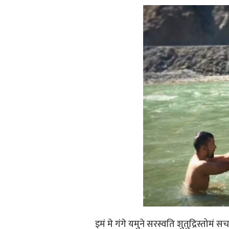
इमं मे गंगे यमुने सरस्वति शुतुद्रिस्तोमं सचत