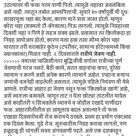
उठल्यावर मी फक्त गरम पाणी पितो. त्यामुळे चहावर अवलंबित्व
असे नाही. त्यातून तब्येत आम्लपित्ताची. सुमारे १० वर्षांपूर्वी मी दूध-
साखरयुक्त चहा बंद केला, कारण याने त्रास जास्त होतो. म्हणून
कोरा चहा (शक्यतो टी-बॅगवाला) पिऊ लागलो. त्यामुळे निग्रहाच्या
दिवशी चहा न पिणे हे सहज शक्य झाले. प्रवासात तर कित्येकदा हा
निग्रह आपोआप होतो, कारण मला हवा तसा सौम्य कोरा चहा
भारतात तरी घराबाहेर कुठेच (टपरीवर, सामान्य हॉटेल्समध्ये किंवा
स्थानकांवर) मिळत नाही. २. दिवसातले
रात्रीचे जेवण नाही.
>>>>>> वयाच्या चाळिशीनंतर बुद्धिजीवी वर्गाला रात्रीच्या पूर्ण
जेवणाची गरज नसते. बैठी कामे, सतत वाहनांचा वापर, पुरेसा
व्यायाम न करणे अशी अनेक कारणे त्यामागे आहेत. एव्हाना बऱ्याच
जणांची वजनेही वाढलेली असतात. त्यामुळे पहिले नियंत्रण मी येथे
आणले. रात्रीचा आहार हा जेवण नसून फक्त ‘किरकोळ खाणे’ आहे,
असे स्वतःला बजावले. म्हणून ताट न घेता छोट्या ताटलीत मावेल
असे काहीतरी न शिजवलेले घ्यायचे व जोडीस एखादे पाणीदार
फळ. आहारशैलीतील हा आमूलाग्र बदल असल्याने तो फक्त
एखाद्या दिवसाऐवजी रोज करायचे ठरवले. प्रथम हा प्रयोग एकाआड
एक दिवस केला. पुढे रोज. सुरुवातीस निग्रह करावा लागतो, पण
हळूहळू ही चांगली सवय अंगवळणी पडते. असे एक दशकाहून