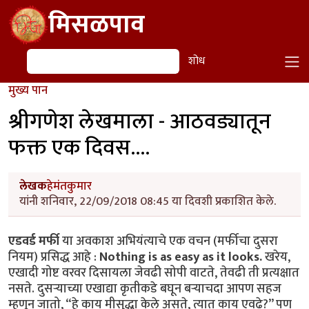
Skip to main content
मिसळपाव
शोध
शोध
मुख्य पान
श्रीगणेश लेखमाला - आठवड्यातून
फक्त एक दिवस....
लेखक
हेमंतकुमार
यांनी शनिवार, 22/09/2018 08:45 या दिवशी प्रकाशित केले.
एडवर्ड मर्फी
या अवकाश अभियंत्याचे एक वचन (मर्फीचा दुसरा
नियम) प्रसिद्ध आहे :
Nothing is as easy as it looks.
खरेय,
एखादी गोष्ट वरवर दिसायला जेवढी सोपी वाटते, तेवढी ती प्रत्यक्षात
नसते. दुसऱ्याच्या एखाद्या कृतीकडे बघून बऱ्याचदा आपण सहज
म्हणून जातो, “हे काय मीसुद्धा केले असते, त्यात काय एवढे?” पण