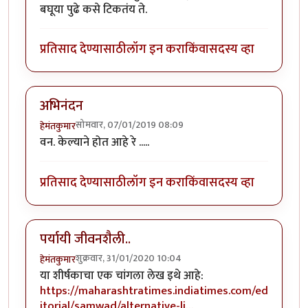
बघूया पुढे कसे टिकतंय ते.
प्रतिसाद देण्यासाठी
लॉग इन करा
किंवा
सदस्य व्हा
अभिनंदन
सोमवार, 07/01/2019 08:09
हेमंतकुमार
वन. केल्याने होत आहे रे .....
प्रतिसाद देण्यासाठी
लॉग इन करा
किंवा
सदस्य व्हा
पर्यायी जीवनशैली..
शुक्रवार, 31/01/2020 10:04
हेमंतकुमार
या शीर्षकाचा एक चांगला लेख इथे आहे:
https://maharashtratimes.indiatimes.com/ed
itorial/samwad/alternative-li…