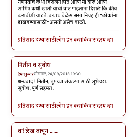
गणपतीचे कधी विसर्जन होते आणि मी दारू आणि
सामिष कधी खातो याची वाट पाहताना दिसले कि कीव
करावीशी वाटते. बऱ्याच वेळेस असा निग्रह ही
"लोकांना
दाखवण्यासाठी"
असतो असेच वाटते.
प्रतिसाद देण्यासाठी
लॉग इन करा
किंवा
सदस्य व्हा
नितीन व सुबोध
सोमवार, 24/09/2018 19:30
हेमंतकुमार
धन्यवाद ! नितीन, तुमच्या संकल्पा साठी शुभेच्छा.
सुबोध, पूर्ण सहमत .
प्रतिसाद देण्यासाठी
लॉग इन करा
किंवा
सदस्य व्हा
वा! लेख वाचून .......