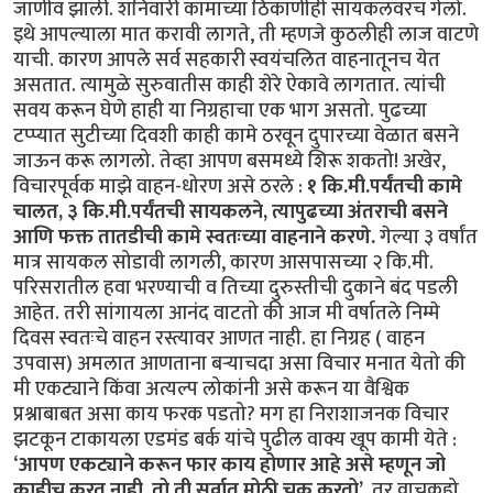
जाणीव झाली. शनिवारी कामाच्या ठिकाणीही सायकलवरच गेलो.
इथे आपल्याला मात करावी लागते, ती म्हणजे कुठलीही लाज वाटणे
याची. कारण आपले सर्व सहकारी स्वयंचलित वाहनातूनच येत
असतात. त्यामुळे सुरुवातीस काही शेरे ऐकावे लागतात. त्यांची
सवय करून घेणे हाही या निग्रहाचा एक भाग असतो. पुढच्या
टप्प्यात सुटीच्या दिवशी काही कामे ठरवून दुपारच्या वेळात बसने
जाऊन करू लागलो. तेव्हा आपण बसमध्ये शिरू शकतो! अखेर,
विचारपूर्वक माझे वाहन-धोरण असे ठरले :
१ कि.मी.पर्यंतची कामे
चालत, ३ कि.मी.पर्यंतची सायकलने, त्यापुढच्या अंतराची बसने
आणि फक्त तातडीची कामे स्वतःच्या वाहनाने करणे.
गेल्या ३ वर्षांत
मात्र सायकल सोडावी लागली, कारण आसपासच्या २ कि.मी.
परिसरातील हवा भरण्याची व तिच्या दुरुस्तीची दुकाने बंद पडली
आहेत. तरी सांगायला आनंद वाटतो की आज मी वर्षातले निम्मे
दिवस स्वतःचे वाहन रस्त्यावर आणत नाही. हा निग्रह ( वाहन
उपवास) अमलात आणताना बऱ्याचदा असा विचार मनात येतो की
मी एकट्याने किंवा अत्यल्प लोकांनी असे करून या वैश्विक
प्रश्नाबाबत असा काय फरक पडतो? मग हा निराशाजनक विचार
झटकून टाकायला एडमंड बर्क यांचे पुढील वाक्य खूप कामी येते :
‘
आपण एकट्याने करून फार काय होणार आहे असे म्हणून जो
काहीच करत नाही, तो ती सर्वात मोठी चूक करतो’.
तर वाचकहो,