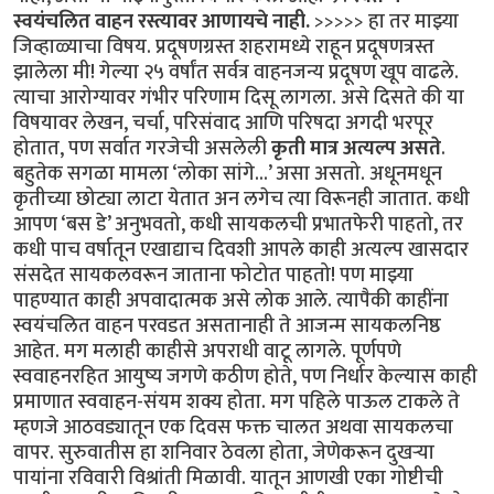
स्वयंचलित वाहन रस्त्यावर आणायचे नाही.
>>>>> हा तर माझ्या
जिव्हाळ्याचा विषय. प्रदूषणग्रस्त शहरामध्ये राहून प्रदूषणत्रस्त
झालेला मी! गेल्या २५ वर्षांत सर्वत्र वाहनजन्य प्रदूषण खूप वाढले.
त्याचा आरोग्यावर गंभीर परिणाम दिसू लागला. असे दिसते की या
विषयावर लेखन, चर्चा, परिसंवाद आणि परिषदा अगदी भरपूर
होतात, पण सर्वात गरजेची असलेली
कृती मात्र अत्यल्प असते
.
बहुतेक सगळा मामला ‘लोका सांगे...’ असा असतो. अधूनमधून
कृतीच्या छोट्या लाटा येतात अन लगेच त्या विरूनही जातात. कधी
आपण ‘बस डे’ अनुभवतो, कधी सायकलची प्रभातफेरी पाहतो, तर
कधी पाच वर्षातून एखाद्याच दिवशी आपले काही अत्यल्प खासदार
संसदेत सायकलवरून जाताना फोटोत पाहतो! पण माझ्या
पाहण्यात काही अपवादात्मक असे लोक आले. त्यापैकी काहींना
स्वयंचलित वाहन परवडत असतानाही ते आजन्म सायकलनिष्ठ
आहेत. मग मलाही काहीसे अपराधी वाटू लागले. पूर्णपणे
स्ववाहनरहित आयुष्य जगणे कठीण होते, पण निर्धार केल्यास काही
प्रमाणात स्ववाहन-संयम शक्य होता. मग पहिले पाऊल टाकले ते
म्हणजे आठवड्यातून एक दिवस फक्त चालत अथवा सायकलचा
वापर. सुरुवातीस हा शनिवार ठेवला होता, जेणेकरून दुखऱ्या
पायांना रविवारी विश्रांती मिळावी. यातून आणखी एका गोष्टीची