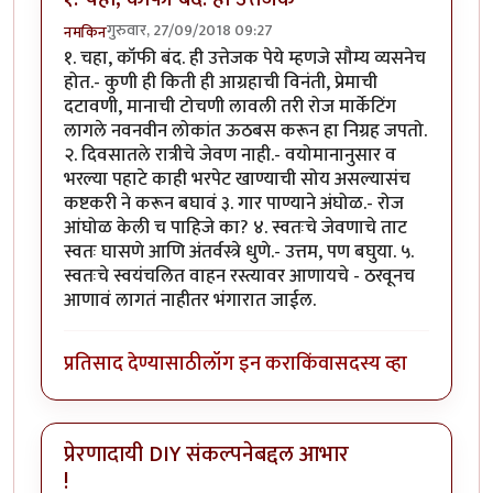
गुरुवार, 27/09/2018 09:27
नमकिन
१. चहा, कॉफी बंद. ही उत्तेजक पेये म्हणजे सौम्य व्यसनेच
होत.- कुणी ही किती ही आग्रहाची विनंती, प्रेमाची
दटावणी, मानाची टोचणी लावली तरी रोज मार्केटिंग
लागले नवनवीन लोकांत ऊठबस करून हा निग्रह जपतो.
२. दिवसातले रात्रीचे जेवण नाही.- वयोमानानुसार व
भरल्या पहाटे काही भरपेट खाण्याची सोय असल्यासंच
कष्टकरी ने करून बघावं ३. गार पाण्याने अंघोळ.- रोज
आंघोळ केली च पाहिजे का? ४. स्वतःचे जेवणाचे ताट
स्वतः घासणे आणि अंतर्वस्त्रे धुणे.- उत्तम, पण बघुया. ५.
स्वतःचे स्वयंचलित वाहन रस्त्यावर आणायचे - ठरवूनच
आणावं लागतं नाहीतर भंगारात जाईल.
प्रतिसाद देण्यासाठी
लॉग इन करा
किंवा
सदस्य व्हा
प्रेरणादायी DIY संकल्पनेबद्दल आभार
!