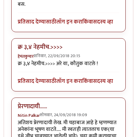
बस.
प्रतिसाद देण्यासाठी
लॉग इन करा
किंवा
सदस्य व्हा
क्र ३,४ नेहमीच.>>>>
शनिवार, 22/09/2018 20:15
हेमंतकुमार
क्र ३,४ नेहमीच.>>>> अरे वा, कौतुक वाटले !
प्रतिसाद देण्यासाठी
लॉग इन करा
किंवा
सदस्य व्हा
प्रेरणादायी......
सोमवार, 24/09/2018 19:09
Nitin Palkar
अतिशय प्रेरणादायी लेख. मी चहाबाज आहे हे म्हणण्यात
अनेकांना भूषण वाटते..... मी स्वतःही त्यातलाच एक(या
इथे जीभ चावण्यात आलेली आहे). चहा कमी करण्याचा