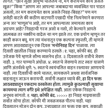
लागते. “छान सुखी आयुष्य चाललेय ना, मग करायचेय काय असले
खूळ?” किंवा “आपण जर आपल्या जबाबदाऱ्या व्यवस्थित पार पाडत
असलो, तर मग करायचेत काय असले निग्रह-बिग्रह?” पण मग
असेही वाटले की कठीण वाटणारी एखादी गोष्ट नित्यनेमाने करणारा
अन्य जर ‘माणूस’च आहे, तर मग आपल्याला जमायला काय
अडचण आहे? निग्रहाची गरज असो व नसो, तो केल्याने आपले
आत्मबळ तर नक्कीच वाढेल ना! मग झाले तर. एक प्रयोग म्हणून तर
काही करून बघू. मग त्या मंथनातून एक कल्पना स्फुरली, ती म्हणजे
आपण आठवड्यातून एक दिवस
‘मनोनिग्रह दिन’
पाळावा. त्या
दिवशी खालील निग्रह करण्याचे ठरवले : १. चहा, कॉफी बंद. ही
उत्तेजक पेये म्हणजे सौम्य व्यसनेच होत. २. दिवसातले रात्रीचे जेवण
नाही. ३. गार पाण्याने अंघोळ. ४. स्वतःचे जेवणाचे ताट स्वतः घासणे
आणि अंतर्वस्त्रे धुणे. ५. स्वतःचे स्वयंचलित वाहन रस्त्यावर आणायचे
नाही. त्या दिवशीची कामे चालत, सायकलने अथवा सार्वजनिक
वाहनातून जाऊन करायची. सर्वानी लक्षात घ्यावे की,
हा दिन फक्त
आठवड्यातून एकदाच ठरवलेला होता. त्यामुळे कुठल्याही सुखाचा
कायमचा त्याग वगैरे इथे अपेक्षित नाही.
आता एकेक निग्रहाचे
अनुभव सांगतो. १.
चहा, कॉफी बंद.
>>>>> हा निग्रह माझ्यासाठी
सर्वात सोपा होता. कॉफी मी जवळजवळ पीतच नाही. चहा
दिवसातून मोजून दोन कप, उन्हाळ्यात तर फक्त एक कप. सकाळी