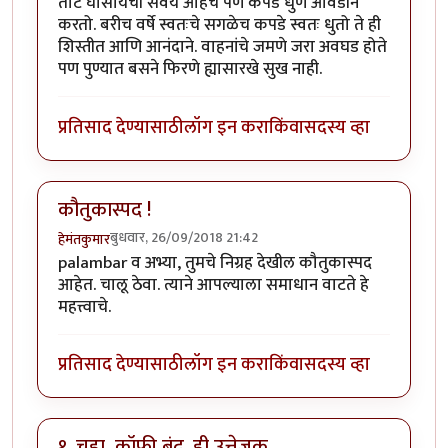
ताट घासायची सवय आहेच पण कपडे धुणे आवडीने
करतो. बरीच वर्षे स्वतःचे सगळेच कपडे स्वतः धुतो ते ही
शिस्तीत आणि आनंदाने. वाहनांचे जमणे जरा अवघड होते
पण पुण्यात बसने फिरणे ह्यासारखे सुख नाही.
प्रतिसाद देण्यासाठी
लॉग इन करा
किंवा
सदस्य व्हा
कौतुकास्पद !
बुधवार, 26/09/2018 21:42
हेमंतकुमार
palambar व अभ्या, तुमचे निग्रह देखील कौतुकास्पद
आहेत. चालू ठेवा. त्याने आपल्याला समाधान वाटते हे
महत्त्वाचे.
प्रतिसाद देण्यासाठी
लॉग इन करा
किंवा
सदस्य व्हा
१. चहा, कॉफी बंद. ही उत्तेजक