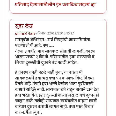
प्रतिसाद देण्यासाठी
लॉग इन करा
किंवा
सदस्य व्हा
सुंदर लेख
शनिवार, 22/09/2018 15:17
ज्ञानोबाचे पैजार
मनःपूर्वक अभिनंदन... सर्व निग्रहांची कारणमिमांसा
पटण्याजोगी आहे. पण ......
गेल्या ३ वर्षांत मात्र सायकल सोडावी लागली, कारण
आसपासच्या २ कि.मी. परिसरातील हवा भरण्याची व
तिच्या दुरुस्तीची दुकाने बंद पडली आहेत.
हे कारण काही पटले नाही बुवा, या करता मी
सायकलमधे हवा भरायचा पंप व पंक्चर किट विकत
घेतले आहे. पंपाने हवा भरणे देखील आता पुर्वीसारखे
कष्टाचे राहिले नाही. आरामात उभे राहून पायाने दाब देत
हवा भरता येते. इतर दुरुस्ती करता जरा लांबचे दुकानही
चालून जाते. तशीही सायकल स्वयंचलीत वाहना एवढी
वारंवार दुरुस्त करावी लागत नाही. बघा परत विचार
करुन. पैजारबुवा,