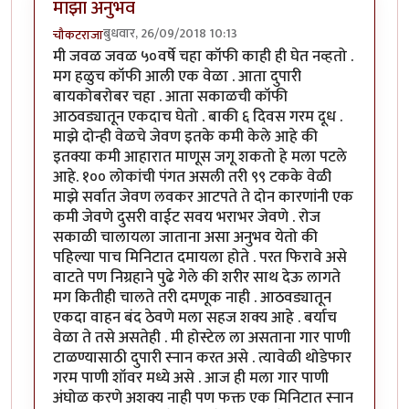
माझा अनुभव
बुधवार, 26/09/2018 10:13
चौकटराजा
मी जवळ जवळ ५०वर्षे चहा कॉफी काही ही घेत नव्हतो .
मग हळुच कॉफी आली एक वेळा . आता दुपारी
बायकोबरोबर चहा . आता सकाळची कॉफी
आठवड्यातून एकदाच घेतो . बाकी ६ दिवस गरम दूध .
माझे दोन्ही वेळचे जेवण इतके कमी केले आहे की
इतक्या कमी आहारात माणूस जगू शकतो हे मला पटले
आहे. १०० लोकांची पंगत असली तरी ९९ टकके वेळी
माझे सर्वात जेवण लवकर आटपते ते दोन कारणांनी एक
कमी जेवणे दुसरी वाईट सवय भराभर जेवणे . रोज
सकाळी चालायला जाताना असा अनुभव येतो की
पहिल्या पाच मिनिटात दमायला होते . परत फिरावे असे
वाटते पण निग्रहाने पुढे गेले की शरीर साथ देऊ लागते
मग कितीही चालते तरी दमणूक नाही . आठवड्यातून
एकदा वाहन बंद ठेवणे मला सहज शक्य आहे . बर्याच
वेळा ते तसे असतेही . मी होस्टेल ला असताना गार पाणी
टाळण्यासाठी दुपारी स्नान करत असे . त्यावेळी थोडेफार
गरम पाणी शॉवर मध्ये असे . आज ही मला गार पाणी
अंघोळ करणे अशक्य नाही पण फक्त एक मिनिटात स्नान