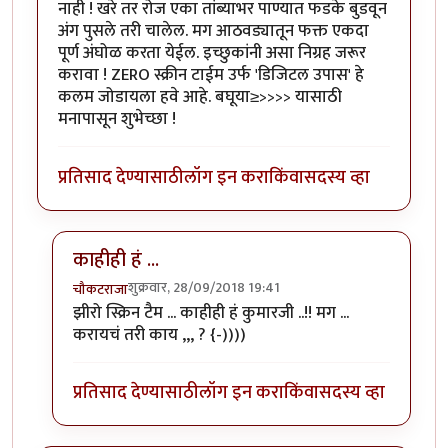
नाही ! खरे तर रोज एका तांब्याभर पाण्यात फडके बुडवून
अंग पुसले तरी चालेल. मग आठवड्यातून फक्त एकदा
पूर्ण अंघोळ करता येईल. इच्छुकांनी असा निग्रह जरूर
करावा ! ZERO स्क्रीन टाईम उर्फ 'डिजिटल उपास' हे
कलम जोडायला हवे आहे. बघूया≥>>>> यासाठी
मनापासून शुभेच्छा !
प्रतिसाद देण्यासाठी
लॉग इन करा
किंवा
सदस्य व्हा
काहीही हं ...
शुक्रवार, 28/09/2018 19:41
चौकटराजा
In reply to
नमकीन व अनिंद्य,
by
हेमंतकुमार
झीरो स्क्रिन टैम ... काहीही हं कुमारजी ..!! मग ...
करायचं तरी काय ,,, ? {-))))
प्रतिसाद देण्यासाठी
लॉग इन करा
किंवा
सदस्य व्हा