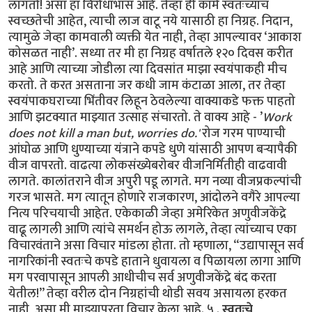
लागतो! असा हा विरोधाभास आहे. तेव्हा ही कामे स्वतःच्याच
स्वच्छतेची आहेत, त्याची लाज वाटू नये यासाठी हा निग्रह. निदान,
त्यामुळे जेव्हा कामवाली व्यक्ती येत नाही, तेव्हा आपल्यावर ‘आकाश
कोसळत नाही’. सध्या तर मी हा निग्रह वर्षातले १२० दिवस करीत
आहे आणि त्याच्या जोडीला त्या दिवसांत माझा स्वयंपाकही मीच
करतो. ते करत असताना जर कधी जाम कंटाळा आला, तर तेव्हा
स्वयंपाकघराच्या भिंतीवर लिहून ठेवलेल्या वाक्याकडे फक्त पाहतो
आणि झटक्यात माझ्यात उत्साह संचारतो. ते वाक्य आहे - ’
Work
does not kill a man but, worries do.'
रोज गरम पाण्याची
आंघोळ आणि धुण्याच्या यंत्राने कपडे धुणे यांसाठी आपण बऱ्यापैकी
वीज वापरतो. वाढत्या लोकसंख्येबरोबर वीजनिर्मितीही वाढवावी
लागते. कालांतराने वीज अपुरी पडू लागते. मग नव्या वीजप्रकल्पांची
गरज भासते. मग त्यातून होणारे राजकारण, आंदोलने वगैरे आपल्या
नित्य परिचयाची आहेत. एकेकाळी जेव्हा अमेरिकेत अणुवीजकेंद्रे
वाढू लागली आणि त्यांचे समर्थन होऊ लागले, तेव्हा त्यांच्याच एका
विचारवंताने असा विचार मांडला होता. तो म्हणाला, “उद्यापासून सर्व
नागरिकांनी स्वतःचे कपडे हाताने धुवायला व पिळायला लागा आणि
मग परवापासून आपली आधीचीच सर्व अणुवीजकेंद्रे बंद करता
येतील!” तेव्हा वरील दोन निग्रहांची थोडी सवय असायला हरकत
नाही, असा मी माझ्यापुरता विचार केला आहे. ५ .
स्वतःचे