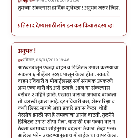
सोमवार, 05/11/2018 21:38
हेमंतकुमार
तुमच्या संकल्पास हार्दिक शुभेच्छा ! अनुभव जरूर लिहा.
प्रतिसाद देण्यासाठी
लॉग इन करा
किंवा
सदस्य व्हा
अनुभव !
रविवार, 06/01/2019 19:46
वन
आठवड्यातून एकदा वाहन व डिजिटल उपास करण्याचा
संकल्प ६ नोव्हेंबर २०१८ पासून केला होता. स्वतःचे
वाहन रविवारी व मोबाईलसह सर्व संगणक उपकरणे
अन्य एका वारी बंद असे ठरवले. आज या संकल्पास
बरोबर २ महिने झाले. एखाद्या वाराचा अपवाद वगळता
तो यशस्वी झाला आहे. दर रविवारी बस, शेअर रिक्षा व
कधी लिफ्ट मागणे अशा प्रकारे प्रवास केला. थोडी
गैरसोय झाली पण हे जमल्याचा आनंद वाटतो. तुलनेने
डिजिटल उपास सोपा गेला. यासाठी एक पक्का वार न
ठेवता कामाच्या सोईनुसार बदलता ठेवला. तेव्हा फक्त
आलेला फोन उचलण्यापुरताच मोबाईल चा वापर केला.