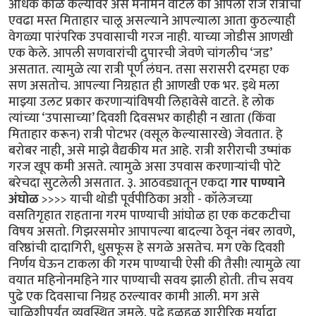
अधिक काळ केल्यावर असे मनोमन वाटले की आपला रोज रात्रीचा
एवढा मस्त मिताहार चालू असल्याने आपल्याला आता कुठल्याही
वेगळ्या पारंपरिक उपवासाची गरज नाही. याच्या जोडीस आणखी
एक केले. आपली सणवारांची दुपारची जेवणे चांगलीच ‘जड’
असतात. त्यामुळे त्या रात्री पूर्ण लंघन. तसा सरासरी दरमहा एक
सण असतोच. आपल्या निग्रहात ही आणखी एक भर. इथे मला
माझ्या उलट प्रकार करणाऱ्यांविषयी लिहावेसे वाटते. हे लोक
त्यांच्या ‘उपासाच्या’ दिवशी दिवसभर काहीही न खाता (किंवा
मिताहार करून) रात्री पोटभर (वसूल केल्यासारखे) जेवतात. हे
बरोबर नाही, असे माझे वैद्यकीय मत आहे. रात्री शरीराची उष्मांक
गरज खूप कमी असते. त्यामुळे असा उपवास करणाऱ्यांची पोटे
बरेचदा सुटलेली असतात. ३. आठवड्यातून एकदा
गार पाण्याने
अंघोळ
>>>> याची थोडी पूर्वपीठिका अशी - कॉलेजच्या
वसतिगृहात राहताना गरम पाण्याची आंघोळ हा एक कटकटीचा
विषय असतो. गिझरसमोर आपापल्या बादल्या ठेवून नंबर लावणे,
वरिष्ठांची दादागिरी, धुसफूस हे सगळे असतेच. मग एके दिवशी
निर्णय घेऊन टाकला की गरम पाण्याची ऐसी की तैसी! त्यामुळे त्या
वयात महिनोनमहिने गार पाण्याची सवय झाली होती. तीच सवय
पुढे एक दिवसाचा निग्रह ठरल्यावर कामी आली. मग असे
चाळिशीपर्यंत व्यवस्थित जमले. पुढे हळूहळू शारीरिक मर्यादा