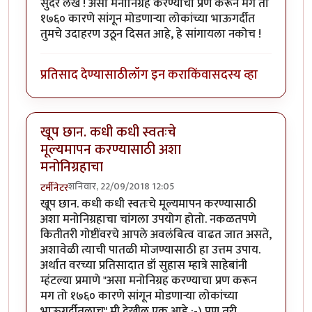
सुंदर लेख ! असा मनोनिग्रह करण्याचा प्रण करून मग तो
१७६० कारणे सांगून मोडणार्‍या लोकांच्या भाऊगर्दीत
तुमचे उदाहरण उठून दिसत आहे, हे सांगायला नकोच !
प्रतिसाद देण्यासाठी
लॉग इन करा
किंवा
सदस्य व्हा
खूप छान. कधी कधी स्वतःचे
मूल्यमापन करण्यासाठी अशा
मनोनिग्रहाचा
शनिवार, 22/09/2018 12:05
टर्मीनेटर
खूप छान. कधी कधी स्वतःचे मूल्यमापन करण्यासाठी
अशा मनोनिग्रहाचा चांगला उपयोग होतो. नकळतपणे
कितीतरी गोष्टींवरचे आपले अवलंबित्व वाढत जात असते,
अशावेळी त्याची पातळी मोजण्यासाठी हा उत्तम उपाय.
अर्थात वरच्या प्रतिसादात डॉ सुहास म्हात्रे साहेबांनी
म्हंटल्या प्रमाणे "असा मनोनिग्रह करण्याचा प्रण करून
मग तो १७६० कारणे सांगून मोडणार्‍या लोकांच्या
भाऊगर्दीतलाच" मी देखील एक आहे :-) पण तरी