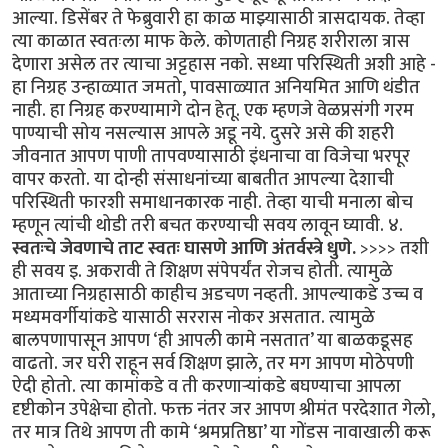
आल्या. डिसेंबर ते फेब्रुवारी हा काळ माझ्यासाठी त्रासदायक. तेव्हा
त्या काळात स्वतःला माफ केले. कोणताही निग्रह शरीराला त्रास
देणारा असेल तर त्याचा अट्टहास नको. सध्या परिस्थिती अशी आहे -
हा निग्रह उन्हाळ्यात जमतो, पावसाळ्यात अनियमित आणि थंडीत
नाही. हा निग्रह करण्यामागे दोन हेतू. एक म्हणजे वेळप्रसंगी गरम
पाण्याची सोय नसल्यास आपले अडू नये. दुसरे असे की शहरी
जीवनात आपण पाणी तापवण्यासाठी इंधनाचा वा विजेचा भरपूर
वापर करतो. या दोन्ही संसाधनांच्या बाबतीत आपल्या देशाची
परिस्थिती फारशी समाधानकारक नाही. तेव्हा याची मनाला बोच
म्हणून त्यांची थोडी तरी बचत करण्याची सवय लावून घ्यावी. ४.
स्वतःचे जेवणाचे ताट स्वतः घासणे आणि अंतर्वस्त्रे धुणे.
>>>> तशी
ही सवय इ. अकरावी ते शिक्षण संपेपर्यंत रोजच होती. त्यामुळे
आताच्या निग्रहासाठी काहीच अडचण नव्हती. आपल्याकडे उच्च व
मध्यमवर्गीयांकडे यासाठी सररास नोकर असतात. त्यामुळे
बालपणापासून आपण ‘ही आपली कामे नसतात’ या बाळकडूसह
वाढतो. जर घरी राहून सर्व शिक्षण झाले, तर मग आपण मोठेपणी
ऐदी होतो. त्या कामांकडे व ती करणाऱ्यांकडे बघण्याचा आपला
दृष्टीकोन उपेक्षेचा होतो. फक्त नंतर जर आपण श्रीमंत परदेशात गेलो,
तर मात्र तिथे आपण ती कामे ‘श्रमप्रतिष्ठा’ या गोंडस नावाखाली करू