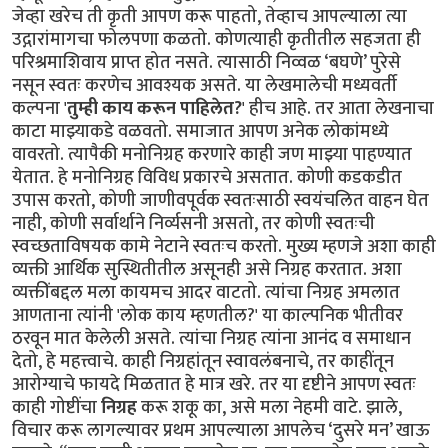
जेव्हा खरेच ती कृती आपण करू पाहतो, तेव्हाच आपल्याला त्या
उद्गारांमागचा फोलपणा कळतो. कोणत्याही कृतीतील सहजता ही
परिश्रमाशिवाय प्राप्त होत नसते. त्यासाठी निव्वळ ‘बघणे’ पुरेसे
नसून स्वतः करणेच आवश्यक असते. या लेखमालेची मध्यवर्ती
कल्पना '
तुम्ही काय करून पाहिलेत?
' हीच आहे. तर आता लेखनाचा
काटा माझ्याकडे वळवतो. समाजात आपण अनेक लोकांमध्ये
वावरतो. त्यापैकी मनोनिग्रह करणारे काही जण माझ्या पाहण्यात
येतात. हे मनोनिग्रह विविध प्रकारचे असतात. कोणी कडकडीत
उपास करतो, कोणी जाणीवपूर्वक स्वतःसाठी स्वयंचलित वाहन घेत
नाही, कोणी सर्वार्थाने निर्व्यसनी असतो, तर कोणी स्वतःची
स्वच्छताविषयक कामे नेटाने स्वतःच करतो. मुख्य म्हणजे अशा काही
व्यक्ती आर्थिक सुस्थितीतील असूनही असे निग्रह करतात. अशा
व्यक्तींबद्दल मला कायमच आदर वाटतो. त्यांचा निग्रह अमलात
आणताना त्यांनी 'लोक काय म्हणतील?' या काल्पनिक भीतीवर
ठरवून मात केलेली असते. त्यांचा निग्रह त्यांना आनंद व समाधान
देतो, हे महत्त्वाचे. काही निग्रहांतून स्वावलंबनाचे, तर काहींतून
आरोग्याचे फायदे मिळतात हे मात्र खरे. तर या दृष्टीने आपण स्वतः
काही गोष्टींचा
निग्रह
करू शकू का, असे मला नेहमी वाटे. झाले,
विचार करू लागल्यावर प्रथम आपल्याला आपलेच ‘दुसरे मन’ खाऊ