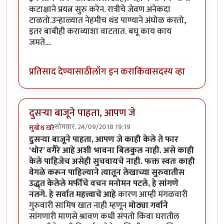
कटाक्षाने प्रयत्न सुरु करेन. रात्रीचे जेवण अनेकदा
टाळतो.उन्हाळ्यात नेहमीच थंड पाण्याने अंघोळ करतो,
इतर बाबीही कराव्याशा वाटतात. बघू काय काय
जमते....
प्रतिसाद देण्यासाठी
लॉग इन करा
किंवा
सदस्य व्हा
दुसऱ्या बाजूने पाहता, आपण जे
सोमवार, 24/09/2018 19:19
सुबोध खरे
दुसऱ्या बाजूने पाहता, आपण जे काही केले ते फार
‘थोर’ वगैरे आहे अशी भावना बिलकुल नाही. असे काही
केले पाहिजेच असेही सुचवायचे नाही. फक्त स्वतः काही
वेगळे करून पाहिल्याने त्यातून लेखाच्या सुरुवातीस
उद्धॄत केलेले मर्फीचे वचन मनोमन पटले, हे सांगणे
नलगे.
हे सर्वात महत्त्वाचे आहे
कारण आम्ही मंगळवारी
गुरुवारी सामिष खात नाही म्हणून
मोठ्या गर्वाने
सांगणारी माणसे श्रावण कधी संपतो किंवा घरातील