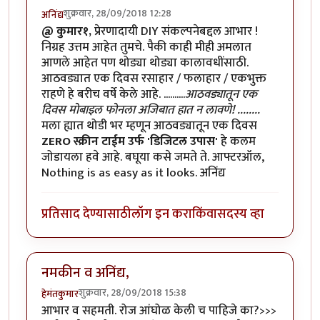
शुक्रवार, 28/09/2018 12:28
अनिंद्य
@ कुमार१,
प्रेरणादायी DIY संकल्पनेबद्दल आभार !
निग्रह उत्तम आहेत तुमचे. पैकी काही मीही अमलात
आणले आहेत पण थोड्या थोड्या कालावधींसाठी.
आठवड्यात एक दिवस रसाहार / फलाहार / एकभुक्त
राहणे हे बरीच वर्षे केले आहे. ..........
आठवड्यातून एक
दिवस मोबाइल फोनला अजिबात हात न लावणे! ........
मला ह्यात थोडी भर म्हणून आठवड्यातून एक दिवस
ZERO स्क्रीन टाईम उर्फ 'डिजिटल उपास'
हे कलम
जोडायला हवे आहे. बघूया कसे जमते ते. आफ्टरऑल,
Nothing is as easy as it looks. अनिंद्य
प्रतिसाद देण्यासाठी
लॉग इन करा
किंवा
सदस्य व्हा
नमकीन व अनिंद्य,
शुक्रवार, 28/09/2018 15:38
हेमंतकुमार
आभार व सहमती. रोज आंघोळ केली च पाहिजे का?>>>