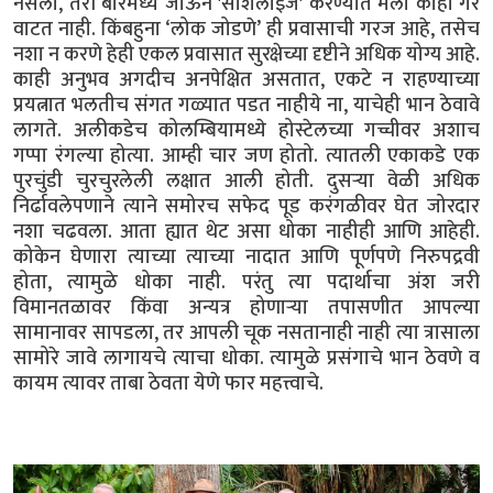
नसलो, तरी बारमध्ये जाऊन 'सोशलाइज' करण्यात मला काही गैर
वाटत नाही. किंबहुना ‘लोक जोडणे’ ही प्रवासाची गरज आहे, तसेच
नशा न करणे हेही एकल प्रवासात सुरक्षेच्या दृष्टीने अधिक योग्य आहे.
काही अनुभव अगदीच अनपेक्षित असतात, एकटे न राहण्याच्या
प्रयत्नात भलतीच संगत गळ्यात पडत नाहीये ना, याचेही भान ठेवावे
लागते. अलीकडेच कोलम्बियामध्ये होस्टेलच्या गच्चीवर अशाच
गप्पा रंगल्या होत्या. आम्ही चार जण होतो. त्यातली एकाकडे एक
पुरचुंडी चुरचुरलेली लक्षात आली होती. दुसऱ्या वेळी अधिक
निर्ढावलेपणाने त्याने समोरच सफेद पूड करंगळीवर घेत जोरदार
नशा चढवला. आता ह्यात थेट असा धोका नाहीही आणि आहेही.
कोकेन घेणारा त्याच्या त्याच्या नादात आणि पूर्णपणे निरुपद्रवी
होता, त्यामुळे धोका नाही. परंतु त्या पदार्थाचा अंश जरी
विमानतळावर किंवा अन्यत्र होणाऱ्या तपासणीत आपल्या
सामानावर सापडला, तर आपली चूक नसतानाही नाही त्या त्रासाला
सामोरे जावे लागायचे त्याचा धोका. त्यामुळे प्रसंगाचे भान ठेवणे व
कायम त्यावर ताबा ठेवता येणे फार महत्त्वाचे.