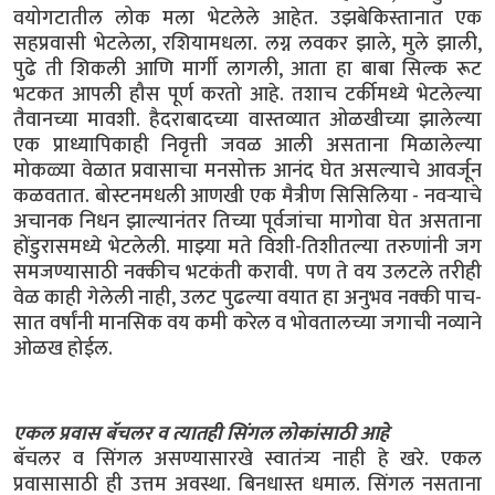
वयोगटातील लोक मला भेटलेले आहेत. उझबेकिस्तानात एक
सहप्रवासी भेटलेला, रशियामधला. लग्न लवकर झाले, मुले झाली,
पुढे ती शिकली आणि मार्गी लागली, आता हा बाबा सिल्क रूट
भटकत आपली हौस पूर्ण करतो आहे. तशाच टर्कीमध्ये भेटलेल्या
तैवानच्या मावशी. हैदराबादच्या वास्तव्यात ओळखीच्या झालेल्या
एक प्राध्यापिकाही निवृत्ती जवळ आली असताना मिळालेल्या
मोकळ्या वेळात प्रवासाचा मनसोक्त आनंद घेत असल्याचे आवर्जून
कळवतात. बोस्टनमधली आणखी एक मैत्रीण सिसिलिया - नवऱ्याचे
अचानक निधन झाल्यानंतर तिच्या पूर्वजांचा मागोवा घेत असताना
होंडुरासमध्ये भेटलेली. माझ्या मते विशी-तिशीतल्या तरुणांनी जग
समजण्यासाठी नक्कीच भटकंती करावी. पण ते वय उलटले तरीही
वेळ काही गेलेली नाही, उलट पुढल्या वयात हा अनुभव नक्की पाच-
सात वर्षांनी मानसिक वय कमी करेल व भोवतालच्या जगाची नव्याने
ओळख होईल.
एकल प्रवास बॅचलर व त्यातही सिंगल लोकांसाठी आहे
बॅचलर व सिंगल असण्यासारखे स्वातंत्र्य नाही हे खरे. एकल
प्रवासासाठी ही उत्तम अवस्था. बिनधास्त धमाल. सिंगल नसताना