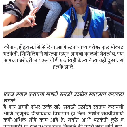
कोपान, होंडुरास. सिसिलिया आणि स्टेफ यांच्याबरोबर फुल मोकाट
भटकंती. सिसिलियाने थोरल्या म्हणून आमची काळजी घेतलीच, पण
आमच्या बरोबरीला येऊन गोष्टी एन्जॉयही केल्याने त्यांचेही दुःख जरा
हलके झाले.
एकल प्रवास करायचा म्हणजे सगळी उठाठेव स्वतःलाच करायला
लागते
हे मात्र अगदी शंभर टक्के खरे. सगळी उठाठेव स्वतःच करायची
आणि म्हणूनच डीआयवाय विभागात हा लेख. अर्थात सवयीप्रमाणे
कमी-अधिक सोपे काम आहे हे. सर्वात आधी भटकंती कुठे व
कशासाठी या दोन प्रश्नांवर उत्तर मिळाले की पुढचे बरेच सोपे आहे.