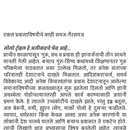
एकल प्रवासाविषयीचे काही समज-गैरसमज
सोलो ट्रॅव्हल हे अलीकडचे फॅड आहे...
प्राचीन काळापासून 'गुरू, ग्रंथ व प्रवास ही ज्ञानार्जनाची तीन साधने'
मानली गेली आहेत. बऱ्याच गुरु-शिष्य कथांमध्ये शिक्षणानंतर गुरू
परिक्रमेला पाठवतात असा उल्लेख मिळतो, तर अनेक संतांच्या
चरित्रातही देशाटनाचे दाखले मिळतात. आदिशंकराचार्य, समर्थ
विवेकानंद आदी अनेक विचारवंतांचा प्रवास देशाटनातून आलेल्या
समाजाविषयीच्या कळवळ्यातून सुरू झालेला दिसतो आणि ज्ञानी
अवस्थेला पोहोचल्यानंतरही आपले कार्य करण्यासाठी अशांनी
भ्रमण केले. हे त्यातले उच्चकोटीचे दाखले झाले, परंतु इब्न बतूता,
अल बेरूनी, रुमी, ह्युएन त्सेंग, मार्को पोलो हे दुसऱ्या फळीतले.
व्यापार, धर्मप्रसार किंवा केवळ आवड अशा अनेक कारणांनी या
लोकांनी देश पालथे घातले आणि बऱ्याच प्रवासात ते एकटेच होते.
त्यांची लिखाणे आज अभ्यासाचा विषय बनलेली आहेत. त्यामुळे