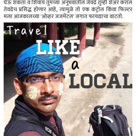
घेऊ शकता व शिवाय तुमच्या अनुभवातील जेवढे तुम्ही शेअर कराल
तेवढेच प्रसिद्ध होणार आहे, त्यामुळे तो एक कंट्रोल किंवा फिल्टर
मला आजकालच्या 'ओव्हर जजमेंटल' जगात फायद्याचा वाटतो.