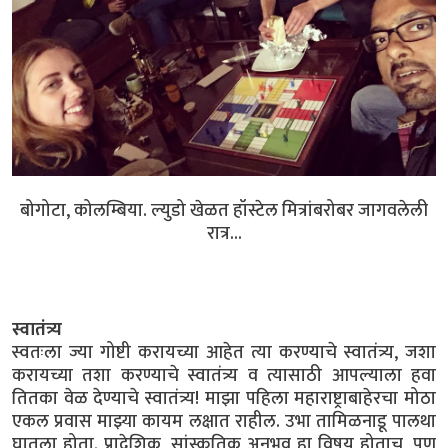
बोगोटा, कोलम्बिया. ल्युडो खेळत हॉस्टेल मित्रांबरोबर जागवलेली
रात्र...
स्वातंत्र्य
स्वतःला ज्या गोष्टी करायच्या आहेत त्या करण्याचे स्वातंत्र्य, जशा
करायच्या तशा करण्याचे स्वातंत्र्य व त्यासाठी आपल्याला हवा
तितका वेळ देण्याचे स्वातंत्र्य! माझा पहिला महाराष्ट्राबाहेरचा मोठा
एकल प्रवास माझ्या कायम लक्षात राहील. उभा तामिळनाडू पालथा
घातला होता. प्रादेशिक, सांस्कृतिक अनुभव हा विषय होताच, पण