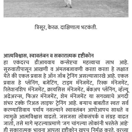
त्रिसूर, केरळ. दाक्षिणात्य भटकंती.
आत्मविश्वास, स्वावलंबन व सकारात्मक दृष्टीकोन
हा एकंदरच डीआयवाय कन्सेप्टचा महत्त्वाचा लाभ आहे.
सुरुवातीपासून आखणी व अंमलबजावणी करता करता हे लक्षात
येते की एकल प्रवास हे ऑन जॉब ट्रेनिंग असल्यासारखे आहे. एकल
प्रवास हे प्लॅनिंग, बजेटिंग, टाइम मॅनेजमेंट, रिस्क मॅनेजमेंट,
रिलेशनशिप मॅनेजमेंट, क्रायसिस मॅनेजमेंट, बॅकअप प्लॅनिंग, व्हॅल्यू
अढेअरन्स, फिअर मॅनेजमेंट, शेम मॅनेजमेंट या सगळ्याचे अगदी
शंभर टक्के 'रिअल लाइफ' ट्रेनिंग आहे. बऱ्याच बाबतीत स्वतः सर्व
करण्याशिवाय पर्याय नसल्याने स्वावलंबन आपोआपच साधते व
त्यामुळे आत्मविश्वास वाढतो. जसजसा लोकसंपर्क व संग्रह वाढत
जातो, तसे मागे म्हटल्याप्रमाणे 'जग चांगल्या लोकांनी भरलेले आहे'
ही सकारात्मक भावना आपला दृष्टीकोन खूपच निर्मळ करते. वरच्या