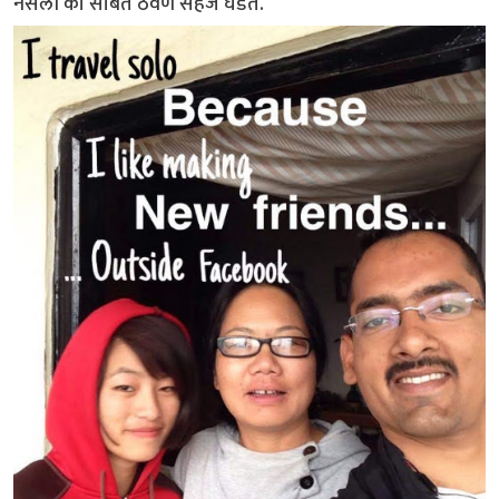
नसली की सोबत ठेवणे सहज घडते.