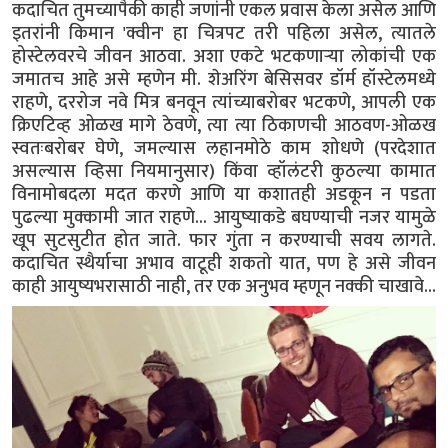
कदाचित तुमच्यापैकी काही जणांनी एकल प्रवास केला असेल आणि
इतरांनी किमान 'क्वीन' हा चित्रपट तरी पहिला असेल, त्यातले
होस्टेलवरचे जीवन आठवा. अशा एकटे भटकणाऱ्या लोकांची एक
जमातच आहे असे म्हणेन मी. शेअरिंग बेसिसवर डॉर्म हॉस्टेलमध्ये
राहणे, दररोज नवे मित्र बनवून त्यांच्याबरोबर भटकणे, आपली एक
क्रिएटिव्ह ओळख मागे ठेवणे, त्या त्या ठिकाणची आठवण-ओळख
स्वतःबरोबर घेणे, जमल्यास लहानमोठे काम शोधणे (परदेशात
असल्यास व्हिसा नियमानुसार) किंवा व्हॉलंटरी कुठल्या कामात
विनामोबदला मदत करणे आणि या कशातही अडकून न पडता
पुढल्या मुक्कामी जात राहणे... आयुष्याकडे बघण्याची नजर यामुळे
खूप सुटसुटीत होत जाते. फार गुंता न करण्याची सवय लागते.
कदाचित स्थैर्याचा अभाव वाटूही शकतो यात, पण हे असे जीवन
काही आयुष्यभरासाठी नाही, तर एक अनुभव म्हणून नक्की चाखावे...