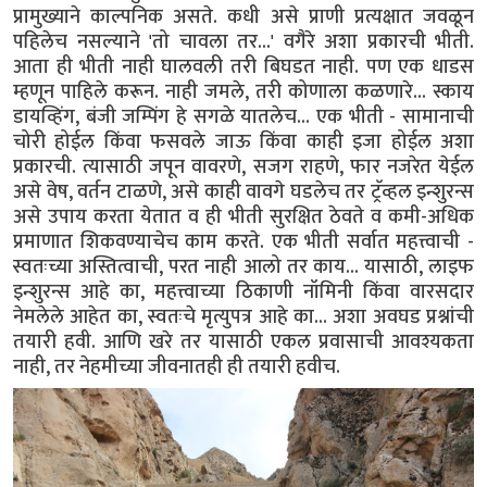
प्रामुख्याने काल्पनिक असते. कधी असे प्राणी प्रत्यक्षात जवळून
पहिलेच नसल्याने 'तो चावला तर...' वगैरे अशा प्रकारची भीती.
आता ही भीती नाही घालवली तरी बिघडत नाही. पण एक धाडस
म्हणून पाहिले करून. नाही जमले, तरी कोणाला कळणारे... स्काय
डायव्हिंग, बंजी जम्पिंग हे सगळे यातलेच... एक भीती - सामानाची
चोरी होईल किंवा फसवले जाऊ किंवा काही इजा होईल अशा
प्रकारची. त्यासाठी जपून वावरणे, सजग राहणे, फार नजरेत येईल
असे वेष, वर्तन टाळणे, असे काही वावगे घडलेच तर ट्रॅव्हल इन्शुरन्स
असे उपाय करता येतात व ही भीती सुरक्षित ठेवते व कमी-अधिक
प्रमाणात शिकवण्याचेच काम करते. एक भीती सर्वात महत्त्वाची -
स्वतःच्या अस्तित्वाची, परत नाही आलो तर काय... यासाठी, लाइफ
इन्शुरन्स आहे का, महत्त्वाच्या ठिकाणी नॉमिनी किंवा वारसदार
नेमलेले आहेत का, स्वतःचे मृत्युपत्र आहे का... अशा अवघड प्रश्नांची
तयारी हवी. आणि खरे तर यासाठी एकल प्रवासाची आवश्यकता
नाही, तर नेहमीच्या जीवनातही ही तयारी हवीच.