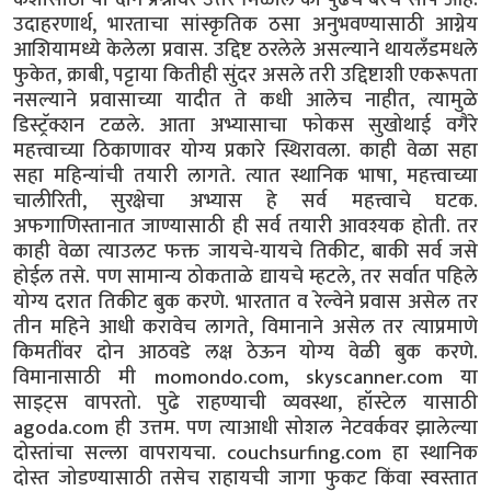
उदाहरणार्थ, भारताचा सांस्कृतिक ठसा अनुभवण्यासाठी आग्नेय
आशियामध्ये केलेला प्रवास. उद्दिष्ट ठरलेले असल्याने थायलँडमधले
फुकेत, क्राबी, पट्टाया कितीही सुंदर असले तरी उद्दिष्टाशी एकरूपता
नसल्याने प्रवासाच्या यादीत ते कधी आलेच नाहीत, त्यामुळे
डिस्ट्रॅक्शन टळले. आता अभ्यासाचा फोकस सुखोथाई वगैरे
महत्त्वाच्या ठिकाणावर योग्य प्रकारे स्थिरावला. काही वेळा सहा
सहा महिन्यांची तयारी लागते. त्यात स्थानिक भाषा, महत्त्वाच्या
चालीरिती, सुरक्षेचा अभ्यास हे सर्व महत्त्वाचे घटक.
अफगाणिस्तानात जाण्यासाठी ही सर्व तयारी आवश्यक होती. तर
काही वेळा त्याउलट फक्त जायचे-यायचे तिकीट, बाकी सर्व जसे
होईल तसे. पण सामान्य ठोकताळे द्यायचे म्हटले, तर सर्वात पहिले
योग्य दरात तिकीट बुक करणे. भारतात व रेल्वेने प्रवास असेल तर
तीन महिने आधी करावेच लागते, विमानाने असेल तर त्याप्रमाणे
किमतींवर दोन आठवडे लक्ष ठेऊन योग्य वेळी बुक करणे.
विमानासाठी मी momondo.com, skyscanner.com या
साइट्स वापरतो. पुढे राहण्याची व्यवस्था, हॉस्टेल यासाठी
agoda.com ही उत्तम. पण त्याआधी सोशल नेटवर्कवर झालेल्या
दोस्तांचा सल्ला वापरायचा. couchsurfing.com हा स्थानिक
दोस्त जोडण्यासाठी तसेच राहायची जागा फुकट किंवा स्वस्तात