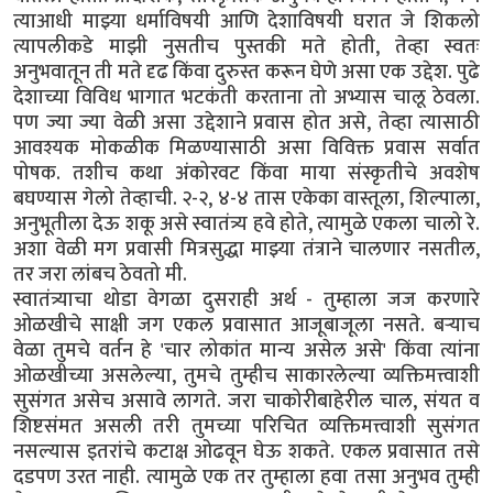
त्याआधी माझ्या धर्माविषयी आणि देशाविषयी घरात जे शिकलो
त्यापलीकडे माझी नुसतीच पुस्तकी मते होती, तेव्हा स्वतः
अनुभवातून ती मते दृढ किंवा दुरुस्त करून घेणे असा एक उद्देश. पुढे
देशाच्या विविध भागात भटकंती करताना तो अभ्यास चालू ठेवला.
पण ज्या ज्या वेळी असा उद्देशाने प्रवास होत असे, तेव्हा त्यासाठी
आवश्यक मोकळीक मिळण्यासाठी असा विविक्त प्रवास सर्वात
पोषक. तशीच कथा अंकोरवट किंवा माया संस्कृतीचे अवशेष
बघण्यास गेलो तेव्हाची. २-२, ४-४ तास एकेका वास्तूला, शिल्पाला,
अनुभूतीला देऊ शकू असे स्वातंत्र्य हवे होते, त्यामुळे एकला चालो रे.
अशा वेळी मग प्रवासी मित्रसुद्धा माझ्या तंत्राने चालणार नसतील,
तर जरा लांबच ठेवतो मी.
स्वातंत्र्याचा थोडा वेगळा दुसराही अर्थ - तुम्हाला जज करणारे
ओळखीचे साक्षी जग एकल प्रवासात आजूबाजूला नसते. बऱ्याच
वेळा तुमचे वर्तन हे 'चार लोकांत मान्य असेल असे' किंवा त्यांना
ओळखीच्या असलेल्या, तुमचे तुम्हीच साकारलेल्या व्यक्तिमत्त्वाशी
सुसंगत असेच असावे लागते. जरा चाकोरीबाहेरील चाल, संयत व
शिष्टसंमत असली तरी तुमच्या परिचित व्यक्तिमत्त्वाशी सुसंगत
नसल्यास इतरांचे कटाक्ष ओढवून घेऊ शकते. एकल प्रवासात तसे
दडपण उरत नाही. त्यामुळे एक तर तुम्हाला हवा तसा अनुभव तुम्ही