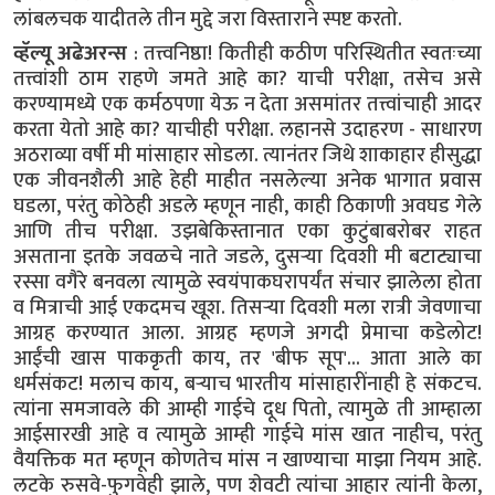
लांबलचक यादीतले तीन मुद्दे जरा विस्ताराने स्पष्ट करतो.
व्हॅल्यू अढेअरन्स
: तत्त्वनिष्ठा! कितीही कठीण परिस्थितीत स्वतःच्या
तत्त्वांशी ठाम राहणे जमते आहे का? याची परीक्षा, तसेच असे
करण्यामध्ये एक कर्मठपणा येऊ न देता असमांतर तत्त्वांचाही आदर
करता येतो आहे का? याचीही परीक्षा. लहानसे उदाहरण - साधारण
अठराव्या वर्षी मी मांसाहार सोडला. त्यानंतर जिथे शाकाहार हीसुद्धा
एक जीवनशैली आहे हेही माहीत नसलेल्या अनेक भागात प्रवास
घडला, परंतु कोठेही अडले म्हणून नाही, काही ठिकाणी अवघड गेले
आणि तीच परीक्षा. उझबेकिस्तानात एका कुटुंबाबरोबर राहत
असताना इतके जवळचे नाते जडले, दुसऱ्या दिवशी मी बटाट्याचा
रस्सा वगैरे बनवला त्यामुळे स्वयंपाकघरापर्यंत संचार झालेला होता
व मित्राची आई एकदमच खूश. तिसऱ्या दिवशी मला रात्री जेवणाचा
आग्रह करण्यात आला. आग्रह म्हणजे अगदी प्रेमाचा कडेलोट!
आईंची खास पाककृती काय, तर 'बीफ सूप'... आता आले का
धर्मसंकट! मलाच काय, बऱ्याच भारतीय मांसाहारींनाही हे संकटच.
त्यांना समजावले की आम्ही गाईचे दूध पितो, त्यामुळे ती आम्हाला
आईसारखी आहे व त्यामुळे आम्ही गाईचे मांस खात नाहीच, परंतु
वैयक्तिक मत म्हणून कोणतेच मांस न खाण्याचा माझा नियम आहे.
लटके रुसवे-फुगवेही झाले, पण शेवटी त्यांचा आहार त्यांनी केला,