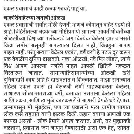
एकल प्रवासाचे काही ठळक फायदे पाहू या..
चाकोरीबाहेरच्या जगाची ओळख
एकल प्रवासाची सर्वात मोठी देणगी म्हणजे कोषातून बाहेर पडणे ही
आहे. विहिरीतल्या बेडकाच्या गोष्टीप्रमाणे आपल्या आवतीभोवतीच्या
ओळखीच्या विश्वाच्या पलीकडचे जग कित्येक वेळेला ज्ञातच नसते
किंवा समोर असूनही आपल्याला दिसत नाही, किंबहुना आपण
पाहत नाही. परंतु बऱ्याच वेळेला एकांत, दृष्टीवरचे हे पटल दूर करून
एक वेगळीच दुनिया दाखवतो. नव्या ओळखी, नवे मित्र जोडत, त्यांचे
विश्व आपण आपल्या नजरेने पाहत आपली क्षितिजे नकळत
विस्तारून जातात. सामान्यातिसामान्यांच्या ओळखी खरी
दुनियादारी काय आहे हे दाखवतात व शिकवतात. माझा सगळ्यात
पहिला एकल प्रवास हा वेरूळची लेणी पाहण्याकरता केलेला,
साधारण सोळा-सतराव्या वर्षी, कमावत नसताना केलेला पहिला
आणि एकच, आणि त्यामुळे काटकसरीचे आणखी वेगळे धडे देणारा.
जन्मापासून मी मुंबईकर, पण त्या प्रवासाने मला ग्रामीण भागात
लोक कसे राहतात याची झलक दिली. लहान वयाचा आणखी एक
फायदा असतो - लोक प्रेमाने अगत्य करतात. असो, तर मुद्द्याकडे
वळताना, प्रवासात 'जग जाणून घेण्यासाठी' असा एक हेतू, 'सोबत'