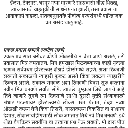
डॅलस, टेक्सास. भरपूर गप्पा मारणारे सहप्रवासी बौद्ध भिख्खू.
त्यांच्यासाठी वाहतुकीची साधने प्रगत झाली, तसा प्रवासाचा
आवाकाही वाढला. शतकानुशतके पौर्वात्य परंपरांमध्ये पारिव्राजक
व्रत अखंड चालू आहे.
एकल प्रवास म्हणजे एकटेच राहणे
एकल प्रवासात बरोबर कोणी ओळखीचे न घेता जाणे असले, तरी
प्रवासात मित्र जमतातच. मित्र हमखास मिळवण्याच्या काही युक्त्या
म्हणजे सर्वप्रथम होस्टेलवर शेअर्ड डॉर्म्समध्ये राहणे. अशा ठिकाणी
शक्यतो सकाळची न्याहारी फुकट असते किंवा जवळच न्याहारीचे
ठिकाण असते. सकाळ सकाळ अशा ठिकाणी दिवस सुरू करताना
नवीन मित्र बनवणे सर्वात सोपे. त्यातले तुम्हाला जिथे जायचे आहे
तिथे जाणारे तुमचे त्या दिवसाचे साथी! दुसरी युक्ती संध्याकाळी
अंधार पडल्यावर होस्टेलवरचे लोक्स परत येतात, तेव्हा नव्या
ओळखी करून घेणे किंवा तिसरी, जास्तकरून विकसित वा पाश्चात्त्य
देशात, सोशलायझिंगसाठी लोक जमतात तिथे नवे मित्र बनवणे. इथे
थोडा वैयक्तिक सवयींचा वा तत्त्वांचा प्रश्न येऊ शकतो. मी दारू पीत