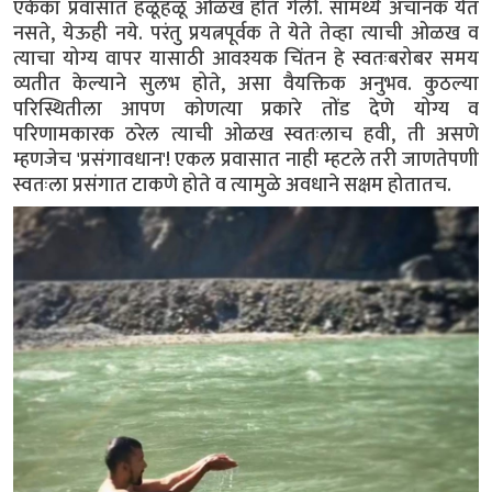
एकेका प्रवासात हळूहळू ओळख होत गेली. सामर्थ्य अचानक येत
नसते, येऊही नये. परंतु प्रयत्नपूर्वक ते येते तेव्हा त्याची ओळख व
त्याचा योग्य वापर यासाठी आवश्यक चिंतन हे स्वतःबरोबर समय
व्यतीत केल्याने सुलभ होते, असा वैयक्तिक अनुभव. कुठल्या
परिस्थितीला आपण कोणत्या प्रकारे तोंड देणे योग्य व
परिणामकारक ठरेल त्याची ओळख स्वतःलाच हवी, ती असणे
म्हणजेच 'प्रसंगावधान'! एकल प्रवासात नाही म्हटले तरी जाणतेपणी
स्वतःला प्रसंगात टाकणे होते व त्यामुळे अवधाने सक्षम होतातच.