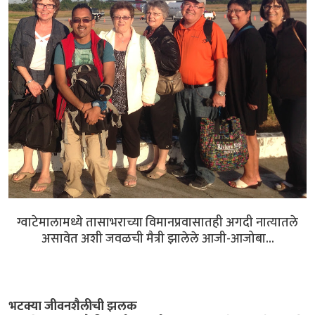
ग्वाटेमालामध्ये तासाभराच्या विमानप्रवासातही अगदी नात्यातले
असावेत अशी जवळची मैत्री झालेले आजी-आजोबा...
भटक्या जीवनशैलीची झलक