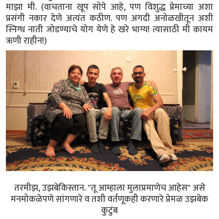
माझा मी. (वाचताना खूप सोपे आहे, पण विशुद्ध प्रेमाच्या अशा
प्रसंगी नकार देणे अत्यंत कठीण. पण अगदी अनोळखीतून अशी
स्निग्ध नाती जोडण्याचे योग येणे हे खरे भाग्य! त्यासाठी मी कायम
ऋणी राहीन!)
तरमीझ, उझबेकिस्तान. "तू आम्हाला मुलाप्रमाणेच आहेस" असे
मनमोकळेपणे सांगणारे व तशी वर्तणूकही करणारे प्रेमळ उझबेक
कुटुंब