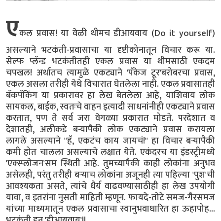
ए
कल प्रवास! या वेळी थीमच डीआयवाय (Do it yourself)
असल्याने भटकंती-प्रवासाचा या दृष्टीकोनातून विचार करू या.
सेल्फ प्लॅन्ड भटकंतीतही एकल प्रवास या थीमसाठी एकदम
चपखल! अर्थातच त्यामुळे एकट्याने 'पॅकेज टूर'बरोबरचा प्रवास,
एकल असला तरीही येथे विचारात घेतलेला नाही. एकल प्रवासातही
बॅकपॅकिंग या प्रकारावर हा लेख बेतलेला आहे, याशिवाय लोक
सायकल, बाईक, स्वतःचे वाहन इत्यादी साधनांनीही एकट्याने प्रवास
करतात, पण ते सर्व जरा वेगळ्या प्रकारात मोडते. परदेशात व
देशातही, अलीकडे बऱ्यापैकी लोक एकट्याने प्रवास करायला
लागले असल्याने "हॅ, एकटंच काय जायचं!" हा विचार बऱ्यापैकी
कमी होत चालला असल्याचे लक्षात येते. एकंदरच या इंडस्ट्रीमध्ये
'एक्स्प्लोजन'सम स्थिती आहे. तुमच्यापैकी काही लोकांना अनुभव
असेलही, परंतु तरीही बऱ्याच लोकांना अजूनही त्या पहिल्या 'पुश'ची
आवश्यकता असते, त्यांचे धैर्य वाढवण्यासाठीही हा लेख उपयोगी
यावा, व इतरांना नुसती माहिती म्हणून. फायदे-तोटे समज-गैरसमज
यांच्या माध्यमातून एकल प्रवासाचा स्वानुभवाधारित हा ऊहापोह...
भटकंती डन 'डीआयवाय'!!