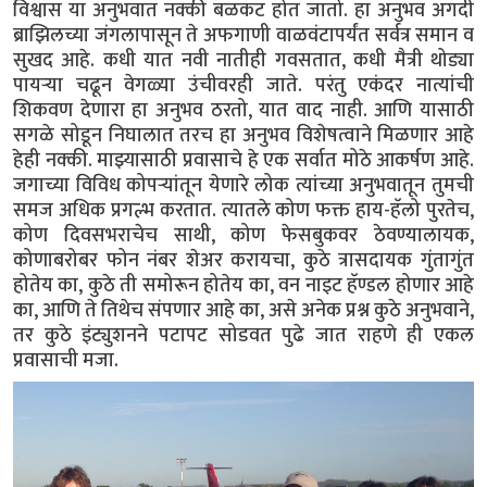
विश्वास या अनुभवात नक्की बळकट होत जातो. हा अनुभव अगदी
ब्राझिलच्या जंगलापासून ते अफगाणी वाळवंटापर्यंत सर्वत्र समान व
सुखद आहे. कधी यात नवी नातीही गवसतात, कधी मैत्री थोड्या
पायऱ्या चढून वेगळ्या उंचीवरही जाते. परंतु एकंदर नात्यांची
शिकवण देणारा हा अनुभव ठरतो, यात वाद नाही. आणि यासाठी
सगळे सोडून निघालात तरच हा अनुभव विशेषत्वाने मिळणार आहे
हेही नक्की. माझ्यासाठी प्रवासाचे हे एक सर्वात मोठे आकर्षण आहे.
जगाच्या विविध कोपऱ्यांतून येणारे लोक त्यांच्या अनुभवातून तुमची
समज अधिक प्रगल्भ करतात. त्यातले कोण फक्त हाय-हॅलो पुरतेच,
कोण दिवसभराचेच साथी, कोण फेसबुकवर ठेवण्यालायक,
कोणाबरोबर फोन नंबर शेअर करायचा, कुठे त्रासदायक गुंतागुंत
होतेय का, कुठे ती समोरून होतेय का, वन नाइट हॅण्डल होणार आहे
का, आणि ते तिथेच संपणार आहे का, असे अनेक प्रश्न कुठे अनुभवाने,
तर कुठे इंट्युशनने पटापट सोडवत पुढे जात राहणे ही एकल
प्रवासाची मजा.