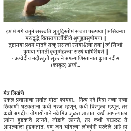
इमं मे गंगे यमुने सरस्वति शुतुद्रिस्तोमं सचता परुष्ण्या | असिक्न्या
मरुद्वृद्धे वितस्तयार्जीकीये श्रुणुह्यासुषोमया ||
तुष्टामया प्रथमं यातवे सजूः ससर्त्वा रसयाश्वेत्या तया | त्वं सिन्धो
कुभया गोमतीं कृमुम्मेहत्न्वा सरथं याभिरीयसे ||
- ऋग्वेदीय नदीस्तुती सूक्ताने अफगाणिस्तानात कुभा नदीस
(काबुल) अर्घ्य...
मैत्र जिवांचे
एकल प्रवासाचा सर्वात मोठा फायदा... नित्य नवे मित्र! नव्या नव्या
ठिकाणी भटकताना कधी गरज म्हणून, कधी विरंगुळा म्हणून, तर
कधी अगदीच योगायोगाने नवे मित्र जुळत जातात. कधी आपल्याला
त्यांना हुडकावे लागते, जोडावे लागते, तर कधी याउलट ते
आपल्याला हुडकतात. पण जग चांगल्या लोकांनी भरलेले आहे हा