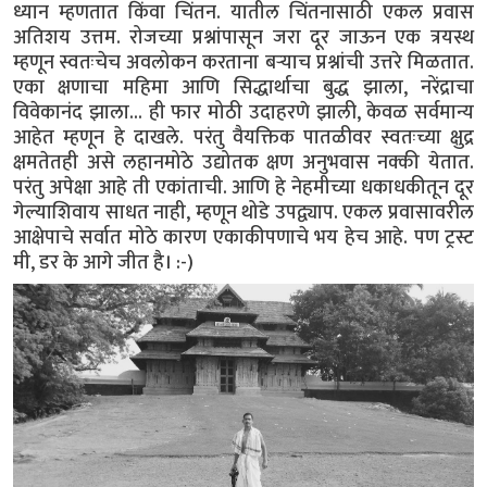
ध्यान म्हणतात किंवा चिंतन. यातील चिंतनासाठी एकल प्रवास
अतिशय उत्तम. रोजच्या प्रश्नांपासून जरा दूर जाऊन एक त्रयस्थ
म्हणून स्वतःचेच अवलोकन करताना बऱ्याच प्रश्नांची उत्तरे मिळतात.
एका क्षणाचा महिमा आणि सिद्धार्थाचा बुद्ध झाला, नरेंद्राचा
विवेकानंद झाला... ही फार मोठी उदाहरणे झाली, केवळ सर्वमान्य
आहेत म्हणून हे दाखले. परंतु वैयक्तिक पातळीवर स्वतःच्या क्षुद्र
क्षमतेतही असे लहानमोठे उद्योतक क्षण अनुभवास नक्की येतात.
परंतु अपेक्षा आहे ती एकांताची. आणि हे नेहमीच्या धकाधकीतून दूर
गेल्याशिवाय साधत नाही, म्हणून थोडे उपद्व्याप. एकल प्रवासावरील
आक्षेपाचे सर्वात मोठे कारण एकाकीपणाचे भय हेच आहे. पण ट्रस्ट
मी, डर के आगे जीत है। :-)