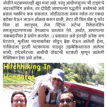
जोडीने भटकण्यातही खूप मजा आहे. परंतु आधीपासूनच 'मी टाइम'चे
अंडरस्टॅण्डिंग असेल, तर दोघेही आपापल्या पद्धतीने अध्येमध्ये असे
प्रवास नक्कीच करू शकतात. जोडीदाराला सवय नसेल तर एकदा
बरोबर घेऊन जाऊन ओळख करून द्यावी, लेटर शी विल थँक यू फॉर
धिस हा स्वानुभव. लेस स्ट्रिंग्स अटॅच्ड रिलेशनशिप
समजूतदारपणाच्या वेगळ्याच प्रतलात नेते. अर्थात, आपापल्या
जबाबदारीवर हे प्रयोग करावेत :-) प्रवासात असे इतरही अनेक जण
भेटतात, मुलीला नवऱ्याबरोबर सोडून ब्रेक घेऊन आलेली ईसा,
गर्लफ्रेंडला इटली भटकायला पाठवून उझबेकिस्तानात आलेला
मासी, एंगेजमेंटच्या आधीची शेवटची भटकंती म्हणून आलेली
मेक्सिकन हेमा असे अनेक...