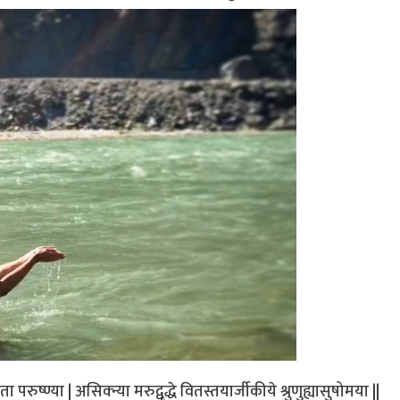
ा परुष्ण्या | असिक्न्या मरुद्वृद्धे वितस्तयार्जीकीये श्रुणुह्यासुषोमया ||