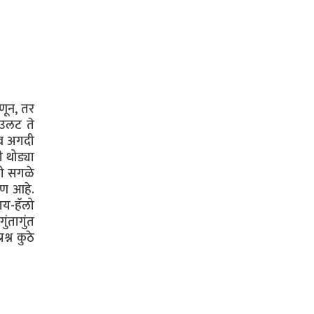
णून, तर
ाउलट ते
भव अगदी
 थोड्या
ठी सगळे
षण आहे.
ाय-हॅलो
ंतागुंत
्न कुठे