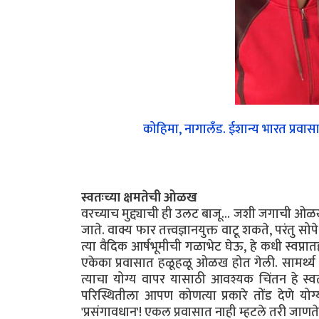
कोहिमा, नागालँड. ईशान्य भारत प्रवासा
स्वतःच्या क्षमतेची ओळख
वरच्याच मुद्द्याची ही उलट बाजू... जशी जगाची ओ
जाते. वाक्य फार तत्त्वज्ञानयुक्त वाटू शकते, परं
त्या वैदिक आर्षभूमीची गळाभेट घेऊ, हे कधी स्वप्न
एकेका प्रवासात हळूहळू ओळख होत गेली. सामर्थ्य अच
त्याचा योग्य वापर यासाठी आवश्यक चिंतन हे स्व
परिस्थितीला आपण कोणत्या प्रकारे तोंड देणे 
'प्रसंगावधान'! एकल प्रवासात नाही म्हटले तरी जाणत