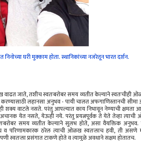
त निनोच्या घरी मुक्काम होता. स्थानिकांच्या नजरेतून भारत दर्शन.
ळख वाढत जाते, तशीच स्वतःबरोबर समय व्यतीत केल्याने स्वतःचीही 
तु सोपे करण्यासाठी लहानसा अनुभव - पायी चालत अफगाणिस्तानची सीमा 
ातही शक्य वाटले नसते. परंतु आपल्यात काय निभावून नेण्याची क्षमता 
ानक येत नसते, येऊही नये. परंतु प्रयत्नपूर्वक ते येते तेव्हा त्या
तःबरोबर समय व्यतीत केल्याने सुलभ होते, असा वैयक्तिक अनुभव. 
योग्य व परिणामकारक ठरेल त्याची ओळख स्वतःलाच हवी, ती असणे 
ेपणी स्वतःला प्रसंगात टाकणे होते व त्यामुळे अवधाने सक्षम होतातच.