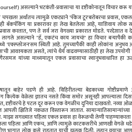
rself) असल्याने भटकंती-प्रवासाचा या दृष्टीकोनातून विचार करू या
चपखल! अर्थातच त्यामुळे एकट्याने 'पॅकेज टूर'बरोबरचा प्रवास, ए
ातही बॅकपॅकिंग या प्रकारावर हा लेख बेतलेला आहे, याशिवाय लोक
प्रवास करतात, पण ते सर्व जरा वेगळ्या प्रकारात मोडते. परदेशात व द
 लागले असल्याने "हॅ, एकटंच काय जायचं!" हा विचार बऱ्यापैकी 
मध्ये 'एक्स्प्लोजन'सम स्थिती आहे. तुमच्यापैकी काही लोकांना अनुभव
पुश'ची आवश्यकता असते, त्यांचे धैर्य वाढवण्यासाठीही हा लेख उपयोगी
गैरसमज यांच्या माध्यमातून एकल प्रवासाचा स्वानुभवाधारित हा ऊह
तून बाहेर पडणे ही आहे. विहिरीतल्या बेडकाच्या गोष्टीप्रमाणे
ग कित्येक वेळेला ज्ञातच नसते किंवा समोर असूनही आपल्याला दिस
ंत, दृष्टीवरचे हे पटल दूर करून एक वेगळीच दुनिया दाखवतो. नव्या ओळ
ाहत आपली क्षितिजे नकळत विस्तारून जातात. सामान्यातिसामान्यांच्
 माझा सगळ्यात पहिला एकल प्रवास हा वेरूळची लेणी पाहण्याकरता 
लेला पहिला आणि एकच, आणि त्यामुळे काटकसरीचे आणखी वेगळे धडे 
ा ग्रामीण भागात लोक कसे राहतात याची झलक दिली. लहान वयाचा 