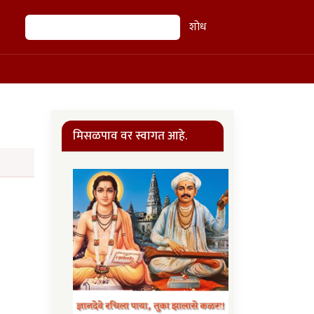
शोध
शोध
मिसळपाव वर स्वागत आहे.