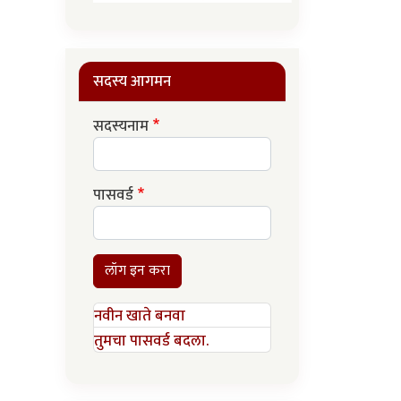
सदस्य आगमन
सदस्यनाम
पासवर्ड
लॉग इन करा
नवीन खाते बनवा
तुमचा पासवर्ड बदला.