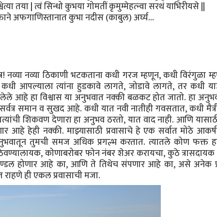
वेत्या तया | त्वं सिन्धो कुभया गोमतीं कृमुम्मेहत्न्वा सरथं याभिरीयसे ||
क्ताने अफगाणिस्तानात कुभा नदीस (काबुल) अर्घ्य...
त्र! नव्या नव्या ठिकाणी भटकताना कधी गरज म्हणून, कधी विरंगुळा म्ह
कधी आपल्याला त्यांना हुडकावे लागते, जोडावे लागते, तर कधी य
लेले आहे हा विश्वास या अनुभवात नक्की बळकट होत जातो. हा अनु
 सर्वत्र समान व सुखद आहे. कधी यात नवी नातीही गवसतात, कधी मैत्री
र नात्यांची शिकवण देणारा हा अनुभव ठरतो, यात वाद नाही. आणि यासा
 आहे हेही नक्की. माझ्यासाठी प्रवासाचे हे एक सर्वात मोठे आकर्
ा अनुभवातून तुमची समज अधिक प्रगल्भ करतात. त्यातले कोण फक्त ह
वण्यालायक, कोणाबरोबर फोन नंबर शेअर करायचा, कुठे त्रासदायक गु
ण्डल होणार आहे का, आणि ते तिथेच संपणार आहे का, असे अनेक प्रश
ात राहणे ही एकल प्रवासाची मजा.