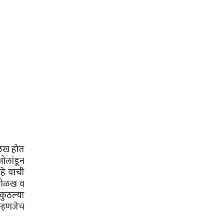
ओळख होत
ओलांडून
आहे याची
ची ओळख व
कुठल्या
म्हणजेच