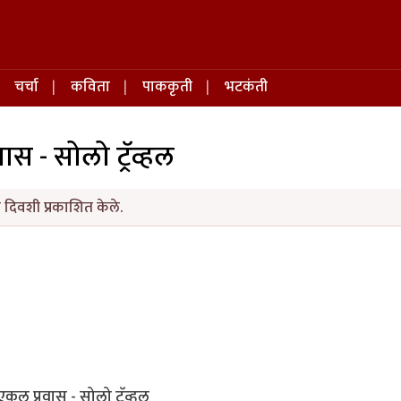
चर्चा
कविता
पाककृती
भटकंती
स - सोलो ट्रॅव्हल
दिवशी प्रकाशित केले.
एकल प्रवास - सोलो ट्रॅव्हल