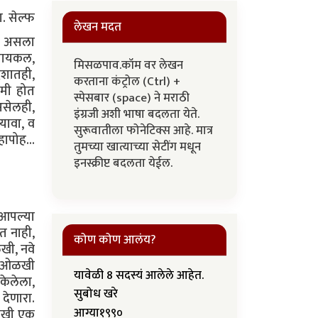
. सेल्फ
लेखन मदत
कल असला
 सायकल,
मिसळपाव.कॉम वर लेखन
ेशातही,
करताना कंट्रोल (Ctrl) +
कमी होत
स्पेसबार (space) ने मराठी
 असेलही,
इंग्रजी अशी भाषा बदलता येते.
 यावा, व
सुरूवातीला फोनेटिक्स आहे. मात्र
ापोह...
तुमच्या खात्याच्या सेटींग मधून
इनस्क्रीप्ट बदलता येईल.
 आपल्या
त नाही,
कोण कोण आलंय?
खी, नवे
या ओळखी
यावेळी 8 सदस्यं आलेले आहेत.
केलेला,
सुबोध खरे
देणारा.
आग्या१९९०
आणखी एक