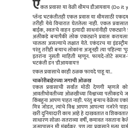
ए
कल प्रवास! या वेळी थीमच डीआयवाय (Do it you
प्लॅन्ड भटकंतीतही एकल प्रवास या थीमसाठी एकदम 
तरीही येथे विचारात घेतलेला नाही. एकल प्रवास
बाईक, स्वतःचे वाहन इत्यादी साधनांनीही एकट्याने 
अलीकडे बऱ्यापैकी लोक एकट्याने प्रवास करायला
चालला असल्याचे लक्षात येते. एकंदरच या इंडस्ट्री
परंतु तरीही बऱ्याच लोकांना अजूनही त्या पहिल्या '
इतरांना नुसती माहिती म्हणून. फायदे-तोटे समज-
भटकंती डन 'डीआयवाय'!!
एकल प्रवासाचे काही ठळक फायदे पाहू या..
चाकोरीबाहेरच्या जगाची ओळख
एकल प्रवासाची सर्वात मोठी देणगी म्हणजे कोषा
आवतीभोवतीच्या ओळखीच्या विश्वाच्या पलीकडचे ज
किंबहुना आपण पाहत नाही. परंतु बऱ्याच वेळेला एका
मित्र जोडत, त्यांचे विश्व आपण आपल्या नजरेने प
खरी दुनियादारी काय आहे हे दाखवतात व शिकवतात.
साधारण सोळा-सतराव्या वर्षी, कमावत नसताना के
जन्मापासून मी मुंबईकर, पण त्या प्रवासाने मल