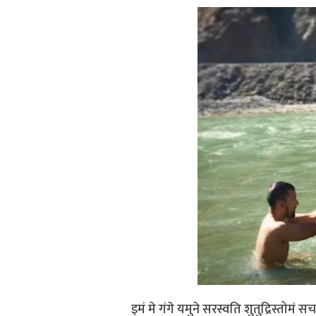
इमं मे गंगे यमुने सरस्वति शुतुद्रिस्तोमं सचत