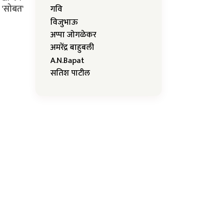
 'सोबत'
गवि
विजुभाऊ
अप्पा जोगळेकर
अमरेंद्र बाहुबली
A.N.Bapat
सतिश पाटील