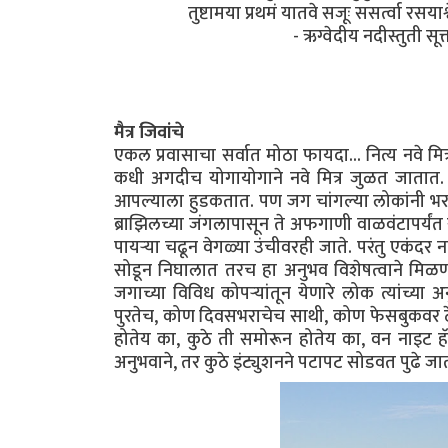
तुष्टामया प्रथमं यातवे सजूः ससर्त्वा रसयाश्
- ऋग्वेदीय नदीस्तुती सू
मैत्र जिवांचे
एकल प्रवासाचा सर्वात मोठा फायदा... नित्य नवे मि
कधी अगदीच योगायोगाने नवे मित्र जुळत जातात. 
आपल्याला हुडकतात. पण जग चांगल्या लोकांनी भर
ब्राझिलच्या जंगलापासून ते अफगाणी वाळवंटापर्यंत
पायऱ्या चढून वेगळ्या उंचीवरही जाते. परंतु एकंद
सोडून निघालात तरच हा अनुभव विशेषत्वाने मिळणार
जगाच्या विविध कोपऱ्यांतून येणारे लोक त्यांच्य
पुरतेच, कोण दिवसभराचेच साथी, कोण फेसबुकवर ठे
होतेय का, कुठे ती समोरून होतेय का, वन नाइट हॅ
अनुभवाने, तर कुठे इंट्युशनने पटापट सोडवत पुढे ज