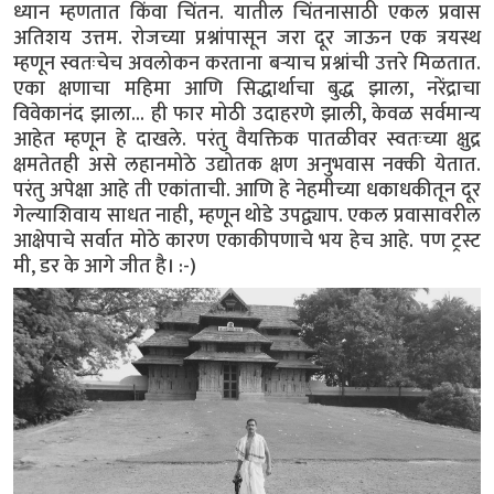
ध्यान म्हणतात किंवा चिंतन. यातील चिंतनासाठी एकल प्रवास
अतिशय उत्तम. रोजच्या प्रश्नांपासून जरा दूर जाऊन एक त्रयस्थ
म्हणून स्वतःचेच अवलोकन करताना बऱ्याच प्रश्नांची उत्तरे मिळतात.
एका क्षणाचा महिमा आणि सिद्धार्थाचा बुद्ध झाला, नरेंद्राचा
विवेकानंद झाला... ही फार मोठी उदाहरणे झाली, केवळ सर्वमान्य
आहेत म्हणून हे दाखले. परंतु वैयक्तिक पातळीवर स्वतःच्या क्षुद्र
क्षमतेतही असे लहानमोठे उद्योतक क्षण अनुभवास नक्की येतात.
परंतु अपेक्षा आहे ती एकांताची. आणि हे नेहमीच्या धकाधकीतून दूर
गेल्याशिवाय साधत नाही, म्हणून थोडे उपद्व्याप. एकल प्रवासावरील
आक्षेपाचे सर्वात मोठे कारण एकाकीपणाचे भय हेच आहे. पण ट्रस्ट
मी, डर के आगे जीत है। :-)