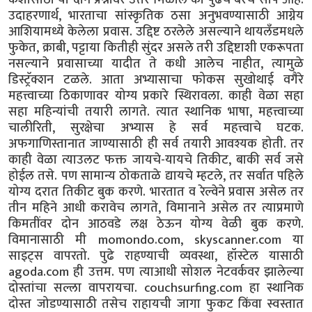
उदाहरणार्थ, भारताचा सांस्कृतिक ठसा अनुभवण्यासाठी आग्नेय
आशियामध्ये केलेला प्रवास. उद्दिष्ट ठरलेले असल्याने थायलँडमधले
फुकेत, क्राबी, पट्टाया कितीही सुंदर असले तरी उद्दिष्टाशी एकरूपता
नसल्याने प्रवासाच्या यादीत ते कधी आलेच नाहीत, त्यामुळे
डिस्ट्रॅक्शन टळले. आता अभ्यासाचा फोकस सुखोथाई वगैरे
महत्त्वाच्या ठिकाणावर योग्य प्रकारे स्थिरावला. काही वेळा सहा
सहा महिन्यांची तयारी लागते. त्यात स्थानिक भाषा, महत्त्वाच्या
चालीरिती, सुरक्षेचा अभ्यास हे सर्व महत्त्वाचे घटक.
अफगाणिस्तानात जाण्यासाठी ही सर्व तयारी आवश्यक होती. तर
काही वेळा त्याउलट फक्त जायचे-यायचे तिकीट, बाकी सर्व जसे
होईल तसे. पण सामान्य ठोकताळे द्यायचे म्हटले, तर सर्वात पहिले
योग्य दरात तिकीट बुक करणे. भारतात व रेल्वेने प्रवास असेल तर
तीन महिने आधी करावेच लागते, विमानाने असेल तर त्याप्रमाणे
किमतींवर दोन आठवडे लक्ष ठेऊन योग्य वेळी बुक करणे.
विमानासाठी मी momondo.com, skyscanner.com या
साइट्स वापरतो. पुढे राहण्याची व्यवस्था, हॉस्टेल यासाठी
agoda.com ही उत्तम. पण त्याआधी सोशल नेटवर्कवर झालेल्या
दोस्तांचा सल्ला वापरायचा. couchsurfing.com हा स्थानिक
दोस्त जोडण्यासाठी तसेच राहायची जागा फुकट किंवा स्वस्तात