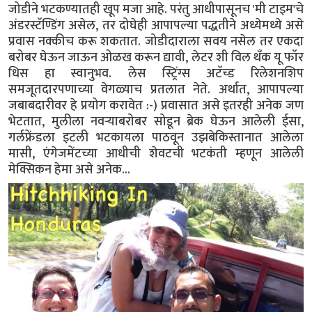
जोडीने भटकण्यातही खूप मजा आहे. परंतु आधीपासूनच 'मी टाइम'चे
अंडरस्टॅण्डिंग असेल, तर दोघेही आपापल्या पद्धतीने अध्येमध्ये असे
प्रवास नक्कीच करू शकतात. जोडीदाराला सवय नसेल तर एकदा
बरोबर घेऊन जाऊन ओळख करून द्यावी, लेटर शी विल थँक यू फॉर
धिस हा स्वानुभव. लेस स्ट्रिंग्स अटॅच्ड रिलेशनशिप
समजूतदारपणाच्या वेगळ्याच प्रतलात नेते. अर्थात, आपापल्या
जबाबदारीवर हे प्रयोग करावेत :-) प्रवासात असे इतरही अनेक जण
भेटतात, मुलीला नवऱ्याबरोबर सोडून ब्रेक घेऊन आलेली ईसा,
गर्लफ्रेंडला इटली भटकायला पाठवून उझबेकिस्तानात आलेला
मासी, एंगेजमेंटच्या आधीची शेवटची भटकंती म्हणून आलेली
मेक्सिकन हेमा असे अनेक...