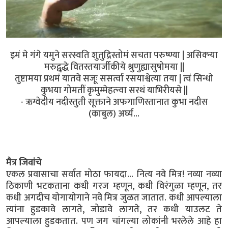
इमं मे गंगे यमुने सरस्वति शुतुद्रिस्तोमं सचता परुष्ण्या | असिक्न्या
मरुद्वृद्धे वितस्तयार्जीकीये श्रुणुह्यासुषोमया ||
तुष्टामया प्रथमं यातवे सजूः ससर्त्वा रसयाश्वेत्या तया | त्वं सिन्धो
कुभया गोमतीं कृमुम्मेहत्न्वा सरथं याभिरीयसे ||
- ऋग्वेदीय नदीस्तुती सूक्ताने अफगाणिस्तानात कुभा नदीस
(काबुल) अर्घ्य...
मैत्र जिवांचे
एकल प्रवासाचा सर्वात मोठा फायदा... नित्य नवे मित्र! नव्या नव्या
ठिकाणी भटकताना कधी गरज म्हणून, कधी विरंगुळा म्हणून, तर
कधी अगदीच योगायोगाने नवे मित्र जुळत जातात. कधी आपल्याला
त्यांना हुडकावे लागते, जोडावे लागते, तर कधी याउलट ते
आपल्याला हुडकतात. पण जग चांगल्या लोकांनी भरलेले आहे हा