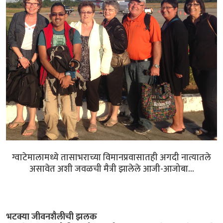
ग्वाटेमालामध्ये तासाभराच्या विमानप्रवासातही अगदी नात्यातले
असावेत अशी जवळची मैत्री झालेले आजी-आजोबा...
भटक्या जीवनशैलीची झलक