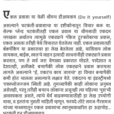
ए
कल प्रवास! या वेळी थीमच डीआयवाय (Do it yourself)
असल्याने भटकंती-प्रवासाचा या दृष्टीकोनातून विचार करू या.
सेल्फ प्लॅन्ड भटकंतीतही एकल प्रवास या थीमसाठी एकदम
चपखल! अर्थातच त्यामुळे एकट्याने 'पॅकेज टूर'बरोबरचा प्रवास,
एकल असला तरीही येथे विचारात घेतलेला नाही. एकल प्रवासातही
बॅकपॅकिंग या प्रकारावर हा लेख बेतलेला आहे, याशिवाय लोक
सायकल, बाईक, स्वतःचे वाहन इत्यादी साधनांनीही एकट्याने प्रवास
करतात, पण ते सर्व जरा वेगळ्या प्रकारात मोडते. परदेशात व
देशातही, अलीकडे बऱ्यापैकी लोक एकट्याने प्रवास करायला
लागले असल्याने "हॅ, एकटंच काय जायचं!" हा विचार बऱ्यापैकी
कमी होत चालला असल्याचे लक्षात येते. एकंदरच या इंडस्ट्रीमध्ये
'एक्स्प्लोजन'सम स्थिती आहे. तुमच्यापैकी काही लोकांना अनुभव
असेलही, परंतु तरीही बऱ्याच लोकांना अजूनही त्या पहिल्या 'पुश'ची
आवश्यकता असते, त्यांचे धैर्य वाढवण्यासाठीही हा लेख उपयोगी
यावा, व इतरांना नुसती माहिती म्हणून. फायदे-तोटे समज-गैरसमज
यांच्या माध्यमातून एकल प्रवासाचा स्वानुभवाधारित हा ऊहापोह...
भटकंती डन 'डीआयवाय'!!