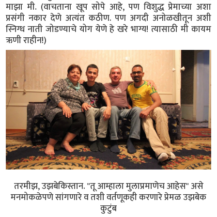
माझा मी. (वाचताना खूप सोपे आहे, पण विशुद्ध प्रेमाच्या अशा
प्रसंगी नकार देणे अत्यंत कठीण. पण अगदी अनोळखीतून अशी
स्निग्ध नाती जोडण्याचे योग येणे हे खरे भाग्य! त्यासाठी मी कायम
ऋणी राहीन!)
तरमीझ, उझबेकिस्तान. "तू आम्हाला मुलाप्रमाणेच आहेस" असे
मनमोकळेपणे सांगणारे व तशी वर्तणूकही करणारे प्रेमळ उझबेक
कुटुंब