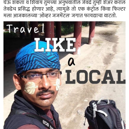
घेऊ शकता व शिवाय तुमच्या अनुभवातील जेवढे तुम्ही शेअर कराल
तेवढेच प्रसिद्ध होणार आहे, त्यामुळे तो एक कंट्रोल किंवा फिल्टर
मला आजकालच्या 'ओव्हर जजमेंटल' जगात फायद्याचा वाटतो.