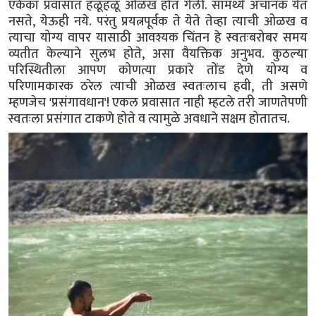
एकेका प्रवासात हळूहळू ओळख होत गेली. सामर्थ्य अचानक येत
नसते, येऊही नये. परंतु प्रयत्नपूर्वक ते येते तेव्हा त्याची ओळख व
त्याचा योग्य वापर यासाठी आवश्यक चिंतन हे स्वतःबरोबर समय
व्यतीत केल्याने सुलभ होते, असा वैयक्तिक अनुभव. कुठल्या
परिस्थितीला आपण कोणत्या प्रकारे तोंड देणे योग्य व
परिणामकारक ठरेल त्याची ओळख स्वतःलाच हवी, ती असणे
म्हणजेच 'प्रसंगावधान'! एकल प्रवासात नाही म्हटले तरी जाणतेपणी
स्वतःला प्रसंगात टाकणे होते व त्यामुळे अवधाने सक्षम होतातच.