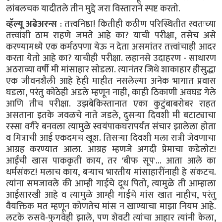
लांबलचक यादीतले तीन मुद्दे जरा विस्ताराने स्पष्ट करतो.
व्हॅल्यू अढेअरन्स
: तत्त्वनिष्ठा! कितीही कठीण परिस्थितीत स्वतःच्या
तत्त्वांशी ठाम राहणे जमते आहे का? याची परीक्षा, तसेच असे
करण्यामध्ये एक कर्मठपणा येऊ न देता असमांतर तत्त्वांचाही आदर
करता येतो आहे का? याचीही परीक्षा. लहानसे उदाहरण - साधारण
अठराव्या वर्षी मी मांसाहार सोडला. त्यानंतर जिथे शाकाहार हीसुद्धा
एक जीवनशैली आहे हेही माहीत नसलेल्या अनेक भागात प्रवास
घडला, परंतु कोठेही अडले म्हणून नाही, काही ठिकाणी अवघड गेले
आणि तीच परीक्षा. उझबेकिस्तानात एका कुटुंबाबरोबर राहत
असताना इतके जवळचे नाते जडले, दुसऱ्या दिवशी मी बटाट्याचा
रस्सा वगैरे बनवला त्यामुळे स्वयंपाकघरापर्यंत संचार झालेला होता
व मित्राची आई एकदमच खूश. तिसऱ्या दिवशी मला रात्री जेवणाचा
आग्रह करण्यात आला. आग्रह म्हणजे अगदी प्रेमाचा कडेलोट!
आईंची खास पाककृती काय, तर 'बीफ सूप'... आता आले का
धर्मसंकट! मलाच काय, बऱ्याच भारतीय मांसाहारींनाही हे संकटच.
त्यांना समजावले की आम्ही गाईचे दूध पितो, त्यामुळे ती आम्हाला
आईसारखी आहे व त्यामुळे आम्ही गाईचे मांस खात नाहीच, परंतु
वैयक्तिक मत म्हणून कोणतेच मांस न खाण्याचा माझा नियम आहे.
लटके रुसवे-फुगवेही झाले, पण शेवटी त्यांचा आहार त्यांनी केला,