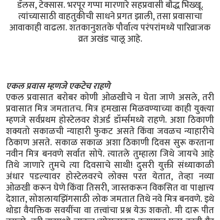
डॅलस, टेक्सास. भरपूर गप्पा मारणारे सहप्रवासी बौद्ध भिख्खू.
त्यांच्यासाठी वाहतुकीची साधने प्रगत झाली, तसा प्रवासाचा
आवाकाही वाढला. शतकानुशतके पौर्वात्य परंपरांमध्ये पारिव्राजक
व्रत अखंड चालू आहे.
एकल प्रवास म्हणजे एकटेच राहणे
एकल प्रवासात बरोबर कोणी ओळखीचे न घेता जाणे असले, तरी
प्रवासात मित्र जमतातच. मित्र हमखास मिळवण्याच्या काही युक्त्या
म्हणजे सर्वप्रथम होस्टेलवर शेअर्ड डॉर्म्समध्ये राहणे. अशा ठिकाणी
शक्यतो सकाळची न्याहारी फुकट असते किंवा जवळच न्याहारीचे
ठिकाण असते. सकाळ सकाळ अशा ठिकाणी दिवस सुरू करताना
नवीन मित्र बनवणे सर्वात सोपे. त्यातले तुम्हाला जिथे जायचे आहे
तिथे जाणारे तुमचे त्या दिवसाचे साथी! दुसरी युक्ती संध्याकाळी
अंधार पडल्यावर होस्टेलवरचे लोक्स परत येतात, तेव्हा नव्या
ओळखी करून घेणे किंवा तिसरी, जास्तकरून विकसित वा पाश्चात्त्य
देशात, सोशलायझिंगसाठी लोक जमतात तिथे नवे मित्र बनवणे. इथे
थोडा वैयक्तिक सवयींचा वा तत्त्वांचा प्रश्न येऊ शकतो. मी दारू पीत