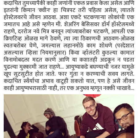
कदाचित तुमच्यापैकी काही जणांनी एकल प्रवास केला असेल आणि
इतरांनी किमान 'क्वीन' हा चित्रपट तरी पहिला असेल, त्यातले
होस्टेलवरचे जीवन आठवा. अशा एकटे भटकणाऱ्या लोकांची एक
जमातच आहे असे म्हणेन मी. शेअरिंग बेसिसवर डॉर्म हॉस्टेलमध्ये
राहणे, दररोज नवे मित्र बनवून त्यांच्याबरोबर भटकणे, आपली एक
क्रिएटिव्ह ओळख मागे ठेवणे, त्या त्या ठिकाणची आठवण-ओळख
स्वतःबरोबर घेणे, जमल्यास लहानमोठे काम शोधणे (परदेशात
असल्यास व्हिसा नियमानुसार) किंवा व्हॉलंटरी कुठल्या कामात
विनामोबदला मदत करणे आणि या कशातही अडकून न पडता
पुढल्या मुक्कामी जात राहणे... आयुष्याकडे बघण्याची नजर यामुळे
खूप सुटसुटीत होत जाते. फार गुंता न करण्याची सवय लागते.
कदाचित स्थैर्याचा अभाव वाटूही शकतो यात, पण हे असे जीवन
काही आयुष्यभरासाठी नाही, तर एक अनुभव म्हणून नक्की चाखावे...