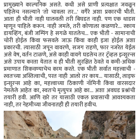
प्रामुख्याने काल्पनिक असते. कधी असे प्राणी प्रत्यक्षात जवळून
पहिलेच नसल्याने 'तो चावला तर...' वगैरे अशा प्रकारची भीती.
आता ही भीती नाही घालवली तरी बिघडत नाही. पण एक धाडस
म्हणून पाहिले करून. नाही जमले, तरी कोणाला कळणारे... स्काय
डायव्हिंग, बंजी जम्पिंग हे सगळे यातलेच... एक भीती - सामानाची
चोरी होईल किंवा फसवले जाऊ किंवा काही इजा होईल अशा
प्रकारची. त्यासाठी जपून वावरणे, सजग राहणे, फार नजरेत येईल
असे वेष, वर्तन टाळणे, असे काही वावगे घडलेच तर ट्रॅव्हल इन्शुरन्स
असे उपाय करता येतात व ही भीती सुरक्षित ठेवते व कमी-अधिक
प्रमाणात शिकवण्याचेच काम करते. एक भीती सर्वात महत्त्वाची -
स्वतःच्या अस्तित्वाची, परत नाही आलो तर काय... यासाठी, लाइफ
इन्शुरन्स आहे का, महत्त्वाच्या ठिकाणी नॉमिनी किंवा वारसदार
नेमलेले आहेत का, स्वतःचे मृत्युपत्र आहे का... अशा अवघड प्रश्नांची
तयारी हवी. आणि खरे तर यासाठी एकल प्रवासाची आवश्यकता
नाही, तर नेहमीच्या जीवनातही ही तयारी हवीच.