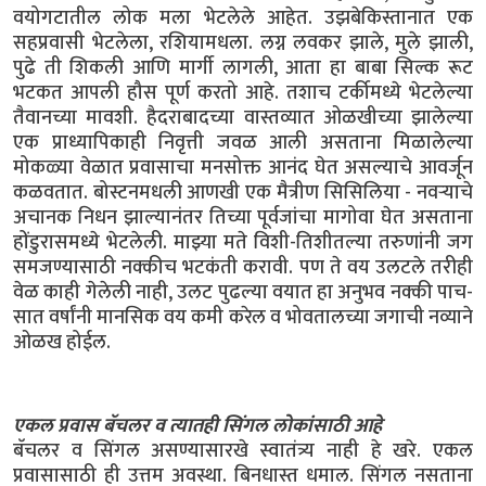
वयोगटातील लोक मला भेटलेले आहेत. उझबेकिस्तानात एक
सहप्रवासी भेटलेला, रशियामधला. लग्न लवकर झाले, मुले झाली,
पुढे ती शिकली आणि मार्गी लागली, आता हा बाबा सिल्क रूट
भटकत आपली हौस पूर्ण करतो आहे. तशाच टर्कीमध्ये भेटलेल्या
तैवानच्या मावशी. हैदराबादच्या वास्तव्यात ओळखीच्या झालेल्या
एक प्राध्यापिकाही निवृत्ती जवळ आली असताना मिळालेल्या
मोकळ्या वेळात प्रवासाचा मनसोक्त आनंद घेत असल्याचे आवर्जून
कळवतात. बोस्टनमधली आणखी एक मैत्रीण सिसिलिया - नवऱ्याचे
अचानक निधन झाल्यानंतर तिच्या पूर्वजांचा मागोवा घेत असताना
होंडुरासमध्ये भेटलेली. माझ्या मते विशी-तिशीतल्या तरुणांनी जग
समजण्यासाठी नक्कीच भटकंती करावी. पण ते वय उलटले तरीही
वेळ काही गेलेली नाही, उलट पुढल्या वयात हा अनुभव नक्की पाच-
सात वर्षांनी मानसिक वय कमी करेल व भोवतालच्या जगाची नव्याने
ओळख होईल.
एकल प्रवास बॅचलर व त्यातही सिंगल लोकांसाठी आहे
बॅचलर व सिंगल असण्यासारखे स्वातंत्र्य नाही हे खरे. एकल
प्रवासासाठी ही उत्तम अवस्था. बिनधास्त धमाल. सिंगल नसताना