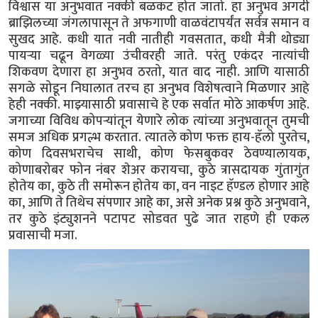
विश्वास या अनुभवात नक्की बळकट होत जातो. हा अनुभव अगदी
ब्राझिलच्या जंगलापासून ते अफगाणी वाळवंटापर्यंत सर्वत्र समान व
सुखद आहे. कधी यात नवी नातीही गवसतात, कधी मैत्री थोड्या
पायऱ्या चढून वेगळ्या उंचीवरही जाते. परंतु एकंदर नात्यांची
शिकवण देणारा हा अनुभव ठरतो, यात वाद नाही. आणि यासाठी
सगळे सोडून निघालात तरच हा अनुभव विशेषत्वाने मिळणार आहे
हेही नक्की. माझ्यासाठी प्रवासाचे हे एक सर्वात मोठे आकर्षण आहे.
जगाच्या विविध कोपऱ्यांतून येणारे लोक त्यांच्या अनुभवातून तुमची
समज अधिक प्रगल्भ करतात. त्यातले कोण फक्त हाय-हॅलो पुरतेच,
कोण दिवसभराचेच साथी, कोण फेसबुकवर ठेवण्यालायक,
कोणाबरोबर फोन नंबर शेअर करायचा, कुठे त्रासदायक गुंतागुंत
होतेय का, कुठे ती समोरून होतेय का, वन नाइट हॅण्डल होणार आहे
का, आणि ते तिथेच संपणार आहे का, असे अनेक प्रश्न कुठे अनुभवाने,
तर कुठे इंट्युशनने पटापट सोडवत पुढे जात राहणे ही एकल
प्रवासाची मजा.