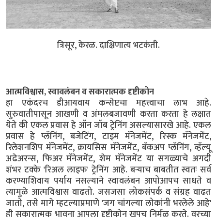
त्रिसूर, केरळ. दाक्षिणात्य भटकंती.
आत्मविश्वास, स्वावलंबन व सकारात्मक दृष्टीकोन
हा एकंदरच डीआयवाय कन्सेप्टचा महत्त्वाचा लाभ आहे.
सुरुवातीपासून आखणी व अंमलबजावणी करता करता हे लक्षात
येते की एकल प्रवास हे ऑन जॉब ट्रेनिंग असल्यासारखे आहे. एकल
प्रवास हे प्लॅनिंग, बजेटिंग, टाइम मॅनेजमेंट, रिस्क मॅनेजमेंट,
रिलेशनशिप मॅनेजमेंट, क्रायसिस मॅनेजमेंट, बॅकअप प्लॅनिंग, व्हॅल्यू
अढेअरन्स, फिअर मॅनेजमेंट, शेम मॅनेजमेंट या सगळ्याचे अगदी
शंभर टक्के 'रिअल लाइफ' ट्रेनिंग आहे. बऱ्याच बाबतीत स्वतः सर्व
करण्याशिवाय पर्याय नसल्याने स्वावलंबन आपोआपच साधते व
त्यामुळे आत्मविश्वास वाढतो. जसजसा लोकसंपर्क व संग्रह वाढत
जातो, तसे मागे म्हटल्याप्रमाणे 'जग चांगल्या लोकांनी भरलेले आहे'
ही सकारात्मक भावना आपला दृष्टीकोन खूपच निर्मळ करते. वरच्या