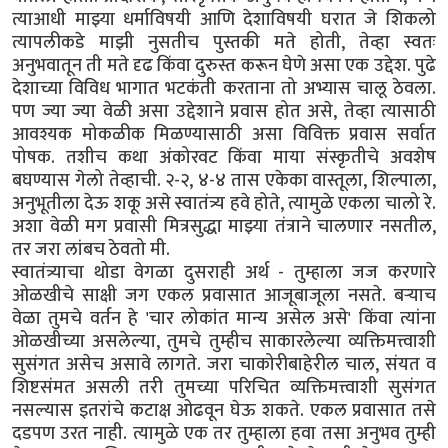
त्याआधी माझ्या धर्माविषयी आणि देशाविषयी घरात जे शिकलो
त्यापलीकडे माझी नुसतीच पुस्तकी मते होती, तेव्हा स्वतः
अनुभवातून ती मते दृढ किंवा दुरुस्त करून घेणे असा एक उद्देश. पुढे
देशाच्या विविध भागात भटकंती करताना तो अभ्यास चालू ठेवला.
पण ज्या ज्या वेळी असा उद्देशाने प्रवास होत असे, तेव्हा त्यासाठी
आवश्यक मोकळीक मिळण्यासाठी असा विविक्त प्रवास सर्वात
पोषक. तशीच कथा अंकोरवट किंवा माया संस्कृतीचे अवशेष
बघण्यास गेलो तेव्हाची. २-२, ४-४ तास एकेका वास्तूला, शिल्पाला,
अनुभूतीला देऊ शकू असे स्वातंत्र्य हवे होते, त्यामुळे एकला चालो रे.
अशा वेळी मग प्रवासी मित्रसुद्धा माझ्या तंत्राने चालणार नसतील,
तर जरा लांबच ठेवतो मी.
स्वातंत्र्याचा थोडा वेगळा दुसराही अर्थ - तुम्हाला जज करणारे
ओळखीचे साक्षी जग एकल प्रवासात आजूबाजूला नसते. बऱ्याच
वेळा तुमचे वर्तन हे 'चार लोकांत मान्य असेल असे' किंवा त्यांना
ओळखीच्या असलेल्या, तुमचे तुम्हीच साकारलेल्या व्यक्तिमत्त्वाशी
सुसंगत असेच असावे लागते. जरा चाकोरीबाहेरील चाल, संयत व
शिष्टसंमत असली तरी तुमच्या परिचित व्यक्तिमत्त्वाशी सुसंगत
नसल्यास इतरांचे कटाक्ष ओढवून घेऊ शकते. एकल प्रवासात तसे
दडपण उरत नाही. त्यामुळे एक तर तुम्हाला हवा तसा अनुभव तुम्ही