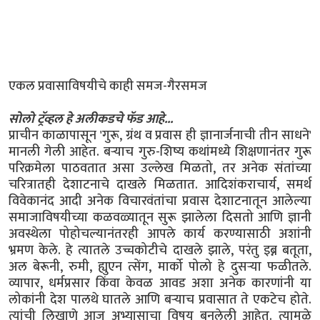
एकल प्रवासाविषयीचे काही समज-गैरसमज
सोलो ट्रॅव्हल हे अलीकडचे फॅड आहे...
प्राचीन काळापासून 'गुरू, ग्रंथ व प्रवास ही ज्ञानार्जनाची तीन साधने'
मानली गेली आहेत. बऱ्याच गुरु-शिष्य कथांमध्ये शिक्षणानंतर गुरू
परिक्रमेला पाठवतात असा उल्लेख मिळतो, तर अनेक संतांच्या
चरित्रातही देशाटनाचे दाखले मिळतात. आदिशंकराचार्य, समर्थ
विवेकानंद आदी अनेक विचारवंतांचा प्रवास देशाटनातून आलेल्या
समाजाविषयीच्या कळवळ्यातून सुरू झालेला दिसतो आणि ज्ञानी
अवस्थेला पोहोचल्यानंतरही आपले कार्य करण्यासाठी अशांनी
भ्रमण केले. हे त्यातले उच्चकोटीचे दाखले झाले, परंतु इब्न बतूता,
अल बेरूनी, रुमी, ह्युएन त्सेंग, मार्को पोलो हे दुसऱ्या फळीतले.
व्यापार, धर्मप्रसार किंवा केवळ आवड अशा अनेक कारणांनी या
लोकांनी देश पालथे घातले आणि बऱ्याच प्रवासात ते एकटेच होते.
त्यांची लिखाणे आज अभ्यासाचा विषय बनलेली आहेत. त्यामुळे