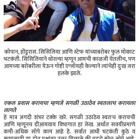
कोपान, होंडुरास. सिसिलिया आणि स्टेफ यांच्याबरोबर फुल मोकाट
भटकंती. सिसिलियाने थोरल्या म्हणून आमची काळजी घेतलीच, पण
आमच्या बरोबरीला येऊन गोष्टी एन्जॉयही केल्याने त्यांचेही दुःख जरा
हलके झाले.
एकल प्रवास करायचा म्हणजे सगळी उठाठेव स्वतःलाच करायला
लागते
हे मात्र अगदी शंभर टक्के खरे. सगळी उठाठेव स्वतःच करायची
आणि म्हणूनच डीआयवाय विभागात हा लेख. अर्थात सवयीप्रमाणे
कमी-अधिक सोपे काम आहे हे. सर्वात आधी भटकंती कुठे व
कशासाठी या दोन प्रश्नांवर उत्तर मिळाले की पुढचे बरेच सोपे आहे.