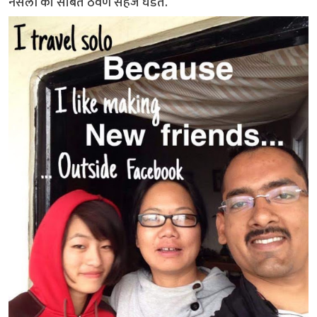
नसली की सोबत ठेवणे सहज घडते.