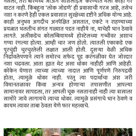
नसलो, तरी बारमध्ये जाऊन 'सोशलाइज' करण्यात मला काही गैर
वाटत नाही. किंबहुना ‘लोक जोडणे’ ही प्रवासाची गरज आहे, तसेच
नशा न करणे हेही एकल प्रवासात सुरक्षेच्या दृष्टीने अधिक योग्य आहे.
काही अनुभव अगदीच अनपेक्षित असतात, एकटे न राहण्याच्या
प्रयत्नात भलतीच संगत गळ्यात पडत नाहीये ना, याचेही भान ठेवावे
लागते. अलीकडेच कोलम्बियामध्ये होस्टेलच्या गच्चीवर अशाच
गप्पा रंगल्या होत्या. आम्ही चार जण होतो. त्यातली एकाकडे एक
पुरचुंडी चुरचुरलेली लक्षात आली होती. दुसऱ्या वेळी अधिक
निर्ढावलेपणाने त्याने समोरच सफेद पूड करंगळीवर घेत जोरदार
नशा चढवला. आता ह्यात थेट असा धोका नाहीही आणि आहेही.
कोकेन घेणारा त्याच्या त्याच्या नादात आणि पूर्णपणे निरुपद्रवी
होता, त्यामुळे धोका नाही. परंतु त्या पदार्थाचा अंश जरी
विमानतळावर किंवा अन्यत्र होणाऱ्या तपासणीत आपल्या
सामानावर सापडला, तर आपली चूक नसतानाही नाही त्या त्रासाला
सामोरे जावे लागायचे त्याचा धोका. त्यामुळे प्रसंगाचे भान ठेवणे व
कायम त्यावर ताबा ठेवता येणे फार महत्त्वाचे.