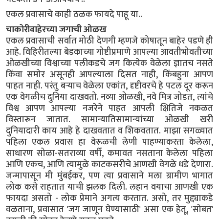
एकल प्रवासाचे काही ठळक फायदे पाहू या..
चाकोरीबाहेरच्या जगाची ओळख
एकल प्रवासाची सर्वात मोठी देणगी म्हणजे कोषातून बाहेर पडणे ही
आहे. विहिरीतल्या बेडकाच्या गोष्टीप्रमाणे आपल्या आवतीभोवतीच्या
ओळखीच्या विश्वाच्या पलीकडचे जग कित्येक वेळेला ज्ञातच नसते
किंवा समोर असूनही आपल्याला दिसत नाही, किंबहुना आपण
पाहत नाही. परंतु बऱ्याच वेळेला एकांत, दृष्टीवरचे हे पटल दूर करून
एक वेगळीच दुनिया दाखवतो. नव्या ओळखी, नवे मित्र जोडत, त्यांचे
विश्व आपण आपल्या नजरेने पाहत आपली क्षितिजे नकळत
विस्तारून जातात. सामान्यातिसामान्यांच्या ओळखी खरी
दुनियादारी काय आहे हे दाखवतात व शिकवतात. माझा सगळ्यात
पहिला एकल प्रवास हा वेरूळची लेणी पाहण्याकरता केलेला,
साधारण सोळा-सतराव्या वर्षी, कमावत नसताना केलेला पहिला
आणि एकच, आणि त्यामुळे काटकसरीचे आणखी वेगळे धडे देणारा.
जन्मापासून मी मुंबईकर, पण त्या प्रवासाने मला ग्रामीण भागात
लोक कसे राहतात याची झलक दिली. लहान वयाचा आणखी एक
फायदा असतो - लोक प्रेमाने अगत्य करतात. असो, तर मुद्द्याकडे
वळताना, प्रवासात 'जग जाणून घेण्यासाठी' असा एक हेतू, 'सोबत'