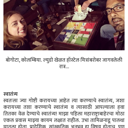
बोगोटा, कोलम्बिया. ल्युडो खेळत हॉस्टेल मित्रांबरोबर जागवलेली
रात्र...
स्वातंत्र्य
स्वतःला ज्या गोष्टी करायच्या आहेत त्या करण्याचे स्वातंत्र्य, जशा
करायच्या तशा करण्याचे स्वातंत्र्य व त्यासाठी आपल्याला हवा
तितका वेळ देण्याचे स्वातंत्र्य! माझा पहिला महाराष्ट्राबाहेरचा मोठा
एकल प्रवास माझ्या कायम लक्षात राहील. उभा तामिळनाडू पालथा
घातला होता. प्रादेशिक, सांस्कृतिक अनुभव हा विषय होताच, पण