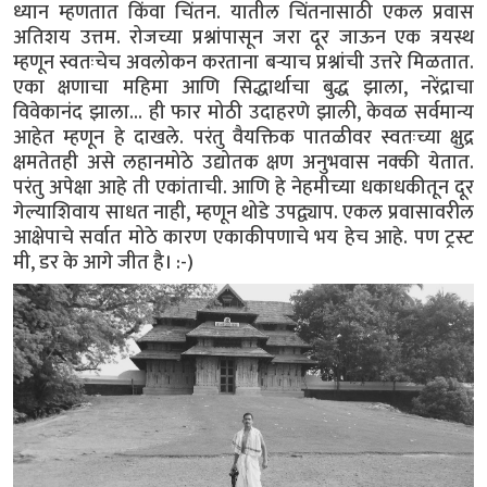
ध्यान म्हणतात किंवा चिंतन. यातील चिंतनासाठी एकल प्रवास
अतिशय उत्तम. रोजच्या प्रश्नांपासून जरा दूर जाऊन एक त्रयस्थ
म्हणून स्वतःचेच अवलोकन करताना बऱ्याच प्रश्नांची उत्तरे मिळतात.
एका क्षणाचा महिमा आणि सिद्धार्थाचा बुद्ध झाला, नरेंद्राचा
विवेकानंद झाला... ही फार मोठी उदाहरणे झाली, केवळ सर्वमान्य
आहेत म्हणून हे दाखले. परंतु वैयक्तिक पातळीवर स्वतःच्या क्षुद्र
क्षमतेतही असे लहानमोठे उद्योतक क्षण अनुभवास नक्की येतात.
परंतु अपेक्षा आहे ती एकांताची. आणि हे नेहमीच्या धकाधकीतून दूर
गेल्याशिवाय साधत नाही, म्हणून थोडे उपद्व्याप. एकल प्रवासावरील
आक्षेपाचे सर्वात मोठे कारण एकाकीपणाचे भय हेच आहे. पण ट्रस्ट
मी, डर के आगे जीत है। :-)