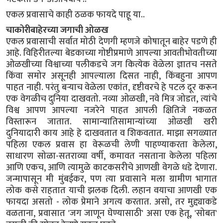
एकल प्रवासाचे काही ठळक फायदे पाहू या..
चाकोरीबाहेरच्या जगाची ओळख
एकल प्रवासाची सर्वात मोठी देणगी म्हणजे कोषातून बाहेर पडणे ही
आहे. विहिरीतल्या बेडकाच्या गोष्टीप्रमाणे आपल्या आवतीभोवतीच्या
ओळखीच्या विश्वाच्या पलीकडचे जग कित्येक वेळेला ज्ञातच नसते
किंवा समोर असूनही आपल्याला दिसत नाही, किंबहुना आपण
पाहत नाही. परंतु बऱ्याच वेळेला एकांत, दृष्टीवरचे हे पटल दूर करून
एक वेगळीच दुनिया दाखवतो. नव्या ओळखी, नवे मित्र जोडत, त्यांचे
विश्व आपण आपल्या नजरेने पाहत आपली क्षितिजे नकळत
विस्तारून जातात. सामान्यातिसामान्यांच्या ओळखी खरी
दुनियादारी काय आहे हे दाखवतात व शिकवतात. माझा सगळ्यात
पहिला एकल प्रवास हा वेरूळची लेणी पाहण्याकरता केलेला,
साधारण सोळा-सतराव्या वर्षी, कमावत नसताना केलेला पहिला
आणि एकच, आणि त्यामुळे काटकसरीचे आणखी वेगळे धडे देणारा.
जन्मापासून मी मुंबईकर, पण त्या प्रवासाने मला ग्रामीण भागात
लोक कसे राहतात याची झलक दिली. लहान वयाचा आणखी एक
फायदा असतो - लोक प्रेमाने अगत्य करतात. असो, तर मुद्द्याकडे
वळताना, प्रवासात 'जग जाणून घेण्यासाठी' असा एक हेतू, 'सोबत'