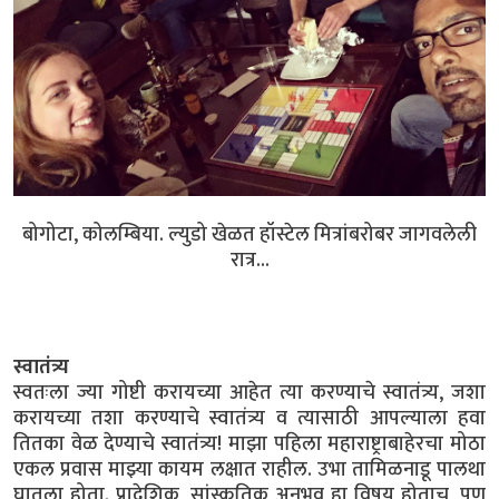
बोगोटा, कोलम्बिया. ल्युडो खेळत हॉस्टेल मित्रांबरोबर जागवलेली
रात्र...
स्वातंत्र्य
स्वतःला ज्या गोष्टी करायच्या आहेत त्या करण्याचे स्वातंत्र्य, जशा
करायच्या तशा करण्याचे स्वातंत्र्य व त्यासाठी आपल्याला हवा
तितका वेळ देण्याचे स्वातंत्र्य! माझा पहिला महाराष्ट्राबाहेरचा मोठा
एकल प्रवास माझ्या कायम लक्षात राहील. उभा तामिळनाडू पालथा
घातला होता. प्रादेशिक, सांस्कृतिक अनुभव हा विषय होताच, पण