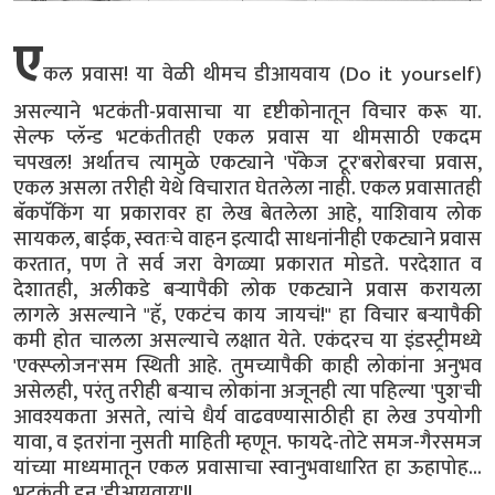
ए
कल प्रवास! या वेळी थीमच डीआयवाय (Do it yourself)
असल्याने भटकंती-प्रवासाचा या दृष्टीकोनातून विचार करू या.
सेल्फ प्लॅन्ड भटकंतीतही एकल प्रवास या थीमसाठी एकदम
चपखल! अर्थातच त्यामुळे एकट्याने 'पॅकेज टूर'बरोबरचा प्रवास,
एकल असला तरीही येथे विचारात घेतलेला नाही. एकल प्रवासातही
बॅकपॅकिंग या प्रकारावर हा लेख बेतलेला आहे, याशिवाय लोक
सायकल, बाईक, स्वतःचे वाहन इत्यादी साधनांनीही एकट्याने प्रवास
करतात, पण ते सर्व जरा वेगळ्या प्रकारात मोडते. परदेशात व
देशातही, अलीकडे बऱ्यापैकी लोक एकट्याने प्रवास करायला
लागले असल्याने "हॅ, एकटंच काय जायचं!" हा विचार बऱ्यापैकी
कमी होत चालला असल्याचे लक्षात येते. एकंदरच या इंडस्ट्रीमध्ये
'एक्स्प्लोजन'सम स्थिती आहे. तुमच्यापैकी काही लोकांना अनुभव
असेलही, परंतु तरीही बऱ्याच लोकांना अजूनही त्या पहिल्या 'पुश'ची
आवश्यकता असते, त्यांचे धैर्य वाढवण्यासाठीही हा लेख उपयोगी
यावा, व इतरांना नुसती माहिती म्हणून. फायदे-तोटे समज-गैरसमज
यांच्या माध्यमातून एकल प्रवासाचा स्वानुभवाधारित हा ऊहापोह...
भटकंती डन 'डीआयवाय'!!