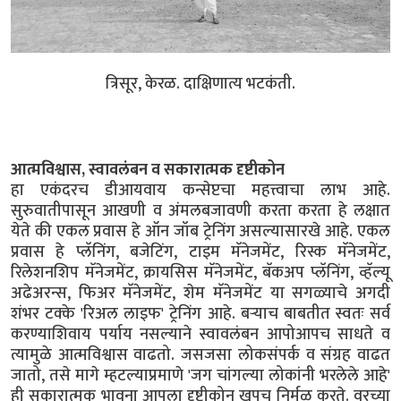
त्रिसूर, केरळ. दाक्षिणात्य भटकंती.
आत्मविश्वास, स्वावलंबन व सकारात्मक दृष्टीकोन
हा एकंदरच डीआयवाय कन्सेप्टचा महत्त्वाचा लाभ आहे.
सुरुवातीपासून आखणी व अंमलबजावणी करता करता हे लक्षात
येते की एकल प्रवास हे ऑन जॉब ट्रेनिंग असल्यासारखे आहे. एकल
प्रवास हे प्लॅनिंग, बजेटिंग, टाइम मॅनेजमेंट, रिस्क मॅनेजमेंट,
रिलेशनशिप मॅनेजमेंट, क्रायसिस मॅनेजमेंट, बॅकअप प्लॅनिंग, व्हॅल्यू
अढेअरन्स, फिअर मॅनेजमेंट, शेम मॅनेजमेंट या सगळ्याचे अगदी
शंभर टक्के 'रिअल लाइफ' ट्रेनिंग आहे. बऱ्याच बाबतीत स्वतः सर्व
करण्याशिवाय पर्याय नसल्याने स्वावलंबन आपोआपच साधते व
त्यामुळे आत्मविश्वास वाढतो. जसजसा लोकसंपर्क व संग्रह वाढत
जातो, तसे मागे म्हटल्याप्रमाणे 'जग चांगल्या लोकांनी भरलेले आहे'
ही सकारात्मक भावना आपला दृष्टीकोन खूपच निर्मळ करते. वरच्या