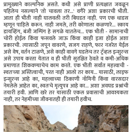
प्रामुख्याने काल्पनिक असते. कधी असे प्राणी प्रत्यक्षात जवळून
पहिलेच नसल्याने 'तो चावला तर...' वगैरे अशा प्रकारची भीती.
आता ही भीती नाही घालवली तरी बिघडत नाही. पण एक धाडस
म्हणून पाहिले करून. नाही जमले, तरी कोणाला कळणारे... स्काय
डायव्हिंग, बंजी जम्पिंग हे सगळे यातलेच... एक भीती - सामानाची
चोरी होईल किंवा फसवले जाऊ किंवा काही इजा होईल अशा
प्रकारची. त्यासाठी जपून वावरणे, सजग राहणे, फार नजरेत येईल
असे वेष, वर्तन टाळणे, असे काही वावगे घडलेच तर ट्रॅव्हल इन्शुरन्स
असे उपाय करता येतात व ही भीती सुरक्षित ठेवते व कमी-अधिक
प्रमाणात शिकवण्याचेच काम करते. एक भीती सर्वात महत्त्वाची -
स्वतःच्या अस्तित्वाची, परत नाही आलो तर काय... यासाठी, लाइफ
इन्शुरन्स आहे का, महत्त्वाच्या ठिकाणी नॉमिनी किंवा वारसदार
नेमलेले आहेत का, स्वतःचे मृत्युपत्र आहे का... अशा अवघड प्रश्नांची
तयारी हवी. आणि खरे तर यासाठी एकल प्रवासाची आवश्यकता
नाही, तर नेहमीच्या जीवनातही ही तयारी हवीच.