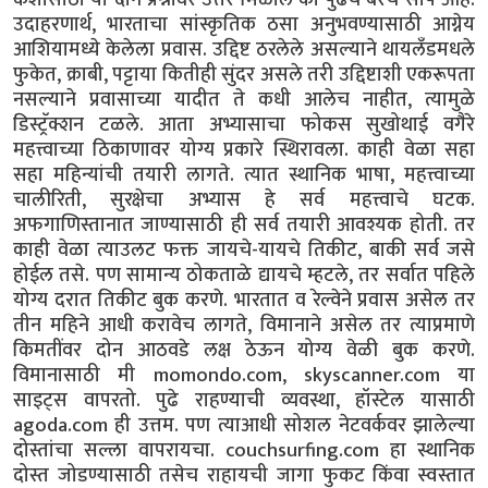
उदाहरणार्थ, भारताचा सांस्कृतिक ठसा अनुभवण्यासाठी आग्नेय
आशियामध्ये केलेला प्रवास. उद्दिष्ट ठरलेले असल्याने थायलँडमधले
फुकेत, क्राबी, पट्टाया कितीही सुंदर असले तरी उद्दिष्टाशी एकरूपता
नसल्याने प्रवासाच्या यादीत ते कधी आलेच नाहीत, त्यामुळे
डिस्ट्रॅक्शन टळले. आता अभ्यासाचा फोकस सुखोथाई वगैरे
महत्त्वाच्या ठिकाणावर योग्य प्रकारे स्थिरावला. काही वेळा सहा
सहा महिन्यांची तयारी लागते. त्यात स्थानिक भाषा, महत्त्वाच्या
चालीरिती, सुरक्षेचा अभ्यास हे सर्व महत्त्वाचे घटक.
अफगाणिस्तानात जाण्यासाठी ही सर्व तयारी आवश्यक होती. तर
काही वेळा त्याउलट फक्त जायचे-यायचे तिकीट, बाकी सर्व जसे
होईल तसे. पण सामान्य ठोकताळे द्यायचे म्हटले, तर सर्वात पहिले
योग्य दरात तिकीट बुक करणे. भारतात व रेल्वेने प्रवास असेल तर
तीन महिने आधी करावेच लागते, विमानाने असेल तर त्याप्रमाणे
किमतींवर दोन आठवडे लक्ष ठेऊन योग्य वेळी बुक करणे.
विमानासाठी मी momondo.com, skyscanner.com या
साइट्स वापरतो. पुढे राहण्याची व्यवस्था, हॉस्टेल यासाठी
agoda.com ही उत्तम. पण त्याआधी सोशल नेटवर्कवर झालेल्या
दोस्तांचा सल्ला वापरायचा. couchsurfing.com हा स्थानिक
दोस्त जोडण्यासाठी तसेच राहायची जागा फुकट किंवा स्वस्तात