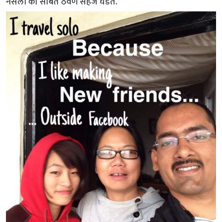
नसली की सोबत ठेवणे सहज घडते.