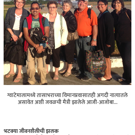
ग्वाटेमालामध्ये तासाभराच्या विमानप्रवासातही अगदी नात्यातले
असावेत अशी जवळची मैत्री झालेले आजी-आजोबा...
भटक्या जीवनशैलीची झलक