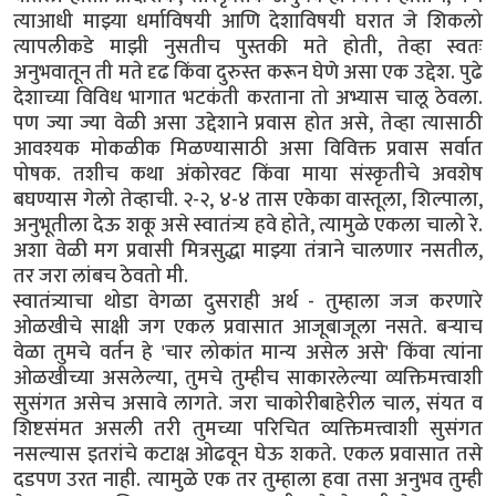
त्याआधी माझ्या धर्माविषयी आणि देशाविषयी घरात जे शिकलो
त्यापलीकडे माझी नुसतीच पुस्तकी मते होती, तेव्हा स्वतः
अनुभवातून ती मते दृढ किंवा दुरुस्त करून घेणे असा एक उद्देश. पुढे
देशाच्या विविध भागात भटकंती करताना तो अभ्यास चालू ठेवला.
पण ज्या ज्या वेळी असा उद्देशाने प्रवास होत असे, तेव्हा त्यासाठी
आवश्यक मोकळीक मिळण्यासाठी असा विविक्त प्रवास सर्वात
पोषक. तशीच कथा अंकोरवट किंवा माया संस्कृतीचे अवशेष
बघण्यास गेलो तेव्हाची. २-२, ४-४ तास एकेका वास्तूला, शिल्पाला,
अनुभूतीला देऊ शकू असे स्वातंत्र्य हवे होते, त्यामुळे एकला चालो रे.
अशा वेळी मग प्रवासी मित्रसुद्धा माझ्या तंत्राने चालणार नसतील,
तर जरा लांबच ठेवतो मी.
स्वातंत्र्याचा थोडा वेगळा दुसराही अर्थ - तुम्हाला जज करणारे
ओळखीचे साक्षी जग एकल प्रवासात आजूबाजूला नसते. बऱ्याच
वेळा तुमचे वर्तन हे 'चार लोकांत मान्य असेल असे' किंवा त्यांना
ओळखीच्या असलेल्या, तुमचे तुम्हीच साकारलेल्या व्यक्तिमत्त्वाशी
सुसंगत असेच असावे लागते. जरा चाकोरीबाहेरील चाल, संयत व
शिष्टसंमत असली तरी तुमच्या परिचित व्यक्तिमत्त्वाशी सुसंगत
नसल्यास इतरांचे कटाक्ष ओढवून घेऊ शकते. एकल प्रवासात तसे
दडपण उरत नाही. त्यामुळे एक तर तुम्हाला हवा तसा अनुभव तुम्ही