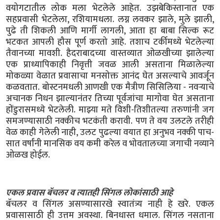
वयोगटातील लोक मला भेटलेले आहेत. उझबेकिस्तानात एक
सहप्रवासी भेटलेला, रशियामधला. लग्न लवकर झाले, मुले झाली,
पुढे ती शिकली आणि मार्गी लागली, आता हा बाबा सिल्क रूट
भटकत आपली हौस पूर्ण करतो आहे. तशाच टर्कीमध्ये भेटलेल्या
तैवानच्या मावशी. हैदराबादच्या वास्तव्यात ओळखीच्या झालेल्या
एक प्राध्यापिकाही निवृत्ती जवळ आली असताना मिळालेल्या
मोकळ्या वेळात प्रवासाचा मनसोक्त आनंद घेत असल्याचे आवर्जून
कळवतात. बोस्टनमधली आणखी एक मैत्रीण सिसिलिया - नवऱ्याचे
अचानक निधन झाल्यानंतर तिच्या पूर्वजांचा मागोवा घेत असताना
होंडुरासमध्ये भेटलेली. माझ्या मते विशी-तिशीतल्या तरुणांनी जग
समजण्यासाठी नक्कीच भटकंती करावी. पण ते वय उलटले तरीही
वेळ काही गेलेली नाही, उलट पुढल्या वयात हा अनुभव नक्की पाच-
सात वर्षांनी मानसिक वय कमी करेल व भोवतालच्या जगाची नव्याने
ओळख होईल.
एकल प्रवास बॅचलर व त्यातही सिंगल लोकांसाठी आहे
बॅचलर व सिंगल असण्यासारखे स्वातंत्र्य नाही हे खरे. एकल
प्रवासासाठी ही उत्तम अवस्था. बिनधास्त धमाल. सिंगल नसताना