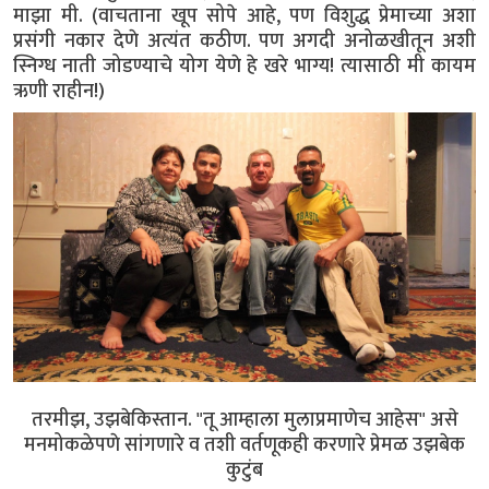
माझा मी. (वाचताना खूप सोपे आहे, पण विशुद्ध प्रेमाच्या अशा
प्रसंगी नकार देणे अत्यंत कठीण. पण अगदी अनोळखीतून अशी
स्निग्ध नाती जोडण्याचे योग येणे हे खरे भाग्य! त्यासाठी मी कायम
ऋणी राहीन!)
तरमीझ, उझबेकिस्तान. "तू आम्हाला मुलाप्रमाणेच आहेस" असे
मनमोकळेपणे सांगणारे व तशी वर्तणूकही करणारे प्रेमळ उझबेक
कुटुंब