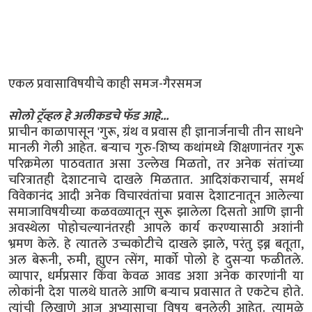
एकल प्रवासाविषयीचे काही समज-गैरसमज
सोलो ट्रॅव्हल हे अलीकडचे फॅड आहे...
प्राचीन काळापासून 'गुरू, ग्रंथ व प्रवास ही ज्ञानार्जनाची तीन साधने'
मानली गेली आहेत. बऱ्याच गुरु-शिष्य कथांमध्ये शिक्षणानंतर गुरू
परिक्रमेला पाठवतात असा उल्लेख मिळतो, तर अनेक संतांच्या
चरित्रातही देशाटनाचे दाखले मिळतात. आदिशंकराचार्य, समर्थ
विवेकानंद आदी अनेक विचारवंतांचा प्रवास देशाटनातून आलेल्या
समाजाविषयीच्या कळवळ्यातून सुरू झालेला दिसतो आणि ज्ञानी
अवस्थेला पोहोचल्यानंतरही आपले कार्य करण्यासाठी अशांनी
भ्रमण केले. हे त्यातले उच्चकोटीचे दाखले झाले, परंतु इब्न बतूता,
अल बेरूनी, रुमी, ह्युएन त्सेंग, मार्को पोलो हे दुसऱ्या फळीतले.
व्यापार, धर्मप्रसार किंवा केवळ आवड अशा अनेक कारणांनी या
लोकांनी देश पालथे घातले आणि बऱ्याच प्रवासात ते एकटेच होते.
त्यांची लिखाणे आज अभ्यासाचा विषय बनलेली आहेत. त्यामुळे