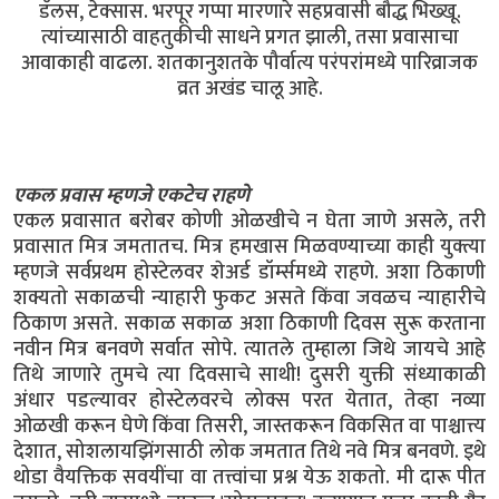
डॅलस, टेक्सास. भरपूर गप्पा मारणारे सहप्रवासी बौद्ध भिख्खू.
त्यांच्यासाठी वाहतुकीची साधने प्रगत झाली, तसा प्रवासाचा
आवाकाही वाढला. शतकानुशतके पौर्वात्य परंपरांमध्ये पारिव्राजक
व्रत अखंड चालू आहे.
एकल प्रवास म्हणजे एकटेच राहणे
एकल प्रवासात बरोबर कोणी ओळखीचे न घेता जाणे असले, तरी
प्रवासात मित्र जमतातच. मित्र हमखास मिळवण्याच्या काही युक्त्या
म्हणजे सर्वप्रथम होस्टेलवर शेअर्ड डॉर्म्समध्ये राहणे. अशा ठिकाणी
शक्यतो सकाळची न्याहारी फुकट असते किंवा जवळच न्याहारीचे
ठिकाण असते. सकाळ सकाळ अशा ठिकाणी दिवस सुरू करताना
नवीन मित्र बनवणे सर्वात सोपे. त्यातले तुम्हाला जिथे जायचे आहे
तिथे जाणारे तुमचे त्या दिवसाचे साथी! दुसरी युक्ती संध्याकाळी
अंधार पडल्यावर होस्टेलवरचे लोक्स परत येतात, तेव्हा नव्या
ओळखी करून घेणे किंवा तिसरी, जास्तकरून विकसित वा पाश्चात्त्य
देशात, सोशलायझिंगसाठी लोक जमतात तिथे नवे मित्र बनवणे. इथे
थोडा वैयक्तिक सवयींचा वा तत्त्वांचा प्रश्न येऊ शकतो. मी दारू पीत