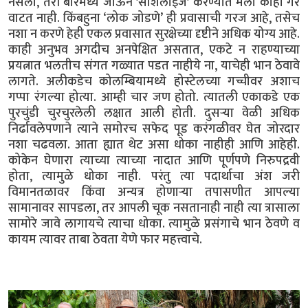
नसलो, तरी बारमध्ये जाऊन 'सोशलाइज' करण्यात मला काही गैर
वाटत नाही. किंबहुना ‘लोक जोडणे’ ही प्रवासाची गरज आहे, तसेच
नशा न करणे हेही एकल प्रवासात सुरक्षेच्या दृष्टीने अधिक योग्य आहे.
काही अनुभव अगदीच अनपेक्षित असतात, एकटे न राहण्याच्या
प्रयत्नात भलतीच संगत गळ्यात पडत नाहीये ना, याचेही भान ठेवावे
लागते. अलीकडेच कोलम्बियामध्ये होस्टेलच्या गच्चीवर अशाच
गप्पा रंगल्या होत्या. आम्ही चार जण होतो. त्यातली एकाकडे एक
पुरचुंडी चुरचुरलेली लक्षात आली होती. दुसऱ्या वेळी अधिक
निर्ढावलेपणाने त्याने समोरच सफेद पूड करंगळीवर घेत जोरदार
नशा चढवला. आता ह्यात थेट असा धोका नाहीही आणि आहेही.
कोकेन घेणारा त्याच्या त्याच्या नादात आणि पूर्णपणे निरुपद्रवी
होता, त्यामुळे धोका नाही. परंतु त्या पदार्थाचा अंश जरी
विमानतळावर किंवा अन्यत्र होणाऱ्या तपासणीत आपल्या
सामानावर सापडला, तर आपली चूक नसतानाही नाही त्या त्रासाला
सामोरे जावे लागायचे त्याचा धोका. त्यामुळे प्रसंगाचे भान ठेवणे व
कायम त्यावर ताबा ठेवता येणे फार महत्त्वाचे.