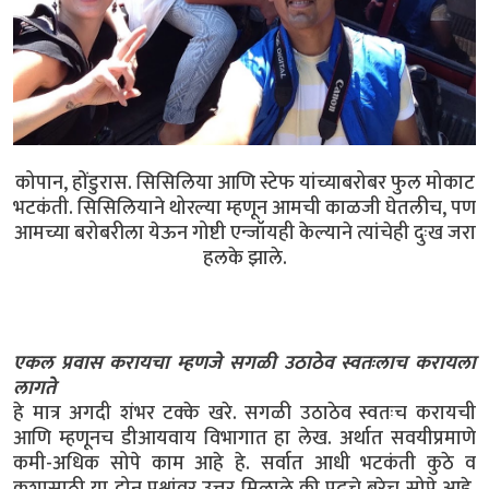
कोपान, होंडुरास. सिसिलिया आणि स्टेफ यांच्याबरोबर फुल मोकाट
भटकंती. सिसिलियाने थोरल्या म्हणून आमची काळजी घेतलीच, पण
आमच्या बरोबरीला येऊन गोष्टी एन्जॉयही केल्याने त्यांचेही दुःख जरा
हलके झाले.
एकल प्रवास करायचा म्हणजे सगळी उठाठेव स्वतःलाच करायला
लागते
हे मात्र अगदी शंभर टक्के खरे. सगळी उठाठेव स्वतःच करायची
आणि म्हणूनच डीआयवाय विभागात हा लेख. अर्थात सवयीप्रमाणे
कमी-अधिक सोपे काम आहे हे. सर्वात आधी भटकंती कुठे व
कशासाठी या दोन प्रश्नांवर उत्तर मिळाले की पुढचे बरेच सोपे आहे.