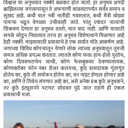
विश्वास या अनुभवात नक्की बळकट होत जातो. हा अनुभव अगदी
ब्राझिलच्या जंगलापासून ते अफगाणी वाळवंटापर्यंत सर्वत्र समान व
सुखद आहे. कधी यात नवी नातीही गवसतात, कधी मैत्री थोड्या
पायऱ्या चढून वेगळ्या उंचीवरही जाते. परंतु एकंदर नात्यांची
शिकवण देणारा हा अनुभव ठरतो, यात वाद नाही. आणि यासाठी
सगळे सोडून निघालात तरच हा अनुभव विशेषत्वाने मिळणार आहे
हेही नक्की. माझ्यासाठी प्रवासाचे हे एक सर्वात मोठे आकर्षण आहे.
जगाच्या विविध कोपऱ्यांतून येणारे लोक त्यांच्या अनुभवातून तुमची
समज अधिक प्रगल्भ करतात. त्यातले कोण फक्त हाय-हॅलो पुरतेच,
कोण दिवसभराचेच साथी, कोण फेसबुकवर ठेवण्यालायक,
कोणाबरोबर फोन नंबर शेअर करायचा, कुठे त्रासदायक गुंतागुंत
होतेय का, कुठे ती समोरून होतेय का, वन नाइट हॅण्डल होणार आहे
का, आणि ते तिथेच संपणार आहे का, असे अनेक प्रश्न कुठे अनुभवाने,
तर कुठे इंट्युशनने पटापट सोडवत पुढे जात राहणे ही एकल
प्रवासाची मजा.