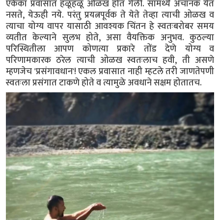
एकेका प्रवासात हळूहळू ओळख होत गेली. सामर्थ्य अचानक येत
नसते, येऊही नये. परंतु प्रयत्नपूर्वक ते येते तेव्हा त्याची ओळख व
त्याचा योग्य वापर यासाठी आवश्यक चिंतन हे स्वतःबरोबर समय
व्यतीत केल्याने सुलभ होते, असा वैयक्तिक अनुभव. कुठल्या
परिस्थितीला आपण कोणत्या प्रकारे तोंड देणे योग्य व
परिणामकारक ठरेल त्याची ओळख स्वतःलाच हवी, ती असणे
म्हणजेच 'प्रसंगावधान'! एकल प्रवासात नाही म्हटले तरी जाणतेपणी
स्वतःला प्रसंगात टाकणे होते व त्यामुळे अवधाने सक्षम होतातच.