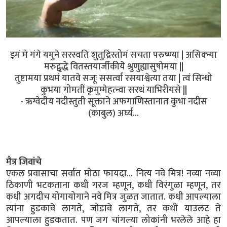
इमं मे गंगे यमुने सरस्वति शुतुद्रिस्तोमं सचता परुष्ण्या | असिक्न्या
मरुद्वृद्धे वितस्तयार्जीकीये श्रुणुह्यासुषोमया ||
तुष्टामया प्रथमं यातवे सजूः ससर्त्वा रसयाश्वेत्या तया | त्वं सिन्धो
कुभया गोमतीं कृमुम्मेहत्न्वा सरथं याभिरीयसे ||
- ऋग्वेदीय नदीस्तुती सूक्ताने अफगाणिस्तानात कुभा नदीस
(काबुल) अर्घ्य...
मैत्र जिवांचे
एकल प्रवासाचा सर्वात मोठा फायदा... नित्य नवे मित्र! नव्या नव्या
ठिकाणी भटकताना कधी गरज म्हणून, कधी विरंगुळा म्हणून, तर
कधी अगदीच योगायोगाने नवे मित्र जुळत जातात. कधी आपल्याला
त्यांना हुडकावे लागते, जोडावे लागते, तर कधी याउलट ते
आपल्याला हुडकतात. पण जग चांगल्या लोकांनी भरलेले आहे हा