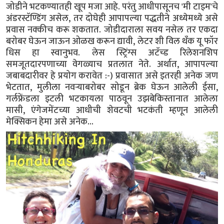
जोडीने भटकण्यातही खूप मजा आहे. परंतु आधीपासूनच 'मी टाइम'चे
अंडरस्टॅण्डिंग असेल, तर दोघेही आपापल्या पद्धतीने अध्येमध्ये असे
प्रवास नक्कीच करू शकतात. जोडीदाराला सवय नसेल तर एकदा
बरोबर घेऊन जाऊन ओळख करून द्यावी, लेटर शी विल थँक यू फॉर
धिस हा स्वानुभव. लेस स्ट्रिंग्स अटॅच्ड रिलेशनशिप
समजूतदारपणाच्या वेगळ्याच प्रतलात नेते. अर्थात, आपापल्या
जबाबदारीवर हे प्रयोग करावेत :-) प्रवासात असे इतरही अनेक जण
भेटतात, मुलीला नवऱ्याबरोबर सोडून ब्रेक घेऊन आलेली ईसा,
गर्लफ्रेंडला इटली भटकायला पाठवून उझबेकिस्तानात आलेला
मासी, एंगेजमेंटच्या आधीची शेवटची भटकंती म्हणून आलेली
मेक्सिकन हेमा असे अनेक...