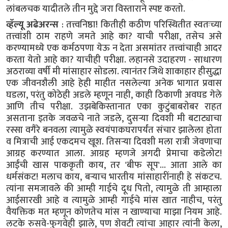
लांबलचक यादीतले तीन मुद्दे जरा विस्ताराने स्पष्ट करतो.
व्हॅल्यू अढेअरन्स
: तत्त्वनिष्ठा! कितीही कठीण परिस्थितीत स्वतःच्या
तत्त्वांशी ठाम राहणे जमते आहे का? याची परीक्षा, तसेच असे
करण्यामध्ये एक कर्मठपणा येऊ न देता असमांतर तत्त्वांचाही आदर
करता येतो आहे का? याचीही परीक्षा. लहानसे उदाहरण - साधारण
अठराव्या वर्षी मी मांसाहार सोडला. त्यानंतर जिथे शाकाहार हीसुद्धा
एक जीवनशैली आहे हेही माहीत नसलेल्या अनेक भागात प्रवास
घडला, परंतु कोठेही अडले म्हणून नाही, काही ठिकाणी अवघड गेले
आणि तीच परीक्षा. उझबेकिस्तानात एका कुटुंबाबरोबर राहत
असताना इतके जवळचे नाते जडले, दुसऱ्या दिवशी मी बटाट्याचा
रस्सा वगैरे बनवला त्यामुळे स्वयंपाकघरापर्यंत संचार झालेला होता
व मित्राची आई एकदमच खूश. तिसऱ्या दिवशी मला रात्री जेवणाचा
आग्रह करण्यात आला. आग्रह म्हणजे अगदी प्रेमाचा कडेलोट!
आईंची खास पाककृती काय, तर 'बीफ सूप'... आता आले का
धर्मसंकट! मलाच काय, बऱ्याच भारतीय मांसाहारींनाही हे संकटच.
त्यांना समजावले की आम्ही गाईचे दूध पितो, त्यामुळे ती आम्हाला
आईसारखी आहे व त्यामुळे आम्ही गाईचे मांस खात नाहीच, परंतु
वैयक्तिक मत म्हणून कोणतेच मांस न खाण्याचा माझा नियम आहे.
लटके रुसवे-फुगवेही झाले, पण शेवटी त्यांचा आहार त्यांनी केला,