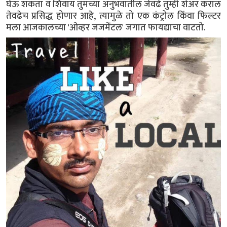
घेऊ शकता व शिवाय तुमच्या अनुभवातील जेवढे तुम्ही शेअर कराल
तेवढेच प्रसिद्ध होणार आहे, त्यामुळे तो एक कंट्रोल किंवा फिल्टर
मला आजकालच्या 'ओव्हर जजमेंटल' जगात फायद्याचा वाटतो.