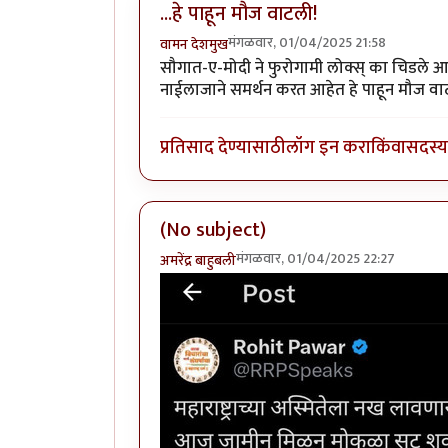
...हे पाहून मौज वाटली!
मंगळवार, 01/04/2025 21:58
वामन देशमुख
सौगात-ए-मोदी ने फुरोगामी लोक्स् का चिडले आह
नाईलाजाने समर्थन करत आहेत हे पाहून मौज वा
प्रतिसाद देण्यासाठी
लॉग इन करा
किंवा
सदस्य 
(No subject)
मंगळवार, 01/04/2025 22:27
अमरेंद्र बाहुबली