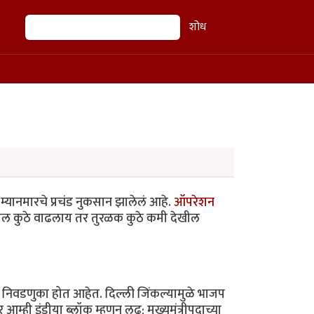
शोध
शोध
 म्यानमारचे प्रचंड नुकसान झालेलं आहे.
ऑपरेशन
टोल कुठे वाढलाय तर तुरळक कुठे कमी देखील
निवडणुका होत आहेत. दिल्ली जिंकल्यामुळे भाजप
्ही इंडीया ब्लॉक म्हणून लढू; मुख्यमंत्रीपदाच्या