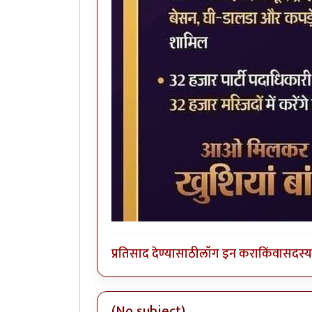
प्रतिसाद देण्यासाठी
लॉग इन करा
किंवा
सदस्य 
(No subject)