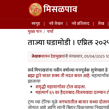
Skip to main content
मिसळपाव
Main navigation
स्वगृह
नवे लेखन
नवे प्रतिसाद
लेख
मुख्य पान
चर्चा
ताज्या घडामोडी । एप्रिल २०२५
लेखक
वामन देशमुख
यांनी मंगळवार, 01/04/2025 10
सर्व मिपाखरांना नवीन वर्षाच्या मनःपूर्वक शुभेच्छा! हे 
ब्रह्मा द्वारे भारत शक्य ती मदत करत आहे
. महामार्ग
झालाय!
समृद्धी महामार्गावर टोल वाढला.
महामार्ग ६५ वर हैदराबाद-विजयवाडा दरम्यान
ट्रम्प च्या टॅरिफ मुळे
जगभरातील बाजार सध्या दोलाय
जोमात आहे आणि त्यांनी बिहार विधानसभा निवडणुकीकडे 