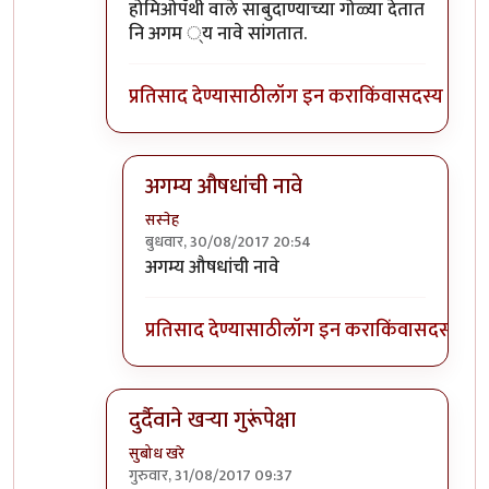
In reply to
सोप्पा उपाय....
by
डॉ श्रीहास
होमिओपॅथी वाले साबुदाण्याच्या गोळ्या देतात
नि अगम ्य नावे सांगतात.
प्रतिसाद देण्यासाठी
लॉग इन करा
किंवा
सदस्य व्हा
अगम्य औषधांची नावे
सस्नेह
बुधवार, 30/08/2017 20:54
In reply to
होमिओपॅथी वाले साबुदाण्याच्या
by
सस्
अगम्य औषधांची नावे
प्रतिसाद देण्यासाठी
लॉग इन करा
किंवा
सदस्य व्हा
दुर्दैवाने खऱ्या गुरूंपेक्षा
सुबोध खरे
गुरुवार, 31/08/2017 09:37