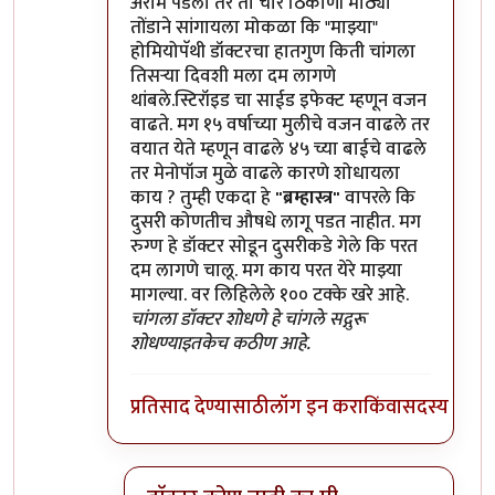
अराम पडला तर तो चार ठिकाणी मोठ्या
तोंडाने सांगायला मोकळा कि "माझ्या"
होमियोपॅथी डॉक्टरचा हातगुण किती चांगला
तिसऱ्या दिवशी मला दम लागणे
थांबले.स्टिरॉइड चा साईड इफेक्ट म्हणून वजन
वाढते. मग १५ वर्षाच्या मुलीचे वजन वाढले तर
वयात येते म्हणून वाढले ४५ च्या बाईचे वाढले
तर मेनोपॉज मुळे वाढले कारणे शोधायला
काय ? तुम्ही एकदा हे
"ब्रम्हास्त्र"
वापरले कि
दुसरी कोणतीच औषधे लागू पडत नाहीत. मग
रुग्ण हे डॉक्टर सोडून दुसरीकडे गेले कि परत
दम लागणे चालू. मग काय परत येरे माझ्या
मागल्या. वर लिहिलेले १०० टक्के खरे आहे.
चांगला डॉक्टर शोधणे हे चांगले सद्गुरू
शोधण्याइतकेच कठीण आहे.
प्रतिसाद देण्यासाठी
लॉग इन करा
किंवा
सदस्य व्हा