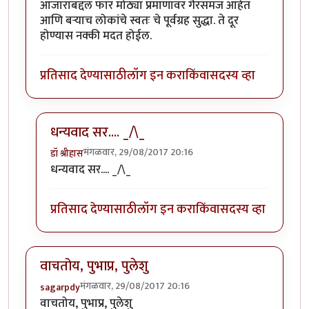
आजाराबद्दल फार मोठ्या प्रमाणावर गैरसमज आहेत
आणि बऱ्याच लोकांचे स्वतः चे पूर्वग्रह सुद्धा. ते दूर
होण्यास नक्की मदत होईल.
प्रतिसाद देण्यासाठी
लॉग इन करा
किंवा
सदस्य व्हा
धन्यवाद सर.... _/\_
मंगळवार, 29/08/2017 20:16
डॉ श्रीहास
In reply to
उत्तम लेख मालिका..
by
सुबोध खरे
धन्यवाद सर.... _/\_
प्रतिसाद देण्यासाठी
लॉग इन करा
किंवा
सदस्य व्हा
वाचतोय, पुभाप्र, पुलेशु
मंगळवार, 29/08/2017 20:16
sagarpdy
वाचतोय, पुभाप्र, पुलेशु