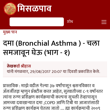
Skip to main content
मिसळपाव
शोध
शोध
मुख्य पान
दमा (Bronchial Asthma ) - चला
समजावून घेऊ (भाग - १)
लेखक
डॉ श्रीहास
यांनी मंगळवार, 29/08/2017 20:07 या दिवशी प्रकाशित केले.
प्रास्तविक : माझे वडील गेल्या ३७ वर्षांपासून श्वसनविकार व
ॲलर्जीतज्ञ म्हणुन प्रॅक्टीस करत आहेत, सुरवातीच्या ८-९ वर्षांनतर
त्यांना रुग्ण प्रशिक्षण कार्यक्रमाची कल्पना सुचली तेव्हापासून
आमच्या दवाखान्यात दमा ,COPD आणि टिबी या आजारांसाठी
रुग्ण प्रशिक्षण कार्यक्रम घेतला जातो .... ह्या कार्यक्रमाची २००९