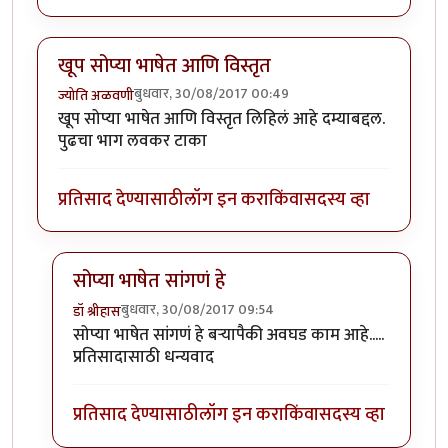
खूप सोप्या भाषेत आणि विस्तृत
बुधवार, 30/08/2017 00:49
ज्योति अळवणी
खूप सोप्या भाषेत आणि विस्तृत लिहिलं आहे दम्याबद्दल.
पुढचा भाग लवकर टाका
प्रतिसाद देण्यासाठी
लॉग इन करा
किंवा
सदस्य व्हा
सोप्या भाषेत सांगणं हे
बुधवार, 30/08/2017 09:54
डॉ श्रीहास
In reply to
खूप सोप्या भाषेत आणि विस्तृत
by
ज्योति अळवण
सोप्या भाषेत सांगणं हे बऱ्यापैकी अवघड काम आहे.....
प्रतिसादासाठी धन्यवाद
प्रतिसाद देण्यासाठी
लॉग इन करा
किंवा
सदस्य व्हा