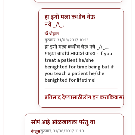
हा इगो मला कधीच येऊ
नये _/\_.
डॉ श्रीहास
गुरुवार, 31/08/2017 10:13
In reply to
डाॅक्टर कोण तुम्ही का मी असा
by
सु
हा इगो मला कधीच येऊ नये _/\_....
माझ्या बाबांचं आवडतं वाक्य -
if you
treat a patient he/she
benighted for time being but if
you teach a patient he/she
benighted for lifetime!
प्रतिसाद देण्यासाठी
लॉग इन करा
किंवा
सदस्य व्
सोपं आहे ओळखायला परंतू या
गुरुवार, 31/08/2017 11:10
कंजूस