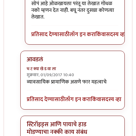
In reply to
))))) लक्षात ठेवा -- इतर
by
सस्नेह
सोपं आहे ओळखायला परंतू या लेखात गोंधळ
नको म्हणन देत नाही. बघू नंतर दुसय्रा कोणत्या
लेखात.
प्रतिसाद देण्यासाठी
लॉग इन करा
किंवा
सदस्य व्हा
आवडलं
भ ट क्या खे ड वा ला
शुक्रवार, 01/09/2017 10:40
In reply to
प्रत्येक वैद्यकशाखा काही
by
सुबोध खरे
व्यावसायिक प्रामाणिक असणे फार महत्वाचे
प्रतिसाद देण्यासाठी
लॉग इन करा
किंवा
सदस्य व्हा
स्टिरॉइड्स आणि पायाचे हाड
मोडण्याचा नक्की काय संबंध