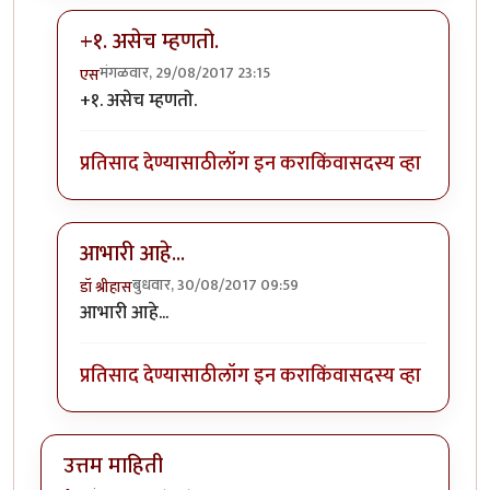
+१. असेच म्हणतो.
मंगळवार, 29/08/2017 23:15
एस
In reply to
उत्तम माहिती
by
स्थितप्रज्ञ
+१. असेच म्हणतो.
प्रतिसाद देण्यासाठी
लॉग इन करा
किंवा
सदस्य व्हा
आभारी आहे...
बुधवार, 30/08/2017 09:59
डॉ श्रीहास
In reply to
उत्तम माहिती
by
स्थितप्रज्ञ
आभारी आहे...
प्रतिसाद देण्यासाठी
लॉग इन करा
किंवा
सदस्य व्हा
उत्तम माहिती