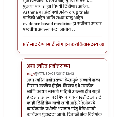
In reply to
प्रत्येक वैद्यकशाखा काही
by
सुबोध खरे
मुळ विषयाला धरूनच आहे तुमचा प्रतिसाद ....
पुढच्या भागात ह्या विषयी लिहीणार आहेच...
Asthma वर ॲलोपथी अनेक drug trials
झालेली आहेत आणि सध्या चालू आहेत...
evidence based medicine हा सर्वोत्तम उपचार
पध्दतीचा अवलंब केला जातोय ....
प्रतिसाद देण्यासाठी
लॉग इन करा
किंवा
सदस्य व्हा
अशा त्वरित प्रश्नोत्तरांच्या
बुधवार, 30/08/2017 12:42
कंजूस
In reply to
मुळ विषयाला धरूनच आहे तुमचा
by
डॉ श्री
अशा त्वरित प्रश्नोत्तरांच्या लेखांमुळे रुग्णांचे शंका
निरसन नक्कीच होईल. शिवाय इथे मराठीत
आणि कायम स्वरुपी माहिती उपलब्ध होत राहते
हे लक्षात आल्यावर मिपावाचक वाढतील,त्यातले
काही लिहितील याची खात्री आहे. रेडिओवरचे
कार्यक्रमांत प्रश्नोत्तरे असतात परंतू वेळेअभावी
कार्यक्रम गुंडाळला जातो. दिवाळी अंक विशेषांक