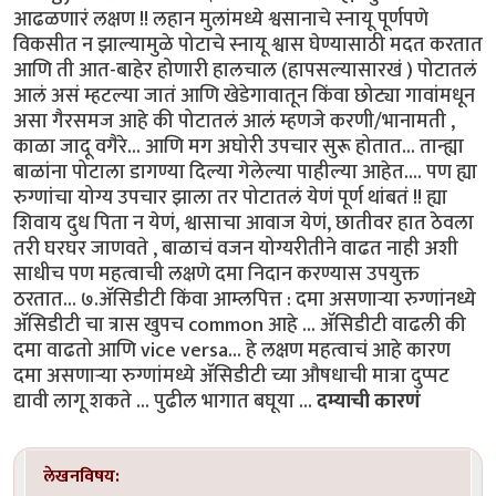
आढळणारं लक्षण !! लहान मुलांमध्ये श्वसानाचे स्नायू पूर्णपणे
विकसीत न झाल्यामुळे पोटाचे स्नायू श्वास घेण्यासाठी मदत करतात
आणि ती आत-बाहेर होणारी हालचाल (हापसल्यासारखं ) पोटातलं
आलं असं म्हटल्या जातं आणि खेडेगावातून किंवा छोट्या गावांमधून
असा गैरसमज आहे की पोटातलं आलं म्हणजे करणी/भानामती ,
काळा जादू वगैरे... आणि मग अघोरी उपचार सुरू होतात... तान्ह्या
बाळांना पोटाला डागण्या दिल्या गेलेल्या पाहील्या आहेत.... पण ह्या
रुग्णांचा योग्य उपचार झाला तर पोटातलं येणं पूर्ण थांबतं !! ह्या
शिवाय दुध पिता न येणं, श्वासाचा आवाज येणं, छातीवर हात ठेवला
तरी घरघर जाणवते , बाळाचं वजन योग्यरीतीने वाढत नाही अशी
साधीच पण महत्वाची लक्षणे दमा निदान करण्यास उपयुक्त
ठरतात... ७.ॲसिडीटी किंवा आम्लपित्त : दमा असणाऱ्या रुग्णांनध्ये
ॲसिडीटी चा त्रास खुपच common आहे ... ॲसिडीटी वाढली की
दमा वाढतो आणि vice versa... हे लक्षण महत्वाचं आहे कारण
दमा असणाऱ्या रुग्णांमध्ये ॲसिडीटी च्या औषधाची मात्रा दुप्पट
द्यावी लागू शकते ... पुढील भागात बघूया ...
दम्याची कारणं
लेखनविषय: