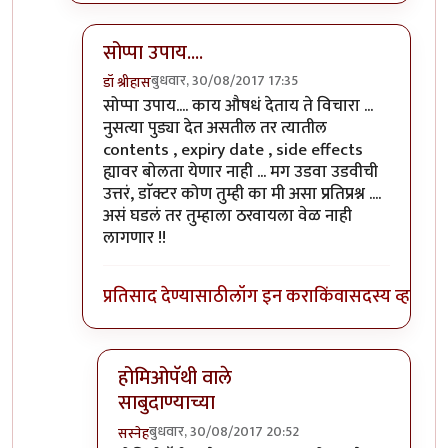
सोप्पा उपाय....
बुधवार, 30/08/2017 17:35
डॉ श्रीहास
In reply to
))))) लक्षात ठेवा -- इतर
by
सस्नेह
सोप्पा उपाय.... काय औषधं देताय ते विचारा ...
नुसत्या पुड्या देत असतील तर त्यातील
contents , expiry date , side effects
ह्यावर बोलता येणार नाही ... मग उडवा उडवीची
उत्तरं, डाॅक्टर कोण तुम्ही का मी असा प्रतिप्रश्न ....
असं घडलं तर तुम्हाला ठरवायला वेळ नाही
लागणार !!
प्रतिसाद देण्यासाठी
लॉग इन करा
किंवा
सदस्य व्हा
होमिओपॅथी वाले
साबुदाण्याच्या
बुधवार, 30/08/2017 20:52
सस्नेह