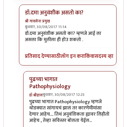
डॉ.दमा अनुवंशीक असतो का?
श्री गावसेना प्रमुख
बुधवार, 30/08/2017 11:14
In reply to
तुमच्या प्रश्नातच उत्तर आहे..
by
डॉ श्रीहास
डॉ.दमा अनुवंशीक असतो का? म्हणजे आई ला
असला कि मुलीला ही होउ शकतो .
प्रतिसाद देण्यासाठी
लॉग इन करा
किंवा
सदस्य व्हा
पुढच्या भागात
Pathophysiology
बुधवार, 30/08/2017 12:23
डॉ श्रीहास
In reply to
डॉ.दमा अनुवंशीक असतो का?
by
श्री गावसेन
पुढच्या भागात Pathophysiology म्हणजे
थोडक्यात सांगायचं झालं तर कारणेमीमांसा
देणार आहेच.... तिथं अनुवंशिकता ह्यावर लिहीतो
आहेच , तेव्हा सविस्तर बोलता येईल...