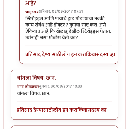
आहे?
शनिवार, 02/09/2017 07:51
चामुंडराय
In reply to
प्रत्येक वैद्यकशाखा काही
by
सुबोध खरे
स्टिरॉइड्स आणि पायाचे हाड मोडण्याचा नक्की
काय संबंध आहे डॉक्टर ? कृपया स्पष्ट करा. असे
ऐकिवात आहे कि खेळाडू देखील स्टिरॉइड्स घेतात.
त्यांनाही असा प्रॉब्लेम येतो का?
प्रतिसाद देण्यासाठी
लॉग इन करा
किंवा
सदस्य व्हा
चांगला विषय. छान.
बुधवार, 30/08/2017 10:33
अप्पा जोगळेकर
चांगला विषय. छान.
प्रतिसाद देण्यासाठी
लॉग इन करा
किंवा
सदस्य व्हा