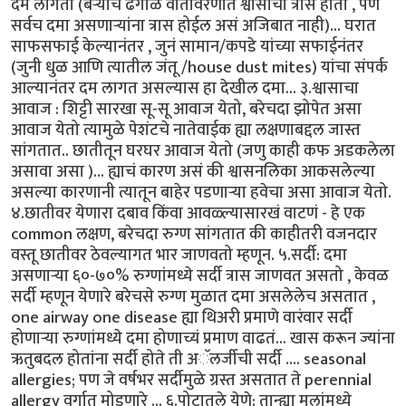
दम लागतो (बऱ्याच ढगाळ वातावरणात श्वासाचा त्रास होतो , पण
सर्वच दमा असणाऱ्यांना त्रास होईल असं अजिबात नाही)... घरात
साफसफाई केल्यानंतर , जुनं सामान/कपडे यांच्या सफाईनंतर
(जुनी धुळ आणि त्यातील जंतू /house dust mites) यांचा संपर्क
आल्यानंतर दम लागत असल्यास हा देखील दमा... ३.श्वासाचा
आवाज : शिट्टी सारखा सू-सू आवाज येतो, बरेचदा झोपेत असा
आवाज येतो त्यामुळे पेशंटचे नातेवाईक ह्या लक्षणाबद्दल जास्त
सांगतात.. छातीतून घरघर आवाज येतो (जणु काही कफ अडकलेला
असावा असा )... ह्याचं कारण असं की श्वासनलिका आकसलेल्या
असल्या कारणानी त्यातून बाहेर पडणाऱ्या हवेचा असा आवाज येतो.
४.छातीवर येणारा दबाव किंवा आवळ्ल्यासारखं वाटणं - हे एक
common लक्षण, बरेचदा रुग्ण सांगतात की काहीतरी वजनदार
वस्तू छातीवर ठेवल्यागत भार जाणवतो म्हणून. ५.सर्दी: दमा
असणाऱ्या ६०-७०% रुग्णांमध्ये सर्दी त्रास जाणवत असतो , केवळ
सर्दी म्हणून येणारे बरेचसे रुग्ण मुळात दमा असलेलेच असतात ,
one airway one disease ह्या थिअरी प्रमाणे वारंवार सर्दी
होणाऱ्या रुग्णांमध्ये दमा होणाच्यं प्रमाण वाढतं... खास करून ज्यांना
ऋतुबदल होतांना सर्दी होते ती अॅलर्जीची सर्दी .... seasonal
allergies; पण जे वर्षभर सर्दीमुळे ग्रस्त असतात ते perennial
allergy वर्गात मोडणारे ... ६.पोटातले येणे: तान्ह्या मुलांमध्ये