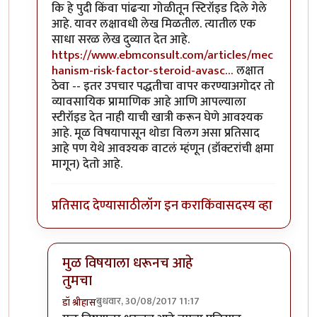
कि हे पुदी किंवा पांढऱ्या गोळीतून स्टिरॉइड दिले गेले
आहे. यावर लक्षावधी लेख मिळतील. त्यातील एक
साधा सरळ लेख दुव्यात देत आहे.
https://www.ebmconsult.com/articles/mec
hanism-risk-factor-steroid-avasc…
लक्षात
ठेवा -- इतर उपचार पद्धतीचा वापर करण्याअगोदर तो
व्यावसायिक प्रामाणिक आहे आणि आपल्याला
स्टीरॉइड देत नाही याची खात्री करून घेणे आवश्यक
आहे. मूळ विषयापासून थोडा विलग असा प्रतिसाद
आहे पण येथे आवश्यक वाटलं म्हंणून (डॉक्टरांची क्षमा
मागून) देतो आहे.
प्रतिसाद देण्यासाठी
लॉग इन करा
किंवा
सदस्य व्हा
मुळ विषयाला धरूनच आहे
तुमचा
बुधवार, 30/08/2017 11:17
डॉ श्रीहास