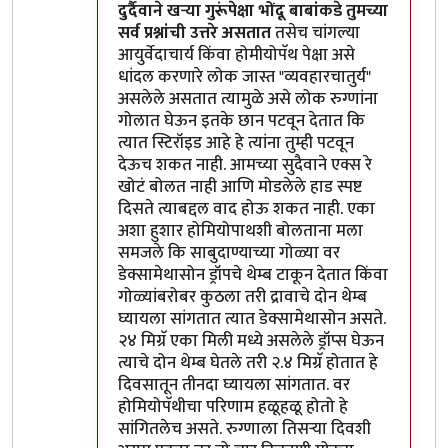
In reply to
सोप्पा उपाय....
by
डॉ श्रीहास
दुर्दैवाने खऱ्या गुरूंपेक्षा भोंदू बाबांकडे तुमच्या
सर्व प्रश्नांची उत्तरे असतात
तसेच चांगल्या
आयुर्वेदाचार्य किंवा होमीयोपॅथ पेक्षा असे
धांदल करणारे लोक जास्त "व्यवहारचातुर्य"
असलेले असतात त्यामुळे असे लोक रुग्णांना
गोलात घेऊन इतके छान पटवून देतात कि
त्यात स्टिरॉइड आहे हे त्यांना तुम्ही पटवून
देऊच शकत नाही. आमच्या सुदैवाने एक्स रे
खोटं बोलत नाही आणि मोडलेले हाड स्पष्ट
दिसते त्याबद्दल वाद होऊ शकत नाही. एका
अशा हुशार होमियोपाथशी बोलताना मला
समजले कि साबुदाण्याच्या गोळ्या वर
डेक्सामेथासोन ड्रॉपचे थेम्ब टाकून देतात किंवा
गोळ्यांबरोबर कुठला तरी द्रावाचे दोन थेम्ब
घ्यायला सांगतात त्यात डेक्सामेथासोन असते.
२४ मिग्रॅ एका मिली मध्ये असलेले ड्रॉप्स घेऊन
त्याचे दोन थेम्ब घेतले तरी २.४ मिग्रॅ होतात हे
दिवसातून तीनदा घ्यायला सांगतात. वर
होमियोपॅथीचा परिणाम हळूहळू होतो हे
सांगितलेच असते. रुग्णाला तिसऱ्या दिवशी