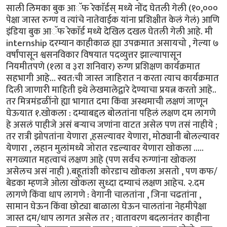
साली लिमका बुक आॅफ रेकाॅर्डस् मध्ये नोंद घेतली गेली (१०,०००
पेक्षा जास्त रुग्ण व त्यांचे नातेवाईक यांना प्रशिक्षीत केलं गेलं) आणि
इंडिया बुक आॅफ रेकाॅर्ड मध्ये देखिल दखल घेतली गेली आहे. मी
internship दरम्यान काहीकाळ ह्या उपक्रमात असायचो , गेल्या ७
वर्षांपासून श्वसनविकार विषयात पदव्युत्तर झाल्यापासून
नियमीतपणे (१ला व ३रा शनिवार) रुग्ण प्रशिक्षण कार्यक्रमात
सहभागी आहे... स्वत:ची जास्त जाहिरात न करता त्याच कार्यक्रमात
दिली जाणारी माहिती इथे लेखमालेद्वारे देण्याचा प्रयत्न करतो आहे..
तर मित्रमंडळींनो ह्या भागात दमा किंवा अस्थमाची लक्षणं जाणून
घेऊयात १.खोकला : दम्याबद्दल बोलतांना पहिलं लक्षण दम लागणे
हे असलं पाहीजे असं बऱ्याच जणांना वाटत असेल पण तसं नाहीये ;
तर रात्री झोपतांना येणारा ,हसल्यावर येणारा, मोठ्यानी बोलल्यावर
येणारा , लहान मुलांमध्ये जोरात रडल्यावर येणारा खोकला .....
सगळ्यात महत्वाचं लक्षण आहे (पण सर्वच रुग्णांना खोकला
असेलच असं नाही ).बहूतांशी कोरडाच खोकला असतो , पण कफ/
बेडका म्हणजे ओला खोकला सुध्दा दम्याचं लक्षण आहेच. २.दम
लागणे किंवा धाप लागणे : वेगानी चालतांना , जिना चढतांना ,
सामान घेऊन किंवा छोट्या बाळाला घेऊन चालतांना नेहमीपेक्षा
जास्त दम/धाप लागत असेल तर ; वातावरण बदलानंतर काहीना