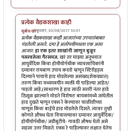
प्रत्येक वैद्यकशाखा काही
बुधवार, 30/08/2017 10:01
सुबोध खरे
In reply to
तुम्ही तुमच्या
by
कंजूस
प्रत्येक वैद्यकशाखा काही आजारांच्या उपचारांबाबत
गंडलेली असते. दमा हे अलोपथीमधला एक असा
आजार.
हा एक इतर शाखांनी जाणून बुजून
पसरवलेला गैरसमज.
खरं तर माझ्या अनुभवात
आयुर्वेदिक किंवा होमीयोपॅथीक व्यावसायिकांनी
दम्यावर रामबाण उपाय करतो म्हणून स्टिरॉइड्स
दिल्याने पायाचे हाड मोडलेल्या असंख्य(शेकड्यात)
तरुण किंवा मध्यमवयीन व्यक्ती मी पाहिल्या आहेत/
पाहतो आहे.(साधारण हे हाड साठी सत्तरी नंतर हाडे
ठिसूळ झाल्याने मोडते विशेषतः बायकांमध्ये जांघेतील
हाड दुखते म्हणून एक्स रे केल्यावर चाळीशीच्या
माणूस किंवा बाईचे हाड मोडलेले दिसते. त्यावर तुम्ही
कोणते औषध घेता विचारल्यावर दम्यावर आयुर्वेदिक/
होमीयोपॅथीक/ जडीबुटीचे- गावठी औषध घेतो असे
सहसा उत्तर मिळते. एक्स रे पाहिल्यावर लक्षात येतेच