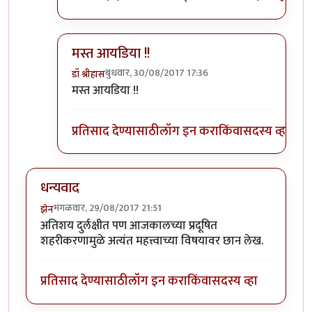
मस्त आयडिया !!
बुधवार, 30/08/2017 17:36
डॉ श्रीहास
In reply to
हो, नक्की!
by
पैसा
मस्त आयडिया !!
प्रतिसाद देण्यासाठी
लॉग इन करा
किंवा
सदस्य व्हा
धन्यवाद
मंगळवार, 29/08/2017 21:51
झेन
अतिशय दुर्लक्षीत पण आजकालच्या प्रदूषित
शहरीकरणामुळे अत्यंत महत्त्वाच्या विषयावर छान लेख.
प्रतिसाद देण्यासाठी
लॉग इन करा
किंवा
सदस्य व्हा