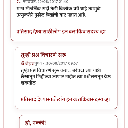
मंगळवार, 29/08/2017 21:40
पैसा
मला अ‍ॅलर्जिक सर्दी गेली कित्येक वर्षे आहे त्यामुळे
उत्सुकतेने पुढील लेखांची वाट पहात आहे.
प्रतिसाद देण्यासाठी
लॉग इन करा
किंवा
सदस्य व्हा
तुम्ही प्रश्न विचारणं सुरू
बुधवार, 30/08/2017 09:57
डॉ श्रीहास
In reply to
उत्तम माहिती
by
पैसा
तुम्ही प्रश्न विचारणं सुरू करा.... बरेचदा ज्या गोष्टी
लेखातून लिहील्या जाणार नाहीत त्या प्रश्नोत्तरातून येऊ
शकतील
प्रतिसाद देण्यासाठी
लॉग इन करा
किंवा
सदस्य व्हा
हो, नक्की!