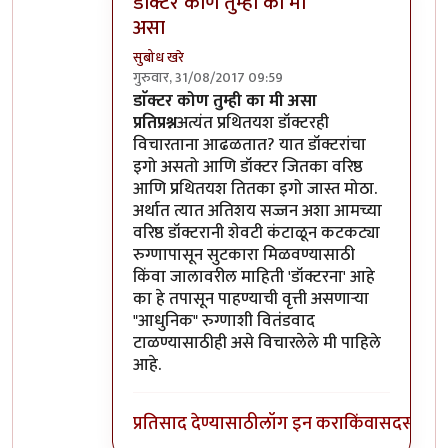
डाॅक्टर कोण तुम्ही का मी
असा
सुबोध खरे
गुरुवार, 31/08/2017 09:59
In reply to
दुर्दैवाने खऱ्या गुरूंपेक्षा
by
सुबोध खरे
डाॅक्टर कोण तुम्ही का मी असा
प्रतिप्रश्न
अत्यंत प्रथितयश डॉक्टरही
विचारताना आढळतात? यात डॉक्टरांचा
इगो असतो आणि डॉक्टर जितका वरिष्ठ
आणि प्रथितयश तितका इगो जास्त मोठा.
अर्थात त्यात अतिशय सज्जन अशा आमच्या
वरिष्ठ डॉक्टरानी शेवटी कंटाळून कटकट्या
रुग्णापासून सुटकारा मिळवण्यासाठी
किंवा जालावरील माहिती 'डॉक्टरना' आहे
का हे तपासून पाहण्याची वृत्ती असणाऱ्या
"आधुनिक" रुग्णाशी वितंडवाद
टाळण्यासाठीही असे विचारलेले मी पाहिले
आहे.
प्रतिसाद देण्यासाठी
लॉग इन करा
किंवा
सदस्य व्हा