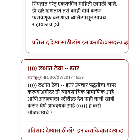
निघतात परंतू एकतर्फीच माहिती छापली जाते.
डॅा खरे म्हणतात तसे काही दावे करून
फसवणूक करणाय्रा व्यक्तिंपासून सावध
राहायलाच हवे
प्रतिसाद देण्यासाठी
लॉग इन करा
किंवा
सदस्य व्हा
))))) लक्षात ठेवा -- इतर
बुधवार, 30/08/2017 16:59
सस्नेह
In reply to
प्रत्येक वैद्यकशाखा काही
by
सुबोध खरे
))))) लक्षात ठेवा -- इतर उपचार पद्धतीचा वापर
करण्याअगोदर तो व्यावसायिक प्रामाणिक आहे
आणि आपल्याला स्टीरॉइड देत नाही याची खात्री
करून घेणे आवश्यक आहे (((((( हे कसे
ओळखायचे ?
प्रतिसाद देण्यासाठी
लॉग इन करा
किंवा
सदस्य व्हा