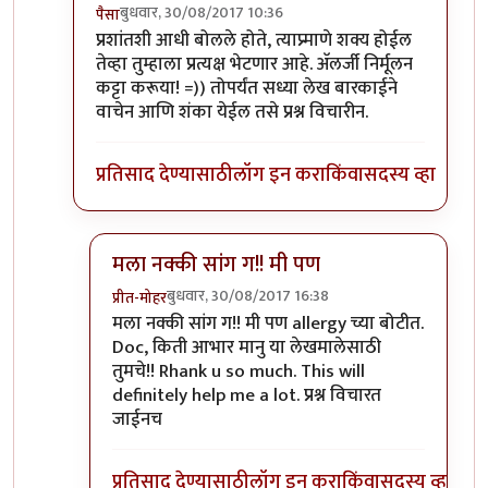
बुधवार, 30/08/2017 10:36
पैसा
In reply to
तुम्ही प्रश्न विचारणं सुरू
by
डॉ श्रीहास
प्रशांतशी आधी बोलले होते, त्याप्र्माणे शक्य होईल
तेव्हा तुम्हाला प्रत्यक्ष भेटणार आहे. अ‍ॅलर्जी निर्मूलन
कट्टा करूया! =)) तोपर्यंत सध्या लेख बारकाईने
वाचेन आणि शंका येईल तसे प्रश्न विचारीन.
प्रतिसाद देण्यासाठी
लॉग इन करा
किंवा
सदस्य व्हा
मला नक्की सांग ग!! मी पण
बुधवार, 30/08/2017 16:38
प्रीत-मोहर
In reply to
हो, नक्की!
by
पैसा
मला नक्की सांग ग!! मी पण allergy च्या बोटीत.
Doc, किती आभार मानु या लेखमालेसाठी
तुमचे!! Rhank u so much. This will
definitely help me a lot. प्रश्न विचारत
जाईनच
प्रतिसाद देण्यासाठी
लॉग इन करा
किंवा
सदस्य व्हा