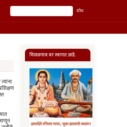
शोध
शोध
मिसळपाव वर स्वागत आहे.
त्यांना
्रशिक्षण
स्त
रमात
 जाणून