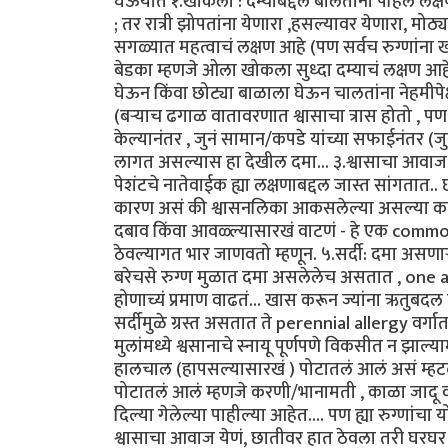
घेऊयात १.खोकला : दम्याबद्दल बोलतांना पहिलं लक्
; तर रात्री झोपतांना येणारा ,हसल्यावर येणारा, मोठ
सगळ्यात महत्वाचं लक्षण आहे (पण सर्वच रुग्णां
बेडका म्हणजे ओला खोकला सुध्दा दम्याचं लक्षण आहे
घेऊन किंवा छोट्या बाळाला घेऊन चालतांना नेहमी
(बऱ्याच ढगाळ वातावरणात श्वासाचा त्रास होतो , प
केल्यानंतर , जुनं सामान/कपडे यांच्या सफाईनंतर (
लागत असल्यास हा देखील दमा... ३.श्वासाचा आवाज :
पेशंटचे नातेवाईक ह्या लक्षणाबद्दल जास्त सांगता
कारण असं की श्वासनलिका आकसलेल्या असल्या कारण
दबाव किंवा आवळ्ल्यासारखं वाटणं - हे एक common
ठेवल्यागत भार जाणवतो म्हणून. ५.सर्दी: दमा असणाऱ्
बरेचसे रुग्ण मुळात दमा असलेलेच असतात , one airwa
होणाच्यं प्रमाण वाढतं... खास करून ज्यांना ऋतुबदल ह
सर्दीमुळे ग्रस्त असतात ते perennial allergy वर्गात 
मुलांमध्ये श्वसानाचे स्नायू पूर्णपणे विकसीत न झाल
हालचाल (हापसल्यासारखं ) पोटातलं आलं असं म्हटल
पोटातलं आलं म्हणजे करणी/भानामती , काळा जादू वगै
दिल्या गेलेल्या पाहील्या आहेत.... पण ह्या रुग्णांचा 
श्वासाचा आवाज येणं, छातीवर हात ठेवला तरी घरघर