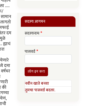
 नाहीये
ा .....
फ/
, सामान
सदस्य आगमन
म लागतो
ाफसफाई
नंतर दम
सदस्यनाम
मुळे
 ह्याचं
ारा
पासवर्ड
येणारे
्ये दमा
 वर्षभर
लॉग इन करा
न
ोणारी
नवीन खाते बनवा
े की
तुमचा पासवर्ड बदला.
ागण्या
येणं,
वाची