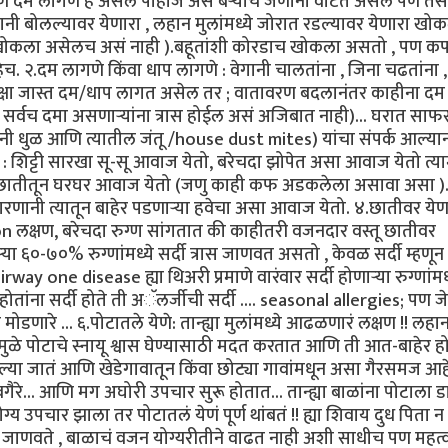
षण दम लागणे हे असलं पाहीजे असं बऱ्याच जणांना वाटत असेल पण तसं
्यानी बोलल्यावर येणारा , लहान मुलांमध्ये जोरात रडल्यावर येणारा खोकल
ना खोकला असेलच असं नाही ).बहूतांशी कोरडाच खोकला असतो , पण क
च. २.दम लागणे किंवा धाप लागणे : वेगानी चालतांना , जिना चढतांना 
पेक्षा जास्त दम/धाप लागत असेल तर ; वातावरण बदलानंतर काहीना द
ण सर्वच दमा असणाऱ्यांना त्रास होईल असं अजिबात नाही)... घरात स
जुनी धुळ आणि त्यातील जंतू /house dust mites) यांचा संपर्क आल्या
 शिट्टी सारखा सू-सू आवाज येतो, बरेचदा झोपेत असा आवाज येतो त्या
त.. छातीतून घरघर आवाज येतो (जणु काही कफ अडकलेला असावा असा )...
ानी त्यातून बाहेर पडणाऱ्या हवेचा असा आवाज येतो. ४.छातीवर येण
 लक्षण, बरेचदा रुग्ण सांगतात की काहीतरी वजनदार वस्तू छातीवर
या ६०-७०% रुग्णांमध्ये सर्दी त्रास जाणवत असतो , केवळ सर्दी म्हणून 
y one disease ह्या थिअरी प्रमाणे वारंवार सर्दी होणाऱ्या रुग्णांमध
ोतांना सर्दी होते ती अॅलर्जीची सर्दी .... seasonal allergies; पण जे
मोडणारे ... ६.पोटातले येणे: तान्ह्या मुलांमध्ये आढळणारं लक्षण !! लहा
्यामुळे पोटाचे स्नायू श्वास घेण्यासाठी मदत करतात आणि ती आत-बाहेर ह
्या जातं आणि खेडेगावातून किंवा छोट्या गावांमधून असा गैरसमज आह
रे... आणि मग अघोरी उपचार सुरू होतात... तान्ह्या बाळांना पोटाला ड
योग्य उपचार झाला तर पोटातलं येणं पूर्ण थांबतं !! ह्या शिवाय दुध पिता न 
 जाणवते , बाळाचं वजन योग्यरीतीने वाढत नाही अशी साधीच पण महत्