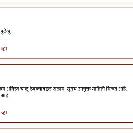
ुलेंशु
व्हा
उपक्रम अविरत चालू ठेवल्याबद्दल सलाम! खूपच उपयुक्त माहिती मिळत आहे.
 आहे.
व्हा