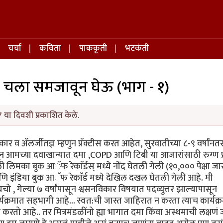
चर्चा
कविता
पाककृती
भटकंती
 चला समजावून घेऊ (भाग - १)
 या दिवशी प्रकाशित केले.
कार व ॲलर्जीतज्ञ म्हणुन प्रॅक्टीस करत आहेत, सुरवातीच्या ८-९ वर्षांनतर 
पासून आमच्या दवाखान्यात दमा ,COPD आणि टिबी या आजारांसाठी रुग्ण प
ाली लिमका बुक आॅफ रेकाॅर्डस् मध्ये नोंद घेतली गेली (१०,००० पेक्षा जा
ं) आणि इंडिया बुक आॅफ रेकाॅर्ड मध्ये देखिल दखल घेतली गेली आहे. मी
, गेल्या ७ वर्षांपासून श्वसनविकार विषयात पदव्युत्तर झाल्यापासून
्यक्रमात सहभागी आहे... स्वत:ची जास्त जाहिरात न करता त्याच कार्यक्
त्न करतो आहे.. तर मित्रमंडळींनो ह्या भागात दमा किंवा अस्थमाची लक्षणं