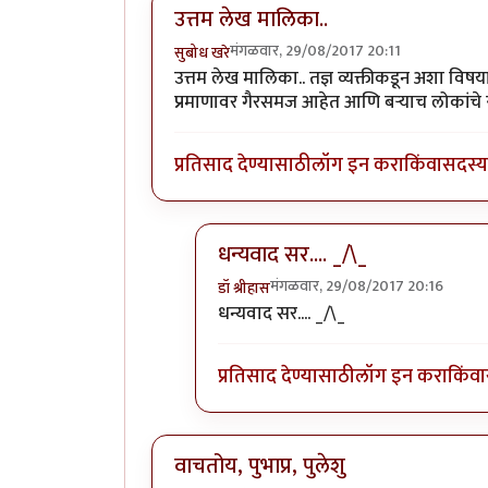
उत्तम लेख मालिका..
मंगळवार, 29/08/2017 20:11
सुबोध खरे
उत्तम लेख मालिका.. तज्ञ व्यक्तीकडून अशा विषय
प्रमाणावर गैरसमज आहेत आणि बऱ्याच लोकांचे स्वतः
प्रतिसाद देण्यासाठी
लॉग इन करा
किंवा
सदस्य 
धन्यवाद सर.... _/\_
मंगळवार, 29/08/2017 20:16
डॉ श्रीहास
In reply to
उत्तम लेख मालिका..
by
सुब
धन्यवाद सर.... _/\_
प्रतिसाद देण्यासाठी
लॉग इन करा
किंवा
वाचतोय, पुभाप्र, पुलेशु