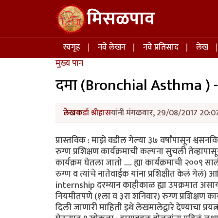
Skip to main content
मिसळपाव
Main navigation
स्वगृह
नवे लेखन
नवे प्रतिसाद
लेख
मुख्य पान
दमा (Bronchial Asthma ) -
लेखक
डॉ श्रीहास
यांनी मंगळवार, 29/08/2017 20:07
प्रास्तविक : माझे वडील गेल्या ३७ वर्षांपासून श्वसनवि
रुग्ण प्रशिक्षण कार्यक्रमाची कल्पना सुचली तेव्हा
कार्यक्रम घेतला जातो .... ह्या कार्यक्रमाची २००९ स
रुग्ण व त्यांचे नातेवाईक यांना प्रशिक्षीत केलं गेल
internship दरम्यान काहीकाळ ह्या उपक्रमात असायचो 
नियमीतपणे (१ला व ३रा शनिवार) रुग्ण प्रशिक्षण कार
दिली जाणारी माहिती इथे लेखमालेद्वारे देण्याचा प्रय