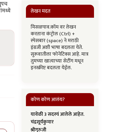
खुपच
मध्ये
लेखन मदत
मिसळपाव.कॉम वर लेखन
करताना कंट्रोल (Ctrl) +
स्पेसबार (space) ने मराठी
इंग्रजी अशी भाषा बदलता येते.
सुरूवातीला फोनेटिक्स आहे. मात्र
तुमच्या खात्याच्या सेटींग मधून
इनस्क्रीप्ट बदलता येईल.
कोण कोण आलंय?
यावेळी 3 सदस्यं आलेले आहेत.
चंद्रसूर्यकुमार
श्रीगुरुजी