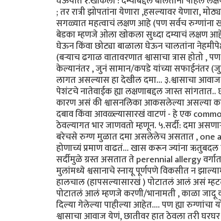
घेऊयात १.खोकला : दम्याबद्दल बोलतांना पहिलं लक्
; तर रात्री झोपतांना येणारा ,हसल्यावर येणारा, मोठ
सगळ्यात महत्वाचं लक्षण आहे (पण सर्वच रुग्णां
बेडका म्हणजे ओला खोकला सुध्दा दम्याचं लक्षण आहे
घेऊन किंवा छोट्या बाळाला घेऊन चालतांना नेहमी
(बऱ्याच ढगाळ वातावरणात श्वासाचा त्रास होतो , प
केल्यानंतर , जुनं सामान/कपडे यांच्या सफाईनंतर (
लागत असल्यास हा देखील दमा... ३.श्वासाचा आवाज :
पेशंटचे नातेवाईक ह्या लक्षणाबद्दल जास्त सांगता
कारण असं की श्वासनलिका आकसलेल्या असल्या कारण
दबाव किंवा आवळ्ल्यासारखं वाटणं - हे एक common
ठेवल्यागत भार जाणवतो म्हणून. ५.सर्दी: दमा असणाऱ्
बरेचसे रुग्ण मुळात दमा असलेलेच असतात , one airwa
होणाच्यं प्रमाण वाढतं... खास करून ज्यांना ऋतुबदल ह
सर्दीमुळे ग्रस्त असतात ते perennial allergy वर्गात 
मुलांमध्ये श्वसानाचे स्नायू पूर्णपणे विकसीत न झाल
हालचाल (हापसल्यासारखं ) पोटातलं आलं असं म्हटल
पोटातलं आलं म्हणजे करणी/भानामती , काळा जादू वगै
दिल्या गेलेल्या पाहील्या आहेत.... पण ह्या रुग्णांचा 
श्वासाचा आवाज येणं, छातीवर हात ठेवला तरी घरघर