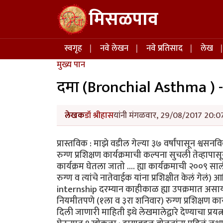
Skip to main content
मिसळपाव
Main navigation
स्वगृह
नवे लेखन
नवे प्रतिसाद
लेख
मुख्य पान
दमा (Bronchial Asthma ) -
लेखक
डॉ श्रीहास
यांनी मंगळवार, 29/08/2017 20:07
प्रास्तविक : माझे वडील गेल्या ३७ वर्षांपासून श्वसनवि
रुग्ण प्रशिक्षण कार्यक्रमाची कल्पना सुचली तेव्हा
कार्यक्रम घेतला जातो .... ह्या कार्यक्रमाची २००९ स
रुग्ण व त्यांचे नातेवाईक यांना प्रशिक्षीत केलं गेल
internship दरम्यान काहीकाळ ह्या उपक्रमात असायचो 
नियमीतपणे (१ला व ३रा शनिवार) रुग्ण प्रशिक्षण कार
दिली जाणारी माहिती इथे लेखमालेद्वारे देण्याचा प्रय