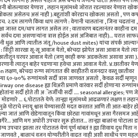
षण दम लागणे हे असलं पाहीजे असं बऱ्याच जणांना वाटत असेल पण तसं
्यानी बोलल्यावर येणारा , लहान मुलांमध्ये जोरात रडल्यावर येणारा खोकल
ना खोकला असेलच असं नाही ).बहूतांशी कोरडाच खोकला असतो , पण क
च. २.दम लागणे किंवा धाप लागणे : वेगानी चालतांना , जिना चढतांना 
पेक्षा जास्त दम/धाप लागत असेल तर ; वातावरण बदलानंतर काहीना द
ण सर्वच दमा असणाऱ्यांना त्रास होईल असं अजिबात नाही)... घरात स
जुनी धुळ आणि त्यातील जंतू /house dust mites) यांचा संपर्क आल्या
 शिट्टी सारखा सू-सू आवाज येतो, बरेचदा झोपेत असा आवाज येतो त्या
त.. छातीतून घरघर आवाज येतो (जणु काही कफ अडकलेला असावा असा )...
ानी त्यातून बाहेर पडणाऱ्या हवेचा असा आवाज येतो. ४.छातीवर येण
 लक्षण, बरेचदा रुग्ण सांगतात की काहीतरी वजनदार वस्तू छातीवर
या ६०-७०% रुग्णांमध्ये सर्दी त्रास जाणवत असतो , केवळ सर्दी म्हणून 
y one disease ह्या थिअरी प्रमाणे वारंवार सर्दी होणाऱ्या रुग्णांमध
ोतांना सर्दी होते ती अॅलर्जीची सर्दी .... seasonal allergies; पण जे
मोडणारे ... ६.पोटातले येणे: तान्ह्या मुलांमध्ये आढळणारं लक्षण !! लहा
्यामुळे पोटाचे स्नायू श्वास घेण्यासाठी मदत करतात आणि ती आत-बाहेर ह
्या जातं आणि खेडेगावातून किंवा छोट्या गावांमधून असा गैरसमज आह
रे... आणि मग अघोरी उपचार सुरू होतात... तान्ह्या बाळांना पोटाला ड
योग्य उपचार झाला तर पोटातलं येणं पूर्ण थांबतं !! ह्या शिवाय दुध पिता न 
 जाणवते , बाळाचं वजन योग्यरीतीने वाढत नाही अशी साधीच पण महत्