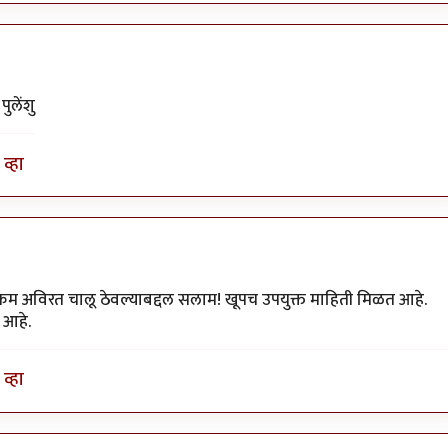
ुलेंशु
व्हा
उपक्रम अविरत चालू ठेवल्याबद्दल सलाम! खूपच उपयुक्त माहिती मिळत आहे.
 आहे.
व्हा