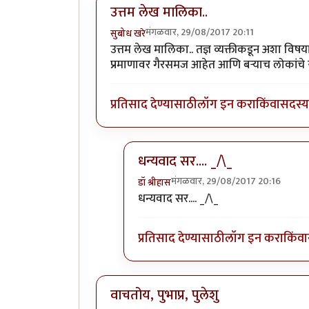
उत्तम लेख मालिका..
मंगळवार, 29/08/2017 20:11
सुबोध खरे
उत्तम लेख मालिका.. तज्ञ व्यक्तीकडून अशा विषय
प्रमाणावर गैरसमज आहेत आणि बऱ्याच लोकांचे स्वतः
प्रतिसाद देण्यासाठी
लॉग इन करा
किंवा
सदस्य 
धन्यवाद सर.... _/\_
मंगळवार, 29/08/2017 20:16
डॉ श्रीहास
In reply to
उत्तम लेख मालिका..
by
सुब
धन्यवाद सर.... _/\_
प्रतिसाद देण्यासाठी
लॉग इन करा
किंवा
वाचतोय, पुभाप्र, पुलेशु