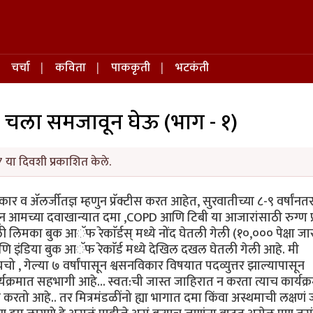
चर्चा
कविता
पाककृती
भटकंती
 चला समजावून घेऊ (भाग - १)
 या दिवशी प्रकाशित केले.
कार व ॲलर्जीतज्ञ म्हणुन प्रॅक्टीस करत आहेत, सुरवातीच्या ८-९ वर्षांनतर 
पासून आमच्या दवाखान्यात दमा ,COPD आणि टिबी या आजारांसाठी रुग्ण प
ाली लिमका बुक आॅफ रेकाॅर्डस् मध्ये नोंद घेतली गेली (१०,००० पेक्षा जा
ं) आणि इंडिया बुक आॅफ रेकाॅर्ड मध्ये देखिल दखल घेतली गेली आहे. मी
, गेल्या ७ वर्षांपासून श्वसनविकार विषयात पदव्युत्तर झाल्यापासून
्यक्रमात सहभागी आहे... स्वत:ची जास्त जाहिरात न करता त्याच कार्यक्
त्न करतो आहे.. तर मित्रमंडळींनो ह्या भागात दमा किंवा अस्थमाची लक्षणं