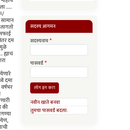
 नाहीये
ा .....
फ/
, सामान
सदस्य आगमन
म लागतो
ाफसफाई
नंतर दम
सदस्यनाम
मुळे
 ह्याचं
ारा
पासवर्ड
येणारे
्ये दमा
 वर्षभर
लॉग इन करा
न
ोणारी
नवीन खाते बनवा
े की
तुमचा पासवर्ड बदला.
ागण्या
येणं,
वाची