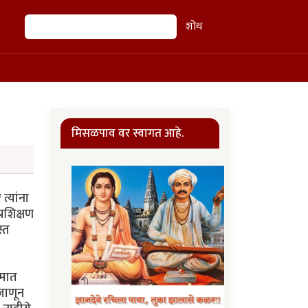
शोध
शोध
मिसळपाव वर स्वागत आहे.
त्यांना
्रशिक्षण
स्त
रमात
 जाणून