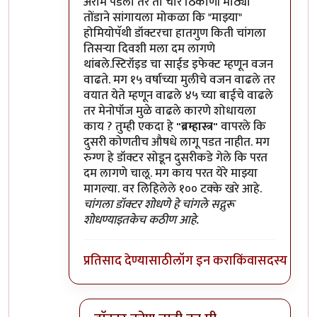
अराम पडला तर तो चार ठिकाणी मोठ्या
तोंडाने सांगायला मोकळा कि "माझ्या"
होमियोपॅथी डॉक्टरचा हातगुण किती चांगला
तिसऱ्या दिवशी मला दम लागणे
थांबले.स्टिरॉइड चा साईड इफेक्ट म्हणून वजन
वाढते. मग १५ वर्षाच्या मुलीचे वजन वाढले तर
वयात येते म्हणून वाढले ४५ च्या बाईचे वाढले
तर मेनोपॉज मुळे वाढले कारणे शोधायला
काय ? तुम्ही एकदा हे
"ब्रम्हास्त्र"
वापरले कि
दुसरी कोणतीच औषधे लागू पडत नाहीत. मग
रुग्ण हे डॉक्टर सोडून दुसरीकडे गेले कि परत
दम लागणे चालू. मग काय परत येरे माझ्या
मागल्या. वर लिहिलेले १०० टक्के खरे आहे.
चांगला डॉक्टर शोधणे हे चांगले सद्गुरू
शोधण्याइतकेच कठीण आहे.
प्रतिसाद देण्यासाठी
लॉग इन करा
किंवा
सदस्य व्हा