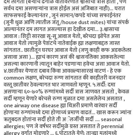
दम लागतो (बऱ्याच ढगाळ वातावरणात श्वासाचा त्रास होतो , पण
सर्वच दमा असणाऱ्यांना त्रास होईल असं अजिबात नाही)... घरात
साफसफाई केल्यानंतर , जुनं सामान/कपडे यांच्या सफाईनंतर
(जुनी धुळ आणि त्यातील जंतू /house dust mites) यांचा संपर्क
आल्यानंतर दम लागत असल्यास हा देखील दमा... ३.श्वासाचा
आवाज : शिट्टी सारखा सू-सू आवाज येतो, बरेचदा झोपेत असा
आवाज येतो त्यामुळे पेशंटचे नातेवाईक ह्या लक्षणाबद्दल जास्त
सांगतात.. छातीतून घरघर आवाज येतो (जणु काही कफ अडकलेला
असावा असा )... ह्याचं कारण असं की श्वासनलिका आकसलेल्या
असल्या कारणानी त्यातून बाहेर पडणाऱ्या हवेचा असा आवाज येतो.
४.छातीवर येणारा दबाव किंवा आवळ्ल्यासारखं वाटणं - हे एक
common लक्षण, बरेचदा रुग्ण सांगतात की काहीतरी वजनदार
वस्तू छातीवर ठेवल्यागत भार जाणवतो म्हणून. ५.सर्दी: दमा
असणाऱ्या ६०-७०% रुग्णांमध्ये सर्दी त्रास जाणवत असतो , केवळ
सर्दी म्हणून येणारे बरेचसे रुग्ण मुळात दमा असलेलेच असतात ,
one airway one disease ह्या थिअरी प्रमाणे वारंवार सर्दी
होणाऱ्या रुग्णांमध्ये दमा होणाच्यं प्रमाण वाढतं... खास करून ज्यांना
ऋतुबदल होतांना सर्दी होते ती अॅलर्जीची सर्दी .... seasonal
allergies; पण जे वर्षभर सर्दीमुळे ग्रस्त असतात ते perennial
allergy वर्गात मोडणारे ... ६.पोटातले येणे: तान्ह्या मुलांमध्ये