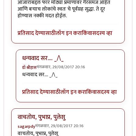
आजाराबद्दल फार मोठ्या प्रमाणावर गैरसमज आहेत
आणि बऱ्याच लोकांचे स्वतः चे पूर्वग्रह सुद्धा. ते दूर
होण्यास नक्की मदत होईल.
प्रतिसाद देण्यासाठी
लॉग इन करा
किंवा
सदस्य व्हा
धन्यवाद सर.... _/\_
मंगळवार, 29/08/2017 20:16
डॉ श्रीहास
In reply to
उत्तम लेख मालिका..
by
सुबोध खरे
धन्यवाद सर.... _/\_
प्रतिसाद देण्यासाठी
लॉग इन करा
किंवा
सदस्य व्हा
वाचतोय, पुभाप्र, पुलेशु
मंगळवार, 29/08/2017 20:16
sagarpdy
वाचतोय, पुभाप्र, पुलेशु