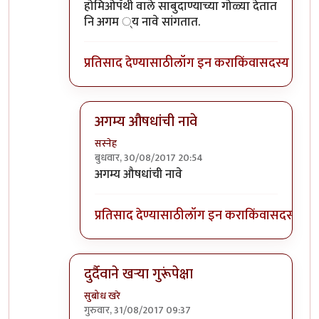
In reply to
सोप्पा उपाय....
by
डॉ श्रीहास
होमिओपॅथी वाले साबुदाण्याच्या गोळ्या देतात
नि अगम ्य नावे सांगतात.
प्रतिसाद देण्यासाठी
लॉग इन करा
किंवा
सदस्य व्हा
अगम्य औषधांची नावे
सस्नेह
बुधवार, 30/08/2017 20:54
In reply to
होमिओपॅथी वाले साबुदाण्याच्या
by
सस्
अगम्य औषधांची नावे
प्रतिसाद देण्यासाठी
लॉग इन करा
किंवा
सदस्य व्हा
दुर्दैवाने खऱ्या गुरूंपेक्षा
सुबोध खरे
गुरुवार, 31/08/2017 09:37