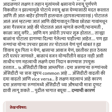
आढळणारं लक्षण !! लहान मुलांमध्ये श्वसानाचे स्नायू पूर्णपणे
विकसीत न झाल्यामुळे पोटाचे स्नायू श्वास घेण्यासाठी मदत करतात
आणि ती आत-बाहेर होणारी हालचाल (हापसल्यासारखं ) पोटातलं
आलं असं म्हटल्या जातं आणि खेडेगावातून किंवा छोट्या गावांमधून
असा गैरसमज आहे की पोटातलं आलं म्हणजे करणी/भानामती ,
काळा जादू वगैरे... आणि मग अघोरी उपचार सुरू होतात... तान्ह्या
बाळांना पोटाला डागण्या दिल्या गेलेल्या पाहील्या आहेत.... पण ह्या
रुग्णांचा योग्य उपचार झाला तर पोटातलं येणं पूर्ण थांबतं !! ह्या
शिवाय दुध पिता न येणं, श्वासाचा आवाज येणं, छातीवर हात ठेवला
तरी घरघर जाणवते , बाळाचं वजन योग्यरीतीने वाढत नाही अशी
साधीच पण महत्वाची लक्षणे दमा निदान करण्यास उपयुक्त
ठरतात... ७.ॲसिडीटी किंवा आम्लपित्त : दमा असणाऱ्या रुग्णांनध्ये
ॲसिडीटी चा त्रास खुपच common आहे ... ॲसिडीटी वाढली की
दमा वाढतो आणि vice versa... हे लक्षण महत्वाचं आहे कारण
दमा असणाऱ्या रुग्णांमध्ये ॲसिडीटी च्या औषधाची मात्रा दुप्पट
द्यावी लागू शकते ... पुढील भागात बघूया ...
दम्याची कारणं
लेखनविषय: