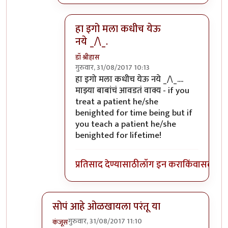
हा इगो मला कधीच येऊ
नये _/\_.
डॉ श्रीहास
गुरुवार, 31/08/2017 10:13
In reply to
डाॅक्टर कोण तुम्ही का मी असा
by
सु
हा इगो मला कधीच येऊ नये _/\_....
माझ्या बाबांचं आवडतं वाक्य -
if you
treat a patient he/she
benighted for time being but if
you teach a patient he/she
benighted for lifetime!
प्रतिसाद देण्यासाठी
लॉग इन करा
किंवा
सदस्य व्
सोपं आहे ओळखायला परंतू या
गुरुवार, 31/08/2017 11:10
कंजूस