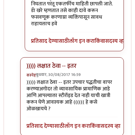
निघतात परंतू एकतर्फीच माहिती छापली जाते.
डॅा खरे म्हणतात तसे काही दावे करून
फसवणूक करणाय्रा व्यक्तिंपासून सावध
राहायलाच हवे
प्रतिसाद देण्यासाठी
लॉग इन करा
किंवा
सदस्य व्हा
))))) लक्षात ठेवा -- इतर
बुधवार, 30/08/2017 16:59
सस्नेह
In reply to
प्रत्येक वैद्यकशाखा काही
by
सुबोध खरे
))))) लक्षात ठेवा -- इतर उपचार पद्धतीचा वापर
करण्याअगोदर तो व्यावसायिक प्रामाणिक आहे
आणि आपल्याला स्टीरॉइड देत नाही याची खात्री
करून घेणे आवश्यक आहे (((((( हे कसे
ओळखायचे ?
प्रतिसाद देण्यासाठी
लॉग इन करा
किंवा
सदस्य व्हा