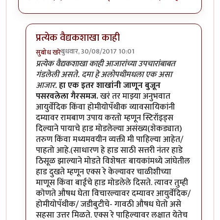
प्रत्येक वैद्यकशाखा काही
बुधवार, 30/08/2017 10:01
सुबोध खरे
In reply to
तुम्ही तुमच्या
by
कंजूस
प्रत्येक वैद्यकशाखा काही आजारांच्या उपचारांबाबत
गंडलेली असते. दमा हे अलोपथीमधला एक असा
आजार.
हा एक इतर शाखांनी जाणून बुजून
पसरवलेला गैरसमज.
खरं तर माझ्या अनुभवात
आयुर्वेदिक किंवा होमीयोपॅथीक व्यावसायिकांनी
दम्यावर रामबाण उपाय करतो म्हणून स्टिरॉइड्स
दिल्याने पायाचे हाड मोडलेल्या असंख्य(शेकड्यात)
तरुण किंवा मध्यमवयीन व्यक्ती मी पाहिल्या आहेत/
पाहतो आहे.(साधारण हे हाड साठी सत्तरी नंतर हाडे
ठिसूळ झाल्याने मोडते विशेषतः बायकांमध्ये जांघेतील
हाड दुखते म्हणून एक्स रे केल्यावर चाळीशीच्या
माणूस किंवा बाईचे हाड मोडलेले दिसते. त्यावर तुम्ही
कोणते औषध घेता विचारल्यावर दम्यावर आयुर्वेदिक/
होमीयोपॅथीक/ जडीबुटीचे- गावठी औषध घेतो असे
सहसा उत्तर मिळते. एक्स रे पाहिल्यावर लक्षात येतेच