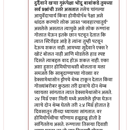
In reply to
सोप्पा उपाय....
by
डॉ श्रीहास
दुर्दैवाने खऱ्या गुरूंपेक्षा भोंदू बाबांकडे तुमच्या
सर्व प्रश्नांची उत्तरे असतात
तसेच चांगल्या
आयुर्वेदाचार्य किंवा होमीयोपॅथ पेक्षा असे
धांदल करणारे लोक जास्त "व्यवहारचातुर्य"
असलेले असतात त्यामुळे असे लोक रुग्णांना
गोलात घेऊन इतके छान पटवून देतात कि
त्यात स्टिरॉइड आहे हे त्यांना तुम्ही पटवून
देऊच शकत नाही. आमच्या सुदैवाने एक्स रे
खोटं बोलत नाही आणि मोडलेले हाड स्पष्ट
दिसते त्याबद्दल वाद होऊ शकत नाही. एका
अशा हुशार होमियोपाथशी बोलताना मला
समजले कि साबुदाण्याच्या गोळ्या वर
डेक्सामेथासोन ड्रॉपचे थेम्ब टाकून देतात किंवा
गोळ्यांबरोबर कुठला तरी द्रावाचे दोन थेम्ब
घ्यायला सांगतात त्यात डेक्सामेथासोन असते.
२४ मिग्रॅ एका मिली मध्ये असलेले ड्रॉप्स घेऊन
त्याचे दोन थेम्ब घेतले तरी २.४ मिग्रॅ होतात हे
दिवसातून तीनदा घ्यायला सांगतात. वर
होमियोपॅथीचा परिणाम हळूहळू होतो हे
सांगितलेच असते. रुग्णाला तिसऱ्या दिवशी