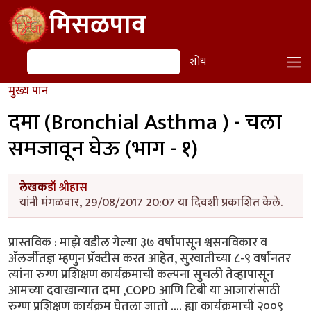
Skip to main content
मिसळपाव
शोध
शोध
मुख्य पान
दमा (Bronchial Asthma ) - चला
समजावून घेऊ (भाग - १)
लेखक
डॉ श्रीहास
यांनी मंगळवार, 29/08/2017 20:07 या दिवशी प्रकाशित केले.
प्रास्तविक : माझे वडील गेल्या ३७ वर्षांपासून श्वसनविकार व
ॲलर्जीतज्ञ म्हणुन प्रॅक्टीस करत आहेत, सुरवातीच्या ८-९ वर्षांनतर
त्यांना रुग्ण प्रशिक्षण कार्यक्रमाची कल्पना सुचली तेव्हापासून
आमच्या दवाखान्यात दमा ,COPD आणि टिबी या आजारांसाठी
रुग्ण प्रशिक्षण कार्यक्रम घेतला जातो .... ह्या कार्यक्रमाची २००९