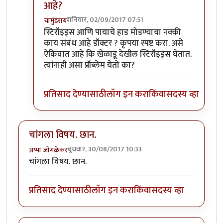
आहे?
शनिवार, 02/09/2017 07:51
चामुंडराय
In reply to
प्रत्येक वैद्यकशाखा काही
by
सुबोध खरे
स्टिरॉइड्स आणि पायाचे हाड मोडण्याचा नक्की
काय संबंध आहे डॉक्टर ? कृपया स्पष्ट करा. असे
ऐकिवात आहे कि खेळाडू देखील स्टिरॉइड्स घेतात.
त्यांनाही असा प्रॉब्लेम येतो का?
प्रतिसाद देण्यासाठी
लॉग इन करा
किंवा
सदस्य व्हा
चांगला विषय. छान.
बुधवार, 30/08/2017 10:33
अप्पा जोगळेकर
चांगला विषय. छान.
प्रतिसाद देण्यासाठी
लॉग इन करा
किंवा
सदस्य व्हा