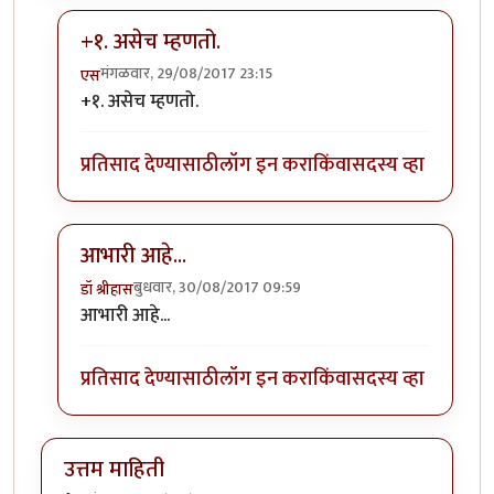
+१. असेच म्हणतो.
मंगळवार, 29/08/2017 23:15
एस
In reply to
उत्तम माहिती
by
स्थितप्रज्ञ
+१. असेच म्हणतो.
प्रतिसाद देण्यासाठी
लॉग इन करा
किंवा
सदस्य व्हा
आभारी आहे...
बुधवार, 30/08/2017 09:59
डॉ श्रीहास
In reply to
उत्तम माहिती
by
स्थितप्रज्ञ
आभारी आहे...
प्रतिसाद देण्यासाठी
लॉग इन करा
किंवा
सदस्य व्हा
उत्तम माहिती