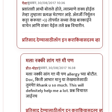
बुधवार, 30/08/2017 10:36
पैसा
In reply to
तुम्ही प्रश्न विचारणं सुरू
by
डॉ श्रीहास
प्रशांतशी आधी बोलले होते, त्याप्र्माणे शक्य होईल
तेव्हा तुम्हाला प्रत्यक्ष भेटणार आहे. अ‍ॅलर्जी निर्मूलन
कट्टा करूया! =)) तोपर्यंत सध्या लेख बारकाईने
वाचेन आणि शंका येईल तसे प्रश्न विचारीन.
प्रतिसाद देण्यासाठी
लॉग इन करा
किंवा
सदस्य व्हा
मला नक्की सांग ग!! मी पण
बुधवार, 30/08/2017 16:38
प्रीत-मोहर
In reply to
हो, नक्की!
by
पैसा
मला नक्की सांग ग!! मी पण allergy च्या बोटीत.
Doc, किती आभार मानु या लेखमालेसाठी
तुमचे!! Rhank u so much. This will
definitely help me a lot. प्रश्न विचारत
जाईनच
प्रतिसाद देण्यासाठी
लॉग इन करा
किंवा
सदस्य व्हा