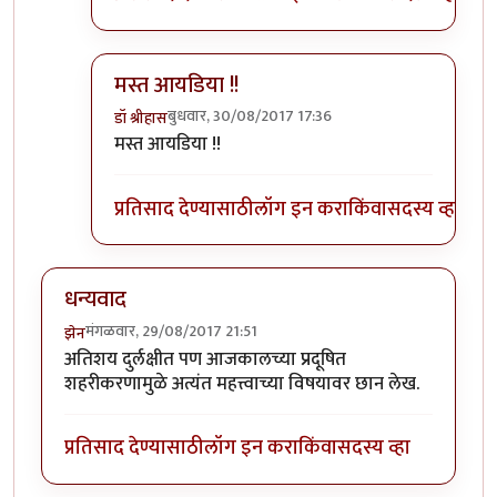
मस्त आयडिया !!
बुधवार, 30/08/2017 17:36
डॉ श्रीहास
In reply to
हो, नक्की!
by
पैसा
मस्त आयडिया !!
प्रतिसाद देण्यासाठी
लॉग इन करा
किंवा
सदस्य व्हा
धन्यवाद
मंगळवार, 29/08/2017 21:51
झेन
अतिशय दुर्लक्षीत पण आजकालच्या प्रदूषित
शहरीकरणामुळे अत्यंत महत्त्वाच्या विषयावर छान लेख.
प्रतिसाद देण्यासाठी
लॉग इन करा
किंवा
सदस्य व्हा