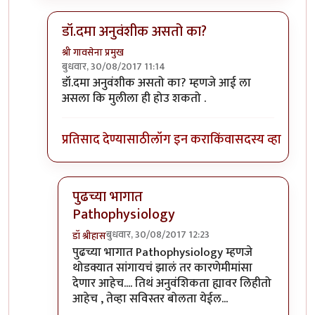
डॉ.दमा अनुवंशीक असतो का?
श्री गावसेना प्रमुख
बुधवार, 30/08/2017 11:14
In reply to
तुमच्या प्रश्नातच उत्तर आहे..
by
डॉ श्रीहास
डॉ.दमा अनुवंशीक असतो का? म्हणजे आई ला
असला कि मुलीला ही होउ शकतो .
प्रतिसाद देण्यासाठी
लॉग इन करा
किंवा
सदस्य व्हा
पुढच्या भागात
Pathophysiology
बुधवार, 30/08/2017 12:23
डॉ श्रीहास
In reply to
डॉ.दमा अनुवंशीक असतो का?
by
श्री गावसेन
पुढच्या भागात Pathophysiology म्हणजे
थोडक्यात सांगायचं झालं तर कारणेमीमांसा
देणार आहेच.... तिथं अनुवंशिकता ह्यावर लिहीतो
आहेच , तेव्हा सविस्तर बोलता येईल...