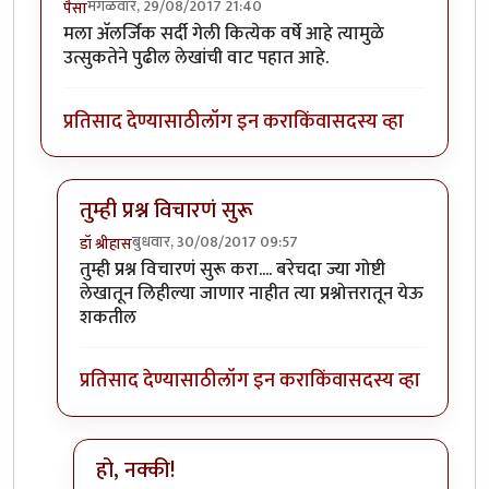
मंगळवार, 29/08/2017 21:40
पैसा
मला अ‍ॅलर्जिक सर्दी गेली कित्येक वर्षे आहे त्यामुळे
उत्सुकतेने पुढील लेखांची वाट पहात आहे.
प्रतिसाद देण्यासाठी
लॉग इन करा
किंवा
सदस्य व्हा
तुम्ही प्रश्न विचारणं सुरू
बुधवार, 30/08/2017 09:57
डॉ श्रीहास
In reply to
उत्तम माहिती
by
पैसा
तुम्ही प्रश्न विचारणं सुरू करा.... बरेचदा ज्या गोष्टी
लेखातून लिहील्या जाणार नाहीत त्या प्रश्नोत्तरातून येऊ
शकतील
प्रतिसाद देण्यासाठी
लॉग इन करा
किंवा
सदस्य व्हा
हो, नक्की!