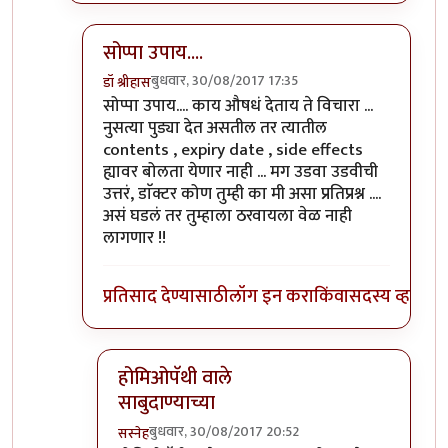
सोप्पा उपाय....
बुधवार, 30/08/2017 17:35
डॉ श्रीहास
In reply to
))))) लक्षात ठेवा -- इतर
by
सस्नेह
सोप्पा उपाय.... काय औषधं देताय ते विचारा ...
नुसत्या पुड्या देत असतील तर त्यातील
contents , expiry date , side effects
ह्यावर बोलता येणार नाही ... मग उडवा उडवीची
उत्तरं, डाॅक्टर कोण तुम्ही का मी असा प्रतिप्रश्न ....
असं घडलं तर तुम्हाला ठरवायला वेळ नाही
लागणार !!
प्रतिसाद देण्यासाठी
लॉग इन करा
किंवा
सदस्य व्हा
होमिओपॅथी वाले
साबुदाण्याच्या
बुधवार, 30/08/2017 20:52
सस्नेह