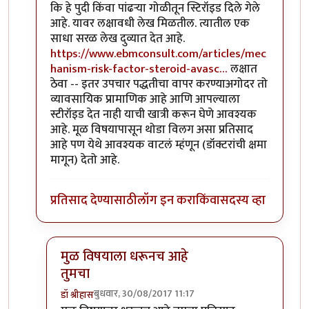
कि हे पुदी किंवा पांढऱ्या गोळीतून स्टिरॉइड दिले गेले
आहे. यावर लक्षावधी लेख मिळतील. त्यातील एक
साधा सरळ लेख दुव्यात देत आहे.
https://www.ebmconsult.com/articles/mec
hanism-risk-factor-steroid-avasc…
लक्षात
ठेवा -- इतर उपचार पद्धतीचा वापर करण्याअगोदर तो
व्यावसायिक प्रामाणिक आहे आणि आपल्याला
स्टीरॉइड देत नाही याची खात्री करून घेणे आवश्यक
आहे. मूळ विषयापासून थोडा विलग असा प्रतिसाद
आहे पण येथे आवश्यक वाटलं म्हंणून (डॉक्टरांची क्षमा
मागून) देतो आहे.
प्रतिसाद देण्यासाठी
लॉग इन करा
किंवा
सदस्य व्हा
मुळ विषयाला धरूनच आहे
तुमचा
बुधवार, 30/08/2017 11:17
डॉ श्रीहास