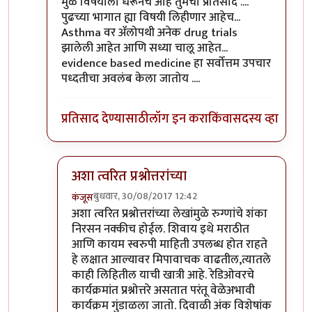
In reply to
प्रत्येक वैद्यकशाखा काही
by
सुबोध खरे
मुळ विषयाला धरूनच आहे तुमचा प्रतिसाद ....
पुढच्या भागात ह्या विषयी लिहीणार आहेच...
Asthma वर ॲलोपथी अनेक drug trials
झालेली आहेत आणि सध्या चालू आहेत...
evidence based medicine हा सर्वोत्तम उपचार
पध्दतीचा अवलंब केला जातोय ....
प्रतिसाद देण्यासाठी
लॉग इन करा
किंवा
सदस्य व्हा
अशा त्वरित प्रश्नोत्तरांच्या
बुधवार, 30/08/2017 12:42
कंजूस
In reply to
मुळ विषयाला धरूनच आहे तुमचा
by
डॉ श्री
अशा त्वरित प्रश्नोत्तरांच्या लेखांमुळे रुग्णांचे शंका
निरसन नक्कीच होईल. शिवाय इथे मराठीत
आणि कायम स्वरुपी माहिती उपलब्ध होत राहते
हे लक्षात आल्यावर मिपावाचक वाढतील,त्यातले
काही लिहितील याची खात्री आहे. रेडिओवरचे
कार्यक्रमांत प्रश्नोत्तरे असतात परंतू वेळेअभावी
कार्यक्रम गुंडाळला जातो. दिवाळी अंक विशेषांक