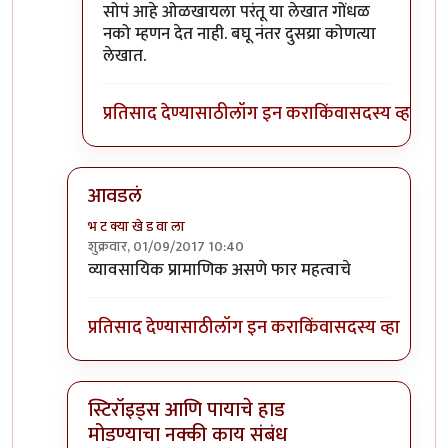
In reply to
))))) लक्षात ठेवा -- इतर
by
सस्नेह
सोपं आहे ओळखायला परंतू या लेखात गोंधळ
नको म्हणन देत नाही. बघू नंतर दुसय्रा कोणत्या
लेखात.
प्रतिसाद देण्यासाठी
लॉग इन करा
किंवा
सदस्य व्हा
आवडलं
भ ट क्या खे ड वा ला
शुक्रवार, 01/09/2017 10:40
In reply to
प्रत्येक वैद्यकशाखा काही
by
सुबोध खरे
व्यावसायिक प्रामाणिक असणे फार महत्वाचे
प्रतिसाद देण्यासाठी
लॉग इन करा
किंवा
सदस्य व्हा
स्टिरॉइड्स आणि पायाचे हाड
मोडण्याचा नक्की काय संबंध