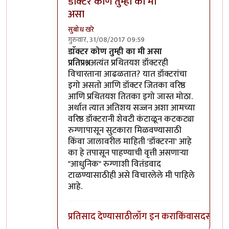
डाॅक्टर कोण तुम्ही का मी
असा
सुबोध खरे
गुरुवार, 31/08/2017 09:59
In reply to
दुर्दैवाने खऱ्या गुरूंपेक्षा
by
सुबोध खरे
डाॅक्टर कोण तुम्ही का मी असा
प्रतिप्रश्न
अत्यंत प्रथितयश डॉक्टरही
विचारताना आढळतात? यात डॉक्टरांचा
इगो असतो आणि डॉक्टर जितका वरिष्ठ
आणि प्रथितयश तितका इगो जास्त मोठा.
अर्थात त्यात अतिशय सज्जन अशा आमच्या
वरिष्ठ डॉक्टरानी शेवटी कंटाळून कटकट्या
रुग्णापासून सुटकारा मिळवण्यासाठी
किंवा जालावरील माहिती 'डॉक्टरना' आहे
का हे तपासून पाहण्याची वृत्ती असणाऱ्या
"आधुनिक" रुग्णाशी वितंडवाद
टाळण्यासाठीही असे विचारलेले मी पाहिले
आहे.
प्रतिसाद देण्यासाठी
लॉग इन करा
किंवा
सदस्य व्हा