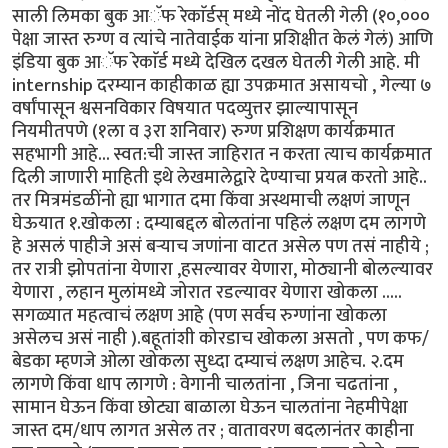
साली लिमका बुक आॅफ रेकाॅर्डस् मध्ये नोंद घेतली गेली (१०,०००
पेक्षा जास्त रुग्ण व त्यांचे नातेवाईक यांना प्रशिक्षीत केलं गेलं) आणि
इंडिया बुक आॅफ रेकाॅर्ड मध्ये देखिल दखल घेतली गेली आहे. मी
internship दरम्यान काहीकाळ ह्या उपक्रमात असायचो , गेल्या ७
वर्षांपासून श्वसनविकार विषयात पदव्युत्तर झाल्यापासून
नियमीतपणे (१ला व ३रा शनिवार) रुग्ण प्रशिक्षण कार्यक्रमात
सहभागी आहे... स्वत:ची जास्त जाहिरात न करता त्याच कार्यक्रमात
दिली जाणारी माहिती इथे लेखमालेद्वारे देण्याचा प्रयत्न करतो आहे..
तर मित्रमंडळींनो ह्या भागात दमा किंवा अस्थमाची लक्षणं जाणून
घेऊयात १.खोकला : दम्याबद्दल बोलतांना पहिलं लक्षण दम लागणे
हे असलं पाहीजे असं बऱ्याच जणांना वाटत असेल पण तसं नाहीये ;
तर रात्री झोपतांना येणारा ,हसल्यावर येणारा, मोठ्यानी बोलल्यावर
येणारा , लहान मुलांमध्ये जोरात रडल्यावर येणारा खोकला .....
सगळ्यात महत्वाचं लक्षण आहे (पण सर्वच रुग्णांना खोकला
असेलच असं नाही ).बहूतांशी कोरडाच खोकला असतो , पण कफ/
बेडका म्हणजे ओला खोकला सुध्दा दम्याचं लक्षण आहेच. २.दम
लागणे किंवा धाप लागणे : वेगानी चालतांना , जिना चढतांना ,
सामान घेऊन किंवा छोट्या बाळाला घेऊन चालतांना नेहमीपेक्षा
जास्त दम/धाप लागत असेल तर ; वातावरण बदलानंतर काहीना