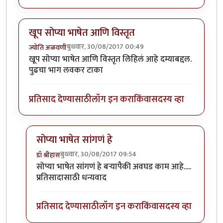
खूप सोप्या भाषेत आणि विस्तृत
बुधवार, 30/08/2017 00:49
ज्योति अळवणी
खूप सोप्या भाषेत आणि विस्तृत लिहिलं आहे दम्याबद्दल.
पुढचा भाग लवकर टाका
प्रतिसाद देण्यासाठी
लॉग इन करा
किंवा
सदस्य व्हा
सोप्या भाषेत सांगणं हे
बुधवार, 30/08/2017 09:54
डॉ श्रीहास
In reply to
खूप सोप्या भाषेत आणि विस्तृत
by
ज्योति अळवण
सोप्या भाषेत सांगणं हे बऱ्यापैकी अवघड काम आहे.....
प्रतिसादासाठी धन्यवाद
प्रतिसाद देण्यासाठी
लॉग इन करा
किंवा
सदस्य व्हा