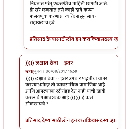
निघतात परंतू एकतर्फीच माहिती छापली जाते.
डॅा खरे म्हणतात तसे काही दावे करून
फसवणूक करणाय्रा व्यक्तिंपासून सावध
राहायलाच हवे
प्रतिसाद देण्यासाठी
लॉग इन करा
किंवा
सदस्य व्हा
))))) लक्षात ठेवा -- इतर
बुधवार, 30/08/2017 16:59
सस्नेह
In reply to
प्रत्येक वैद्यकशाखा काही
by
सुबोध खरे
))))) लक्षात ठेवा -- इतर उपचार पद्धतीचा वापर
करण्याअगोदर तो व्यावसायिक प्रामाणिक आहे
आणि आपल्याला स्टीरॉइड देत नाही याची खात्री
करून घेणे आवश्यक आहे (((((( हे कसे
ओळखायचे ?
प्रतिसाद देण्यासाठी
लॉग इन करा
किंवा
सदस्य व्हा