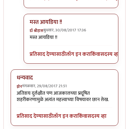
मस्त आयडिया !!
बुधवार, 30/08/2017 17:36
डॉ श्रीहास
In reply to
हो, नक्की!
by
पैसा
मस्त आयडिया !!
प्रतिसाद देण्यासाठी
लॉग इन करा
किंवा
सदस्य व्हा
धन्यवाद
मंगळवार, 29/08/2017 21:51
झेन
अतिशय दुर्लक्षीत पण आजकालच्या प्रदूषित
शहरीकरणामुळे अत्यंत महत्त्वाच्या विषयावर छान लेख.
प्रतिसाद देण्यासाठी
लॉग इन करा
किंवा
सदस्य व्हा