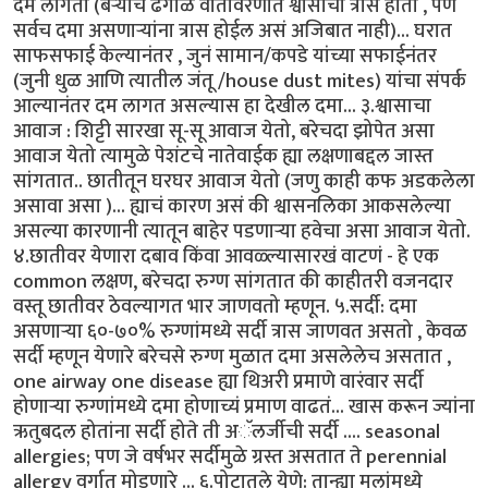
दम लागतो (बऱ्याच ढगाळ वातावरणात श्वासाचा त्रास होतो , पण
सर्वच दमा असणाऱ्यांना त्रास होईल असं अजिबात नाही)... घरात
साफसफाई केल्यानंतर , जुनं सामान/कपडे यांच्या सफाईनंतर
(जुनी धुळ आणि त्यातील जंतू /house dust mites) यांचा संपर्क
आल्यानंतर दम लागत असल्यास हा देखील दमा... ३.श्वासाचा
आवाज : शिट्टी सारखा सू-सू आवाज येतो, बरेचदा झोपेत असा
आवाज येतो त्यामुळे पेशंटचे नातेवाईक ह्या लक्षणाबद्दल जास्त
सांगतात.. छातीतून घरघर आवाज येतो (जणु काही कफ अडकलेला
असावा असा )... ह्याचं कारण असं की श्वासनलिका आकसलेल्या
असल्या कारणानी त्यातून बाहेर पडणाऱ्या हवेचा असा आवाज येतो.
४.छातीवर येणारा दबाव किंवा आवळ्ल्यासारखं वाटणं - हे एक
common लक्षण, बरेचदा रुग्ण सांगतात की काहीतरी वजनदार
वस्तू छातीवर ठेवल्यागत भार जाणवतो म्हणून. ५.सर्दी: दमा
असणाऱ्या ६०-७०% रुग्णांमध्ये सर्दी त्रास जाणवत असतो , केवळ
सर्दी म्हणून येणारे बरेचसे रुग्ण मुळात दमा असलेलेच असतात ,
one airway one disease ह्या थिअरी प्रमाणे वारंवार सर्दी
होणाऱ्या रुग्णांमध्ये दमा होणाच्यं प्रमाण वाढतं... खास करून ज्यांना
ऋतुबदल होतांना सर्दी होते ती अॅलर्जीची सर्दी .... seasonal
allergies; पण जे वर्षभर सर्दीमुळे ग्रस्त असतात ते perennial
allergy वर्गात मोडणारे ... ६.पोटातले येणे: तान्ह्या मुलांमध्ये