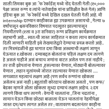
साली लिमका बुक आॅफ रेकाॅर्डस् मध्ये नोंद घेतली गेली (१०,०००
पेक्षा जास्त रुग्ण व त्यांचे नातेवाईक यांना प्रशिक्षीत केलं गेलं) आणि
इंडिया बुक आॅफ रेकाॅर्ड मध्ये देखिल दखल घेतली गेली आहे. मी
internship दरम्यान काहीकाळ ह्या उपक्रमात असायचो , गेल्या ७
वर्षांपासून श्वसनविकार विषयात पदव्युत्तर झाल्यापासून
नियमीतपणे (१ला व ३रा शनिवार) रुग्ण प्रशिक्षण कार्यक्रमात
सहभागी आहे... स्वत:ची जास्त जाहिरात न करता त्याच कार्यक्रमात
दिली जाणारी माहिती इथे लेखमालेद्वारे देण्याचा प्रयत्न करतो आहे..
तर मित्रमंडळींनो ह्या भागात दमा किंवा अस्थमाची लक्षणं जाणून
घेऊयात १.खोकला : दम्याबद्दल बोलतांना पहिलं लक्षण दम लागणे
हे असलं पाहीजे असं बऱ्याच जणांना वाटत असेल पण तसं नाहीये ;
तर रात्री झोपतांना येणारा ,हसल्यावर येणारा, मोठ्यानी बोलल्यावर
येणारा , लहान मुलांमध्ये जोरात रडल्यावर येणारा खोकला .....
सगळ्यात महत्वाचं लक्षण आहे (पण सर्वच रुग्णांना खोकला
असेलच असं नाही ).बहूतांशी कोरडाच खोकला असतो , पण कफ/
बेडका म्हणजे ओला खोकला सुध्दा दम्याचं लक्षण आहेच. २.दम
लागणे किंवा धाप लागणे : वेगानी चालतांना , जिना चढतांना ,
सामान घेऊन किंवा छोट्या बाळाला घेऊन चालतांना नेहमीपेक्षा
जास्त दम/धाप लागत असेल तर ; वातावरण बदलानंतर काहीना