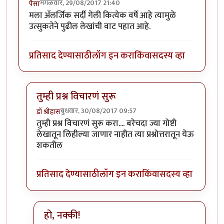
मंगळवार, 29/08/2017 21:40
पैसा
मला अ‍ॅलर्जिक सर्दी गेली कित्येक वर्षे आहे त्यामुळे
उत्सुकतेने पुढील लेखांची वाट पहात आहे.
प्रतिसाद देण्यासाठी
लॉग इन करा
किंवा
सदस्य व्हा
तुम्ही प्रश्न विचारणं सुरू
बुधवार, 30/08/2017 09:57
डॉ श्रीहास
In reply to
उत्तम माहिती
by
पैसा
तुम्ही प्रश्न विचारणं सुरू करा.... बरेचदा ज्या गोष्टी
लेखातून लिहील्या जाणार नाहीत त्या प्रश्नोत्तरातून येऊ
शकतील
प्रतिसाद देण्यासाठी
लॉग इन करा
किंवा
सदस्य व्हा
हो, नक्की!