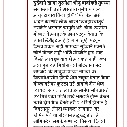
In reply to
सोप्पा उपाय....
by
डॉ श्रीहास
दुर्दैवाने खऱ्या गुरूंपेक्षा भोंदू बाबांकडे तुमच्या
सर्व प्रश्नांची उत्तरे असतात
तसेच चांगल्या
आयुर्वेदाचार्य किंवा होमीयोपॅथ पेक्षा असे
धांदल करणारे लोक जास्त "व्यवहारचातुर्य"
असलेले असतात त्यामुळे असे लोक रुग्णांना
गोलात घेऊन इतके छान पटवून देतात कि
त्यात स्टिरॉइड आहे हे त्यांना तुम्ही पटवून
देऊच शकत नाही. आमच्या सुदैवाने एक्स रे
खोटं बोलत नाही आणि मोडलेले हाड स्पष्ट
दिसते त्याबद्दल वाद होऊ शकत नाही. एका
अशा हुशार होमियोपाथशी बोलताना मला
समजले कि साबुदाण्याच्या गोळ्या वर
डेक्सामेथासोन ड्रॉपचे थेम्ब टाकून देतात किंवा
गोळ्यांबरोबर कुठला तरी द्रावाचे दोन थेम्ब
घ्यायला सांगतात त्यात डेक्सामेथासोन असते.
२४ मिग्रॅ एका मिली मध्ये असलेले ड्रॉप्स घेऊन
त्याचे दोन थेम्ब घेतले तरी २.४ मिग्रॅ होतात हे
दिवसातून तीनदा घ्यायला सांगतात. वर
होमियोपॅथीचा परिणाम हळूहळू होतो हे
सांगितलेच असते. रुग्णाला तिसऱ्या दिवशी