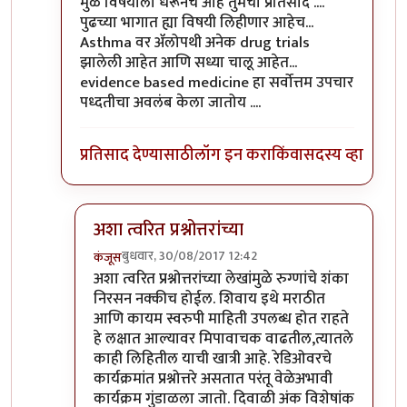
In reply to
प्रत्येक वैद्यकशाखा काही
by
सुबोध खरे
मुळ विषयाला धरूनच आहे तुमचा प्रतिसाद ....
पुढच्या भागात ह्या विषयी लिहीणार आहेच...
Asthma वर ॲलोपथी अनेक drug trials
झालेली आहेत आणि सध्या चालू आहेत...
evidence based medicine हा सर्वोत्तम उपचार
पध्दतीचा अवलंब केला जातोय ....
प्रतिसाद देण्यासाठी
लॉग इन करा
किंवा
सदस्य व्हा
अशा त्वरित प्रश्नोत्तरांच्या
बुधवार, 30/08/2017 12:42
कंजूस
In reply to
मुळ विषयाला धरूनच आहे तुमचा
by
डॉ श्री
अशा त्वरित प्रश्नोत्तरांच्या लेखांमुळे रुग्णांचे शंका
निरसन नक्कीच होईल. शिवाय इथे मराठीत
आणि कायम स्वरुपी माहिती उपलब्ध होत राहते
हे लक्षात आल्यावर मिपावाचक वाढतील,त्यातले
काही लिहितील याची खात्री आहे. रेडिओवरचे
कार्यक्रमांत प्रश्नोत्तरे असतात परंतू वेळेअभावी
कार्यक्रम गुंडाळला जातो. दिवाळी अंक विशेषांक