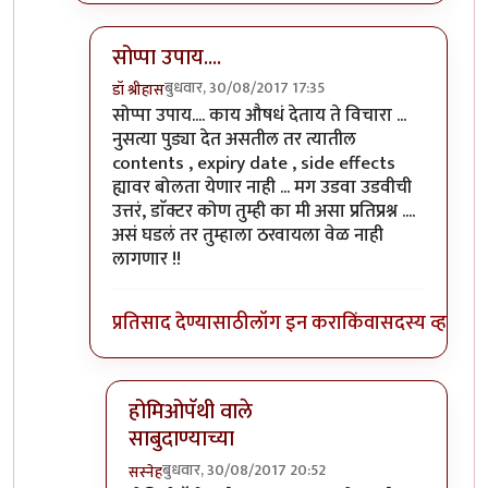
सोप्पा उपाय....
बुधवार, 30/08/2017 17:35
डॉ श्रीहास
In reply to
))))) लक्षात ठेवा -- इतर
by
सस्नेह
सोप्पा उपाय.... काय औषधं देताय ते विचारा ...
नुसत्या पुड्या देत असतील तर त्यातील
contents , expiry date , side effects
ह्यावर बोलता येणार नाही ... मग उडवा उडवीची
उत्तरं, डाॅक्टर कोण तुम्ही का मी असा प्रतिप्रश्न ....
असं घडलं तर तुम्हाला ठरवायला वेळ नाही
लागणार !!
प्रतिसाद देण्यासाठी
लॉग इन करा
किंवा
सदस्य व्हा
होमिओपॅथी वाले
साबुदाण्याच्या
बुधवार, 30/08/2017 20:52
सस्नेह