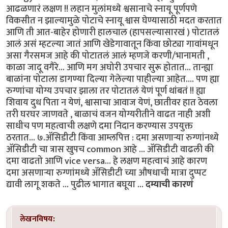
आढळणारं लक्षण !! लहान मुलांमध्ये श्वसानाचे स्नायू पूर्णपणे
विकसीत न झाल्यामुळे पोटाचे स्नायू श्वास घेण्यासाठी मदत करतात
आणि ती आत-बाहेर होणारी हालचाल (हापसल्यासारखं ) पोटातलं
आलं असं म्हटल्या जातं आणि खेडेगावातून किंवा छोट्या गावांमधून
असा गैरसमज आहे की पोटातलं आलं म्हणजे करणी/भानामती ,
काळा जादू वगैरे... आणि मग अघोरी उपचार सुरू होतात... तान्ह्या
बाळांना पोटाला डागण्या दिल्या गेलेल्या पाहील्या आहेत.... पण ह्या
रुग्णांचा योग्य उपचार झाला तर पोटातलं येणं पूर्ण थांबतं !! ह्या
शिवाय दुध पिता न येणं, श्वासाचा आवाज येणं, छातीवर हात ठेवला
तरी घरघर जाणवते , बाळाचं वजन योग्यरीतीने वाढत नाही अशी
साधीच पण महत्वाची लक्षणे दमा निदान करण्यास उपयुक्त
ठरतात... ७.ॲसिडीटी किंवा आम्लपित्त : दमा असणाऱ्या रुग्णांनध्ये
ॲसिडीटी चा त्रास खुपच common आहे ... ॲसिडीटी वाढली की
दमा वाढतो आणि vice versa... हे लक्षण महत्वाचं आहे कारण
दमा असणाऱ्या रुग्णांमध्ये ॲसिडीटी च्या औषधाची मात्रा दुप्पट
द्यावी लागू शकते ... पुढील भागात बघूया ...
दम्याची कारणं
लेखनविषय: