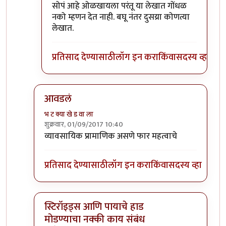
In reply to
))))) लक्षात ठेवा -- इतर
by
सस्नेह
सोपं आहे ओळखायला परंतू या लेखात गोंधळ
नको म्हणन देत नाही. बघू नंतर दुसय्रा कोणत्या
लेखात.
प्रतिसाद देण्यासाठी
लॉग इन करा
किंवा
सदस्य व्हा
आवडलं
भ ट क्या खे ड वा ला
शुक्रवार, 01/09/2017 10:40
In reply to
प्रत्येक वैद्यकशाखा काही
by
सुबोध खरे
व्यावसायिक प्रामाणिक असणे फार महत्वाचे
प्रतिसाद देण्यासाठी
लॉग इन करा
किंवा
सदस्य व्हा
स्टिरॉइड्स आणि पायाचे हाड
मोडण्याचा नक्की काय संबंध