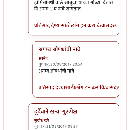
In reply to
सोप्पा उपाय....
by
डॉ श्रीहास
होमिओपॅथी वाले साबुदाण्याच्या गोळ्या देतात
नि अगम ्य नावे सांगतात.
प्रतिसाद देण्यासाठी
लॉग इन करा
किंवा
सदस्य व्हा
अगम्य औषधांची नावे
सस्नेह
बुधवार, 30/08/2017 20:54
In reply to
होमिओपॅथी वाले साबुदाण्याच्या
by
सस्
अगम्य औषधांची नावे
प्रतिसाद देण्यासाठी
लॉग इन करा
किंवा
सदस्य व्हा
दुर्दैवाने खऱ्या गुरूंपेक्षा
सुबोध खरे
गुरुवार, 31/08/2017 09:37