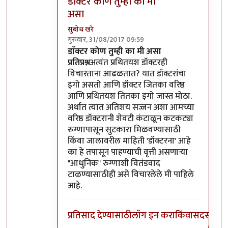
डाॅक्टर कोण तुम्ही का मी
असा
सुबोध खरे
गुरुवार, 31/08/2017 09:59
In reply to
दुर्दैवाने खऱ्या गुरूंपेक्षा
by
सुबोध खरे
डाॅक्टर कोण तुम्ही का मी असा
प्रतिप्रश्न
अत्यंत प्रथितयश डॉक्टरही
विचारताना आढळतात? यात डॉक्टरांचा
इगो असतो आणि डॉक्टर जितका वरिष्ठ
आणि प्रथितयश तितका इगो जास्त मोठा.
अर्थात त्यात अतिशय सज्जन अशा आमच्या
वरिष्ठ डॉक्टरानी शेवटी कंटाळून कटकट्या
रुग्णापासून सुटकारा मिळवण्यासाठी
किंवा जालावरील माहिती 'डॉक्टरना' आहे
का हे तपासून पाहण्याची वृत्ती असणाऱ्या
"आधुनिक" रुग्णाशी वितंडवाद
टाळण्यासाठीही असे विचारलेले मी पाहिले
आहे.
प्रतिसाद देण्यासाठी
लॉग इन करा
किंवा
सदस्य व्हा