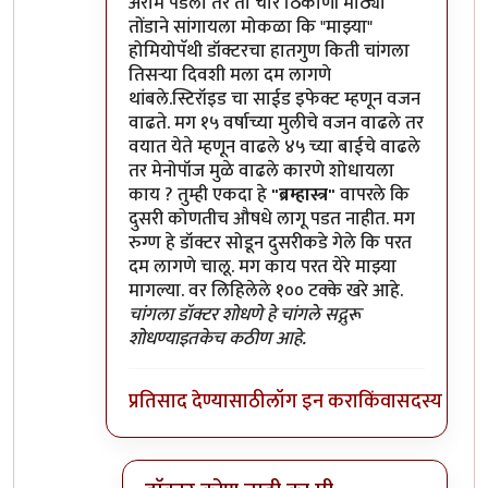
अराम पडला तर तो चार ठिकाणी मोठ्या
तोंडाने सांगायला मोकळा कि "माझ्या"
होमियोपॅथी डॉक्टरचा हातगुण किती चांगला
तिसऱ्या दिवशी मला दम लागणे
थांबले.स्टिरॉइड चा साईड इफेक्ट म्हणून वजन
वाढते. मग १५ वर्षाच्या मुलीचे वजन वाढले तर
वयात येते म्हणून वाढले ४५ च्या बाईचे वाढले
तर मेनोपॉज मुळे वाढले कारणे शोधायला
काय ? तुम्ही एकदा हे
"ब्रम्हास्त्र"
वापरले कि
दुसरी कोणतीच औषधे लागू पडत नाहीत. मग
रुग्ण हे डॉक्टर सोडून दुसरीकडे गेले कि परत
दम लागणे चालू. मग काय परत येरे माझ्या
मागल्या. वर लिहिलेले १०० टक्के खरे आहे.
चांगला डॉक्टर शोधणे हे चांगले सद्गुरू
शोधण्याइतकेच कठीण आहे.
प्रतिसाद देण्यासाठी
लॉग इन करा
किंवा
सदस्य व्हा