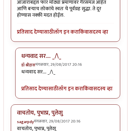
आजाराबद्दल फार मोठ्या प्रमाणावर गैरसमज आहेत
आणि बऱ्याच लोकांचे स्वतः चे पूर्वग्रह सुद्धा. ते दूर
होण्यास नक्की मदत होईल.
प्रतिसाद देण्यासाठी
लॉग इन करा
किंवा
सदस्य व्हा
धन्यवाद सर.... _/\_
मंगळवार, 29/08/2017 20:16
डॉ श्रीहास
In reply to
उत्तम लेख मालिका..
by
सुबोध खरे
धन्यवाद सर.... _/\_
प्रतिसाद देण्यासाठी
लॉग इन करा
किंवा
सदस्य व्हा
वाचतोय, पुभाप्र, पुलेशु
मंगळवार, 29/08/2017 20:16
sagarpdy
वाचतोय, पुभाप्र, पुलेशु