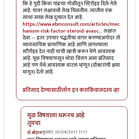
कि हे पुदी किंवा पांढऱ्या गोळीतून स्टिरॉइड दिले गेले
आहे. यावर लक्षावधी लेख मिळतील. त्यातील एक
साधा सरळ लेख दुव्यात देत आहे.
https://www.ebmconsult.com/articles/mec
hanism-risk-factor-steroid-avasc…
लक्षात
ठेवा -- इतर उपचार पद्धतीचा वापर करण्याअगोदर तो
व्यावसायिक प्रामाणिक आहे आणि आपल्याला
स्टीरॉइड देत नाही याची खात्री करून घेणे आवश्यक
आहे. मूळ विषयापासून थोडा विलग असा प्रतिसाद
आहे पण येथे आवश्यक वाटलं म्हंणून (डॉक्टरांची क्षमा
मागून) देतो आहे.
प्रतिसाद देण्यासाठी
लॉग इन करा
किंवा
सदस्य व्हा
मुळ विषयाला धरूनच आहे
तुमचा
बुधवार, 30/08/2017 11:17
डॉ श्रीहास