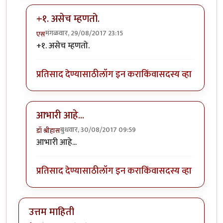
+१. असेच म्हणतो.
मंगळवार, 29/08/2017 23:15
एस
In reply to
उत्तम माहिती
by
स्थितप्रज्ञ
+१. असेच म्हणतो.
प्रतिसाद देण्यासाठी
लॉग इन करा
किंवा
सदस्य व्हा
आभारी आहे...
बुधवार, 30/08/2017 09:59
डॉ श्रीहास
In reply to
उत्तम माहिती
by
स्थितप्रज्ञ
आभारी आहे...
प्रतिसाद देण्यासाठी
लॉग इन करा
किंवा
सदस्य व्हा
उत्तम माहिती