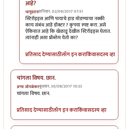
आहे?
शनिवार, 02/09/2017 07:51
चामुंडराय
In reply to
प्रत्येक वैद्यकशाखा काही
by
सुबोध खरे
स्टिरॉइड्स आणि पायाचे हाड मोडण्याचा नक्की
काय संबंध आहे डॉक्टर ? कृपया स्पष्ट करा. असे
ऐकिवात आहे कि खेळाडू देखील स्टिरॉइड्स घेतात.
त्यांनाही असा प्रॉब्लेम येतो का?
प्रतिसाद देण्यासाठी
लॉग इन करा
किंवा
सदस्य व्हा
चांगला विषय. छान.
बुधवार, 30/08/2017 10:33
अप्पा जोगळेकर
चांगला विषय. छान.
प्रतिसाद देण्यासाठी
लॉग इन करा
किंवा
सदस्य व्हा