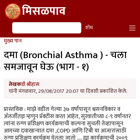
Skip to main content
मिसळपाव
शोध
शोध
मुख्य पान
दमा (Bronchial Asthma ) - चला
समजावून घेऊ (भाग - १)
लेखक
डॉ श्रीहास
यांनी मंगळवार, 29/08/2017 20:07 या दिवशी प्रकाशित केले.
प्रास्तविक : माझे वडील गेल्या ३७ वर्षांपासून श्वसनविकार व
ॲलर्जीतज्ञ म्हणुन प्रॅक्टीस करत आहेत, सुरवातीच्या ८-९ वर्षांनतर
त्यांना रुग्ण प्रशिक्षण कार्यक्रमाची कल्पना सुचली तेव्हापासून
आमच्या दवाखान्यात दमा ,COPD आणि टिबी या आजारांसाठी
रुग्ण प्रशिक्षण कार्यक्रम घेतला जातो .... ह्या कार्यक्रमाची २००९