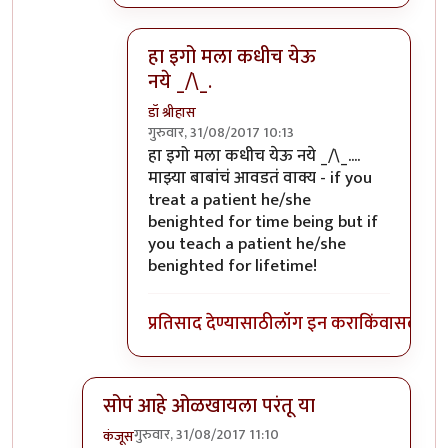
हा इगो मला कधीच येऊ
नये _/\_.
डॉ श्रीहास
गुरुवार, 31/08/2017 10:13
In reply to
डाॅक्टर कोण तुम्ही का मी असा
by
सु
हा इगो मला कधीच येऊ नये _/\_....
माझ्या बाबांचं आवडतं वाक्य -
if you
treat a patient he/she
benighted for time being but if
you teach a patient he/she
benighted for lifetime!
प्रतिसाद देण्यासाठी
लॉग इन करा
किंवा
सदस्य व्
सोपं आहे ओळखायला परंतू या
गुरुवार, 31/08/2017 11:10
कंजूस