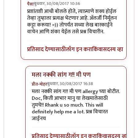
बुधवार, 30/08/2017 10:36
पैसा
In reply to
तुम्ही प्रश्न विचारणं सुरू
by
डॉ श्रीहास
प्रशांतशी आधी बोलले होते, त्याप्र्माणे शक्य होईल
तेव्हा तुम्हाला प्रत्यक्ष भेटणार आहे. अ‍ॅलर्जी निर्मूलन
कट्टा करूया! =)) तोपर्यंत सध्या लेख बारकाईने
वाचेन आणि शंका येईल तसे प्रश्न विचारीन.
प्रतिसाद देण्यासाठी
लॉग इन करा
किंवा
सदस्य व्हा
मला नक्की सांग ग!! मी पण
बुधवार, 30/08/2017 16:38
प्रीत-मोहर
In reply to
हो, नक्की!
by
पैसा
मला नक्की सांग ग!! मी पण allergy च्या बोटीत.
Doc, किती आभार मानु या लेखमालेसाठी
तुमचे!! Rhank u so much. This will
definitely help me a lot. प्रश्न विचारत
जाईनच
प्रतिसाद देण्यासाठी
लॉग इन करा
किंवा
सदस्य व्हा