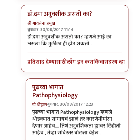
डॉ.दमा अनुवंशीक असतो का?
श्री गावसेना प्रमुख
बुधवार, 30/08/2017 11:14
In reply to
तुमच्या प्रश्नातच उत्तर आहे..
by
डॉ श्रीहास
डॉ.दमा अनुवंशीक असतो का? म्हणजे आई ला
असला कि मुलीला ही होउ शकतो .
प्रतिसाद देण्यासाठी
लॉग इन करा
किंवा
सदस्य व्हा
पुढच्या भागात
Pathophysiology
बुधवार, 30/08/2017 12:23
डॉ श्रीहास
In reply to
डॉ.दमा अनुवंशीक असतो का?
by
श्री गावसेन
पुढच्या भागात Pathophysiology म्हणजे
थोडक्यात सांगायचं झालं तर कारणेमीमांसा
देणार आहेच.... तिथं अनुवंशिकता ह्यावर लिहीतो
आहेच , तेव्हा सविस्तर बोलता येईल...