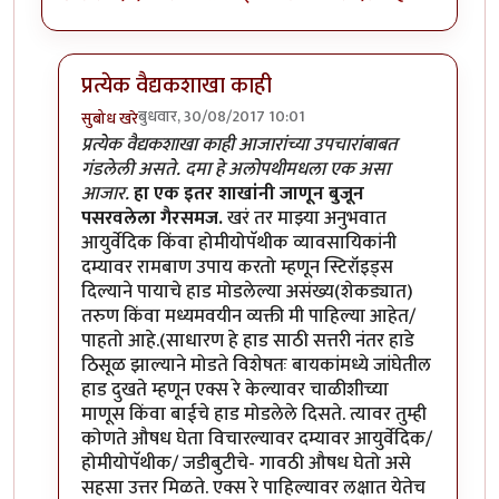
प्रत्येक वैद्यकशाखा काही
बुधवार, 30/08/2017 10:01
सुबोध खरे
In reply to
तुम्ही तुमच्या
by
कंजूस
प्रत्येक वैद्यकशाखा काही आजारांच्या उपचारांबाबत
गंडलेली असते. दमा हे अलोपथीमधला एक असा
आजार.
हा एक इतर शाखांनी जाणून बुजून
पसरवलेला गैरसमज.
खरं तर माझ्या अनुभवात
आयुर्वेदिक किंवा होमीयोपॅथीक व्यावसायिकांनी
दम्यावर रामबाण उपाय करतो म्हणून स्टिरॉइड्स
दिल्याने पायाचे हाड मोडलेल्या असंख्य(शेकड्यात)
तरुण किंवा मध्यमवयीन व्यक्ती मी पाहिल्या आहेत/
पाहतो आहे.(साधारण हे हाड साठी सत्तरी नंतर हाडे
ठिसूळ झाल्याने मोडते विशेषतः बायकांमध्ये जांघेतील
हाड दुखते म्हणून एक्स रे केल्यावर चाळीशीच्या
माणूस किंवा बाईचे हाड मोडलेले दिसते. त्यावर तुम्ही
कोणते औषध घेता विचारल्यावर दम्यावर आयुर्वेदिक/
होमीयोपॅथीक/ जडीबुटीचे- गावठी औषध घेतो असे
सहसा उत्तर मिळते. एक्स रे पाहिल्यावर लक्षात येतेच