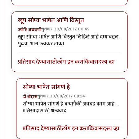
खूप सोप्या भाषेत आणि विस्तृत
बुधवार, 30/08/2017 00:49
ज्योति अळवणी
खूप सोप्या भाषेत आणि विस्तृत लिहिलं आहे दम्याबद्दल.
पुढचा भाग लवकर टाका
प्रतिसाद देण्यासाठी
लॉग इन करा
किंवा
सदस्य व्हा
सोप्या भाषेत सांगणं हे
बुधवार, 30/08/2017 09:54
डॉ श्रीहास
In reply to
खूप सोप्या भाषेत आणि विस्तृत
by
ज्योति अळवण
सोप्या भाषेत सांगणं हे बऱ्यापैकी अवघड काम आहे.....
प्रतिसादासाठी धन्यवाद
प्रतिसाद देण्यासाठी
लॉग इन करा
किंवा
सदस्य व्हा