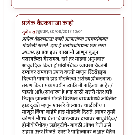
प्रत्येक वैद्यकशाखा काही
बुधवार, 30/08/2017 10:01
सुबोध खरे
In reply to
तुम्ही तुमच्या
by
कंजूस
प्रत्येक वैद्यकशाखा काही आजारांच्या उपचारांबाबत
गंडलेली असते. दमा हे अलोपथीमधला एक असा
आजार.
हा एक इतर शाखांनी जाणून बुजून
पसरवलेला गैरसमज.
खरं तर माझ्या अनुभवात
आयुर्वेदिक किंवा होमीयोपॅथीक व्यावसायिकांनी
दम्यावर रामबाण उपाय करतो म्हणून स्टिरॉइड्स
दिल्याने पायाचे हाड मोडलेल्या असंख्य(शेकड्यात)
तरुण किंवा मध्यमवयीन व्यक्ती मी पाहिल्या आहेत/
पाहतो आहे.(साधारण हे हाड साठी सत्तरी नंतर हाडे
ठिसूळ झाल्याने मोडते विशेषतः बायकांमध्ये जांघेतील
हाड दुखते म्हणून एक्स रे केल्यावर चाळीशीच्या
माणूस किंवा बाईचे हाड मोडलेले दिसते. त्यावर तुम्ही
कोणते औषध घेता विचारल्यावर दम्यावर आयुर्वेदिक/
होमीयोपॅथीक/ जडीबुटीचे- गावठी औषध घेतो असे
सहसा उत्तर मिळते. एक्स रे पाहिल्यावर लक्षात येतेच