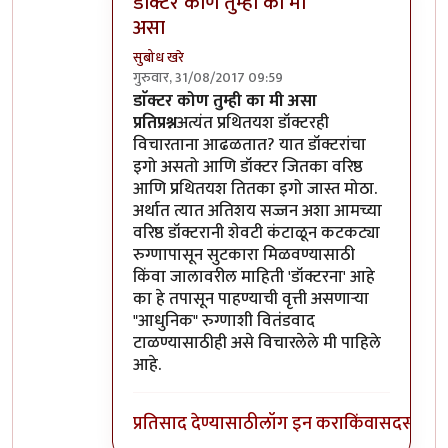
डाॅक्टर कोण तुम्ही का मी
असा
सुबोध खरे
गुरुवार, 31/08/2017 09:59
In reply to
दुर्दैवाने खऱ्या गुरूंपेक्षा
by
सुबोध खरे
डाॅक्टर कोण तुम्ही का मी असा
प्रतिप्रश्न
अत्यंत प्रथितयश डॉक्टरही
विचारताना आढळतात? यात डॉक्टरांचा
इगो असतो आणि डॉक्टर जितका वरिष्ठ
आणि प्रथितयश तितका इगो जास्त मोठा.
अर्थात त्यात अतिशय सज्जन अशा आमच्या
वरिष्ठ डॉक्टरानी शेवटी कंटाळून कटकट्या
रुग्णापासून सुटकारा मिळवण्यासाठी
किंवा जालावरील माहिती 'डॉक्टरना' आहे
का हे तपासून पाहण्याची वृत्ती असणाऱ्या
"आधुनिक" रुग्णाशी वितंडवाद
टाळण्यासाठीही असे विचारलेले मी पाहिले
आहे.
प्रतिसाद देण्यासाठी
लॉग इन करा
किंवा
सदस्य व्हा