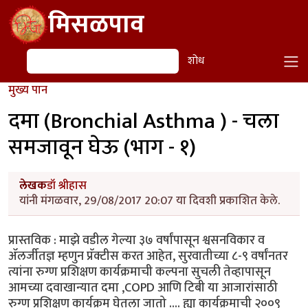
Skip to main content
मिसळपाव
शोध
शोध
मुख्य पान
दमा (Bronchial Asthma ) - चला
समजावून घेऊ (भाग - १)
लेखक
डॉ श्रीहास
यांनी मंगळवार, 29/08/2017 20:07 या दिवशी प्रकाशित केले.
प्रास्तविक : माझे वडील गेल्या ३७ वर्षांपासून श्वसनविकार व
ॲलर्जीतज्ञ म्हणुन प्रॅक्टीस करत आहेत, सुरवातीच्या ८-९ वर्षांनतर
त्यांना रुग्ण प्रशिक्षण कार्यक्रमाची कल्पना सुचली तेव्हापासून
आमच्या दवाखान्यात दमा ,COPD आणि टिबी या आजारांसाठी
रुग्ण प्रशिक्षण कार्यक्रम घेतला जातो .... ह्या कार्यक्रमाची २००९