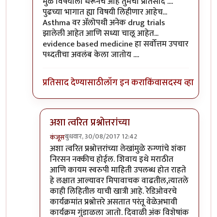
In reply to
प्रत्येक वैद्यकशाखा काही
by
सुबोध खरे
मुळ विषयाला धरूनच आहे तुमचा प्रतिसाद ....
पुढच्या भागात ह्या विषयी लिहीणार आहेच...
Asthma वर ॲलोपथी अनेक drug trials
झालेली आहेत आणि सध्या चालू आहेत...
evidence based medicine हा सर्वोत्तम उपचार
पध्दतीचा अवलंब केला जातोय ....
प्रतिसाद देण्यासाठी
लॉग इन करा
किंवा
सदस्य व्हा
अशा त्वरित प्रश्नोत्तरांच्या
बुधवार, 30/08/2017 12:42
कंजूस
In reply to
मुळ विषयाला धरूनच आहे तुमचा
by
डॉ श्री
अशा त्वरित प्रश्नोत्तरांच्या लेखांमुळे रुग्णांचे शंका
निरसन नक्कीच होईल. शिवाय इथे मराठीत
आणि कायम स्वरुपी माहिती उपलब्ध होत राहते
हे लक्षात आल्यावर मिपावाचक वाढतील,त्यातले
काही लिहितील याची खात्री आहे. रेडिओवरचे
कार्यक्रमांत प्रश्नोत्तरे असतात परंतू वेळेअभावी
कार्यक्रम गुंडाळला जातो. दिवाळी अंक विशेषांक