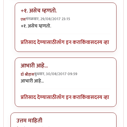
+१. असेच म्हणतो.
मंगळवार, 29/08/2017 23:15
एस
In reply to
उत्तम माहिती
by
स्थितप्रज्ञ
+१. असेच म्हणतो.
प्रतिसाद देण्यासाठी
लॉग इन करा
किंवा
सदस्य व्हा
आभारी आहे...
बुधवार, 30/08/2017 09:59
डॉ श्रीहास
In reply to
उत्तम माहिती
by
स्थितप्रज्ञ
आभारी आहे...
प्रतिसाद देण्यासाठी
लॉग इन करा
किंवा
सदस्य व्हा
उत्तम माहिती