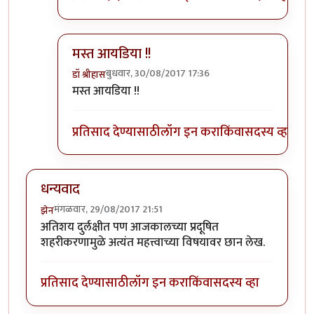
मस्त आयडिया !!
बुधवार, 30/08/2017 17:36
डॉ श्रीहास
In reply to
हो, नक्की!
by
पैसा
मस्त आयडिया !!
प्रतिसाद देण्यासाठी
लॉग इन करा
किंवा
सदस्य व्हा
धन्यवाद
मंगळवार, 29/08/2017 21:51
झेन
अतिशय दुर्लक्षीत पण आजकालच्या प्रदूषित
शहरीकरणामुळे अत्यंत महत्त्वाच्या विषयावर छान लेख.
प्रतिसाद देण्यासाठी
लॉग इन करा
किंवा
सदस्य व्हा