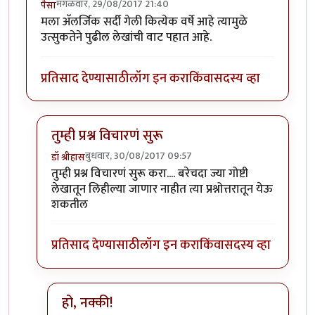
मंगळवार, 29/08/2017 21:40
पैसा
मला अ‍ॅलर्जिक सर्दी गेली कित्येक वर्षे आहे त्यामुळे
उत्सुकतेने पुढील लेखांची वाट पहात आहे.
प्रतिसाद देण्यासाठी
लॉग इन करा
किंवा
सदस्य व्हा
तुम्ही प्रश्न विचारणं सुरू
बुधवार, 30/08/2017 09:57
डॉ श्रीहास
In reply to
उत्तम माहिती
by
पैसा
तुम्ही प्रश्न विचारणं सुरू करा.... बरेचदा ज्या गोष्टी
लेखातून लिहील्या जाणार नाहीत त्या प्रश्नोत्तरातून येऊ
शकतील
प्रतिसाद देण्यासाठी
लॉग इन करा
किंवा
सदस्य व्हा
हो, नक्की!