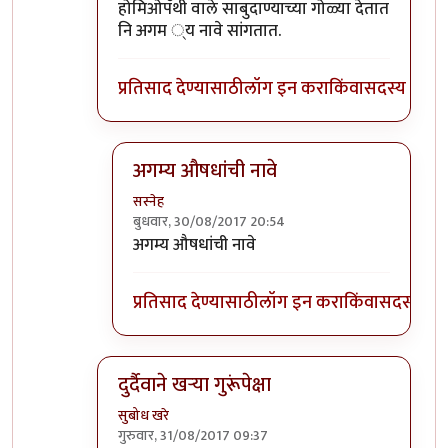
In reply to
सोप्पा उपाय....
by
डॉ श्रीहास
होमिओपॅथी वाले साबुदाण्याच्या गोळ्या देतात
नि अगम ्य नावे सांगतात.
प्रतिसाद देण्यासाठी
लॉग इन करा
किंवा
सदस्य व्हा
अगम्य औषधांची नावे
सस्नेह
बुधवार, 30/08/2017 20:54
In reply to
होमिओपॅथी वाले साबुदाण्याच्या
by
सस्
अगम्य औषधांची नावे
प्रतिसाद देण्यासाठी
लॉग इन करा
किंवा
सदस्य व्हा
दुर्दैवाने खऱ्या गुरूंपेक्षा
सुबोध खरे
गुरुवार, 31/08/2017 09:37