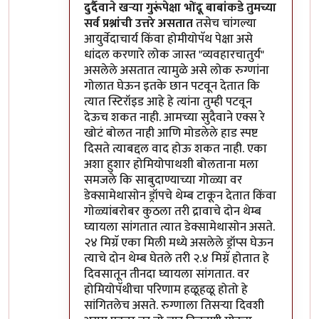
In reply to
सोप्पा उपाय....
by
डॉ श्रीहास
दुर्दैवाने खऱ्या गुरूंपेक्षा भोंदू बाबांकडे तुमच्या
सर्व प्रश्नांची उत्तरे असतात
तसेच चांगल्या
आयुर्वेदाचार्य किंवा होमीयोपॅथ पेक्षा असे
धांदल करणारे लोक जास्त "व्यवहारचातुर्य"
असलेले असतात त्यामुळे असे लोक रुग्णांना
गोलात घेऊन इतके छान पटवून देतात कि
त्यात स्टिरॉइड आहे हे त्यांना तुम्ही पटवून
देऊच शकत नाही. आमच्या सुदैवाने एक्स रे
खोटं बोलत नाही आणि मोडलेले हाड स्पष्ट
दिसते त्याबद्दल वाद होऊ शकत नाही. एका
अशा हुशार होमियोपाथशी बोलताना मला
समजले कि साबुदाण्याच्या गोळ्या वर
डेक्सामेथासोन ड्रॉपचे थेम्ब टाकून देतात किंवा
गोळ्यांबरोबर कुठला तरी द्रावाचे दोन थेम्ब
घ्यायला सांगतात त्यात डेक्सामेथासोन असते.
२४ मिग्रॅ एका मिली मध्ये असलेले ड्रॉप्स घेऊन
त्याचे दोन थेम्ब घेतले तरी २.४ मिग्रॅ होतात हे
दिवसातून तीनदा घ्यायला सांगतात. वर
होमियोपॅथीचा परिणाम हळूहळू होतो हे
सांगितलेच असते. रुग्णाला तिसऱ्या दिवशी