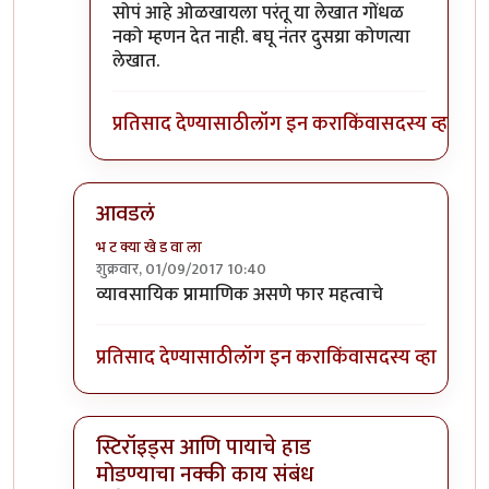
In reply to
))))) लक्षात ठेवा -- इतर
by
सस्नेह
सोपं आहे ओळखायला परंतू या लेखात गोंधळ
नको म्हणन देत नाही. बघू नंतर दुसय्रा कोणत्या
लेखात.
प्रतिसाद देण्यासाठी
लॉग इन करा
किंवा
सदस्य व्हा
आवडलं
भ ट क्या खे ड वा ला
शुक्रवार, 01/09/2017 10:40
In reply to
प्रत्येक वैद्यकशाखा काही
by
सुबोध खरे
व्यावसायिक प्रामाणिक असणे फार महत्वाचे
प्रतिसाद देण्यासाठी
लॉग इन करा
किंवा
सदस्य व्हा
स्टिरॉइड्स आणि पायाचे हाड
मोडण्याचा नक्की काय संबंध