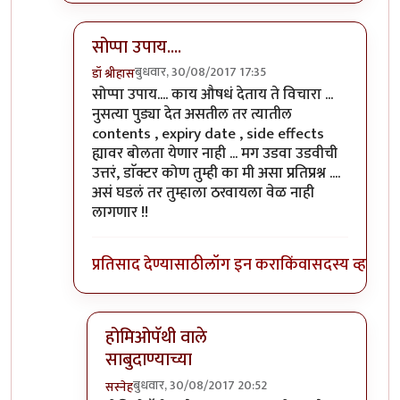
सोप्पा उपाय....
बुधवार, 30/08/2017 17:35
डॉ श्रीहास
In reply to
))))) लक्षात ठेवा -- इतर
by
सस्नेह
सोप्पा उपाय.... काय औषधं देताय ते विचारा ...
नुसत्या पुड्या देत असतील तर त्यातील
contents , expiry date , side effects
ह्यावर बोलता येणार नाही ... मग उडवा उडवीची
उत्तरं, डाॅक्टर कोण तुम्ही का मी असा प्रतिप्रश्न ....
असं घडलं तर तुम्हाला ठरवायला वेळ नाही
लागणार !!
प्रतिसाद देण्यासाठी
लॉग इन करा
किंवा
सदस्य व्हा
होमिओपॅथी वाले
साबुदाण्याच्या
बुधवार, 30/08/2017 20:52
सस्नेह