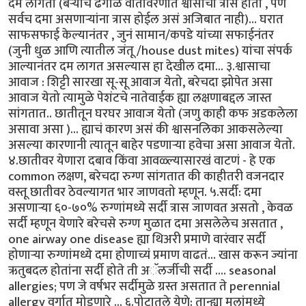
दम लागतो (बऱ्याच ढगाळ वातावरणात श्वासाचा त्रास होतो , पण
सर्वच दमा असणाऱ्यांना त्रास होईल असं अजिबात नाही)... घरात
साफसफाई केल्यानंतर , जुनं सामान/कपडे यांच्या सफाईनंतर
(जुनी धुळ आणि त्यातील जंतू /house dust mites) यांचा संपर्क
आल्यानंतर दम लागत असल्यास हा देखील दमा... ३.श्वासाचा
आवाज : शिट्टी सारखा सू-सू आवाज येतो, बरेचदा झोपेत असा
आवाज येतो त्यामुळे पेशंटचे नातेवाईक ह्या लक्षणाबद्दल जास्त
सांगतात.. छातीतून घरघर आवाज येतो (जणु काही कफ अडकलेला
असावा असा )... ह्याचं कारण असं की श्वासनलिका आकसलेल्या
असल्या कारणानी त्यातून बाहेर पडणाऱ्या हवेचा असा आवाज येतो.
४.छातीवर येणारा दबाव किंवा आवळ्ल्यासारखं वाटणं - हे एक
common लक्षण, बरेचदा रुग्ण सांगतात की काहीतरी वजनदार
वस्तू छातीवर ठेवल्यागत भार जाणवतो म्हणून. ५.सर्दी: दमा
असणाऱ्या ६०-७०% रुग्णांमध्ये सर्दी त्रास जाणवत असतो , केवळ
सर्दी म्हणून येणारे बरेचसे रुग्ण मुळात दमा असलेलेच असतात ,
one airway one disease ह्या थिअरी प्रमाणे वारंवार सर्दी
होणाऱ्या रुग्णांमध्ये दमा होणाच्यं प्रमाण वाढतं... खास करून ज्यांना
ऋतुबदल होतांना सर्दी होते ती अॅलर्जीची सर्दी .... seasonal
allergies; पण जे वर्षभर सर्दीमुळे ग्रस्त असतात ते perennial
allergy वर्गात मोडणारे ... ६.पोटातले येणे: तान्ह्या मुलांमध्ये