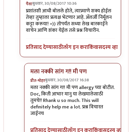
बुधवार, 30/08/2017 10:36
पैसा
In reply to
तुम्ही प्रश्न विचारणं सुरू
by
डॉ श्रीहास
प्रशांतशी आधी बोलले होते, त्याप्र्माणे शक्य होईल
तेव्हा तुम्हाला प्रत्यक्ष भेटणार आहे. अ‍ॅलर्जी निर्मूलन
कट्टा करूया! =)) तोपर्यंत सध्या लेख बारकाईने
वाचेन आणि शंका येईल तसे प्रश्न विचारीन.
प्रतिसाद देण्यासाठी
लॉग इन करा
किंवा
सदस्य व्हा
मला नक्की सांग ग!! मी पण
बुधवार, 30/08/2017 16:38
प्रीत-मोहर
In reply to
हो, नक्की!
by
पैसा
मला नक्की सांग ग!! मी पण allergy च्या बोटीत.
Doc, किती आभार मानु या लेखमालेसाठी
तुमचे!! Rhank u so much. This will
definitely help me a lot. प्रश्न विचारत
जाईनच
प्रतिसाद देण्यासाठी
लॉग इन करा
किंवा
सदस्य व्हा