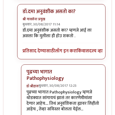
डॉ.दमा अनुवंशीक असतो का?
श्री गावसेना प्रमुख
बुधवार, 30/08/2017 11:14
In reply to
तुमच्या प्रश्नातच उत्तर आहे..
by
डॉ श्रीहास
डॉ.दमा अनुवंशीक असतो का? म्हणजे आई ला
असला कि मुलीला ही होउ शकतो .
प्रतिसाद देण्यासाठी
लॉग इन करा
किंवा
सदस्य व्हा
पुढच्या भागात
Pathophysiology
बुधवार, 30/08/2017 12:23
डॉ श्रीहास
In reply to
डॉ.दमा अनुवंशीक असतो का?
by
श्री गावसेन
पुढच्या भागात Pathophysiology म्हणजे
थोडक्यात सांगायचं झालं तर कारणेमीमांसा
देणार आहेच.... तिथं अनुवंशिकता ह्यावर लिहीतो
आहेच , तेव्हा सविस्तर बोलता येईल...