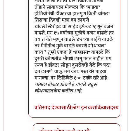
अराम पडला तर तो चार ठिकाणी मोठ्या
तोंडाने सांगायला मोकळा कि "माझ्या"
होमियोपॅथी डॉक्टरचा हातगुण किती चांगला
तिसऱ्या दिवशी मला दम लागणे
थांबले.स्टिरॉइड चा साईड इफेक्ट म्हणून वजन
वाढते. मग १५ वर्षाच्या मुलीचे वजन वाढले तर
वयात येते म्हणून वाढले ४५ च्या बाईचे वाढले
तर मेनोपॉज मुळे वाढले कारणे शोधायला
काय ? तुम्ही एकदा हे
"ब्रम्हास्त्र"
वापरले कि
दुसरी कोणतीच औषधे लागू पडत नाहीत. मग
रुग्ण हे डॉक्टर सोडून दुसरीकडे गेले कि परत
दम लागणे चालू. मग काय परत येरे माझ्या
मागल्या. वर लिहिलेले १०० टक्के खरे आहे.
चांगला डॉक्टर शोधणे हे चांगले सद्गुरू
शोधण्याइतकेच कठीण आहे.
प्रतिसाद देण्यासाठी
लॉग इन करा
किंवा
सदस्य व्हा