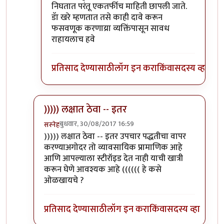
निघतात परंतू एकतर्फीच माहिती छापली जाते.
डॅा खरे म्हणतात तसे काही दावे करून
फसवणूक करणाय्रा व्यक्तिंपासून सावध
राहायलाच हवे
प्रतिसाद देण्यासाठी
लॉग इन करा
किंवा
सदस्य व्हा
))))) लक्षात ठेवा -- इतर
बुधवार, 30/08/2017 16:59
सस्नेह
In reply to
प्रत्येक वैद्यकशाखा काही
by
सुबोध खरे
))))) लक्षात ठेवा -- इतर उपचार पद्धतीचा वापर
करण्याअगोदर तो व्यावसायिक प्रामाणिक आहे
आणि आपल्याला स्टीरॉइड देत नाही याची खात्री
करून घेणे आवश्यक आहे (((((( हे कसे
ओळखायचे ?
प्रतिसाद देण्यासाठी
लॉग इन करा
किंवा
सदस्य व्हा