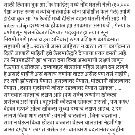
साली लिमका बुक आॅफ रेकाॅर्डस् मध्ये नोंद घेतली गेली (१०,०००
पेक्षा जास्त रुग्ण व त्यांचे नातेवाईक यांना प्रशिक्षीत केलं गेलं) आणि
इंडिया बुक आॅफ रेकाॅर्ड मध्ये देखिल दखल घेतली गेली आहे. मी
internship दरम्यान काहीकाळ ह्या उपक्रमात असायचो , गेल्या ७
वर्षांपासून श्वसनविकार विषयात पदव्युत्तर झाल्यापासून
नियमीतपणे (१ला व ३रा शनिवार) रुग्ण प्रशिक्षण कार्यक्रमात
सहभागी आहे... स्वत:ची जास्त जाहिरात न करता त्याच कार्यक्रमात
दिली जाणारी माहिती इथे लेखमालेद्वारे देण्याचा प्रयत्न करतो आहे..
तर मित्रमंडळींनो ह्या भागात दमा किंवा अस्थमाची लक्षणं जाणून
घेऊयात १.खोकला : दम्याबद्दल बोलतांना पहिलं लक्षण दम लागणे
हे असलं पाहीजे असं बऱ्याच जणांना वाटत असेल पण तसं नाहीये ;
तर रात्री झोपतांना येणारा ,हसल्यावर येणारा, मोठ्यानी बोलल्यावर
येणारा , लहान मुलांमध्ये जोरात रडल्यावर येणारा खोकला .....
सगळ्यात महत्वाचं लक्षण आहे (पण सर्वच रुग्णांना खोकला
असेलच असं नाही ).बहूतांशी कोरडाच खोकला असतो , पण कफ/
बेडका म्हणजे ओला खोकला सुध्दा दम्याचं लक्षण आहेच. २.दम
लागणे किंवा धाप लागणे : वेगानी चालतांना , जिना चढतांना ,
सामान घेऊन किंवा छोट्या बाळाला घेऊन चालतांना नेहमीपेक्षा
जास्त दम/धाप लागत असेल तर ; वातावरण बदलानंतर काहीना