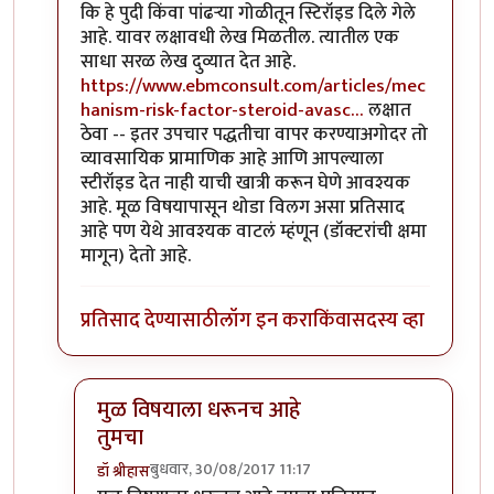
कि हे पुदी किंवा पांढऱ्या गोळीतून स्टिरॉइड दिले गेले
आहे. यावर लक्षावधी लेख मिळतील. त्यातील एक
साधा सरळ लेख दुव्यात देत आहे.
https://www.ebmconsult.com/articles/mec
hanism-risk-factor-steroid-avasc…
लक्षात
ठेवा -- इतर उपचार पद्धतीचा वापर करण्याअगोदर तो
व्यावसायिक प्रामाणिक आहे आणि आपल्याला
स्टीरॉइड देत नाही याची खात्री करून घेणे आवश्यक
आहे. मूळ विषयापासून थोडा विलग असा प्रतिसाद
आहे पण येथे आवश्यक वाटलं म्हंणून (डॉक्टरांची क्षमा
मागून) देतो आहे.
प्रतिसाद देण्यासाठी
लॉग इन करा
किंवा
सदस्य व्हा
मुळ विषयाला धरूनच आहे
तुमचा
बुधवार, 30/08/2017 11:17
डॉ श्रीहास