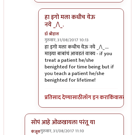
हा इगो मला कधीच येऊ
नये _/\_.
डॉ श्रीहास
गुरुवार, 31/08/2017 10:13
In reply to
डाॅक्टर कोण तुम्ही का मी असा
by
सु
हा इगो मला कधीच येऊ नये _/\_....
माझ्या बाबांचं आवडतं वाक्य -
if you
treat a patient he/she
benighted for time being but if
you teach a patient he/she
benighted for lifetime!
प्रतिसाद देण्यासाठी
लॉग इन करा
किंवा
सदस्य व्
सोपं आहे ओळखायला परंतू या
गुरुवार, 31/08/2017 11:10
कंजूस