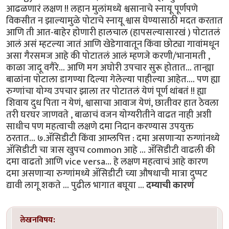
आढळणारं लक्षण !! लहान मुलांमध्ये श्वसानाचे स्नायू पूर्णपणे
विकसीत न झाल्यामुळे पोटाचे स्नायू श्वास घेण्यासाठी मदत करतात
आणि ती आत-बाहेर होणारी हालचाल (हापसल्यासारखं ) पोटातलं
आलं असं म्हटल्या जातं आणि खेडेगावातून किंवा छोट्या गावांमधून
असा गैरसमज आहे की पोटातलं आलं म्हणजे करणी/भानामती ,
काळा जादू वगैरे... आणि मग अघोरी उपचार सुरू होतात... तान्ह्या
बाळांना पोटाला डागण्या दिल्या गेलेल्या पाहील्या आहेत.... पण ह्या
रुग्णांचा योग्य उपचार झाला तर पोटातलं येणं पूर्ण थांबतं !! ह्या
शिवाय दुध पिता न येणं, श्वासाचा आवाज येणं, छातीवर हात ठेवला
तरी घरघर जाणवते , बाळाचं वजन योग्यरीतीने वाढत नाही अशी
साधीच पण महत्वाची लक्षणे दमा निदान करण्यास उपयुक्त
ठरतात... ७.ॲसिडीटी किंवा आम्लपित्त : दमा असणाऱ्या रुग्णांनध्ये
ॲसिडीटी चा त्रास खुपच common आहे ... ॲसिडीटी वाढली की
दमा वाढतो आणि vice versa... हे लक्षण महत्वाचं आहे कारण
दमा असणाऱ्या रुग्णांमध्ये ॲसिडीटी च्या औषधाची मात्रा दुप्पट
द्यावी लागू शकते ... पुढील भागात बघूया ...
दम्याची कारणं
लेखनविषय: