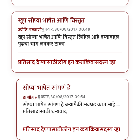
खूप सोप्या भाषेत आणि विस्तृत
बुधवार, 30/08/2017 00:49
ज्योति अळवणी
खूप सोप्या भाषेत आणि विस्तृत लिहिलं आहे दम्याबद्दल.
पुढचा भाग लवकर टाका
प्रतिसाद देण्यासाठी
लॉग इन करा
किंवा
सदस्य व्हा
सोप्या भाषेत सांगणं हे
बुधवार, 30/08/2017 09:54
डॉ श्रीहास
In reply to
खूप सोप्या भाषेत आणि विस्तृत
by
ज्योति अळवण
सोप्या भाषेत सांगणं हे बऱ्यापैकी अवघड काम आहे.....
प्रतिसादासाठी धन्यवाद
प्रतिसाद देण्यासाठी
लॉग इन करा
किंवा
सदस्य व्हा