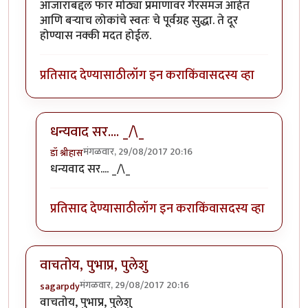
आजाराबद्दल फार मोठ्या प्रमाणावर गैरसमज आहेत
आणि बऱ्याच लोकांचे स्वतः चे पूर्वग्रह सुद्धा. ते दूर
होण्यास नक्की मदत होईल.
प्रतिसाद देण्यासाठी
लॉग इन करा
किंवा
सदस्य व्हा
धन्यवाद सर.... _/\_
मंगळवार, 29/08/2017 20:16
डॉ श्रीहास
In reply to
उत्तम लेख मालिका..
by
सुबोध खरे
धन्यवाद सर.... _/\_
प्रतिसाद देण्यासाठी
लॉग इन करा
किंवा
सदस्य व्हा
वाचतोय, पुभाप्र, पुलेशु
मंगळवार, 29/08/2017 20:16
sagarpdy
वाचतोय, पुभाप्र, पुलेशु