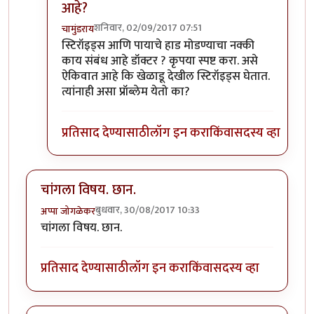
आहे?
शनिवार, 02/09/2017 07:51
चामुंडराय
In reply to
प्रत्येक वैद्यकशाखा काही
by
सुबोध खरे
स्टिरॉइड्स आणि पायाचे हाड मोडण्याचा नक्की
काय संबंध आहे डॉक्टर ? कृपया स्पष्ट करा. असे
ऐकिवात आहे कि खेळाडू देखील स्टिरॉइड्स घेतात.
त्यांनाही असा प्रॉब्लेम येतो का?
प्रतिसाद देण्यासाठी
लॉग इन करा
किंवा
सदस्य व्हा
चांगला विषय. छान.
बुधवार, 30/08/2017 10:33
अप्पा जोगळेकर
चांगला विषय. छान.
प्रतिसाद देण्यासाठी
लॉग इन करा
किंवा
सदस्य व्हा