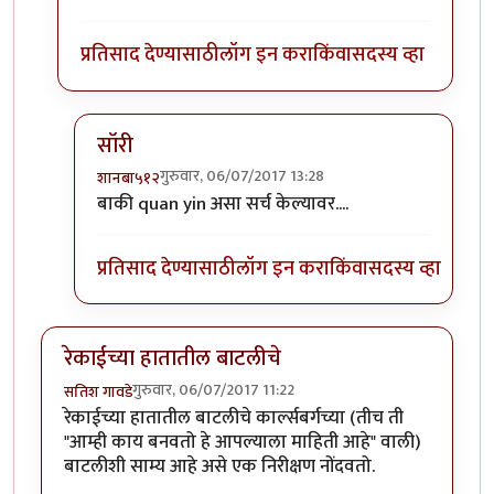
प्रतिसाद देण्यासाठी
लॉग इन करा
किंवा
सदस्य व्हा
सॉरी
गुरुवार, 06/07/2017 13:28
शानबा५१२
In reply to
Quan Yin, the great goddess
by
शानबा
बाकी quan yin असा सर्च केल्यावर....
प्रतिसाद देण्यासाठी
लॉग इन करा
किंवा
सदस्य व्हा
रेकाईच्या हातातील बाटलीचे
गुरुवार, 06/07/2017 11:22
सतिश गावडे
रेकाईच्या हातातील बाटलीचे कार्ल्सबर्गच्या (तीच ती
"आम्ही काय बनवतो हे आपल्याला माहिती आहे" वाली)
बाटलीशी साम्य आहे असे एक निरीक्षण नोंदवतो.