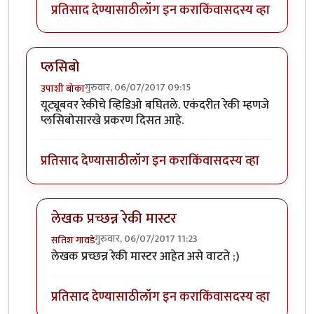
प्रतिसाद देण्यासाठी
लॉग इन करा
किंवा
सदस्य व्हा
प्लसिबो
गुरुवार, 06/07/2017 09:15
उपाशी बोका
यूट्यूबवर रेकीचे व्हिडिओ बघितले. एकंदरीत रेकी म्हणजे
प्लसिबोसारखे प्रकरण दिसत आहे.
प्रतिसाद देण्यासाठी
लॉग इन करा
किंवा
सदस्य व्हा
लेखक प्रच्छन्न रेकी मास्टर
गुरुवार, 06/07/2017 11:23
सतिश गावडे
In reply to
प्लसिबो
by
उपाशी बोका
लेखक प्रच्छन्न रेकी मास्टर आहेत असे वाटते ;)
प्रतिसाद देण्यासाठी
लॉग इन करा
किंवा
सदस्य व्हा