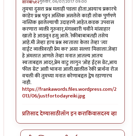
गुरुवार, 06/07/2017 09:00
शानबा५१२
In reply to
ऐकलं आहे हे रेकी प्रकरण. पण
by
ज्योति अळवणी
तुमचा दुसरा प्रश्न मलाही पडला होता.अश्याच प्रकारचे
काहेए प्रश्न पडुन अस्तिक असलेले काही लोक पुर्णपणे
नास्तिक झालेल्याची उदाहरणे आहेत.कडक उपवास
करणारा व्यक्ती गुरुवार्,मंगळ्वारी चवीने मांसाहार
खातो हे आठवुन हसु आले. रेकीबाबाबतही तसेच
आहे.मी जेव्हा हाच प्रश्न स्वःताला केला तेव्हा 'त्या
वाईट व्यक्तीवरही प्रेम कर' असा सल्ला मिळाला.जेव्हा
हे अंमलात आणले तेव्हा मनात आतल्य आतच
स्वःताबद्दल आदर्,प्रेम वाटु लागुन 'ओह ईट्स ग्रेट,आय
फील ग्रेट' अशी भावना आली.खालील रेकी प्रार्थना रोज
वचली की तुमच्या मनात कोणाबद्दल द्वेष रहाणारच
नाही.
https://frankawords.files.wordpress.com/2
013/06/justfortodayreiki.jpg
प्रतिसाद देण्यासाठी
लॉग इन करा
किंवा
सदस्य व्हा