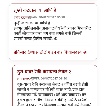
तुम्ही कट्याला या आणि हे
गुरुवार, 06/07/2017 05:38
प्रमोद देर्देकर
तुम्ही कट्याला या आणि हे
अदभुत्,अविश्वसनीय्,अनाकलनीय रेकी प्रकार मिपावरील
काही लोकांवर करा. मग बघा सगळे कसे जिलबी
सारखी सरळ होतील सगळी. :D
प्रतिसाद देण्यासाठी
लॉग इन करा
किंवा
सदस्य व्हा
दुस-यावर रेकी करायला लेवल २
गुरुवार, 06/07/2017 08:50
शानबा५१२
In reply to
तुम्ही कट्याला या आणि हे
by
प्रमोद देर्देकर
दुस-यावर रेकी करायला लेवल २ कींवा वरची डीग्री
लागते व माणसांवर मी रेकी करत नाही. एक हात
डोळ्यांच्या मधे कपाळावर (थर्ड आय चक्रावर) वर
दुसरा हात छातीचा पिंजरा व बेंबी ह्यांमधे ठेउन रेकी
दील्याने (स्वःताल) विलक्षण अनुभव येतो.असे केल्याने