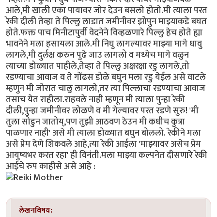
आले,मी खाली एका पायावर जोर देउन बसलो होतो.मी त्याला परत
रेकी दीली तेव्हा ते पिल्लु लाडात जमीनीवर झोपुन माझ्याकडे बघत
होते.फक्त पाच मिनीटापुर्वी वेदनेने विव्हळणारे पिल्लु हेच होते ह्या
भावनेने मला हसायला आले.मी निघु लागल्यावर माझ्या मागे धावु
लागले,मी दुर्लक्ष करुन पुढे जाउ लागलो व मध्येच मागे वळुन
त्याच्या डोळ्यात पाहीले,तेव्हा ते पिल्लु अक्षरक्षा रडु लागले,तो
रडण्याचा आवाज व ते गोंढस डोळे बघुन मला रडु येईल असे वाटले
म्हणुन मी जोरात चालु लागलो,तर त्या पिल्लाचा रडण्याचा आवाज
तसाच येत राहीला.राहवले नाही म्हणून मी त्याला पुन्हा रेकी
दीली,पुन्हा जमीनीवर लोळणे व मी गेल्यावर परत रडणे सुरु! 'मी
तुला सोडुन जातोय्,पण तुझी आठवण ठेउन मी कधीच कुत्रा
पाळणार नाही' असे मी त्याला डोळ्यात बघुन बोललो. रेकीने मला
असे प्रेम देणे शिकवले आहे,त्या रेकी आईला 'माझ्यावर असेच प्रेम
आयुष्यभर करत रहा' ही विनंती.मला माझ्या कल्पनेत दीसणारे रेकी
आईचे रुप काहीसे असे आहे :
लेखनविषय: