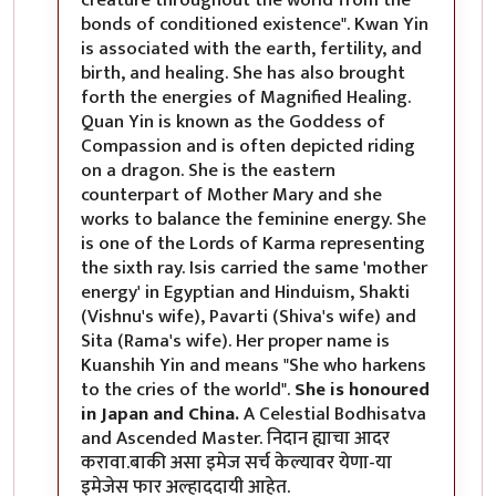
bonds of conditioned existence". Kwan Yin
is associated with the earth, fertility, and
birth, and healing. She has also brought
forth the energies of Magnified Healing.
Quan Yin is known as the Goddess of
Compassion and is often depicted riding
on a dragon. She is the eastern
counterpart of Mother Mary and she
works to balance the feminine energy. She
is one of the Lords of Karma representing
the sixth ray. Isis carried the same 'mother
energy' in Egyptian and Hinduism, Shakti
(Vishnu's wife), Pavarti (Shiva's wife) and
Sita (Rama's wife). Her proper name is
Kuanshih Yin and means "She who harkens
to the cries of the world".
She is honoured
in Japan and China.
A Celestial Bodhisatva
and Ascended Master. निदान ह्याचा आदर
करावा.बाकी असा इमेज सर्च केल्यावर येणा-या
इमेजेस फार अल्हाददायी आहेत.