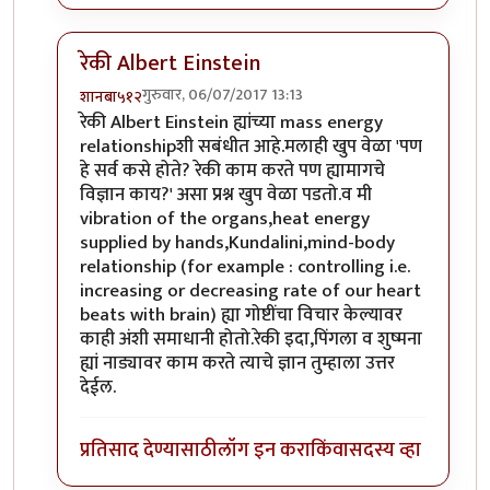
रेकी Albert Einstein
गुरुवार, 06/07/2017 13:13
शानबा५१२
In reply to
प्लसिबो
by
उपाशी बोका
रेकी Albert Einstein ह्यांच्या mass energy
relationshipशी सबंधीत आहे.मलाही खुप वेळा 'पण
हे सर्व कसे होते? रेकी काम करते पण ह्यामागचे
विज्ञान काय?' असा प्रश्न खुप वेळा पडतो.व मी
vibration of the organs,heat energy
supplied by hands,Kundalini,mind-body
relationship (for example : controlling i.e.
increasing or decreasing rate of our heart
beats with brain) ह्या गोष्टींचा विचार केल्यावर
काही अंशी समाधानी होतो.रेकी इदा,पिंगला व शुष्मना
ह्यां नाड्यावर काम करते त्याचे ज्ञान तुम्हाला उत्तर
देईल.
प्रतिसाद देण्यासाठी
लॉग इन करा
किंवा
सदस्य व्हा