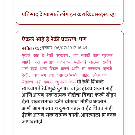
प्रतिसाद देण्यासाठी
लॉग इन करा
किंवा
सदस्य व्हा
ऐकलं आहे हे रेकी प्रकरण. पण
गुरुवार, 06/07/2017 16:45
कविता१९७८
In reply to
ऐकलं आहे हे रेकी प्रकरण. पण
by
ज्योति अळवणी
ऐकलं आहे हे रेकी प्रकरण. पण नक्की काय प्रकार
आहे? असं म्हणतात भावनांच्या पलीकडे जाऊन सर्वांचं
भलं व्हावं असा विचार करणं आणि तो प्रसवण म्हणजे
रेकी. पण मग त्या 'सगळ्यांमध्ये' वाईट लोक पण
मी रेकी शिकले
येतातच न? कृपया खुलासा करा
त्यांच्यामते रेकीमुळे कुणाचं वाईट होउच शकत नाही
आणि आपण नकारात्मक गोष्टींचा विचार करणे सोडुन
देतो. सकारात्मक उर्जेने चांगल्या गोष्टीच घडतात.
आणी आपण स्वत:च दुसर्‍याबद्दल वाईट चिंतत नाही
ईतके आपण सकारात्मक बनतो. आपल्याला हा बदल
जाणवतोही.