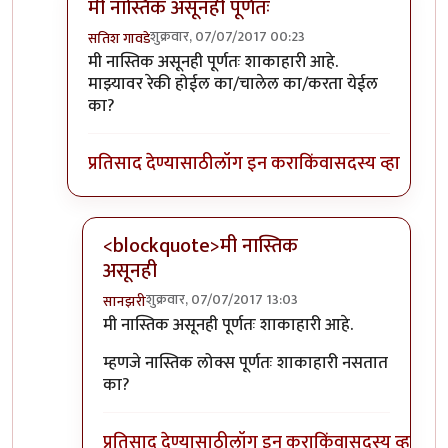
मी नास्तिक असूनही पूर्णतः
शुक्रवार, 07/07/2017 00:23
सतिश गावडे
In reply to
तुमचा दुसरा प्रश्न मलाही पडला
by
शानबा५१२
मी नास्तिक असूनही पूर्णतः शाकाहारी आहे.
माझ्यावर रेकी होईल का/चालेल का/करता येईल
का?
प्रतिसाद देण्यासाठी
लॉग इन करा
किंवा
सदस्य व्हा
<blockquote>मी नास्तिक
असूनही
शुक्रवार, 07/07/2017 13:03
सानझरी
In reply to
मी नास्तिक असूनही पूर्णतः
by
सतिश गावडे
मी नास्तिक असूनही पूर्णतः शाकाहारी आहे.
म्हणजे नास्तिक लोक्स पूर्णतः शाकाहारी नसतात
का?
प्रतिसाद देण्यासाठी
लॉग इन करा
किंवा
सदस्य व्हा