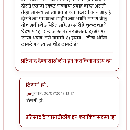
दीसते.एखादा स्वच्छ पाण्याचा प्रवाह वाहत असतो
तेव्हा आपल्याला त्या प्रवाहाच्या तळाशी काय आहे हे
दीसते.त्या पाण्याला रंगहीन ज्या अर्थाने आपण बोलु
तोच अर्थ इथे अभिप्रेत आहे. ३) सॉरी हे चुकलच.इथे
'देहभाषा' हा शब्द जास्त बरोबर असता. ४) अ‍ॅ? ५)
'सौम्य धडक' असे वाचावे. ६) ह्म्म्म्म.....'तीला थोडे
च
लागले पण त्याला
थोडं लागलं
हं!'
प्रतिसाद देण्यासाठी
लॉग इन करा
किंवा
सदस्य व्हा
ठिणगी हो..
गुरुवार, 06/07/2017 13:17
पुंबा
In reply to
१) ढींणगी...ओके सॉरी.
by
शानबा५१२
ठिणगी हो..
प्रतिसाद देण्यासाठी
लॉग इन करा
किंवा
सदस्य व्हा