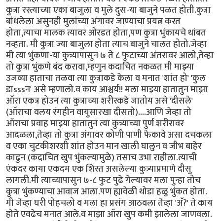
कुत्रा रस्त्याच्या एका बाजुला व मुले दुस-या बाजुने पळत होती.कुत्रा
बांधलेला असुनही मुलांच्या अंगावर जाण्याचा प्रयत्न करत
होता,त्याचा मालक त्यावर ओरडत होता,पण कुत्रा भुंकायचे थांबत
नव्हता. मी कुत्रा ज्या बाजुला होता त्याच बाजुने चालत होतो.जेव्हा
मी त्या भुंकणा-या कुत्र्यापासुन ७ ते ८ फुटाच्या अंतरावर आलो,तेव्हा
तो कुत्रा भुंकणे बंद करावा,म्हणुन कदाचित नकळत मी माझ्या
उजव्या हाताचा तळवा त्या कुत्राकडे केला व मनात 'शांत हो' 'कुल
डाsssन' असे म्हणालो.व काय आश्चर्य!! मला माझ्या हातातुन माझा
ऑरा एकत्र होउन त्या कुत्राच्या शरीरकडे जातोय असे 'दीसले'
(ऑराचा वलय रंगहीन वायुसारखा दीसतो)....आणि जेव्हा तो
ऑराचा प्रवाह माझ्या हातातुन त्या कुत्र्याच्या पुर्ण शरीरावर
आदळला,तेव्हा तो कुत्रा अंगावर कोणी पाणी फेकावे असा दचकला
व एका चुटकीशरशी शांत होउन मान खाली घालुन व जीभ बाहेर
काढुन (कदाचित खुप भुंकल्यामुळे) तसाच उभा राहीला.त्याची
एंकदर काया एकदम एक शिस्त असलेल्या कुत्र्याप्रमाणे दीसु
लागली.मी त्याच्यापासुन ७-८ फुट पुढे गेल्यावर मला पुन्हा तोच
कुत्रा भुंकण्याचा आवाज आला.पण ह्यावेळी थोडा हळु भुंकत होता.
मी जेव्हा घरी पोहचलो व मला हा प्रसंग आठवला तेव्हा 'अ‍ॅ?' ते काय
होते एवढेच मनात आले.व माझा ऑरा खुप कमी झालेला जाणवला.