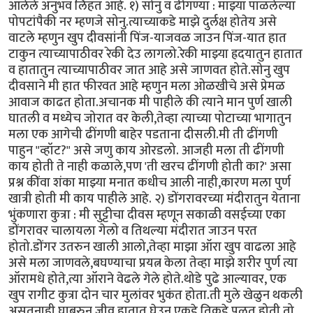
आलेले अनुभव लिहत आहे. १) सोनु व ढींगण्या : माझ्या पाळलेल्या
पोपटांपैकी नर म्हणजे सोनु.त्याच्याकडे माझे दुर्लक्ष होतेय असे
वाटले म्हणुन खुप दीवसांनी पिंज-याजवळ जाउन पिंज-यात हात
टाकुन त्याच्यापाठीवर रेकी देउ लागलो.रेकी माझ्या ह्रदयातुन हातात
व हातातुन त्याच्यापाठीवर जात आहे असे जाणवत होते.सोनु खुप
दीवसाने मी हात फीरवत आहे म्हणुन मला ओळखीचे असे प्रेमळ
आवाज काढत होता.अचानक मी पाहीले की त्याने मान पुर्ण खाली
घातली व मध्येच जोरात वर केली,तेव्हा त्याच्या पोटाच्या भागातुन
मला एक आगेची ढींगणी बाहेर पडताना दीसली.मी ती ढींगणी
पाहुन "व्हॉट?" असे जणु काय ओरडलो. आजही मला ती ढींगणी
काय होती ते नाही कळाले,पण 'ती खरच ढींगणी होती का?' असा
प्रश्न कींवा शंका माझ्या मनात कधीच आली नाही,कारण मला पुर्ण
खात्री होती मी काय पाहीले आहे. २) डोंगरावरच्या मंदीरातुन येताना
भुंकणारा कुत्रा : मी सुट्टीचा दीवस म्हणून सकाळी वसईच्या एका
डोंगरावर चालायला गेलो व तिथल्या मंदीरात जाउन परत
होतो.डोंगर उतरुन खाली आलो,तेव्हा माझा ऑरा खुप वाढला आहे
असे मला जाणवले,बघण्याचा प्रयत्न केला तेव्हा माझे शरीर पुर्ण त्या
ऑरामधे होते,त्या ऑराने वेढले गेले होते.थोडे पुढे आल्यावर, एक
खुप रागीट कुत्रा दोन चार मुलांवर भुकंत होता.ती मुले खेळुन थकली
असतनाही घाबरुन जीव हातात घेउन एकडे तिकडे पळत होती.तो