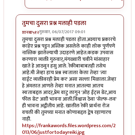
तुमचा दुसरा प्रश्न मलाही पडला
गुरुवार, 06/07/2017 09:01
शानबा५१२
In reply to
ऐकलं आहे हे रेकी प्रकरण. पण
by
ज्योति अळवणी
तुमचा दुसरा प्रश्न मलाही पडला होता.अश्याच प्रकारचे
काहेए प्रश्न पडुन अस्तिक असलेले काही लोक पुर्णपणे
नास्तिक झालेल्याची उदाहरणे आहेत.कडक उपवास
करणारा व्यक्ती गुरुवार्,मंगळ्वारी चवीने मांसाहार
खाते हे आठवुन हसु आले. रेकीबाबाबतही तसेच
आहे.मी जेव्हा हाच प्रश्न स्वःताला केला तेव्हा 'त्या
वाईट व्यक्तीवरही प्रेम कर' असा सल्ला मिळाला.जेव्हा
हे अंमलात आणले तेव्हा मनात आतल्या आतच
स्वःताबद्दल आदर्,प्रेम वाटु लागुन 'ओह ईट्स ग्रेट,आय
फील ग्रेट' अशी भावना आली.विश्वास ठेवा 'सेल्फ-लव'
ही भावना अद्वीतीय आहे. खालील रेकी प्रार्थना रोज
वचली की तुमच्या मनात कोणाबद्दल द्वेष रहाणारच
नाही.
https://frankawords.files.wordpress.com/2
013/06/justfortodayreiki.jpg