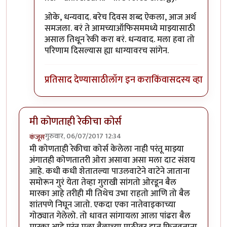
ओके, धन्यवाद. बरेच दिवस शब्द ऐकला, आज अर्थ
समजला. बरं ते आमच्याऑफिसममध्ये माझ्यासाठी
असाल तिथून रेकी करा बरं. धन्यवाद. मला हवा तो
परिणाम दिसल्यास ह्या धाग्यावरच सांगेन.
प्रतिसाद देण्यासाठी
लॉग इन करा
किंवा
सदस्य व्हा
मी कोणताही रेकीचा कोर्स
गुरुवार, 06/07/2017 12:34
कंजूस
मी कोणताही रेकीचा कोर्स केलेला नाही परंतू माझ्या
अंगातही कोणतातरी ओरा असावा असा मला दाट संशय
आहे. कधी कधी शेतातल्या पाउलवाटेने वाटेने जाताना
समोरून गुरं येता तेव्हा गुराखी सांगतो ओरडून बैल
मारका आहे तरीही मी तिथेच उभा राहतो आणि तो बैल
शांतपणे निघून जातो. एकदा एका नातेवाइकाच्या
गोठ्यात गेलेलो. तो धावत सांगायला आला पांढरा बैल
मारका आहे परंतू मला बैलाच्या पाठीवर हात फितवताना