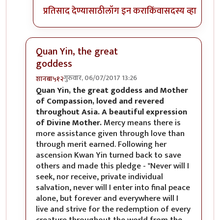
प्रतिसाद देण्यासाठी
लॉग इन करा
किंवा
सदस्य व्हा
Quan Yin, the great
goddess
गुरुवार, 06/07/2017 13:26
शानबा५१२
In reply to
रेकाई काय क्युट दिसतेय हो,
by
अभ्या..
Quan Yin, the great goddess and Mother
of Compassion, loved and revered
throughout Asia. A beautiful expression
of Divine Mother.
Mercy means there is
more assistance given through love than
through merit earned. Following her
ascension Kwan Yin turned back to save
others and made this pledge - "Never will I
seek, nor receive, private individual
salvation, never will I enter into final peace
alone, but forever and everywhere will I
live and strive for the redemption of every
creature throughout the world from the