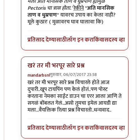
In reply to
हा लेख वाचल्यावर कुतुहल
by
शानबा५१२
मला अति मानसिक ताण व धुम्रपाण ह्यामुळे
Pectoris चा त्रास होता.'
रेकीने
"अति मानसिक
ताण व धुम्रपाण"
यावरच उपाय का केला नाही?
मूले कुठारः ( मुळावरच घाव घालावा कि)
प्रतिसाद देण्यासाठी
लॉग इन करा
किंवा
सदस्य व्हा
खरं तर मी भरपूर सारे प्रश्न
गुरुवार, 06/07/2017 23:58
mandarbsnl
In reply to
हा लेख वाचल्यावर कुतुहल
by
शानबा५१२
खरं तर मी भरपूर सारे प्रश्न विचारले होते आज
दुपारी..खूप टायपिंग पण केलं होतं..पण पोस्ट
करताना नेमका साईट डाउन चा एरर आला आणि ते
सगळं बोंबलत गेलं...असो तुमचा इमेल आयडी द्या
मला...वैयक्तिक रित्या प्रश्न विचारतो..धन्यवाद..
प्रतिसाद देण्यासाठी
लॉग इन करा
किंवा
सदस्य व्हा