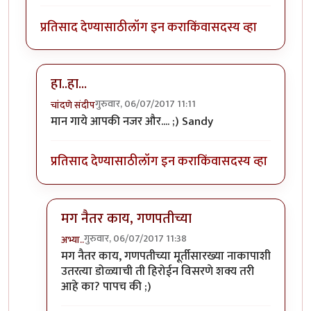
प्रतिसाद देण्यासाठी
लॉग इन करा
किंवा
सदस्य व्हा
हा..हा...
गुरुवार, 06/07/2017 11:11
चांदणे संदीप
In reply to
रेकाई काय क्युट दिसतेय हो,
by
अभ्या..
मान गाये आपकी नजर और.... ;) Sandy
प्रतिसाद देण्यासाठी
लॉग इन करा
किंवा
सदस्य व्हा
मग नैतर काय, गणपतीच्या
गुरुवार, 06/07/2017 11:38
अभ्या..
In reply to
हा..हा...
by
चांदणे संदीप
मग नैतर काय, गणपतीच्या मूर्तीसारख्या नाकापाशी
उतरत्या डोळ्याची ती हिरोईन विसरणे शक्य तरी
आहे का? पापच की ;)