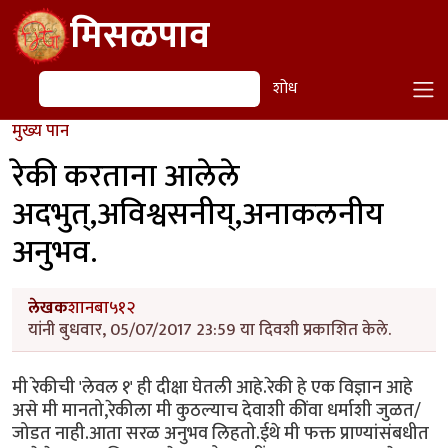
Skip to main content
मिसळपाव
शोध
शोध
मुख्य पान
रेकी करताना आलेले
अदभुत्,अविश्वसनीय्,अनाकलनीय
अनुभव.
लेखक
शानबा५१२
यांनी बुधवार, 05/07/2017 23:59 या दिवशी प्रकाशित केले.
मी रेकीची 'लेवल १' ही दीक्षा घेतली आहे.रेकी हे एक विज्ञान आहे
असे मी मानतो,रेकीला मी कुठल्याच देवाशी कींवा धर्माशी जुळत/
जोडत नाही.आता सरळ अनुभव लिहतो.ईथे मी फक्त प्राण्यांसंबधीत