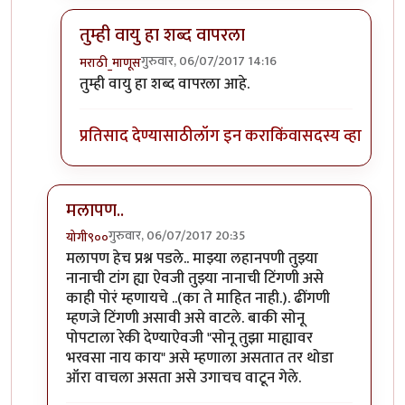
तुम्ही वायु हा शब्द वापरला
गुरुवार, 06/07/2017 14:16
मराठी_माणूस
In reply to
१) ढींणगी...ओके सॉरी.
by
शानबा५१२
तुम्ही वायु हा शब्द वापरला आहे.
प्रतिसाद देण्यासाठी
लॉग इन करा
किंवा
सदस्य व्हा
मलापण..
गुरुवार, 06/07/2017 20:35
योगी९००
In reply to
काही प्रश्न
by
मराठी_माणूस
मलापण हेच प्रश्न पडले.. माझ्या लहानपणी तुझ्या
नानाची टांग ह्या ऐवजी तुझ्या नानाची टिंगणी असे
काही पोरं म्हणायचे ..(का ते माहित नाही.). ढींगणी
म्हणजे टिंगणी असावी असे वाटले. बाकी सोनू
पोपटाला रेकी देण्याऐवजी "सोनू तुझा माह्यावर
भरवसा नाय काय" असे म्हणाला असतात तर थोडा
ऑरा वाचला असता असे उगाचच वाटून गेले.