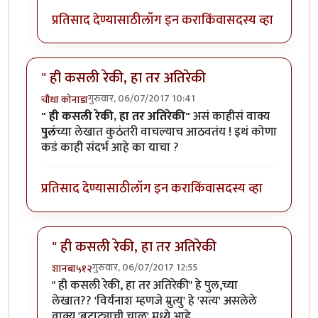
प्रतिसाद देण्यासाठी
लॉग इन करा
किंवा
सदस्य व्हा
" ही कसली रेकी, हा तर अतिरेकी
गुरुवार, 06/07/2017 10:41
चौथा कोनाडा
" ही कसली रेकी, हा तर अतिरेकी"
असं काहीसं वाक्य
पुलं
च्या लेखात कुठंतरी वाचल्याच आठवतंय ! इथं कोणा
कडं काही संदर्भ आहे का याचा ?
प्रतिसाद देण्यासाठी
लॉग इन करा
किंवा
सदस्य व्हा
" ही कसली रेकी, हा तर अतिरेकी
गुरुवार, 06/07/2017 12:55
शानबा५१२
In reply to
" ही कसली रेकी, हा तर अतिरेकी
by
चौथा कोनाड
" ही कसली रेकी, हा तर अतिरेकी" हे पुल,च्या
लेखात?? 'विर्यनाश म्हणजे म्रुत्यु' हे 'सत्य' असलेले
वाक्य 'बटाट्याची चाळ' मध्ये आहे.