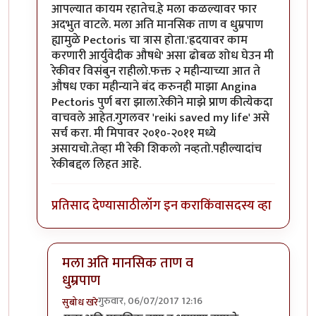
आपल्यात कायम रहातेच.हे मला कळल्यावर फार
अदभुत वाटले. मला अति मानसिक ताण व धुम्रपाण
ह्यामुळे Pectoris चा त्रास होता.'ह्रदयावर काम
करणारी आर्युवेदीक औषधे' असा ढोबळ शोध घेउन मी
रेकीवर विसंबुन राहीलो.फक्त २ महीन्याच्या आत ते
औषध एका महीन्याने बंद करुनही माझा Angina
Pectoris पुर्ण बरा झाला.रेकीने माझे प्राण कीत्येकदा
वाचवले आहेत.गुगलवर 'reiki saved my life' असे
सर्च करा. मी मिपावर २०१०-२०११ मध्ये
असायचो.तेव्हा मी रेकी शिकलो नव्हतो.पहील्यादांच
रेकीबद्दल लिहत आहे.
प्रतिसाद देण्यासाठी
लॉग इन करा
किंवा
सदस्य व्हा
मला अति मानसिक ताण व
धुम्रपाण
गुरुवार, 06/07/2017 12:16
सुबोध खरे