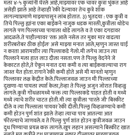
मला ४-५ कुत्र्यांनी घेरले आहे,माझ्यावर एक चावर कुत्रा भुंकत आहे
असेही झाले आहे तेव्हाही रेकी देल्यावर तेच कुत्रे शॉक
लागल्याप्रमाणे माझ्यापासुन लांब होतात. ३) भुतदया : एक कुत्री व
तिचे पिल्लु ह्यांना एका बाईकने नाजुक धडक मारली,कुत्रीला थोडेच
लागले पण पिल्लाच्या पायाला थोडे लागले व ते एका दगडावर
आदळले.ते पाहील्यावर 'रक्त आले नसेल तर मुका मार वाढत्या
शरीरबरोबर ठीक होईल' असे माझ्या मनात आले,म्हणुन जास्त घाई
न करता आरामशीर त्या पिल्लाकडे गेलो.मी लगेच जाउन त्या
पिल्लाने मला हात लाउ दीला नसता.पण ते पिल्लु वेदनेने जे
केकाटत होते,ते ऐकुन मनात दया कमी व त्या बाईकवाल्याचा राग
जास्त येत होता.रागाने रेकी कमी होते असे मी मानतो म्हणुन
पिल्लावर लक्ष केंद्रीत केले.पिल्लाजवळ जाउन मी पिल्लाच्या
दुखणा-या पायला स्पर्श केला,तेव्हा ते पिल्लु अजुन जोरात विव्हळु
लागले.कुत्री गोंधळामध्ये फक्त त्या पिल्लाकडे पाहत होती व मध्ये
मध्ये त्याचे शरीर चाटत होती.मी त्या कुत्रीला 'पारले जी' बिस्कीट
दीले व त्या पिल्लाला पायवर रेकी दीली.पिल्लु विव्हळण्याचे कमी
कमी होउन पुर्ण शांत झाले तेव्हा त्याचा पाय आतल्या आत
फीरल्याचे जाणवले.व ते पिल्लु पुर्ण शांत होउन कुत्रीजवळ जाउन
दुध पिण्याचा प्रयत्न करु लागले.खुप लहान असल्याने बिस्कीट खात
नव्हते.मग कुत्रीने दुध पाजण्यास नकार दील्यावर माझ्याजवळ