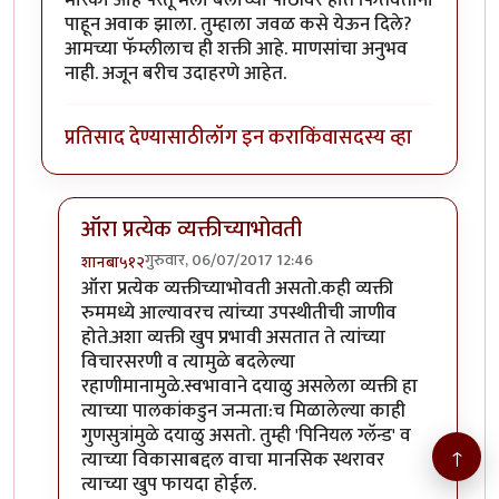
पाहून अवाक झाला. तुम्हाला जवळ कसे येऊन दिले?
आमच्या फॅम्लीलाच ही शक्ती आहे. माणसांचा अनुभव
नाही. अजून बरीच उदाहरणे आहेत.
प्रतिसाद देण्यासाठी
लॉग इन करा
किंवा
सदस्य व्हा
ऑरा प्रत्येक व्यक्तीच्याभोवती
गुरुवार, 06/07/2017 12:46
शानबा५१२
In reply to
मी कोणताही रेकीचा कोर्स
by
कंजूस
ऑरा प्रत्येक व्यक्तीच्याभोवती असतो.कही व्यक्ती
रुममध्ये आल्यावरच त्यांच्या उपस्थीतीची जाणीव
होते.अशा व्यक्ती खुप प्रभावी असतात ते त्यांच्या
विचारसरणी व त्यामुळे बदलेल्या
रहाणीमानामुळे.स्वभावाने दयाळु असलेला व्यक्ती हा
त्याच्या पालकांकडुन जन्मता:च मिळालेल्या काही
गुणसुत्रांमुळे दयाळु असतो. तुम्ही 'पिनियल ग्लॅन्ड' व
↑
त्याच्या विकासाबद्दल वाचा मानसिक स्थरावर
त्याच्या खुप फायदा होईल.