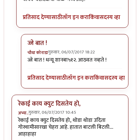
प्रतिसाद देण्यासाठी
लॉग इन करा
किंवा
सदस्य व्हा
ज्जे बात !
गुरुवार, 06/07/2017 18:22
चौथा कोनाडा
In reply to
" ही कसली रेकी, हा तर अतिरेकी
by
शानबा५१
ज्जे बात ! धन्यू शानबा५१२. आठवत नव्हते !
प्रतिसाद देण्यासाठी
लॉग इन करा
किंवा
सदस्य व्हा
रेकाई काय क्युट दिसतेय हो,
गुरुवार, 06/07/2017 10:45
अभ्या..
रेकाई काय क्युट दिसतेय हो, थोडा थोडा उदिता
गोस्वामीसारखा चेहरा आहे. हातात बाटली बिटली....
आहाहाहा