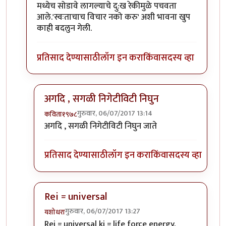
मध्येच सोडावे लागल्याचे दु:ख रेकीमुळे पचवता
आले.'स्वःताचाच विचार नको करु' अशी भावना खुप
काही बदलुन गेली.
प्रतिसाद देण्यासाठी
लॉग इन करा
किंवा
सदस्य व्हा
अगदि , सगळी निगेटीविटी निघुन
गुरुवार, 06/07/2017 13:14
कविता१९७८
In reply to
Rei = universal
by
शानबा५१२
अगदि , सगळी निगेटीविटी निघुन जाते
प्रतिसाद देण्यासाठी
लॉग इन करा
किंवा
सदस्य व्हा
Rei = universal
गुरुवार, 06/07/2017 13:27
यशोधरा
In reply to
Rei = universal
by
शानबा५१२
Rei = universal ki = life force energy.