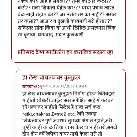
नक्की काय आहे हे सगळं??? तुम्ही कोठे शिकला??
कसे?? मला शिकता येईल का??? याचा प्रभाव जास्त
वेळ नाही राहात का?? जर नसेल तर का नाही‍?? असेल
तर कसा?? आजार व दुखणी कायमची बरी होतात??
सविस्तर सांगा किंवा या आधी लिहिले असल्यास लिंक
द्या कृपया. धन्यवाद...मंदार कुलकर्णी
प्रतिसाद देण्यासाठी
लॉग इन करा
किंवा
सदस्य व्हा
हा लेख वाचल्यावर कुतुहल
गुरुवार, 06/07/2017 08:46
शानबा५१२
In reply to
रेकी म्हणजे??? पूर्ण आणि सविस्तर सांगाल का??
हा लेख वाचल्यावर कुतुहल निर्माण होउन रेकीबद्दल
माहीती शोधली जाईल असे अपेक्षित आहे.गोगलवर
शोधल्यावर माहीती मिलेल.हे शब्द सर्च करा
reiki,chakras,E=mc2 etc. रेकी एकदा
शिकल्यावर पुर्ण जन्मभर तुमच्या अंगात रहाते,जरी
तुम्ही काही काळ तिचा वापर केलाच नाही तरी,अगदी
दोन दोन वर्षे रेकीचा वापर नाही केला तरी ती