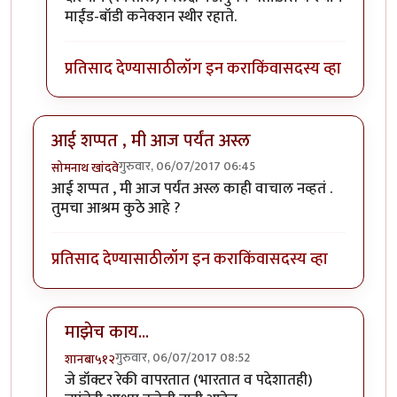
माईंड-बॉडी कनेक्शन स्थीर रहाते.
प्रतिसाद देण्यासाठी
लॉग इन करा
किंवा
सदस्य व्हा
आई शप्पत , मी आज पर्यंत अस्ल
गुरुवार, 06/07/2017 06:45
सोमनाथ खांदवे
आई शप्पत , मी आज पर्यंत अस्ल काही वाचाल नव्हतं .
तुमचा आश्रम कुठे आहे ?
प्रतिसाद देण्यासाठी
लॉग इन करा
किंवा
सदस्य व्हा
माझेच काय...
गुरुवार, 06/07/2017 08:52
शानबा५१२
In reply to
आई शप्पत , मी आज पर्यंत अस्ल
by
सोमनाथ खांद
जे डॉक्टर रेकी वापरतात (भारतात व पदेशातही)