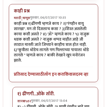
काही प्रश्न
गुरुवार, 06/07/2017 10:35
मराठी_माणूस
काही प्रश्न १)ढींगणी म्हणजे काय ? २)"रंगहीन वायु
सारखा". मग तो दिसलाच कसा ? ३)शिस्त असलेली
काया कशी असते ? ४) 'अ‍ॅ?' म्हणजे काय ? ५) नाजुक
धडक कशी असते ? नाजुक थप्पड माहीत आहे जी
लाडात मारली जाते जिच्याने काहीच त्रास होत नाही.
६)"कुत्रीला थोडेच लागले पण पिल्लाच्या पायाला थोडे
लागले " म्हणजे काय ? बाकी लेखाने खुप मनोरंजन
झाले.
प्रतिसाद देण्यासाठी
लॉग इन करा
किंवा
सदस्य व्हा
१) ढींणगी...ओके सॉरी.
गुरुवार, 06/07/2017 13:04
शानबा५१२
In reply to
काही प्रश्न
by
मराठी_माणूस
१) :-) ढींणगी...ओके सॉरी. २) पाणी रंगहीन आहे पण