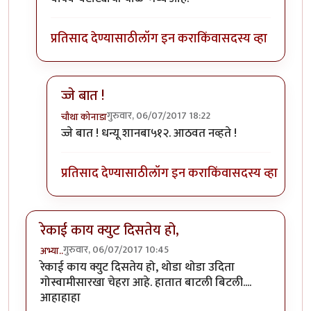
प्रतिसाद देण्यासाठी
लॉग इन करा
किंवा
सदस्य व्हा
ज्जे बात !
गुरुवार, 06/07/2017 18:22
चौथा कोनाडा
In reply to
" ही कसली रेकी, हा तर अतिरेकी
by
शानबा५१
ज्जे बात ! धन्यू शानबा५१२. आठवत नव्हते !
प्रतिसाद देण्यासाठी
लॉग इन करा
किंवा
सदस्य व्हा
रेकाई काय क्युट दिसतेय हो,
गुरुवार, 06/07/2017 10:45
अभ्या..
रेकाई काय क्युट दिसतेय हो, थोडा थोडा उदिता
गोस्वामीसारखा चेहरा आहे. हातात बाटली बिटली....
आहाहाहा