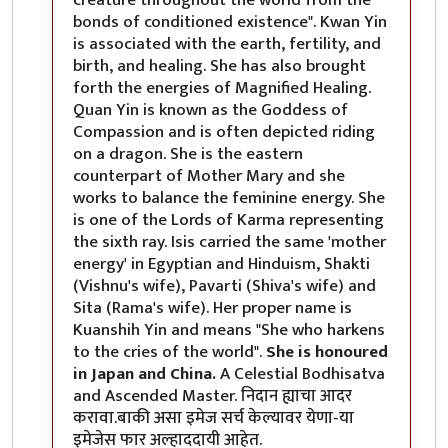
bonds of conditioned existence". Kwan Yin
is associated with the earth, fertility, and
birth, and healing. She has also brought
forth the energies of Magnified Healing.
Quan Yin is known as the Goddess of
Compassion and is often depicted riding
on a dragon. She is the eastern
counterpart of Mother Mary and she
works to balance the feminine energy. She
is one of the Lords of Karma representing
the sixth ray. Isis carried the same 'mother
energy' in Egyptian and Hinduism, Shakti
(Vishnu's wife), Pavarti (Shiva's wife) and
Sita (Rama's wife). Her proper name is
Kuanshih Yin and means "She who harkens
to the cries of the world".
She is honoured
in Japan and China.
A Celestial Bodhisatva
and Ascended Master. निदान ह्याचा आदर
करावा.बाकी असा इमेज सर्च केल्यावर येणा-या
इमेजेस फार अल्हाददायी आहेत.