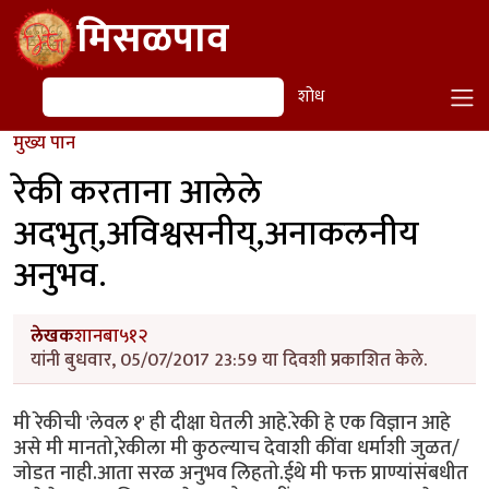
Skip to main content
मिसळपाव
शोध
शोध
मुख्य पान
रेकी करताना आलेले
अदभुत्,अविश्वसनीय्,अनाकलनीय
अनुभव.
लेखक
शानबा५१२
यांनी बुधवार, 05/07/2017 23:59 या दिवशी प्रकाशित केले.
मी रेकीची 'लेवल १' ही दीक्षा घेतली आहे.रेकी हे एक विज्ञान आहे
असे मी मानतो,रेकीला मी कुठल्याच देवाशी कींवा धर्माशी जुळत/
जोडत नाही.आता सरळ अनुभव लिहतो.ईथे मी फक्त प्राण्यांसंबधीत