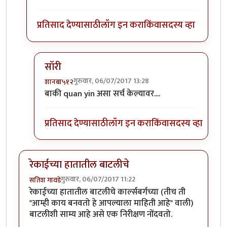
प्रतिसाद देण्यासाठी
लॉग इन करा
किंवा
सदस्य व्हा
सॉरी
गुरुवार, 06/07/2017 13:28
शानबा५१२
In reply to
Quan Yin, the great goddess
by
शानबा
बाकी quan yin असा सर्च केल्यावर....
प्रतिसाद देण्यासाठी
लॉग इन करा
किंवा
सदस्य व्हा
रेकाईच्या हातातील बाटलीचे
गुरुवार, 06/07/2017 11:22
सतिश गावडे
रेकाईच्या हातातील बाटलीचे कार्ल्सबर्गच्या (तीच ती
"आम्ही काय बनवतो हे आपल्याला माहिती आहे" वाली)
बाटलीशी साम्य आहे असे एक निरीक्षण नोंदवतो.