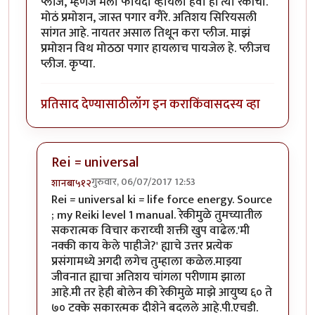
प्लीज, म्हणजे मला फायदा व्हायला हवा हां त्या रेकीचा.
मोठं प्रमोशन, जास्त पगार वगैरे. अतिशय सिरियसली
सांगत आहे. नायतर असाल तिथून करा प्लीज. माझं
प्रमोशन विथ मोठठा पगार हायलाच पायजेल हे. प्लीजच
प्लीज. कृप्या.
प्रतिसाद देण्यासाठी
लॉग इन करा
किंवा
सदस्य व्हा
Rei = universal
गुरुवार, 06/07/2017 12:53
शानबा५१२
In reply to
रेकी म्हणजे काय? मला ह्या
by
यशोधरा
Rei = universal ki = life force energy. Source
; my Reiki level 1 manual. रेकीमुळे तुमच्यातील
सकरात्मक विचार कराय्ची शक्ती खुप वाढेल.'मी
नक्की काय केले पाहीजे?' ह्याचे उत्तर प्रत्येक
प्रसंगामध्ये अगदी लगेच तुम्हाला कळेल.माझ्या
जीवनात ह्याचा अतिशय चांगला परीणाम झाला
आहे.मी तर हेही बोलेन की रेकीमुळे माझे आयुष्य ६० ते
७० टक्के सकारत्मक दीशेने बदलले आहे.पी.एचडी.