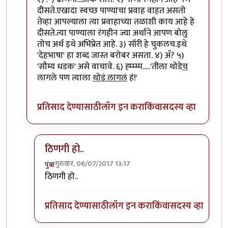
दीसते.एखादा स्वच्छ पाण्याचा प्रवाह वाहत असतो
तेव्हा आपल्याला त्या प्रवाहाच्या तळाशी काय आहे हे
दीसते.त्या पाण्याला रंगहीन ज्या अर्थाने आपण बोलु
तोच अर्थ इथे अभिप्रेत आहे. ३) सॉरी हे चुकलच.इथे
'देहभाषा' हा शब्द जास्त बरोबर असता. ४) अ‍ॅ? ५)
'सौम्य धडक' असे वाचावे. ६) ह्म्म्म्म.....'तीला थोडे
च
लागले पण त्याला
थोडं लागलं
हं!'
प्रतिसाद देण्यासाठी
लॉग इन करा
किंवा
सदस्य व्हा
ठिणगी हो..
गुरुवार, 06/07/2017 13:17
पुंबा
In reply to
१) ढींणगी...ओके सॉरी.
by
शानबा५१२
ठिणगी हो..
प्रतिसाद देण्यासाठी
लॉग इन करा
किंवा
सदस्य व्हा