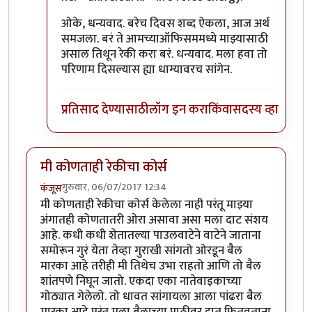
ओके, धन्यवाद. बरेच दिवस शब्द ऐकला, आज अर्थ
समजला. बरं ते आमच्याऑफिसममध्ये माझ्यासाठी
असाल तिथून रेकी करा बरं. धन्यवाद. मला हवा तो
परिणाम दिसल्यास ह्या धाग्यावरच सांगेन.
प्रतिसाद देण्यासाठी
लॉग इन करा
किंवा
सदस्य व्हा
मी कोणताही रेकीचा कोर्स
गुरुवार, 06/07/2017 12:34
कंजूस
मी कोणताही रेकीचा कोर्स केलेला नाही परंतू माझ्या
अंगातही कोणतातरी ओरा असावा असा मला दाट संशय
आहे. कधी कधी शेतातल्या पाउलवाटेने वाटेने जाताना
समोरून गुरं येता तेव्हा गुराखी सांगतो ओरडून बैल
मारका आहे तरीही मी तिथेच उभा राहतो आणि तो बैल
शांतपणे निघून जातो. एकदा एका नातेवाइकाच्या
गोठ्यात गेलेलो. तो धावत सांगायला आला पांढरा बैल
मारका आहे परंतू मला बैलाच्या पाठीवर हात फितवताना