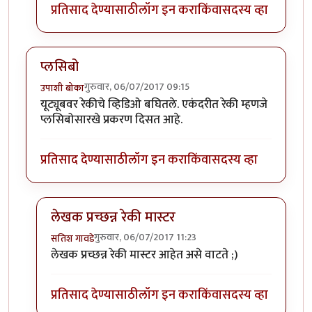
प्रतिसाद देण्यासाठी
लॉग इन करा
किंवा
सदस्य व्हा
प्लसिबो
गुरुवार, 06/07/2017 09:15
उपाशी बोका
यूट्यूबवर रेकीचे व्हिडिओ बघितले. एकंदरीत रेकी म्हणजे
प्लसिबोसारखे प्रकरण दिसत आहे.
प्रतिसाद देण्यासाठी
लॉग इन करा
किंवा
सदस्य व्हा
लेखक प्रच्छन्न रेकी मास्टर
गुरुवार, 06/07/2017 11:23
सतिश गावडे
In reply to
प्लसिबो
by
उपाशी बोका
लेखक प्रच्छन्न रेकी मास्टर आहेत असे वाटते ;)
प्रतिसाद देण्यासाठी
लॉग इन करा
किंवा
सदस्य व्हा