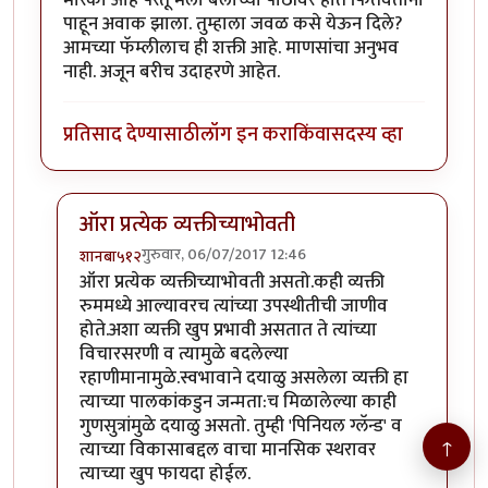
पाहून अवाक झाला. तुम्हाला जवळ कसे येऊन दिले?
आमच्या फॅम्लीलाच ही शक्ती आहे. माणसांचा अनुभव
नाही. अजून बरीच उदाहरणे आहेत.
प्रतिसाद देण्यासाठी
लॉग इन करा
किंवा
सदस्य व्हा
ऑरा प्रत्येक व्यक्तीच्याभोवती
गुरुवार, 06/07/2017 12:46
शानबा५१२
In reply to
मी कोणताही रेकीचा कोर्स
by
कंजूस
ऑरा प्रत्येक व्यक्तीच्याभोवती असतो.कही व्यक्ती
रुममध्ये आल्यावरच त्यांच्या उपस्थीतीची जाणीव
होते.अशा व्यक्ती खुप प्रभावी असतात ते त्यांच्या
विचारसरणी व त्यामुळे बदलेल्या
रहाणीमानामुळे.स्वभावाने दयाळु असलेला व्यक्ती हा
त्याच्या पालकांकडुन जन्मता:च मिळालेल्या काही
गुणसुत्रांमुळे दयाळु असतो. तुम्ही 'पिनियल ग्लॅन्ड' व
↑
त्याच्या विकासाबद्दल वाचा मानसिक स्थरावर
त्याच्या खुप फायदा होईल.