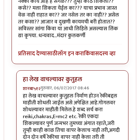
नक्की काय आहे हे सगळं??? तुम्ही कोठे शिकला??
कसे?? मला शिकता येईल का??? याचा प्रभाव जास्त
वेळ नाही राहात का?? जर नसेल तर का नाही‍?? असेल
तर कसा?? आजार व दुखणी कायमची बरी होतात??
सविस्तर सांगा किंवा या आधी लिहिले असल्यास लिंक
द्या कृपया. धन्यवाद...मंदार कुलकर्णी
प्रतिसाद देण्यासाठी
लॉग इन करा
किंवा
सदस्य व्हा
हा लेख वाचल्यावर कुतुहल
गुरुवार, 06/07/2017 08:46
शानबा५१२
In reply to
रेकी म्हणजे??? पूर्ण आणि सविस्तर सांगाल का??
हा लेख वाचल्यावर कुतुहल निर्माण होउन रेकीबद्दल
माहीती शोधली जाईल असे अपेक्षित आहे.गोगलवर
शोधल्यावर माहीती मिलेल.हे शब्द सर्च करा
reiki,chakras,E=mc2 etc. रेकी एकदा
शिकल्यावर पुर्ण जन्मभर तुमच्या अंगात रहाते,जरी
तुम्ही काही काळ तिचा वापर केलाच नाही तरी,अगदी
दोन दोन वर्षे रेकीचा वापर नाही केला तरी ती