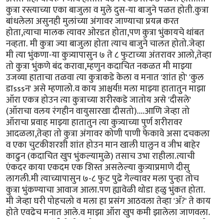
कुत्रा रस्त्याच्या एका बाजुला व मुले दुस-या बाजुने पळत होती.कुत्रा
बांधलेला असुनही मुलांच्या अंगावर जाण्याचा प्रयत्न करत
होता,त्याचा मालक त्यावर ओरडत होता,पण कुत्रा भुंकायचे थांबत
नव्हता. मी कुत्रा ज्या बाजुला होता त्याच बाजुने चालत होतो.जेव्हा
मी त्या भुंकणा-या कुत्र्यापासुन ७ ते ८ फुटाच्या अंतरावर आलो,तेव्हा
तो कुत्रा भुंकणे बंद करावा,म्हणुन कदाचित नकळत मी माझ्या
उजव्या हाताचा तळवा त्या कुत्राकडे केला व मनात 'शांत हो' 'कुल
डाsssन' असे म्हणालो.व काय आश्चर्य!! मला माझ्या हातातुन माझा
ऑरा एकत्र होउन त्या कुत्राच्या शरीरकडे जातोय असे 'दीसले'
(ऑराचा वलय रंगहीन वायुसारखा दीसतो)....आणि जेव्हा तो
ऑराचा प्रवाह माझ्या हातातुन त्या कुत्र्याच्या पुर्ण शरीरावर
आदळला,तेव्हा तो कुत्रा अंगावर कोणी पाणी फेकावे असा दचकला
व एका चुटकीशरशी शांत होउन मान खाली घालुन व जीभ बाहेर
काढुन (कदाचित खुप भुंकल्यामुळे) तसाच उभा राहीला.त्याची
एंकदर काया एकदम एक शिस्त असलेल्या कुत्र्याप्रमाणे दीसु
लागली.मी त्याच्यापासुन ७-८ फुट पुढे गेल्यावर मला पुन्हा तोच
कुत्रा भुंकण्याचा आवाज आला.पण ह्यावेळी थोडा हळु भुंकत होता.
मी जेव्हा घरी पोहचलो व मला हा प्रसंग आठवला तेव्हा 'अ‍ॅ?' ते काय
होते एवढेच मनात आले.व माझा ऑरा खुप कमी झालेला जाणवला.