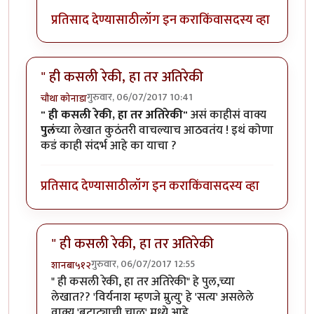
प्रतिसाद देण्यासाठी
लॉग इन करा
किंवा
सदस्य व्हा
" ही कसली रेकी, हा तर अतिरेकी
गुरुवार, 06/07/2017 10:41
चौथा कोनाडा
" ही कसली रेकी, हा तर अतिरेकी"
असं काहीसं वाक्य
पुलं
च्या लेखात कुठंतरी वाचल्याच आठवतंय ! इथं कोणा
कडं काही संदर्भ आहे का याचा ?
प्रतिसाद देण्यासाठी
लॉग इन करा
किंवा
सदस्य व्हा
" ही कसली रेकी, हा तर अतिरेकी
गुरुवार, 06/07/2017 12:55
शानबा५१२
In reply to
" ही कसली रेकी, हा तर अतिरेकी
by
चौथा कोनाड
" ही कसली रेकी, हा तर अतिरेकी" हे पुल,च्या
लेखात?? 'विर्यनाश म्हणजे म्रुत्यु' हे 'सत्य' असलेले
वाक्य 'बटाट्याची चाळ' मध्ये आहे.