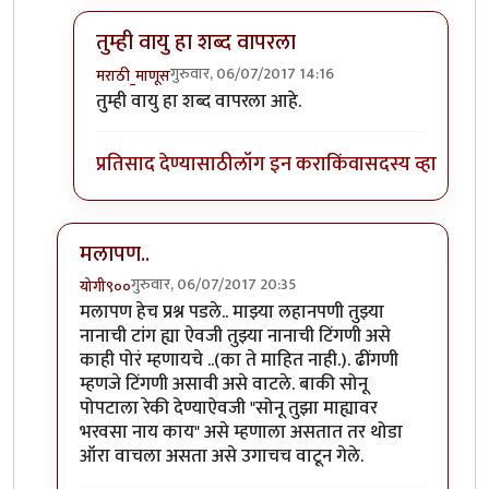
तुम्ही वायु हा शब्द वापरला
गुरुवार, 06/07/2017 14:16
मराठी_माणूस
In reply to
१) ढींणगी...ओके सॉरी.
by
शानबा५१२
तुम्ही वायु हा शब्द वापरला आहे.
प्रतिसाद देण्यासाठी
लॉग इन करा
किंवा
सदस्य व्हा
मलापण..
गुरुवार, 06/07/2017 20:35
योगी९००
In reply to
काही प्रश्न
by
मराठी_माणूस
मलापण हेच प्रश्न पडले.. माझ्या लहानपणी तुझ्या
नानाची टांग ह्या ऐवजी तुझ्या नानाची टिंगणी असे
काही पोरं म्हणायचे ..(का ते माहित नाही.). ढींगणी
म्हणजे टिंगणी असावी असे वाटले. बाकी सोनू
पोपटाला रेकी देण्याऐवजी "सोनू तुझा माह्यावर
भरवसा नाय काय" असे म्हणाला असतात तर थोडा
ऑरा वाचला असता असे उगाचच वाटून गेले.