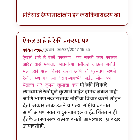
प्रतिसाद देण्यासाठी
लॉग इन करा
किंवा
सदस्य व्हा
ऐकलं आहे हे रेकी प्रकरण. पण
गुरुवार, 06/07/2017 16:45
कविता१९७८
In reply to
ऐकलं आहे हे रेकी प्रकरण. पण
by
ज्योति अळवणी
ऐकलं आहे हे रेकी प्रकरण. पण नक्की काय प्रकार
आहे? असं म्हणतात भावनांच्या पलीकडे जाऊन सर्वांचं
भलं व्हावं असा विचार करणं आणि तो प्रसवण म्हणजे
रेकी. पण मग त्या 'सगळ्यांमध्ये' वाईट लोक पण
मी रेकी शिकले
येतातच न? कृपया खुलासा करा
त्यांच्यामते रेकीमुळे कुणाचं वाईट होउच शकत नाही
आणि आपण नकारात्मक गोष्टींचा विचार करणे सोडुन
देतो. सकारात्मक उर्जेने चांगल्या गोष्टीच घडतात.
आणी आपण स्वत:च दुसर्‍याबद्दल वाईट चिंतत नाही
ईतके आपण सकारात्मक बनतो. आपल्याला हा बदल
जाणवतोही.