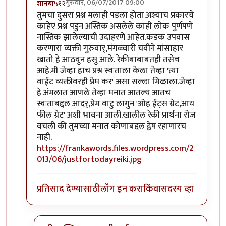
गुरुवार, 06/07/2017 09:00
शानबा५१२
In reply to
ऐकलं आहे हे रेकी प्रकरण. पण
by
ज्योति अळवणी
तुमचा दुसरा प्रश्न मलाही पडला होता.अश्याच प्रकारचे
काहेए प्रश्न पडुन अस्तिक असलेले काही लोक पुर्णपणे
नास्तिक झालेल्याची उदाहरणे आहेत.कडक उपवास
करणारा व्यक्ती गुरुवार्,मंगळ्वारी चवीने मांसाहार
खातो हे आठवुन हसु आले. रेकीबाबाबतही तसेच
आहे.मी जेव्हा हाच प्रश्न स्वःताला केला तेव्हा 'त्या
वाईट व्यक्तीवरही प्रेम कर' असा सल्ला मिळाला.जेव्हा
हे अंमलात आणले तेव्हा मनात आतल्य आतच
स्वःताबद्दल आदर्,प्रेम वाटु लागुन 'ओह ईट्स ग्रेट,आय
फील ग्रेट' अशी भावना आली.खालील रेकी प्रार्थना रोज
वचली की तुमच्या मनात कोणाबद्दल द्वेष रहाणारच
नाही.
https://frankawords.files.wordpress.com/2
013/06/justfortodayreiki.jpg
प्रतिसाद देण्यासाठी
लॉग इन करा
किंवा
सदस्य व्हा