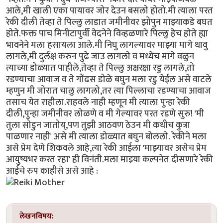
आले,मी खाली एका पायावर जोर देउन बसलो होतो.मी त्याला परत
रेकी दीली तेव्हा ते पिल्लु लाडात जमीनीवर झोपुन माझ्याकडे बघत
होते.फक्त पाच मिनीटापुर्वी वेदनेने विव्हळणारे पिल्लु हेच होते ह्या
भावनेने मला हसायला आले.मी निघु लागल्यावर माझ्या मागे धावु
लागले,मी दुर्लक्ष करुन पुढे जाउ लागलो व मध्येच मागे वळुन
त्याच्या डोळ्यात पाहीले,तेव्हा ते पिल्लु अक्षरक्षा रडु लागले,तो
रडण्याचा आवाज व ते गोंढस डोळे बघुन मला रडु येईल असे वाटले
म्हणुन मी जोरात चालु लागलो,तर त्या पिल्लाचा रडण्याचा आवाज
तसाच येत राहीला.राहवले नाही म्हणून मी त्याला पुन्हा रेकी
दीली,पुन्हा जमीनीवर लोळणे व मी गेल्यावर परत रडणे सुरु! 'मी
तुला सोडुन जातोय्,पण तुझी आठवण ठेउन मी कधीच कुत्रा
पाळणार नाही' असे मी त्याला डोळ्यात बघुन बोललो. रेकीने मला
असे प्रेम देणे शिकवले आहे,त्या रेकी आईला 'माझ्यावर असेच प्रेम
आयुष्यभर करत रहा' ही विनंती.मला माझ्या कल्पनेत दीसणारे रेकी
आईचे रुप काहीसे असे आहे :
लेखनविषय: