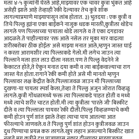
मला ४-५ कुत्र्यांनी घेरले आहे,माझ्यावर एक चावर कुत्रा भुंकत आहे
असेही झाले आहे तेव्हाही रेकी देल्यावर तेच कुत्रे शॉक
लागल्याप्रमाणे माझ्यापासुन लांब होतात. ३) भुतदया : एक कुत्री व
तिचे पिल्लु ह्यांना एका बाईकने नाजुक धडक मारली,कुत्रीला थोडेच
लागले पण पिल्लाच्या पायाला थोडे लागले व ते एका दगडावर
आदळले.ते पाहील्यावर 'रक्त आले नसेल तर मुका मार वाढत्या
शरीरबरोबर ठीक होईल' असे माझ्या मनात आले,म्हणुन जास्त घाई
न करता आरामशीर त्या पिल्लाकडे गेलो.मी लगेच जाउन त्या
पिल्लाने मला हात लाउ दीला नसता.पण ते पिल्लु वेदनेने जे
केकाटत होते,ते ऐकुन मनात दया कमी व त्या बाईकवाल्याचा राग
जास्त येत होता.रागाने रेकी कमी होते असे मी मानतो म्हणुन
पिल्लावर लक्ष केंद्रीत केले.पिल्लाजवळ जाउन मी पिल्लाच्या
दुखणा-या पायला स्पर्श केला,तेव्हा ते पिल्लु अजुन जोरात विव्हळु
लागले.कुत्री गोंधळामध्ये फक्त त्या पिल्लाकडे पाहत होती व मध्ये
मध्ये त्याचे शरीर चाटत होती.मी त्या कुत्रीला 'पारले जी' बिस्कीट
दीले व त्या पिल्लाला पायवर रेकी दीली.पिल्लु विव्हळण्याचे कमी
कमी होउन पुर्ण शांत झाले तेव्हा त्याचा पाय आतल्या आत
फीरल्याचे जाणवले.व ते पिल्लु पुर्ण शांत होउन कुत्रीजवळ जाउन
दुध पिण्याचा प्रयत्न करु लागले.खुप लहान असल्याने बिस्कीट खात
नव्हते.मग कुत्रीने दुध पाजण्यास नकार दील्यावर माझ्याजवळ