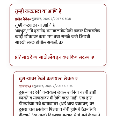
तुम्ही कट्याला या आणि हे
गुरुवार, 06/07/2017 05:38
प्रमोद देर्देकर
तुम्ही कट्याला या आणि हे
अदभुत्,अविश्वसनीय्,अनाकलनीय रेकी प्रकार मिपावरील
काही लोकांवर करा. मग बघा सगळे कसे जिलबी
सारखी सरळ होतील सगळी. :D
प्रतिसाद देण्यासाठी
लॉग इन करा
किंवा
सदस्य व्हा
दुस-यावर रेकी करायला लेवल २
गुरुवार, 06/07/2017 08:50
शानबा५१२
In reply to
तुम्ही कट्याला या आणि हे
by
प्रमोद देर्देकर
दुस-यावर रेकी करायला लेवल २ कींवा वरची डीग्री
लागते व माणसांवर मी रेकी करत नाही. एक हात
डोळ्यांच्या मधे कपाळावर (थर्ड आय चक्रावर) वर
दुसरा हात छातीचा पिंजरा व बेंबी ह्यांमधे ठेउन रेकी
दील्याने (स्वःताल) विलक्षण अनुभव येतो.असे केल्याने