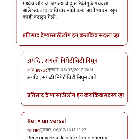
मध्येच सोडावे लागल्याचे दु:ख रेकीमुळे पचवता
आले.'स्वःताचाच विचार नको करु' अशी भावना खुप
काही बदलुन गेली.
प्रतिसाद देण्यासाठी
लॉग इन करा
किंवा
सदस्य व्हा
अगदि , सगळी निगेटीविटी निघुन
गुरुवार, 06/07/2017 13:14
कविता१९७८
In reply to
Rei = universal
by
शानबा५१२
अगदि , सगळी निगेटीविटी निघुन जाते
प्रतिसाद देण्यासाठी
लॉग इन करा
किंवा
सदस्य व्हा
Rei = universal
गुरुवार, 06/07/2017 13:27
यशोधरा
In reply to
Rei = universal
by
शानबा५१२
Rei = universal ki = life force energy.