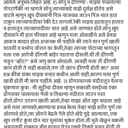
आलेले अनुभव लिहत आहे. १) सोनु व ढींगण्या : माझ्या पाळलेल्या
पोपटांपैकी नर म्हणजे सोनु.त्याच्याकडे माझे दुर्लक्ष होतेय असे
वाटले म्हणुन खुप दीवसांनी पिंज-याजवळ जाउन पिंज-यात हात
टाकुन त्याच्यापाठीवर रेकी देउ लागलो.रेकी माझ्या ह्रदयातुन हातात
व हातातुन त्याच्यापाठीवर जात आहे असे जाणवत होते.सोनु खुप
दीवसाने मी हात फीरवत आहे म्हणुन मला ओळखीचे असे प्रेमळ
आवाज काढत होता.अचानक मी पाहीले की त्याने मान पुर्ण खाली
घातली व मध्येच जोरात वर केली,तेव्हा त्याच्या पोटाच्या भागातुन
मला एक आगेची ढींगणी बाहेर पडताना दीसली.मी ती ढींगणी
पाहुन "व्हॉट?" असे जणु काय ओरडलो. आजही मला ती ढींगणी
काय होती ते नाही कळाले,पण 'ती खरच ढींगणी होती का?' असा
प्रश्न कींवा शंका माझ्या मनात कधीच आली नाही,कारण मला पुर्ण
खात्री होती मी काय पाहीले आहे. २) डोंगरावरच्या मंदीरातुन येताना
भुंकणारा कुत्रा : मी सुट्टीचा दीवस म्हणून सकाळी वसईच्या एका
डोंगरावर चालायला गेलो व तिथल्या मंदीरात जाउन परत
होतो.डोंगर उतरुन खाली आलो,तेव्हा माझा ऑरा खुप वाढला आहे
असे मला जाणवले,बघण्याचा प्रयत्न केला तेव्हा माझे शरीर पुर्ण त्या
ऑरामधे होते,त्या ऑराने वेढले गेले होते.थोडे पुढे आल्यावर, एक
खुप रागीट कुत्रा दोन चार मुलांवर भुकंत होता.ती मुले खेळुन थकली
असतनाही घाबरुन जीव हातात घेउन एकडे तिकडे पळत होती.तो