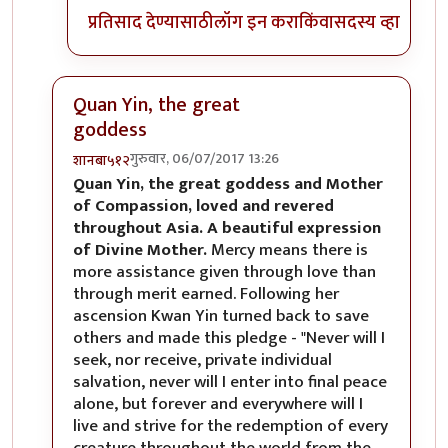
प्रतिसाद देण्यासाठी
लॉग इन करा
किंवा
सदस्य व्हा
Quan Yin, the great
goddess
गुरुवार, 06/07/2017 13:26
शानबा५१२
In reply to
रेकाई काय क्युट दिसतेय हो,
by
अभ्या..
Quan Yin, the great goddess and Mother
of Compassion, loved and revered
throughout Asia. A beautiful expression
of Divine Mother.
Mercy means there is
more assistance given through love than
through merit earned. Following her
ascension Kwan Yin turned back to save
others and made this pledge - "Never will I
seek, nor receive, private individual
salvation, never will I enter into final peace
alone, but forever and everywhere will I
live and strive for the redemption of every
creature throughout the world from the