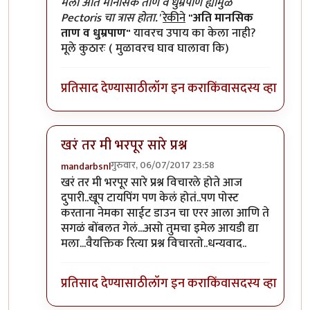
In reply to
हा लेख वाचल्यावर कुतुहल
by
शानबा५१२
मला अति मानसिक ताण व धुम्रपाण ह्यामुळे
Pectoris चा त्रास होता.'
रेकीने
"अति मानसिक
ताण व धुम्रपाण"
यावरच उपाय का केला नाही?
मूले कुठारः ( मुळावरच घाव घालावा कि)
प्रतिसाद देण्यासाठी
लॉग इन करा
किंवा
सदस्य व्हा
खरं तर मी भरपूर सारे प्रश्न
गुरुवार, 06/07/2017 23:58
mandarbsnl
In reply to
हा लेख वाचल्यावर कुतुहल
by
शानबा५१२
खरं तर मी भरपूर सारे प्रश्न विचारले होते आज
दुपारी..खूप टायपिंग पण केलं होतं..पण पोस्ट
करताना नेमका साईट डाउन चा एरर आला आणि ते
सगळं बोंबलत गेलं...असो तुमचा इमेल आयडी द्या
मला...वैयक्तिक रित्या प्रश्न विचारतो..धन्यवाद..
प्रतिसाद देण्यासाठी
लॉग इन करा
किंवा
सदस्य व्हा