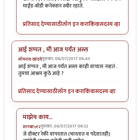
माईंड-बॉडी कनेक्शन स्थीर रहाते.
प्रतिसाद देण्यासाठी
लॉग इन करा
किंवा
सदस्य व्हा
आई शप्पत , मी आज पर्यंत अस्ल
गुरुवार, 06/07/2017 06:45
सोमनाथ खांदवे
आई शप्पत , मी आज पर्यंत अस्ल काही वाचाल नव्हतं .
तुमचा आश्रम कुठे आहे ?
प्रतिसाद देण्यासाठी
लॉग इन करा
किंवा
सदस्य व्हा
माझेच काय...
गुरुवार, 06/07/2017 08:52
शानबा५१२
In reply to
आई शप्पत , मी आज पर्यंत अस्ल
by
सोमनाथ खांद
जे डॉक्टर रेकी वापरतात (भारतात व पदेशातही)