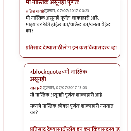
मी नास्तिक असूनही पूर्णतः
शुक्रवार, 07/07/2017 00:23
सतिश गावडे
In reply to
तुमचा दुसरा प्रश्न मलाही पडला
by
शानबा५१२
मी नास्तिक असूनही पूर्णतः शाकाहारी आहे.
माझ्यावर रेकी होईल का/चालेल का/करता येईल
का?
प्रतिसाद देण्यासाठी
लॉग इन करा
किंवा
सदस्य व्हा
<blockquote>मी नास्तिक
असूनही
शुक्रवार, 07/07/2017 13:03
सानझरी
In reply to
मी नास्तिक असूनही पूर्णतः
by
सतिश गावडे
मी नास्तिक असूनही पूर्णतः शाकाहारी आहे.
म्हणजे नास्तिक लोक्स पूर्णतः शाकाहारी नसतात
का?
प्रतिसाद देण्यासाठी
लॉग इन करा
किंवा
सदस्य व्हा