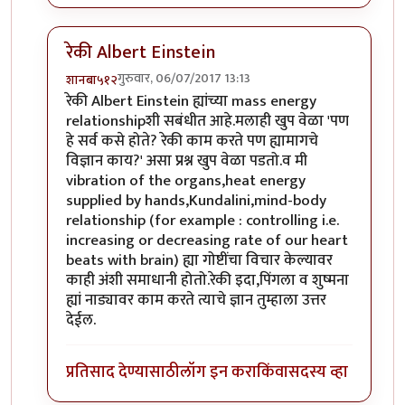
रेकी Albert Einstein
गुरुवार, 06/07/2017 13:13
शानबा५१२
In reply to
प्लसिबो
by
उपाशी बोका
रेकी Albert Einstein ह्यांच्या mass energy
relationshipशी सबंधीत आहे.मलाही खुप वेळा 'पण
हे सर्व कसे होते? रेकी काम करते पण ह्यामागचे
विज्ञान काय?' असा प्रश्न खुप वेळा पडतो.व मी
vibration of the organs,heat energy
supplied by hands,Kundalini,mind-body
relationship (for example : controlling i.e.
increasing or decreasing rate of our heart
beats with brain) ह्या गोष्टींचा विचार केल्यावर
काही अंशी समाधानी होतो.रेकी इदा,पिंगला व शुष्मना
ह्यां नाड्यावर काम करते त्याचे ज्ञान तुम्हाला उत्तर
देईल.
प्रतिसाद देण्यासाठी
लॉग इन करा
किंवा
सदस्य व्हा