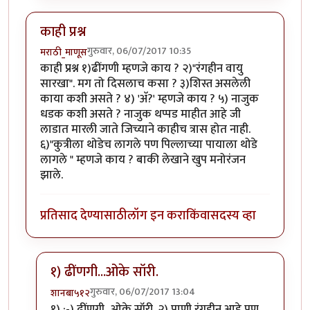
काही प्रश्न
गुरुवार, 06/07/2017 10:35
मराठी_माणूस
काही प्रश्न १)ढींगणी म्हणजे काय ? २)"रंगहीन वायु
सारखा". मग तो दिसलाच कसा ? ३)शिस्त असलेली
काया कशी असते ? ४) 'अ‍ॅ?' म्हणजे काय ? ५) नाजुक
धडक कशी असते ? नाजुक थप्पड माहीत आहे जी
लाडात मारली जाते जिच्याने काहीच त्रास होत नाही.
६)"कुत्रीला थोडेच लागले पण पिल्लाच्या पायाला थोडे
लागले " म्हणजे काय ? बाकी लेखाने खुप मनोरंजन
झाले.
प्रतिसाद देण्यासाठी
लॉग इन करा
किंवा
सदस्य व्हा
१) ढींणगी...ओके सॉरी.
गुरुवार, 06/07/2017 13:04
शानबा५१२
In reply to
काही प्रश्न
by
मराठी_माणूस
१) :-) ढींणगी...ओके सॉरी. २) पाणी रंगहीन आहे पण