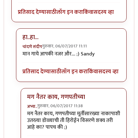
प्रतिसाद देण्यासाठी
लॉग इन करा
किंवा
सदस्य व्हा
हा..हा...
गुरुवार, 06/07/2017 11:11
चांदणे संदीप
In reply to
रेकाई काय क्युट दिसतेय हो,
by
अभ्या..
मान गाये आपकी नजर और.... ;) Sandy
प्रतिसाद देण्यासाठी
लॉग इन करा
किंवा
सदस्य व्हा
मग नैतर काय, गणपतीच्या
गुरुवार, 06/07/2017 11:38
अभ्या..
In reply to
हा..हा...
by
चांदणे संदीप
मग नैतर काय, गणपतीच्या मूर्तीसारख्या नाकापाशी
उतरत्या डोळ्याची ती हिरोईन विसरणे शक्य तरी
आहे का? पापच की ;)