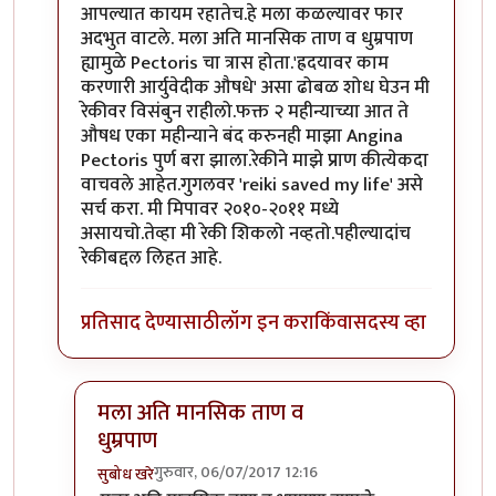
आपल्यात कायम रहातेच.हे मला कळल्यावर फार
अदभुत वाटले. मला अति मानसिक ताण व धुम्रपाण
ह्यामुळे Pectoris चा त्रास होता.'ह्रदयावर काम
करणारी आर्युवेदीक औषधे' असा ढोबळ शोध घेउन मी
रेकीवर विसंबुन राहीलो.फक्त २ महीन्याच्या आत ते
औषध एका महीन्याने बंद करुनही माझा Angina
Pectoris पुर्ण बरा झाला.रेकीने माझे प्राण कीत्येकदा
वाचवले आहेत.गुगलवर 'reiki saved my life' असे
सर्च करा. मी मिपावर २०१०-२०११ मध्ये
असायचो.तेव्हा मी रेकी शिकलो नव्हतो.पहील्यादांच
रेकीबद्दल लिहत आहे.
प्रतिसाद देण्यासाठी
लॉग इन करा
किंवा
सदस्य व्हा
मला अति मानसिक ताण व
धुम्रपाण
गुरुवार, 06/07/2017 12:16
सुबोध खरे