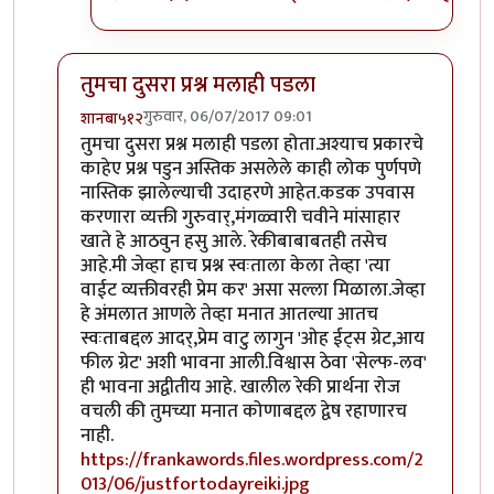
तुमचा दुसरा प्रश्न मलाही पडला
गुरुवार, 06/07/2017 09:01
शानबा५१२
In reply to
ऐकलं आहे हे रेकी प्रकरण. पण
by
ज्योति अळवणी
तुमचा दुसरा प्रश्न मलाही पडला होता.अश्याच प्रकारचे
काहेए प्रश्न पडुन अस्तिक असलेले काही लोक पुर्णपणे
नास्तिक झालेल्याची उदाहरणे आहेत.कडक उपवास
करणारा व्यक्ती गुरुवार्,मंगळ्वारी चवीने मांसाहार
खाते हे आठवुन हसु आले. रेकीबाबाबतही तसेच
आहे.मी जेव्हा हाच प्रश्न स्वःताला केला तेव्हा 'त्या
वाईट व्यक्तीवरही प्रेम कर' असा सल्ला मिळाला.जेव्हा
हे अंमलात आणले तेव्हा मनात आतल्या आतच
स्वःताबद्दल आदर्,प्रेम वाटु लागुन 'ओह ईट्स ग्रेट,आय
फील ग्रेट' अशी भावना आली.विश्वास ठेवा 'सेल्फ-लव'
ही भावना अद्वीतीय आहे. खालील रेकी प्रार्थना रोज
वचली की तुमच्या मनात कोणाबद्दल द्वेष रहाणारच
नाही.
https://frankawords.files.wordpress.com/2
013/06/justfortodayreiki.jpg