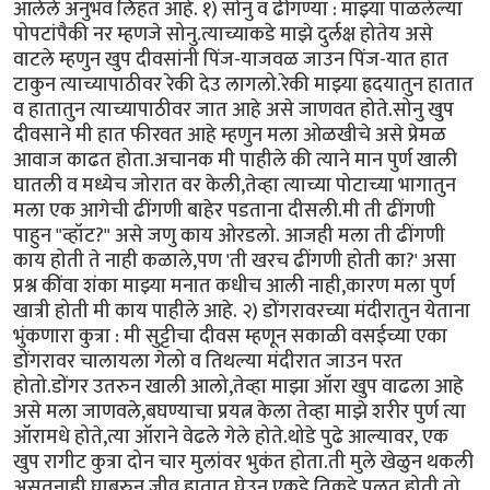
आलेले अनुभव लिहत आहे. १) सोनु व ढींगण्या : माझ्या पाळलेल्या
पोपटांपैकी नर म्हणजे सोनु.त्याच्याकडे माझे दुर्लक्ष होतेय असे
वाटले म्हणुन खुप दीवसांनी पिंज-याजवळ जाउन पिंज-यात हात
टाकुन त्याच्यापाठीवर रेकी देउ लागलो.रेकी माझ्या ह्रदयातुन हातात
व हातातुन त्याच्यापाठीवर जात आहे असे जाणवत होते.सोनु खुप
दीवसाने मी हात फीरवत आहे म्हणुन मला ओळखीचे असे प्रेमळ
आवाज काढत होता.अचानक मी पाहीले की त्याने मान पुर्ण खाली
घातली व मध्येच जोरात वर केली,तेव्हा त्याच्या पोटाच्या भागातुन
मला एक आगेची ढींगणी बाहेर पडताना दीसली.मी ती ढींगणी
पाहुन "व्हॉट?" असे जणु काय ओरडलो. आजही मला ती ढींगणी
काय होती ते नाही कळाले,पण 'ती खरच ढींगणी होती का?' असा
प्रश्न कींवा शंका माझ्या मनात कधीच आली नाही,कारण मला पुर्ण
खात्री होती मी काय पाहीले आहे. २) डोंगरावरच्या मंदीरातुन येताना
भुंकणारा कुत्रा : मी सुट्टीचा दीवस म्हणून सकाळी वसईच्या एका
डोंगरावर चालायला गेलो व तिथल्या मंदीरात जाउन परत
होतो.डोंगर उतरुन खाली आलो,तेव्हा माझा ऑरा खुप वाढला आहे
असे मला जाणवले,बघण्याचा प्रयत्न केला तेव्हा माझे शरीर पुर्ण त्या
ऑरामधे होते,त्या ऑराने वेढले गेले होते.थोडे पुढे आल्यावर, एक
खुप रागीट कुत्रा दोन चार मुलांवर भुकंत होता.ती मुले खेळुन थकली
असतनाही घाबरुन जीव हातात घेउन एकडे तिकडे पळत होती.तो