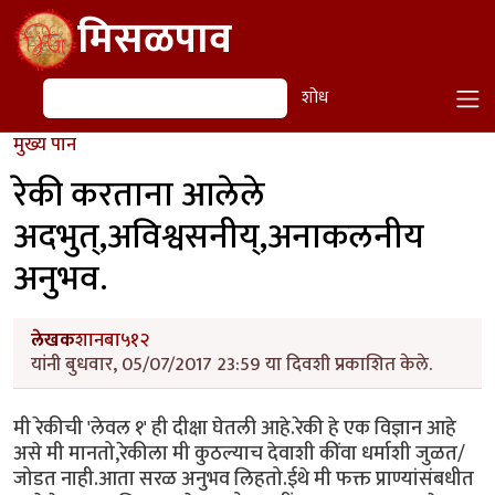
Skip to main content
मिसळपाव
शोध
शोध
मुख्य पान
रेकी करताना आलेले
अदभुत्,अविश्वसनीय्,अनाकलनीय
अनुभव.
लेखक
शानबा५१२
यांनी बुधवार, 05/07/2017 23:59 या दिवशी प्रकाशित केले.
मी रेकीची 'लेवल १' ही दीक्षा घेतली आहे.रेकी हे एक विज्ञान आहे
असे मी मानतो,रेकीला मी कुठल्याच देवाशी कींवा धर्माशी जुळत/
जोडत नाही.आता सरळ अनुभव लिहतो.ईथे मी फक्त प्राण्यांसंबधीत