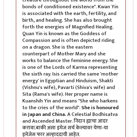
bonds of conditioned existence". Kwan Yin
is associated with the earth, fertility, and
birth, and healing. She has also brought
forth the energies of Magnified Healing.
Quan Yin is known as the Goddess of
Compassion and is often depicted riding
on a dragon. She is the eastern
counterpart of Mother Mary and she
works to balance the feminine energy. She
is one of the Lords of Karma representing
the sixth ray. Isis carried the same 'mother
energy' in Egyptian and Hinduism, Shakti
(Vishnu's wife), Pavarti (Shiva's wife) and
Sita (Rama's wife). Her proper name is
Kuanshih Yin and means "She who harkens
to the cries of the world".
She is honoured
in Japan and China.
A Celestial Bodhisatva
and Ascended Master. निदान ह्याचा आदर
करावा.बाकी असा इमेज सर्च केल्यावर येणा-या
इमेजेस फार अल्हाददायी आहेत.