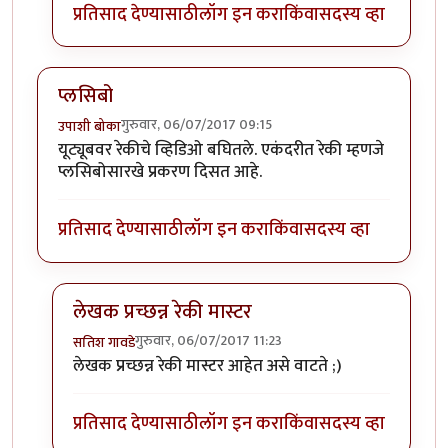
प्रतिसाद देण्यासाठी
लॉग इन करा
किंवा
सदस्य व्हा
प्लसिबो
गुरुवार, 06/07/2017 09:15
उपाशी बोका
यूट्यूबवर रेकीचे व्हिडिओ बघितले. एकंदरीत रेकी म्हणजे
प्लसिबोसारखे प्रकरण दिसत आहे.
प्रतिसाद देण्यासाठी
लॉग इन करा
किंवा
सदस्य व्हा
लेखक प्रच्छन्न रेकी मास्टर
गुरुवार, 06/07/2017 11:23
सतिश गावडे
In reply to
प्लसिबो
by
उपाशी बोका
लेखक प्रच्छन्न रेकी मास्टर आहेत असे वाटते ;)
प्रतिसाद देण्यासाठी
लॉग इन करा
किंवा
सदस्य व्हा