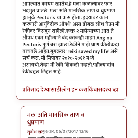
आपल्यात कायम रहातेच.हे मला कळल्यावर फार
अदभुत वाटले. मला अति मानसिक ताण व धुम्रपाण
ह्यामुळे Pectoris चा त्रास होता.'ह्रदयावर काम
करणारी आर्युवेदीक औषधे' असा ढोबळ शोध घेउन मी
रेकीवर विसंबुन राहीलो.फक्त २ महीन्याच्या आत ते
औषध एका महीन्याने बंद करुनही माझा Angina
Pectoris पुर्ण बरा झाला.रेकीने माझे प्राण कीत्येकदा
वाचवले आहेत.गुगलवर 'reiki saved my life' असे
सर्च करा. मी मिपावर २०१०-२०११ मध्ये
असायचो.तेव्हा मी रेकी शिकलो नव्हतो.पहील्यादांच
रेकीबद्दल लिहत आहे.
प्रतिसाद देण्यासाठी
लॉग इन करा
किंवा
सदस्य व्हा
मला अति मानसिक ताण व
धुम्रपाण
गुरुवार, 06/07/2017 12:16
सुबोध खरे