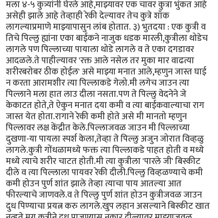
मला ४-५ कुत्र्यांनी घेरले आहे,माझ्यावर एक चावर कुत्रा भुंकत आहे
असेही झाले आहे तेव्हाही रेकी देल्यावर तेच कुत्रे शॉक
लागल्याप्रमाणे माझ्यापासुन लांब होतात. ३) भुतदया : एक कुत्री व
तिचे पिल्लु ह्यांना एका बाईकने नाजुक धडक मारली,कुत्रीला थोडेच
लागले पण पिल्लाच्या पायाला थोडे लागले व ते एका दगडावर
आदळले.ते पाहील्यावर 'रक्त आले नसेल तर मुका मार वाढत्या
शरीरबरोबर ठीक होईल' असे माझ्या मनात आले,म्हणुन जास्त घाई
न करता आरामशीर त्या पिल्लाकडे गेलो.मी लगेच जाउन त्या
पिल्लाने मला हात लाउ दीला नसता.पण ते पिल्लु वेदनेने जे
केकाटत होते,ते ऐकुन मनात दया कमी व त्या बाईकवाल्याचा राग
जास्त येत होता.रागाने रेकी कमी होते असे मी मानतो म्हणुन
पिल्लावर लक्ष केंद्रीत केले.पिल्लाजवळ जाउन मी पिल्लाच्या
दुखणा-या पायला स्पर्श केला,तेव्हा ते पिल्लु अजुन जोरात विव्हळु
लागले.कुत्री गोंधळामध्ये फक्त त्या पिल्लाकडे पाहत होती व मध्ये
मध्ये त्याचे शरीर चाटत होती.मी त्या कुत्रीला 'पारले जी' बिस्कीट
दीले व त्या पिल्लाला पायवर रेकी दीली.पिल्लु विव्हळण्याचे कमी
कमी होउन पुर्ण शांत झाले तेव्हा त्याचा पाय आतल्या आत
फीरल्याचे जाणवले.व ते पिल्लु पुर्ण शांत होउन कुत्रीजवळ जाउन
दुध पिण्याचा प्रयत्न करु लागले.खुप लहान असल्याने बिस्कीट खात
नव्हते.मग कुत्रीने दुध पाजण्यास नकार दील्यावर माझ्याजवळ