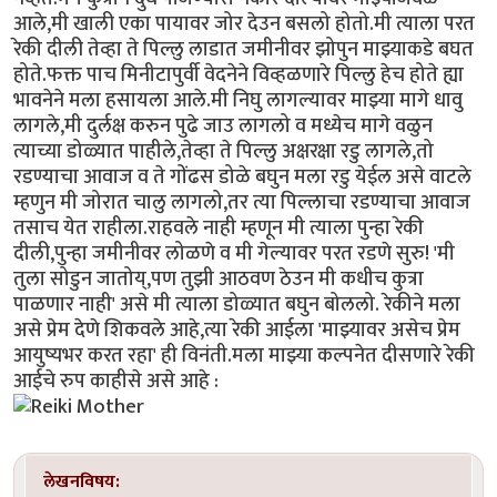
आले,मी खाली एका पायावर जोर देउन बसलो होतो.मी त्याला परत
रेकी दीली तेव्हा ते पिल्लु लाडात जमीनीवर झोपुन माझ्याकडे बघत
होते.फक्त पाच मिनीटापुर्वी वेदनेने विव्हळणारे पिल्लु हेच होते ह्या
भावनेने मला हसायला आले.मी निघु लागल्यावर माझ्या मागे धावु
लागले,मी दुर्लक्ष करुन पुढे जाउ लागलो व मध्येच मागे वळुन
त्याच्या डोळ्यात पाहीले,तेव्हा ते पिल्लु अक्षरक्षा रडु लागले,तो
रडण्याचा आवाज व ते गोंढस डोळे बघुन मला रडु येईल असे वाटले
म्हणुन मी जोरात चालु लागलो,तर त्या पिल्लाचा रडण्याचा आवाज
तसाच येत राहीला.राहवले नाही म्हणून मी त्याला पुन्हा रेकी
दीली,पुन्हा जमीनीवर लोळणे व मी गेल्यावर परत रडणे सुरु! 'मी
तुला सोडुन जातोय्,पण तुझी आठवण ठेउन मी कधीच कुत्रा
पाळणार नाही' असे मी त्याला डोळ्यात बघुन बोललो. रेकीने मला
असे प्रेम देणे शिकवले आहे,त्या रेकी आईला 'माझ्यावर असेच प्रेम
आयुष्यभर करत रहा' ही विनंती.मला माझ्या कल्पनेत दीसणारे रेकी
आईचे रुप काहीसे असे आहे :
लेखनविषय: