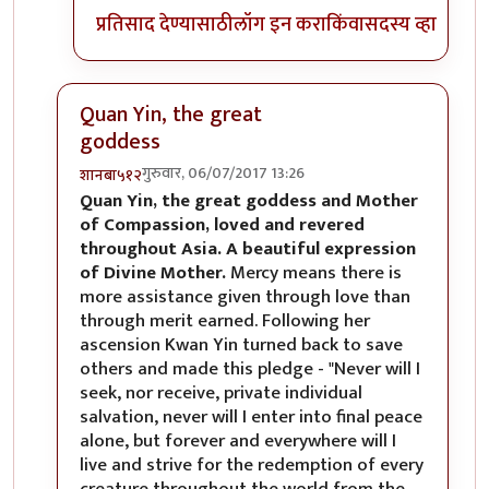
प्रतिसाद देण्यासाठी
लॉग इन करा
किंवा
सदस्य व्हा
Quan Yin, the great
goddess
गुरुवार, 06/07/2017 13:26
शानबा५१२
In reply to
रेकाई काय क्युट दिसतेय हो,
by
अभ्या..
Quan Yin, the great goddess and Mother
of Compassion, loved and revered
throughout Asia. A beautiful expression
of Divine Mother.
Mercy means there is
more assistance given through love than
through merit earned. Following her
ascension Kwan Yin turned back to save
others and made this pledge - "Never will I
seek, nor receive, private individual
salvation, never will I enter into final peace
alone, but forever and everywhere will I
live and strive for the redemption of every
creature throughout the world from the