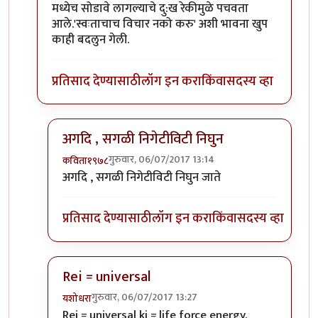
मध्येच सोडावे लागल्याचे दु:ख रेकीमुळे पचवता
आले.'स्वःताचाच विचार नको करु' अशी भावना खुप
काही बदलुन गेली.
प्रतिसाद देण्यासाठी
लॉग इन करा
किंवा
सदस्य व्हा
अगदि , सगळी निगेटीविटी निघुन
गुरुवार, 06/07/2017 13:14
कविता१९७८
In reply to
Rei = universal
by
शानबा५१२
अगदि , सगळी निगेटीविटी निघुन जाते
प्रतिसाद देण्यासाठी
लॉग इन करा
किंवा
सदस्य व्हा
Rei = universal
गुरुवार, 06/07/2017 13:27
यशोधरा
In reply to
Rei = universal
by
शानबा५१२
Rei = universal ki = life force energy.