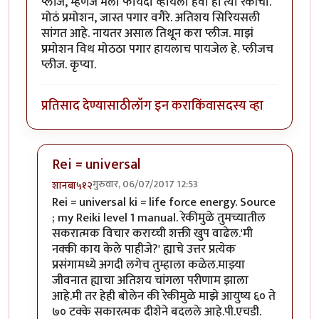
प्लीज, म्हणजे मला फायदा व्हायला हवा हां त्या रेकीचा.
मोठं प्रमोशन, जास्त पगार वगैरे. अतिशय सिरियसली
सांगत आहे. नायतर असाल तिथून करा प्लीज. माझं
प्रमोशन विथ मोठठा पगार हायलाच पायजेल हे. प्लीजच
प्लीज. कृप्या.
प्रतिसाद देण्यासाठी
लॉग इन करा
किंवा
सदस्य व्हा
Rei = universal
गुरुवार, 06/07/2017 12:53
शानबा५१२
In reply to
रेकी म्हणजे काय? मला ह्या
by
यशोधरा
Rei = universal ki = life force energy. Source
; my Reiki level 1 manual. रेकीमुळे तुमच्यातील
सकरात्मक विचार कराय्ची शक्ती खुप वाढेल.'मी
नक्की काय केले पाहीजे?' ह्याचे उत्तर प्रत्येक
प्रसंगामध्ये अगदी लगेच तुम्हाला कळेल.माझ्या
जीवनात ह्याचा अतिशय चांगला परीणाम झाला
आहे.मी तर हेही बोलेन की रेकीमुळे माझे आयुष्य ६० ते
७० टक्के सकारत्मक दीशेने बदलले आहे.पी.एचडी.