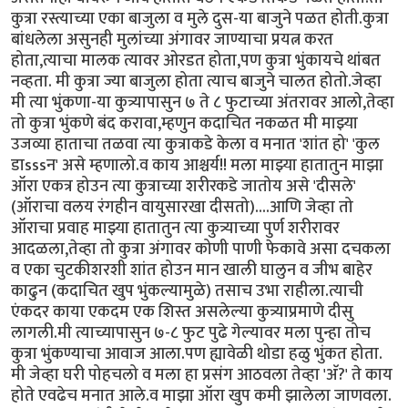
कुत्रा रस्त्याच्या एका बाजुला व मुले दुस-या बाजुने पळत होती.कुत्रा
बांधलेला असुनही मुलांच्या अंगावर जाण्याचा प्रयत्न करत
होता,त्याचा मालक त्यावर ओरडत होता,पण कुत्रा भुंकायचे थांबत
नव्हता. मी कुत्रा ज्या बाजुला होता त्याच बाजुने चालत होतो.जेव्हा
मी त्या भुंकणा-या कुत्र्यापासुन ७ ते ८ फुटाच्या अंतरावर आलो,तेव्हा
तो कुत्रा भुंकणे बंद करावा,म्हणुन कदाचित नकळत मी माझ्या
उजव्या हाताचा तळवा त्या कुत्राकडे केला व मनात 'शांत हो' 'कुल
डाsssन' असे म्हणालो.व काय आश्चर्य!! मला माझ्या हातातुन माझा
ऑरा एकत्र होउन त्या कुत्राच्या शरीरकडे जातोय असे 'दीसले'
(ऑराचा वलय रंगहीन वायुसारखा दीसतो)....आणि जेव्हा तो
ऑराचा प्रवाह माझ्या हातातुन त्या कुत्र्याच्या पुर्ण शरीरावर
आदळला,तेव्हा तो कुत्रा अंगावर कोणी पाणी फेकावे असा दचकला
व एका चुटकीशरशी शांत होउन मान खाली घालुन व जीभ बाहेर
काढुन (कदाचित खुप भुंकल्यामुळे) तसाच उभा राहीला.त्याची
एंकदर काया एकदम एक शिस्त असलेल्या कुत्र्याप्रमाणे दीसु
लागली.मी त्याच्यापासुन ७-८ फुट पुढे गेल्यावर मला पुन्हा तोच
कुत्रा भुंकण्याचा आवाज आला.पण ह्यावेळी थोडा हळु भुंकत होता.
मी जेव्हा घरी पोहचलो व मला हा प्रसंग आठवला तेव्हा 'अ‍ॅ?' ते काय
होते एवढेच मनात आले.व माझा ऑरा खुप कमी झालेला जाणवला.