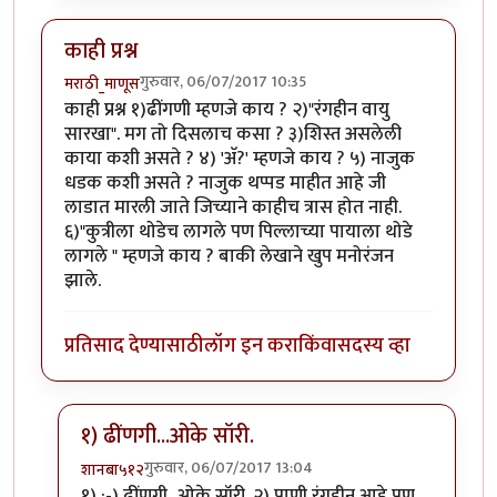
काही प्रश्न
गुरुवार, 06/07/2017 10:35
मराठी_माणूस
काही प्रश्न १)ढींगणी म्हणजे काय ? २)"रंगहीन वायु
सारखा". मग तो दिसलाच कसा ? ३)शिस्त असलेली
काया कशी असते ? ४) 'अ‍ॅ?' म्हणजे काय ? ५) नाजुक
धडक कशी असते ? नाजुक थप्पड माहीत आहे जी
लाडात मारली जाते जिच्याने काहीच त्रास होत नाही.
६)"कुत्रीला थोडेच लागले पण पिल्लाच्या पायाला थोडे
लागले " म्हणजे काय ? बाकी लेखाने खुप मनोरंजन
झाले.
प्रतिसाद देण्यासाठी
लॉग इन करा
किंवा
सदस्य व्हा
१) ढींणगी...ओके सॉरी.
गुरुवार, 06/07/2017 13:04
शानबा५१२
In reply to
काही प्रश्न
by
मराठी_माणूस
१) :-) ढींणगी...ओके सॉरी. २) पाणी रंगहीन आहे पण