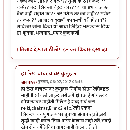
नक्की काय आहे हे सगळं??? तुम्ही कोठे शिकला??
कसे?? मला शिकता येईल का??? याचा प्रभाव जास्त
वेळ नाही राहात का?? जर नसेल तर का नाही‍?? असेल
तर कसा?? आजार व दुखणी कायमची बरी होतात??
सविस्तर सांगा किंवा या आधी लिहिले असल्यास लिंक
द्या कृपया. धन्यवाद...मंदार कुलकर्णी
प्रतिसाद देण्यासाठी
लॉग इन करा
किंवा
सदस्य व्हा
हा लेख वाचल्यावर कुतुहल
गुरुवार, 06/07/2017 08:46
शानबा५१२
In reply to
रेकी म्हणजे??? पूर्ण आणि सविस्तर सांगाल का??
हा लेख वाचल्यावर कुतुहल निर्माण होउन रेकीबद्दल
माहीती शोधली जाईल असे अपेक्षित आहे.गोगलवर
शोधल्यावर माहीती मिलेल.हे शब्द सर्च करा
reiki,chakras,E=mc2 etc. रेकी एकदा
शिकल्यावर पुर्ण जन्मभर तुमच्या अंगात रहाते,जरी
तुम्ही काही काळ तिचा वापर केलाच नाही तरी,अगदी
दोन दोन वर्षे रेकीचा वापर नाही केला तरी ती