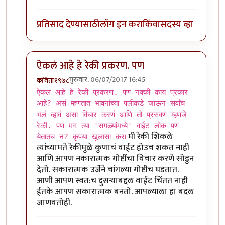
प्रतिसाद देण्यासाठी
लॉग इन करा
किंवा
सदस्य व्हा
ऐकलं आहे हे रेकी प्रकरण. पण
गुरुवार, 06/07/2017 16:45
कविता१९७८
In reply to
ऐकलं आहे हे रेकी प्रकरण. पण
by
ज्योति अळवणी
ऐकलं आहे हे रेकी प्रकरण. पण नक्की काय प्रकार
आहे? असं म्हणतात भावनांच्या पलीकडे जाऊन सर्वांचं
भलं व्हावं असा विचार करणं आणि तो प्रसवण म्हणजे
रेकी. पण मग त्या 'सगळ्यांमध्ये' वाईट लोक पण
मी रेकी शिकले
येतातच न? कृपया खुलासा करा
त्यांच्यामते रेकीमुळे कुणाचं वाईट होउच शकत नाही
आणि आपण नकारात्मक गोष्टींचा विचार करणे सोडुन
देतो. सकारात्मक उर्जेने चांगल्या गोष्टीच घडतात.
आणी आपण स्वत:च दुसर्‍याबद्दल वाईट चिंतत नाही
ईतके आपण सकारात्मक बनतो. आपल्याला हा बदल
जाणवतोही.