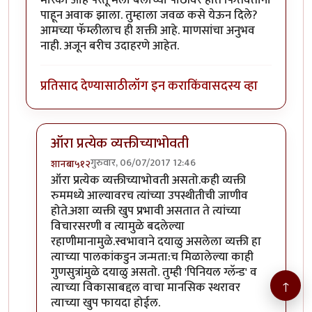
पाहून अवाक झाला. तुम्हाला जवळ कसे येऊन दिले?
आमच्या फॅम्लीलाच ही शक्ती आहे. माणसांचा अनुभव
नाही. अजून बरीच उदाहरणे आहेत.
प्रतिसाद देण्यासाठी
लॉग इन करा
किंवा
सदस्य व्हा
ऑरा प्रत्येक व्यक्तीच्याभोवती
गुरुवार, 06/07/2017 12:46
शानबा५१२
In reply to
मी कोणताही रेकीचा कोर्स
by
कंजूस
ऑरा प्रत्येक व्यक्तीच्याभोवती असतो.कही व्यक्ती
रुममध्ये आल्यावरच त्यांच्या उपस्थीतीची जाणीव
होते.अशा व्यक्ती खुप प्रभावी असतात ते त्यांच्या
विचारसरणी व त्यामुळे बदलेल्या
रहाणीमानामुळे.स्वभावाने दयाळु असलेला व्यक्ती हा
त्याच्या पालकांकडुन जन्मता:च मिळालेल्या काही
गुणसुत्रांमुळे दयाळु असतो. तुम्ही 'पिनियल ग्लॅन्ड' व
↑
त्याच्या विकासाबद्दल वाचा मानसिक स्थरावर
त्याच्या खुप फायदा होईल.