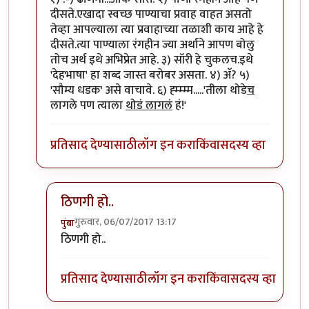
दीसते.एखादा स्वच्छ पाण्याचा प्रवाह वाहत असतो
तेव्हा आपल्याला त्या प्रवाहाच्या तळाशी काय आहे हे
दीसते.त्या पाण्याला रंगहीन ज्या अर्थाने आपण बोलु
तोच अर्थ इथे अभिप्रेत आहे. ३) सॉरी हे चुकलच.इथे
'देहभाषा' हा शब्द जास्त बरोबर असता. ४) अ‍ॅ? ५)
'सौम्य धडक' असे वाचावे. ६) ह्म्म्म्म.....'तीला थोडे
च
लागले पण त्याला
थोडं लागलं
हं!'
प्रतिसाद देण्यासाठी
लॉग इन करा
किंवा
सदस्य व्हा
ठिणगी हो..
गुरुवार, 06/07/2017 13:17
पुंबा
In reply to
१) ढींणगी...ओके सॉरी.
by
शानबा५१२
ठिणगी हो..
प्रतिसाद देण्यासाठी
लॉग इन करा
किंवा
सदस्य व्हा