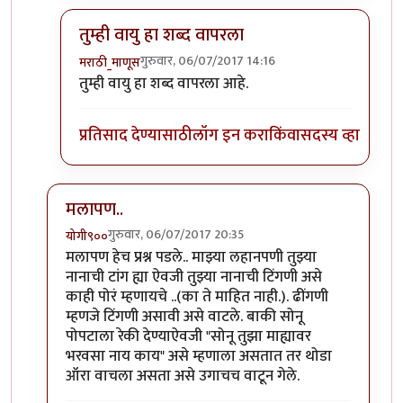
तुम्ही वायु हा शब्द वापरला
गुरुवार, 06/07/2017 14:16
मराठी_माणूस
In reply to
१) ढींणगी...ओके सॉरी.
by
शानबा५१२
तुम्ही वायु हा शब्द वापरला आहे.
प्रतिसाद देण्यासाठी
लॉग इन करा
किंवा
सदस्य व्हा
मलापण..
गुरुवार, 06/07/2017 20:35
योगी९००
In reply to
काही प्रश्न
by
मराठी_माणूस
मलापण हेच प्रश्न पडले.. माझ्या लहानपणी तुझ्या
नानाची टांग ह्या ऐवजी तुझ्या नानाची टिंगणी असे
काही पोरं म्हणायचे ..(का ते माहित नाही.). ढींगणी
म्हणजे टिंगणी असावी असे वाटले. बाकी सोनू
पोपटाला रेकी देण्याऐवजी "सोनू तुझा माह्यावर
भरवसा नाय काय" असे म्हणाला असतात तर थोडा
ऑरा वाचला असता असे उगाचच वाटून गेले.