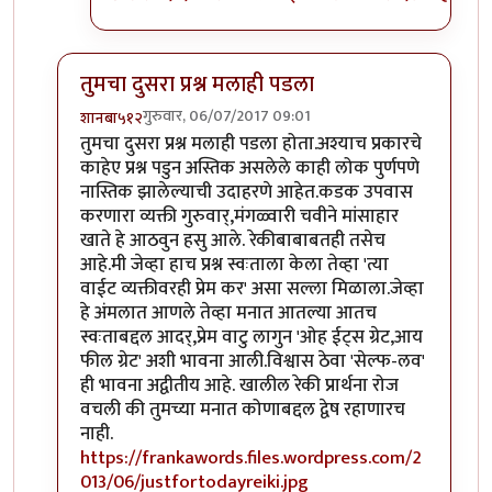
तुमचा दुसरा प्रश्न मलाही पडला
गुरुवार, 06/07/2017 09:01
शानबा५१२
In reply to
ऐकलं आहे हे रेकी प्रकरण. पण
by
ज्योति अळवणी
तुमचा दुसरा प्रश्न मलाही पडला होता.अश्याच प्रकारचे
काहेए प्रश्न पडुन अस्तिक असलेले काही लोक पुर्णपणे
नास्तिक झालेल्याची उदाहरणे आहेत.कडक उपवास
करणारा व्यक्ती गुरुवार्,मंगळ्वारी चवीने मांसाहार
खाते हे आठवुन हसु आले. रेकीबाबाबतही तसेच
आहे.मी जेव्हा हाच प्रश्न स्वःताला केला तेव्हा 'त्या
वाईट व्यक्तीवरही प्रेम कर' असा सल्ला मिळाला.जेव्हा
हे अंमलात आणले तेव्हा मनात आतल्या आतच
स्वःताबद्दल आदर्,प्रेम वाटु लागुन 'ओह ईट्स ग्रेट,आय
फील ग्रेट' अशी भावना आली.विश्वास ठेवा 'सेल्फ-लव'
ही भावना अद्वीतीय आहे. खालील रेकी प्रार्थना रोज
वचली की तुमच्या मनात कोणाबद्दल द्वेष रहाणारच
नाही.
https://frankawords.files.wordpress.com/2
013/06/justfortodayreiki.jpg