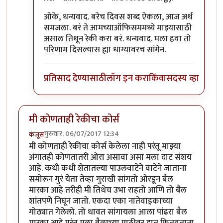
ओके, धन्यवाद. बरेच दिवस शब्द ऐकला, आज अर्थ
समजला. बरं ते आमच्याऑफिसममध्ये माझ्यासाठी
असाल तिथून रेकी करा बरं. धन्यवाद. मला हवा तो
परिणाम दिसल्यास ह्या धाग्यावरच सांगेन.
प्रतिसाद देण्यासाठी
लॉग इन करा
किंवा
सदस्य व्हा
मी कोणताही रेकीचा कोर्स
गुरुवार, 06/07/2017 12:34
कंजूस
मी कोणताही रेकीचा कोर्स केलेला नाही परंतू माझ्या
अंगातही कोणतातरी ओरा असावा असा मला दाट संशय
आहे. कधी कधी शेतातल्या पाउलवाटेने वाटेने जाताना
समोरून गुरं येता तेव्हा गुराखी सांगतो ओरडून बैल
मारका आहे तरीही मी तिथेच उभा राहतो आणि तो बैल
शांतपणे निघून जातो. एकदा एका नातेवाइकाच्या
गोठ्यात गेलेलो. तो धावत सांगायला आला पांढरा बैल
मारका आहे परंतू मला बैलाच्या पाठीवर हात फितवताना