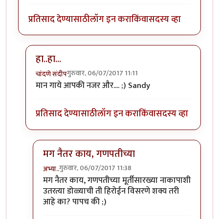
प्रतिसाद देण्यासाठी
लॉग इन करा
किंवा
सदस्य व्हा
हा..हा...
गुरुवार, 06/07/2017 11:11
चांदणे संदीप
In reply to
रेकाई काय क्युट दिसतेय हो,
by
अभ्या..
मान गाये आपकी नजर और.... ;) Sandy
प्रतिसाद देण्यासाठी
लॉग इन करा
किंवा
सदस्य व्हा
मग नैतर काय, गणपतीच्या
गुरुवार, 06/07/2017 11:38
अभ्या..
In reply to
हा..हा...
by
चांदणे संदीप
मग नैतर काय, गणपतीच्या मूर्तीसारख्या नाकापाशी
उतरत्या डोळ्याची ती हिरोईन विसरणे शक्य तरी
आहे का? पापच की ;)