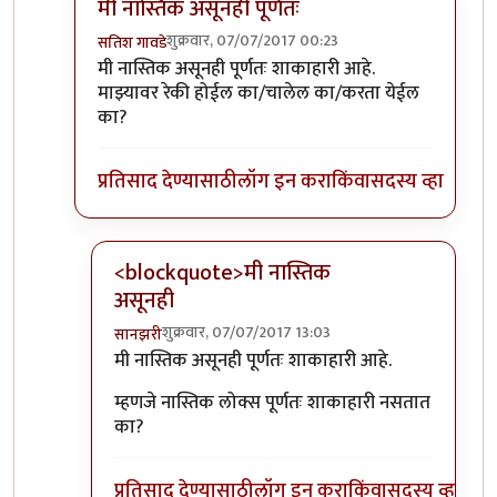
मी नास्तिक असूनही पूर्णतः
शुक्रवार, 07/07/2017 00:23
सतिश गावडे
In reply to
तुमचा दुसरा प्रश्न मलाही पडला
by
शानबा५१२
मी नास्तिक असूनही पूर्णतः शाकाहारी आहे.
माझ्यावर रेकी होईल का/चालेल का/करता येईल
का?
प्रतिसाद देण्यासाठी
लॉग इन करा
किंवा
सदस्य व्हा
<blockquote>मी नास्तिक
असूनही
शुक्रवार, 07/07/2017 13:03
सानझरी
In reply to
मी नास्तिक असूनही पूर्णतः
by
सतिश गावडे
मी नास्तिक असूनही पूर्णतः शाकाहारी आहे.
म्हणजे नास्तिक लोक्स पूर्णतः शाकाहारी नसतात
का?
प्रतिसाद देण्यासाठी
लॉग इन करा
किंवा
सदस्य व्हा