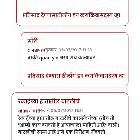
प्रतिसाद देण्यासाठी
लॉग इन करा
किंवा
सदस्य व्हा
सॉरी
गुरुवार, 06/07/2017 13:28
शानबा५१२
In reply to
Quan Yin, the great goddess
by
शानबा
बाकी quan yin असा सर्च केल्यावर....
प्रतिसाद देण्यासाठी
लॉग इन करा
किंवा
सदस्य व्हा
रेकाईच्या हातातील बाटलीचे
गुरुवार, 06/07/2017 11:22
सतिश गावडे
रेकाईच्या हातातील बाटलीचे कार्ल्सबर्गच्या (तीच ती
"आम्ही काय बनवतो हे आपल्याला माहिती आहे" वाली)
बाटलीशी साम्य आहे असे एक निरीक्षण नोंदवतो.