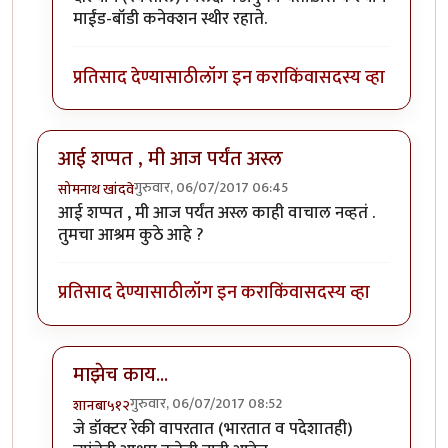
माईंड-बॉडी कनेक्शन स्थीर रहाते.
प्रतिसाद देण्यासाठी
लॉग इन करा
किंवा
सदस्य व्हा
आई शप्पत , मी आज पर्यंत अस्ल
गुरुवार, 06/07/2017 06:45
सोमनाथ खांदवे
आई शप्पत , मी आज पर्यंत अस्ल काही वाचाल नव्हतं .
तुमचा आश्रम कुठे आहे ?
प्रतिसाद देण्यासाठी
लॉग इन करा
किंवा
सदस्य व्हा
माझेच काय...
गुरुवार, 06/07/2017 08:52
शानबा५१२
In reply to
आई शप्पत , मी आज पर्यंत अस्ल
by
सोमनाथ खांद
जे डॉक्टर रेकी वापरतात (भारतात व पदेशातही)