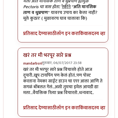
In reply to
हा लेख वाचल्यावर कुतुहल
by
शानबा५१२
मला अति मानसिक ताण व धुम्रपाण ह्यामुळे
Pectoris चा त्रास होता.'
रेकीने
"अति मानसिक
ताण व धुम्रपाण"
यावरच उपाय का केला नाही?
मूले कुठारः ( मुळावरच घाव घालावा कि)
प्रतिसाद देण्यासाठी
लॉग इन करा
किंवा
सदस्य व्हा
खरं तर मी भरपूर सारे प्रश्न
गुरुवार, 06/07/2017 23:58
mandarbsnl
In reply to
हा लेख वाचल्यावर कुतुहल
by
शानबा५१२
खरं तर मी भरपूर सारे प्रश्न विचारले होते आज
दुपारी..खूप टायपिंग पण केलं होतं..पण पोस्ट
करताना नेमका साईट डाउन चा एरर आला आणि ते
सगळं बोंबलत गेलं...असो तुमचा इमेल आयडी द्या
मला...वैयक्तिक रित्या प्रश्न विचारतो..धन्यवाद..
प्रतिसाद देण्यासाठी
लॉग इन करा
किंवा
सदस्य व्हा