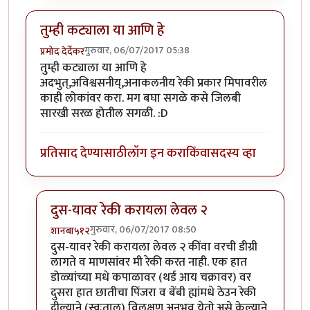
तुम्ही कट्याला या आणि हे
गुरुवार, 06/07/2017 05:38
प्रमोद देर्देकर
तुम्ही कट्याला या आणि हे
अदभुत्,अविश्वसनीय्,अनाकलनीय रेकी प्रकार मिपावरील
काही लोकांवर करा. मग बघा सगळे कसे जिलबी
सारखी सरळ होतील सगळी. :D
प्रतिसाद देण्यासाठी
लॉग इन करा
किंवा
सदस्य व्हा
दुस-यावर रेकी करायला लेवल २
गुरुवार, 06/07/2017 08:50
शानबा५१२
In reply to
तुम्ही कट्याला या आणि हे
by
प्रमोद देर्देकर
दुस-यावर रेकी करायला लेवल २ कींवा वरची डीग्री
लागते व माणसांवर मी रेकी करत नाही. एक हात
डोळ्यांच्या मधे कपाळावर (थर्ड आय चक्रावर) वर
दुसरा हात छातीचा पिंजरा व बेंबी ह्यांमधे ठेउन रेकी
दील्याने (स्वःताल) विलक्षण अनुभव येतो.असे केल्याने