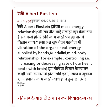
रेकी Albert Einstein
गुरुवार, 06/07/2017 13:13
शानबा५१२
In reply to
प्लसिबो
by
उपाशी बोका
रेकी Albert Einstein ह्यांच्या mass energy
relationshipशी सबंधीत आहे.मलाही खुप वेळा 'पण
हे सर्व कसे होते? रेकी काम करते पण ह्यामागचे
विज्ञान काय?' असा प्रश्न खुप वेळा पडतो.व मी
vibration of the organs,heat energy
supplied by hands,Kundalini,mind-body
relationship (for example : controlling i.e.
increasing or decreasing rate of our heart
beats with brain) ह्या गोष्टींचा विचार केल्यावर
काही अंशी समाधानी होतो.रेकी इदा,पिंगला व शुष्मना
ह्यां नाड्यावर काम करते त्याचे ज्ञान तुम्हाला उत्तर
देईल.
प्रतिसाद देण्यासाठी
लॉग इन करा
किंवा
सदस्य व्हा