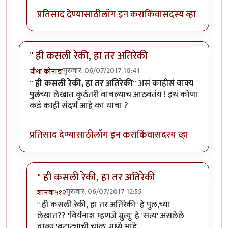
प्रतिसाद देण्यासाठी
लॉग इन करा
किंवा
सदस्य व्हा
" ही कसली रेकी, हा तर अतिरेकी
गुरुवार, 06/07/2017 10:41
चौथा कोनाडा
" ही कसली रेकी, हा तर अतिरेकी"
असं काहीसं वाक्य
पुलं
च्या लेखात कुठंतरी वाचल्याच आठवतंय ! इथं कोणा
कडं काही संदर्भ आहे का याचा ?
प्रतिसाद देण्यासाठी
लॉग इन करा
किंवा
सदस्य व्हा
" ही कसली रेकी, हा तर अतिरेकी
गुरुवार, 06/07/2017 12:55
शानबा५१२
In reply to
" ही कसली रेकी, हा तर अतिरेकी
by
चौथा कोनाड
" ही कसली रेकी, हा तर अतिरेकी" हे पुल,च्या
लेखात?? 'विर्यनाश म्हणजे म्रुत्यु' हे 'सत्य' असलेले
वाक्य 'बटाट्याची चाळ' मध्ये आहे.