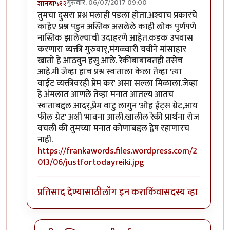
गुरुवार, 06/07/2017 09:00
शानबा५१२
In reply to
ऐकलं आहे हे रेकी प्रकरण. पण
by
ज्योति अळवणी
तुमचा दुसरा प्रश्न मलाही पडला होता.अश्याच प्रकारचे
काहेए प्रश्न पडुन अस्तिक असलेले काही लोक पुर्णपणे
नास्तिक झालेल्याची उदाहरणे आहेत.कडक उपवास
करणारा व्यक्ती गुरुवार्,मंगळ्वारी चवीने मांसाहार
खातो हे आठवुन हसु आले. रेकीबाबाबतही तसेच
आहे.मी जेव्हा हाच प्रश्न स्वःताला केला तेव्हा 'त्या
वाईट व्यक्तीवरही प्रेम कर' असा सल्ला मिळाला.जेव्हा
हे अंमलात आणले तेव्हा मनात आतल्य आतच
स्वःताबद्दल आदर्,प्रेम वाटु लागुन 'ओह ईट्स ग्रेट,आय
फील ग्रेट' अशी भावना आली.खालील रेकी प्रार्थना रोज
वचली की तुमच्या मनात कोणाबद्दल द्वेष रहाणारच
नाही.
https://frankawords.files.wordpress.com/2
013/06/justfortodayreiki.jpg
प्रतिसाद देण्यासाठी
लॉग इन करा
किंवा
सदस्य व्हा