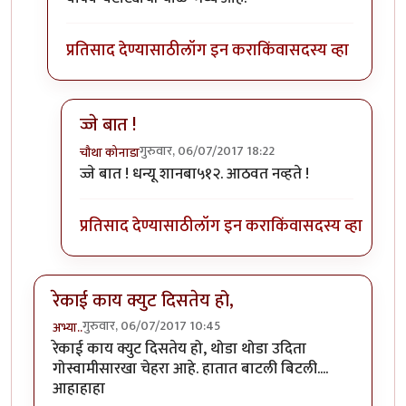
प्रतिसाद देण्यासाठी
लॉग इन करा
किंवा
सदस्य व्हा
ज्जे बात !
गुरुवार, 06/07/2017 18:22
चौथा कोनाडा
In reply to
" ही कसली रेकी, हा तर अतिरेकी
by
शानबा५१
ज्जे बात ! धन्यू शानबा५१२. आठवत नव्हते !
प्रतिसाद देण्यासाठी
लॉग इन करा
किंवा
सदस्य व्हा
रेकाई काय क्युट दिसतेय हो,
गुरुवार, 06/07/2017 10:45
अभ्या..
रेकाई काय क्युट दिसतेय हो, थोडा थोडा उदिता
गोस्वामीसारखा चेहरा आहे. हातात बाटली बिटली....
आहाहाहा