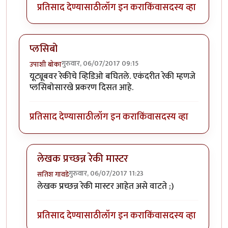
प्रतिसाद देण्यासाठी
लॉग इन करा
किंवा
सदस्य व्हा
प्लसिबो
गुरुवार, 06/07/2017 09:15
उपाशी बोका
यूट्यूबवर रेकीचे व्हिडिओ बघितले. एकंदरीत रेकी म्हणजे
प्लसिबोसारखे प्रकरण दिसत आहे.
प्रतिसाद देण्यासाठी
लॉग इन करा
किंवा
सदस्य व्हा
लेखक प्रच्छन्न रेकी मास्टर
गुरुवार, 06/07/2017 11:23
सतिश गावडे
In reply to
प्लसिबो
by
उपाशी बोका
लेखक प्रच्छन्न रेकी मास्टर आहेत असे वाटते ;)
प्रतिसाद देण्यासाठी
लॉग इन करा
किंवा
सदस्य व्हा