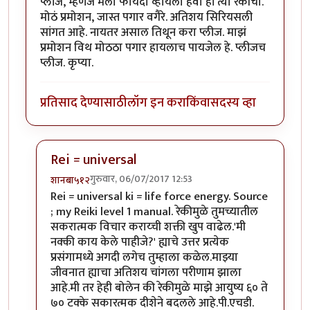
प्लीज, म्हणजे मला फायदा व्हायला हवा हां त्या रेकीचा.
मोठं प्रमोशन, जास्त पगार वगैरे. अतिशय सिरियसली
सांगत आहे. नायतर असाल तिथून करा प्लीज. माझं
प्रमोशन विथ मोठठा पगार हायलाच पायजेल हे. प्लीजच
प्लीज. कृप्या.
प्रतिसाद देण्यासाठी
लॉग इन करा
किंवा
सदस्य व्हा
Rei = universal
गुरुवार, 06/07/2017 12:53
शानबा५१२
In reply to
रेकी म्हणजे काय? मला ह्या
by
यशोधरा
Rei = universal ki = life force energy. Source
; my Reiki level 1 manual. रेकीमुळे तुमच्यातील
सकरात्मक विचार कराय्ची शक्ती खुप वाढेल.'मी
नक्की काय केले पाहीजे?' ह्याचे उत्तर प्रत्येक
प्रसंगामध्ये अगदी लगेच तुम्हाला कळेल.माझ्या
जीवनात ह्याचा अतिशय चांगला परीणाम झाला
आहे.मी तर हेही बोलेन की रेकीमुळे माझे आयुष्य ६० ते
७० टक्के सकारत्मक दीशेने बदलले आहे.पी.एचडी.