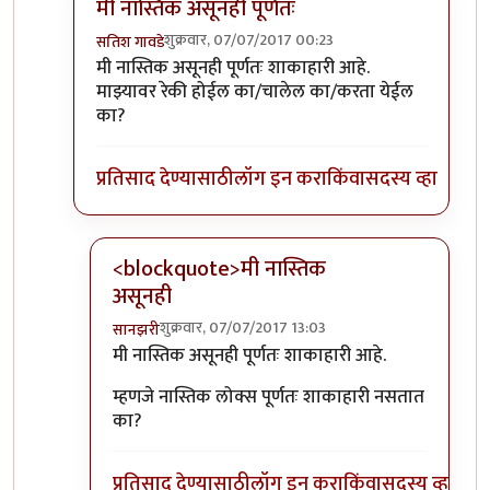
मी नास्तिक असूनही पूर्णतः
शुक्रवार, 07/07/2017 00:23
सतिश गावडे
In reply to
तुमचा दुसरा प्रश्न मलाही पडला
by
शानबा५१२
मी नास्तिक असूनही पूर्णतः शाकाहारी आहे.
माझ्यावर रेकी होईल का/चालेल का/करता येईल
का?
प्रतिसाद देण्यासाठी
लॉग इन करा
किंवा
सदस्य व्हा
<blockquote>मी नास्तिक
असूनही
शुक्रवार, 07/07/2017 13:03
सानझरी
In reply to
मी नास्तिक असूनही पूर्णतः
by
सतिश गावडे
मी नास्तिक असूनही पूर्णतः शाकाहारी आहे.
म्हणजे नास्तिक लोक्स पूर्णतः शाकाहारी नसतात
का?
प्रतिसाद देण्यासाठी
लॉग इन करा
किंवा
सदस्य व्हा