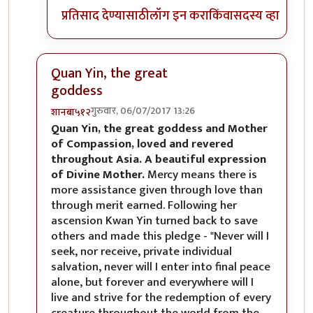
प्रतिसाद देण्यासाठी
लॉग इन करा
किंवा
सदस्य व्हा
Quan Yin, the great
goddess
गुरुवार, 06/07/2017 13:26
शानबा५१२
In reply to
रेकाई काय क्युट दिसतेय हो,
by
अभ्या..
Quan Yin, the great goddess and Mother
of Compassion, loved and revered
throughout Asia. A beautiful expression
of Divine Mother.
Mercy means there is
more assistance given through love than
through merit earned. Following her
ascension Kwan Yin turned back to save
others and made this pledge - "Never will I
seek, nor receive, private individual
salvation, never will I enter into final peace
alone, but forever and everywhere will I
live and strive for the redemption of every
creature throughout the world from the