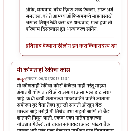
ओके, धन्यवाद. बरेच दिवस शब्द ऐकला, आज अर्थ
समजला. बरं ते आमच्याऑफिसममध्ये माझ्यासाठी
असाल तिथून रेकी करा बरं. धन्यवाद. मला हवा तो
परिणाम दिसल्यास ह्या धाग्यावरच सांगेन.
प्रतिसाद देण्यासाठी
लॉग इन करा
किंवा
सदस्य व्हा
मी कोणताही रेकीचा कोर्स
गुरुवार, 06/07/2017 12:34
कंजूस
मी कोणताही रेकीचा कोर्स केलेला नाही परंतू माझ्या
अंगातही कोणतातरी ओरा असावा असा मला दाट संशय
आहे. कधी कधी शेतातल्या पाउलवाटेने वाटेने जाताना
समोरून गुरं येता तेव्हा गुराखी सांगतो ओरडून बैल
मारका आहे तरीही मी तिथेच उभा राहतो आणि तो बैल
शांतपणे निघून जातो. एकदा एका नातेवाइकाच्या
गोठ्यात गेलेलो. तो धावत सांगायला आला पांढरा बैल
मारका आहे परंतू मला बैलाच्या पाठीवर हात फितवताना