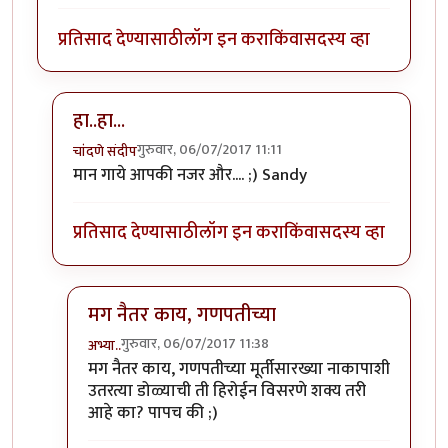
प्रतिसाद देण्यासाठी
लॉग इन करा
किंवा
सदस्य व्हा
हा..हा...
गुरुवार, 06/07/2017 11:11
चांदणे संदीप
In reply to
रेकाई काय क्युट दिसतेय हो,
by
अभ्या..
मान गाये आपकी नजर और.... ;) Sandy
प्रतिसाद देण्यासाठी
लॉग इन करा
किंवा
सदस्य व्हा
मग नैतर काय, गणपतीच्या
गुरुवार, 06/07/2017 11:38
अभ्या..
In reply to
हा..हा...
by
चांदणे संदीप
मग नैतर काय, गणपतीच्या मूर्तीसारख्या नाकापाशी
उतरत्या डोळ्याची ती हिरोईन विसरणे शक्य तरी
आहे का? पापच की ;)