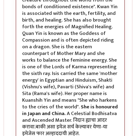
bonds of conditioned existence". Kwan Yin
is associated with the earth, fertility, and
birth, and healing. She has also brought
forth the energies of Magnified Healing.
Quan Yin is known as the Goddess of
Compassion and is often depicted riding
on a dragon. She is the eastern
counterpart of Mother Mary and she
works to balance the feminine energy. She
is one of the Lords of Karma representing
the sixth ray. Isis carried the same 'mother
energy' in Egyptian and Hinduism, Shakti
(Vishnu's wife), Pavarti (Shiva's wife) and
Sita (Rama's wife). Her proper name is
Kuanshih Yin and means "She who harkens
to the cries of the world".
She is honoured
in Japan and China.
A Celestial Bodhisatva
and Ascended Master. निदान ह्याचा आदर
करावा.बाकी असा इमेज सर्च केल्यावर येणा-या
इमेजेस फार अल्हाददायी आहेत.