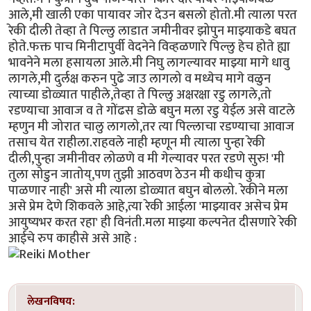
आले,मी खाली एका पायावर जोर देउन बसलो होतो.मी त्याला परत
रेकी दीली तेव्हा ते पिल्लु लाडात जमीनीवर झोपुन माझ्याकडे बघत
होते.फक्त पाच मिनीटापुर्वी वेदनेने विव्हळणारे पिल्लु हेच होते ह्या
भावनेने मला हसायला आले.मी निघु लागल्यावर माझ्या मागे धावु
लागले,मी दुर्लक्ष करुन पुढे जाउ लागलो व मध्येच मागे वळुन
त्याच्या डोळ्यात पाहीले,तेव्हा ते पिल्लु अक्षरक्षा रडु लागले,तो
रडण्याचा आवाज व ते गोंढस डोळे बघुन मला रडु येईल असे वाटले
म्हणुन मी जोरात चालु लागलो,तर त्या पिल्लाचा रडण्याचा आवाज
तसाच येत राहीला.राहवले नाही म्हणून मी त्याला पुन्हा रेकी
दीली,पुन्हा जमीनीवर लोळणे व मी गेल्यावर परत रडणे सुरु! 'मी
तुला सोडुन जातोय्,पण तुझी आठवण ठेउन मी कधीच कुत्रा
पाळणार नाही' असे मी त्याला डोळ्यात बघुन बोललो. रेकीने मला
असे प्रेम देणे शिकवले आहे,त्या रेकी आईला 'माझ्यावर असेच प्रेम
आयुष्यभर करत रहा' ही विनंती.मला माझ्या कल्पनेत दीसणारे रेकी
आईचे रुप काहीसे असे आहे :
लेखनविषय: