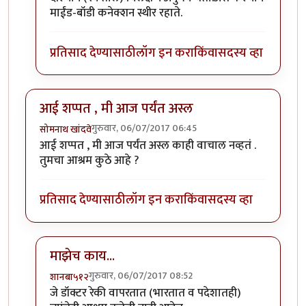
माईंड-बॉडी कनेक्शन स्थीर रहाते.
प्रतिसाद देण्यासाठी
लॉग इन करा
किंवा
सदस्य व्हा
आई शप्पत , मी आज पर्यंत अस्ल
गुरुवार, 06/07/2017 06:45
सोमनाथ खांदवे
आई शप्पत , मी आज पर्यंत अस्ल काही वाचाल नव्हतं .
तुमचा आश्रम कुठे आहे ?
प्रतिसाद देण्यासाठी
लॉग इन करा
किंवा
सदस्य व्हा
माझेच काय...
गुरुवार, 06/07/2017 08:52
शानबा५१२
In reply to
आई शप्पत , मी आज पर्यंत अस्ल
by
सोमनाथ खांद
जे डॉक्टर रेकी वापरतात (भारतात व पदेशातही)