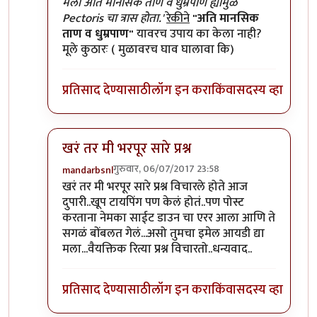
In reply to
हा लेख वाचल्यावर कुतुहल
by
शानबा५१२
मला अति मानसिक ताण व धुम्रपाण ह्यामुळे
Pectoris चा त्रास होता.'
रेकीने
"अति मानसिक
ताण व धुम्रपाण"
यावरच उपाय का केला नाही?
मूले कुठारः ( मुळावरच घाव घालावा कि)
प्रतिसाद देण्यासाठी
लॉग इन करा
किंवा
सदस्य व्हा
खरं तर मी भरपूर सारे प्रश्न
गुरुवार, 06/07/2017 23:58
mandarbsnl
In reply to
हा लेख वाचल्यावर कुतुहल
by
शानबा५१२
खरं तर मी भरपूर सारे प्रश्न विचारले होते आज
दुपारी..खूप टायपिंग पण केलं होतं..पण पोस्ट
करताना नेमका साईट डाउन चा एरर आला आणि ते
सगळं बोंबलत गेलं...असो तुमचा इमेल आयडी द्या
मला...वैयक्तिक रित्या प्रश्न विचारतो..धन्यवाद..
प्रतिसाद देण्यासाठी
लॉग इन करा
किंवा
सदस्य व्हा