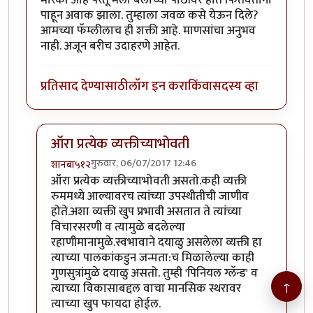
पाहून अवाक झाला. तुम्हाला जवळ कसे येऊन दिले?
आमच्या फॅम्लीलाच ही शक्ती आहे. माणसांचा अनुभव
नाही. अजून बरीच उदाहरणे आहेत.
प्रतिसाद देण्यासाठी
लॉग इन करा
किंवा
सदस्य व्हा
ऑरा प्रत्येक व्यक्तीच्याभोवती
गुरुवार, 06/07/2017 12:46
शानबा५१२
In reply to
मी कोणताही रेकीचा कोर्स
by
कंजूस
ऑरा प्रत्येक व्यक्तीच्याभोवती असतो.कही व्यक्ती
रुममध्ये आल्यावरच त्यांच्या उपस्थीतीची जाणीव
होते.अशा व्यक्ती खुप प्रभावी असतात ते त्यांच्या
विचारसरणी व त्यामुळे बदलेल्या
रहाणीमानामुळे.स्वभावाने दयाळु असलेला व्यक्ती हा
त्याच्या पालकांकडुन जन्मता:च मिळालेल्या काही
गुणसुत्रांमुळे दयाळु असतो. तुम्ही 'पिनियल ग्लॅन्ड' व
↑
त्याच्या विकासाबद्दल वाचा मानसिक स्थरावर
त्याच्या खुप फायदा होईल.