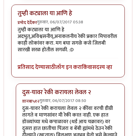
तुम्ही कट्याला या आणि हे
गुरुवार, 06/07/2017 05:38
प्रमोद देर्देकर
तुम्ही कट्याला या आणि हे
अदभुत्,अविश्वसनीय्,अनाकलनीय रेकी प्रकार मिपावरील
काही लोकांवर करा. मग बघा सगळे कसे जिलबी
सारखी सरळ होतील सगळी. :D
प्रतिसाद देण्यासाठी
लॉग इन करा
किंवा
सदस्य व्हा
दुस-यावर रेकी करायला लेवल २
गुरुवार, 06/07/2017 08:50
शानबा५१२
In reply to
तुम्ही कट्याला या आणि हे
by
प्रमोद देर्देकर
दुस-यावर रेकी करायला लेवल २ कींवा वरची डीग्री
लागते व माणसांवर मी रेकी करत नाही. एक हात
डोळ्यांच्या मधे कपाळावर (थर्ड आय चक्रावर) वर
दुसरा हात छातीचा पिंजरा व बेंबी ह्यांमधे ठेउन रेकी
दील्याने (स्वःताल) विलक्षण अनुभव येतो.असे केल्याने