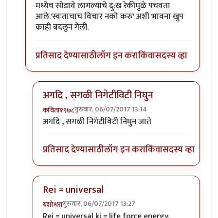
मध्येच सोडावे लागल्याचे दु:ख रेकीमुळे पचवता
आले.'स्वःताचाच विचार नको करु' अशी भावना खुप
काही बदलुन गेली.
प्रतिसाद देण्यासाठी
लॉग इन करा
किंवा
सदस्य व्हा
अगदि , सगळी निगेटीविटी निघुन
गुरुवार, 06/07/2017 13:14
कविता१९७८
In reply to
Rei = universal
by
शानबा५१२
अगदि , सगळी निगेटीविटी निघुन जाते
प्रतिसाद देण्यासाठी
लॉग इन करा
किंवा
सदस्य व्हा
Rei = universal
गुरुवार, 06/07/2017 13:27
यशोधरा
In reply to
Rei = universal
by
शानबा५१२
Rei = universal ki = life force energy.