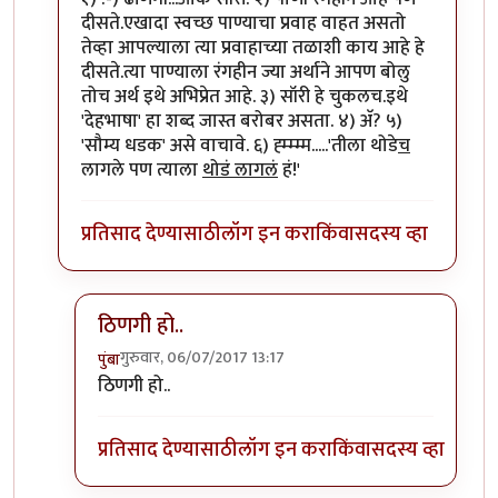
दीसते.एखादा स्वच्छ पाण्याचा प्रवाह वाहत असतो
तेव्हा आपल्याला त्या प्रवाहाच्या तळाशी काय आहे हे
दीसते.त्या पाण्याला रंगहीन ज्या अर्थाने आपण बोलु
तोच अर्थ इथे अभिप्रेत आहे. ३) सॉरी हे चुकलच.इथे
'देहभाषा' हा शब्द जास्त बरोबर असता. ४) अ‍ॅ? ५)
'सौम्य धडक' असे वाचावे. ६) ह्म्म्म्म.....'तीला थोडे
च
लागले पण त्याला
थोडं लागलं
हं!'
प्रतिसाद देण्यासाठी
लॉग इन करा
किंवा
सदस्य व्हा
ठिणगी हो..
गुरुवार, 06/07/2017 13:17
पुंबा
In reply to
१) ढींणगी...ओके सॉरी.
by
शानबा५१२
ठिणगी हो..
प्रतिसाद देण्यासाठी
लॉग इन करा
किंवा
सदस्य व्हा