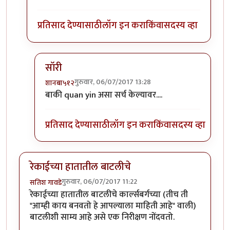
प्रतिसाद देण्यासाठी
लॉग इन करा
किंवा
सदस्य व्हा
सॉरी
गुरुवार, 06/07/2017 13:28
शानबा५१२
In reply to
Quan Yin, the great goddess
by
शानबा
बाकी quan yin असा सर्च केल्यावर....
प्रतिसाद देण्यासाठी
लॉग इन करा
किंवा
सदस्य व्हा
रेकाईच्या हातातील बाटलीचे
गुरुवार, 06/07/2017 11:22
सतिश गावडे
रेकाईच्या हातातील बाटलीचे कार्ल्सबर्गच्या (तीच ती
"आम्ही काय बनवतो हे आपल्याला माहिती आहे" वाली)
बाटलीशी साम्य आहे असे एक निरीक्षण नोंदवतो.