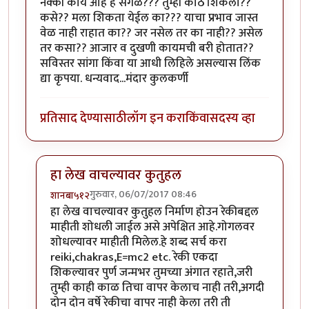
नक्की काय आहे हे सगळं??? तुम्ही कोठे शिकला??
कसे?? मला शिकता येईल का??? याचा प्रभाव जास्त
वेळ नाही राहात का?? जर नसेल तर का नाही‍?? असेल
तर कसा?? आजार व दुखणी कायमची बरी होतात??
सविस्तर सांगा किंवा या आधी लिहिले असल्यास लिंक
द्या कृपया. धन्यवाद...मंदार कुलकर्णी
प्रतिसाद देण्यासाठी
लॉग इन करा
किंवा
सदस्य व्हा
हा लेख वाचल्यावर कुतुहल
गुरुवार, 06/07/2017 08:46
शानबा५१२
In reply to
रेकी म्हणजे??? पूर्ण आणि सविस्तर सांगाल का??
हा लेख वाचल्यावर कुतुहल निर्माण होउन रेकीबद्दल
माहीती शोधली जाईल असे अपेक्षित आहे.गोगलवर
शोधल्यावर माहीती मिलेल.हे शब्द सर्च करा
reiki,chakras,E=mc2 etc. रेकी एकदा
शिकल्यावर पुर्ण जन्मभर तुमच्या अंगात रहाते,जरी
तुम्ही काही काळ तिचा वापर केलाच नाही तरी,अगदी
दोन दोन वर्षे रेकीचा वापर नाही केला तरी ती