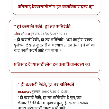
प्रतिसाद देण्यासाठी
लॉग इन करा
किंवा
सदस्य व्हा
" ही कसली रेकी, हा तर अतिरेकी
गुरुवार, 06/07/2017 10:41
चौथा कोनाडा
" ही कसली रेकी, हा तर अतिरेकी"
असं काहीसं वाक्य
पुलं
च्या लेखात कुठंतरी वाचल्याच आठवतंय ! इथं कोणा
कडं काही संदर्भ आहे का याचा ?
प्रतिसाद देण्यासाठी
लॉग इन करा
किंवा
सदस्य व्हा
" ही कसली रेकी, हा तर अतिरेकी
गुरुवार, 06/07/2017 12:55
शानबा५१२
In reply to
" ही कसली रेकी, हा तर अतिरेकी
by
चौथा कोनाड
" ही कसली रेकी, हा तर अतिरेकी" हे पुल,च्या
लेखात?? 'विर्यनाश म्हणजे म्रुत्यु' हे 'सत्य' असलेले
वाक्य 'बटाट्याची चाळ' मध्ये आहे.