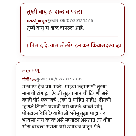
तुम्ही वायु हा शब्द वापरला
गुरुवार, 06/07/2017 14:16
मराठी_माणूस
In reply to
१) ढींणगी...ओके सॉरी.
by
शानबा५१२
तुम्ही वायु हा शब्द वापरला आहे.
प्रतिसाद देण्यासाठी
लॉग इन करा
किंवा
सदस्य व्हा
मलापण..
गुरुवार, 06/07/2017 20:35
योगी९००
In reply to
काही प्रश्न
by
मराठी_माणूस
मलापण हेच प्रश्न पडले.. माझ्या लहानपणी तुझ्या
नानाची टांग ह्या ऐवजी तुझ्या नानाची टिंगणी असे
काही पोरं म्हणायचे ..(का ते माहित नाही.). ढींगणी
म्हणजे टिंगणी असावी असे वाटले. बाकी सोनू
पोपटाला रेकी देण्याऐवजी "सोनू तुझा माह्यावर
भरवसा नाय काय" असे म्हणाला असतात तर थोडा
ऑरा वाचला असता असे उगाचच वाटून गेले.