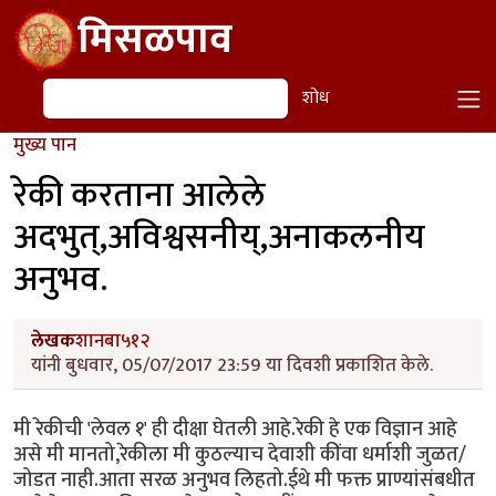
Skip to main content
मिसळपाव
शोध
शोध
मुख्य पान
रेकी करताना आलेले
अदभुत्,अविश्वसनीय्,अनाकलनीय
अनुभव.
लेखक
शानबा५१२
यांनी बुधवार, 05/07/2017 23:59 या दिवशी प्रकाशित केले.
मी रेकीची 'लेवल १' ही दीक्षा घेतली आहे.रेकी हे एक विज्ञान आहे
असे मी मानतो,रेकीला मी कुठल्याच देवाशी कींवा धर्माशी जुळत/
जोडत नाही.आता सरळ अनुभव लिहतो.ईथे मी फक्त प्राण्यांसंबधीत