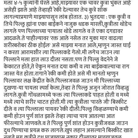
मला ४-५ कुत्र्यांनी घेरले आहे,माझ्यावर एक चावर कुत्रा भुंकत आहे
असेही झाले आहे तेव्हाही रेकी देल्यावर तेच कुत्रे शॉक
लागल्याप्रमाणे माझ्यापासुन लांब होतात. ३) भुतदया : एक कुत्री व
तिचे पिल्लु ह्यांना एका बाईकने नाजुक धडक मारली,कुत्रीला थोडेच
लागले पण पिल्लाच्या पायाला थोडे लागले व ते एका दगडावर
आदळले.ते पाहील्यावर 'रक्त आले नसेल तर मुका मार वाढत्या
शरीरबरोबर ठीक होईल' असे माझ्या मनात आले,म्हणुन जास्त घाई
न करता आरामशीर त्या पिल्लाकडे गेलो.मी लगेच जाउन त्या
पिल्लाने मला हात लाउ दीला नसता.पण ते पिल्लु वेदनेने जे
केकाटत होते,ते ऐकुन मनात दया कमी व त्या बाईकवाल्याचा राग
जास्त येत होता.रागाने रेकी कमी होते असे मी मानतो म्हणुन
पिल्लावर लक्ष केंद्रीत केले.पिल्लाजवळ जाउन मी पिल्लाच्या
दुखणा-या पायला स्पर्श केला,तेव्हा ते पिल्लु अजुन जोरात विव्हळु
लागले.कुत्री गोंधळामध्ये फक्त त्या पिल्लाकडे पाहत होती व मध्ये
मध्ये त्याचे शरीर चाटत होती.मी त्या कुत्रीला 'पारले जी' बिस्कीट
दीले व त्या पिल्लाला पायवर रेकी दीली.पिल्लु विव्हळण्याचे कमी
कमी होउन पुर्ण शांत झाले तेव्हा त्याचा पाय आतल्या आत
फीरल्याचे जाणवले.व ते पिल्लु पुर्ण शांत होउन कुत्रीजवळ जाउन
दुध पिण्याचा प्रयत्न करु लागले.खुप लहान असल्याने बिस्कीट खात
नव्हते.मग कुत्रीने दुध पाजण्यास नकार दील्यावर माझ्याजवळ