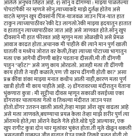
आलेले अनुभव लिहत आहे. १) सोनु व ढींगण्या : माझ्या पाळलेल्या
पोपटांपैकी नर म्हणजे सोनु.त्याच्याकडे माझे दुर्लक्ष होतेय असे
वाटले म्हणुन खुप दीवसांनी पिंज-याजवळ जाउन पिंज-यात हात
टाकुन त्याच्यापाठीवर रेकी देउ लागलो.रेकी माझ्या ह्रदयातुन हातात
व हातातुन त्याच्यापाठीवर जात आहे असे जाणवत होते.सोनु खुप
दीवसाने मी हात फीरवत आहे म्हणुन मला ओळखीचे असे प्रेमळ
आवाज काढत होता.अचानक मी पाहीले की त्याने मान पुर्ण खाली
घातली व मध्येच जोरात वर केली,तेव्हा त्याच्या पोटाच्या भागातुन
मला एक आगेची ढींगणी बाहेर पडताना दीसली.मी ती ढींगणी
पाहुन "व्हॉट?" असे जणु काय ओरडलो. आजही मला ती ढींगणी
काय होती ते नाही कळाले,पण 'ती खरच ढींगणी होती का?' असा
प्रश्न कींवा शंका माझ्या मनात कधीच आली नाही,कारण मला पुर्ण
खात्री होती मी काय पाहीले आहे. २) डोंगरावरच्या मंदीरातुन येताना
भुंकणारा कुत्रा : मी सुट्टीचा दीवस म्हणून सकाळी वसईच्या एका
डोंगरावर चालायला गेलो व तिथल्या मंदीरात जाउन परत
होतो.डोंगर उतरुन खाली आलो,तेव्हा माझा ऑरा खुप वाढला आहे
असे मला जाणवले,बघण्याचा प्रयत्न केला तेव्हा माझे शरीर पुर्ण त्या
ऑरामधे होते,त्या ऑराने वेढले गेले होते.थोडे पुढे आल्यावर, एक
खुप रागीट कुत्रा दोन चार मुलांवर भुकंत होता.ती मुले खेळुन थकली
असतनाही घाबरुन जीव हातात घेउन एकडे तिकडे पळत होती.तो