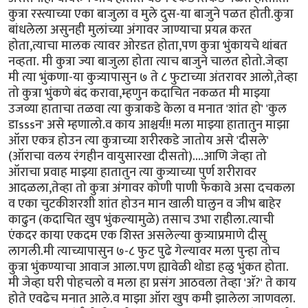
कुत्रा रस्त्याच्या एका बाजुला व मुले दुस-या बाजुने पळत होती.कुत्रा
बांधलेला असुनही मुलांच्या अंगावर जाण्याचा प्रयत्न करत
होता,त्याचा मालक त्यावर ओरडत होता,पण कुत्रा भुंकायचे थांबत
नव्हता. मी कुत्रा ज्या बाजुला होता त्याच बाजुने चालत होतो.जेव्हा
मी त्या भुंकणा-या कुत्र्यापासुन ७ ते ८ फुटाच्या अंतरावर आलो,तेव्हा
तो कुत्रा भुंकणे बंद करावा,म्हणुन कदाचित नकळत मी माझ्या
उजव्या हाताचा तळवा त्या कुत्राकडे केला व मनात 'शांत हो' 'कुल
डाsssन' असे म्हणालो.व काय आश्चर्य!! मला माझ्या हातातुन माझा
ऑरा एकत्र होउन त्या कुत्राच्या शरीरकडे जातोय असे 'दीसले'
(ऑराचा वलय रंगहीन वायुसारखा दीसतो)....आणि जेव्हा तो
ऑराचा प्रवाह माझ्या हातातुन त्या कुत्र्याच्या पुर्ण शरीरावर
आदळला,तेव्हा तो कुत्रा अंगावर कोणी पाणी फेकावे असा दचकला
व एका चुटकीशरशी शांत होउन मान खाली घालुन व जीभ बाहेर
काढुन (कदाचित खुप भुंकल्यामुळे) तसाच उभा राहीला.त्याची
एंकदर काया एकदम एक शिस्त असलेल्या कुत्र्याप्रमाणे दीसु
लागली.मी त्याच्यापासुन ७-८ फुट पुढे गेल्यावर मला पुन्हा तोच
कुत्रा भुंकण्याचा आवाज आला.पण ह्यावेळी थोडा हळु भुंकत होता.
मी जेव्हा घरी पोहचलो व मला हा प्रसंग आठवला तेव्हा 'अ‍ॅ?' ते काय
होते एवढेच मनात आले.व माझा ऑरा खुप कमी झालेला जाणवला.