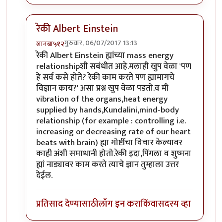
रेकी Albert Einstein
गुरुवार, 06/07/2017 13:13
शानबा५१२
In reply to
प्लसिबो
by
उपाशी बोका
रेकी Albert Einstein ह्यांच्या mass energy
relationshipशी सबंधीत आहे.मलाही खुप वेळा 'पण
हे सर्व कसे होते? रेकी काम करते पण ह्यामागचे
विज्ञान काय?' असा प्रश्न खुप वेळा पडतो.व मी
vibration of the organs,heat energy
supplied by hands,Kundalini,mind-body
relationship (for example : controlling i.e.
increasing or decreasing rate of our heart
beats with brain) ह्या गोष्टींचा विचार केल्यावर
काही अंशी समाधानी होतो.रेकी इदा,पिंगला व शुष्मना
ह्यां नाड्यावर काम करते त्याचे ज्ञान तुम्हाला उत्तर
देईल.
प्रतिसाद देण्यासाठी
लॉग इन करा
किंवा
सदस्य व्हा