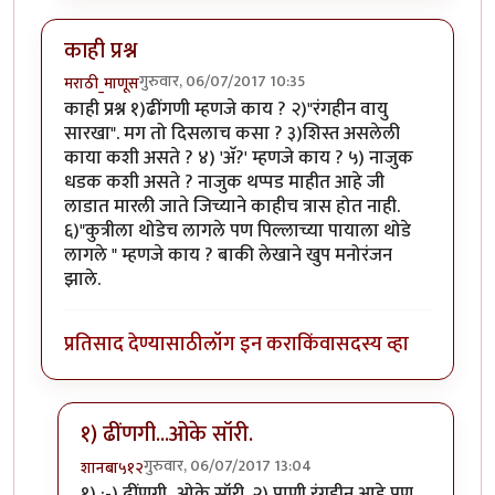
काही प्रश्न
गुरुवार, 06/07/2017 10:35
मराठी_माणूस
काही प्रश्न १)ढींगणी म्हणजे काय ? २)"रंगहीन वायु
सारखा". मग तो दिसलाच कसा ? ३)शिस्त असलेली
काया कशी असते ? ४) 'अ‍ॅ?' म्हणजे काय ? ५) नाजुक
धडक कशी असते ? नाजुक थप्पड माहीत आहे जी
लाडात मारली जाते जिच्याने काहीच त्रास होत नाही.
६)"कुत्रीला थोडेच लागले पण पिल्लाच्या पायाला थोडे
लागले " म्हणजे काय ? बाकी लेखाने खुप मनोरंजन
झाले.
प्रतिसाद देण्यासाठी
लॉग इन करा
किंवा
सदस्य व्हा
१) ढींणगी...ओके सॉरी.
गुरुवार, 06/07/2017 13:04
शानबा५१२
In reply to
काही प्रश्न
by
मराठी_माणूस
१) :-) ढींणगी...ओके सॉरी. २) पाणी रंगहीन आहे पण