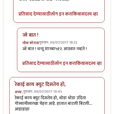
प्रतिसाद देण्यासाठी
लॉग इन करा
किंवा
सदस्य व्हा
ज्जे बात !
गुरुवार, 06/07/2017 18:22
चौथा कोनाडा
In reply to
" ही कसली रेकी, हा तर अतिरेकी
by
शानबा५१
ज्जे बात ! धन्यू शानबा५१२. आठवत नव्हते !
प्रतिसाद देण्यासाठी
लॉग इन करा
किंवा
सदस्य व्हा
रेकाई काय क्युट दिसतेय हो,
गुरुवार, 06/07/2017 10:45
अभ्या..
रेकाई काय क्युट दिसतेय हो, थोडा थोडा उदिता
गोस्वामीसारखा चेहरा आहे. हातात बाटली बिटली....
आहाहाहा