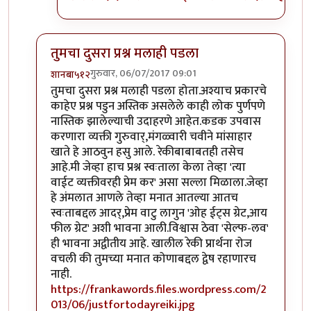
तुमचा दुसरा प्रश्न मलाही पडला
गुरुवार, 06/07/2017 09:01
शानबा५१२
In reply to
ऐकलं आहे हे रेकी प्रकरण. पण
by
ज्योति अळवणी
तुमचा दुसरा प्रश्न मलाही पडला होता.अश्याच प्रकारचे
काहेए प्रश्न पडुन अस्तिक असलेले काही लोक पुर्णपणे
नास्तिक झालेल्याची उदाहरणे आहेत.कडक उपवास
करणारा व्यक्ती गुरुवार्,मंगळ्वारी चवीने मांसाहार
खाते हे आठवुन हसु आले. रेकीबाबाबतही तसेच
आहे.मी जेव्हा हाच प्रश्न स्वःताला केला तेव्हा 'त्या
वाईट व्यक्तीवरही प्रेम कर' असा सल्ला मिळाला.जेव्हा
हे अंमलात आणले तेव्हा मनात आतल्या आतच
स्वःताबद्दल आदर्,प्रेम वाटु लागुन 'ओह ईट्स ग्रेट,आय
फील ग्रेट' अशी भावना आली.विश्वास ठेवा 'सेल्फ-लव'
ही भावना अद्वीतीय आहे. खालील रेकी प्रार्थना रोज
वचली की तुमच्या मनात कोणाबद्दल द्वेष रहाणारच
नाही.
https://frankawords.files.wordpress.com/2
013/06/justfortodayreiki.jpg