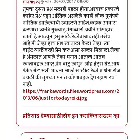
गुरुवार, 06/07/2017 09:00
शानबा५१२
In reply to
ऐकलं आहे हे रेकी प्रकरण. पण
by
ज्योति अळवणी
तुमचा दुसरा प्रश्न मलाही पडला होता.अश्याच प्रकारचे
काहेए प्रश्न पडुन अस्तिक असलेले काही लोक पुर्णपणे
नास्तिक झालेल्याची उदाहरणे आहेत.कडक उपवास
करणारा व्यक्ती गुरुवार्,मंगळ्वारी चवीने मांसाहार
खातो हे आठवुन हसु आले. रेकीबाबाबतही तसेच
आहे.मी जेव्हा हाच प्रश्न स्वःताला केला तेव्हा 'त्या
वाईट व्यक्तीवरही प्रेम कर' असा सल्ला मिळाला.जेव्हा
हे अंमलात आणले तेव्हा मनात आतल्य आतच
स्वःताबद्दल आदर्,प्रेम वाटु लागुन 'ओह ईट्स ग्रेट,आय
फील ग्रेट' अशी भावना आली.खालील रेकी प्रार्थना रोज
वचली की तुमच्या मनात कोणाबद्दल द्वेष रहाणारच
नाही.
https://frankawords.files.wordpress.com/2
013/06/justfortodayreiki.jpg
प्रतिसाद देण्यासाठी
लॉग इन करा
किंवा
सदस्य व्हा