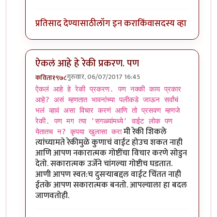
प्रतिसाद देण्यासाठी
लॉग इन करा
किंवा
सदस्य व्हा
ऐकलं आहे हे रेकी प्रकरण. पण
गुरुवार, 06/07/2017 16:45
कविता१९७८
In reply to
ऐकलं आहे हे रेकी प्रकरण. पण
by
ज्योति अळवणी
ऐकलं आहे हे रेकी प्रकरण. पण नक्की काय प्रकार
आहे? असं म्हणतात भावनांच्या पलीकडे जाऊन सर्वांचं
भलं व्हावं असा विचार करणं आणि तो प्रसवण म्हणजे
रेकी. पण मग त्या 'सगळ्यांमध्ये' वाईट लोक पण
मी रेकी शिकले
येतातच न? कृपया खुलासा करा
त्यांच्यामते रेकीमुळे कुणाचं वाईट होउच शकत नाही
आणि आपण नकारात्मक गोष्टींचा विचार करणे सोडुन
देतो. सकारात्मक उर्जेने चांगल्या गोष्टीच घडतात.
आणी आपण स्वत:च दुसर्‍याबद्दल वाईट चिंतत नाही
ईतके आपण सकारात्मक बनतो. आपल्याला हा बदल
जाणवतोही.