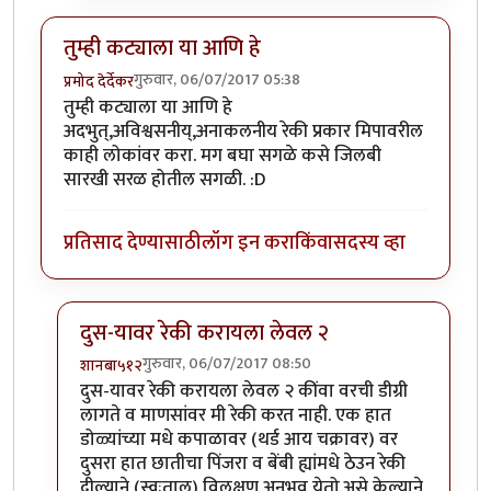
तुम्ही कट्याला या आणि हे
गुरुवार, 06/07/2017 05:38
प्रमोद देर्देकर
तुम्ही कट्याला या आणि हे
अदभुत्,अविश्वसनीय्,अनाकलनीय रेकी प्रकार मिपावरील
काही लोकांवर करा. मग बघा सगळे कसे जिलबी
सारखी सरळ होतील सगळी. :D
प्रतिसाद देण्यासाठी
लॉग इन करा
किंवा
सदस्य व्हा
दुस-यावर रेकी करायला लेवल २
गुरुवार, 06/07/2017 08:50
शानबा५१२
In reply to
तुम्ही कट्याला या आणि हे
by
प्रमोद देर्देकर
दुस-यावर रेकी करायला लेवल २ कींवा वरची डीग्री
लागते व माणसांवर मी रेकी करत नाही. एक हात
डोळ्यांच्या मधे कपाळावर (थर्ड आय चक्रावर) वर
दुसरा हात छातीचा पिंजरा व बेंबी ह्यांमधे ठेउन रेकी
दील्याने (स्वःताल) विलक्षण अनुभव येतो.असे केल्याने