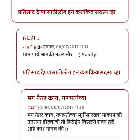
प्रतिसाद देण्यासाठी
लॉग इन करा
किंवा
सदस्य व्हा
हा..हा...
गुरुवार, 06/07/2017 11:11
चांदणे संदीप
In reply to
रेकाई काय क्युट दिसतेय हो,
by
अभ्या..
मान गाये आपकी नजर और.... ;) Sandy
प्रतिसाद देण्यासाठी
लॉग इन करा
किंवा
सदस्य व्हा
मग नैतर काय, गणपतीच्या
गुरुवार, 06/07/2017 11:38
अभ्या..
In reply to
हा..हा...
by
चांदणे संदीप
मग नैतर काय, गणपतीच्या मूर्तीसारख्या नाकापाशी
उतरत्या डोळ्याची ती हिरोईन विसरणे शक्य तरी
आहे का? पापच की ;)