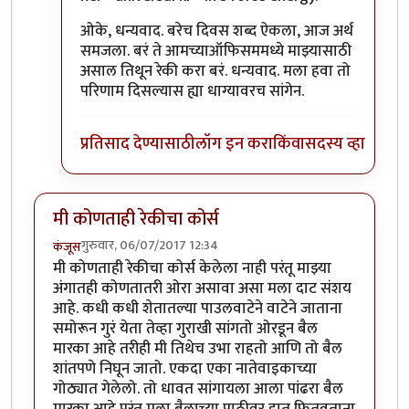
ओके, धन्यवाद. बरेच दिवस शब्द ऐकला, आज अर्थ
समजला. बरं ते आमच्याऑफिसममध्ये माझ्यासाठी
असाल तिथून रेकी करा बरं. धन्यवाद. मला हवा तो
परिणाम दिसल्यास ह्या धाग्यावरच सांगेन.
प्रतिसाद देण्यासाठी
लॉग इन करा
किंवा
सदस्य व्हा
मी कोणताही रेकीचा कोर्स
गुरुवार, 06/07/2017 12:34
कंजूस
मी कोणताही रेकीचा कोर्स केलेला नाही परंतू माझ्या
अंगातही कोणतातरी ओरा असावा असा मला दाट संशय
आहे. कधी कधी शेतातल्या पाउलवाटेने वाटेने जाताना
समोरून गुरं येता तेव्हा गुराखी सांगतो ओरडून बैल
मारका आहे तरीही मी तिथेच उभा राहतो आणि तो बैल
शांतपणे निघून जातो. एकदा एका नातेवाइकाच्या
गोठ्यात गेलेलो. तो धावत सांगायला आला पांढरा बैल
मारका आहे परंतू मला बैलाच्या पाठीवर हात फितवताना