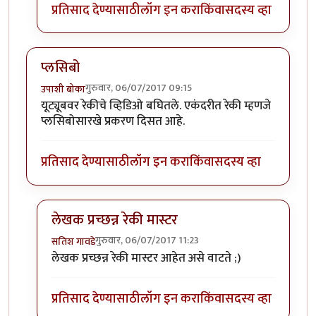
प्रतिसाद देण्यासाठी
लॉग इन करा
किंवा
सदस्य व्हा
प्लसिबो
गुरुवार, 06/07/2017 09:15
उपाशी बोका
यूट्यूबवर रेकीचे व्हिडिओ बघितले. एकंदरीत रेकी म्हणजे
प्लसिबोसारखे प्रकरण दिसत आहे.
प्रतिसाद देण्यासाठी
लॉग इन करा
किंवा
सदस्य व्हा
लेखक प्रच्छन्न रेकी मास्टर
गुरुवार, 06/07/2017 11:23
सतिश गावडे
In reply to
प्लसिबो
by
उपाशी बोका
लेखक प्रच्छन्न रेकी मास्टर आहेत असे वाटते ;)
प्रतिसाद देण्यासाठी
लॉग इन करा
किंवा
सदस्य व्हा