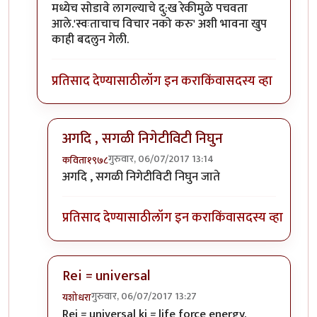
मध्येच सोडावे लागल्याचे दु:ख रेकीमुळे पचवता
आले.'स्वःताचाच विचार नको करु' अशी भावना खुप
काही बदलुन गेली.
प्रतिसाद देण्यासाठी
लॉग इन करा
किंवा
सदस्य व्हा
अगदि , सगळी निगेटीविटी निघुन
गुरुवार, 06/07/2017 13:14
कविता१९७८
In reply to
Rei = universal
by
शानबा५१२
अगदि , सगळी निगेटीविटी निघुन जाते
प्रतिसाद देण्यासाठी
लॉग इन करा
किंवा
सदस्य व्हा
Rei = universal
गुरुवार, 06/07/2017 13:27
यशोधरा
In reply to
Rei = universal
by
शानबा५१२
Rei = universal ki = life force energy.