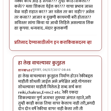
नक्की काय आहे हे सगळं??? तुम्ही कोठे शिकला??
कसे?? मला शिकता येईल का??? याचा प्रभाव जास्त
वेळ नाही राहात का?? जर नसेल तर का नाही‍?? असेल
तर कसा?? आजार व दुखणी कायमची बरी होतात??
सविस्तर सांगा किंवा या आधी लिहिले असल्यास लिंक
द्या कृपया. धन्यवाद...मंदार कुलकर्णी
प्रतिसाद देण्यासाठी
लॉग इन करा
किंवा
सदस्य व्हा
हा लेख वाचल्यावर कुतुहल
गुरुवार, 06/07/2017 08:46
शानबा५१२
In reply to
रेकी म्हणजे??? पूर्ण आणि सविस्तर सांगाल का??
हा लेख वाचल्यावर कुतुहल निर्माण होउन रेकीबद्दल
माहीती शोधली जाईल असे अपेक्षित आहे.गोगलवर
शोधल्यावर माहीती मिलेल.हे शब्द सर्च करा
reiki,chakras,E=mc2 etc. रेकी एकदा
शिकल्यावर पुर्ण जन्मभर तुमच्या अंगात रहाते,जरी
तुम्ही काही काळ तिचा वापर केलाच नाही तरी,अगदी
दोन दोन वर्षे रेकीचा वापर नाही केला तरी ती