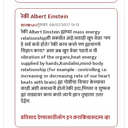
रेकी Albert Einstein
गुरुवार, 06/07/2017 13:13
शानबा५१२
In reply to
प्लसिबो
by
उपाशी बोका
रेकी Albert Einstein ह्यांच्या mass energy
relationshipशी सबंधीत आहे.मलाही खुप वेळा 'पण
हे सर्व कसे होते? रेकी काम करते पण ह्यामागचे
विज्ञान काय?' असा प्रश्न खुप वेळा पडतो.व मी
vibration of the organs,heat energy
supplied by hands,Kundalini,mind-body
relationship (for example : controlling i.e.
increasing or decreasing rate of our heart
beats with brain) ह्या गोष्टींचा विचार केल्यावर
काही अंशी समाधानी होतो.रेकी इदा,पिंगला व शुष्मना
ह्यां नाड्यावर काम करते त्याचे ज्ञान तुम्हाला उत्तर
देईल.
प्रतिसाद देण्यासाठी
लॉग इन करा
किंवा
सदस्य व्हा