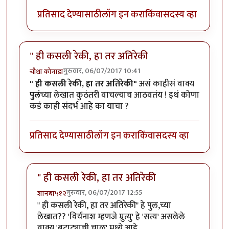
प्रतिसाद देण्यासाठी
लॉग इन करा
किंवा
सदस्य व्हा
" ही कसली रेकी, हा तर अतिरेकी
गुरुवार, 06/07/2017 10:41
चौथा कोनाडा
" ही कसली रेकी, हा तर अतिरेकी"
असं काहीसं वाक्य
पुलं
च्या लेखात कुठंतरी वाचल्याच आठवतंय ! इथं कोणा
कडं काही संदर्भ आहे का याचा ?
प्रतिसाद देण्यासाठी
लॉग इन करा
किंवा
सदस्य व्हा
" ही कसली रेकी, हा तर अतिरेकी
गुरुवार, 06/07/2017 12:55
शानबा५१२
In reply to
" ही कसली रेकी, हा तर अतिरेकी
by
चौथा कोनाड
" ही कसली रेकी, हा तर अतिरेकी" हे पुल,च्या
लेखात?? 'विर्यनाश म्हणजे म्रुत्यु' हे 'सत्य' असलेले
वाक्य 'बटाट्याची चाळ' मध्ये आहे.