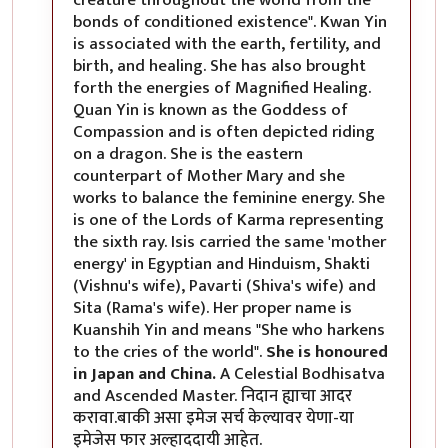
bonds of conditioned existence". Kwan Yin
is associated with the earth, fertility, and
birth, and healing. She has also brought
forth the energies of Magnified Healing.
Quan Yin is known as the Goddess of
Compassion and is often depicted riding
on a dragon. She is the eastern
counterpart of Mother Mary and she
works to balance the feminine energy. She
is one of the Lords of Karma representing
the sixth ray. Isis carried the same 'mother
energy' in Egyptian and Hinduism, Shakti
(Vishnu's wife), Pavarti (Shiva's wife) and
Sita (Rama's wife). Her proper name is
Kuanshih Yin and means "She who harkens
to the cries of the world".
She is honoured
in Japan and China.
A Celestial Bodhisatva
and Ascended Master. निदान ह्याचा आदर
करावा.बाकी असा इमेज सर्च केल्यावर येणा-या
इमेजेस फार अल्हाददायी आहेत.