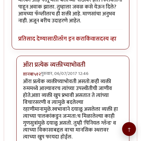
पाहून अवाक झाला. तुम्हाला जवळ कसे येऊन दिले?
आमच्या फॅम्लीलाच ही शक्ती आहे. माणसांचा अनुभव
नाही. अजून बरीच उदाहरणे आहेत.
प्रतिसाद देण्यासाठी
लॉग इन करा
किंवा
सदस्य व्हा
ऑरा प्रत्येक व्यक्तीच्याभोवती
गुरुवार, 06/07/2017 12:46
शानबा५१२
In reply to
मी कोणताही रेकीचा कोर्स
by
कंजूस
ऑरा प्रत्येक व्यक्तीच्याभोवती असतो.कही व्यक्ती
रुममध्ये आल्यावरच त्यांच्या उपस्थीतीची जाणीव
होते.अशा व्यक्ती खुप प्रभावी असतात ते त्यांच्या
विचारसरणी व त्यामुळे बदलेल्या
रहाणीमानामुळे.स्वभावाने दयाळु असलेला व्यक्ती हा
त्याच्या पालकांकडुन जन्मता:च मिळालेल्या काही
गुणसुत्रांमुळे दयाळु असतो. तुम्ही 'पिनियल ग्लॅन्ड' व
↑
त्याच्या विकासाबद्दल वाचा मानसिक स्थरावर
त्याच्या खुप फायदा होईल.