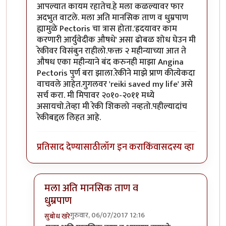
आपल्यात कायम रहातेच.हे मला कळल्यावर फार
अदभुत वाटले. मला अति मानसिक ताण व धुम्रपाण
ह्यामुळे Pectoris चा त्रास होता.'ह्रदयावर काम
करणारी आर्युवेदीक औषधे' असा ढोबळ शोध घेउन मी
रेकीवर विसंबुन राहीलो.फक्त २ महीन्याच्या आत ते
औषध एका महीन्याने बंद करुनही माझा Angina
Pectoris पुर्ण बरा झाला.रेकीने माझे प्राण कीत्येकदा
वाचवले आहेत.गुगलवर 'reiki saved my life' असे
सर्च करा. मी मिपावर २०१०-२०११ मध्ये
असायचो.तेव्हा मी रेकी शिकलो नव्हतो.पहील्यादांच
रेकीबद्दल लिहत आहे.
प्रतिसाद देण्यासाठी
लॉग इन करा
किंवा
सदस्य व्हा
मला अति मानसिक ताण व
धुम्रपाण
गुरुवार, 06/07/2017 12:16
सुबोध खरे