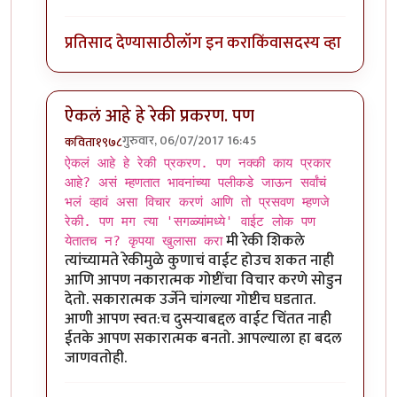
प्रतिसाद देण्यासाठी
लॉग इन करा
किंवा
सदस्य व्हा
ऐकलं आहे हे रेकी प्रकरण. पण
गुरुवार, 06/07/2017 16:45
कविता१९७८
In reply to
ऐकलं आहे हे रेकी प्रकरण. पण
by
ज्योति अळवणी
ऐकलं आहे हे रेकी प्रकरण. पण नक्की काय प्रकार
आहे? असं म्हणतात भावनांच्या पलीकडे जाऊन सर्वांचं
भलं व्हावं असा विचार करणं आणि तो प्रसवण म्हणजे
रेकी. पण मग त्या 'सगळ्यांमध्ये' वाईट लोक पण
मी रेकी शिकले
येतातच न? कृपया खुलासा करा
त्यांच्यामते रेकीमुळे कुणाचं वाईट होउच शकत नाही
आणि आपण नकारात्मक गोष्टींचा विचार करणे सोडुन
देतो. सकारात्मक उर्जेने चांगल्या गोष्टीच घडतात.
आणी आपण स्वत:च दुसर्‍याबद्दल वाईट चिंतत नाही
ईतके आपण सकारात्मक बनतो. आपल्याला हा बदल
जाणवतोही.