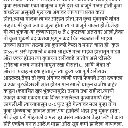
कुत्रा रस्त्याच्या एका बाजुला व मुले दुस-या बाजुने पळत होती.कुत्रा
बांधलेला असुनही मुलांच्या अंगावर जाण्याचा प्रयत्न करत
होता,त्याचा मालक त्यावर ओरडत होता,पण कुत्रा भुंकायचे थांबत
नव्हता. मी कुत्रा ज्या बाजुला होता त्याच बाजुने चालत होतो.जेव्हा
मी त्या भुंकणा-या कुत्र्यापासुन ७ ते ८ फुटाच्या अंतरावर आलो,तेव्हा
तो कुत्रा भुंकणे बंद करावा,म्हणुन कदाचित नकळत मी माझ्या
उजव्या हाताचा तळवा त्या कुत्राकडे केला व मनात 'शांत हो' 'कुल
डाsssन' असे म्हणालो.व काय आश्चर्य!! मला माझ्या हातातुन माझा
ऑरा एकत्र होउन त्या कुत्राच्या शरीरकडे जातोय असे 'दीसले'
(ऑराचा वलय रंगहीन वायुसारखा दीसतो)....आणि जेव्हा तो
ऑराचा प्रवाह माझ्या हातातुन त्या कुत्र्याच्या पुर्ण शरीरावर
आदळला,तेव्हा तो कुत्रा अंगावर कोणी पाणी फेकावे असा दचकला
व एका चुटकीशरशी शांत होउन मान खाली घालुन व जीभ बाहेर
काढुन (कदाचित खुप भुंकल्यामुळे) तसाच उभा राहीला.त्याची
एंकदर काया एकदम एक शिस्त असलेल्या कुत्र्याप्रमाणे दीसु
लागली.मी त्याच्यापासुन ७-८ फुट पुढे गेल्यावर मला पुन्हा तोच
कुत्रा भुंकण्याचा आवाज आला.पण ह्यावेळी थोडा हळु भुंकत होता.
मी जेव्हा घरी पोहचलो व मला हा प्रसंग आठवला तेव्हा 'अ‍ॅ?' ते काय
होते एवढेच मनात आले.व माझा ऑरा खुप कमी झालेला जाणवला.