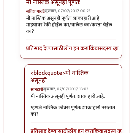
मी नास्तिक असूनही पूर्णतः
शुक्रवार, 07/07/2017 00:23
सतिश गावडे
In reply to
तुमचा दुसरा प्रश्न मलाही पडला
by
शानबा५१२
मी नास्तिक असूनही पूर्णतः शाकाहारी आहे.
माझ्यावर रेकी होईल का/चालेल का/करता येईल
का?
प्रतिसाद देण्यासाठी
लॉग इन करा
किंवा
सदस्य व्हा
<blockquote>मी नास्तिक
असूनही
शुक्रवार, 07/07/2017 13:03
सानझरी
In reply to
मी नास्तिक असूनही पूर्णतः
by
सतिश गावडे
मी नास्तिक असूनही पूर्णतः शाकाहारी आहे.
म्हणजे नास्तिक लोक्स पूर्णतः शाकाहारी नसतात
का?
प्रतिसाद देण्यासाठी
लॉग इन करा
किंवा
सदस्य व्हा