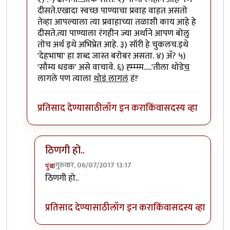
दीसते.एखादा स्वच्छ पाण्याचा प्रवाह वाहत असतो
तेव्हा आपल्याला त्या प्रवाहाच्या तळाशी काय आहे हे
दीसते.त्या पाण्याला रंगहीन ज्या अर्थाने आपण बोलु
तोच अर्थ इथे अभिप्रेत आहे. ३) सॉरी हे चुकलच.इथे
'देहभाषा' हा शब्द जास्त बरोबर असता. ४) अ‍ॅ? ५)
'सौम्य धडक' असे वाचावे. ६) ह्म्म्म्म.....'तीला थोडे
च
लागले पण त्याला
थोडं लागलं
हं!'
प्रतिसाद देण्यासाठी
लॉग इन करा
किंवा
सदस्य व्हा
ठिणगी हो..
गुरुवार, 06/07/2017 13:17
पुंबा
In reply to
१) ढींणगी...ओके सॉरी.
by
शानबा५१२
ठिणगी हो..
प्रतिसाद देण्यासाठी
लॉग इन करा
किंवा
सदस्य व्हा