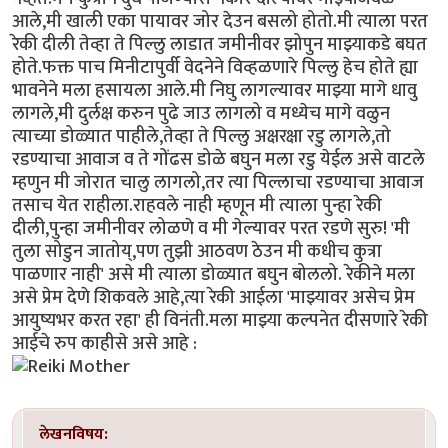
आले,मी खाली एका पायावर जोर देउन बसलो होतो.मी त्याला परत
रेकी दीली तेव्हा ते पिल्लु लाडात जमीनीवर झोपुन माझ्याकडे बघत
होते.फक्त पाच मिनीटापुर्वी वेदनेने विव्हळणारे पिल्लु हेच होते ह्या
भावनेने मला हसायला आले.मी निघु लागल्यावर माझ्या मागे धावु
लागले,मी दुर्लक्ष करुन पुढे जाउ लागलो व मध्येच मागे वळुन
त्याच्या डोळ्यात पाहीले,तेव्हा ते पिल्लु अक्षरक्षा रडु लागले,तो
रडण्याचा आवाज व ते गोंढस डोळे बघुन मला रडु येईल असे वाटले
म्हणुन मी जोरात चालु लागलो,तर त्या पिल्लाचा रडण्याचा आवाज
तसाच येत राहीला.राहवले नाही म्हणून मी त्याला पुन्हा रेकी
दीली,पुन्हा जमीनीवर लोळणे व मी गेल्यावर परत रडणे सुरु! 'मी
तुला सोडुन जातोय्,पण तुझी आठवण ठेउन मी कधीच कुत्रा
पाळणार नाही' असे मी त्याला डोळ्यात बघुन बोललो. रेकीने मला
असे प्रेम देणे शिकवले आहे,त्या रेकी आईला 'माझ्यावर असेच प्रेम
आयुष्यभर करत रहा' ही विनंती.मला माझ्या कल्पनेत दीसणारे रेकी
आईचे रुप काहीसे असे आहे :
लेखनविषय: