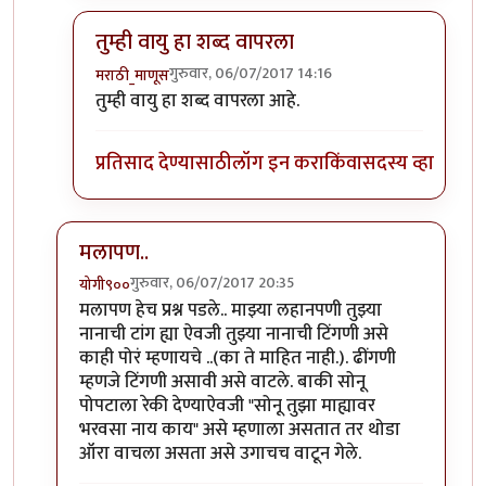
तुम्ही वायु हा शब्द वापरला
गुरुवार, 06/07/2017 14:16
मराठी_माणूस
In reply to
१) ढींणगी...ओके सॉरी.
by
शानबा५१२
तुम्ही वायु हा शब्द वापरला आहे.
प्रतिसाद देण्यासाठी
लॉग इन करा
किंवा
सदस्य व्हा
मलापण..
गुरुवार, 06/07/2017 20:35
योगी९००
In reply to
काही प्रश्न
by
मराठी_माणूस
मलापण हेच प्रश्न पडले.. माझ्या लहानपणी तुझ्या
नानाची टांग ह्या ऐवजी तुझ्या नानाची टिंगणी असे
काही पोरं म्हणायचे ..(का ते माहित नाही.). ढींगणी
म्हणजे टिंगणी असावी असे वाटले. बाकी सोनू
पोपटाला रेकी देण्याऐवजी "सोनू तुझा माह्यावर
भरवसा नाय काय" असे म्हणाला असतात तर थोडा
ऑरा वाचला असता असे उगाचच वाटून गेले.