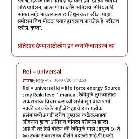
प्लीज, म्हणजे मला फायदा व्हायला हवा हां त्या रेकीचा.
मोठं प्रमोशन, जास्त पगार वगैरे. अतिशय सिरियसली
सांगत आहे. नायतर असाल तिथून करा प्लीज. माझं
प्रमोशन विथ मोठठा पगार हायलाच पायजेल हे. प्लीजच
प्लीज. कृप्या.
प्रतिसाद देण्यासाठी
लॉग इन करा
किंवा
सदस्य व्हा
Rei = universal
गुरुवार, 06/07/2017 12:53
शानबा५१२
In reply to
रेकी म्हणजे काय? मला ह्या
by
यशोधरा
Rei = universal ki = life force energy. Source
; my Reiki level 1 manual. रेकीमुळे तुमच्यातील
सकरात्मक विचार कराय्ची शक्ती खुप वाढेल.'मी
नक्की काय केले पाहीजे?' ह्याचे उत्तर प्रत्येक
प्रसंगामध्ये अगदी लगेच तुम्हाला कळेल.माझ्या
जीवनात ह्याचा अतिशय चांगला परीणाम झाला
आहे.मी तर हेही बोलेन की रेकीमुळे माझे आयुष्य ६० ते
७० टक्के सकारत्मक दीशेने बदलले आहे.पी.एचडी.