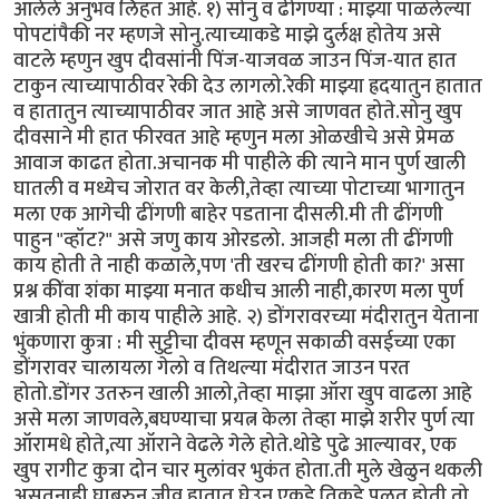
आलेले अनुभव लिहत आहे. १) सोनु व ढींगण्या : माझ्या पाळलेल्या
पोपटांपैकी नर म्हणजे सोनु.त्याच्याकडे माझे दुर्लक्ष होतेय असे
वाटले म्हणुन खुप दीवसांनी पिंज-याजवळ जाउन पिंज-यात हात
टाकुन त्याच्यापाठीवर रेकी देउ लागलो.रेकी माझ्या ह्रदयातुन हातात
व हातातुन त्याच्यापाठीवर जात आहे असे जाणवत होते.सोनु खुप
दीवसाने मी हात फीरवत आहे म्हणुन मला ओळखीचे असे प्रेमळ
आवाज काढत होता.अचानक मी पाहीले की त्याने मान पुर्ण खाली
घातली व मध्येच जोरात वर केली,तेव्हा त्याच्या पोटाच्या भागातुन
मला एक आगेची ढींगणी बाहेर पडताना दीसली.मी ती ढींगणी
पाहुन "व्हॉट?" असे जणु काय ओरडलो. आजही मला ती ढींगणी
काय होती ते नाही कळाले,पण 'ती खरच ढींगणी होती का?' असा
प्रश्न कींवा शंका माझ्या मनात कधीच आली नाही,कारण मला पुर्ण
खात्री होती मी काय पाहीले आहे. २) डोंगरावरच्या मंदीरातुन येताना
भुंकणारा कुत्रा : मी सुट्टीचा दीवस म्हणून सकाळी वसईच्या एका
डोंगरावर चालायला गेलो व तिथल्या मंदीरात जाउन परत
होतो.डोंगर उतरुन खाली आलो,तेव्हा माझा ऑरा खुप वाढला आहे
असे मला जाणवले,बघण्याचा प्रयत्न केला तेव्हा माझे शरीर पुर्ण त्या
ऑरामधे होते,त्या ऑराने वेढले गेले होते.थोडे पुढे आल्यावर, एक
खुप रागीट कुत्रा दोन चार मुलांवर भुकंत होता.ती मुले खेळुन थकली
असतनाही घाबरुन जीव हातात घेउन एकडे तिकडे पळत होती.तो