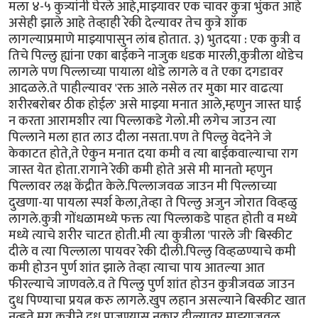
मला ४-५ कुत्र्यांनी घेरले आहे,माझ्यावर एक चावर कुत्रा भुंकत आहे
असेही झाले आहे तेव्हाही रेकी देल्यावर तेच कुत्रे शॉक
लागल्याप्रमाणे माझ्यापासुन लांब होतात. ३) भुतदया : एक कुत्री व
तिचे पिल्लु ह्यांना एका बाईकने नाजुक धडक मारली,कुत्रीला थोडेच
लागले पण पिल्लाच्या पायाला थोडे लागले व ते एका दगडावर
आदळले.ते पाहील्यावर 'रक्त आले नसेल तर मुका मार वाढत्या
शरीरबरोबर ठीक होईल' असे माझ्या मनात आले,म्हणुन जास्त घाई
न करता आरामशीर त्या पिल्लाकडे गेलो.मी लगेच जाउन त्या
पिल्लाने मला हात लाउ दीला नसता.पण ते पिल्लु वेदनेने जे
केकाटत होते,ते ऐकुन मनात दया कमी व त्या बाईकवाल्याचा राग
जास्त येत होता.रागाने रेकी कमी होते असे मी मानतो म्हणुन
पिल्लावर लक्ष केंद्रीत केले.पिल्लाजवळ जाउन मी पिल्लाच्या
दुखणा-या पायला स्पर्श केला,तेव्हा ते पिल्लु अजुन जोरात विव्हळु
लागले.कुत्री गोंधळामध्ये फक्त त्या पिल्लाकडे पाहत होती व मध्ये
मध्ये त्याचे शरीर चाटत होती.मी त्या कुत्रीला 'पारले जी' बिस्कीट
दीले व त्या पिल्लाला पायवर रेकी दीली.पिल्लु विव्हळण्याचे कमी
कमी होउन पुर्ण शांत झाले तेव्हा त्याचा पाय आतल्या आत
फीरल्याचे जाणवले.व ते पिल्लु पुर्ण शांत होउन कुत्रीजवळ जाउन
दुध पिण्याचा प्रयत्न करु लागले.खुप लहान असल्याने बिस्कीट खात
नव्हते.मग कुत्रीने दुध पाजण्यास नकार दील्यावर माझ्याजवळ