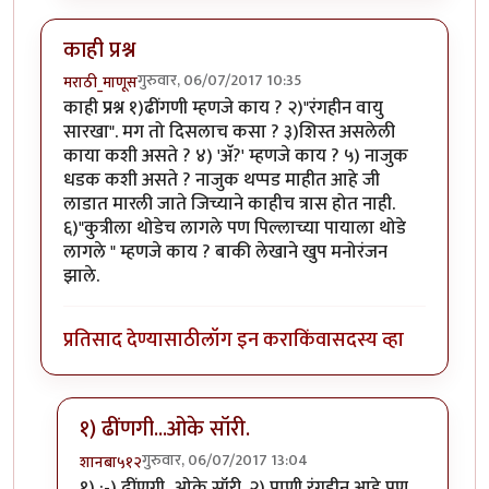
काही प्रश्न
गुरुवार, 06/07/2017 10:35
मराठी_माणूस
काही प्रश्न १)ढींगणी म्हणजे काय ? २)"रंगहीन वायु
सारखा". मग तो दिसलाच कसा ? ३)शिस्त असलेली
काया कशी असते ? ४) 'अ‍ॅ?' म्हणजे काय ? ५) नाजुक
धडक कशी असते ? नाजुक थप्पड माहीत आहे जी
लाडात मारली जाते जिच्याने काहीच त्रास होत नाही.
६)"कुत्रीला थोडेच लागले पण पिल्लाच्या पायाला थोडे
लागले " म्हणजे काय ? बाकी लेखाने खुप मनोरंजन
झाले.
प्रतिसाद देण्यासाठी
लॉग इन करा
किंवा
सदस्य व्हा
१) ढींणगी...ओके सॉरी.
गुरुवार, 06/07/2017 13:04
शानबा५१२
In reply to
काही प्रश्न
by
मराठी_माणूस
१) :-) ढींणगी...ओके सॉरी. २) पाणी रंगहीन आहे पण