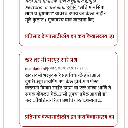
In reply to
हा लेख वाचल्यावर कुतुहल
by
शानबा५१२
मला अति मानसिक ताण व धुम्रपाण ह्यामुळे
Pectoris चा त्रास होता.'
रेकीने
"अति मानसिक
ताण व धुम्रपाण"
यावरच उपाय का केला नाही?
मूले कुठारः ( मुळावरच घाव घालावा कि)
प्रतिसाद देण्यासाठी
लॉग इन करा
किंवा
सदस्य व्हा
खरं तर मी भरपूर सारे प्रश्न
गुरुवार, 06/07/2017 23:58
mandarbsnl
In reply to
हा लेख वाचल्यावर कुतुहल
by
शानबा५१२
खरं तर मी भरपूर सारे प्रश्न विचारले होते आज
दुपारी..खूप टायपिंग पण केलं होतं..पण पोस्ट
करताना नेमका साईट डाउन चा एरर आला आणि ते
सगळं बोंबलत गेलं...असो तुमचा इमेल आयडी द्या
मला...वैयक्तिक रित्या प्रश्न विचारतो..धन्यवाद..
प्रतिसाद देण्यासाठी
लॉग इन करा
किंवा
सदस्य व्हा