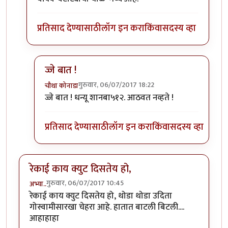
प्रतिसाद देण्यासाठी
लॉग इन करा
किंवा
सदस्य व्हा
ज्जे बात !
गुरुवार, 06/07/2017 18:22
चौथा कोनाडा
In reply to
" ही कसली रेकी, हा तर अतिरेकी
by
शानबा५१
ज्जे बात ! धन्यू शानबा५१२. आठवत नव्हते !
प्रतिसाद देण्यासाठी
लॉग इन करा
किंवा
सदस्य व्हा
रेकाई काय क्युट दिसतेय हो,
गुरुवार, 06/07/2017 10:45
अभ्या..
रेकाई काय क्युट दिसतेय हो, थोडा थोडा उदिता
गोस्वामीसारखा चेहरा आहे. हातात बाटली बिटली....
आहाहाहा