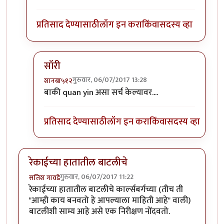
प्रतिसाद देण्यासाठी
लॉग इन करा
किंवा
सदस्य व्हा
सॉरी
गुरुवार, 06/07/2017 13:28
शानबा५१२
In reply to
Quan Yin, the great goddess
by
शानबा
बाकी quan yin असा सर्च केल्यावर....
प्रतिसाद देण्यासाठी
लॉग इन करा
किंवा
सदस्य व्हा
रेकाईच्या हातातील बाटलीचे
गुरुवार, 06/07/2017 11:22
सतिश गावडे
रेकाईच्या हातातील बाटलीचे कार्ल्सबर्गच्या (तीच ती
"आम्ही काय बनवतो हे आपल्याला माहिती आहे" वाली)
बाटलीशी साम्य आहे असे एक निरीक्षण नोंदवतो.