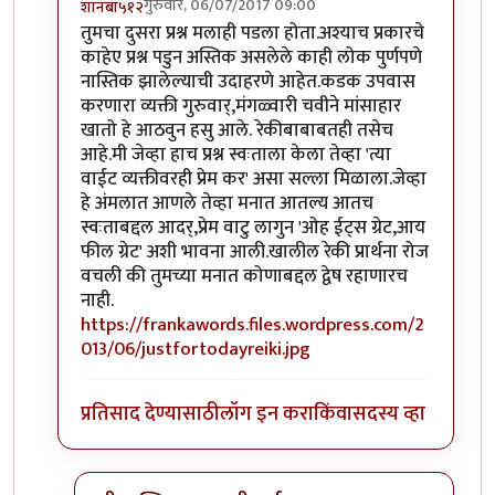
गुरुवार, 06/07/2017 09:00
शानबा५१२
In reply to
ऐकलं आहे हे रेकी प्रकरण. पण
by
ज्योति अळवणी
तुमचा दुसरा प्रश्न मलाही पडला होता.अश्याच प्रकारचे
काहेए प्रश्न पडुन अस्तिक असलेले काही लोक पुर्णपणे
नास्तिक झालेल्याची उदाहरणे आहेत.कडक उपवास
करणारा व्यक्ती गुरुवार्,मंगळ्वारी चवीने मांसाहार
खातो हे आठवुन हसु आले. रेकीबाबाबतही तसेच
आहे.मी जेव्हा हाच प्रश्न स्वःताला केला तेव्हा 'त्या
वाईट व्यक्तीवरही प्रेम कर' असा सल्ला मिळाला.जेव्हा
हे अंमलात आणले तेव्हा मनात आतल्य आतच
स्वःताबद्दल आदर्,प्रेम वाटु लागुन 'ओह ईट्स ग्रेट,आय
फील ग्रेट' अशी भावना आली.खालील रेकी प्रार्थना रोज
वचली की तुमच्या मनात कोणाबद्दल द्वेष रहाणारच
नाही.
https://frankawords.files.wordpress.com/2
013/06/justfortodayreiki.jpg
प्रतिसाद देण्यासाठी
लॉग इन करा
किंवा
सदस्य व्हा