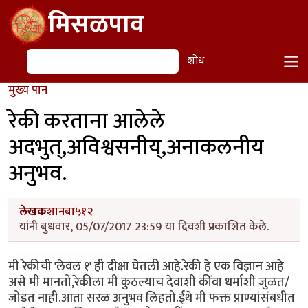
Skip to main content
मिसळपाव
शोध
शोध
मुख्य पान
रेकी करताना आलेले
अदभुत्,अविश्वसनीय्,अनाकलनीय
अनुभव.
लेखक
शानबा५१२
यांनी बुधवार, 05/07/2017 23:59 या दिवशी प्रकाशित केले.
मी रेकीची 'लेवल १' ही दीक्षा घेतली आहे.रेकी हे एक विज्ञान आहे
असे मी मानतो,रेकीला मी कुठल्याच देवाशी कींवा धर्माशी जुळत/
जोडत नाही.आता सरळ अनुभव लिहतो.ईथे मी फक्त प्राण्यांसंबधीत