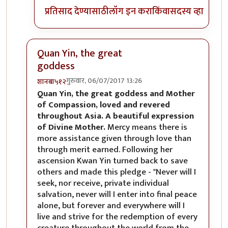
प्रतिसाद देण्यासाठी
लॉग इन करा
किंवा
सदस्य व्हा
Quan Yin, the great
goddess
गुरुवार, 06/07/2017 13:26
शानबा५१२
In reply to
रेकाई काय क्युट दिसतेय हो,
by
अभ्या..
Quan Yin, the great goddess and Mother
of Compassion, loved and revered
throughout Asia. A beautiful expression
of Divine Mother.
Mercy means there is
more assistance given through love than
through merit earned. Following her
ascension Kwan Yin turned back to save
others and made this pledge - "Never will I
seek, nor receive, private individual
salvation, never will I enter into final peace
alone, but forever and everywhere will I
live and strive for the redemption of every
creature throughout the world from the