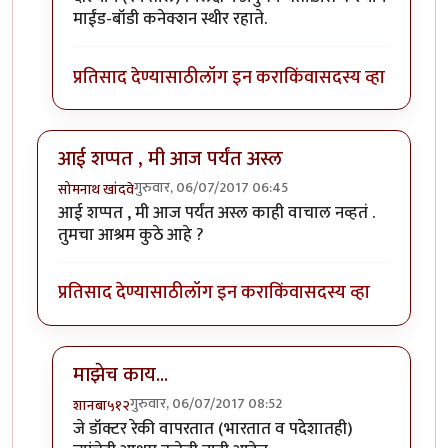
माईंड-बॉडी कनेक्शन स्थीर रहाते.
प्रतिसाद देण्यासाठी
लॉग इन करा
किंवा
सदस्य व्हा
आई शप्पत , मी आज पर्यंत अस्ल
गुरुवार, 06/07/2017 06:45
सोमनाथ खांदवे
आई शप्पत , मी आज पर्यंत अस्ल काही वाचाल नव्हतं .
तुमचा आश्रम कुठे आहे ?
प्रतिसाद देण्यासाठी
लॉग इन करा
किंवा
सदस्य व्हा
माझेच काय...
गुरुवार, 06/07/2017 08:52
शानबा५१२
In reply to
आई शप्पत , मी आज पर्यंत अस्ल
by
सोमनाथ खांद
जे डॉक्टर रेकी वापरतात (भारतात व पदेशातही)